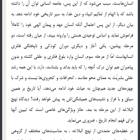
انسان‌هاست، سبب مى‌شود كه از اين پس، جامعه انسانى توان آن را داشته
باشد كه با الهام از تعاليم انبياء و دين خدا، به سير تاريخى خود ادامه دهد. به
بيان ديگر، از اين پس احتمال آنكه انسان عهد و پيمان الهى خود را كاملاً
فراموش نمايد و اساس توحيدى هستى را وارونه ببيند، از ميان رفته است، دو
مرحله پيشين، يكى آغاز و ديگرى دوران كودكى و ناپختگى فكرى
انسانهاست امّا از مرحله سوم، انسان وارد بلوغ فكرى و عقلى گشته و بدون
پيامبران هم توان درك آنچه را كه بايد بداند و بشناسد، دارد. با اين همه رشد
عقلى بشريّت به معناى محو مفاسد ، انحرافات و كجروى‌ها نيست و شرك با
چهره‌هاى جديد هم‌چنان به حيات خود ادامه مى‌دهد، آيا تاريخ بر همين
سياق و با فراز و نشيب‌هاى هميشگى‌اش به پيش خواهد رفت؟ ديدگاه نهج
البلاغه از اين مرحله به بعد، حائز ويژگى‌هاى خاصى است كه تبيين آنها
براى فهم انجام تاريخ ، ضرورى مى‌نمايد.
در خطبه‌هاى متعددى از نهج البلاغه ، به مناسبت‌هاى مختلف از گروهى