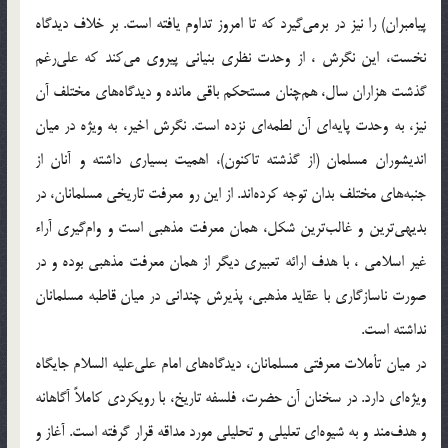
پيامبران) را نيز در برمى‌گيرد كه تا امروز تداوم يافته است. بر خلاف ديدگاه
نخست، اين نگرش ، از وحدت نظرى بنيانى پيروى مى‌كند كه على‌رغم
گذشت هزاران سال، هم‌چنان مستحكم باقى مانده و ديدگاه‌هاى مختلف آن
نيز، به وحدت پايه‌اى آن لطمه‌اى نزده است. نگرش اخير، به ويژه در ميان
انديشوران مسلمان (از گذشته تاكنون)، اهميت بسيارى داشته و آنان از
جنبه‌هاى مختلف بدان توجه كرده‌اند. از اين رو معرفت تاريخى مسلمانان، در
بديهى‌ترين و غالب‌ترين شكل، همان معرفت مذهبى است و وام‌گيرى آراء
غير اسلامى ، با هدف ارائه تعبيرى ديگر از همان معرفت مذهبى بوده و در
صورت ناسازگارى با عقايد مذهبى، پذيرش چندانى در ميان قاطبه مسلمانان
نداشته است.
در ميان تأملات معرفتى مسلمانان، ديدگاه‌هاى امام على‌عليه السلام جايگاه
ويژه‌اى دارد. در سخنان آن حضرت، فلسفه تاريخ، با رويكردى كاملاً آگاهانه
و هدف‌مند و به شيوه‌اى تعليلى و تحليلى مورد مداقه قرار گرفته است. آغاز و