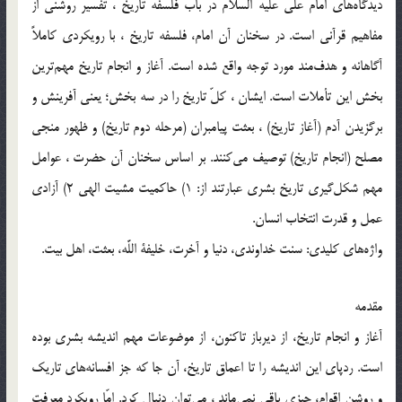
ديدگاه‌هاى امام على‌ عليه السلام در باب فلسفه تاريخ ، تفسير روشنى از
مفاهيم قرآنى است. در سخنان آن امام، فلسفه تاريخ ، با رويكردى كاملاً
آگاهانه و هدف‌مند مورد توجه واقع شده است. آغاز و انجام تاريخ مهم‌ترين
بخش اين تأملات است. ايشان ، كلّ تاريخ را در سه بخش؛ يعنى آفرينش و
برگزيدن آدم (آغاز تاريخ) ، بعثت پيامبران (مرحله دوم تاريخ) و ظهور منجى
مصلح (انجام تاريخ) توصيف مى‌كنند. بر اساس سخنان آن حضرت ، عوامل
مهم شكل‌گيرى تاريخ بشرى عبارتند از: 1) حاكميت مشيت الهى 2) آزادى
عمل و قدرت انتخاب انسان.
واژه‌هاى كليدى: سنت خداوندى، دنيا و آخرت، خليفة اللَّه، بعثت، اهل بيت.
مقدمه‌
آغاز و انجام تاريخ، از ديرباز تاكنون، از موضوعات مهم انديشه بشرى بوده
است. ردپاى اين انديشه را تا اعماق تاريخ، آن جا كه جز افسانه‌هاى تاريك
و روشن اقوام، چيزى باقى نمى‌ماند ، مى‌توان دنبال كرد. امّا رويكرد معرفت