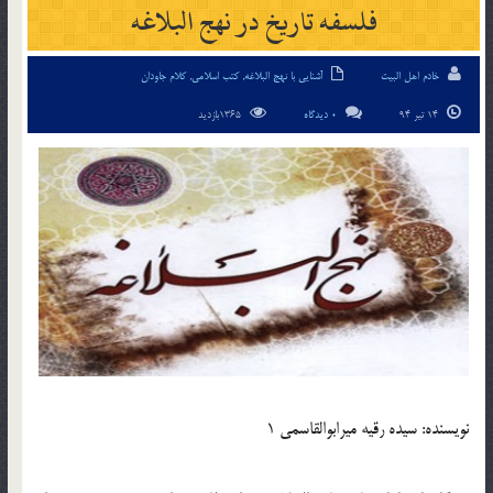
فلسفه تاريخ در نهج البلاغه‏
خادم اهل البیت
آشنایی با نهج البلاغه
,
کتب اسلامی
,
کلام جاودان
14 تیر 94
0 دیدگاه
1365بازدید
نويسنده: سيده رقيه ميرابوالقاسمى 1