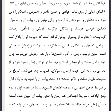
آنها «دين خدا» را در همه زمان‌ها و مكان‌ها با مبانى يك‌سان تبليغ مى‌كنند:
«خداى تعالى از روى نيك خواهى و حسن تقدير و تدبيرش ، اسلام را دين
خود و فرشتگان و رسولانش قرار داد و براى تبليغ آن ، پيامبران را به ميان
بندگان خويش فرستاد و بندگان برگزيده خويش را [مأمور] رسالت
گردانيد».21 خداوند از پيامبران پيمان گرفته است كه «پيام» او را ابلاغ كنند
، پيامى كه براى رستگارى انسان – با توجه به سرشت ويژه‌اش – حياتى
است. بدين ترتيب ، پس از آدم ، انسان‌ها ، باز هم آزمايش مى‌شوند، چون
«بشر، اهل غفلت و فراموشى است و چه بسا در گردش زمان ، عهد خود را از
ياد مى‌برد ، به اين جهت ارسال رسولان، ضرورت پيدا مى‌كند… تاريخ در
حقيقت، تاريخ غفلت و تذكر است».22 بعثت پيامبران با توجه به جايگاه آنان
و شرايط خاص اجتماعى ، عرصه امتحان انسان‌هاست؛ در خطبه اوّل و دوم
نهج البلاغه ، شرايط اجتماعى هم زمان با ظهور پيامبران تبيين شده است؛
در آن زمان مردم مبتلا به «فتنه‌هاى بسيار بوده ، ريسمان دين پاره شده،