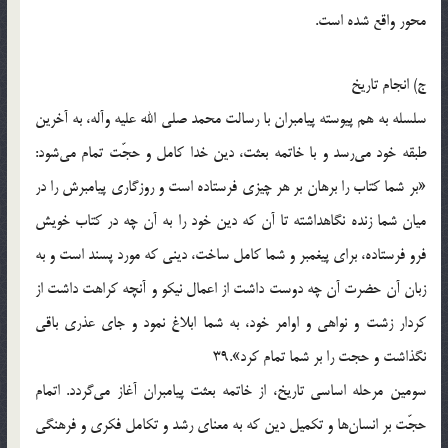
محور واقع شده است.
ج) انجام تاريخ‌
سلسله به هم پيوسته پيامبران با رسالت محمد صلى الله عليه وآله، به آخرين
طبقه خود مى‌رسد و با خاتمه بعثت، دين خدا كامل و حجّت تمام مى‌شود:
«بر شما كتاب را برهان بر هر چيزى فرستاده است و روزگارى پيامبرش را در
ميان شما زنده نگاهداشته تا آن كه دين خود را به آن چه در كتاب خويش
فرو فرستاده، براى پيغمبر و شما كامل ساخت، دينى كه مورد پسند است و به
زبان آن حضرت آن چه دوست داشت از اعمال نيكو و آنچه كراهت داشت از
كردار زشت و نواهى و اوامر خود، به شما ابلاغ نمود و جاى عذرى باقى
نگذاشت و حجت را بر شما تمام كرد».39
سومين مرحله اساسى تاريخ، از خاتمه بعثت پيامبران آغاز مى‌گردد. اتمام
حجّت بر انسان‌ها و تكميل دين كه به معناى رشد و تكامل فكرى و فرهنگى