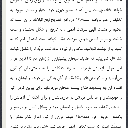
بداند كه تكليف و انجام دادن اختيارى آن چه كه در روى زمين به جريان
خواهد افتاد، چيست. پس آدم در مسير جبرى خود، اختيار و مسائل مربوط به
تكليف را هم دريافته است».14 در واقع، تصريح نهج البلاغه بر آن است كه
علاوه بر مشيت الهى سرشت آدمى ، به تاريخ او شكل بخشيده و هدف
خلقت او نيز بر اساس همين سرشت شكل گرفته است. امتحان آدم كه به
تبعيد او از بهشت انجاميد، مختصّ او نبوده بلكه تمام ذريّه او را شامل خواهد
شد: «آيا نمى‌بينيد كه خداوند سبحان پيشينيان را از زمان آدم تا آخرين نفر از
اين جهان آزمايش فرموده… خداوند بندگانش را به سختى‌هاى گوناگون
مى‌آزمايد و با كوشش‌هاى رنگارنگ از آنان بندگى مى‌خواهد و ايشان را به
اقسام آن چه پسنديده طباع نيست امتحان مى‌فرمايد براى بيرون كردن كبر
و خودپسندى و جا دادن فروتنى در جان‌هايشان و براى اينكه آن آزمايش را
، درهاى گشاده به سوى فضل و احسان خود و وسائل آسان براى عفو و
بخشش خويش قرار دهد».15 نتيجه دورى از كبر، احراز مقام بندگى يا
عبوديّت است كه سبب تكامل آدمى خواهد شد، «بنده بايد ملتزم به شئون