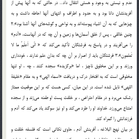
عدم و نيستى به وجود و هستى انتقال داد… در حالتى كه به آنها پيش از
آفريدنشان دانا بود و به حدود و اطراف و انتهاى آنها احاطه داشت و به
چيزهايى كه به آن اشياء پيوسته‌اند و به نواحى و گوشه‌هاى آنها آشنا بود».2
چنين خالقى ، پس از خلق آسمان‌ها و زمين و آن چه كه در آنهاست، «آدم»
را مى‌آفريند و در پاسخ به فرشتگان تأكيد مى‌كند كه « انّى اَعلَمُ ما لا
تَعلمون».3 فرشتگان بايد از اصرار بر آن چه كه بدان علم ندارند ، خوددارى
ورزند و بر اين مخلوق ناچيز ، اما «برگزيده» سجده كنند ، چه ، او تنها
مخلوقى است كه به افتخار درك و دريافت «اسماء الهى» و به مقام «خليفة
اللهى» نايل شده است. در اين ميان، كسى هست كه بر اين موقعيت ممتاز
رشك مى‌برد و در مقام اعتراض ، بر خلقت پست او طعنه مى‌زند و از سجده
امتناع مى‌ورزد. خداوند او را طرد مى‌كند و او نيز سوگند ياد مى‌كند كه آدم و
فرزندانش را گمراه كند.
در بيان نهج البلاغه ، آفرينش آدم ، حاوى نكاتى است كه فلسفه خلقت و