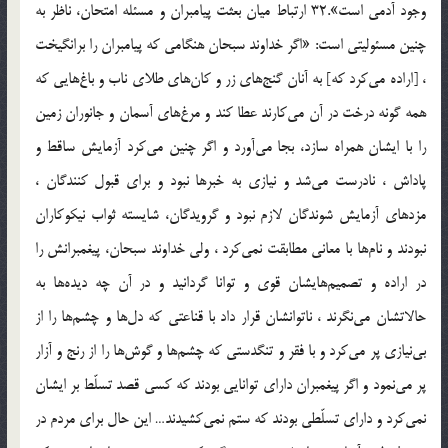
وجود آدمى است».32 ارتباط ميان بعثت پيامبران و مسئله امتحان، ناظر به
چنين مسئوليتى است: «اگر خداوند سبحان هنگامى كه پيامبران را برانگيخت
، [اراده مى‌كرد كه‌] به آنان گنج‌هاى زر و كان‌هاى طلاى ناب و باغ‌هايى كه
همه گونه درخت در آن مى‌كارند عطا كند و مرغ‌هاى آسمان و جانوران زمين
را با ايشان همراه سازد، بجا مى‌آورد و اگر چنين مى‌كرد آزمايش ساقط و
پاداش ، نادرست مى‌شد و نيازى به خبرها نبود و براى قبول كنندگان ،
مزدهاى آزمايش شوندگان لازم نبود و گرويدگان، شايسته ثواب نيكوكاران
نبودند و نام‌ها با معانى مطابقت نمى‌كرد ، ولى خداوند سبحان، پيغمبرانش را
در اراده و تصميم‌هايشان قوى و توانا گردانيد و در آن چه ديده‌ها به
حالاتشان مى‌نگرند ، ناتوانشان قرار داد با قناعتى كه دل‌ها و چشم‌ها را از
بى‌نيازى پر مى‌كرد و با فقر و تنگدستى كه چشم‌ها و گوش‌ها را از رنج و آزار
پر مى‌نمود و اگر پيغمبران داراى توانايى بودند كه كسى قصد تسلّط بر ايشان
نمى‌كرد و داراى تسلّطى بودند كه ستم نمى‌كشيدند… اين حال براى مردم در