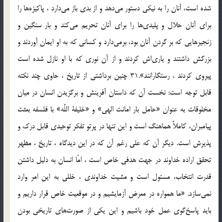
شده است، آنان را به نيكى دستور مى‌دهد و از بدى باز مى‌دارد ، پاكيزه‌ها را
براى آنان حلال و پليدى‌ها را براى آنان تحريم مى‌كند و بار سنگين و
زنجيرهايى كه بر گردن آنان بود، برمى‌دارد و كسانى كه به او ايمان آوردند و
بزرگش داشتند و يارى‌اش كردند و از آن نورى كه با او نازل شده است
پيروى كردند ، رستگارانند».31 چنين برداشتى از تاريخ ، حاوى چند نكته
قابل توجه است: نخست آن كه داستان آفرينش و برگزيدن انسان در ميان
مخلوقات به عنوان «حامل بار امانت الهى» و «خليفة اللَّه» با فلسفه بعثت
پيامبران، كاملاً هماهنگ است و اين تنها در پرتو تفكر توحيدى قابل درك و
پذيرش است. ديگر آن كه على رغم آن كه در اين ديدگاه ، تاريخ ، مظهر
تحقق اراده خداوند در جهت هدفى خاص است ، امّا انسان به دليل داشتن
قدرت انتخاب، مسئول است و مشيت خداوندى ، خللى به اين امر وارد
نمى‌سازد. «ما همواره در معرض آزمايشيم و در موقعيت خاص قرار داريم و
بايد پاسخ‌گوى عمل خود باشيم و اين يكى از صورت‌هاى تاريخى بودن