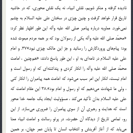
ناديده گرفته و منكر شويم، نقش انبياء، نه يك نقش محورى، كه در حاشيه
تاريخ قرار خواهد گرفت و چنين چيزى در سخنان على ‌عليه السلام به چشم
نمى‌خورد. معاويه درباره پيامبر صلى الله عليه وآله اين طور اظهار نظر كرد:
«محمّد صلى الله عليه وآله يكى از رسولان بود كه بر همه مردم مبعوث شده
بود؛ پيام‌هاى پروردگارش را رسانيد و جز اين مالك چيزى نبود»37. و امام
على‌ عليه السلام در نامه‌اى به او ، اين طور پاسخ دادند: «هم‌چنين ، امامت
محمّد صلى الله عليه وآله را انكار كردى و پنداشته‌اى كه او رسول است و
امام نيست، انكار اين امر سبب مى‌شود كه امامت همه پيامبران را انكار كنى
، ولى ما شهادت مى‌دهيم كه او رسول و امام بود».38 اين مقام امامت كه
على‌ عليه السلام بدان تأكيد مى‌كند ، مسؤوليت ايجاد يك جامعه خدا محور
است كه هدايت و رهبرى آن از سوى پيامبران را ضرورى مى‌سازد. از اين
رو، تمامى تاريخ از ديدگاه آن حضرت، در پرتو رسالت و امامت انبياء معنا
مى‌يابد كه از آغاز آفرينش و انتخاب انسان تا پايان عمر جهان، بر همين