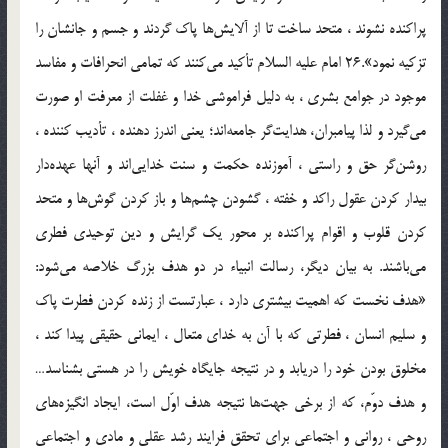
پراكنده نشوند ، متحد ساخت تا از آلايش‌ها پاك گردند و جسم و جانشان را
تزكيه نمود».26 امام‌ عليه السلام تأكيد مى‌كنند كه تمامى انحرافات و مفاسد
موجود در جوامع بشرى ، به دليل فراموشى خدا و غفلت از معرفت او صورت
مى‌گيرد و لذا پيامبران، هدايت‌گر جامعه‌اند؛ يعنى اندرز دهنده ، تأديب كننده ،
روشن‌گر حق و راستى ، آموزنده حكمت و سنت خدايى‌اند و آنها عهده‌دار
بيدار كردن عقول راكد و خفته ، گشودن چشم‌ها و باز كردن گوش‌ها و متحد
كردن قلوب و اقوام پراكنده بر محور يك گرايش و دين توحيدى فطرى
مى‌باشند. به بيان ديگر، رسالت انبياء در دو هدف بزرگ خلاصه مى‌شود:
«هدف نخست كه اهميت بيشترى دارد ، عبارتست از زنده كردن فطرت پاك
و سليم انسان ، فطرتى كه با آن به خداى متعال ، ايمانى حقيقى پيدا كند ،
مخلوق بودن خود را دريابد و در نتيجه جايگاه خويش را در هستى بشناسد…
و هدف دوّم، كه از برخى جهت‌ها نتيجه هدف اوّل است، ايجاد انگيزه‌هاى
روحى ، روانى و اجتماعى براى تحقق فرايند رشد عقلى و مادى و اجتماعى