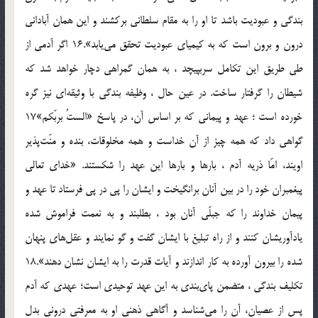
بندگى و عبوديت باشد تا او را به مقام سلطانى بركشند و اين همان آبادانى
درون و برون است كه به كيمياى عبوديت تحقق مى‌يابد».16 اگر آدمى از
طى طريق اين تكامل سربپيچد ، به همان گمراهى دچار خواهد شد كه
شيطان را گرفتار ساخت. در عين حال ، وظيفه بندگى با وثيقه‌اى نيز گره
خورده است ؛ عهد و پيمانى كه بر اساس آن، در پاسخ «الستُ بربّكم»17
گواهى داد كه همه چيز از آن خداست و همه مخلوقات، بنده و منّت‌پذير
اويند، امّا ذريه آدم ، بارها و بارها اين عهد را شكستند. «خداى تعالى
پيغمبران خود را در بين آنان برانگيخت و ايشان را پى در پى فرستاد تا عهد و
پيمان خداوند را كه جبلّى آنان بود ، بطلبند و به نعمت فراموش شده
يادآوريشان كنند و از راه تبليغ با ايشان گفت و گو نمايند و عقل‌هاى پنهان
شده را بيرون آورده به كار اندازند و آيات قدرت را به ايشان نشان دهند».18
تكليف بندگى ، متضمن پاى‌بندى به اين عهد توحيدى است؛ عهدى كه آدم
پس از عصيان، آن را مى‌شناسد و آگاهى ذهنى او به معرفتى درونى بدل