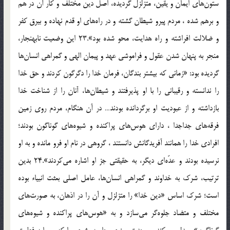
ستون‌هاى ايمان و يقين، متزلزل گرديده، اصل دين مختلف و كار آن در هم
و برهم شده ، مردم پيرو شيطان گشته و در راه‌هاى او قدم نهاده و بيرق كفر
و ضلالت افراشته و راه هدايت، محو شده بود».23 اين وضعيت نابهنجار،
منجر به پنهان شدن عقول و فراموشى عهد و پيمان الهى و گمراهى انسان‌ها
گرديده بود: «زمانى كه بيشتر بندگان، فرمان خدا را دگرگون كردند و حق خدا
را ندانسته و رقيبانى را با او پذيرفتند و شيطان‌ها، آنان را از شناخت خدا
بازداشته و از عبوديت او برگردانده بودند… در آن هنگام، مردم روى زمين
فرقه‌هاى جداجدا ، داراى هوس‌هاى پراكنده و شيوه‌هاى گوناگون بودند؛
افرادى خدا را همانند آفريدگانش دانستند ، گروهى در نام او فرو مانده و به او
نرسيده بودند و عدّه‌اى ديگر، به حقيقتى جز او اشاره مى‌كردند».24 بدين
ترتيب، شرك به خداوند و گمراهى انسان‌ها، عامل اصلى بعثت انبياء بوده
است؛ شرك اساس «دين خدا» را متزلزل و آن را در اذهان، به صورت‌هاى
مختلف و متضاد جلوه‌گر مى‌سازد و به «هوس‌هاى پراكنده و شيوه‌هاى