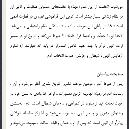
مى‌شود. «غفلت از اين علم (عهد) با غفلت‌هاى معمولى متفاوت و تأثير آن
در نظام زندگى بسيار بيشتر است. گويى اين فراموشى تغييرى در فطرت آدمى
است».19 در پايان اين مرحله ، آدم ، شايستگى مقام راهنمايى را مى‌يابد:
«خدا او را حجّت و راهنما قرار داد»؛20 هبوط مى‌كند و تاريخ او در مسير
اراده الهى توأم با چند جنبه خاص استمرار مى‌يابد كه عبارتند از: تداوم
آزمايش الهى ، شيطان و حزبش، قدرت انتخاب آدم.
ب) بعثت پيامبران‌
پس از هبوط آدم ، دومين مرحله تكوين تاريخ بشرى آغاز مى‌شود و آن ،
رسالت آدم در زمينه نهادينه كردن دستورات و اوامر خداوندى به نسل خود در
جهت نجات آنها از سقوط در گمراهى و دام‌هاى شيطان است. آدم ، نخستين
راهنماى بشرى و پيامبر الهى محسوب مى‌شود و آغازگر سلسله طولانى
پيام‌آوران الهى است كه پس از او با همان وظيفه رسالت ، مبعوث مى‌شوند و