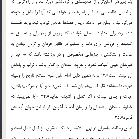
پند پذيرفتن آسان‌تر و از خودپسندى و گردنكشى دورتر بود و از راه ترس كه
بر ايشان غالب مى‌شد يا از راه رغبت و خواهشى كه آنها را مايل و متوجه
مى‌گردانيد ، ايمان مى‌آوردند ، پس قصدها خالص نبود و نيكويى‌ها قسمت
شده بود، ولى خداوند سبحان خواسته كه پيروى از پيغمبران و تصديق به
كتاب‌ها و فروتنى براى ذات و تسليم در مقابل فرمان و گردن نهادن به
طاعت و بندگيش ، چيزهايى مخصوص او در برداشته باشد كه به آنها از
غيرشان عيبى آميخته نشود و هرچه امتحان بزرگ‌تر باشد ، ثواب و پاداش
آن بيشتر است».33 و به همين دليل امام على‌ عليه السلام تاريخ را وسيله
عبرت دانسته‌اند: «آيا آثار پيشينيان شما را باز نمى‌دارد و آيا در مرگ پدرانتان،
عبرت و پندى نيست ، اگر تعقل و انديشه نماييد».34 «آيا نمى‌بينيد كه
خداوند سبحان پيشينيان را از زمان آدم تا آخرين نفر از اين جهان آزمايش
فرمود».35
تبيين رسالت پيامبران در نهج البلاغه از ديدگاه ديگرى نيز قابل تأمل است و
آن، مسئوليت در بناى جامعه‌اى خدامحور است. از ديدگاه على‌عليه السلام