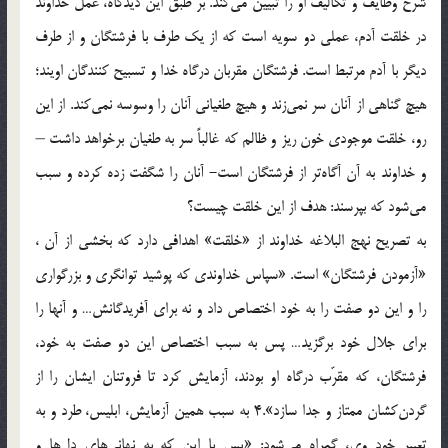
شرح وظايف و تكاليف او را تبيين مى‌كند. بر طبق اين ديدگاه، عمل خداوند
در خلقت آدم، عملى دو سويه است كه از يك طرف با فرشتگان و از طرف
ديگر با آدم مرتبط است. فرشتگان مقربان درگاه خدا و تسبيح كنندگان اويند؛
هيچ گناهى از آنان سر نمى‌زند و هيچ طغيانى آنان را وسوسه نمى‌كند. از اين
رو، خلقت موجودى خون ريز و ظالم كه غالباً سر به طغيان برخواهد داشت –
و خداوند به آن آگاه‌تر از فرشتگان است- آنان را شگفت زده كرده و سبب
مى‌شود كه بپرسند: هدف از اين خلقت چيست؟
به تصريح نهج البلاغه خداوند از «خلقت» اهدافى دارد كه بخشى از آن ،
«آزمودن فرشتگان» است. «سپاس خداوندى كه پوشيد توانگرى و بزرگوارى
را و اين دو صفت را به خود اختصاص داد و نه براى آفريدگانش… و آنها را
براى جلال خود برگزيد… پس به سبب اختصاص اين دو صفت به خود،
فرشتگان، كه مقرّب درگاه او بودند، آزمايش كرد تا فروتنان ايشان را از
گردن‌كشان ممتاز و جدا سازد».4 به سبب همين آزمايش، ابليس، طرد و به
تعبير خود وى، گمراه مى‌شود: «پس با اين كه به نهانى‌هاى دل‌ها و