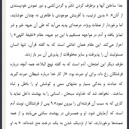
جدا ساختن آنها و برطرف كردن تكبّر و گردن‌كشى و دور نمودن خودپسندى
از آنان». 8 بدين ترتيب، با آفرينش موجودى با ظاهرى نه چندان خوشايند،
اما برخوردار از صفات ويژه، عرصه‌اى پديد مى‌آيد كه طى آن جبهه خير و شر
تمايز يافته و آدم در مواجهه مستقيم با اين دو جبهه، مقام «خليفة اللهى» را
احراز مى‌كند. اين مقام همان امانتى است كه به گفته قرآن، تنها انسان
مسئوليت آن را پذيرفت و ساير مخلوقات از پذيرش آن سر باز زدند.
طرف ديگر اين امتحان، آدم است كه به گفته نهج البلاغه همه آنچه درباره
فرشتگان رخ داد، براى او عبرت بود: «از كار خدا درباره شيطان عبرت گيريد
كه عبادت و بندگى بسيار و منتهاى سعى و كوشش او را باطل و تباه
ساخت… نخواهد شد كه خداوند سبحان ، انسانى را به بهشت داخل نمايد با
كارى كه به سبب آن فرشته‌اى را بيرون نمود».9 پس از فرشتگان، نوبت آدم
است كه آزمايش شود. او و همسرش در بهشت سكنى مى‌يابند و از همه
نعمت‌ها برخوردارند، اما از نزديك شدن به يك درخت منع شده‌اند: « به او