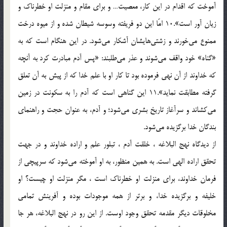
آموخت كه اقدام در اين كار، معصيت… و براى مقام و منزلت او خطرناك و
زيان آور است».10 امّا اين دو فريفته وسوسه شيطان شده و از ميوه درخت
ممنوع مى‌خورند و زشتى‌هايشان آشكار مى‌شود. در اين هنگام است كه به
«گناه» خود واقف مى‌شوند و عذر مى‌طلبند: «پس آدم مبادرت كرد به آنچه
كه خداوند از آن نهى فرموده بود تا كار او با علم خدا كه از پيش به آن تعلق
گرفته مطابقت نمايد».11 اين گناهى است كه آدم را به سكونت در زمين
مى‌كشاند و سرآغاز تاريخ بشرى مى‌شود؛ و آدم، به عنوان حجت و راهنماى
بندگان خدا برگزيده مى‌شود.
از ديدگاه نهج البلاغه ، خلقت آدم ، تبلور علم و اراده خداوند و در جهت
تحقق اراده الهى است. به همين منظور، به او آموخته مى‌شود كه سرپيچى از
فرمان خداوند، براى منزلت او خطرناك است ، مگر منزلت او چيست؟ او
خليفه و برگزيده خدا، و برتر از همه موجودات بوده و آفرينش تمامى
مخلوقات ديگر مقدمه تحقق وجود اوست. از اين رو در نهج البلاغه، هر جا