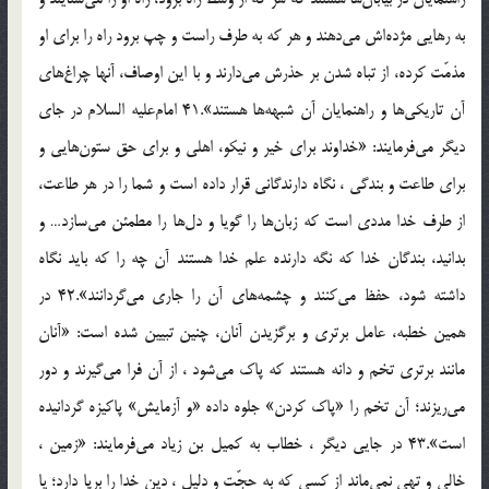
به رهايى مژده‌اش مى‌دهند و هر كه به طرف راست و چپ برود راه را براى او
مذمّت كرده، از تباه شدن بر حذرش مى‌دارند و با اين اوصاف، آنها چراغ‌هاى
آن تاريكى‌ها و راهنمايان آن شبهه‌ها هستند».41 امام‌عليه السلام در جاى
ديگر مى‌فرمايند: «خداوند براى خير و نيكو، اهلى و براى حق ستون‌هايى و
براى طاعت و بندگى ، نگاه دارندگانى قرار داده است و شما را در هر طاعت،
از طرف خدا مددى است كه زبان‌ها را گويا و دل‌ها را مطمئن مى‌سازد… و
بدانيد، بندگان خدا كه نگه دارنده علم خدا هستند آن چه را كه بايد نگاه
داشته شود، حفظ مى‌كنند و چشمه‌هاى آن را جارى مى‌گردانند».42 در
همين خطبه، عامل برترى و برگزيدن آنان، چنين تبيين شده است: «آنان
مانند برترى تخم و دانه هستند كه پاك مى‌شود ، از آن فرا مى‌گيرند و دور
مى‌ريزند؛ آن تخم را «پاك كردن» جلوه داده «و آزمايش» پاكيزه گردانيده
است».43 در جايى ديگر ، خطاب به كميل بن زياد مى‌فرمايند: «زمين ،
خالى و تهى نمى‌ماند از كسى كه به حجّت و دليل ، دين خدا را برپا دارد؛ يا