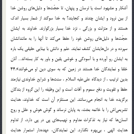
آشكار و مشهود است يا ترسان و پنهان، تا حجّت‌ها و دليل‌هاى روشن خدا
از بين نرود و ايشان چندند و كجايند؟ به خدا سوگند از شمار بسيار اندك
هستند و از منزلت و بزرگى ، نزد خدا بسيار بزرگوارند. خداوند به ايشان
حجّت‌ها و دليل‌هاى روشن خود را حفظ مى‌كند تا آنها را به مانندانشان
سپرده و در دل‌هايشان كشف نمايند. علم و دانش با بينايى حقيقى يك باره
به ايشان رو آورده و با آسودگى و خوشى يقين و باور به كار بسته‌اند… آنان
خلفا و نمايندگان خدا هستند در زمين كه به سوى دين او مى‌خوانند».44
بدين ترتيب ، از ديدگاه على‌عليه السلام ، سنت‌ها و شرايع خداوندى نيازمند
حفظ و تقويت و دفع سموم و آفات است و اين وظيفه را اين گروه از بندگان
برگزيده خدا به انجام مى‌رسانند. اين مستلزم آن است كه خداوند، هدايت
تشريعى‌اش را با خاتمه بعثت، به پايان نرساند و گوش هوش و عقل و روح
انسان‌ها كه نياز به تذكرات مداوم و نهيب‌هاى پى در پى دارد، از تداوم
هدايت الهى ، بى‌بهره نگذارد. اين نمايندگان، عهده‌دار استمرار هدايت