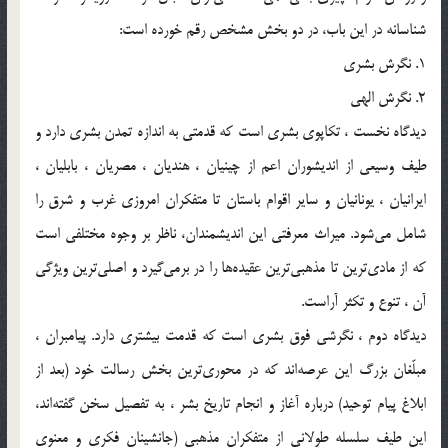
شناسانه در اين باب، در دو بخش مشخص رقم خورده است:
1. نگرش بشرى‌
2. نگرش الهى‌
ديدگاه نخست ، تكاپوى بشرى است كه قدمتى به اندازه تمدن بشرى دارد و
طيف وسيعى از انديشوران اعم از چينيان ، هنديان ، مصريان ، بابليان ،
ايرانيان ، يونانيان و ساير اقوام باستان تا متفكران امروزى غرب و شرق را
شامل مى‌شود. ميراث معرفتى اين انديشمندان، ناظر بر وجوه مختلفى است
كه از مادى‌ترين تا مذهبى‌ترين عقيده‌ها را در برمى‌گيرد و اصلى‌ترين ويژگى
آن ، تنوع و تكثر آراست.
ديدگاه دوم ، نگرشى فوق بشرى است كه قدمت بيشترى دارد. پيامبران ،
مبلّغان بزرگ اين عرصه‌اند كه در محورى‌ترين بخش رسالت خود (بعد از
ابلاغ پيام توحيد) درباره آغاز و انجام تاريخ بشر ، به تفصيل سخن گفته‌اند،
اين طيف سلسله طولانى از متفكران مذهبى (جانشينان فكرى و معنوى