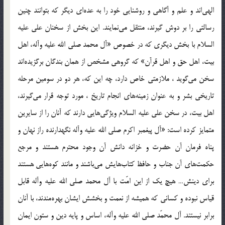
الهى‌اند و علم و آگاهى و روشنايى خود را به عده‌اى ديگر كه بتوانند چنين
رسالتى را بر دوش گيرند، منتقل مى‌نمايند. اين بخش از سخنان على ‌عليه
السلام با بخش ديگرى كه در خصوص «آل محمد صلى الله عليه وآله، اهل
بيت، اهل حق و اهل قرآن» كه گروهى مشخص از همان بندگان برگزيده‌اند
سخن مى‌گويد ، ملازمتى خاص دارد، چه اين كه، هر دو در سومين مرحله
تاريخى بشر و به عنوان زمينه‌هاى انجام تاريخ ، مورد توجه قرار مى‌گيرند،
اهل بيت، در سخن على‌ عليه السلام ويژگى‌هايى دارند كه آنان را از سايرين
متمايز كرده است: «آل پيغمبر اكرم‌ صلى الله عليه وآله نگهدارنده راز نهان و
پناه فرمان آن حضرت و خزانه دانش آن وجود محترم هستند و مرجع
حكمت‌هاى آن جناب و حافظ كتاب‌هايش مى‌باشند و مانند كوه‌هايى هستند
براى دينش… هيچ يك از اين امّت با آل محمد صلى الله عليه وآله قابل
قياس نبوده و كسانى كه هميشه از نعمت و بخشش ايشان بهره‌مندند، با آنان
برابر نيستند. آل محمّد صلى الله عليه وآله، اساس و پايه دين و ستون ايمان