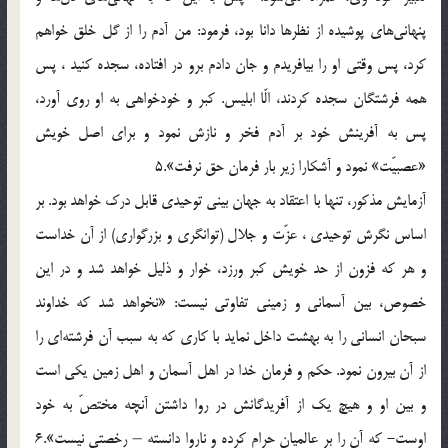
پنهانى‌هاى پوشيده از نظرها دانا بود، فرمود: من آدم را از گل خلق خواهم
كرد، پس وقتى او را بيافريدم و جان دادم برو در افتاده، سجده كنيد ، پس
همه فرشتگان سجده كردند، الّا ابليس. كبر و خودخواهى به او روى آورد،
پس به آفرينش خود بر آدم فخر و نازش نمود و براى اصل خويش
«عصبيّت» نمود و آشكارا زير بار فرمان حق نرفت».5
آزمايش مذكور، تنها با اعتقاد به جهان بينى توحيدى قابل درك خواهد بود. بر
اساس نگرش توحيدى ، عزّت و جلال (توانگرى و بزرگوارى) از آن خداست
و هر كه فزون از حد خويش كبر ورزد، خوار و ذليل خواهد شد و در اين
خصوص، بين آسمانى و زمينى تفاوتى نيست: «نخواهد شد كه خداوند
سبحان انسانى را به بهشت داخل نمايد با كارى كه به سبب آن فرشته‌اى را
از آن بيرون نمود. حكم و فرمان خدا در اهل آسمان و اهل زمين يكى است
و بين او و هيچ يك از آفريدگانش در روا داشتن آنچه مختصّ به خود
اوست- كه آن را بر عالميان حرام كرده و ناروا دانسته – رخصتى نيست».6