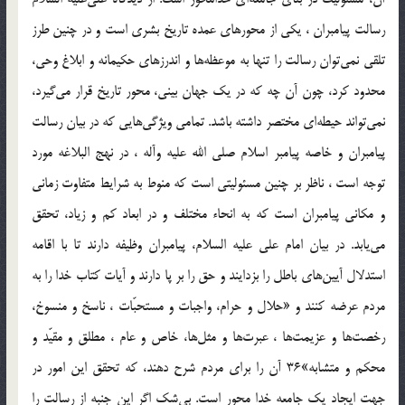
رسالت پيامبران ، يكى از محورهاى عمده تاريخ بشرى است و در چنين طرز
تلقى نمى‌توان رسالت را تنها به موعظه‌ها و اندرزهاى حكيمانه و ابلاغ وحى،
محدود كرد، چون آن چه كه در يك جهان بينى، محور تاريخ قرار مى‌گيرد،
نمى‌تواند حيطه‌اى مختصر داشته باشد. تمامى ويژگى‌هايى كه در بيان رسالت
پيامبران و خاصه پيامبر اسلام صلى الله عليه وآله ، در نهج البلاغه مورد
توجه است ، ناظر بر چنين مسئوليتى است كه منوط به شرايط متفاوت زمانى
و مكانى پيامبران است كه به انحاء مختلف و در ابعاد كم و زياد، تحقق
مى‌يابد. در بيان امام على‌ عليه السلام، پيامبران وظيفه دارند تا با اقامه
استدلال آيين‌هاى باطل را بزدايند و حق را بر پا دارند و آيات كتاب خدا را به
مردم عرضه كنند و «حلال و حرام، واجبات و مستحبّات ، ناسخ و منسوخ،
رخصت‌ها و عزيمت‌ها ، عبرت‌ها و مثل‌ها، خاص و عام ، مطلق و مقيّد و
محكم و متشابه»36 آن را براى مردم شرح دهند، كه تحقق اين امور در
جهت ايجاد يك جامعه خدا محور است. بى‌شك اگر اين جنبه از رسالت را