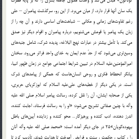
گوناگون» مبدل مى‌كند و وحدت معنوى جامعه بشرى را كه بر پايه فطرت
يك سان آنها قرار دارد، از ميان مى‌برد. از اين رو، سرگذشت پيامبران – على
رغم تفاوت‌هاى زمانى و مكانى – شباهت‌هاى اساسى دارند و آن چه را از
زبان يك پيامبر يا قومش مى‌شنويم، درباره پيامبران و اقوام ديگر نيز صدق
مى‌كند. با تأمل بيشتر در عبارات نهج البلاغه، پديده شرك، شامل جنبه‌هاى
وسيع‌ترى مى‌شود كه از حدّ عدم ايمان به خداى واحد فراتر مى‌رود. سخنان
اميرالمؤمنين‌عليه السلام در تبيين شرايط اجتماعى جوامع در زمان ظهور انبيا،
بيانگر انحطاط فكرى و روحى انسان‌هاست كه همگى از پيامدهاى شرك
است. در يكى ديگر از خطبه‌هاى على‌عليه السلام كه ابوزكرياى حريرى،
يكى از صحابه ايشان، آن را نقل كرده، رسالت پيامبر اسلام‌ صلى الله عليه
وآله با چنين صفاتى تشريح مى‌شود: «او را به رسالت فرستاد، اجابت كننده،
اندرز دهنده، ادب كننده و پرهيزگار… محو كننده و زداينده آيين‌هاى باطل
بيهوده‌گويان»25 در جاى ديگر آمده است: «محمد صلى الله عليه وآله آنان
را ، كتاب ، حكمت ، سنت و فرايض آموخت تا هدايت شوند، تأديب كرد تا