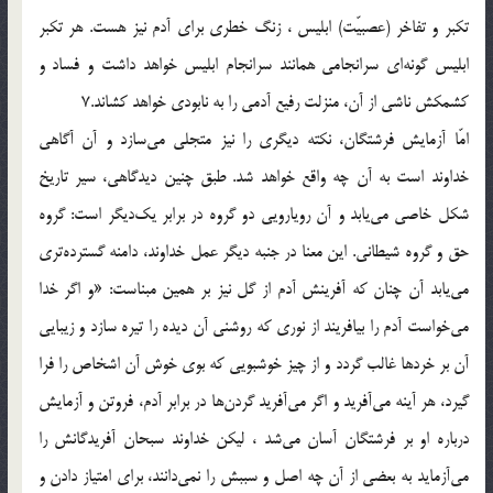
تكبر و تفاخر (عصبيّت) ابليس ، زنگ خطرى براى آدم نيز هست. هر تكبر
ابليس گونه‌اى سرانجامى همانند سرانجام ابليس خواهد داشت و فساد و
كشمكش ناشى از آن، منزلت رفيع آدمى را به نابودى خواهد كشاند.7
امّا آزمايش فرشتگان، نكته ديگرى را نيز متجلى مى‌سازد و آن آگاهى
خداوند است به آن چه واقع خواهد شد. طبق چنين ديدگاهى، سير تاريخ
شكل خاصى مى‌يابد و آن رويارويى دو گروه در برابر يك‌ديگر است: گروه
حق و گروه شيطانى. اين معنا در جنبه ديگر عمل خداوند، دامنه گسترده‌ترى
مى‌يابد آن چنان كه آفرينش آدم از گل نيز بر همين مبناست: «و اگر خدا
مى‌خواست آدم را بيافريند از نورى كه روشنى آن ديده را تيره سازد و زيبايى
آن بر خردها غالب گردد و از چيز خوشبويى كه بوى خوش آن اشخاص را فرا
گيرد، هر آينه مى‌آفريد و اگر مى‌آفريد گردن‌ها در برابر آدم، فروتن و آزمايش
درباره او بر فرشتگان آسان مى‌شد ، ليكن خداوند سبحان آفريدگانش را
مى‌آزمايد به بعضى از آن چه اصل و سببش را نمى‌دانند، براى امتياز دادن و