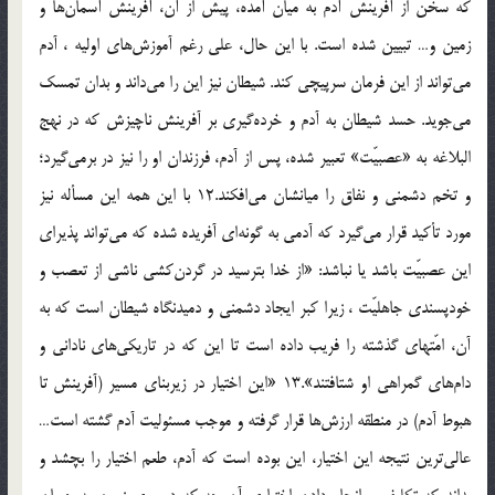
كه سخن از آفرينش آدم به ميان آمده، پيش از آن، آفرينش آسمان‌ها و
زمين و… تبيين شده است. با اين حال، على رغم آموزش‌هاى اوليه ، آدم
مى‌تواند از اين فرمان سرپيچى كند. شيطان نيز اين را مى‌داند و بدان تمسك
مى‌جويد. حسد شيطان به آدم و خرده‌گيرى بر آفرينش ناچيزش كه در نهج
البلاغه به «عصبيّت» تعبير شده، پس از آدم، فرزندان او را نيز در برمى‌گيرد؛
و تخم دشمنى و نفاق را ميانشان مى‌افكند.12 با اين همه اين مسأله نيز
مورد تأكيد قرار مى‌گيرد كه آدمى به گونه‌اى آفريده شده كه مى‌تواند پذيراى
اين عصبيّت باشد يا نباشد: «از خدا بترسيد در گردن‌كشى ناشى از تعصب و
خودپسندى جاهليّت ، زيرا كبر ايجاد دشمنى و دميدنگاه شيطان است كه به
آن، امّتهاى گذشته را فريب داده است تا اين كه در تاريكى‌هاى نادانى و
دام‌هاى گمراهى او شتافتند».13 «اين اختيار در زيربناى مسير (آفرينش تا
هبوط آدم) در منطقه ارزش‌ها قرار گرفته و موجب مسئوليت آدم گشته است…
عالى‌ترين نتيجه اين اختيار، اين بوده است كه آدم، طعم اختيار را بچشد و