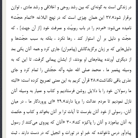
در زندگى است به گونه‌اى كه بين رشد روحى و اخلاقى و رشد مادى ، توازن
برقرار شود».27 اين همان چيزى است كه در نهج البلاغه «اتمام حجّت»
ناميده مى‌شود: «مردم را در باب ربوبيّت و معرفت خود [از آن جهت‌] ، كه
حجّت و دليل بر آن استوار كند ، رها نكرد ، بلكه به سبب حجّت‌ها و
دليل‌هايى كه بر زبان برگزيدگانش (پيامبران) جارى كرد و همه آنان يكى بعد
از ديگرى آورنده پيغام‌هاى او بودند، از ايشان پيمانى گرفت، تا اين كه به
وسيله پيغمبر ما ، محمد صلى الله عليه وآله حجّتش را تمام كرد و جاى
عذرى باقى نگذاشت».28 قرآن كريم به اين معنى تصريح كرده است: «البته
ما رسولان خود را با دلايل روشن فرستاديم و كتاب و معيار به وسيله آنان
نازل نموديم تا مردم عدالت را برپا دارند».29 «اى پروردگار ما ، در ميان
آنان، رسولى از خود آنان بفرست تا آيات ترا بر آنان بخواند و كتاب و حكمت
به آنان بياموزد و آنان را پاكيزه كند».30 «آنان كه پيروى مى‌كنند از رسول
پيام‌آور درس ناخوانده كه خبر او در تورات و انجيل كه در دست دارند ، ثبت