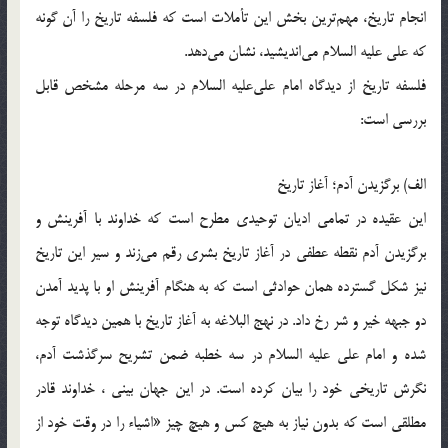
انجام تاريخ، مهم‌ترين بخش اين تأملات است كه فلسفه تاريخ را آن گونه
كه على ‌عليه السلام مى‌انديشيد، نشان مى‌دهد.
فلسفه تاريخ از ديدگاه امام على‌عليه السلام در سه مرحله مشخص قابل
بررسى است:
الف) برگزيدن آدم؛ آغاز تاريخ‌
اين عقيده در تمامى اديان توحيدى مطرح است كه خداوند با آفرينش و
برگزيدن آدم نقطه عطفى در آغاز تاريخ بشرى رقم مى‌زند و سير اين تاريخ
نيز شكل گسترده همان حوادثى است كه به هنگام آفرينش او با پديد آمدن
دو جبهه خير و شر رخ داد. در نهج البلاغه به آغاز تاريخ با همين ديدگاه توجه
شده و امام على‌ عليه السلام در سه خطبه ضمن تشريح سرگذشت آدم،
نگرش تاريخى خود را بيان كرده است. در اين جهان بينى ، خداوند قادر
مطلقى است كه بدون نياز به هيچ كس و هيچ چيز «اشياء را در وقت خود از