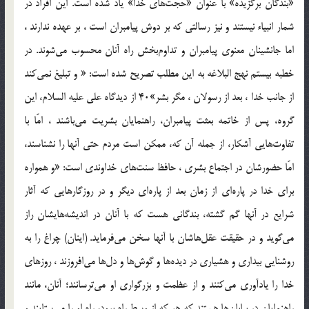
«بندگان برگزيده» با عنوان «حجت‌هاى خدا» ياد شده است. اين افراد در
شمار انبياء نيستند و نيز رسالتى كه بر دوش پيامبران است ، بر عهده ندارند ،
اما جانشينان معنوى پيامبران و تداوم‌بخش راه آنان محسوب مى‌شوند. در
خطبه بيستم نهج البلاغه به اين مطلب تصريح شده است: « و تبليغ نمى‌كند
از جانب خدا ، بعد از رسولان ، مگر بشر»40 از ديدگاه على‌ عليه السلام، اين
گروه، پس از خاتمه بعثت پيامبران، راهنمايان بشريت مى‌باشند ، امّا با
تفاوت‌هايى آشكار، از جمله آن كه، ممكن است مردم حتى آنها را نشناسند،
امّا حضورشان در اجتماع بشرى ، حافظ سنت‌هاى خداوندى است: «و همواره
براى خدا در پاره‌اى از زمان بعد از پاره‌اى ديگر و در روزگارهايى كه آثار
شرايع در آنها گم گشته، بندگانى هست كه با آنان در انديشه‌هايشان راز
مى‌گويد و در حقيقت عقل‌هاشان با آنها سخن مى‌فرمايد. (اينان) چراغ را به
روشنايى بيدارى و هشيارى در ديده‌ها و گوش‌ها و دل‌ها مى‌افروزند ، روزهاى
خدا را يادآورى مى‌كنند و از عظمت و بزرگوارى او مى‌ترسانند؛ آنان، مانند
راهنمايان در بيابان‌ها هستند كه هر كه از وسط راه برود، راه او را مى‌ستايند و