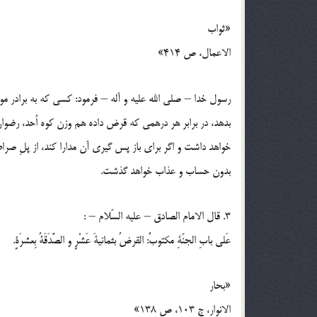
«ثواب
الاعمال، ص 414»
رسول خدا – صلي الله عليه و آله – فرمود: كسي كه به برادر 
بدهد، در برابر هر درهمي كه قرض داده هم وزن كوه اُحد، رضوا
خواهد داشت و اگر براي باز پس گيري آن مدارا كند، از پلِ صر
بدون حساب و عذاب خواهد گذشت.
3. قال الامام الصادق – عليه السّلام – :
عَلي بابِ الجنّةِ مكتوبٌ: القرضُ بثمانيةَ عَشْرٍ و الصَّدَقَةُ بِعشرَةٍ.
«بحار
الانوار، ج 103، ص 138»