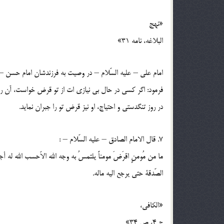
«نهج
البلاغه، نامه 31»
امام علي – عليه السّلام – در وصيت به فرزندشان امام حسن – 
فرمود: اگر كسي در حال بي نيازي ات از تو قرض خواست، آن را 
در روز تنگدستي و احتياج، او نيز قرض تو را جبران نمايد.
7. قال الامام الصادق – عليه السّلام – :
ما من مُومنٍ اقرَضَ مومناً يلتمسُ به وجه الله الاّحسب الله له أ
الصّدقة حتي يرجع اليه ماله.
«الكافي،
ج 4، ص 34»