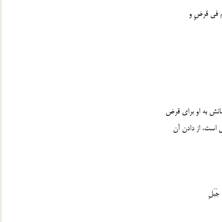
لِم في قرضٍ و
مانش به او براي قرض
ض است، از دادن آن
جَبَلِ