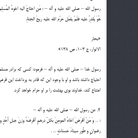
رسول الله – صلي الله عليه و آله – : مَنِ احتاجَ اليه اخوهُ المُس
هُوَ يَقدِرُ عليه فلَمْ يفعَل حرّم الله عليه ريحَ الجنةِ.
«بحار
الانوار، ج 103، ص 138»
رسول خدا – صلي الله عليه و آله – فرمود: كسي كه برادر مسل
احتياج داشته باشد و او با وجود اين كه قادر به پرداخت اين قر
امتناع كند، خداوند بوي بهشت را بر او حرام خواهد كرد.
2. عن رسول الله – صلي الله عليه و آله –
: … وَ مَنْ اَقرَضَ اخاهُ المومِنَ بكلِّ درهمٍ أقرضَهُ وزنَ جبلِ اُحُدٍ و 
رضوانٍ و طُورِ سيناءَ حسناتٍ … .