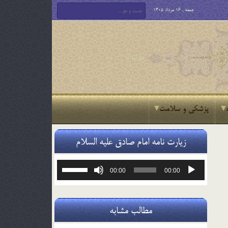
جمعه , 16 مرداد 1405
پزشکی و سلامت
زیارت نامه امام صادق علیه السلام
پخش‌کننده
برای
00:00
00:00
صوت
افزایش
یا
کاهش
صدا
مطالب مشابه
از
کلیدهای