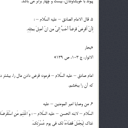
پيوند با خويشاوندان، بيست و چهار برابر مي باشد.
5. قال الامام الصادق – عليه السّلام – :
لِأَنْ اُقرِضَ قرضاً أَحَبُّ اِليَّ من انْ أصِلَ بمثلِهِ.
«بحار
الانوار، ج 103، ص 139»
امام صادق – عليه السّلام – فرمود: قرض دادن مال را، بيشتر د
كه آن را ببخشم.
6. من وصايا امير المومنين – عليه
السّلام – لابنه الحسن – عليه السّلام – : وَ اغْتَنِم مَنِ اسْتَقَرض
غناك لِيَجْعَلَ قضَاءَهُ لك في يوم عُسْرَتِكَ.