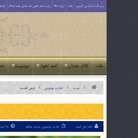
بِسْمِ اللَّـهِ الرَّحْمَـٰنِ الرَّحِيمِ
خانه
درباره ما
زیارت نامه خاص امام صادق علیه السلام
فراخو
خانه
کلام جاودان
ائمه اطهار
مهدویت
حد
حدیث
احادیث موضوعی
قرض الحسنه
خادم اهل البیت
احادیث موضوعی
,
حدیث
,
مختلف
25 اسفند 93