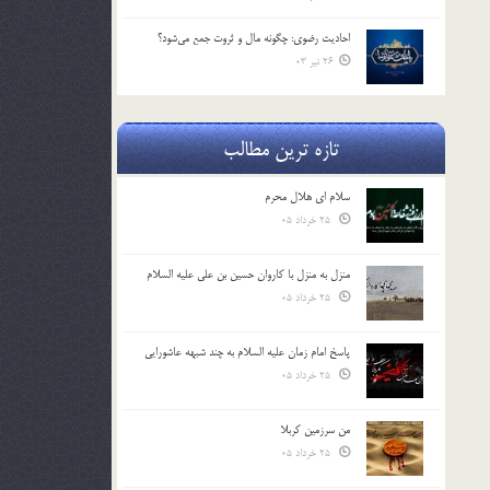
احادیث رضوی: چگونه مال و ثروت جمع می‌شود؟
26 تیر 03
تازه ترین مطالب
سلام ای هلال محرم
25 خرداد 05
منزل به منزل با کاروان حسین بن علی علیه السلام
25 خرداد 05
پاسخ امام زمان علیه السلام به چند شبهه عاشورایی
25 خرداد 05
من سرزمین کربلا
25 خرداد 05