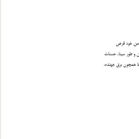
مومن خود قرض
ن و طور سينا، حسنات
اط همچون برق جهنده،