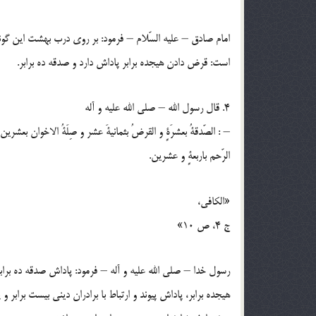
امام صادق – عليه السّلام – فرمود: بر روي درب بهشت اين گون
است: قرض دادن هيجده برابر پاداش دارد و صدقه ده برابر.
4. قال رسول الله – صلي الله عليه و آله
– : الصّدقةُ بعشرَةٍ و القرضُ بثمانيةَ عشر و صِلَةُ الاخوان بعشرين
الرّحم باربعةٍ و عشرين.
«الكافي،
ج 4، ص 10»
رسول خدا – صلي الله عليه و آله – فرمود: پاداش صدقه ده برا
هيجده برابر، پاداش پيوند و ارتباط با برادران ديني بيست برابر 