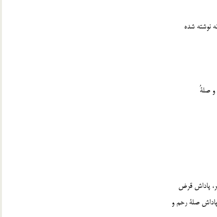
ه نوشته شده
 و صلةُ
بر، پاداش قرض
و پاداش صلة رحم و