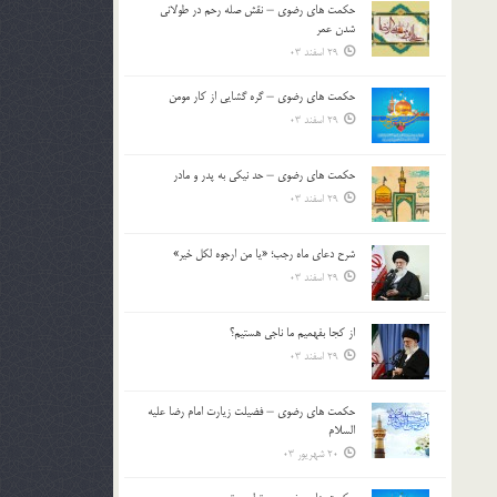
حکمت های رضوی – نقش صله رحم در طولانی
بالا
شدن عمر
و
29 اسفند 03
پایین
استفاده
حکمت های رضوی – گره گشایی از کار مومن
کنید.
29 اسفند 03
حکمت های رضوی – حد نیکی به پدر و مادر
29 اسفند 03
شرح دعای ماه رجب؛ «یا من ارجوه لکل خیر»
29 اسفند 03
از كجا بفهميم ما ناجی هستیم؟
29 اسفند 03
حکمت های رضوی – فضیلت زیارت امام رضا علیه
السلام
20 شهریور 03