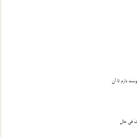
وست دارم تا آن
َكَ في حالِ