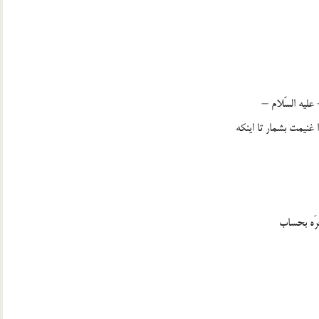
عليه السّلام –
غنيمت بشمار تا اينكه
جرَه بحساب