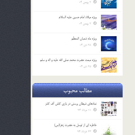
2 بهمن 04
ویژه میلاد امام حسین علیه السلام
2 بهمن 04
ویژه ماه شعبان المعظّم
28 دی 04
ویژه مبعث حضرت محمد صلی الله علیه و اله و سلم
25 دی 04
مطالب محبوب
نمادهای شیطان پرستی در بازی کلش آف کلنز
11 مرداد 94
خاطره ای از توسل به حضرت زهرا(س)
23 خرداد 94