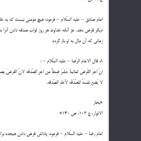
امام صادق – عليه السّلام – فرمود: هيچ مومني نيست كه به خا
ديگر قرض دهد، جز آنكه خداوند هر روز ثواب صدقه دادن آنرا 
زماني كه آن مال به او باز گردد.
8. قال الامام الرّضا – عليه السّلام – :
انّ اجرَ القَرض ثمانيةَ عَشَرَ ضِعفاً من اجرِ الصّدقه لانّ القرضَ يص
لا يَضع نفسَهُ للصَّدَقَه لأخذِ الصّدقه.
«بحار
الانوار، ج 103، ص 140»
امام رضا – عليه السّلام – فرمود: پاداش قرض دادن هيجده برا