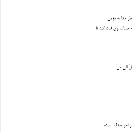
طر خدا به مؤمن
به حساب وي ثبت كند تا
لُ الي مَنْ
بر اجر صدقه است،