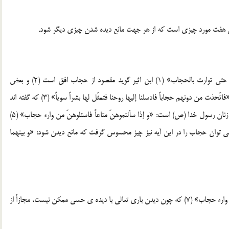
ن هفت مورد چيزي است که از هر جهت مانع ديده شدن چيزي ديگر شود.
چنانکه در اين آيه «فقال إني أجببت حُبّ الخير عن ذکر ربي حتي توارت بالحجاب» (1) ابن اثير گويد مقصود از حجاب افق است (2) و بعض
مفسران گويند مقصود پنهان شدن آفتاب است. و نيز در اين آيه «فاتّحذت من دونهم حجاباً فادسلنا إليها روحنا فتمثّل لها بشراً سوياً» (3) که گفته اند
مقصود از حجاب، ديوار است (4) و نيز در اين آيه که در باره ي زنان رسول خدا (ص) است: «و إذا سألتموهنّ متاعاً فاسئلوهنّ من وارء حجاب» (5)
 توان حجاب را در اين آيه نيز چيز محسوس گرفت که مانع ديدن شود: «و بينهما
چنانکه در اين آيه «و ما کان لبشر أن يکلمه الله إلا وحياً أو من وارء حجاب» (7) که چون ديدن باري تعالي با ديده ي حسي ممکن نيست، مجازاً از