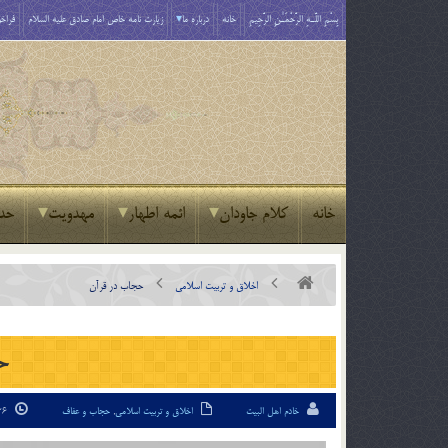
بِسْمِ اللَّـهِ الرَّحْمَـٰنِ الرَّحِيمِ
خانه
درباره ما
زیارت نامه خاص امام صادق علیه السلام
فراخو
خانه
کلام جاودان
ائمه اطهار
مهدویت
حد
اخلاق و تربیت اسلامی
حجاب در قرآن
ح
خادم اهل البیت
اخلاق و تربیت اسلامی
,
حجاب و عفاف
26 تیر 94