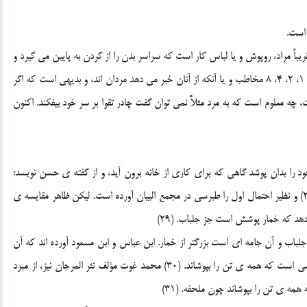
اً مراد، روپوش و يا لباس کار است که سراسر بدن را از گردن به پايين مي گيرد و
بانوان و مردان به هنگام کار آن را مي پوشند. زيرا در فقره هاي 1، 2، 4، 8 مخاطب و يا آنکه از آنان خبر مي دهد مردان اند، و بديهي است که اگر
 چه معلوم است که به مرد مثلاًً نمي توان گفت چادر تقوا بر سر خود بيفکند. اکنون
 را بدان پوشد گاهي که براي کاري از خانه برون آيد، و از گفته ي حسن نويسد:
جلابيب ملحفه هاست که زن آن را بر چهره ي خو مر آورد، (28) و نظير احتمال اول را طبرسي در مجمع البيان آورده است. ليکن ظاهر مقايسه ي
هد که خمار پوشش است جز جلباب. (29)
باب و آن جامه اي است بزرگتر از خمار. ابن عباس و ابن مسعود آورده اند که آن
رداء است و گفته اند قناع است، و درست آن است که آن پوششي است که همه ي تن را بپوشاند. (30) محمد غوت مؤلف نثر المرجان نيز، از مبرد
ه ي تن را بپوشاند چون ملحفه. (31)