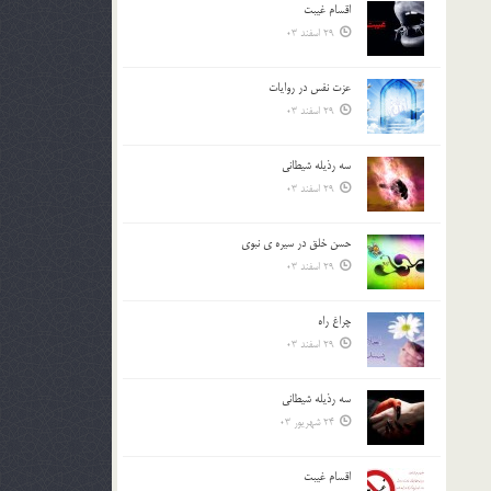
اقسام غيبت
بالا
29 اسفند 03
و
پایین
استفاده
عزت نفس در روايات
کنید.
29 اسفند 03
سه رذیله شیطانی
29 اسفند 03
حسن خلق در سيره ي نبوي
29 اسفند 03
چراغ راه
29 اسفند 03
سه رذیله شیطانی
24 شهریور 03
اقسام غيبت