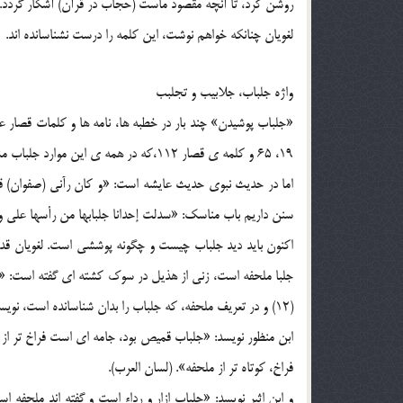
روشن کرد، تا آنچه مقصود ماست (حجاب در قرآن) آشکار گردد.
لغويان چنانکه خواهم نوشت، اين کلمه را درست نشناسانده اند.
واژه جلباب، جلابيب و تجلبب
19، 65 و کلمه ي قصار 112،که در همه ي اين موارد جلباب مشبهٌ به چيزي است .
اما در حديث نبوي حديث عايشه است: «و کان رآني (صفوان) ق
سنن داريم باب مناسک: «سدلت إحدانا جلبابها من رأسها علي و
اکنون بايد ديد جلباب چيست و چگونه پوششي است. لغويان قديم
جلبا ملحفه است، زني از هذيل در سوک کشته اي گفته است: «ک
(12) و در تعريف ملحفه، که جلباب را بدان شناسانده است، نويسنده ملحفه يکي [مفرد] ملاحف است.
ابن منظور نويسد: «جلباب قميص بود، جامه اي است فراخ تر از خم
فراخ، کوتاه تر از ملحفه». (لسان العرب).
و ابن اثير نويسد: «جلباب ازار و رداء است و گفته اند ملحف