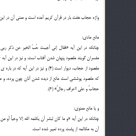
واژه حجاب هفت بار در قرآن کريم آمده است و معني آن در اي
مانع مادي:
که مقصود پوششي است مانع از ديده شدن آنان چون پرده، و مي
حجابٌ و علي ااعراف رجالٌ» (6).
و يا مانع معنوي:
آن به مکالمه از پشت پرده تعبير شده است.