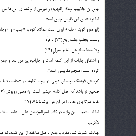
جمع آن جلابيب بود». (النهايه) و فيومي از نوشته ي ابن فارس آر
اما نوشته ي ابن فارس چنين است:
(ابوعمرو گويد «جلبه» ابري است همانند کوه و «جلب» و «وجلب
ولستُِ بجلبٍ جلب ريحٍ (13) و قرّه
ولا بصفا صلدٍ عن الخير معزلٍ (14)
و اشتقاق جلباب از اين کلمه است و جلباب، پيراهن بود و جمع 
کرده است (معجم مقاييس اللغه)).
خانه سرتا پاي خود را در آن مي پوشاندند». (17)
اما از استعمال اين واژه در گفتار اميرالمؤمنين علي ـ عليه ا
بنگريم.
چنانکه اشارت شد، مفرد و جمع و فعل ساخته از اين کلمه، نه مو