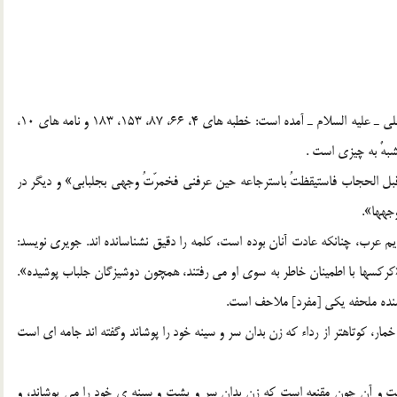
«جلباب پوشيدن» چند بار در خطبه ها، نامه ها و کلمات قصار علي ـ عليه السلام ـ آمده است: خطبه هاي 4، 66، 87، 153، 183 و نامه هاي 10،
بل الحجاب فاستيقظتُ باسترجاعه حين عرفني فخمرّتُ وجهي بجلبابي» و ديگر در
جهها».
 عرب، چنانکه عادت آنان بوده است، کلمه را دقيق نشناسانده اند. جويري نويسد:
رکسها با اطمينان خاطر به سوي او مي رفتند، همچون دوشيزگان جلباب پوشيده».
ار، کوتاهتر از رداء که زن بدان سر و سينه خود را پوشاند وگفته اند جامه اي است
ه است و آن چون مقنعه است که زن بدان سر و پشت و سينه ي خود را مي پوشاند، و