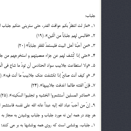
جلباب:
1ـ «ماز لت انتظرُ بکم عواقت الغدر، حتي ستريني عنکم جلباب الّدين» (18)
2ـ «فالبس لهم جلباباً من الّلين». (19)
3ـ «من أحبّنا أهل البيت فليستعدّ للفقر جلباباً» (20)
4ـ «حتي إذا کُِشف لهم عن جزاء معصيتهم و استخرجهم من جلابيب غفلتهم». (21)
5ـ «ولا استطاعت جلابيب سواد الحنادس أن تودّ ما شاع في الّموات من تلألوء نور القمر». (22)
6ـ «و کيف أنت صانعٌ إذا تکشفت عنک جلابيبُ ما أنت فيه». (23)
7ـ فإنّ الفتنه طالما اغدفت جلابيبها». (24)
8ـ «معاشر المسلين أستشعروا الخشيه و تجلببوا السّکينه». (25)
9ـ إنّ من أحبّ عباد الله إليه عبداً عانه الله علي نفسه فاستشعر الحزن و تجلبب الخوف». (26)
هر چند در همه اين نه مورد جلباب و جلباب پوشيدن به مجاز به ک
1ـ جلباب، پوششي است که روي همه پوششها به بر مي کنند؛ چ