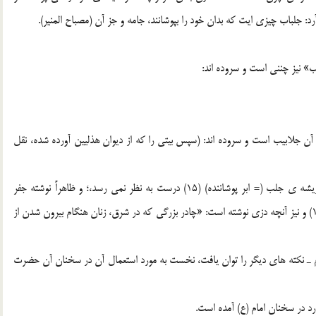
د: جلباب چيزي ايت که بدان خود را بپوشانند، جامه و جز آن (مصباح المنير).
» نيز چنني است و سروده اند:
آن جلابيب است و سروده اند: (سپس بيتي را که از ديوان هذليين آورده شده، نقل
کوشش فرهنگ نويسان عربي در پيوند کلمه ي «جلباب» با ريشه ي جلب (= ابر پوشاننده) (15) درست به نظر نمي رسد،؛ و ظاهراً نوشته جفر
صحيح تر باشد که اصل کلمه حبشي است، به معني روپوش (16) و نيز آنچه دزي نوشته است: «چادر بزرگي که در شرق، زنان هنگام بيرون شدن از
لسلام ـ نکته هاي ديگر را توان يافت، نخست به مورد استعمال آن در سخنان آن حضرت
رد در سخنان امام (ع) آمده است.