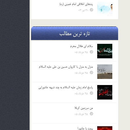
پندهاي اخلاقي امام خميني (ره)
30 تیر 03
تازه ترین مطالب
سلام ای هلال محرم
25 خرداد 05
منزل به منزل با کاروان حسین بن علی علیه السلام
25 خرداد 05
پاسخ امام زمان علیه السلام به چند شبهه عاشورایی
25 خرداد 05
من سرزمین کربلا
25 خرداد 05
بیعت با عاشورا