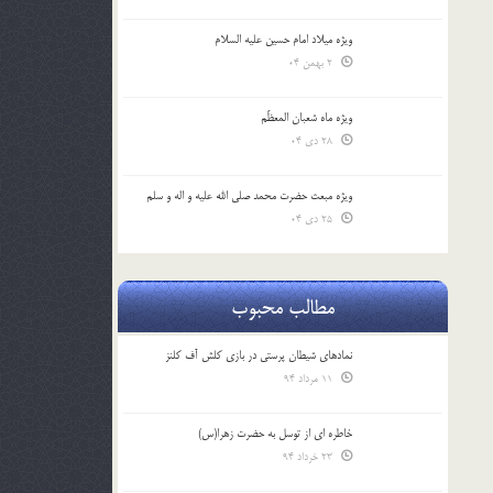
ویژه میلاد امام حسین علیه السلام
2 بهمن 04
ویژه ماه شعبان المعظّم
28 دی 04
ویژه مبعث حضرت محمد صلی الله علیه و اله و سلم
25 دی 04
مطالب محبوب
نمادهای شیطان پرستی در بازی کلش آف کلنز
11 مرداد 94
خاطره ای از توسل به حضرت زهرا(س)
23 خرداد 94