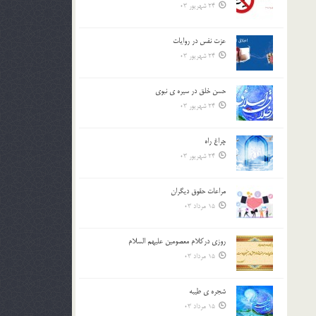
24 شهریور 03
عزت نفس در روايات
24 شهریور 03
حسن خلق در سيره ي نبوي
24 شهریور 03
چراغ راه
24 شهریور 03
مراعات حقوق ديگران
15 مرداد 03
روزي دركلام معصومين عليهم السلام
15 مرداد 03
شجره ي طيبه
15 مرداد 03