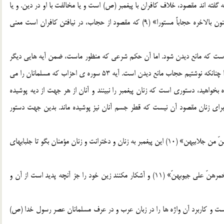
اين آيه «ومن بيننا و بينک حجابٌ فاعم أننا عاملون» (8) که گفته اند مقصود، خلاف کافران با پيغمبر (ص) است و يا مخالفت با او در دين. و يا
در اين آيه: «و إذا قرأت القرآن جعلنا بينک و بين الذين لا يؤمنون بالاخره حجاباً مستورا» (9) که مقصود از حجاب، در نيافتن کافران است معني
ي است که مانع ديدن شود. اما آن حکم شرعي که منظور ماست، ضمن آيه هايي ديگر
و با تعبيري جز کلمه ي حجاب آمده است، تعبير نهايت بليغ. زيرا چنانکه نوشتيم حجاب مانع ديدن است. آيه 53 سوره ي احزاب که مسلمانان را مي
 بخواهيد، دستوري است که زنان پيغمبر را نبينند و آنان از هر جهت از ديه پوشيده
براي زنان مقصود آن نيست که قطر جسم آنان نيز پوشيده ماند. بدين جهت دستور
«يا ايُها النبيُّ قل لأزواجک و بناتک و نساء المؤمنين يُدنين عليهنّ من جلابيهن» (10) اين پيغمبر به زنان و دخترانت و زنان مؤمنان بگو تا جلبابهاي
و نيز اين آيه: «ولا يُبدين زينتهُنّ إلا ما ظهر منها، و ليضربن بخمرهنّ علي جيوبهنّ» (11) و آشکار مکنند زين خود را جز آنچه پديد است از آن و
 است و کاربرد آن واژه ها را در زبان عرب و در عرف مسلمانان عصر رسول خدا (ص)