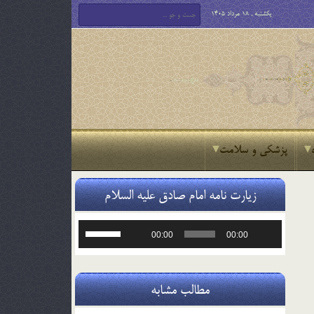
یکشنبه , 18 مرداد 1405
پزشکی و سلامت
زیارت نامه امام صادق علیه السلام
پخش‌کننده
برای
00:00
00:00
صوت
افزایش
یا
کاهش
صدا
مطالب مشابه
از
کلیدهای