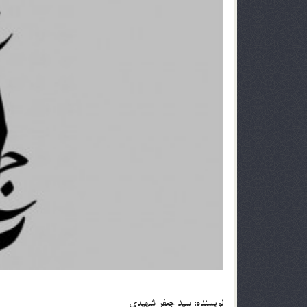
نويسنده: سيد جعفر شهيدي