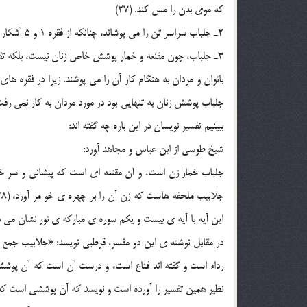
که موي بدن را مس کند. (27)
2ـ جلباب سراسر تن را مي پوشاند، چنانکه از فقره 1 و 5 آشکار است.
3ـ جلباب، چون مقنعه و خمار پوشش خاص زنان نيست، بلکه تقريب
جلباب پوشش زنان به تنهايي بود در مورد مردان به کار نمي رفت،
ببينيم تفسير نويسان در اين باره چه گفته اند:
شيخ طوسي از ابن عباس و مجاهد آورد:
جلباب خمار زن است، و آن مقنعه اي است که پيشاني و سر خود
اين آيه با آيه ي بيست و يکم سوره ي مبارکه ي نور نشان مي د
در مقابل نوشته ي اين دو مفسر، قرطبي نويسد: «جلابيب جمع جل
نظير همين تفسير را آورده است و نويسد که آن پوششي است که هم