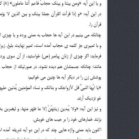
و يا 
قرآن را.
چنانکه مي بينيم در اين آيه ها حجاب به معني پرده و يا چيز
فرمايد: اگر چيزي از زنان پيامبر (ص) خواستيد، از آن سوي پرده
مانند؛ چنانکه جسمشان هم ديده نشود، در صورتيکه از حجاب 
پوشش زن را در ديگر آيه ها چنين مي خوانيم:
خو نزديک آرند.
بزنند خمارهاي خود را بر جيب هاي خويش.
اکنون بايد معني واژه هايي چند که در اين دو آيه شريفه آمده