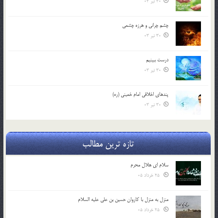
30 تیر 03
چشم ‏چرانى و هرزه‏ چشمى
30 تیر 03
درست ببينيم
30 تیر 03
پندهاي اخلاقي امام خميني (ره)
30 تیر 03
تازه ترین مطالب
سلام ای هلال محرم
25 خرداد 05
منزل به منزل با کاروان حسین بن علی علیه السلام
25 خرداد 05