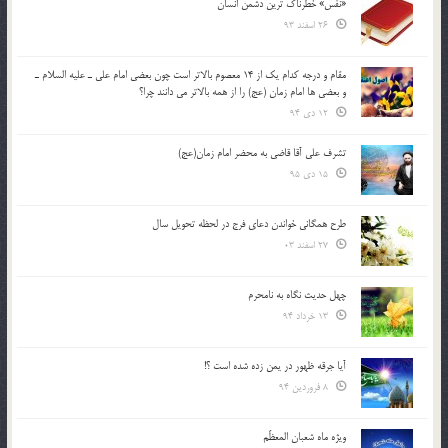
«نفس» خطرناک ترین دشمن انسان
26 اسفند 93
مقام و درجه كدام يك از 14 معصوم بالاتر است چون بعضي امام علي ـ عليه السلام ـ
و بعضي ها امام زمان (عج) را از همه بالاتر مي دانند چرا؟
12 دی 94
تشرف علي آقا قاضي به محضر امام زمان(عج)
15 دی 95
طرح همگانی خواندن دعای فرج در لحظه تحویل سال
27 اسفند 03
چهل حدیث نگاه به نامحرم
13 خرداد 94
آیا جرقه ظهور در یمن زده شده است ؟!
8 فروردین 94
ویژه ماه شعبان المعظّم