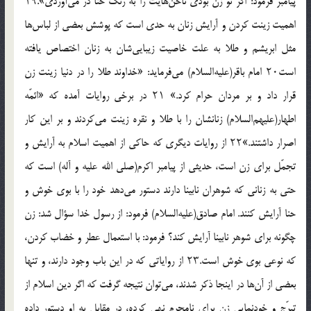
پیامبر فرمود: اگر تو زن بودی ناخن‌هایت را به رنگ حنا در می‌آوردی».۱۹
اهمیت زینت کردن و آرایش زنان به حدی است که پوشش بعضی از لباس‌ها
مثل ابریشم و طلا به علت خاصیت زیبایی‌شان به زنان اختصاص یافته
است۲۰ امام باقر(علیه‌السلام) می‌فرماید: «خداوند طلا را در دنیا زینت زن
قرار داد و بر مردان حرام کرد.» ۲۱ در برخی روایات آمده که «ائمّه
اطهار(علیهم‌السلام) زنانشان را با طلا و نقره زینت می‌کردند و بر این کار
اصرار داشتند.»۲۲ از روایات دیگری که حاکی از اهمیت اسلام به آرایش و
تجمّل برای زن است، حدیثی از پیامبر اکرم(صلی الله علیه و آله) است که
حتی به زنانی که شوهران نابینا دارند دستور می‌دهد خود را با بوی خوش و
حنا آرایش کنند. امام صادق(علیه‌السلام) فرمود: از رسول خدا سؤال شد: زن
چگونه برای شوهر نابینا آرایش کند؟ فرمود: با استعمال عطر و خضاب کردن،
که نوعی بوی خوش است.۲۳ از روایاتی که در این باب وجود دارند، و تنها
بعضی از آن‌ها در اینجا ذکر شدند، می‌توان نتیجه گرفت که اگر دین اسلام از
تبرّج و خودنمایی زن برای نامحرم نهی کرده، در مقابل به او دستور داده