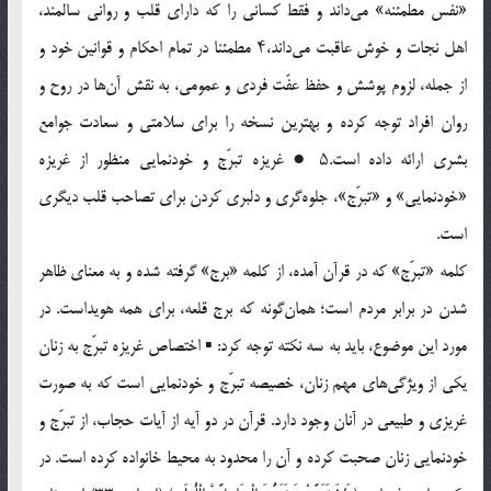
«نفس مطمئنه» می‌داند و فقط کسانی را که دارای قلب و روانی سالمند،
اهل نجات و خوش عاقبت می‌داند،۴ مطمئنا در تمام احکام و قوانین خود و
از جمله، لزوم پوشش و حفظ عفّت فردی و عمومی، به نقش آن‌ها در روح و
روان افراد توجه کرده و بهترین نسخه را برای سلامتی و سعادت جوامع
بشری ارائه داده است.۵ ● غریزه تبرّج و خودنمایی منظور از غریزه
«خودنمایی» و «تبرّج»، جلوه‌گری و دلبری کردن برای تصاحب قلب دیگری
است.
کلمه «تبرّج» که در قرآن آمده، از کلمه «برج» گرفته شده و به معنای ظاهر
شدن در برابر مردم است؛ همان‌گونه که برج قلعه، برای همه هویداست. در
مورد این موضوع، باید به سه نکته توجه کرد: ▪ اختصاص غریزه تبرّج به زنان
یکی از ویژگی‌های مهم زنان، خصیصه تبرّج و خودنمایی است که به صورت
غریزی و طبیعی در آنان وجود دارد. قرآن در دو آیه از آیات حجاب، از تبرّج و
خودنمایی زنان صحبت کرده و آن را محدود به محیط خانواده کرده است. در