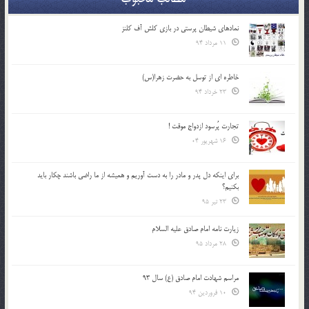
نمادهای شیطان پرستی در بازی کلش آف کلنز
11 مرداد 94
خاطره ای از توسل به حضرت زهرا(س)
23 خرداد 94
تجارت پُرسود ازدواج موقت !
16 شهریور 04
براي اينكه دل پدر و مادر را به دست آوريم و هميشه از ما راضي باشند چكار بايد
بكنيم؟
23 تیر 95
زیارت نامه امام صادق علیه السلام
28 مرداد 95
مراسم شهادت امام صادق (ع) سال 93
10 فروردین 94