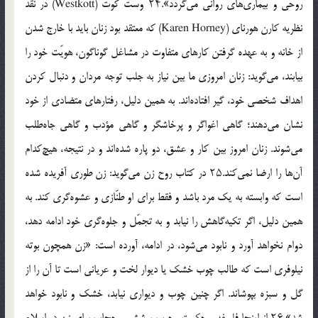
روحی و بیماری‌های روانی می‌گردد».۲۴ وست کوت (Westkott) در نقد
نظریه کارن هورنای (Karen Horney) که معتقد بود زنان باید با خارج شدن
از خانه و به عهده گرفتن کارهای متفاوت در مشاغل گوناگون، هویّت خود را
بیابند، می‌گوید: زنان امروزی ما بین نیاز به جلب توجه مردان و دنبال کردن
اهداف شخصی خود، گیر افتاده‌اند. به همین دلیل، رفتارهای متضادی از خود
نشان می‌دهند؛ گاهی اغواگر و پرخاشگر و گاهی مؤدب و گاهی جاه‌طلب
می‌شوند. زنان امروز بین کار و عشق، دو پاره شده‌اند و در نتیجه، هیچ‌کدام
آن‌ها را ارضا نمی‌کند.۲۵ در کتاب روح زن می‌گوید: زن طوری آفریده شده
است که وابسته به یک مرد باشد و فقط برای او طنّازی و عشوه‌گری کند. به
همین دلیل، اگر تکیه‌گاهش را نیابد و به تجمّل و جلوه‌گری خود ادامه دهد،
دوام نخواهد آورد و نابود می‌شود، در ادامه، آورده است: «زن همچون بوته
نیلوفری است که طالب چوب خشک یا دیوار لخت و عریانی است تا آن را از
گل و سبزه بپوشاند. اگر چنین چوب و دیواری نیابد، خشک و نابود خواهد
شد».۲۶ از اینجا فلسفه و حکمت وجوب پوشش و حجاب برای زن در اسلام