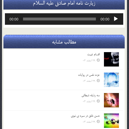
زیارت نامه امام صادق علیه السلام
پخش‌کننده
00:00
00:00
صوت
مطالب مشابه
اقسام غيبت
29 اسفند 03
عزت نفس در روايات
29 اسفند 03
سه رذیله شیطانی
29 اسفند 03
حسن خلق در سيره ي نبوي
29 اسفند 03