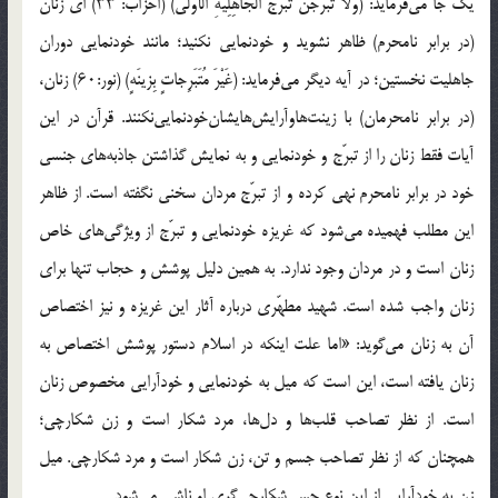
یک جا می‌فرماید: (وَلاَ تَبَرَّجْنَ تَبَرُّجَ الْجَاهِلِیَّهِٔ الْأُولَی) (احزاب: ۳۳) ای زنان
(در برابر نامحرم) ظاهر نشوید و خودنمایی نکنید؛ مانند خودنمایی دوران
جاهلیت نخستین؛ در آیه دیگر می‌فرماید: (غَیْرَ مُتَبَرِجاتٍ بِزینَهٍ) (نور:۶۰) زنان،
(در برابر نامحرمان) با زینت‌هاوآرایش‌هایشان‌خودنمایی‌نکنند. قرآن در این
آیات فقط زنان را از تبرّج و خودنمایی و به نمایش گذاشتن جاذبه‌های جنسی
خود در برابر نامحرم نهی کرده و از تبرّج مردان سخنی نگفته است. از ظاهر
این مطلب فهمیده می‌شود که غریزه خودنمایی و تبرّج از ویژگی‌های خاص
زنان است و در مردان وجود ندارد. به همین دلیل پوشش و حجاب تنها برای
زنان واجب شده است. شهید مطهّری درباره آثار این غریزه و نیز اختصاص
آن به زنان می‌گوید: «اما علت اینکه در اسلام دستور پوشش اختصاص به
زنان یافته است، این است که میل به خودنمایی و خودآرایی مخصوص زنان
است. از نظر تصاحب قلب‌ها و دل‌ها، مرد شکار است و زن شکارچی؛
همچنان که از نظر تصاحب جسم و تن، زن شکار است و مرد شکارچی. میل
زن به خودآرایی از این نوع حس شکارچی‌گری او ناشی می‌شود.