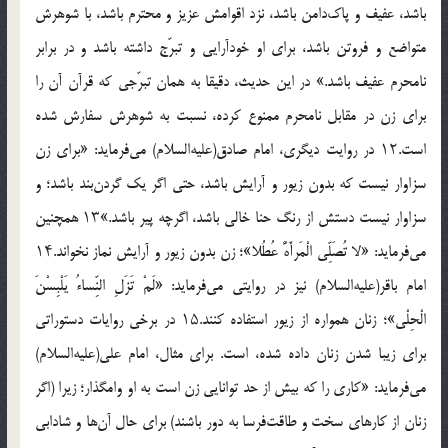
باشد، عفیف و پاک‌دامن باشد، نزد اقوامش عزیز و محترم باشد، با شوهرش
متواضع و فروتن باشد، برای او خودآرایی و تبرّج داشته باشد و در برابر
نامحرم عفیف باشد.» در این حدیث، دقیقا به همان تبرّجی که قرآن آن را
برای زن در مقابل نامحرم ممنوع کرده، نسبت به شوهرش سفارش شده
است.۱۲ در روایت دیگری، امام صادق(علیه‌السلام) می‌فرماید: «برای زن
سزاوار نیست که بدون زیور و آرایش باشد، حتی اگر یک گردن‌بند باشد؛ و
سزاوار نیست دستش از رنگ حنا خالی باشد، اگرچه پیر باشد.»۱۳ همچنین
می‌فرماید: «لا تُصَلِّی الْمَرأَهُٔ عُطُلا»؛ زن بدون زیور و آرایش نماز نخواند.۱۴
امام باقر(علیه‌السلام) نیز در روایتی می‌فرماید: «لَمْ تَزَلِ النِّساءُ یَلْبِسْنَ
الْحِلْی»؛ زنان همواره از زیور استفاده کنند.۱۵ در برخی روایات دستوراتی
برای زیبا شدن زنان داده شده، است. برای مثال، امام علی(علیه‌السلام)
می‌فرماید: «کاری را که بیش از حد توانایی زن است به او وامگذار؛ زیرا (اگر
زنان از کارهای سخت و طاقت‌فرسا به دور باشند) برای حال آن‌ها و شادابی