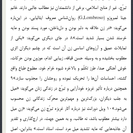
تبرّج، غیر از منابع اسلامی، برخی از دانشمندان نیز مطالب جالبی دارند. خانم
جینا لمبروزو (G,Lombroso) روان‌شناس معروف ایتالیایی، در این‌باره
می‌گوید: «در زن علاقه به دلبر بودن و دل‌باختن، مورد پسند بودن و مایه
خرسند شدن بسیار شدید است.»۸ در جای دیگری می‌گوید: «یکی از
تمایلات عمیق و آرزوهای اساسی زن آن است که در چشم دیگران اثری
مطلوب بخشیده و به وسیله حسن قیافه، زیبایی اندام، موزون بودن حرکات،
خوش آهنگی صدا، طرز تکلّم و بالاخره شیوه خرام خود، مطبوع طباع واقع
گشته، احساسات آن‌ها را تحریک نموده و روحشان را مجذوب سازد.»۹
همچنین درباره تأثیر غریزه خودآرایی و تبرّج در زندگی زنان می‌گوید: «میل
به جلب دیگران، بزرگ‌ترین و مهم‌ترین محرّک زندگانی زن محسوب
می‌شود.»۱۰ ویل دورانت نیز درباره آثار غریزه تبرّج زن می‌گوید: «زن میل
دارد بیشتر مطلوب باشد، نه طالب، و به همین جهت، در ارج‌گذاری و تقدیر
آن جاذبه‌هایی که مایه تشدید میل مرد است، استاد است.» بنابراین، اصل