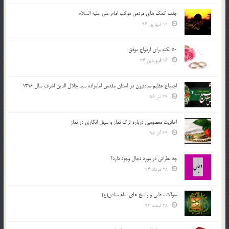
جذب کمک های مردمی موکب امام علی علیه السلام
11 شهریور 96
50 نکته برای ازدواج موفق
16 فروردین 94
اجتماع عظیم صادقیون در آستان مقدس امامزاده سید جلال الدین اشرف سال 1396
29 تیر 96
احادیث معصومین درباره ترک نماز و سهل انگاری در نماز
29 آذر 95
چه نظراتی در مورد دجال وجود دارد؟
28 مرداد 94
سوالات طبی و پاسخ های امام صادق(ع)
28 اسفند 93