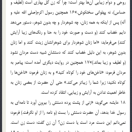
روحی و دوام زیبایی آن‌ها بهتر است؛ چرا که زن گل بهاری است (لطیف و
حساس)، نه پهلوانی سختکوش.»۱۶ همچنین رسول اکرم(صلی الله علیه و
آله) پس از اینکه به همه زنان، چه شوهردار و چه بدون شوهر، دستور می‌دهد
دایم خضاب کنند (و دست و صورت خود را به حنا و رنگ‌های زیبا آرایش
کنند) می‌فرماید: «اما زنان شوهردار برای شوهرانشان زینت کنند و اما زنان
بدون شوهر، به این دلیل خضاب کنند که دستشان شبیه دست مردان نشود
(و لطیف و زیبا بماند.)»۱۷ همچنین در روایت دیگری آمده است: پیامبر به
مردان فرمود: «ناخن‌های خود را کوتاه کنید» و به زنان فرمود: «ناخن‌ها را
کوتاه نکنید؛ زیرا شما را زیباتر می‌کند.» حتی آن حضرت از بعضی زنان به
خاطر اهمیت ندادن به آرایش و زیبایی، انتقاد کرده است.
۱۸ عایشه می‌گوید: «زنی از پشت پرده دستش را بیرون آورد تا نامه‌ای به
رسول خدا بدهد، آن حضرت دستش را بست (و نامه را از او نگرفت.) فرمود:
نمی‌دانم این دست مرد است یا دست زن؟ آن زن گفت: دست زن است.