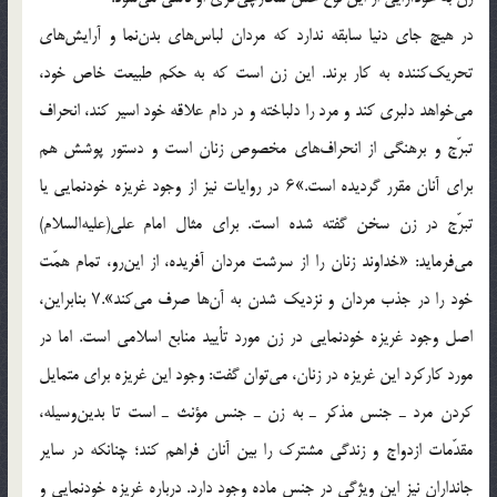
در هیچ جای دنیا سابقه ندارد که مردان لباس‌های بدن‌نما و آرایش‌های
تحریک‌کننده به کار برند. این زن است که به حکم طبیعت خاص خود،
می‌خواهد دلبری کند و مرد را دلباخته و در دام علاقه خود اسیر کند، انحراف
تبرّج و برهنگی از انحراف‌های مخصوص زنان است و دستور پوشش هم
برای آنان مقرر گردیده است.»۶ در روایات نیز از وجود غریزه خودنمایی یا
تبرّج در زن سخن گفته شده است. برای مثال امام علی(علیه‌السلام)
می‌فرماید: «خداوند زنان را از سرشت مردان آفریده، از این‌رو، تمام همّت
خود را در جذب مردان و نزدیک شدن به آن‌ها صرف می‌کند».۷ بنابراین،
اصل وجود غریزه خودنمایی در زن مورد تأیید منابع اسلامی است. اما در
مورد کارکرد این غریزه در زنان، می‌توان گفت: وجود این غریزه برای متمایل
کردن مرد ـ جنس مذکر ـ به زن ـ جنس مؤنث ـ است تا بدین‌وسیله،
مقدّمات ازدواج و زندگی مشترک را بین آنان فراهم کند؛ چنانکه در سایر
جانداران نیز این ویژگی در جنس ماده وجود دارد. درباره غریزه خودنمایی و