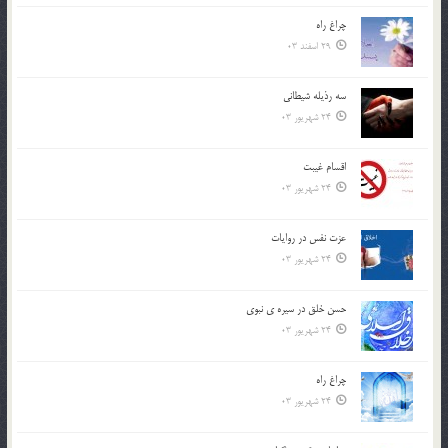
چراغ راه
29 اسفند 03
سه رذیله شیطانی
24 شهریور 03
اقسام غيبت
24 شهریور 03
عزت نفس در روايات
24 شهریور 03
حسن خلق در سيره ي نبوي
24 شهریور 03
چراغ راه
24 شهریور 03