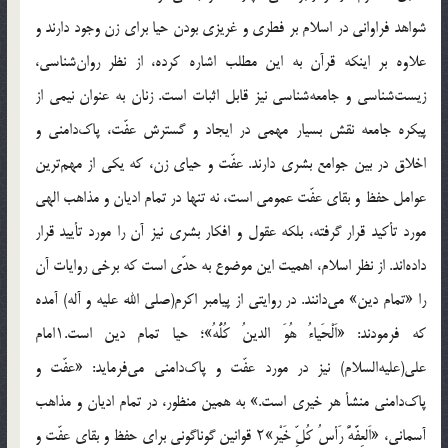
شواهد فراوانی در اسلام بر فطری و غریزی بودن حیا برای زن وجود دارند و
علاوه بر اینکه قرآن به این مطلب اشاره کرده، از نظر روان‌شناسی،
زیست‌شناسی و جامعه‌شناسی نیز قابل اثبات است. زنان به عنوان نیمی از
پیکره جامعه نقش بسیار مهمی در ایجاد و گسترش عفّت، پاک‌دامنی و
اخلاق در بین جوامع بشری دارند. عفّت و حیای زن، که یکی از مهم‌ترین
عوامل حفظ و بقای عفّت عمومی است، نه تنها در تمام ادیان و مذاهب الهی
مورد تأکید قرار گرفته، بلکه عقول و افکار بشری نیز آن را مورد تأیید قرار
داده‌اند. از نظر اسلام، اهمیت این موضوع به حدّی است که برخی روایات آن
را «تمام دین» می‌دانند. در روایتی از پیامبر اکرم(صلی الله علیه و آله) آمده
که فرمودند: «اَلْحَیاءُ هُوَ الدینُ کُلُّهُ»؛ حیا تمام دین است.۱امام
علی(علیه‌السلام) نیز در مورد عفّت و پاک‌دامنی می‌فرماید: «عفّت و
پاک‌دامنی منشأ هر خیری است.» به همین منظور، در تمام ادیان و مذاهب
آسمانی، «اَلعِفَّهُٔ رَأسُ کُلِّ خَیْر»۲ قوانین گوناگونی برای حفظ و بقای عفّت و