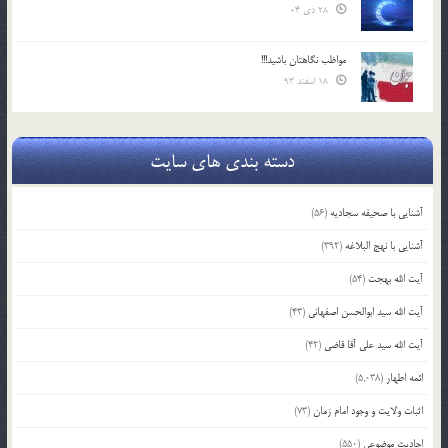
28 دی 04
مواظب نگاهتان باشید!!!
18 اسفند 93
دسته بندی های سایت
آشنایی با صحیفه سجادیه
(56)
آشنایی با نهج البلاغه
(392)
آیت الله بهجت
(54)
آیت الله سید ابوالحسن اصفهانی
(43)
آیت الله سید علی آقا قاضی
(42)
ائمه اطهار
(5,038)
اثبات ولایت و وجود امام زمان
(73)
احادیث موضوعی
(550)