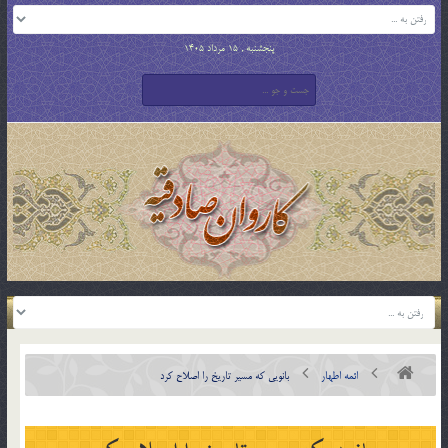
پنجشنبه , 15 مرداد 1405
ائمه اطهار
بانويي که مسير تاريخ را اصلاح کرد