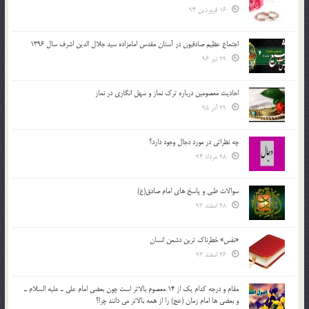
16 فروردین 94
اجتماع عظیم صادقیون در آستان مقدس امامزاده سید جلال الدین اشرف سال 1396
29 تیر 96
احادیث معصومین درباره ترک نماز و سهل انگاری در نماز
29 آذر 95
چه نظراتی در مورد دجال وجود دارد؟
28 مرداد 94
سوالات طبی و پاسخ های امام صادق(ع)
28 اسفند 93
«نفس» خطرناک ترین دشمن انسان
26 اسفند 93
مقام و درجه كدام يك از 14 معصوم بالاتر است چون بعضي امام علي ـ عليه السلام ـ
و بعضي ها امام زمان (عج) را از همه بالاتر مي دانند چرا؟