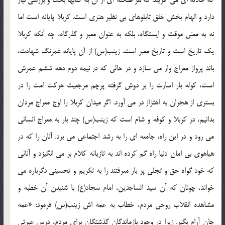
دارد و الهام بخش خلق تابلوهاي بي نظير هنري است. کربلا پايانه است اما
نه به معني موقت و ايستگاه، بلکه به عنوان معبر و گذرگاه، چه آنکه کربلا
يک تاريخ است و تاريخ معبر است. زينب(س) از آن پايانه غمرنگ شهادت،
باند پرواز معراج وار مي سازد و در حالي که در نيمه دوم دهه ششم عمرش
است، کوله بار اسارت را بر دوش گرفته پرچم مرجعيت حرکت امت را در
بستري از هجران به اهتزاز در مي آورد. اگر ميدان کربلا را اوج معراج مردان
بدانيم، در کربلا و کوفه و شام است که زينب(س) چند بار به معراج انساني
مي رود و در اين راه، جامعه اي را به رشد اجتماعي مي برد. آنان را که در
هياهوي بي امان دنيا راه گم کرده اند به تازيانه کلام بر مي انگيزد و آناني
که خود گواه حق و تجلي پر بار معرفتند را به تکريم و تحسيني دگرباره مي
خواند، چونان که آن سيد الساجدين، امام سجاد(ع) با شنيدن آن خطبه و
مشاهده انقلاب روحي مردم، خطاب به عمه اش زينب(س) فرمود: «عمه
جان آرام بگير. زيرا در وجود بازماندگان گذشتگان براي مردم، درس عبرتي