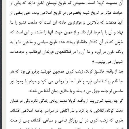
آن مصيبت کربلا است، مصيبتي که تاريخ نويسان اتفاق دارند که يکي از
حوادث مؤثر در تاريخ شيعه بخصوص در تاريخ اسلامي بوده، حتي بعضي از
آنها معتقدند که بالاترين و مؤثرترين حادثه اي است که مذهب تشيع را بنا
نهاد و آن را پا برجا قرار داد. و از همين جهت آنها را عقيده بر اين است که
خوني که در آن کشتار جانگداز ريخته شده تاريخ سياسي و مذهبي ما را به
رنگ خون در آورد و ما آن را در قتلگاههاي فرزندان ابوطالب و مجاهدات
شيعيان مي بينيم….»
بعد از واقعه جانسوز کربلا، زينب کبري همچون خورشيد پرفروغي بود که هر
جا قدم نهاد فضاي تيره و تار آنجا را روشن مي کرد و مردم با وجود نور
مقدس او جامه جهل مي دريدند و با حقايق زمان آشنا مي شدند.
گر چه زينب کبري بعد از واقعه کربلا مدت زيادي زندگي نکرد ولي در همان
مدت کوتاه، انقلابي به پا کرد و بذر آگاهي در سراسر جامعه اسلامي افشاند.
بذري که زينب کبري در آن روزگار تباهي و سياهي افشاند، پس از مدت