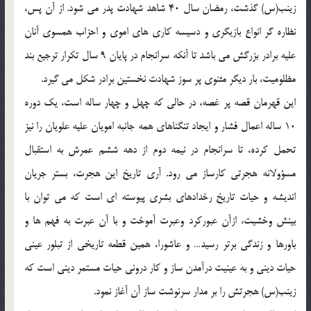
زينب(س) گذشت، رمضان سال 40 شاهد شهادت پدر مي شود. از آن پس،
نظاره گر انواع بازيگري و دسيسه کاري هاي اموي و احزاب همسوي آنان
عليه برادر بزرگش مي باشد تا آنکه سرانجام در پايان 9 سال تکرار ترجيع بند
مظلوميت، بار ديگر مثنوي پر سوز شهادت نخستين برادر شکل مي گيرد.
اين قهرمان قصه پر غصه، در حالي که چهل و چهار ساله است، يک دوره
10 ساله اعمال فشار و ايجاد تنگناهاي همه جانبه امويان عليه علويان را نيز
تحمل کرده، تا سرانجام در نيمه دوم از دهه ششم عمرش به استقبال
مسؤولانه هجرتي کارساز مي رود. آري تاريخ اين هجرت، بستر جريان
انديشه و حيات تاريخ رخدادهاي بشري پيوسته اي است که مي توان با
بينش وخشيت، ازآن عبورکرد وعبرت آموخت و با آن عبرت به فهم ها و
باورها و زندگي برتر رسيد… و عاشورا، همين قطعه تاريخي از تبلور عيني
حيات ديني و به عينيت درآمدن ساز و کار دروني حيات مستمر ديني است که
زينب(س) هجرتش را بر مدار سرنوشت ساز آن آغاز نمود.