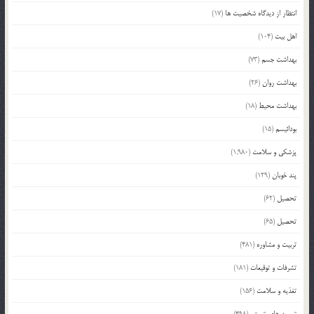
انتظار از دیدگاه شخصیت ها
(17)
اهل بیت
(104)
بهداشت جسم
(73)
بهداشت روان
(26)
بهداشت محیط
(18)
بودائیسم
(15)
پزشکی و سلامت
(1,980)
پند خوبان
(129)
تحصیل
(62)
تحصیل
(65)
تربیت و مشاوره
(481)
تشرفات و توقیعات
(181)
تغذیه و سلامت
(156)