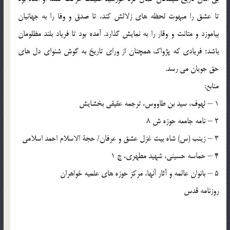
تا عشق را مبهوت لحظه هاي زلالش کند، تا صدق و وفا را به جهانيان
بياموزد و متانت و وقار را به نمايش گذارد. آمده بود تا فرياد بلند مظلومان
باشد؛ فريادي که پژواک همچنان از وراي تاريخ به گوش شنواي دل هاي
حق جويان مي رسد.
منابع:
1 – لهوف، سيد بن طاووس، ترجمه عقيقي بخشايش
2 – نامه جامعه حوزه ش 8
3 – زينب (س) شاه بيت غزل عشق و عرفان/ حجة الاسلام احمد اسلامي
4 – حماسه حسيني، شهيد مطهري، ج 1
5 – بانوان عالمه و آثار آنها، مرکز حوزه هاي علميه خواهران
روزنامه قدس