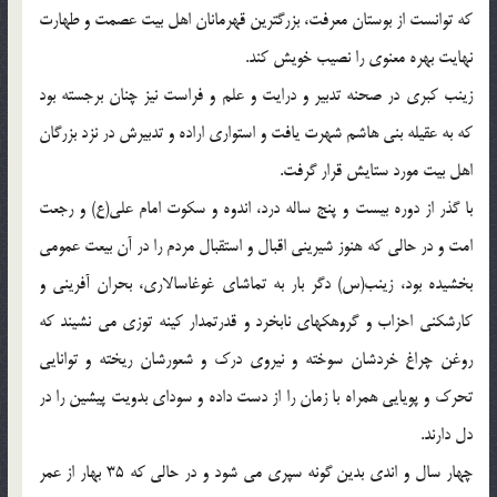
که توانست از بوستان معرفت، بزرگترين قهرمانان اهل بيت عصمت و طهارت
نهايت بهره معنوي را نصيب خويش کند.
زينب کبري در صحنه تدبير و درايت و علم و فراست نيز چنان برجسته بود
که به عقيله بني هاشم شهرت يافت و استواري اراده و تدبيرش در نزد بزرگان
اهل بيت مورد ستايش قرار گرفت.
با گذر از دوره بيست و پنج ساله درد، اندوه و سکوت امام علي(ع) و رجعت
امت و در حالي که هنوز شيريني اقبال و استقبال مردم را در آن بيعت عمومي
بخشيده بود، زينب(س) دگر بار به تماشاي غوغاسالاري، بحران آفريني و
کارشکني احزاب و گروهکهاي نابخرد و قدرتمدار کينه توزي مي نشيند که
روغن چراغ خردشان سوخته و نيروي درک و شعورشان ريخته و توانايي
تحرک و پويايي همراه با زمان را از دست داده و سوداي بدويت پيشين را در
دل دارند.
چهار سال و اندي بدين گونه سپري مي شود و در حالي که 35 بهار از عمر