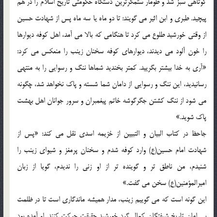
کوتاهي سبز شد و طومار ستمگرترين دستگاه حکومتي تاريخ اسلام را در هم
پيچيد. طبري و ابن اثير مي گويند: تا دو ماه يا سه ماه پس از شهادت حسين
از وقتي خورشيد طلوع مي کرد تا هنگامي که بالا مي آمد، اهل کوفه ديوارها
را خون آلود مي ديدند، ديوارهاي کوفه سخنان زينب را منعکس مي کرد:
«آري به خدا بيشتر بگرييد. کمتر بخنديد شماها ننگ و رسوايي را به منتهي
رسانيديد، اين ننگ و رسوايي از دامان شما شسته و پاک نخواهد شد، چگونه
مي شود از ننگ کشتن جگرگوشه خاتم پيغمبران و سرور جوانان اهل بهشت
پاک شويد.»
جاحظ در کتاب البيان و التبيين از خزيمه اسدي نقل مي کند: «پس از
شهادت امام حسين(ع) وارد کوفه شدم و سخنان پرمغز و شيواي زينب را
شنيدم، من ناطق تر و گوينده تر از او زني را نديدم، گويا از زبان
اميرالمؤمنين(ع) سخن مي گفت.»
اين گونه است که مي گوييم زينب، مدار هميشه ماندگاري است تا در ظلمت
بي امان تاريخ شيفتگان کمال گرد خورشيد حقيقت حرکت کنند. او آمده بود