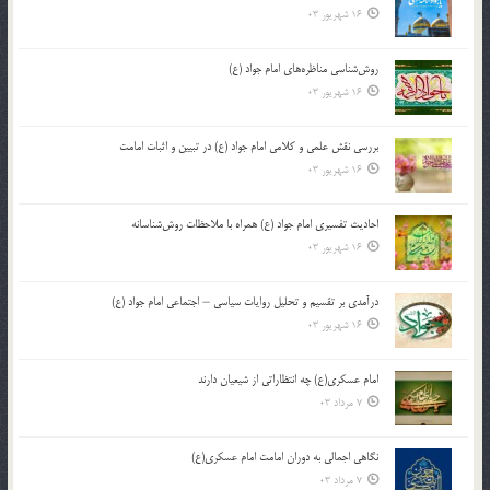
16 شهریور 03
روش‌شناسی مناظره‌های امام جواد (ع)
16 شهریور 03
بررسی نقش علمی و کلامی امام جواد (ع) در تبیین و اثبات امامت
16 شهریور 03
احادیث تفسیری امام جواد (ع) همراه با ملاحظات روش‌شناسانه
16 شهریور 03
درآمدی بر تقسیم و تحلیل روایات سیاسی – اجتماعی امام جواد (ع)
16 شهریور 03
امام عسکری(ع) چه انتظاراتی از شیعیان دارند
7 مرداد 03
نگاهی اجمالی به دوران امامت امام عسکری(ع)
7 مرداد 03