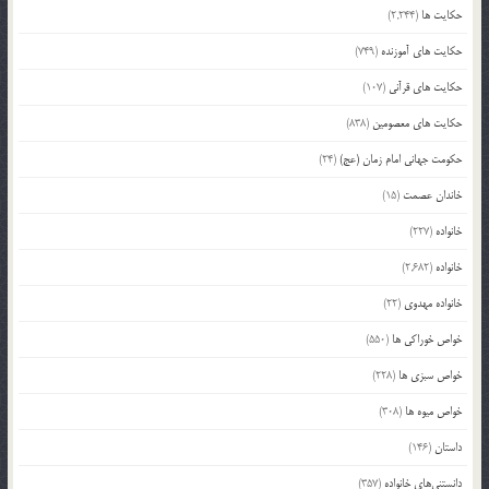
حکایت ها
(2,244)
حکایت های آموزنده
(749)
حکایت های قرآنی
(107)
حکایت های معصومین
(838)
حکومت جهانی امام زمان (عج)
(24)
خاندان عصمت
(15)
خانواده
(227)
خانواده
(2,682)
خانواده مهدوی
(22)
خواص خوراکی ها
(550)
خواص سبزی ها
(228)
خواص میوه ها
(308)
داستان
(146)
دانستنی‌های خانواده
(357)