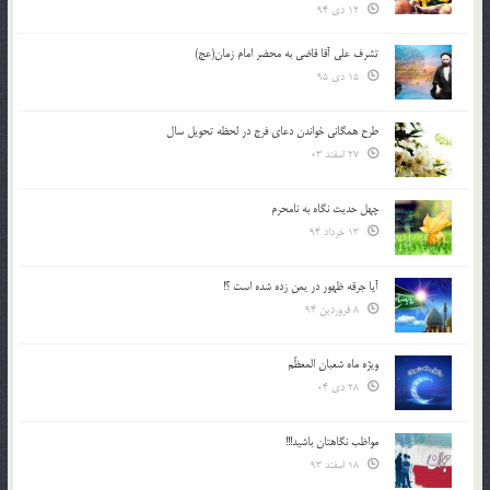
12 دی 94
تشرف علي آقا قاضي به محضر امام زمان(عج)
15 دی 95
طرح همگانی خواندن دعای فرج در لحظه تحویل سال
27 اسفند 03
چهل حدیث نگاه به نامحرم
13 خرداد 94
آیا جرقه ظهور در یمن زده شده است ؟!
8 فروردین 94
ویژه ماه شعبان المعظّم
28 دی 04
مواظب نگاهتان باشید!!!
18 اسفند 93