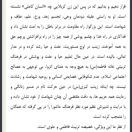
قرار دهيم و بدانيم که در پس اين زن کربلايي چه «انسان کاملي» نشسته
است. او به راستي عقيله دودمان وحي، تجسم زهد، ورع، علم، عفاف و
شهامت است. اين بزرگوار راه مقاومت در برابر باطل را به امت نشان داد و
فداکاري در راه خدا و چشم پوشي از همه چيز را در راه برافراشتن پرچم حق
به همه آموخت. زينب در اوج مستوريت، عفت و حيا رشد کرده و در مدار
تعالي، باليده است. در عين حال تعليم حيا و عفت و پوشش در فرهنگ
تربيتي خانه فاطمه(س) به هيچ وجه به معناي انزوا، بي توجهي به مصالح
اجتماعي اسلام، عدم شکوفايي خصايص انساني و روحيه شهامت و رشادت
نيست. چه اينکه زينب کبري(س) در عين حرکت تام در مسير زنانگي و
رعايت همه حريم ها، به دقت مقتضي آن چنان شهامت از خود نشان داده و
با درايت و تدبيرش نظم مورد نظر فرهنگ عاشورا را در پي گرفته که همگان
را متعجب کرده است.
از نظر ما اين ويژگي، خصيصه تربيت فاطمي و علوي است.