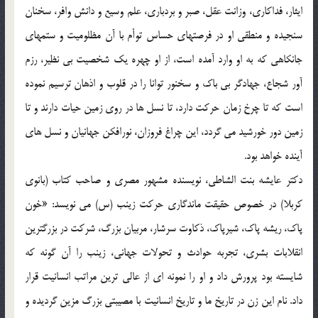
ايثار، فداکاري، وزانت عقل، صبر و بردباري، علم وسيع و دانش وافر، سخنان
سنجيده و منطقي او در فرصتهاي حساس توأم با آن مظلوميت و ستمهاي
جانکاهي که به او وارد آمده است، از او چهره يک شخصيت بي نظير، رزم
آور شجاع، جهادگر بي باک و سخنور توانا را در قلوب و اذهان ترسيم نموده
است که تا چرخ زمان حرکت دارد، تا نسل ها در روي زمين حيات دارند و تا
زمين دور خورشيد مي گردد، اين چراغ فروزان، نورافکن جهانيان و نسل هاي
آينده خواهد بود.
دکتر عايشه بنت الشاطي، نويسنده مشهور مصري و صاحب کتاب (بانوي
کربلا) در خصوص حقيقت ماندگاري حرکت زينب (س) مي نويسد: «خون
پاک، ريشه پاک، شيرپاک، ذکاوت سرشار، مربيان بزرگ، شرکت در بزرگترين
انقلابات بشري، تجربه حوادث و تحولات جهاني، زينب را آن گونه که
شايسته بود پرورش داد و او را نمونه اي از عالي ترين مراتب انسانيت قرار
داد. نام اين زن در تاريخ ما و تاريخ انسانيت با مصيبتي بزرگ مزين گرديده و