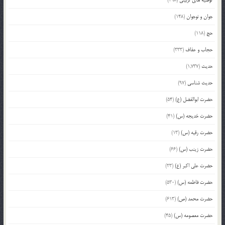
توصیه های تربیتی
(498)
جوان و نوجوان
(148)
حج
(118)
حجاب و عفاف
(333)
حدیث
(1,737)
حدیث شناسی
(97)
حضرت ابوالفضل (ع)
(54)
حضرت خدیجه (س)
(41)
حضرت رقیه (س)
(13)
حضرت زینب (س)
(66)
حضرت علی اکبر (ع)
(23)
حضرت فاطمه (س)
(530)
حضرت محمد (ص)
(613)
حضرت معصومه (س)
(45)