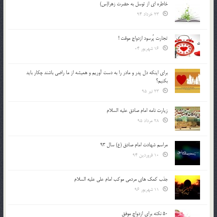
خاطره ای از توسل به حضرت زهرا(س)
23 خرداد 94
تجارت پُرسود ازدواج موقت !
16 شهریور 04
براي اينكه دل پدر و مادر را به دست آوريم و هميشه از ما راضي باشند چكار بايد
بكنيم؟
23 تیر 95
زیارت نامه امام صادق علیه السلام
28 مرداد 95
مراسم شهادت امام صادق (ع) سال 93
10 فروردین 94
جذب کمک های مردمی موکب امام علی علیه السلام
11 شهریور 96
50 نکته برای ازدواج موفق