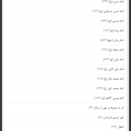
امام حسن (ع)
(233)
امام حسن عسکری (ع)
(172)
امام حسین (ع)
(847)
امام رضا (ع)
(182)
امام زمان (عج)
(583)
امام سجاد (ع)
(227)
امام علی (ع)
(894)
امام علی النقی (ع)
(165)
امام محمد باقر (ع)
(165)
امام محمد تقی (ع)
(146)
امام موسی کاظم (ع)
(152)
امر به معروف و نهی از منکر
(63)
امور تربیتی فرزندان
(51)
انتظار
(164)