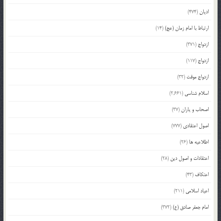
ادیان
(474)
ارتباط با امام زمان (عج)
(14)
ازدواج
(371)
ازدواج
(117)
ازدواج موقت
(32)
اسلام شناسی
(2,661)
اصحاب و یاران
(37)
اصول اعتقادی
(777)
اطلاعیه ها
(26)
اعتقادات و اصول دین
(28)
اعتکاف
(43)
اعیاد اسلامی
(211)
امام جعفر صادق (ع)
(372)