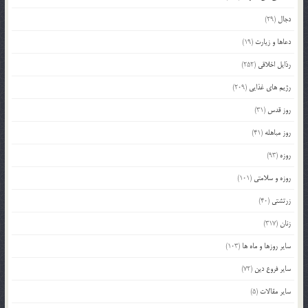
دجال
(29)
دعاها و زیارت
(19)
رذایل اخلاقی
(252)
رژیم های غذایی
(209)
روز قدس
(31)
روز مباهله
(41)
روزه
(93)
روزه و سلامتی
(101)
زرتشتی
(40)
زنان
(317)
سایر روزها و ماه ها
(103)
سایر فروع دین
(72)
سایر مقالات
(5)