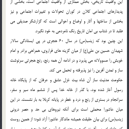
اين واقعيت تاريخي، بخش ممتازي از واقعيت اجتماعي است، بخشي از
پديدارهاي اجتماعي کلان در کوران تحولات و تغييرات اجتماعي و نيز
بخشي از ساختها و آثار و اوضاع و احوالي است که گزارشگر صديقي مي
طلبد تا در شتاب بي امان تاريخ رنگ نامردمي به خود نگيرد.
اين چنين بود که زينب(س) در سال 60 هجري در پي ايستادگي سالار
شهيدان حسين بن علي(ع) از ميان گزينه هاي فراروي، همراهي برادر و امام
خويش را مسوولانه مي پذيرد و در ادامه آن همه رنج، رنج هجرتي سرنوشت
ساز و تمدن آفرين را نيز پذيرفته و تحمل مي کند.
حکومت مدنيت ساز آن شاه بيت غزل عشق و عرفان که از پايگاه خانه
رسول آغاز شده بود، با گذر از خانه خدا پس از ششم ماه سير و سفر،
سرانجام در بستري از رنج و درد و خطر در پايانه کربلا به بار نشست. در اين
ميان عاشورا محملي است براي آنکه نيروهاي بي حد و حصر دروني
زينب(س) براي بيان حقيقت هميشه ماندگار عاشورا آزاد شود؛ از همين روست
که حادثه اي مي آفريند که هر صحنه اي از آن به کتابها بحث و بررسي نياز