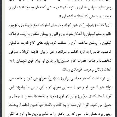
وجود دارد. سپاس خداي را، تو دانشمندي هستي که معلم به خود نديده اي و
خردمندي هستي که استاد نداشته اي.»
آري! خطبه زينب(س) در شهر کوفه و در حال اسارت، عمق فريبکاري، تزوير،
ظلم و ستم امويان را آشکار نمود، بي وفايي و پيمان شکني و آينده دردناک
کوفيان را روشن ساخت، آنان را منقلب کرد، پايه هاي کاخ قدرت حاکمان
غاصب، ظالم را به لرزه افکند و سرانجام غير از بيان فاجعه کربلا و معرفي
شخصيت و هدف حضرت امام حسين(ع) و ياران او، پيام خون شهيدان را به
غفلت زدگان و فريب خوردگان رساند.
اين گونه است که هر مجلسي براي زينب(س)، معراج مي شود و جامعه مي
تواند هم از خود او و هم از سخنان معراج گونه اش درس ها بياموزد. اين
گونه است که زينب(س) چنين در اوج زخمها و زخمه ها سخن از جمال و
جميل مي گويد. اگر از آن همه تاريخ گفته و ناگفته تنها همين قطعه از بهشت
زينبي بود، همان ما را بس که اين بخش را به حکم برترين ها و اوج ها الگو