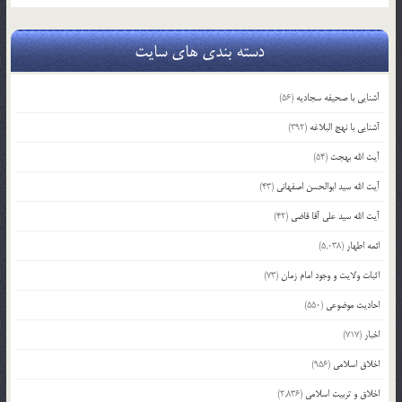
دسته بندی های سایت
آشنایی با صحیفه سجادیه
(56)
آشنایی با نهج البلاغه
(392)
آیت الله بهجت
(54)
آیت الله سید ابوالحسن اصفهانی
(43)
آیت الله سید علی آقا قاضی
(42)
ائمه اطهار
(5,038)
اثبات ولایت و وجود امام زمان
(73)
احادیث موضوعی
(550)
اخبار
(717)
اخلاق اسلامی
(956)
اخلاق و تربیت اسلامی
(2,836)