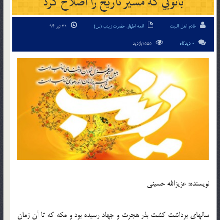
بانويي که مسير تاريخ را اصلاح کرد
خادم اهل البیت
ائمه اطهار
,
حضرت زینب (س)
31 تیر 94
0 دیدگاه
1555بازدید
نويسنده: عزيزالله حسيني
سالهاي برداشت کشت بذر هجرت و جهاد رسيده بود و مکه که تا آن زمان