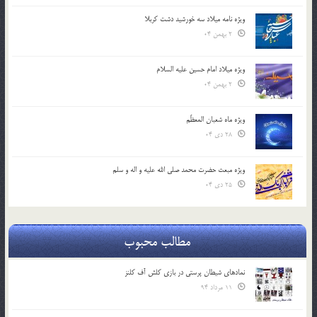
ویژه نامه میلاد سه خورشید دشت کربلا
2 بهمن 04
ویژه میلاد امام حسین علیه السلام
2 بهمن 04
ویژه ماه شعبان المعظّم
28 دی 04
ویژه مبعث حضرت محمد صلی الله علیه و اله و سلم
25 دی 04
مطالب محبوب
نمادهای شیطان پرستی در بازی کلش آف کلنز
11 مرداد 94