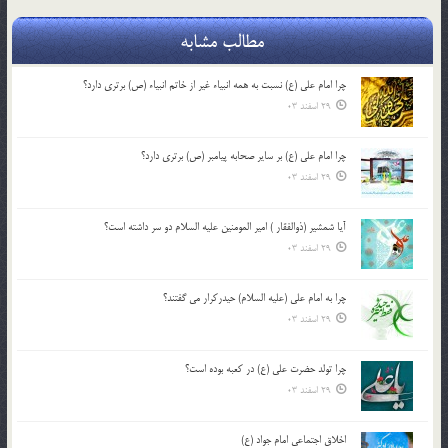
مطالب مشابه
چرا امام علی (ع) نسبت به همه انبیاء غیر از خاتم انبیاء (ص) برتری دارد؟
29 اسفند 03
چرا امام علی (ع) بر سایر صحابه پیامبر (ص) برتری دارد؟
29 اسفند 03
آیا شمشیر (ذوالفقار ) امیر المومنین علیه السلام دو سر داشته است؟
29 اسفند 03
چرا به امام علی (علیه السلام) حیدرکرار می گفتند؟
29 اسفند 03
چرا تولد حضرت علی (ع) در کعبه بوده است؟
29 اسفند 03
اخلاق اجتماعی امام جواد (ع)