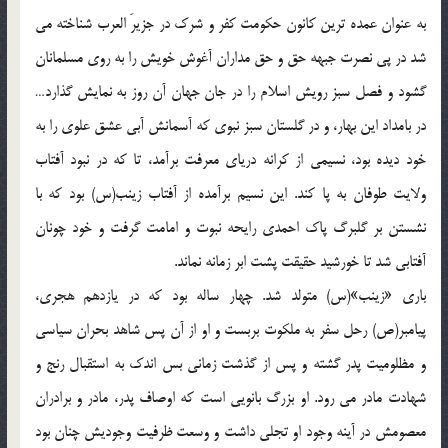
به عنوان عمده ترين کانون حکومت کفر و شرک در جزيرَ العرب شناخته مي
شد در پي نصرت جبهه حق و حق مداران آغوش خويش را به روي مسلمانان
گشود و فصل سبز رويش اسلام را در جان جهان آن روز به نمايش گذارد…
در بامداد اين بهار، و در گلستان سبز نبوي که آسمانش آبي عشق علوي را به
خود ديده بود، نسيمي از کرانه درياي معرفت برآمد، تا که در نبود آفتاب
ولايت طوفان به پا کند. اين نسيم برآمده از آفتاب زينب(س) بود که با
نشستن بر گلبرگ پاک احمدي رايحه نبوت و امامت گرفت و خود چونان
آفتابي شد تا خورشيد حقيقت پشت ابر زمانه نماند.
باري «زينب»(س) متولد شد. چهار ساله بود که در يازدهم هجري،
پيامبر(ص) رحل سفر به ملکوت بربست و او از آن پس شاهد بحران سياسي
و مظلوميت پدر گشته و پس از گذشت زماني بس اندک به استقبال رنج و
شهادت مادر مي رود. او بزرگ بانويي است که اوصاف پدر، مادر و برادران
معصومش در آينه وجود او تجلي داشت و وسعت ظرفيت وجوديش چنان بود