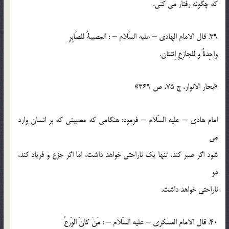
كه چگونه رفتار مي كني.
39. قال الامام الهادي – عليه السّلام – : المصيبةُ للصّابِرِ
واحِدةٌ و للجازِعِ اِثنتان.
«بحار الانوار، ج 75، ص 369»
امام هادي – عليه السّلام – فرمود: هنگامي که مصيبتي كه بر انسان وارد
مي
شود اگر صبر كند، تنها يك ناراحتي خواهد داشت، اما اگر جزع و فرياد كند،
دو
ناراحتي خواهد داشت.
40. قال الامام العسكري – عليه السّلام – : مَنْ كانَ الوَرعُ