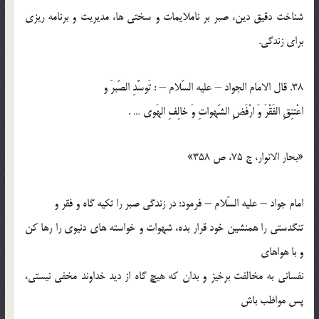
شناخت دقيق دين، صبر بر ناملايمات و سختي ها، مديريت و برنامه ريزي
براي زندگي.
38. قال الامام الجواد – عليه السّلام – : تَوسَّدِ الصّبرَ و
اعْتنِقِ الفَقْرَ وَ ارْفَضِ الشّهواتِ وَ خالِفِ الهَوي … .
«بحار الانوار، ج 75، ص 358»
امام جواد – عليه السّلام – فرمود: در زندگي صبر را تكيه گاه و فقر و
تنگدستي را همنشين خود قرار بده، شهوات و خواسته هاي دنيوي را رها كن
و با هواهاي
نفساني به مخالفت برخيز و بدان كه هيچ گاه از ديد خداوند مخفي نيستي،
پس مواظب باش