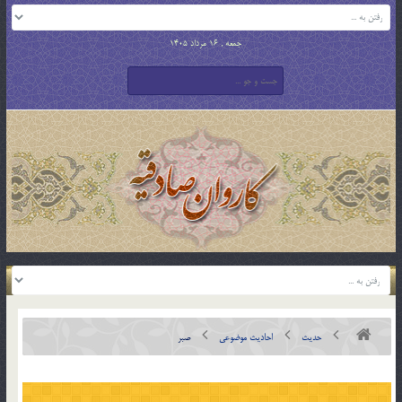
جمعه , 16 مرداد 1405
حدیث
احادیث موضوعی
صبر