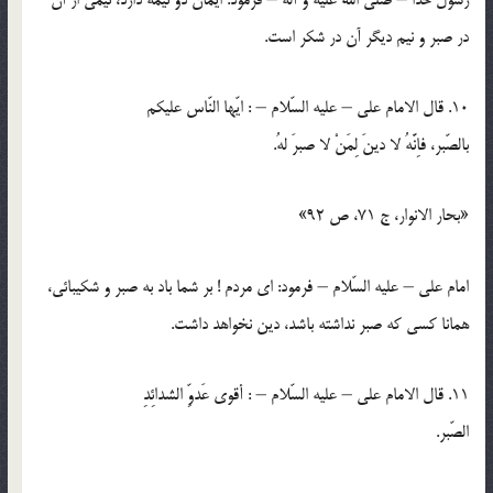
در صبر و نيم ديگر آن در شكر است.
10. قال الامام علي – عليه السّلام – : ايّها النّاس عليكم
بالصّبر، فاِنَّهُ لا دينَ لِمَنْ لا صبرَ لهُ.
«بحار الانوار، ج 71، ص 92»
امام علي – عليه السّلام – فرمود: اي مردم ! بر شما باد به صبر و شكيبائي،
همانا كسي كه صبر نداشته باشد، دين نخواهد داشت.
11. قال الامام علي – عليه السّلام – : أقوي عَدوِّ الشدائِدِ
الصّبر.