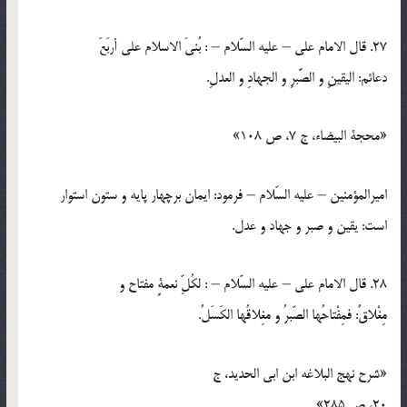
27. قال الامام علي – عليه السّلام – : بُنيَ الاسلام علي أربَعَ
دعائم: اليقينِ و الصَّبرِ و الجهادِ و العدلِ.
«محجة البيضاء، ج 7، ص 108»
اميرالمؤمنين – عليه السّلام – فرمود: ايمان برچهار پايه و ستون استوار
است: يقين و صبر و جهاد و عدل.
28. قال الامام علي – عليه السّلام – : لكُلِّ نعمةٍ مفتاح و
مِغْلاقٌ: فمِفْتاحُها الصّبرُ و مغِلاقُها الكَسَلُ.
«شرح نهج البلاغه ابن ابي الحديد، ج
20، ص 285»