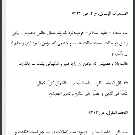
«مستدرك الوسائل، ج 2، ص 424»
امام سجاد – عليه السّلام – فرمود: نزد خداوند متعال حالتي محبوبتر از يكي
از اين دو حالت نيست: حالت غضب و خشمي كه مؤمن با بردباري و حلم از
آن بگذرد و
حالت بلا و مصيبتي كه مؤمن آن را با صبر و شكيبائي پشت سر بگذارد.
37. قال الامام الباقر – عليه السّلام – : الكمال كلُّ الكمالِ:
التَفقُّهُ في الدّينِ و الصّبْرُ علي النائبةِ و تقدير المعيشةِ.
«تحف العقول، ص 213»
امام باقر – عليه السّلام – فرمود: تمام كمالات در سه چيز است: فقاهت و