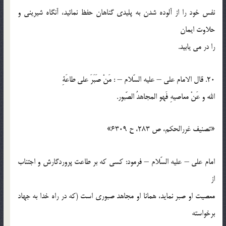
نفس خود را از آلوده شدن به پليدي گناهان حفظ نمائيد، آنگاه شيريني و
حلاوت ايمان
را در مي يابيد.
20. قال الامام علي – عليه السّلام – : مَنْ صَبَرَ علي طاعَةِ
الله و عَنْ معاصيهِ فَهو المجاهدُ الصّبور.
«تصنيف غررالحكم، ص 283، ح 6309»
امام علي – عليه السّلام – فرمود: كسي كه بر طاعت پروردگارش و اجتناب
از
معصيت او صبر نمايد، همانا او مجاهد صبوري است (كه در راه خدا به جهاد
برخواسته