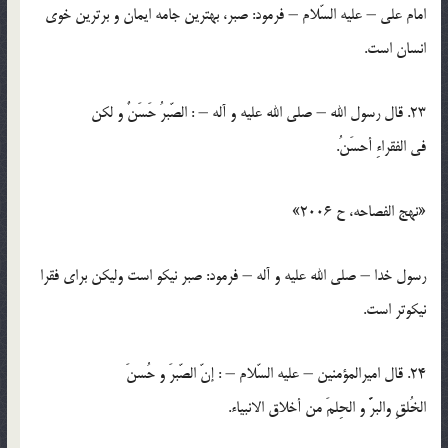
امام علي – عليه السّلام – فرمود: صبر، بهترين جامه ايمان و برترين خوي
انسان است.
23. قال رسول الله – صلي الله عليه و آله – : الصّبرُ حَسَنٌ و لكن
في الفقراءِ أحسَنُ.
«نهج الفصاحه، ح 2006»
رسول خدا – صلي الله عليه و آله – فرمود: صبر نيكو است وليکن براي فقرا
نيكوتر است.
24. قال اميرالمؤمنين – عليه السّلام – : إنّ الصّبرَ و حُسنَ
الخُلقِ والبرََّ و الحِلمَ من أخلاق الانبياء.