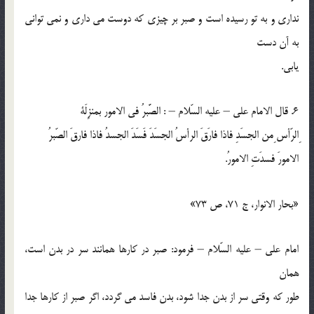
نداري و به تو رسيده است و صبر بر چيزي كه دوست مي داري و نمي تواني
به آن دست
يابي.
6. قال الامام علي – عليه السّلام – : الصَّبرُ في الامور بمنزِلَة
ِالرّأس ِمن الجسَدِ فاذا فارَقَ الرأسُ الجسَدَ فَسَدَ الجسدُ فاذا فارقَ الصّبرُ
الامورَ فسدَتِ الامورُ.
«بحار الانوار، ج 71، ص 73»
امام علي – عليه السّلام – فرمود: صبر در كارها همانند سر در بدن است،
همان
طور كه وقتي سر از بدن جدا شود، بدن فاسد مي گردد، اگر صبر از كارها جدا