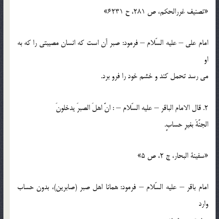
«تصنيف غررالحكم، ص 281، ح 6231»
امام علي – عليه السّلام – فرمود: صبر آن است كه انسان مصيبتي را كه به
او
مي رسد تحمل كند و خشم خود را فرو برد.
2. قال الامام الباقر – عليه السّلام – : انَّ اهلَ الصبرَ يدخلونَ
الجنَّةَ بغيرِ حسابٍ.
«سفينة البحار، ج 2، ص 5»
امام باقر – عليه السّلام – فرمود: همانا اهل صبر (صابرين)، بدون حساب
وارد