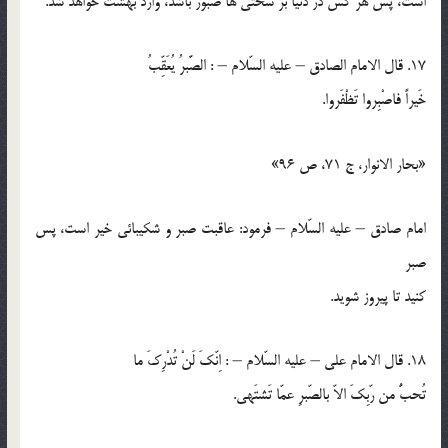
است، پس هر كس در دنيا بر سختي ها صبور باشد، وارد بهشت خواهد شد.
17. قال الامام الصادق – عليه السّلام – : الصَّبرُ يُعَقِّبُ
خَيراً فاصْبِروا تَظْفَروا.
«بحار الانوار، ج 71، ص 96»
امام صادق – عليه السّلام – فرمود: عاقبت صبر و شكيبائي خير است، پس
صبر
كنيد تا پيروز شويد.
18. قال الامام علي – عليه السّلام – : اِنّكَ لَنْ تُدْرِكَ ما
تُحبُّ من رّبِكَ الاّ بالصّبرِ عمّا تَشتَهي.