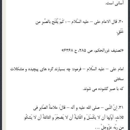
آساني است.
30. قال الامام علي – عليه السّلام – : كَمْ يُفْتَح بالصَّبرِ من
غَلَقٍ.
«تصنيف غررالحكم، ص 285، ح 6368»
امام علي – عليه السّلام – فرمود: چه بسيارند گره هاي پيچيده و مشكلات
سختي
كه با صبر گشوده مي شوند.
31. اِنّ النّبي – صلي الله عليه و آله – قالَ: علامةُ الصّابرِ في
ثلاثٍ، أوّلها أن لا يكْسَلَ و الثّانيةُ أن لا يَضجَرَ و الثالثةُ أن لا يَشكُو
من ربّهِ عزّوجلّ … .