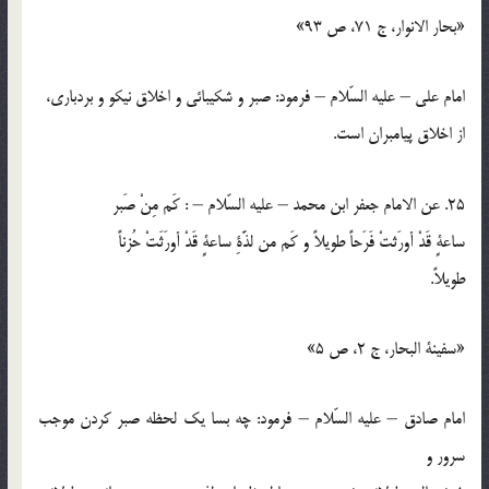
«بحار الانوار، ج 71، ص 93»
امام علي – عليه السّلام – فرمود: صبر و شكيبائي و اخلاق نيكو و بردباري،
از اخلاق پيامبران است.
25. عن الامام جعفر ابن محمد – عليه السّلام – : كَم مِنْ صَبر
ساعةٍ قَدْ أورَثتْ فَرَحاً طويلاً و كَم من لذَّةِ ساعةٍ قَدْ أورَثَتْ حُزناً
طويلاً.
«سفينة البحار، ج 2، ص 5»
امام صادق – عليه السّلام – فرمود: چه بسا يك لحظه صبر كردن موجب
سرور و