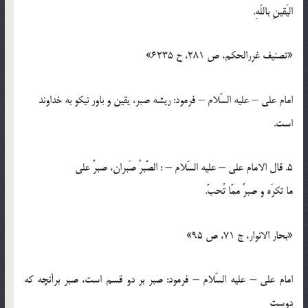
اليَقينِ باللّهِ.
«تصنيف غررالحكم، ص 281، ح 6235»
امام علي – عليه السّلام – فرمود: ريشه صبر، يقين و باور نيكو به خداوند
است.
5. قال الامام علي – عليه السّلام – : الصَّبرُ صَبران، صبرٌ علي
ما تكرَه و صبرٌ ممّا تُحبّ.
«بحار الانوار، ج 71، ص 95»
امام علي – عليه السّلام – فرمود: صبر بر دو قسم است، صبر برآنچه كه
دوست