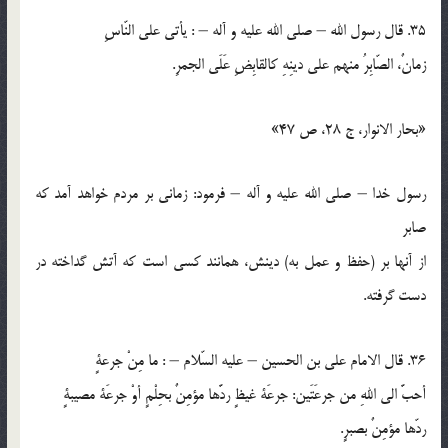
35. قال رسول الله – صلي الله عليه و آله – : يأتي علي النّاسِ
زمانٌ، الصّابِرُ منهم علي دينِهِ كالقابِضِ عَلَي الجمرِ.
«بحار الانوار، ج 28، ص 47»
رسول خدا – صلي الله عليه و آله – فرمود: زماني بر مردم خواهد آمد كه
صابر
از آنها بر (حفظ و عمل به) دينش، همانند کسي است که آتش گداخته در
دست گرفته.
36. قال الامام علي بن الحسين – عليه السّلام – : ما مِنْ جرعةٍ
أحبَّ الي اللهِ من جرعَتَين: جرعَة غيظٍ ردَّها مؤمِنٌ بحِلْمٍ أوْ جرعَة مصيبةٍ
ردّها مؤمِنٌ بصبرٍ.