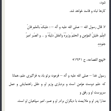
شود،
كارها تباه و فاسد خواهد شد.
7. قال رسول الله – صلي الله عليه و آله – : عليكَ بالعلم ِفانّ
العِلْم خليلُ المؤمِنِ و الحلمَ وزيرُهُ والعقلَ دليلُهُ و … و الصّبر اميرُ
جنودِهِ.
«نهج الفصاحه، ح 1961»
رسول خدا – صلي الله عليه و آله – فرمود: برتو باد به فراگيري علم، همانا
كه علم دوست مؤمن است و بردباري وزير او و عقل راهنمايش و عمل
سرپرست او و رفق و
مدارا پدر او و ملايمت با ديگران برادر او و صبر، امير سپاهيان او است.