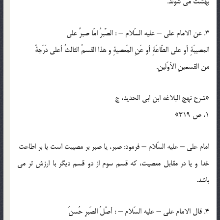
بهشت مي شوند.
3. عن الامام علي – عليه السّلام – : الصَّبرُ امّا صبرٌ علي
المصيبَةِ أو علي الطّاعَةِ أو عَنِ المَعصيةِ و هذا القسمُ الثالثُ أعلي دَرَجةً
من القسمينِ الأوّلينِ.
«شرح نهج البلاغه ابن ابي الحديد، ج
1، ص 319»
امام علي – عليه السّلام – فرمود: صبر، يا صبر بر مصيبت است يا بر اطاعت
خدا و يا در مقابل معصيت، كه قسم سوم از دو قسم ديگر با ارزش تر مي
باشد.
4. قال الامام علي – عليه السّلام – : أصْلُ الصّبرِ حُسنُ