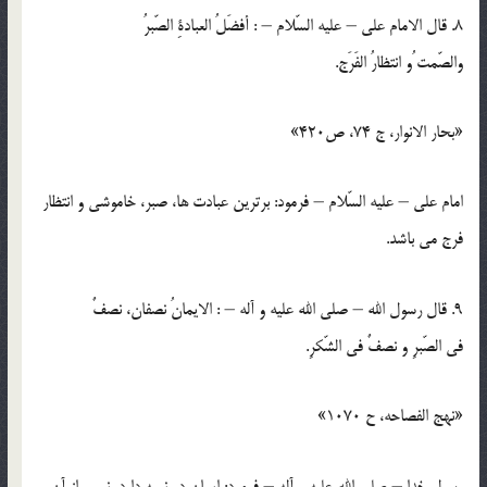
8. قال الامام علي – عليه السّلام – : أفضَلُ العبادةِ الصّبرُ
والصّمت ُو انتظارُ الفَرَج.
«بحار الانوار، ج 74، ص420»
امام علي – عليه السّلام – فرمود: برترين عبادت ها، صبر، خاموشي و انتظار
فرج مي باشد.
9. قال رسول الله – صلي الله عليه و آله – : الايمانُ نصفان، نصفٌ
في الصّبرِ و نصفٌ في الشّكرِ.
«نهج الفصاحه، ح 1070»
رسول خدا – صلي الله عليه و آله – فرمود: ايمان دو نيمه دارد، نيمي از آن