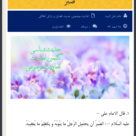
صبر
خادم اهل البیت
احادیث موضوعی
,
حدیث
,
فضایل و رذایل اخلاقی
25 اسفند 93
0 دیدگاه
1852بازدید
1. قال الامام علي –
عليه السّلام – : الصّبرُ أن يحتَمِلَ الرّجلُ ما ينُوبُهُ و يكظِمَ ما يُغضِبَهُ.