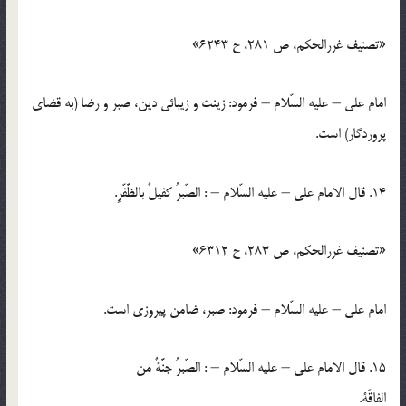
«تصنيف غررالحكم، ص 281، ح 6243»
امام علي – عليه السّلام – فرمود: زينت و زيبائي دين، صبر و رضا (به قضاي
پروردگار) است.
14. قال الامام علي – عليه السّلام – : الصّبرُ كفيلٌ بالظَّفّرِ.
«تصنيف غررالحكم، ص 283، ح 6312»
امام علي – عليه السّلام – فرمود: صبر، ضامن پيروزي است.
15. قال الامام علي – عليه السّلام – : الصّبرُ جنَّةٌ من
الفاقَةِ.