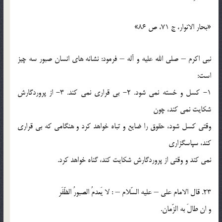
«بحار الانوار، ج 71، ص 86»
نبي اکرم – صلي الله عليه و آله – فرمود: نشانه هاي انسان صبور سه چيز
است:
1- كسل و خسته نمي شود. 2- بي قراري نمي کند. 3- از پروردگارش
شكايت نمي كند، چون
وقتي كسل شود، حقوق را ضايع و تباه خواهد كرد و هنگامي كه بي قراري
کند، سپاسگزاري
نمي كند و وقتي از پروردگارش شكايت كند، گناه خواهد كرد.
23. قال الامام علي – عليه السّلام – : لا يَعدمُ الصبورُ الظّفَر
و ان طالَ به الزّمان.