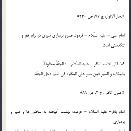
«بحار الانوار، ج 77، ص 240»
امام علي – عليه السّلام – فرمود: صبرو بردباري سپري در برابر فقر و
تنگدستي است.
16. قال الامام الباقر – عليه السّلام – : الجنَّةُ محفوفَةٌ
بالمكارِهِ و الصَّبرِ فَمَن صَبَر علي المكارِهِ في الدّنيا دَخَلَ الجنّةَ.
«اصول كافي، ج 2، ص 89»
امام باقر- عليه السّلام – فرمود: بهشت آميخته به سختي ها و صبر و
بردباري