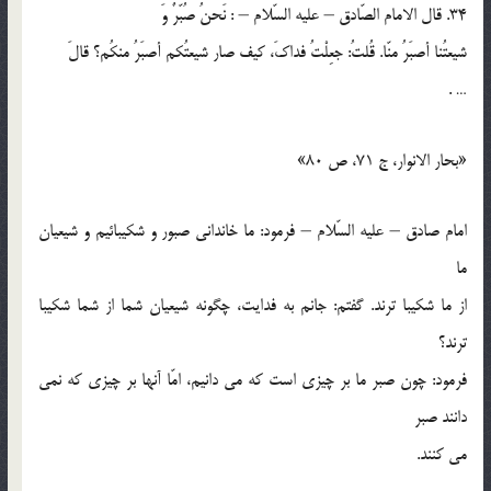
34. قال الامام الصّادق – عليه السّلام – : نَحنُ صُبّرٌ وَ
شيعتُنا أصبَرُ منّا. قُلتُ: جعِلْتُ فداكَ، كيف صار شيعتُكم أصبَرُ منكُم؟ قالَ
… .
«بحار الانوار، ج 71، ص 80»
امام صادق – عليه السّلام – فرمود: ما خانداني صبور و شكيبائيم و شيعيان
ما
از ما شكيبا ترند. گفتم: جانم به فدايت، چگونه شيعيان شما از شما شكيبا
ترند؟
فرمود: چون صبر ما بر چيزي است كه مي دانيم، امّا آنها بر چيزي كه نمي
دانند صبر
مي كنند.