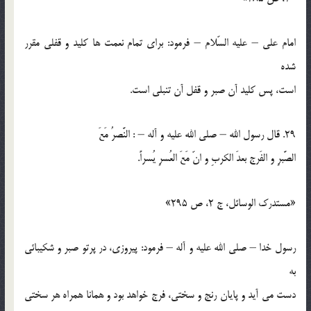
امام علي – عليه السّلام – فرمود: براي تمام نعمت ها كليد و قفلي مقرر
شده
است، پس كليد آن صبر و قفل آن تنبلي است.
29. قال رسول الله – صلي الله عليه و آله – : النَّصرُ مَعَ
الصَّبرِ و الفَرج بعدَ الكربِ و انّ مَعَ العُسرِ يُسراً.
«مستدرك الوسائل، ج 2، ص 295»
رسول خدا – صلي الله عليه و آله – فرمود: پيروزي، در پرتو صبر و شكيبائي
به
دست مي آيد و پايان رنج و سختي، فرج خواهد بود و همانا همراه هر سختي