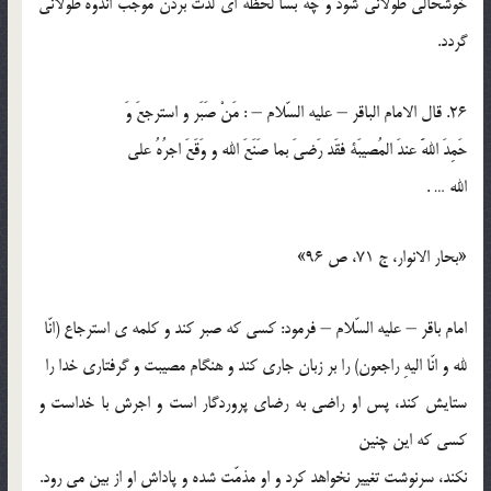
خوشحالي طولاني شود و چه بسا لحظه اي لذت بردن موجب اندوه طولاني
گردد.
26. قال الامام الباقر – عليه السّلام – : مَنْ صَبَر و استرجعَ وَ
حَمِدَ اللهََ عندَ المُصيبَة فقَد رَضيَ بما صَنَعَ الله و وَقَعَ اجرُهُ علي
الله … .
«بحار الانوار، ج 71، ص 96»
امام باقر – عليه السّلام – فرمود: كسي كه صبر كند و كلمه ي استرجاع (انّا
لله و انّا اليهِ راجعون) را بر زبان جاري كند و هنگام مصيبت و گرفتاري خدا را
ستايش كند، پس او راضي به رضاي پروردگار است و اجرش با خداست و
كسي كه اين چنين
نكند، سرنوشت تغيير نخواهد كرد و او مذمّت شده و پاداش او از بين مي رود.