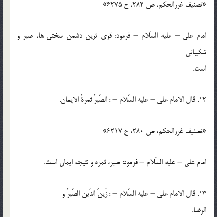
«تصنيف غررالحكم، ص 282، ح 6275»
امام علي – عليه السّلام – فرمود: قوي ترين دشمن سختي ها، صبر و
شكيبائي
است.
12. قال الامام علي – عليه السّلام – : الصّبرُ ثمرةُ الايمان.
«تصنيف غررالحكم، ص 280، ح 6217»
امام علي – عليه السّلام – فرمود: صبر، ثمره و نتيجه ايمان است.
13. قال الامام علي – عليه السّلام – : زَينُ الدّين الصّبرُ و
الرضا.