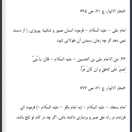
«بحار الانوار، ج 71، ص 95»
امام علي – عليه السّلام – فرمود: انسان صبور و شكيبا، پيروزي را از دست
نمي دهد گر چه زمان رسيدن آن طولاني شود.
33. عن الامام علي بن الحسين – عليه السّلام – قال: يا بُنَيَّ
اِصبِرْ عَليَ الحقِّ و ان كانَ مُرّاً.
«بحار الانوار، ج 71، ص 77»
امام سجاد – عليه السّلام – (به امام باقر – عليه السّلام -) فرمود: اي
فرزندم در راه حق صبر و بردباري داشته باش، اگر چه در كام تو تلخ باشد.