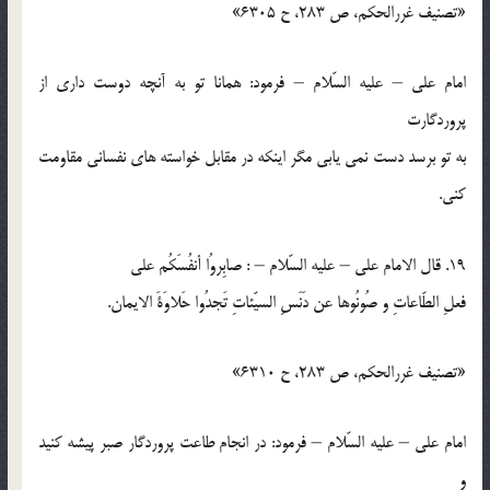
«تصنيف غررالحكم، ص 283، ح 6305»
امام علي – عليه السّلام – فرمود: همانا تو به آنچه دوست داري از
پروردگارت
به تو برسد دست نمي يابي مگر اينكه در مقابل خواسته هاي نفساني مقاومت
كني.
19. قال الامام علي – عليه السّلام – : صابِروُا أنفُسَكُم علي
فعلِ الطّاعاتِ و صُونُوها عن دَنَسِ السيّئاتِ تَجدُوا حَلاوَةَ الايمان.
«تصنيف غررالحكم، ص 283، ح 6310»
امام علي – عليه السّلام – فرمود: در انجام طاعت پروردگار صبر پيشه كنيد
و