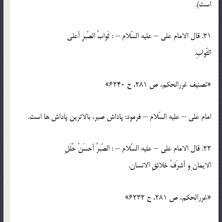
است).
21. قال الامام علي – عليه السّلام – : ثَوابُ الصّبرِ أعلي
الثّوابِ.
«تصنيف غررالحكم، ص 281، ح 6240»
امام علي – عليه السّلام – فرمود: پاداش صبر، بالاترين پاداش ها است.
22. قال الامام علي – عليه السّلام – : الصّبرُ أحسَنُ حُلَلِ
الايمان ِو أشرَفُ خلائقِ الانسان.
«غررالحكم، ص 281، ح 6232»