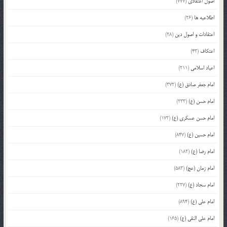
اصول اعتقادی
(777)
اطلاعیه ها
(26)
اعتقادات و اصول دین
(28)
اعتکاف
(43)
اعیاد اسلامی
(211)
امام جعفر صادق (ع)
(372)
امام حسن (ع)
(233)
امام حسن عسکری (ع)
(172)
امام حسین (ع)
(847)
امام رضا (ع)
(182)
امام زمان (عج)
(583)
امام سجاد (ع)
(227)
امام علی (ع)
(894)
امام علی النقی (ع)
(165)