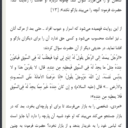
گناهان او را می‌آمرزد. سؤال شد: چگونه درباره او امانت را رعایت کند؟
حضرت فرمود: آنچه را می‌بیند بازگو نکند». [۱۳]
از این روایت فهمیده می‌شود که اسرار و عیوب افراد ـ حتی بعد از مرگ آنان
ـ نیز امانت محسوب می‌شود و کسی حق ندارد آن را برای دیگران بازگو و
افشا نماید. در حدیثی دیگر از آن حضرت سؤال کردند:
«الرَّجُلُ یبعَثُ اِلی الرَّجُلِ یقُولُ لَهُ اِبتَع لِی ثَوبا فَیطلُبُ لَهُ فِی السُّوقِ فَیکوُنُ
عِندَهُ مِثلُ ما یجِدُ لَهُ فِی السُّوقِ فَیعطِیهِ مِن عِندِهِ. قال: لا یقرُبَنَّ هذا و لا
یدَنِّس نَفسَهُ، إنَّ اللّهَ عَزَّوجلَّ یقُولُ: «اِنّا عَرَضنَا الاَمانَةَ عَلَی السَّمـوتِ
والاَرضِ …» قال (علیه السلام): و إِن کانَ عِندَهُ خَیرٌ مِمّا یجِدُ لَهُ فِی‌السُّوقِ
فَلا یعطِیهِ مِن عِندِهِ»؛
«مردی، شخصی را به بازار می‌فرستد تا برای او پارچه‌ای بخرد، بعد که در
بازار جستجو می‌کند می‌بیند که او خود شبیه آن پارچه را دارد آیا جایز است
که لباس خود را به خریدار بدهد و از بازار نخرد؟ حضرت فرمود: به چنین