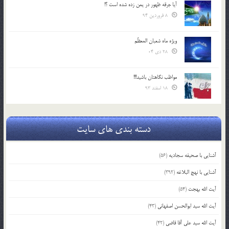
آیا جرقه ظهور در یمن زده شده است ؟!
8 فروردین 94
ویژه ماه شعبان المعظّم
28 دی 04
مواظب نگاهتان باشید!!!
18 اسفند 93
دسته بندی های سایت
آشنایی با صحیفه سجادیه
(56)
آشنایی با نهج البلاغه
(392)
آیت الله بهجت
(54)
آیت الله سید ابوالحسن اصفهانی
(43)
آیت الله سید علی آقا قاضی
(42)