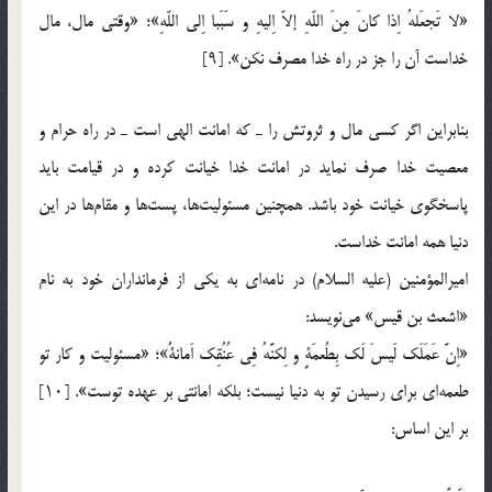
«لا تَجعَلهُ اِذا کانَ مِنَ اللّهِ إلاّ اِلیهِ و سَبَبا اِلی اللّهِ»؛ «وقتی مال، مال
خداست آن را جز در راه خدا مصرف نکن». [۹]
بنابراین اگر کسی مال و ثروتش را ـ که امانت الهی است ـ در راه حرام و
معصیت خدا صرف نماید در امانت خدا خیانت کرده و در قیامت باید
پاسخگوی خیانت خود باشد. همچنین مسئولیت‌ها، پست‌ها و مقام‌ها در این
دنیا همه امانت خداست.
امیرالمؤمنین (علیه السلام) در نامه‌ای به یکی از فرمانداران خود به نام
«اشعث بن قیس» می‌نویسد:
«اِنَّ عَمَلَک لَیسَ لَک بِطُعمَةٍ و لِکنَّهُ فِی عُنُقِک اَمانةٌ»؛ «مسئولیت و کار تو
طعمه‌ای برای رسیدن تو به دنیا نیست؛ بلکه امانتی بر عهده توست». [۱۰]
بر این اساس: