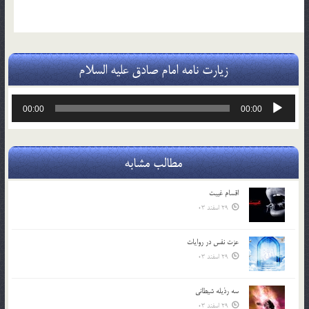
زیارت نامه امام صادق علیه السلام
پخش‌کننده
00:00
00:00
صوت
مطالب مشابه
اقسام غيبت
29 اسفند 03
عزت نفس در روايات
29 اسفند 03
سه رذیله شیطانی
29 اسفند 03