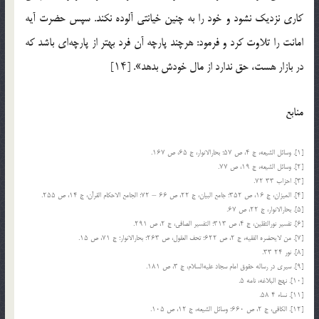
کاری نزدیک نشود و خود را به چنین خیانتی آلوده نکند. سپس حضرت آیه
امانت را تلاوت کرد و فرمود: هرچند پارچه آن فرد بهتر از پارچه‌ای باشد که
در بازار هست، حق ندارد از مال خودش بدهد». [۱۴]
منابع
[۱]. وسائل الشیعه، ج ۴، ص ۵۷؛ بحارالانوار، ج ۶۵، ص ۱۶۷.
[۲]. وسائل الشیعه، ج ۱۹، ص ۷۷.
[۳]. احزاب ۳۳ ۷۲.
[۴]. المیزان، ج ۱۶، ص ۳۵۲؛ جامع البیان، ج ۲۲، ص ۶۶ – ۷۲؛ الجامع الاحکام القرآن، ج ۱۴، ص ۲۵۵.
[۵]. بحارالانوار، ج ۲۲، ص ۶۷.
[۶]. تفسیر نورالثقلین، ج ۴، ص ۳۱۳؛ التفسیر الصافی، ج ۲، ص ۲۹۱.
[۷]. من لایحضره الفقیه، ج ۲، ص ۶۲۲؛ تحف العقول، ص ۲۶۳؛ بحارالانوار؛ ج ۷۱، ص ۱۵.
[۸]. نور ۲۴ ۳۳.
[۹]. سیری در رساله حقوق امام سجاد علیه‌السلام، ج ۳، ص ۱۸۱.
[۱۰]. نهج البلاغه، نامه ۵.
[۱۱]. نساء ۴ ۵۸.
[۱۲]. الکافی، ج ۲، ص ۶۶۰؛ وسائل الشیعه، ج ۱۲، ص ۱۰۵.