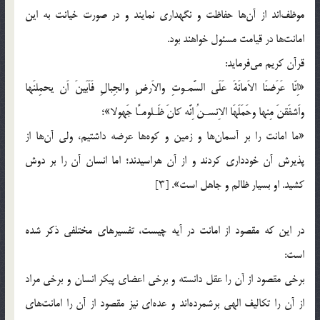
موظف‌اند از آن‌ها حفاظت و نگهداری نمایند و در صورت خیانت به این
امانت‌ها در قیامت مسئول خواهند بود.
قرآن کریم می‌فرماید:
«اِنّا عَرَضنَا الاَمانَةَ عَلَی السَّمـوتِ والاَرضِ والجِبالِ فَاَبَینَ اَن یحمِلنَها
واَشفَقنَ مِنها وحَمَلَهَا الاِنسـنُ اِنَّه کانَ ظَـلومـًا جَهولا»؛
«ما امانت را بر آسمان‌ها و زمین و کوه‌ها عرضه داشتیم، ولی آن‌ها از
پذیرش آن خودداری کردند و از آن هراسیدند؛ اما انسان آن را بر دوش
کشید. او بسیار ظالم و جاهل است». [۳]
در این که مقصود از امانت در آیه چیست، تفسیرهای مختلفی ذکر شده
است:
برخی مقصود از آن را عقل دانسته و برخی اعضای پیکر انسان و برخی مراد
از آن را تکالیف الهی برشمرده‌اند و عده‌ای نیز مقصود از آن را امانت‌های