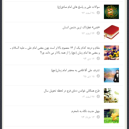
سوالات طبی و پاسخ های امام صادق(ع)
28 اسفند 93
«نفس» خطرناک ترین دشمن انسان
26 اسفند 93
مقام و درجه كدام يك از 14 معصوم بالاتر است چون بعضي امام علي ـ عليه السلام ـ
و بعضي ها امام زمان (عج) را از همه بالاتر مي دانند چرا؟
12 دی 94
تشرف علي آقا قاضي به محضر امام زمان(عج)
15 دی 95
طرح همگانی خواندن دعای فرج در لحظه تحویل سال
27 اسفند 03
چهل حدیث نگاه به نامحرم
13 خرداد 94