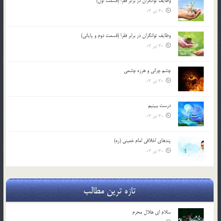
وظایف توانگران در برابر فقرا (قسمت اول)
30 تیر 03
وظایف توانگران در برابر فقرا (قسمت دوم و پایانی)
30 تیر 03
چشم ‏چرانى و هرزه‏ چشمى
30 تیر 03
درست ببينيم
30 تیر 03
پندهاي اخلاقي امام خميني (ره)
30 تیر 03
تازه ترین مطالب
سلام ای هلال محرم