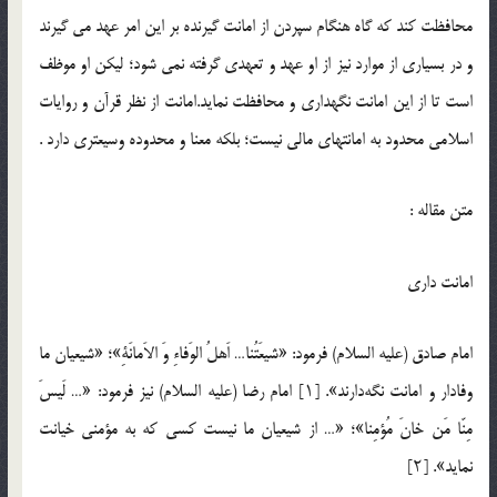
محافظت كند كه گاه هنگام سپردن از امانت گيرنده بر اين امر عهد مى‏ گيرند
و در بسيارى از موارد نيز از او عهد و تعهدى گرفته نمى‏ شود؛ ليكن او موظف
است تا از اين امانت نگهدارى و محافظت نمايد.امانت از نظر قرآن و روايات
اسلامى محدود به امانتهاى مالى نيست؛ بلكه معنا و محدوده وسيع‏ترى دارد .
متن مقاله :
امانت داری
امام صادق (علیه السلام) فرمود: «شیعَتُنا… اَهلُ الوَفاءِ وَ الاَمانَةِ»؛ «شیعیان ما
وفادار و امانت نگه‌دارند». [۱] امام رضا (علیه السلام) نیز فرمود: «… لَیسَ
مِنّا مَن خانَ مُؤمِنا»؛ «… از شیعیان ما نیست کسی که به مؤمنی خیانت
نماید». [۲]