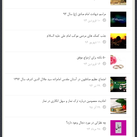
مراسم شهادت امام صادق (ع) سال 93
10 فروردین 94
جذب کمک های مردمی موکب امام علی علیه السلام
11 شهریور 96
50 نکته برای ازدواج موفق
16 فروردین 94
اجتماع عظیم صادقیون در آستان مقدس امامزاده سید جلال الدین اشرف سال 1396
29 تیر 96
احادیث معصومین درباره ترک نماز و سهل انگاری در نماز
29 آذر 95
چه نظراتی در مورد دجال وجود دارد؟
28 مرداد 94