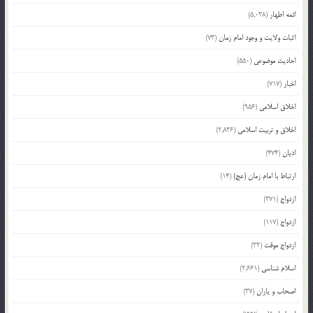
ائمه اطهار
(5,038)
اثبات ولایت و وجود امام زمان
(73)
احادیث موضوعی
(550)
اخبار
(717)
اخلاق اسلامی
(956)
اخلاق و تربیت اسلامی
(2,836)
ادیان
(474)
ارتباط با امام زمان (عج)
(14)
ازدواج
(371)
ازدواج
(117)
ازدواج موقت
(32)
اسلام شناسی
(2,661)
اصحاب و یاران
(37)