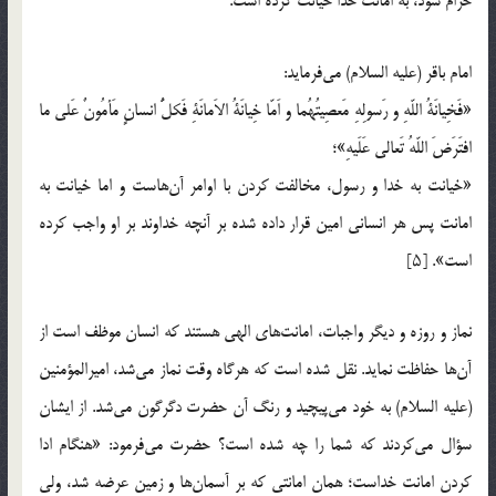
حرام شود، به امانت خدا خیانت کرده است.
امام باقر (علیه السلام) می‌فرماید:
«فَخِیانَةُ اللّهِ و رَسولِهِ مَعصِیتُهُما و اَمّا خِیانَةُ الاَمانَةِ فَکلُّ انسانٍ مَأمُونٌ عَلی ما
افتَرَضَ اللّهُ تَعالی عَلَیهِ»؛
«خیانت به خدا و رسول، مخالفت کردن با اوامر آن‌هاست و اما خیانت به
امانت پس هر انسانی امین قرار داده شده بر آنچه خداوند بر او واجب کرده
است». [۵]
نماز و روزه و دیگر واجبات، امانت‌های الهی هستند که انسان موظف است از
آن‌ها حفاظت نماید. نقل شده است که هرگاه وقت نماز می‌شد، امیرالمؤمنین
(علیه السلام) به خود می‌پیچید و رنگ آن حضرت دگرگون می‌شد. از ایشان
سؤال می‌کردند که شما را چه شده است؟ حضرت می‌فرمود: «هنگام ادا
کردن امانت خداست؛ همان امانتی که بر آسمان‌ها و زمین عرضه شد، ولی