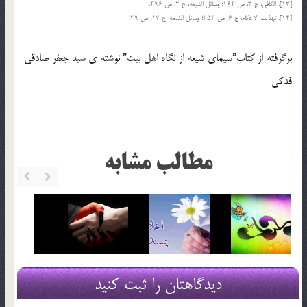
[۱۳]. الکافی، ج ۳، ص ۱۶۴؛ وسائل الشیعه، ج ۲، ص ۴۹۶.
[۱۴]. تهذیب الاحکام، ج ۶، ص ۳۵۳؛ وسائل الشیعه، ج ۱۷، ص ۳۹.
برگرفته از کتاب”سیمای شیعه از نگاه اهل بیت” نوشته ی سید جعفر صادقی
فدکی
مطالب مشابه
دیدگاهتان را ثبت کنید