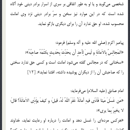
شخصی می‌گوید و یا او به طور اتفاقی بر سری از اسرار برادر دینی خود آگاه
شده است که در این موارد نیز سخن و سرّ برادر دینی نزد وی امانت
محسوب شده، او حق ندارد آن را برای دیگری بازگو نماید.
پیامبر اکرم (صلی الله علیه و آله وسلم) فرمود:
«المَجالِسُ بِالاَمانَةِ و لَیسَ لِأَحدٍ أَن یحَدِّثَ بِحَدیثٍ یکتُمُهُ صاحِبُهُ»؛
«سخنانی که در مجالس گفته می‌شود امانت است و کسی حق ندارد سخنی
را که صاحبش آن را از دیگران پوشیده داشته، افشا نماید». [۱۲]
امام صادق (علیه السلام) می‌فرماید:
«مَن غَسَلَ مَیتا فَاَدّی فیهِ أَمانَةً غَفَرَ اللّهُ لَهُ، قیلَ: و کیفَ یؤَدِّی الاَمانَةَ؟ قالَ:
لا یخبِرُ بِما یری»؛
«هرکس مرده‌ای را غسل دهد و امانت را درباره او رعایت نماید، خداوند