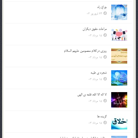
چراغ راه
24 شهریور 03
مراعات حقوق ديگران
15 مرداد 03
روزي دركلام معصومين عليهم السلام
15 مرداد 03
شجره ي طيبه
15 مرداد 03
لا اله الا الله، قلعه ي الهي
15 مرداد 03
گزيده ها
15 مرداد 03