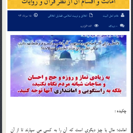
امانت و اقسام آن از نظر قرآن و روايات
خادم اهل البیت
اخلاق و تربیت اسلامی
,
فضایل اخلاقی
15 مرداد 94
0 دیدگاه
6186بازدید
چکیده :
امانت؛ مال يا چيز ديگرى است كه آن را به كسى مى‏ سپارند تا از آن