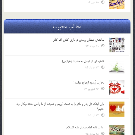
25 دی 04
مطالب محبوب
نمادهای شیطان پرستی در بازی کلش آف کلنز
11 مرداد 94
خاطره ای از توسل به حضرت زهرا(س)
23 خرداد 94
تجارت پُرسود ازدواج موقت !
16 شهریور 04
براي اينكه دل پدر و مادر را به دست آوريم و هميشه از ما راضي باشند چكار بايد
بكنيم؟
23 تیر 95
زیارت نامه امام صادق علیه السلام
28 مرداد 95