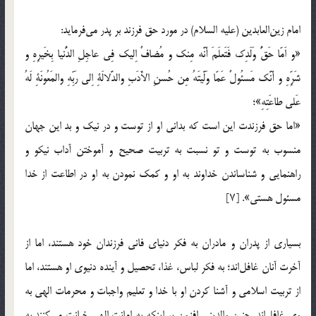
امام زین‌العابدین (علیه السلام) در مورد حق فرزند بر پدر می‌فرماید:
«و اَمّا حَقُّ وَلَدِک فَتَعلَمَ أَنَّه مِنک و مُضافٌ اِلیک فِی عاجِلِ الدُّنیا بِخَیرِهِ و
شَرِّهِ و أَنَّک مَسئُولٌ عَمّا وَلَّیتَهُ مِن حُسنِ الأَدَبِ والدَّلالَةِ اِلی رَبِّهِ والمَعُونَةِ لَهُ
عَلی طاعَتِهِ»؛
«اما حق فرزندت این است که بدانی او از توست و در نیک و بد این جهان
منسوب به توست و تو نسبت به تربیت صحیح و آموختن آداب نیکو و
راهنمایی و شناساندن خداوند به او و کمک نمودن به او در اطاعت از خدا
مسئول هستی». [۷]
بسیاری از پدران و مادران به فکر دنیای فانی فرزندان خود هستند، اما از
آخرت آنان غافل‌اند؛ به فکر لباس، غذا، تحصیل و آینده دنیوی او هستند، اما
از تربیت اسلامی و آشنا کردن او با خدا و تعلیم واجبات و محرمات الهی به
وی غافل‌اند. چنین والدینی افزون بر اینکه به امانت الهی خیانت می‌کنند به