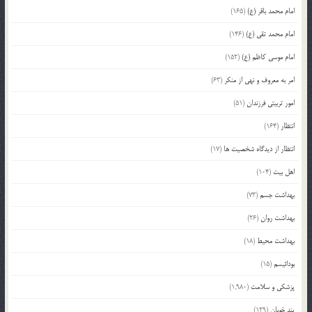
امام محمد باقر (ع)
(165)
امام محمد تقی (ع)
(146)
امام موسی کاظم (ع)
(152)
امر به معروف و نهی از منکر
(63)
امور تربیتی فرزندان
(51)
انتظار
(164)
انتظار از دیدگاه شخصیت ها
(17)
اهل بیت
(104)
بهداشت جسم
(73)
بهداشت روان
(26)
بهداشت محیط
(18)
بودائیسم
(15)
پزشکی و سلامت
(1,980)
پند خوبان
(129)