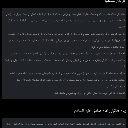
کاروان صادقیه
هدف از خلقت عالم معرفت و عبادت خداوند متعال است, و غرض از بعثت انبیاء از آدم تا خاتم تحقق آن است, رسول خدا (صلی
الله علیه و آله و سلم) برای تعلیم و تربیت بشریّت به معرفت و عبادت ,قرآن و کسی که نزد او علم تمام قرآن است به یادگار
گذاشت.
هرچند حوادث روزگار نگذاشت مفسّر معصومِ قرآن, پرده از حقایق کتاب خدا بردارد ولی در فرصت کوتاهی که برای ششمین
اختر فرزوان آسمان هدایت پیش آمد,شاهراه مذهب حق را برای رهروانِ از خلقت باز کرد , و فطرت تشنه انسانیت را به آب
حیات عبادت و معرفت سیرآب کرد.
امید است پیروان مذهب حق روز عزای آن حضرت, آنچه در توان دارند در مراسم سوگواری انجام دهند تا مشمول دعای
مستجاب او شوند که فرمود((رحم الله من احیی امرنا)) رحمتی که سرمایه ی سعادت و وسیله ی نجات از شدائد برزخ و قیامت
است.
حرکت همه ساله کاروان صادقیه رفسنجان (راهیان ولایت) جلوه ای از تکریم مقام عالی حضرت صادق الائمه علیه السلام
میباشد. مفتخریم که این حرکت حماسه ابراز محبت نسبت به آن امام همام و نشان افتخار شهرمان رفسنجان ؛ شهر
دارالصادقیون گردید.
الحمدالله که این مراسم به عنوان سنتی پویا در تاریخ شهرمان ماندگار شد.
پیام فدائیان امام صادق علیه السلام
ما خادمین صادقیه با شنیدن احادیث حضرت صادق الائمه علیه السلام عطر یادش را استشمام نموده و دل به عنایاتش دخیل