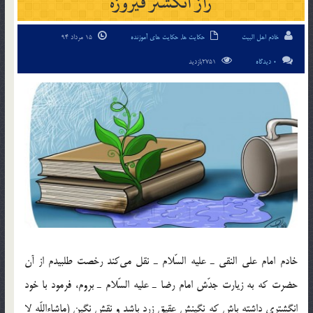
راز انگشتر فيروزه
خادم اهل البیت
حکایت ها
,
حکایت های آموزنده
15 مرداد 94
0 دیدگاه
2751بازدید
خادم امام علي النقي ـ عليه السّلام ـ نقل مي‌‎كند رخصت طلبيدم از آن
حضرت كه به زيارت جدّش امام رضا ـ عليه السّلام ـ بروم، فرمود با خود
انگشتري داشته باش كه نگينش عقيق زرد باشد و نقش نگين (ماشاءاللّه لا