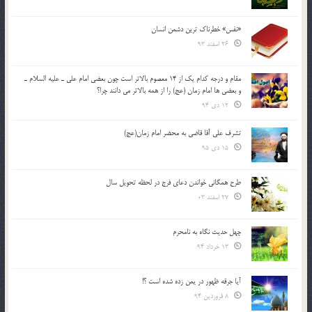
«نفس» خطرناک ترین دشمن انسان
26 اسفند 93
مقام و درجه كدام يك از 14 معصوم بالاتر است چون بعضي امام علي ـ عليه السلام ـ
و بعضي ها امام زمان (عج) را از همه بالاتر مي دانند چرا؟
12 دی 94
تشرف علي آقا قاضي به محضر امام زمان(عج)
15 دی 95
طرح همگانی خواندن دعای فرج در لحظه تحویل سال
27 اسفند 03
چهل حدیث نگاه به نامحرم
13 خرداد 94
آیا جرقه ظهور در یمن زده شده است ؟!
8 فروردین 94