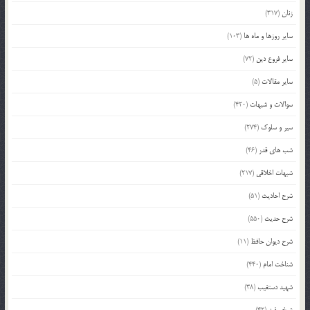
زنان
(317)
سایر روزها و ماه ها
(103)
سایر فروع دین
(72)
سایر مقالات
(5)
سوالات و شبهات
(420)
سیر و سلوک
(274)
شب های قدر
(46)
شبهات اخلاقی
(217)
شرح احادیث
(51)
شرح حدیث
(550)
شرح دیوان حافظ
(11)
شناخت امام
(440)
شهید دستغیب
(38)