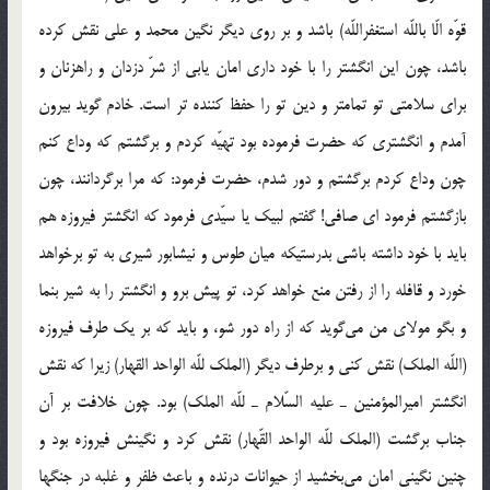
قوّه الّا باللّه استغفراللّه) باشد و بر روي ديگر نگين محمد و علي نقش كرده
باشد، چون اين انگشتر را با خود داري امان يابي از شرّ دزدان و راهزنان و
براي سلامتي تو تمامتر و دين تو را حفظ كننده تر است. خادم گويد بيرون
آمدم و انگشتري كه حضرت فرموده بود تهيّه كردم و برگشتم كه وداع كنم
چون وداع كردم برگشتم و دور شدم، حضرت فرمود: كه مرا برگردانند، چون
بازگشتم فرمود اي صافي! گفتم لبيك يا سيّدي فرمود كه انگشتر فيروزه هم
بايد با خود داشته باشي بدرستيكه ميان طوس و نيشابور شيري به تو برخواهد
خورد و قافله را از رفتن منع خواهد كرد، تو پيش برو و انگشتر را به شير بنما
و بگو مولاي من مي‌گويد كه از راه دور شو، و بايد كه بر يك طرف فيروزه
(اللّه الملك) نقش كني و برطرف ديگر (الملك للّه الواحد القهار) زيرا كه نقش
انگشتر اميرالمؤمنين ـ عليه السّلام ـ للّه الملك) بود. چون خلافت بر آن
جناب برگشت (الملك للّه الواحد القّهار) نقش كرد و نگينش فيروزه بود و
چنين نگيني امان مي‌بخشيد از حيوانات درنده و باعث ظفر و غلبه در جنگها