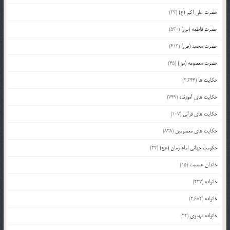
حضرت علی اکبر (ع)
(23)
حضرت فاطمه (س)
(530)
حضرت محمد (ص)
(613)
حضرت معصومه (س)
(45)
حکایت ها
(2,244)
حکایت های آموزنده
(749)
حکایت های قرآنی
(107)
حکایت های معصومین
(838)
حکومت جهانی امام زمان (عج)
(24)
خاندان عصمت
(15)
خانواده
(227)
خانواده
(2,682)
خانواده مهدوی
(22)