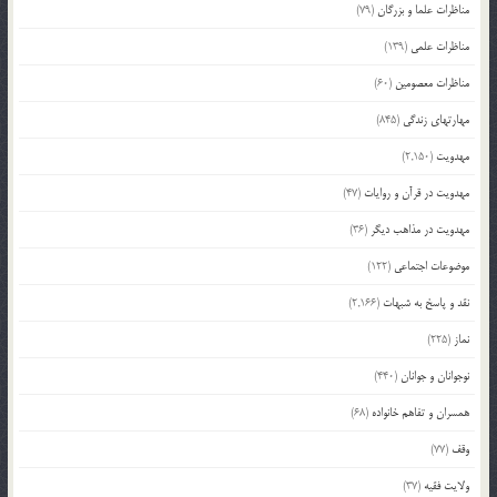
مناظرات علما و بزرگان
(79)
مناظرات علمی
(139)
مناظرات معصومین
(60)
مهارتهای زندگی
(845)
مهدویت
(2,150)
مهدویت در قرآن و روایات
(47)
مهدویت در مذاهب دیگر
(36)
موضوعات اجتماعی
(122)
نقد و پاسخ به شبهات
(2,166)
نماز
(225)
نوجوانان و جوانان
(440)
همسران و تفاهم خانواده
(68)
وقف
(77)
ولایت فقیه
(37)