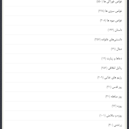
خواص خوراکی ها
(550)
خواص سبزی ها
(228)
خواص میوه ها
(308)
داستان
(146)
دانستنی‌های خانواده
(357)
دجال
(29)
دعاها و زیارت
(19)
رذایل اخلاقی
(252)
رژیم های غذایی
(209)
روز قدس
(31)
روز مباهله
(41)
روزه
(93)
روزه و سلامتی
(101)
زرتشتی
(40)