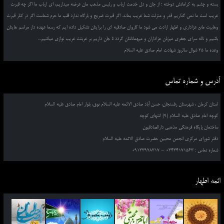
بسته و چشم به کراماتش دوخته ؛ از جان و دل خدمت ارباب و رئیس مذهب مان عرضه میداریم، ای ارباب ما اگر چه قبرت
غریب است ما نمی گذاریم قدر و منزلت شما غریب بماند. اگر قبرت ضریح و بارگاه ندارد قلب ما حرم شماست اگر در کنار قبرت
وهابیت مانع عزاداری و اظهار ارادت می شود ما کاروان صادقیه ای را برایتان تشکیل داده ایم که رسما عهده دار مراسم هایتان
باشیم و ناله سرای جعفری میزبان عزاداران و میهمانانتان گردد تا جان داریم بر غربتت غریب نوازی میکنیم...
وعده ما 25 شوال سالروز شهادت امام صادق علیه السلام
آدرس و شماره تماس
استان کرمان ، شهرستان رفسنجان، حسن آباد صادق الائمه علیه السلام نوق، بلوار امام صادق علیه السلام
کوچه امام صادق علیه السلام (9) انتهای کوچه
ساختمان پایگاه فرهنگی مذهبی دارالصادقیون
دفتر شورای مرکزی انجمن محبین حضرت صادق الائمه علیه السلام
شماره تماس : 03434171563 – 09133928317
ائمه اطهار