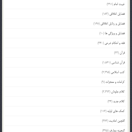
غیبت امام
(291)
فضایل اخلاقی
(183)
فضایل و رذایل اخلاقی
(168)
فضایل و ویژگی ها
(10)
فقه و احکام شرعی
(340)
قرآن
(23)
قرآن شناسی
(1,861)
کتب اسلامی
(2,295)
کرامات و معجزات
(9)
کلام جاودان
(2,293)
کلام جدید
(34)
کمک های اولیه
(116)
گلچین احادیث
(372)
گنجینه معارف
(495)