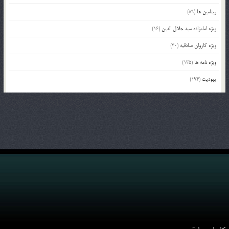
ویتامین ها
(89)
ویژه امامزاده سید جلال الدین
(16)
ویژه کاروان صادقیه
(30)
ویژه نامه ها
(135)
یهودیت
(194)