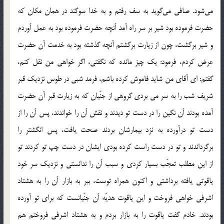
مي‌شود. صافي مي‌گويد به سف رفتم و به خدا سوگند در همان مكان كه
حضرت فرموده بود شير بر سر راه آمد آنچه حضرت فرموده بود به عمل آوردم
و شير برگشت، چون از زيارت برگشتم آنچه گذشته بود به خدمت آن حضرت
عرض كردم، فرمود: يك چيز مانده كه نگفتي، اگر خواهي من نقل كنم،
گفتم: اي آقاي من شايد فاموش كرده باشم، فرمد شبي در طوس نزديك قبر
شريف شب را به سر مي بردي گروهي از جنّيان كه به زيارت قبر آن حضرت
آمده بودند آن نگين را در دست تو ديدند و نقش آن را خواندند، پس آن را از
دست تو درآورده به نزد بيمارشان بردند صحت يافت، پس انگشتر را
برگرداندند و تو در دست راست كرده بودي ايشان در دست چپ تو كردند تو
از اين مطلب تعجّب بسيار كردي و سبب آن را ندانستي و نزديك سر خود
ياقوتي يافته برداشتي و اكنون همراه توست، ببر به بازار آن را به هشتاد
اشرفي خواهي فروخت و اين ياقوت هديّه آن جنّيانست كه براي تو آورده
بودند. خادم گفت ياقوت را به بازار بردم و به هشتاد اشرفي فروختم هم