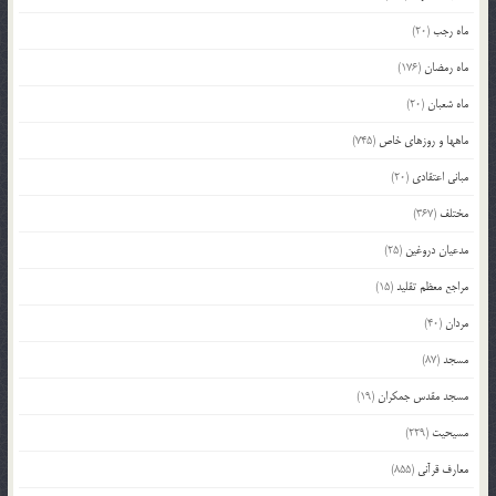
ماه رجب
(20)
ماه رمضان
(176)
ماه شعبان
(20)
ماهها و روزهای خاص
(745)
مبانی اعتقادی
(20)
مختلف
(367)
مدعیان دروغین
(25)
مراجع معظم تقلید
(15)
مردان
(40)
مسجد
(87)
مسجد مقدس جمکران
(19)
مسیحیت
(229)
معارف قرآنی
(855)