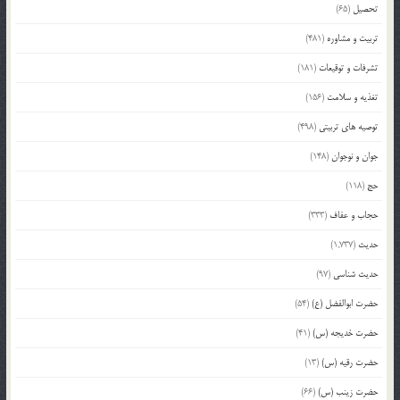
تحصیل
(65)
تربیت و مشاوره
(481)
تشرفات و توقیعات
(181)
تغذیه و سلامت
(156)
توصیه های تربیتی
(498)
جوان و نوجوان
(148)
حج
(118)
حجاب و عفاف
(333)
حدیث
(1,737)
حدیث شناسی
(97)
حضرت ابوالفضل (ع)
(54)
حضرت خدیجه (س)
(41)
حضرت رقیه (س)
(13)
حضرت زینب (س)
(66)