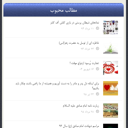
مطالب محبوب
نمادهای شیطان پرستی در بازی کلش آف کلنز
11 مرداد 94
خاطره ای از توسل به حضرت زهرا(س)
23 خرداد 94
تجارت پُرسود ازدواج موقت !
16 شهریور 04
براي اينكه دل پدر و مادر را به دست آوريم و هميشه از ما راضي باشند چكار بايد
بكنيم؟
23 تیر 95
زیارت نامه امام صادق علیه السلام
28 مرداد 95
مراسم شهادت امام صادق (ع) سال 93