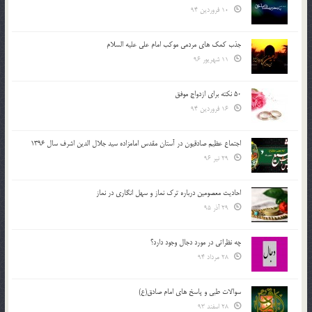
10 فروردین 94
جذب کمک های مردمی موکب امام علی علیه السلام
11 شهریور 96
50 نکته برای ازدواج موفق
16 فروردین 94
اجتماع عظیم صادقیون در آستان مقدس امامزاده سید جلال الدین اشرف سال 1396
29 تیر 96
احادیث معصومین درباره ترک نماز و سهل انگاری در نماز
29 آذر 95
چه نظراتی در مورد دجال وجود دارد؟
28 مرداد 94
سوالات طبی و پاسخ های امام صادق(ع)
28 اسفند 93