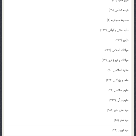
شیخ مفید
(42)
شیعه شناسی
(69)
صحیفه سجادیه
(4)
طب سنتی و گیاهی
(147)
ظهور
(334)
عبادات اسلامی
(627)
عبادات و فروع دین
(34)
عقاید اسلامی
(70)
علما و بزرگان
(224)
علوم اسلامی
(43)
علوم قرآنی
(343)
عید غدیر خم
(185)
عید فطر
(35)
عید نوروز
(45)