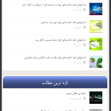
داستانهای ائمه: امام صادق (ع): به مستمند قبل از درخواست کمک کنید
20 تیر 03
داستانهای ائمه: امام صادق (ع): حق برادر مسلمان
20 تیر 03
داستانهای ائمه: امام صادق (ع): نتیجه دوستی با اهل بیت
20 تیر 03
داستانهای ائمه: امام صادق (ع): مقایسه طب اسلامی و طب جالینوس
20 تیر 03
تازه ترین مطالب
سلام ای هلال محرم
25 خرداد 05