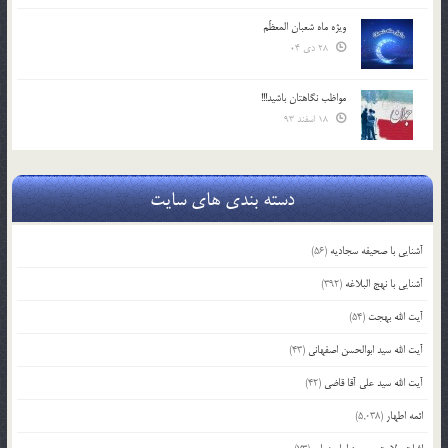
ویژه ماه شعبان المعظّم
28 دی 04
مواظب نگاهتان باشید!!!
18 اسفند 93
دسته بندی های سایت
آشنایی با صحیفه سجادیه
(56)
آشنایی با نهج البلاغه
(392)
آیت الله بهجت
(54)
آیت الله سید ابوالحسن اصفهانی
(43)
آیت الله سید علی آقا قاضی
(42)
ائمه اطهار
(5,038)