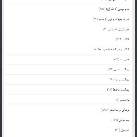
امام موسی کاظم (ع)
(152)
امر به معروف و نهی از منکر
(63)
امور تربیتی فرزندان
(51)
انتظار
(164)
انتظار از دیدگاه شخصیت ها
(17)
اهل بیت
(104)
بهداشت جسم
(73)
بهداشت روان
(26)
بهداشت محیط
(18)
بودائیسم
(15)
پزشکی و سلامت
(1,980)
پند خوبان
(129)
تحصیل
(62)