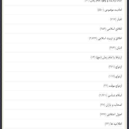
اثبات ولایت و وجود امام زمان
(73)
احادیث موضوعی
(550)
اخبار
(717)
اخلاق اسلامی
(956)
اخلاق و تربیت اسلامی
(2,836)
ادیان
(474)
ارتباط با امام زمان (عج)
(14)
ازدواج
(371)
ازدواج
(117)
ازدواج موقت
(32)
اسلام شناسی
(2,661)
اصحاب و یاران
(37)
اصول اعتقادی
(777)
اطلاعیه ها
(26)