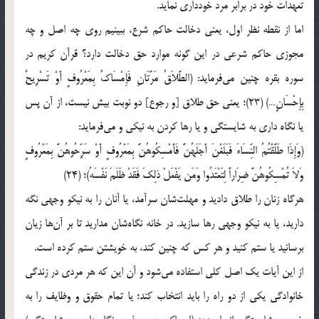
تعهدات خود در برابر مرد خودداری نماید.
اما از نقطه نظر اول، یعنی دخالت حاکم شرع، ببینیم روی چه اصل و چه
مجوزی حاکم شرعی در این گونه موارد حق دخالت دارد؟ قرآن کریم در
سوره بقره چنین می‌فرماید: (الطَّلاَقُ مَرَّتَانِ فَإِمْسَاكٌ بِمَعْرُوفٍ أَوْ تَسْرِیحٌ
بِإِحْسَانٍ…) (23)؛ یعنی حق طلاق [و رجوع] دو نوبت بیش نیست، از آن پس
یا نگاه داری به شایستگی و یا رها کردن به نیکی و می‌فرماید:
(وَإِذَا طَلَّقْتُمُ النِّسَاءَ فَبَلَغْنَ أَجَلَهُنَّ فَأَمْسِكُوهُنَّ بِمَعْرُوفٍ أَوْ سَرِّحُوهُنَّ بِمَعْرُوفٍ
وَلاَ تُمْسِكُوهُنَّ ضِرَاراً لِتَعْتَدُوا وَمَن یَفْعَلْ ذلِكَ فَقَدْ ظَلَمَ نَفْسَهُ)؛ (24)
هرگاه زنان را طلاق دادید و مهلت‌شان سرآمد، یا آنان را به نیکو وجهی نگه
دارید، یا به نیکو وجهی رها سازید. در خانه نگاه‌شان مدارید تا بر آن‌ها زیان
برسانید یا ستم کنید و هر کس که چنین کند، به خویشتن ستم کرده است.
از این آیات یک اصل کلی استفاده می‌شود و آن این که هر مردی در زندگی
خانوادگی یکی از دو راه را باید انتخاب کند؛ یا تمام حقوق و وظایف را به