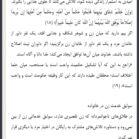
امیدی به استمرار زندگی دیده شود، تلاش می‌کنند تا جلوی جدایی را بگیرند.
(وَإِنْ خِفْتُمْ شِقَاقَ بَیْنِهِمَا فَابْعَثُوا حَكَماً مِنْ أَهْلِهِ وَحَكَماً مِنْ أَهْلِهَا إِن یُرِیدَا
إِصْلاَحاً یُوَفِّقِ اللّهُ بَیْنَهُمَا إِنَّ اللّهَ كَانَ عَلِیماً خَبِیراً)؛ (18)
اگر بیم دارید که میان زن و شوهر شکاف و جدایی افتد، یک نفر داور از
خاندان مرد و یک نفر داور از خاندان زن برگزینید؛ اگر داوران نیت اصلاح
داشته باشند، خداوند میان آن‌ها توافق ایجاد می‌کند؛ خدا دانا و آگاه است.
«راجع به این که آیا تشکیل حکمیت واجب است یا مستحب، میان علما
اختلاف است؛ محققان عقیده دارند که این کار وظیفه حکومت است و واجب
است». (19)
سوابق خدمت زن در خانواده
در طلاق‌ها‌ی‌ ناجوانمردانه که زن تقصیری ندارد، سوابق خدماتی زن از بین
نمی‌رود و دستاورد تلاش‌ها‌ی‌ مشترک به رایگان در اختیار مرد یا دیگری قرار
نمی‌گیرد.