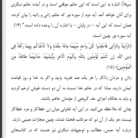
سَبِیلاً) اشاره به این است که این حکم موقتی است و در آینده حکم دیگری
برای آنان خواهد آمد. آیه دوم از سوره نور که حکم زانی و زانیه را بیان کرده،
همان است که این آیه – در پایان – با اشاره آن را وعده داده است.” (14)
آیه سوره نور چنین است:
(الزَّانِیَةُ وَالزَّانِی فَاجْلِدُوا كُلَّ وَاحِدٍ مِّنْهُمَا مِائَةَ جَلْدَةٍ وَلاَ تَأْخُذْكُم بِهِمَا رَأْفَةٌ فِی
دِینِ اللَّهِ إِن كُنتُمْ تُؤْمِنُونَ بِاللَّهِ وَالْیَوْمِ الْآخِرِ وَلْیَشْهَدْ عَذَابَهُمَا طَائِفَةٌ مِنَ
الْمُؤْمِنِینَ)؛ (15)
زنان و مردان زناکار را هر یک صد ضربه بزنید و اگر به خدا و روز قیامت
ایمان دارید، مبادا که در حکم خدا نسبت به آن دو دست خوش ترحم گردید
و باید به هنگام اجرای حد، گروهی از مؤمنان حاضر باشند.
چنان که ملاحظه می‌کنید، در این آیه تفاوتی میان زن خطاکار و مرد خطاکار
نیست، هر یک از آن دو که مرتکب فحشا شدند، چنین مجازات معینی دارند.
درباره آیه حبس، مطالب و توجیهات دیگری نیز هست که در کتاب‌ها‌ی‌