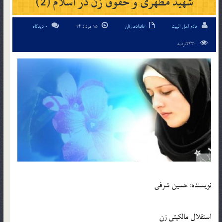
شهید مطهری و حقوق زن در اسلام (2)
خادم اهل البیت
خانواده
,
زنان
15 مرداد 94
0 دیدگاه
2430بازدید
نویسنده: حسین شرفی
استقلال مالکیتی زن