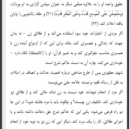
حقوق واجبه او را به علاوه مبلغی دیگر به عنوان سپاس گزاری به او بپردازد.
(وَمَتِّعُوهُنَّ عَلَى الْمُوسِعِ قَدَرُهُ وَعَلَى الْمُقْتِرِ قَدَرُهُ) (21) و علقه زناشویی را پایان
یافته اعلام کند. (22)
اگر مردی از اختیارات خود سوء استفاده می‌کند و از طلاق زن – نه بدان
جهت که زندگی و همسری کند، بلکه برای این که از ازدواج آینده زن با
همسری مناسب جلوگیری کند و به تعبیر قرآن، او را (کالمعلقة) نگاه دارد –
خودداری می‌کند، چاره آن به دست حاکم شرع است.
شهید مطهری پس از طرح مباحثی درباره اهمیت عدالت و انصاف در اسلام،
به نقل از رساله فقیه برجسته علامه حلی می‌نویسد:
اگر مرد از انجام تعهدات خود نسبت به زن شانه خالی کند و از طلاق نیز
خودداری کند، تکلیف زن چیست؟ و چگونه باید با مرد مقابله شود؟ در این جا
دو راه فرض می‌شود: یکی این که حاکم شرع حق دخالت داشته باشد و با
اجرای طلاق، کار را یک سره کند، دیگر این که زن نیز به نوبه خود از انجام