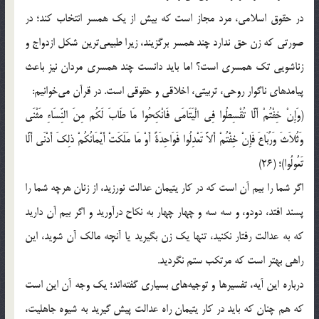
در حقوق اسلامی، مرد مجاز است که بیش از یک همسر انتخاب کند؛ در
صورتی که زن حق ندارد چند همسر برگزیند، زیرا طبیعی‌ترین شکل ازدواج و
زناشویی تک همسری است؟ اما باید دانست چند همسری مردان نیز باعث
پیامدهای ناگوار روحی، تربیتی، اخلاقی و حقوقی است. در قرآن می‌خوانیم:
(وَإِنْ خِفْتُمْ أَلَّا تُقْسِطُوا فِی الْیَتَامَى‏ فَانْكِحُوا مَا طَابَ لَكُم مِنَ النِّسَاءِ مَثْنَى‏
وَثُلاَثَ وَرُبَاعَ فَإِنْ خِفْتُمْ أَلاَّ تَعْدِلُوا فَوَاحِدَةً أَوْ مَا مَلَكَتْ أَیْمَانُكُمْ ذلِكَ أَدْنَى‏ أَلَّا
تَعُولُوا)؛ (26)
اگر شما را بیم آن است که در کار یتیمان عدالت نورزید، از زنان هرچه شما را
پسند افتد، دودو، و سه سه و چهار چهار به نکاح درآورید و اگر بیم آن دارید
که به عدالت رفتار نکنید، تنها یک زن بگیرید یا آنچه مالک آن شوید، این
راهی بهتر است که مرتکب ستم نگردید.
درباره این آیه، تفسیرها و توجیه‌ها‌ی‌ بسیاری گفته‌اند؛ یک وجه آن این است
که هم چنان که باید در کار یتیمان راه عدالت پیش گیرید به شیوه جاهلیت،