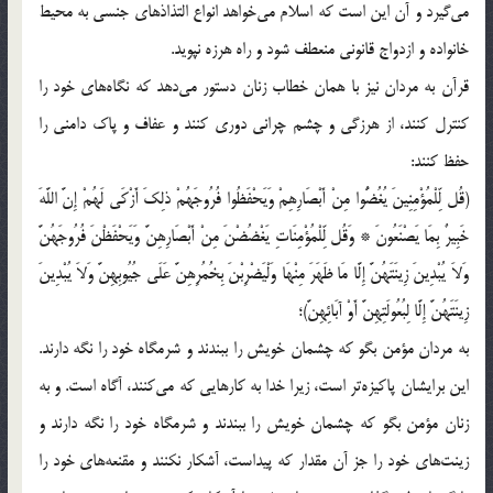
می‌گیرد و آن این است که اسلام می‌خواهد انواع التذاذهای جنسی به محیط
خانواده و ازدواج قانونی منعطف شود و راه هرزه نپوید.
قرآن به مردان نیز با همان خطاب زنان دستور می‌دهد که نگاه‌ها‌ی‌ خود را
کنترل کنند، از هرزگی و چشم چرانی دوری کنند و عفاف و پاک دامنی را
حفظ کنند:
(قُل لِّلْمُؤْمِنِینَ یُغُضُّوا مِنْ أَبْصَارِهِمْ وَیَحْفَظُوا فُرُوجَهُمْ ذلِكَ أَزْكَى‏ لَهُمْ إِنَّ اللَّهَ
خَبِیرٌ بِمَا یَصْنَعُونَ * وَقُل لِّلْمُؤْمِنَاتِ یَغْضُضْنَ مِنْ أَبْصَارِهِنَّ وَیَحْفَظْنَ فُرُوجَهُنَّ
وَلاَ یُبْدِینَ زِینَتَهُنَّ إِلَّا مَا ظَهَرَ مِنْهَا وَلْیَضْرِبْنَ بِخُمُرِهِنَّ عَلَى‏ جُیُوبِهِنَّ وَلاَ یُبْدِینَ
زِینَتَهُنَّ إِلَّا لِبُعُولَتِهِنَّ أَوْ آبَائِهِنَّ)؛
به مردان مؤمن بگو که چشمان خویش را ببندند و شرمگاه خود را نگه دارند.
این برایشان پاکیزه‌تر است، زیرا خدا به کارهایی که می‌کنند، آگاه است. و به
زنان مؤمن بگو که چشمان خویش را ببندند و شرمگاه خود را نگه دارند و
زینت‌ها‌ی‌ خود را جز آن مقدار که پیداست، آشکار نکنند و مقنعه‌ها‌ی‌ خود را