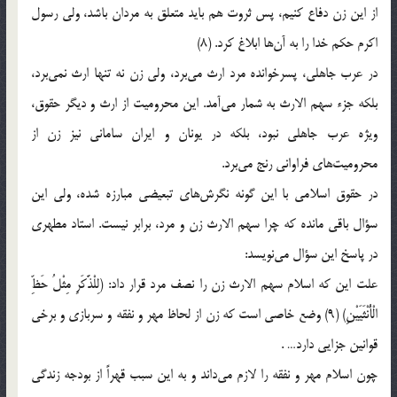
از این زن دفاع کنیم، پس ثروت هم باید متعلق به مردان باشد، ولی رسول
اکرم حکم خدا را به آن‌ها ابلاغ کرد. (8)
در عرب جاهلی، پسرخوانده مرد ارث می‌برد، ولی زن نه تنها ارث نمی‌برد،
بلکه جزء سهم الارث به شمار می‌آمد. این محرومیت از ارث و دیگر حقوق،
ویژه عرب جاهلی نبود، بلکه در یونان و ایران سامانی نیز زن از
محرومیت‌ها‌ی‌ فراوانی رنج می‌برد.
در حقوق اسلامی با این گونه نگرش‌ها‌ی‌ تبعیضی مبارزه شده، ولی این
سؤال باقی مانده که چرا سهم الارث زن و مرد، برابر نیست. استاد مطهری
در پاسخ این سؤال می‌نویسد:
علت این که اسلام سهم الارث زن را نصف مرد قرار داد: (لِلْذَّكَرِ مِثْلُ حَظِّ
الْأُنْثَیَیْنِ) (9) وضع خاصی است که زن از لحاظ مهر و نفقه و سربازی و برخی
قوانین جزایی دارد… .
چون اسلام مهر و نفقه را لازم می‌داند و به این سبب قهراً از بودجه زندگی