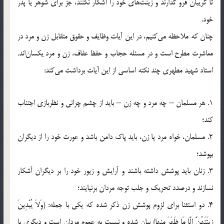
تا گریبان فرو گذارند و زینت‌ها‌ی‌ خود را آشکار نکنند، جز برای شوهر یا پدر
خود.
چنان که ملاحظه می‌کنیم، در این آیات وظایف و حقوق متقابل زن و مرد در
معاشرت مطرح است و در مسئله حجاب و حفظ عفاف، زن و مرد یکسان‌اند.
استاد شهید مطهری چند نکته اساسی از این آیات برداشت می‌کند:
1. هر مسلمان – چه مرد و چه زن – باید از چشم چرانی و نظربازی اجتناب
کند؛
2. مسلمان، خواه مرد یا زن، باید پاک دامن باشد و عورت خود را از دیگران
بپوشد؛
3. زنان باید پوشش داشته باشند و آرایش و زیور خود را بر دیگران آشکار
نسازند و درصدد تحریک و جلب توجه مردان برنیایند؛
4. دو استثنا برای لزوم پوشش زن ذکر شده که یکی با جمله: (وَلاَ یُبْدِینَ
زِینَتَهُنَّ إِلَّا مَا ظَهَرَ مِنها) بیان شده و نسبت به عموم مردان است و دیگری با