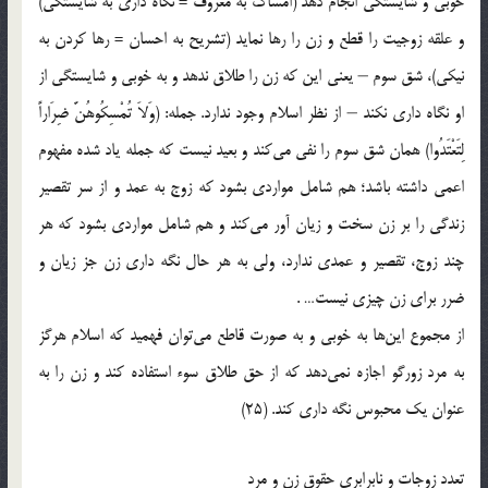
خوبی و شایستگی انجام دهد (امساک به معروف = نگاه داری به شایستگی)
و علقه زوجیت را قطع و زن را رها نماید (تشریح به احسان = رها کردن به
نیکی)، شق سوم – یعنی این که زن را طلاق ندهد و به خوبی و شایستگی از
او نگاه داری نکند – از نظر اسلام وجود ندارد. جمله: (وَلاَ تُمْسِكُوهُنَّ ضِرَاراً
لِتَعْتَدُوا) همان شق سوم را نفی می‌کند و بعید نیست که جمله یاد شده مفهوم
اعمی داشته باشد؛ هم شامل مواردی بشود که زوج به عمد و از سر تقصیر
زندگی را بر زن سخت و زیان آور می‌کند و هم شامل مواردی بشود که هر
چند زوج، تقصیر و عمدی ندارد، ولی به هر حال نگه داری زن جز زیان و
ضرر برای زن چیزی نیست… .
از مجموع این‌ها به خوبی و به صورت قاطع می‌توان فهمید که اسلام هرگز
به مرد زورگو اجازه نمی‌دهد که از حق طلاق سوء استفاده کند و زن را به
عنوان یک محبوس نگه داری کند. (25)
تعدد زوجات و نابرابری حقوق زن و مرد