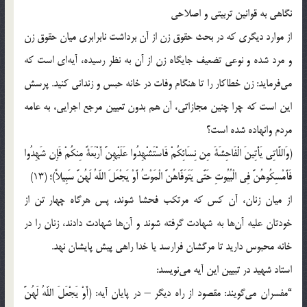
نگاهی به قوانین تربیتی و اصلاحی
از موارد دیگری که در بحث حقوق زن از آن برداشت نابرابری میان حقوق زن
و مرد شده و نوعی تضعیف جایگاه زن از آن به نظر رسیده، آیه‌ای است که
می‌فرماید: زن خطاکار را تا هنگام وفات در خانه حبس و زندانی کنید. پرسش
این است که چرا چنین مجازاتی، آن هم بدون تعیین مرجع اجرایی، به عامه
مردم وانهاده شده است؟
(وَاللَّاتِی یَأْتِینَ الْفَاحِشَةَ مِن نِسَائِكُمْ فَاسْتَشْهِدُوا عَلَیْهِنَّ أَرْبَعَةً مِنكُمْ فَإِن شَهِدُوا
فَأَمْسِكُوهُنَّ فِی الْبُیُوتِ حَتَّى‏ یَتَوَفَّاهُنَّ الْمَوْتُ أَوْ یَجْعَلَ اللّهُ لَهُنَّ سَبِیلاً)؛ (13)
از میان زنان، آن کس که مرتکب فحشا شوند، پس هرگاه چهار تن از
خودتان علیه آن‌ها به شهادت گرفته شوند و آن‌ها شهادت دادند، زنان را در
خانه محبوس دارید تا مرگشان فرارسد یا خدا راهی پیش پایشان نهد.
استاد شهید در تبیین این آیه می‌نویسد:
“مفسران می‌گویند: مقصود از راه دیگر – در پایان آیه: (أَوْ یَجْعَلَ اللّهُ لَهُنَّ