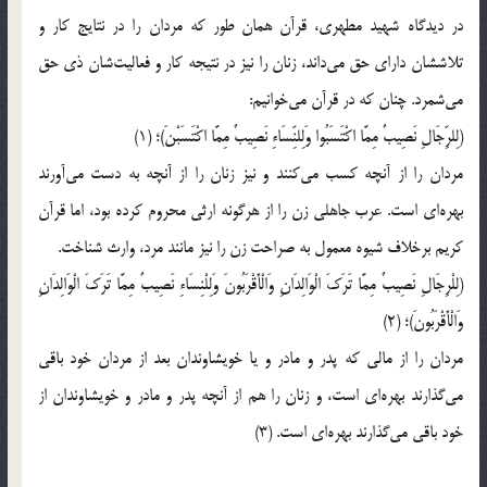
در دیدگاه شهید مطهری، قرآن همان طور که مردان را در نتایج کار و
تلاششان دارای حق می‌داند، زنان را نیز در نتیجه کار و فعالیت‌شان ذی حق
می‌شمرد. چنان که در قرآن می‌خوانیم:
(لِلرِّجَالِ نَصِیبٌ مِمَّا اكْتَسَبُوا وَلِلنِّسَاءِ نَصِیبٌ مِمَّا اكْتَسَبْنَ)؛ (1)
مردان را از آنچه کسب می‌کنند و نیز زنان را از آنچه به دست می‌آورند
بهره‌ای است. عرب جاهلی زن را از هرگونه ارثی محروم کرده بود، اما قرآن
کریم برخلاف شیوه معمول به صراحت زن را نیز مانند مرد، وارث شناخت.
(لِلْرِجَالِ نَصِیبٌ مِمَّا تَرَكَ الْوَالِدَانِ وَالْأَقْرَبُونَ وَلِلْنِسَاءِ نَصِیبٌ مِمَّا تَرَكَ الْوَالِدَانِ
وَالْأَقْرَبُونَ)؛ (2)
مردان را از مالی که پدر و مادر و یا خویشاوندان بعد از مردان خود باقی
می‌گذارند بهره‌ای است، و زنان را هم از آنچه پدر و مادر و خویشاوندان از
خود باقی می‌گذارند بهره‌ای است. (3)