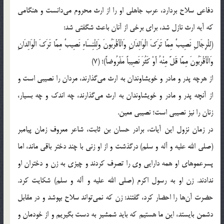
دفاعی سلاح بردارد، عرب جاهلی او را از ارث محروم می‌دانست و هنگامی
که آیه ارث نازل شد، برای برخی از آنان باعث شگفتی شد:
(لِلْرِجَالِ نَصِیبٌ مِمَّا تَرَكَ الْوَالِدَانِ وَالْأَقْرَبُونَ وَلِلْنِسَاءِ نَصِیبٌ مِمَّا تَرَكَ الْوَالِدَانِ
وَالْأَقْرَبُونَ مِمَّا قَلَّ مِنْهُ أَوْ كَثُرَ نَصِیباً مَفْرُوضاً)؛ (7)
از هرچه پدر و مادر و خویشاوندان به ارث می‌گذارند، مردان را نصیبی است و
از آنچه پدر و مادر و خویشاوندان به ارث می‌گذارند، چه اندک و چه بسیار،
زنان را نیز نصیبی است؛ نصیبی معین.
در زمان نزول این آیات، برادر حسان بن ثابت، شاعر معروف زمان پیامبر
(صلی الله علیه و آله و سلم) درگذشت و از او زنی با چند دختر باقی ماند، اما
پسرعموهای او همه دارایی وی را تصرف کردند و چیزی به زن و دختران او
ندادند. زن او به رسول اکرم (صلی الله علیه و آله و سلم) شکایت کرد.
حضرت آن‌ها را احضار کرد، گفتند: زن که نمی‌تواند سلاح بپوشد و در مقابل
دشمن بایستد، این ما هستیم که باید شمشیر به دست بگیریم و از خودمان و