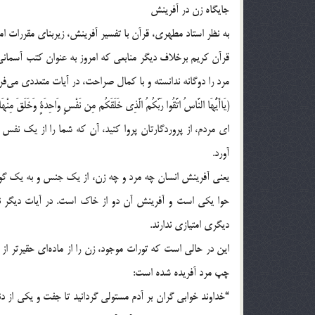
جایگاه زن در آفرینش
به نظر استاد مطهری، قرآن با تفسیر آفرینش، زیربنای مقررات ا
قرآن کریم برخلاف دیگر منابعی که امروز به عنوان کتب آسمان
مرد را دوگانه ندانسته و با کمال صراحت، در آیات متعددی می‌فرم
(یَاأَیُّهَا النَّاسُ اتَّقُوا رَبَّكُمُ الَّذِی خَلَقَكُم مِن نَفْسٍ وَاحِدَةٍ وَخَلَقَ مِنْهَا 
ای مردم، از پروردگارتان پروا کنید، آن که شما را از یک نفس 
آورد.
یعنی آفرینش انسان چه مرد و چه زن، از یک جنس و به یک گونه
حوا یکی است و آفرینش آن دو از خاک است. در آیات دیگر ن
دیگری امتیازی ندارند.
این در حالی است که تورات موجود، زن را از ماده‌ای حقیرتر ا
چپ مرد آفریده شده است:
“خداوند خوابی گران بر آدم مستولی گردانید تا جفت و یکی از د