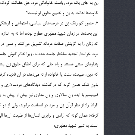
زن به جای یک مرد، ریاست خانوادگیِ مرد، حق حضانت کودک و…
تفاوت‌ها اهانت به زن و تضییع حقوق او نیست؟
7. حضور کم رنگ زن در عرصه‌ها‌ی‌ سیاسی، اجتماعی و فرهنگی و قرار گرفتن او در حجاب و عفاف، مانع دستیابی او به حقوقش نیست؟
این بحث‌ها در زمان شهید مطهری مطرح بوده، اما نه به اندازه ام
که زنان را به گزینش صفات مردانه تشویق می‌کنند و سعی در ج
مرد، خواستار تجدید ساختار جامعه شده‌اند، زیرا نظام کنونی جام
پندارهای سنتی هستند و راه حلی که برای احقاق حقوق زن پیشن
که دین، طبیعت، سنت یا خانواده ارائه می‌دهد، در آن نادیده گرفت
بدون شک همان گونه که در گذشته دیدگاه‌ها‌ی‌ مردسالاری و تح
فمینیسم با ایده زن سالاری و زن مداری نیز بیش از پیش به زی
افراط را؛ از نظر قرآن زن و مرد در انسانیت برابرند، ولی از
گرفته؛ همان گونه که آزادی و برابری انسان‌ها از طبیعت آن‌ها ا
است. به تعبیر شهید مطهری: