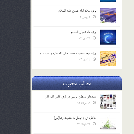
ویژه میلاد امام حسین علیه السلام
2 بهمن 04
ویژه ماه شعبان المعظّم
28 دی 04
ویژه مبعث حضرت محمد صلی الله علیه و اله و سلم
25 دی 04
مطالب محبوب
نمادهای شیطان پرستی در بازی کلش آف کلنز
11 مرداد 94
خاطره ای از توسل به حضرت زهرا(س)
23 خرداد 94