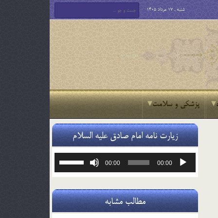
شنبه , 17 مرداد 1405
پزشکی و سلامت
زیارت نامه امام صادق علیه السلام
پخش‌کننده
برای
00:00
00:00
صوت
افزایش
یا
کاهش
صدا
مطالب مشابه
از
کلیدهای