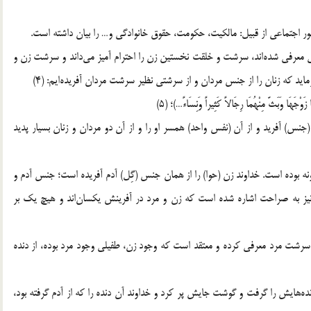
مور اجتماعی از قبیل: مالکیت، حکومت، حقوق خانوادگی و… را بیان داشته است.
ی معرفی شده‌اند، سرشت و خلقت نخستین زن را احترام آمیز می‌داند و سرشت زن و
اید که زنان را از جنس مردان و از سرشتی نظیر سرشت مردان آفریده‌ایم: (4)
زَوْجَهَا وَبَثَّ مِنْهُمَا رِجَالاً كَثِیراً وَنِسَاءً…)؛ (5)
(جنس) آفرید و از آن (نفس واحد) همسر او را و از آن دو مردان و زنان بسیار پدید
 بوده است. خداوند زن (حوا) را از همان جنس (گِل) آدم آفریده است؛ جنس آدم و
یز به صراحت اشاره شده است که زن و مرد در آفرینش یکسان‌اند و هیچ یک بر
ز سرشت مرد معرفی کرده و معتقد است که وجود زن، طفیلی وجود مرد بوده، از دنده
نده‌هایش را گرفت و گوشت جایش پر کرد و خداوند آن دنده را که از آدم گرفته بود،