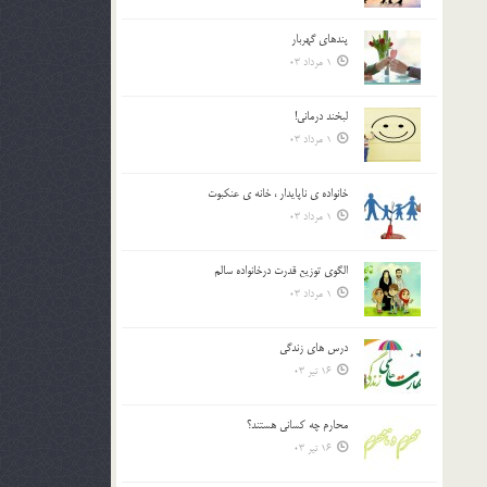
پندهاي گهربار
1 مرداد 03
لبخند درمانى!
1 مرداد 03
خانواده ي ناپايدار ، خانه ي عنکبوت
1 مرداد 03
الگوي توزيع قدرت درخانواده سالم
1 مرداد 03
درس هاي زندگي
16 تیر 03
محارم چه کساني هستند؟
16 تیر 03