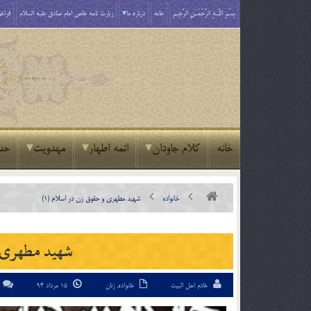
بِسْمِ اللَّـهِ الرَّحْمَـٰنِ الرَّحِيمِ
خانه
درباره ما
زیارت نامه خاص امام صادق علیه السلام
فراخو
خانه
کلام جاودان
ائمه اطهار
مهدویت
حد
خانواده
شهید مطهری و حقوق زن در اسلام (1)
شهید مطهری و
خادم اهل البیت
خانواده
,
زنان
15 مرداد 94