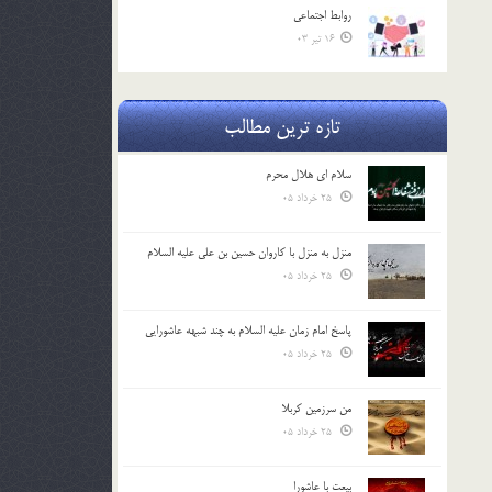
روابط اجتماعي
16 تیر 03
تازه ترین مطالب
سلام ای هلال محرم
25 خرداد 05
منزل به منزل با کاروان حسین بن علی علیه السلام
25 خرداد 05
پاسخ امام زمان علیه السلام به چند شبهه عاشورایی
25 خرداد 05
من سرزمین کربلا
25 خرداد 05
بیعت با عاشورا