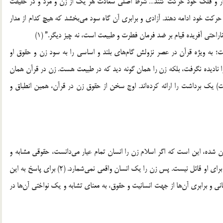
ر مدار و فلک خود حرکت کنند… شرط اصلی سعادت هر یک از زن و مرد و در حقیقت
ت خود ادامه دهند. آزادی و برابری آن گاه سود می‌بخشد که هیچ کدام از مدار
احتی آفریده قیام بر ضد فرمان فطرت و طبیعت است، نه چیز دیگر.” (1)
ست؛ به ویژه قرآن در عصر نزولش گام‌ها‌ی‌ بلند و اساسی را به سود زن و حقوق او
ا نادیده نگرفت، بلکه زن را همان گونه دید که در طبیعت هست. زن در قرآن همان
) یک برداشت را ارائه کرده‌اند. اوج سخن از حقوق زن در قرآن، همین انطباق و
ن شده، این است که اگر اسلام زن را انسان تمام عیار می‌دانست، حقوقی مشابه و
مساوی با مرد برای او وضع می‌کرد، اما حقوق مشابه و مساوی برای او قائل نیست. پس زن را یک انسان واقعی نمی‌شمارد. (2) برای پاسخ به این
ی و برابری آن‌ها از جهت انسانیت و حقوق، به معنای تشابه و یک نواختی آن‌ها در