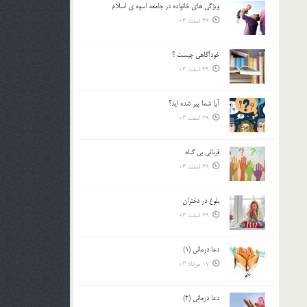
ويژگي هاي خانواده در جامعه اسوه ي اسلام
بالا
29 اسفند 03
و
پایین
استفاده
خودآگاهى چيست ؟
کنید.
29 اسفند 03
آیا شما پیر شده اید؟
29 اسفند 03
قرباني بي گناه
29 اسفند 03
بلوغ در دختران
29 اسفند 03
دعا درمانی (1)
17 مرداد 03
دعا درمانی (2)