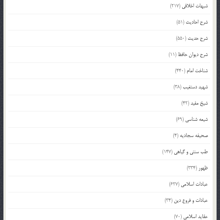
شبهات اخلاقی
(217)
شرح احادیث
(51)
شرح حدیث
(550)
شرح دیوان حافظ
(11)
شناخت امام
(440)
شهید دستغیب
(38)
شیخ مفید
(42)
شیعه شناسی
(69)
صحیفه سجادیه
(4)
طب سنتی و گیاهی
(147)
ظهور
(334)
عبادات اسلامی
(627)
عبادات و فروع دین
(34)
عقاید اسلامی
(70)