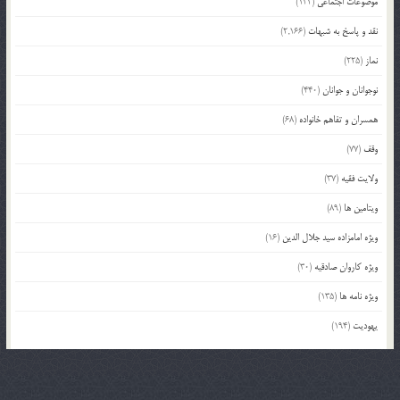
موضوعات اجتماعی
(122)
نقد و پاسخ به شبهات
(2,166)
نماز
(225)
نوجوانان و جوانان
(440)
همسران و تفاهم خانواده
(68)
وقف
(77)
ولایت فقیه
(37)
ویتامین ها
(89)
ویژه امامزاده سید جلال الدین
(16)
ویژه کاروان صادقیه
(30)
ویژه نامه ها
(135)
یهودیت
(194)