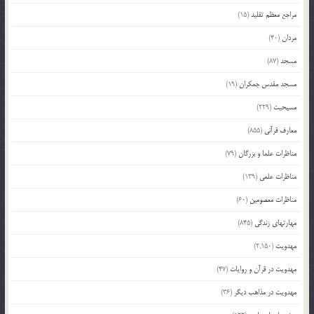
مراجع معظم تقلید
(15)
مردان
(40)
مسجد
(87)
مسجد مقدس جمکران
(19)
مسیحیت
(229)
معارف قرآنی
(855)
مناظرات علما و بزرگان
(79)
مناظرات علمی
(139)
مناظرات معصومین
(60)
مهارتهای زندگی
(845)
مهدویت
(2,150)
مهدویت در قرآن و روایات
(47)
مهدویت در مذاهب دیگر
(36)