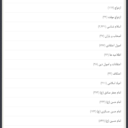
ازدواج
(117)
ازدواج موقت
(32)
اسلام شناسی
(2,661)
اصحاب و یاران
(37)
اصول اعتقادی
(777)
اطلاعیه ها
(26)
اعتقادات و اصول دین
(28)
اعتکاف
(43)
اعیاد اسلامی
(211)
امام جعفر صادق (ع)
(372)
امام حسن (ع)
(233)
امام حسن عسکری (ع)
(172)
امام حسین (ع)
(847)