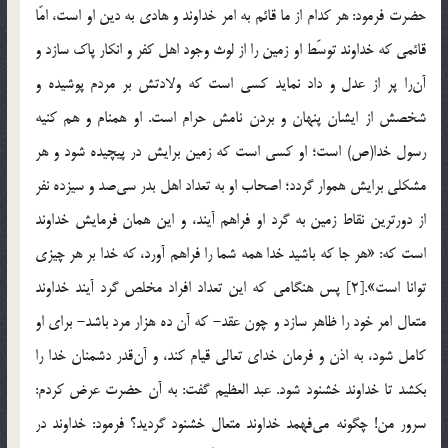
حضرت فرمود: هر کدام از ما قائم به امر خداوند و هادى به دین او است، امّا
قائمى که خداوند توسّط او زمین را از لوث وجود اهل کفر و انکار پاک سازد و
آن‌را پر از عدل و داد نماید کسى است که ولادتش بر مردم پوشیده و
شخصش از ایشان پنهان و بردن نامش حرام است. او همنام و هم کنیه
رسول خدا(ص) است؛ او کسى است که زمین برایش در پیچیده شود و هر
مشکلى برایش هموار گردد؛ اصحاب او به تعداد اهل بدر سی‌صد و سیزده نفر
از دورترین نقاط زمین به گرد او فراهم آیند، و این همان فرمایش خداوند
است که: «هر جا که باشید خدا همه شما را فراهم آورد، که خدا بر هر چیزى
توانا است».[2] پس هنگامى که این تعداد افراد مخلص گرد آیند خداوند
متعال امر خود را ظاهر سازد و چون عقد- که آن ده هزار مرد باشد- براى او
کامل شود، به اذن و فرمان خداى تعالى قیام کند، و آن‌قدر دشمنان خدا را
بکشد تا خداوند خشنود شود. عبد العظیم گفت: به آن حضرت عرض کردم:
سرور من! چگونه می‌فهمد خداوند متعال خشنود گردید؟ فرمود: خداوند در