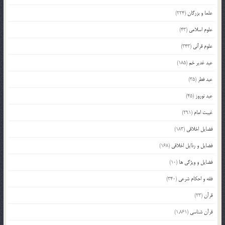
علما و بزرگان
(224)
علوم اسلامی
(43)
علوم قرآنی
(343)
عید غدیر خم
(185)
عید فطر
(35)
عید نوروز
(45)
غیبت امام
(291)
فضایل اخلاقی
(183)
فضایل و رذایل اخلاقی
(168)
فضایل و ویژگی ها
(10)
فقه و احکام شرعی
(340)
قرآن
(23)
قرآن شناسی
(1,861)