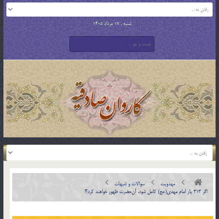
شنبه , 17 مرداد 1405
مهدویت
سوالات و شبهات
اگر 313 یار امام مهدی(عج) کامل شود، آن‌حضرت ظهور خواهند کرد؟!