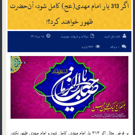
اگر 313 یار امام مهدی(عج) کامل شود، آن‌حضرت
ظهور خواهند کرد؟!
خادم اهل البیت
سوالات و شبهات
,
مهدویت
15 مرداد 94
0 دیدگاه
1466بازدید
بر فرض مثال اگر 313 یار امام مهدی کامل شود و امام مهدی ظهور نکند،