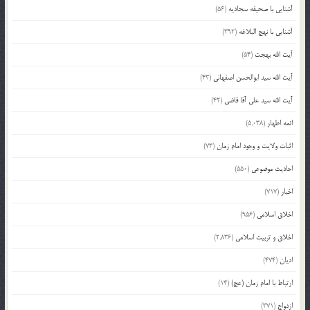
آشنایی با صحیفه سجادیه
(56)
آشنایی با نهج البلاغه
(392)
آیت الله بهجت
(54)
آیت الله سید ابوالحسن اصفهانی
(43)
آیت الله سید علی آقا قاضی
(42)
ائمه اطهار
(5,038)
اثبات ولایت و وجود امام زمان
(73)
احادیث موضوعی
(550)
اخبار
(717)
اخلاق اسلامی
(956)
اخلاق و تربیت اسلامی
(2,836)
ادیان
(474)
ارتباط با امام زمان (عج)
(14)
ازدواج
(371)