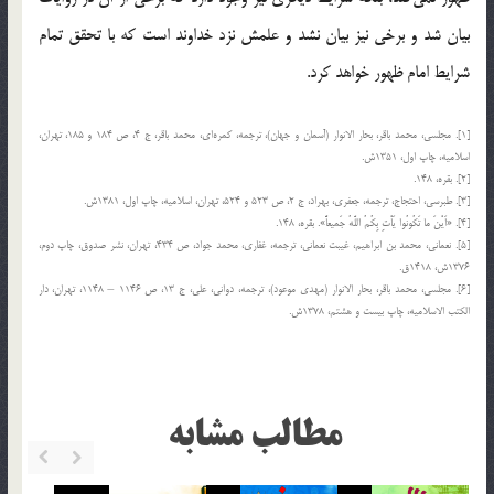
بیان شد و برخی نیز بیان نشد و علمش نزد خداوند است که با تحقق تمام
شرایط امام ظهور خواهد کرد.
[1]. مجلسی، محمد باقر، بحار الانوار (آسمان و جهان)، ترجمه، کمره‌‏اى،‏ محمد باقر، ج ‏4، ص 184 و 185، تهران،
اسلامیه، چاپ اول، 1351ش‏.
[2]. بقره، 148.
[3]. طبرسی، احتجاج، ترجمه، جعفرى‏، بهراد، ج ‏2، ص 523 و 524، تهران‏، اسلامیه‏، چاپ اول، 1381ش‏.
[4]. «اَیْنَ ما تَکُونُوا یَاْتِ بِکُمُ اللَّهُ جَمیعاً». بقره، 148.
[5]. نعمانى،‏ محمد بن ابراهیم، غیبت نعمانى، ترجمه، غفارى، محمد جواد، ص 434، تهران، نشر صدوق، چاپ دوم،
1376ش، 1418ق‏.
[6]. مجلسی، محمد باقر، بحار الانوار (مهدى موعود)، ترجمه، دوانى‏، على، ج 13، ص 1146 – 1148، تهران، دار
الکتب الاسلامیه‏، چاپ بیست و هشتم، 1378ش‏.
مطالب مشابه