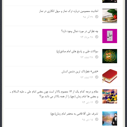
احادیث معصومین درباره ترک نماز و سهل انگاری در نماز
29 آذر 95
چه نظراتی در مورد دجال وجود دارد؟
28 مرداد 94
سوالات طبی و پاسخ های امام صادق(ع)
28 اسفند 93
«نفس» خطرناک ترین دشمن انسان
26 اسفند 93
مقام و درجه كدام يك از 14 معصوم بالاتر است چون بعضي امام علي ـ عليه السلام ـ
و بعضي ها امام زمان (عج) را از همه بالاتر مي دانند چرا؟
12 دی 94
تشرف علي آقا قاضي به محضر امام زمان(عج)
15 دی 95