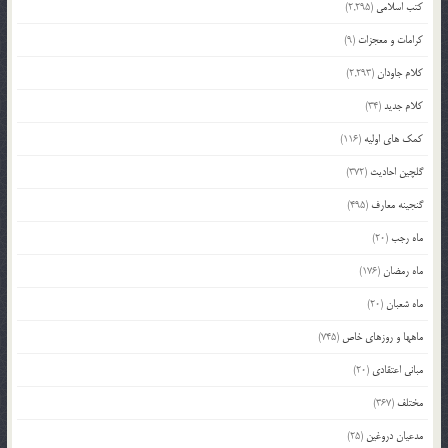
کتب اسلامی
(2,295)
کرامات و معجزات
(9)
کلام جاودان
(2,293)
کلام جدید
(34)
کمک های اولیه
(116)
گلچین احادیث
(372)
گنجینه معارف
(495)
ماه رجب
(20)
ماه رمضان
(176)
ماه شعبان
(20)
ماهها و روزهای خاص
(745)
مبانی اعتقادی
(20)
مختلف
(367)
مدعیان دروغین
(25)