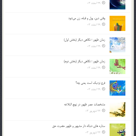
29 اسفند 03
وقتی دین، پول و قبله، زن می‌شود
29 اسفند 03
زمان ظهور ؛ نگاهی دیگر (بخش اول)
29 اسفند 03
زمان ظهور ؛ نگاهی دیگر (بخش دوم)
29 اسفند 03
فرج نزدیک است یعنی چه؟
29 اسفند 03
مشخصات عصر ظهور در نهج البلاغه
22 شهریور 03
ستاره های دنباله دار مشهور و ظهور حضرت حق
22 شهریور 03