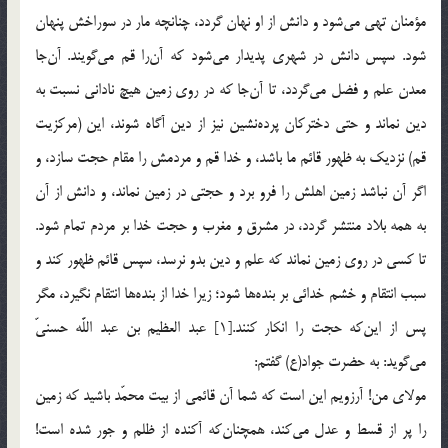
مؤمنان تهى می‌شود و دانش از او نهان گردد، چنانچه مار در سوراخش پنهان
شود. سپس دانش در شهرى پدیدار می‌شود که آن‌را قم می‌گویند. آن‌جا
معدن علم و فضل می‌گردد، تا آن‌جا که در روى زمین هیچ نادانى نسبت به
دین نماند و حتی دخترکان پرده‌‏نشین نیز از دین آگاه شوند، این (مرکزیت
قم) نزدیک به ظهور قائم ما باشد، و خدا قم و مردمش را مقام حجت سازد، و
اگر آن نباشد زمین اهلش را فرو برد و حجتى در زمین نماند، و دانش از آن
به همه بلاد منتشر گردد، در مشرق و مغرب و حجت خدا بر مردم تمام شود.
تا کسى در روى زمین نماند که علم و دین بدو نرسد، سپس قائم ظهور کند و
سبب انتقام و خشم خدائى بر بنده‌‏ها شود؛ زیرا خدا از بنده‌‏ها انتقام نگیرد، مگر
پس از این‌‌که حجت را انکار کنند.[1] عبد العظیم بن عبد اللَّه حسنىّ
می‌گوید: به حضرت جواد(ع) گفتم:
مولاى من! آرزویم این است که شما آن قائمى از بیت محمّد باشید که زمین
را پر از قسط و عدل می‌کند، همچنان‌که آکنده از ظلم و جور شده است!