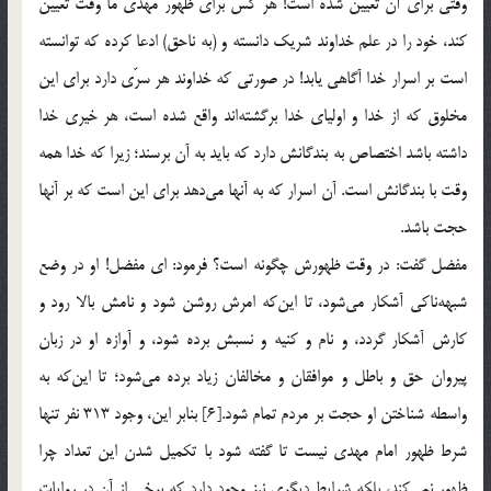
وقتى براى آن تعیین شده است! هر کس براى ظهور مهدى ما وقت تعیین
کند، خود را در علم خداوند شریک دانسته و (به ناحق) ادعا کرده که توانسته
است بر اسرار خدا آگاهى یابد! در صورتى که خداوند هر سرّى دارد براى این
مخلوق که از خدا و اولیای خدا برگشته‏‌اند واقع شده است، هر خیرى خدا
داشته باشد اختصاص به بندگانش دارد که باید به آن برسند؛ زیرا که خدا همه
وقت با بندگانش است. آن اسرار که به آنها می‌دهد براى این است که بر آنها
حجت باشد.
مفضل گفت: در وقت ظهورش چگونه است؟ فرمود: اى مفضل! او در وضع
شبهه‌‏ناکى آشکار می‌شود، تا این‌که امرش روشن شود و نامش بالا رود و
کارش آشکار گردد، و نام و کنیه و نسبش برده‏ شود، و آوازه او در زبان
پیروان حق و باطل و موافقان و مخالفان زیاد برده می‌شود؛ تا این‌که به
واسطه شناختن او حجت بر مردم تمام شود.[6] بنابر این، وجود 313 نفر تنها
شرط ظهور امام مهدی نیست تا گفته شود با تکمیل شدن این تعداد چرا
ظهور نمی‌کند، بلکه شرایط دیگری نیز وجود دارد که برخی از آن در روایات