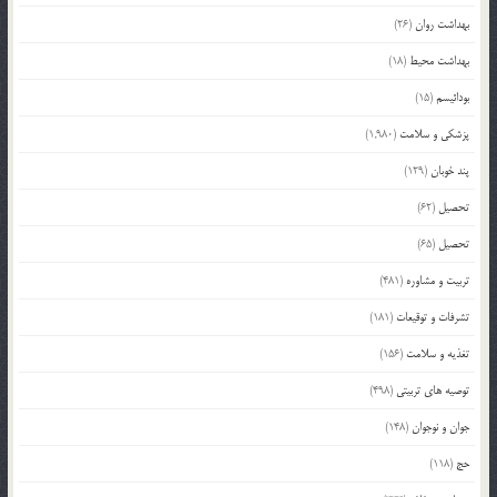
بهداشت روان
(26)
بهداشت محیط
(18)
بودائیسم
(15)
پزشکی و سلامت
(1,980)
پند خوبان
(129)
تحصیل
(62)
تحصیل
(65)
تربیت و مشاوره
(481)
تشرفات و توقیعات
(181)
تغذیه و سلامت
(156)
توصیه های تربیتی
(498)
جوان و نوجوان
(148)
حج
(118)