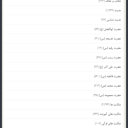
حجاب و عفاف
(333)
حدیث
(1,737)
حدیث شناسی
(97)
حضرت ابوالفضل (ع)
(54)
حضرت خدیجه (س)
(41)
حضرت رقیه (س)
(13)
حضرت زینب (س)
(66)
حضرت علی اکبر (ع)
(23)
حضرت فاطمه (س)
(530)
حضرت محمد (ص)
(613)
حضرت معصومه (س)
(45)
حکایت ها
(2,244)
حکایت های آموزنده
(749)
حکایت های قرآنی
(107)