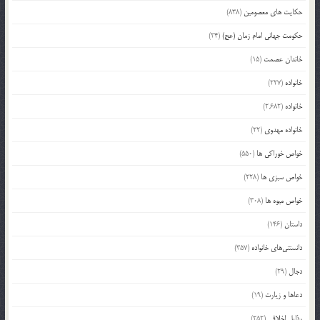
حکایت های معصومین
(838)
حکومت جهانی امام زمان (عج)
(24)
خاندان عصمت
(15)
خانواده
(227)
خانواده
(2,682)
خانواده مهدوی
(22)
خواص خوراکی ها
(550)
خواص سبزی ها
(228)
خواص میوه ها
(308)
داستان
(146)
دانستنی‌های خانواده
(357)
دجال
(29)
دعاها و زیارت
(19)
رذایل اخلاقی
(252)