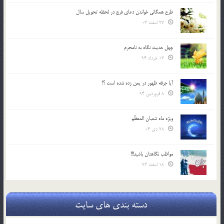
طرح همگانی خواندن دعای فرج در لحظه تحویل سال
27 اسفند 03
چهل حدیث نگاه به نامحرم
13 خرداد 94
آیا جرقه ظهور در یمن زده شده است ؟!
8 فروردین 94
ویژه ماه شعبان المعظّم
28 دی 04
مواظب نگاهتان باشید!!!
18 اسفند 93
دسته بندی های سایت