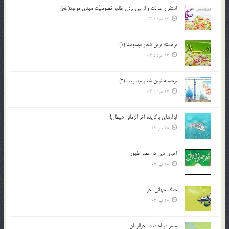
استقرار عدالت و از بين بردن ظلم، خصوصيّت مهدي موعود(عج)
13 مرداد 03
برجسته ترين شعار مهدويت (1)
13 مرداد 03
برجسته ترين شعار مهدويت (2)
13 مرداد 03
ابزارهاي برگزيده آخر الزماني شيطان!
28 تیر 03
احياي دين در عصر ظهور
28 تیر 03
جنگ جهاني آخر
28 تیر 03
مصر در احادیث آخرالزمان