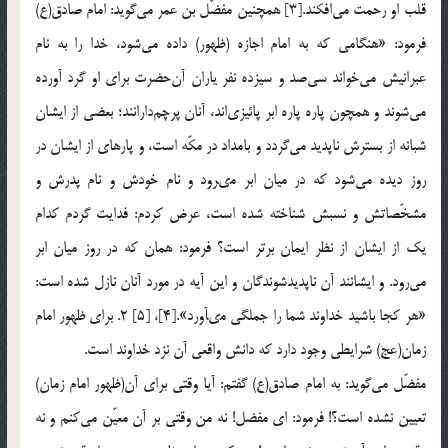
قلب او رحمت می‌افکند.[3] همچنین مفضّل بن عمر می‌گوید: امام صادق(ع)
فرمود: «هنگامى که به امام اجازه (ظهور) داده می‌شود، خدا را به نام
عبرانیش می‌خواند سی‌صد و سیزده نفر یاران آن‌حضرت براى او گرد آورده
می‌شوند و همچون پاره پاره ابر پائیزى‌‏اند، آنان پرچم‌دارانند؛ بعضى از ایشان
شبانه از بسترش ناپدید می‌گردد و بامداد در مکّه است، و پاره‏اى از ایشان در
روز دیده می‌شود که در میان ابر مى‏رود و نام خودش و نام پدرش و
مشخّصاتش و نسبش شناخته شده است، عرض کردم: فدایت گردم کدام
یک از ایشان از نظر ایمان برتر است؟ فرمود: همان که در روز میان ابر
می‌رود. و ایشانند آن ناپدیدشوندگان و این آیه در مورد آنان نازل شده است:
«هر کجا باشید خداوند شما را جملگى مى‏آورد».[4]، [5] 2. برای ظهور امام
زمان(عج) شرایطی وجود دارد که دانش واقعی آن نزد خداوند است.
مفضّل می‌گوید: به امام صادق(ع) گفتم: آیا وقتى براى آن(ظهور امام زمان)
تعیین نشده است؟! فرمود: اى مفضل! نه من وقتى بر آن معیّن می‌کنم و نه