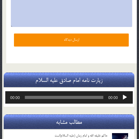
زیارت نامه امام صادق علیه السلام
پخش‌کننده
00:00
00:00
صوت
مطالب مشابه
حاکم خليفه الله و امام زمان (علیه السلام)است