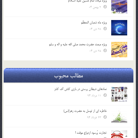
ویژه میلاد امام حسین علیه السلام
2 بهمن 04
ویژه ماه شعبان المعظّم
28 دی 04
ویژه مبعث حضرت محمد صلی الله علیه و اله و سلم
25 دی 04
مطالب محبوب
نمادهای شیطان پرستی در بازی کلش آف کلنز
11 مرداد 94
خاطره ای از توسل به حضرت زهرا(س)
23 خرداد 94
تجارت پُرسود ازدواج موقت !