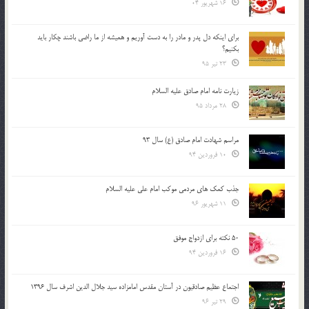
16 شهریور 04
براي اينكه دل پدر و مادر را به دست آوريم و هميشه از ما راضي باشند چكار بايد
بكنيم؟
23 تیر 95
زیارت نامه امام صادق علیه السلام
28 مرداد 95
مراسم شهادت امام صادق (ع) سال 93
10 فروردین 94
جذب کمک های مردمی موکب امام علی علیه السلام
11 شهریور 96
50 نکته برای ازدواج موفق
16 فروردین 94
اجتماع عظیم صادقیون در آستان مقدس امامزاده سید جلال الدین اشرف سال 1396
29 تیر 96