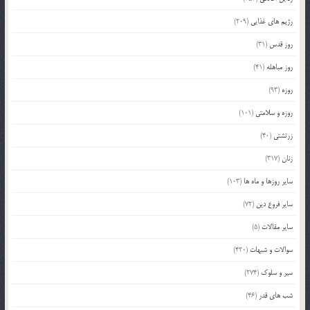
رژیم های غذایی
(209)
روز قدس
(31)
روز مباهله
(41)
روزه
(93)
روزه و سلامتی
(101)
زرتشتی
(40)
زنان
(317)
سایر روزها و ماه ها
(103)
سایر فروع دین
(72)
سایر مقالات
(5)
سوالات و شبهات
(420)
سیر و سلوک
(274)
شب های قدر
(46)