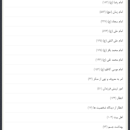
امام رضا (ع)
(182)
امام زمان (عج)
(583)
امام سجاد (ع)
(227)
امام علی (ع)
(894)
امام علی النقی (ع)
(165)
امام محمد باقر (ع)
(165)
امام محمد تقی (ع)
(146)
امام موسی کاظم (ع)
(152)
امر به معروف و نهی از منکر
(63)
امور تربیتی فرزندان
(51)
انتظار
(164)
انتظار از دیدگاه شخصیت ها
(17)
اهل بیت
(104)
بهداشت جسم
(73)