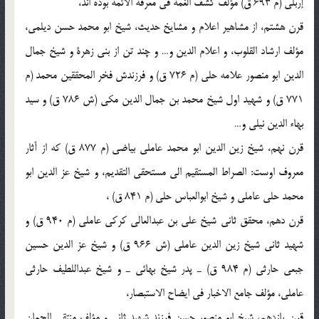
إربلي (م 693 ق) مؤلف كشف الغمة في معرفة الائمة بوده اند،
قرن هشتم، از مشاهير اعلام و مشايخ حديث، شيخ ابو محمد حسن ديلمي،
مؤلف ارشاد القلوب، و اعلام الدين و… و چند تن از بني زهرة و شيخ جمال
الدين ابو منصور علامه حلي (م 726 ق) و فرزندش فخر المحققين محمد (م
771 ق) و شهيد اول شيخ محمد بن جمال الدين مكي (ش 786 ق) و سيد
بهاء الدين نيلي و…
قرن نهم، شيخ زين الدين ابو محمد عاملي بياضي (م 877 ق) كه از آثار
معروف اوست: الصراط المستقيم الي مستحقي التقديم، و شيخ عز الدين ابو
محمد حلي عاملي و شيخ ابوالعباس حلي (م 841 ق) ،
قرن دهم، محقق ثاني شيخ علي بن عبدالعالي كركي عاملي (م 940 ق) و
شهيد ثاني شيخ زين الدين عاملي (ش 966 ق) و شيخ عز الدين حسين
جبعي حارثي (م 984 ق) ـ پدر شيخ بهائي ـ و شيخ عبداللطيف حارثي
عاملي، مؤلف جامع الاخبار في ايضاح الاستبصار،
قرن يازدهم، شيخ ابو منصور حسن فرزند شهيد ثاني و مؤلف منتقي الجمان