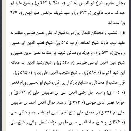
رجالي مشهور شيخ ابو العباس نجاشي (م 450 يا 463 ق) و شيخ مفيد ابو
عبدالله محمد عكبري (م 413 ق) و سيد شريف مرتضي علم الهدي (م 436
ق) بوده اند.
قرن ششم، از محدثان نامدار اين دوره: شيخ ابو علي حسن طوسي، ملقب به
مفيد دوم، فرزند شيخ الطائفه (م ب 515 ق)، شيخ قطب الدين ابو حسين
راوندي (م 573 ق) ، و فرزند برومندش شهيد ابو عبدالله نصير الدين حسين و
شيخ امين الدين ابوعلي طبرسي (م 548 ق) و شيخ رشيد الدين ابو عبدالله
ابن شهر آشوب (م 588 ق) ، و شيخ منتجب الدين علي بابويه (م 585 ق) ،
قرن هفتم، از محدثان و مشايخ بزرگوار اين قرن، شيخ ابوالحسين ورام نخعي
(م 605 ق) و سيد اجل رضي الدين علي بن طاووس حلي (م 664 ق) و
خواجه نصير الدين طوسي (م 673 ق) و سيد جمال الدين احمد بن طاووس
حلي (م 673 ق) و محقق حلي شيخ نجم الدين ابوالقاسم جعفر هذلي حلي
(م 676 ق) و شيخ عماد الدين حسن طبري، مؤلف كامل بهائي و شيخ علي