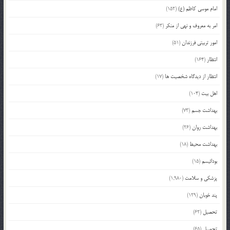
امام موسی کاظم (ع)
(152)
امر به معروف و نهی از منکر
(63)
امور تربیتی فرزندان
(51)
انتظار
(164)
انتظار از دیدگاه شخصیت ها
(17)
اهل بیت
(104)
بهداشت جسم
(73)
بهداشت روان
(26)
بهداشت محیط
(18)
بودائیسم
(15)
پزشکی و سلامت
(1,980)
پند خوبان
(129)
تحصیل
(62)
تحصیل
(65)