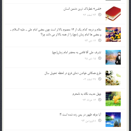
«نفس» خطرناک ترین دشمن انسان
26 اسفند 93
مقام و درجه كدام يك از 14 معصوم بالاتر است چون بعضي امام علي ـ عليه السلام ـ
و بعضي ها امام زمان (عج) را از همه بالاتر مي دانند چرا؟
12 دی 94
تشرف علي آقا قاضي به محضر امام زمان(عج)
15 دی 95
طرح همگانی خواندن دعای فرج در لحظه تحویل سال
27 اسفند 03
چهل حدیث نگاه به نامحرم
13 خرداد 94
آیا جرقه ظهور در یمن زده شده است ؟!
8 فروردین 94