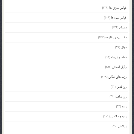
خواص سبزی ها
(228)
خواص میوه ها
(308)
داستان
(146)
دانستنی‌های خانواده
(357)
دجال
(29)
دعاها و زیارت
(19)
رذایل اخلاقی
(252)
رژیم های غذایی
(209)
روز قدس
(31)
روز مباهله
(41)
روزه
(93)
روزه و سلامتی
(101)
زرتشتی
(40)