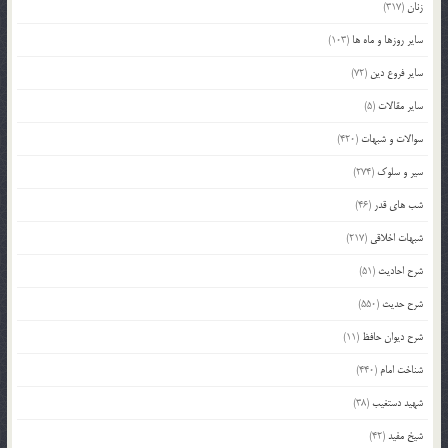
زنان
(317)
سایر روزها و ماه ها
(103)
سایر فروع دین
(72)
سایر مقالات
(5)
سوالات و شبهات
(420)
سیر و سلوک
(274)
شب های قدر
(46)
شبهات اخلاقی
(217)
شرح احادیث
(51)
شرح حدیث
(550)
شرح دیوان حافظ
(11)
شناخت امام
(440)
شهید دستغیب
(38)
شیخ مفید
(42)