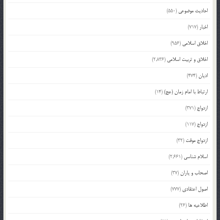
احادیث موضوعی
(550)
اخبار
(717)
اخلاق اسلامی
(956)
اخلاق و تربیت اسلامی
(2,836)
ادیان
(474)
ارتباط با امام زمان (عج)
(14)
ازدواج
(371)
ازدواج
(117)
ازدواج موقت
(32)
اسلام شناسی
(2,661)
اصحاب و یاران
(37)
اصول اعتقادی
(777)
اطلاعیه ها
(26)