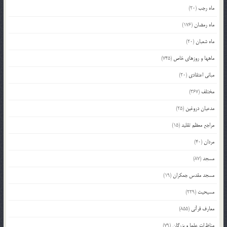
ماه رجب
(20)
ماه رمضان
(176)
ماه شعبان
(20)
ماهها و روزهای خاص
(745)
مبانی اعتقادی
(20)
مختلف
(367)
مدعیان دروغین
(25)
مراجع معظم تقلید
(15)
مردان
(40)
مسجد
(87)
مسجد مقدس جمکران
(19)
مسیحیت
(229)
معارف قرآنی
(855)
مناظرات علما و بزرگان
(79)