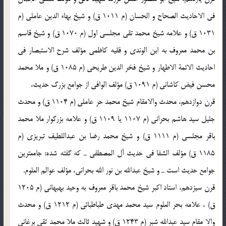
في الاحاديث الصحاح و الحسان (م 1011 ق) و شيخ بهاء الدين عاملي (م
1031 ق) و علامه شيخ محمد تقي مجلسي اول (م 1070 ق) و شيخ قاسم
بن محمد معروف به ابن الوندي و فقيه كاظمي مؤلف شرح الاستبصار في
احاديث الائمة الاطهار و شيخ فخر الدين طريحي (م 1085 ق) و ملا محمد
محسن فيض كاشاني (م 1091 ق) مؤلف الوافي از جوامع بزرگ حديث،
قرن دوازدهم، محدث والامقام شيخ محمد حر عاملي (م 1104 ق) و محدث
جليل سيد هاشم بحراني (م 1107 يا 1109 ق) و علامه بزرگوار ملا محمد
باقر مجلسي (م 1111 ق) و شيخ محمد رضا بن عبداللطيف تبريزي (م
1185 ق) مؤلف الشفا في حديث آل المصطفي ـ كه گفته شده: جامعترين
جوامع حديث است ـ و شيخ عبدالله بن نور الله بحراني، مؤلف عوالم العلوم.
قرن سيزدهم، استاد اكبر شيخ محمد باقر معروف به وحيد بهبهاني (م 1205
ق) ، علامه بحر العلوم سيد محمد مهدي طباطبائي (م 1212 ق) و محدث
والا مقام سيد عبدالله شبر (م 1243 ق) و شهيد ثالث ملا محمد تقي برغاني