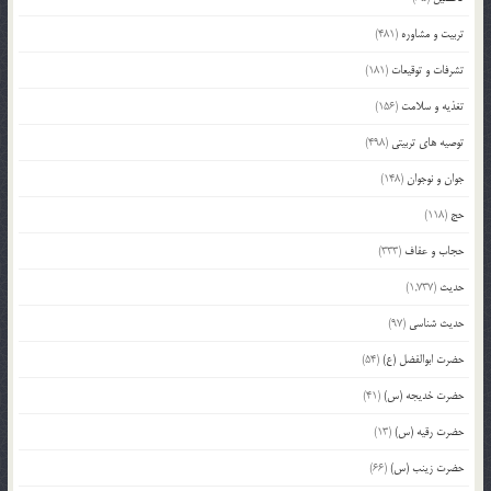
تربیت و مشاوره
(481)
تشرفات و توقیعات
(181)
تغذیه و سلامت
(156)
توصیه های تربیتی
(498)
جوان و نوجوان
(148)
حج
(118)
حجاب و عفاف
(333)
حدیث
(1,737)
حدیث شناسی
(97)
حضرت ابوالفضل (ع)
(54)
حضرت خدیجه (س)
(41)
حضرت رقیه (س)
(13)
حضرت زینب (س)
(66)