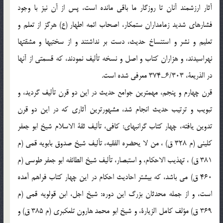
آثار ارزشمند آنان تا روزگار ما باقي مانده است، پس از آن نيز با وجود
فشارهاي شديد زمامداران ستمكار، اصحاب ائمه اطهار (ع) هرگز از تعلم و
تعليم و نشر و استنساخ حديث، دست بر نداشتند و از سختيها و مشقتها
نهراسيدند، و هزاران كتاب و اصل و نسخه تأليف نمودند، كه قسمتي از آنها
در الذريعة، 6/303ـ.374 معرفي شده است.
قرن چهارم و پنجم، مهمترين جوامع حديث در اين دو قرن تأليف گرديد، و
تبويب و ترتيب حديث انجام شد، مشهورترين آثاري كه در اين دو قرن
تدوين يافته، چهار كتاب گرانبهاي: كافي، تأليف ثقة الاسلام شيخ ابو جعفر
كليني (م 328 ق) ، من لا يحضره الفقيه، تأليف شيخ صدوق بابويه قمي (م
381 ق) ، تهذيب الاحكام، و استبصار، تأليف شيخ الطائفه ابو جعفر طوسي (م
460 ق) مي باشد، كه بيشتر احاديث احكام در اين چهار كتاب فراهم آمده
است، و از جمله محدثان بزرگ اين دوره: شيخ اجل، ابن قولويه قمي (م
369 ق) مؤلف كامل الزيارة، و شيخ ابو محمد هارون تلعكبري (م 385 ق) و