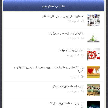
مطالب محبوب
نمادهای شیطان پرستی در بازی کلش آف کلنز
11 مرداد 94
خاطره ای از توسل به حضرت زهرا(س)
23 خرداد 94
تجارت پُرسود ازدواج موقت !
16 شهریور 04
براي اينكه دل پدر و مادر را به دست آوريم و هميشه از ما راضي باشند چكار بايد
بكنيم؟
23 تیر 95
زیارت نامه امام صادق علیه السلام
28 مرداد 95
مراسم شهادت امام صادق (ع) سال 93