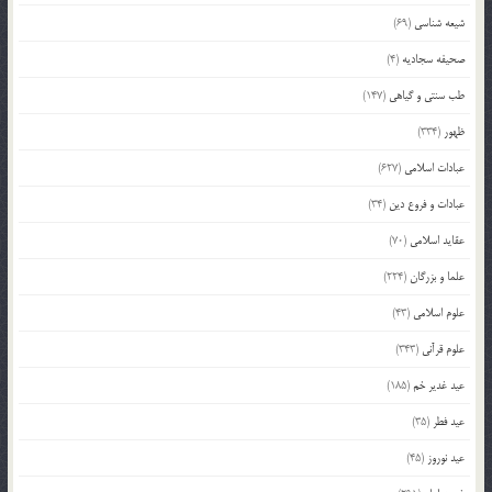
شیعه شناسی
(69)
صحیفه سجادیه
(4)
طب سنتی و گیاهی
(147)
ظهور
(334)
عبادات اسلامی
(627)
عبادات و فروع دین
(34)
عقاید اسلامی
(70)
علما و بزرگان
(224)
علوم اسلامی
(43)
علوم قرآنی
(343)
عید غدیر خم
(185)
عید فطر
(35)
عید نوروز
(45)