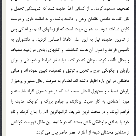
تصحيف مسدود گردد، و از كساني اخذ حديث شود كه شايستگي تحمل و
نقل كلمات مقدس خاندان وحي را داشته باشند، و به امانت داري و درست
كاري شناخته شوند. به همين جهت است كه از زمانهاي قديم، و اندكي پس
از تدوين حديث، نياز به اين علم كاملا احساس گرديد، و دانشوران به
تأسيس قواعد و اصول آن همت گماشتند، و كتابهاي زيادي در زمينه مشيخه
و رجال تأليف كردند، چنان كه در كتب درايه نيز شرايط و ضوابطي را براي
راويان و چگونگي جرح و تعديل و توثيق و تضعيف، تعيين نموده اند و مباني
مختلفي در اين باره اظهار داشته اند. اهتمام به معرفت رجال معتبر و پرهيز از
راويان ضعيف و مجهول الحال سبب شد كه در هر عصري افراد شايسته و
مورد اعتمادي به كار حديث پردازند، و جوامع بزرگ و كوچك حديث را
فراهم آورند، و در سخت ترين شرايط، گرانبهاترين آثار را ابداع كردند و نام
خود را به افق جاودانگي نقش بستند كه در خاتمه اين مقال فهرست كوتاهي
از مشاهير محدثان شيعه از آغاز تا عصر حاضر بيان مي گردد: