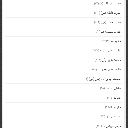
حضرت علی اکبر (ع)
(23)
حضرت فاطمه (س)
(530)
حضرت محمد (ص)
(613)
حضرت معصومه (س)
(45)
حکایت ها
(2,244)
حکایت های آموزنده
(749)
حکایت های قرآنی
(107)
حکایت های معصومین
(838)
حکومت جهانی امام زمان (عج)
(24)
خاندان عصمت
(15)
خانواده
(227)
خانواده
(2,682)
خانواده مهدوی
(22)
خواص خوراکی ها
(550)