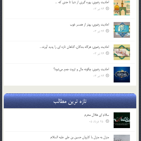
احادیث رضوی: بهره گیری از دنیا تا حدی که …
26 تیر 03
احادیث رضوی: بهتر از همسر خوب
26 تیر 03
احادیث رضوی: هرگاه بندگان، گناهان تازه ای را پدید آورند…
26 تیر 03
احادیث رضوی: چگونه مال و ثروت جمع می‌شود؟
26 تیر 03
تازه ترین مطالب
سلام ای هلال محرم
25 خرداد 05
منزل به منزل با کاروان حسین بن علی علیه السلام