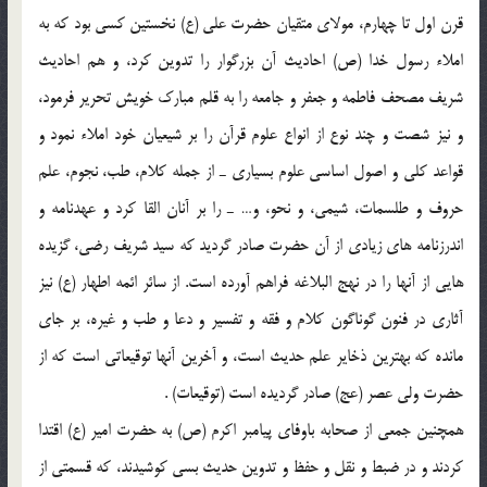
قرن اول تا چهارم، مولاي متقيان حضرت علي (ع) نخستين كسي بود كه به
املاء رسول خدا (ص) احاديث آن بزرگوار را تدوين كرد، و هم احاديث
شريف مصحف فاطمه و جعفر و جامعه را به قلم مبارك خويش تحرير فرمود،
و نيز شصت و چند نوع از انواع علوم قرآن را بر شيعيان خود املاء نمود و
قواعد كلي و اصول اساسي علوم بسياري ـ از جمله كلام، طب، نجوم، علم
حروف و طلسمات، شيمي، و نحو، و… ـ را بر آنان القا كرد و عهدنامه و
اندرزنامه هاي زيادي از آن حضرت صادر گرديد كه سيد شريف رضي، گزيده
هايي از آنها را در نهج البلاغه فراهم آورده است. از سائر ائمه اطهار (ع) نيز
آثاري در فنون گوناگون كلام و فقه و تفسير و دعا و طب و غيره، بر جاي
مانده كه بهترين ذخاير علم حديث است، و آخرين آنها توقيعاتي است كه از
حضرت ولي عصر (عج) صادر گرديده است (توقيعات) .
همچنين جمعي از صحابه باوفاي پيامبر اكرم (ص) به حضرت امير (ع) اقتدا
كردند و در ضبط و نقل و حفظ و تدوين حديث بسي كوشيدند، كه قسمتي از