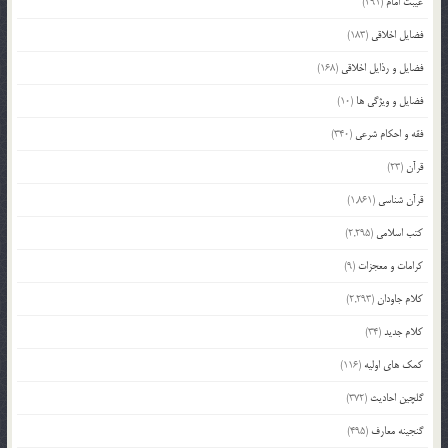
غیبت امام
(291)
فضایل اخلاقی
(183)
فضایل و رذایل اخلاقی
(168)
فضایل و ویژگی ها
(10)
فقه و احکام شرعی
(340)
قرآن
(23)
قرآن شناسی
(1,861)
کتب اسلامی
(2,295)
کرامات و معجزات
(9)
کلام جاودان
(2,293)
کلام جدید
(34)
کمک های اولیه
(116)
گلچین احادیث
(372)
گنجینه معارف
(495)