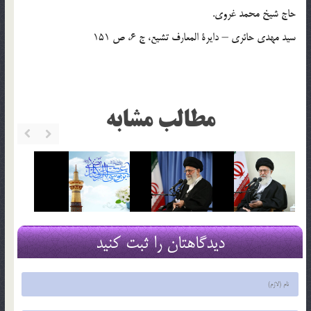
حاج شيخ محمد غروي.
سيد مهدي حائري – دايرة المعارف تشيع، ج 6، ص 151
مطالب مشابه
دیدگاهتان را ثبت کنید