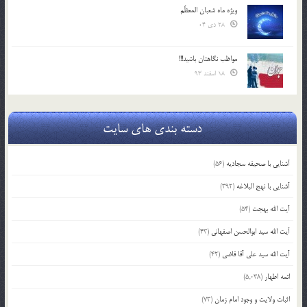
ویژه ماه شعبان المعظّم
28 دی 04
مواظب نگاهتان باشید!!!
18 اسفند 93
دسته بندی های سایت
آشنایی با صحیفه سجادیه
(56)
آشنایی با نهج البلاغه
(392)
آیت الله بهجت
(54)
آیت الله سید ابوالحسن اصفهانی
(43)
آیت الله سید علی آقا قاضی
(42)
ائمه اطهار
(5,038)
اثبات ولایت و وجود امام زمان
(73)