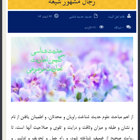
رجال مشهور شيعه
خادم اهل البیت
حدیث
,
حدیث شناسی
26 اسفند 93
0 دیدگاه
2030بازدید
از اهم مباحث علوم حديث شناخت راويان و محدثان، و اطمينان يافتن از نام
و نشان و طبقه و ميزان وثاقت و درايت و تقوي و صلاحيت آنها است، تا
روايت صحيح از ضعيف شناخته شود، و راه جعل و تحريف و تدليس و