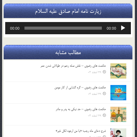
زیارت نامه امام صادق علیه السلام
پخش‌کننده
00:00
00:00
صوت
مطالب مشابه
حکمت های رضوی – نقش صله رحم در طولانی شدن عمر
29 اسفند 03
حکمت های رضوی – گره گشایی از کار مومن
29 اسفند 03
حکمت های رضوی – حد نیکی به پدر و مادر
29 اسفند 03
شرح دعای ماه رجب؛ «یا من ارجوه لکل خیر»