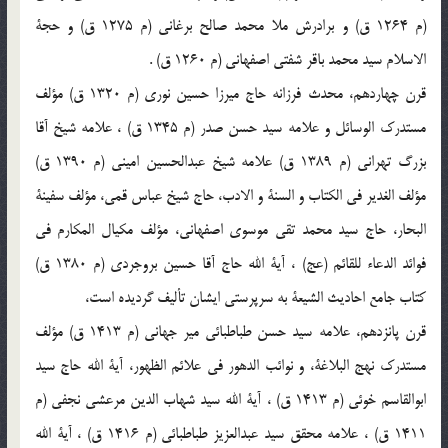
(م 1264 ق) و برادرش ملا محمد صالح برغاني (م 1275 ق) و حجة
الاسلام سيد محمد باقر شفتي اصفهاني (م 1260 ق) .
قرن چهاردهم، محدث فرزانه حاج ميرزا حسين نوري (م 1320 ق) مؤلف
مستدرك الوسائل و علامه سيد حسن صدر (م 1345 ق) ، علامه شيخ آقا
بزرگ تهراني (م 1389 ق) علامه شيخ عبدالحسين اميني (م 1390 ق)
مؤلف الغدير في الكتاب و السنة و الادب، حاج شيخ عباس قمي، مؤلف سفينة
البحار، حاج سيد محمد تقي موسوي اصفهاني، مؤلف مكيال المكارم في
فوائد الدعاء للقائم (عج) ، آية الله حاج آقا حسين بروجردي (م 1380 ق)
كتاب جامع احاديث الشيعة به سرپرستي ايشان تأليف گرديده است،
قرن پانزدهم، علامه سيد حسن طباطبائي مير جهاني (م 1413 ق) مؤلف
مستدرك نهج البلاغة، و نوائب الدهور في علائم الظهور، آية الله حاج سيد
ابوالقاسم خوئي (م 1413 ق) ، آية الله سيد شهاب الدين مرعشي نجفي (م
1411 ق) ، علامه محقق سيد عبدالعزيز طباطبائي (م 1416 ق) ، آية الله