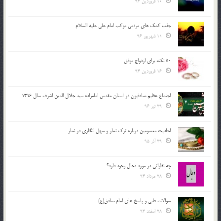
10 فروردین 94
جذب کمک های مردمی موکب امام علی علیه السلام
11 شهریور 96
50 نکته برای ازدواج موفق
16 فروردین 94
اجتماع عظیم صادقیون در آستان مقدس امامزاده سید جلال الدین اشرف سال 1396
29 تیر 96
احادیث معصومین درباره ترک نماز و سهل انگاری در نماز
29 آذر 95
چه نظراتی در مورد دجال وجود دارد؟
28 مرداد 94
سوالات طبی و پاسخ های امام صادق(ع)
28 اسفند 93