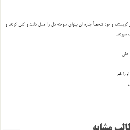
ز گريستند، و خود شخصاً جنازه آن بينواي سوخته دل را غسل دادند و كفن كردند و
ك سپردند.
ا علي
 را خبر
ي
الب مشابه