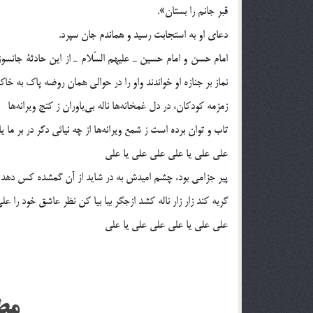
قبر جانم را بستان».
دعاي او به استجابت رسيد و هماندم جان سپرد.
امام حسن و امام حسين ـ عليهم السّلام ـ از اين حادثة جانسو
نماز بر جنازه او خواندند واو را در حوالي همان روضه پاك به خا
زمزمه كودكان، در دل غمخانه‌ها ناله بي‌ياوران ز كنج ويرانه‌ها
تاب و توان برده است ز شمع ويرانه‌ها از چه نيائي دگر در بر ما ي
علي علي يا علي علي علي يا علي
پير جزامي بود، چشم اميدش به در شايد از آن گمشده كس دهد او
گريه كند زار زار ناله كشد ازجگر بيا بيا كن نظر عاشق خود را عل
علي علي يا علي علي علي يا علي
مط