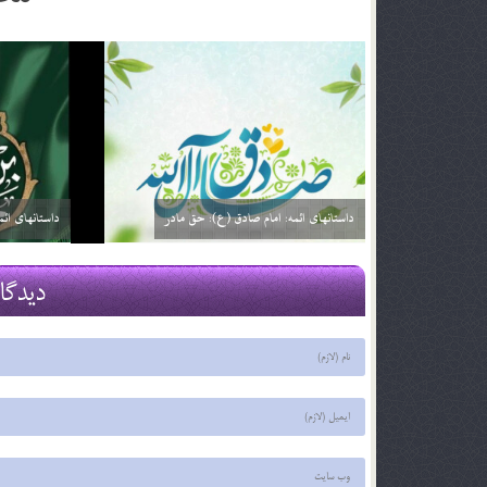
داستانهای ائمه: امام صادق (ع): خیارفروش
داستان های ا
29 اسفند 03
29 اسفند 03
دیدگا