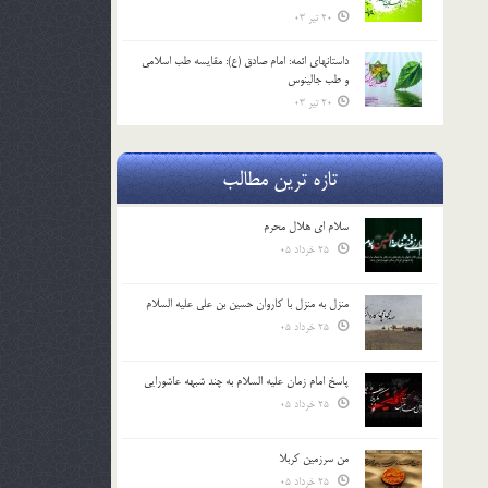
20 تیر 03
داستانهای ائمه: امام صادق (ع): مقایسه طب اسلامی
و طب جالینوس
20 تیر 03
تازه ترین مطالب
سلام ای هلال محرم
25 خرداد 05
منزل به منزل با کاروان حسین بن علی علیه السلام
25 خرداد 05
پاسخ امام زمان علیه السلام به چند شبهه عاشورایی
25 خرداد 05
من سرزمین کربلا
25 خرداد 05