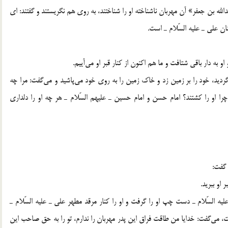
لله بن جعفر» آن مهربان ناشناخته او را شناختند، به روي هم نگريستند و گفتند: اي
نان علي ـ عليه السّلام ـ است.
به دار باقي شتافت و ما هم اكنون از كنار قبر او مي‌آييم.
گرديد، خود را بر زمين زد و خاك زمين را به روي خود مي‌پاشيد و مي‌گفت: مرا چه
چرا او را كشتند؟ امام حسن و امام حسين ـ عليهم السّلام ـ هر چه او را دلداري
 گفت:
 او ببريد.
يه السّلام ـ دست چپ او را گرفت و او را كنار مرقد مطهر علي ـ عليه السّلام ـ
ت، مي‌گفت: خدايا من طاقت فراق اين پدر مهربان را ندارم، تو را به حق صاحب اين