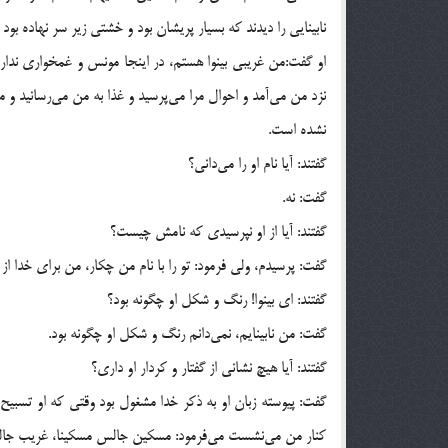
نابينايي را ديدند كه بسيار پريشان بود و خشتي زير سر نهاده بود
او گفت:‌من غريبي بينوا هستم، در اينجا مونس و غمخواري ند
نزد من مي‌آمد و احوال مرا مي‌پرسيد و غذا به من مي‌رسانيد و
نشده است.
گفتند:‌ آيا نام او را مي‌داني؟
گفت: نه.
گفتند: آيا از او نپرسيدي كه نامش چيست؟
گفت: پرسيدم، ولي فرمود: تو را با نام من چكار، ‌من براي خدا ا
گفتند: اي بينوا! رنگ و شكل او چگونه بود؟
گفت: من نابينايم، نمي‌دانم رنگ و شكل او چگونه بود.
گفتند: آيا هيچ نشاني از گفتار و كردار او داري؟
گفت: پيوسته زبان او به ذكر خدا مشغول بود وقتي كه او تسبيح 
كنار من مي‌نشست مي‌فرمود: مسكين جالس مسكينا، غريب جالس 