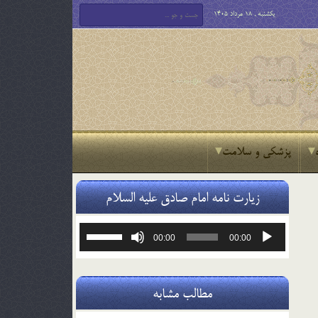
یکشنبه , 18 مرداد 1405
پزشکی و سلامت
زیارت نامه امام صادق علیه السلام
پخش‌کننده
برای
00:00
00:00
صوت
افزایش
یا
کاهش
صدا
مطالب مشابه
از
کلیدهای