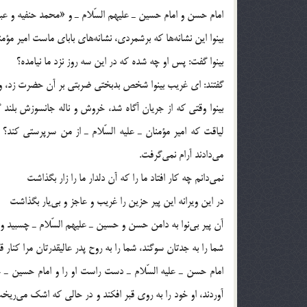
امام حسن و امام حسين ـ عليهم السّلام ـ و «محمد حنفيه و عبدا
بينوا اين نشانه‌ها كه برشمردي، نشانه‌هاي باباي ماست امير مؤم
بينوا گفت: پس او چه شده كه در اين سه روز نزد ما نيامده؟
گفتند:‌ اي غريب بينوا شخص بدبختي ضربتي بر‌ آن حضرت زد، و او 
بينوا وقتي كه از جريان آگاه شد، خروش و ناله جانسوزش بلند 
لياقت كه امير مؤمنان ـ عليه السّلام ـ از من سرپرستي كند؟ 
مي‌دادند آرام نمي‌گرفت.
نمي‌دانم چه كار افتاد ما را كه آن دلدار ما را زار بگذاشت
در اين ويرانه اين پير حزين را غريب و عاجز و بي‌يار بگذاشت
آن پير بي‌نوا به دامن حسن و حسين ـ عليهم السّلام ـ چسبيد و
شما را به جدتان سوگند، شما را به روح پدر عاليقدرتان مرا كنار قبر
امام حسن ـ عليه السّلام ـ دست راست او را و امام حسين ـ عل
آوردند، او خود را به روي قبر افكند و در حالي كه اشك مي‌ريخ