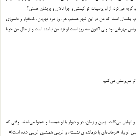
 و گريه مي‌كرد، از او پرسيدند: تو كيستي و چرا نالان و پريشان هستي؟
ارم، يكسال است كه من در اين شهر هستم، هر روز مرد مهربان، غمخوار و دلسوزي
 مونس مهرباني بود ولي اكنون سه روز است او نزد من نيامده است و از حال من جويا
ز تو سرپرستي مي‌كنم.
و تهليل مي‌گفت، زمين و زمان، در و ديوار با او همصدا و همنوا مي‌شدند. وقتي كه
غريبا، «درمانده‌اي با درمانده‌اي نشسته، و غريبي همنشين غريبي شده است!»