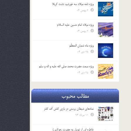
ویژه نامه میلاد سه خورشید دشت کربلا
2 بهمن 04
ویژه میلاد امام حسین علیه السلام
2 بهمن 04
ویژه ماه شعبان المعظّم
28 دی 04
ویژه مبعث حضرت محمد صلی الله علیه و اله و سلم
25 دی 04
مطالب محبوب
نمادهای شیطان پرستی در بازی کلش آف کلنز
11 مرداد 94
خاطره ای از توسل به حضرت زهرا(س)