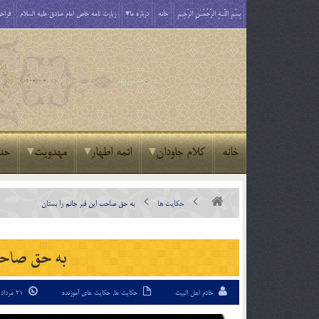
بِسْمِ اللَّـهِ الرَّحْمَـٰنِ الرَّحِيمِ
خانه
درباره ما
زیارت نامه خاص امام صادق علیه السلام
فراخو
خانه
کلام جاودان
ائمه اطهار
مهدویت
حد
حکایت ها
به حق صاحب اين قبر جانم را بستان
به حق صاحب 
خادم اهل البیت
حکایت ها
,
حکایت های آموزنده
21 مرداد 94