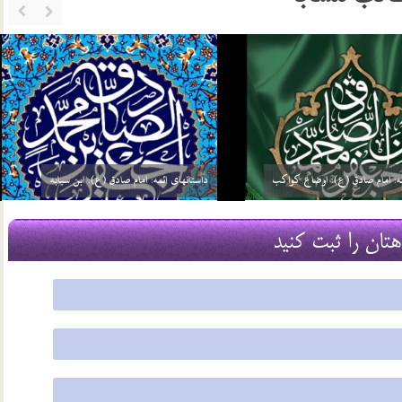
ئمه: امام صادق (ع): گره گشائی
داستانهای ائمه: امام صادق (ع): توحید مفضل
21 مرداد 03
هتان را ثبت کنید