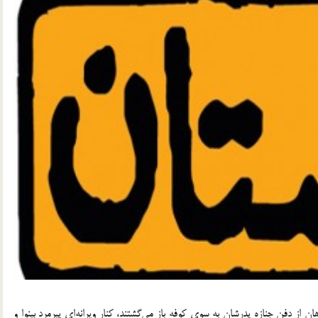
 از دفن جنازه پدرشان به سوي كوفه باز مي‌گشتند، كنار ويرانه‌اي پيرمرد بينوا و