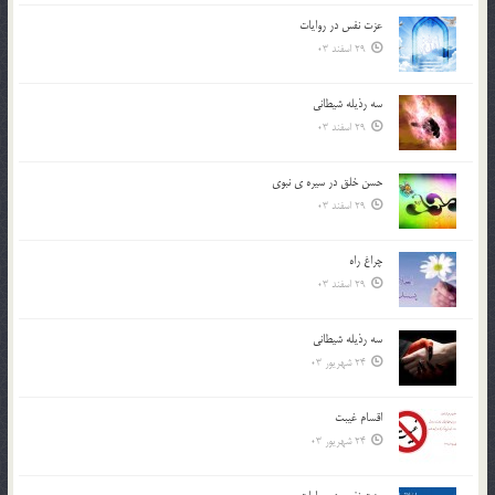
عزت نفس در روايات
29 اسفند 03
سه رذیله شیطانی
29 اسفند 03
حسن خلق در سيره ي نبوي
29 اسفند 03
چراغ راه
29 اسفند 03
سه رذیله شیطانی
24 شهریور 03
اقسام غيبت
24 شهریور 03