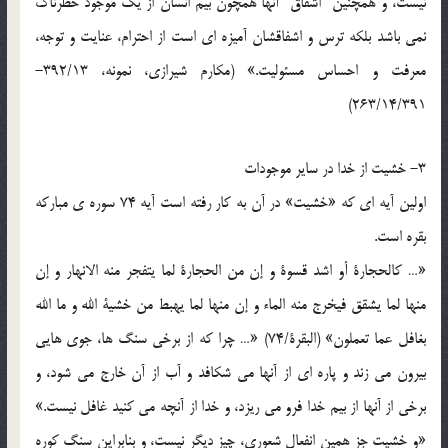
نیست، و همچنین “اشفاق” آنها همچون بیم انسان از یک موجود خطرناک
نمی باشد بلکه ترس و اشفاقشان آمیزه ای است از احترام، عنایت و توجه،
معرفت و احساس مسئولیت.» (مکارم شیرازی، نمونه، 392/13-
263/14/391)
3- خشیت از خدا در سایر موجودات
اولین آیه ای که «خشیت» در آن به کار رفته است آیه 74 سوره ی مبارکه
بقره است.
«… کالحجارة أو اشد قسوة و إن من الحجارة لما یتفجر منه الانهار و إن
منها لما یشقق فیخرج منه الماء و إن منها لما یهبط من خشیة الله و ما الله
بغافل عما تعملون» (البقرة/74) «… چرا که از برخی سنگ ها، جوی هایی
بیرون می زند و پاره ای از آنها می شکافد و آب از آن خارج می شود، و
برخی از آنها از بیم خدا فرو می ریزد، و خدا از آنچه می کنید غافل نیست.»
«و خشیت جز همین انفعال شعوری، چیز دیگر نیست، و بنابراین سنگ کوره