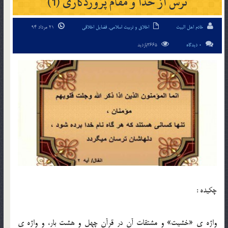
ترس از خدا و مقام پروردگاری (1)
خادم اهل البیت
اخلاق و تربیت اسلامی
,
فضایل اخلاقی
21 مرداد 94
0 دیدگاه
3665بازدید
چکیده :
واژه ی «خشیت» و مشتقات آن در قرآن چهل و هشت بار، و واژه ی