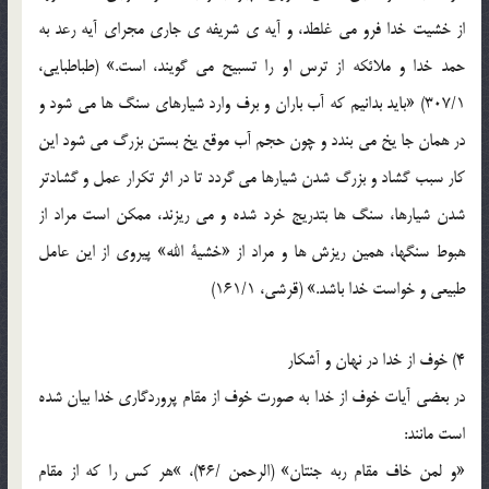
از خشیت خدا فرو می غلطد، و آیه ی شریفه ی جاری مجرای آیه رعد به
حمد خدا و ملائکه از ترس او را تسبیح می گویند، است.» (طباطبایی،
307/1) «باید بدانیم که آب باران و برف وارد شیارهای سنگ ها می شود و
در همان جا یخ می بندد و چون حجم آب موقع یخ بستن بزرگ می شود این
کار سبب گشاد و بزرگ شدن شیارها می گردد تا در اثر تکرار عمل و گشادتر
شدن شیارها، سنگ ها بتدریج خرد شده و می ریزند، ممکن است مراد از
هبوط سنگها، همین ریزش ها و مراد از «خشیة الله» پیروی از این عامل
طبیعی و خواست خدا باشد.» (قرشی، 161/1)
4) خوف از خدا در نهان و آشکار
در بعضی آیات خوف از خدا به صورت خوف از مقام پروردگاری خدا بیان شده
است مانند:
«و لمن خاف مقام ربه جنتان» (الرحمن /46)، »هر کس را که از مقام