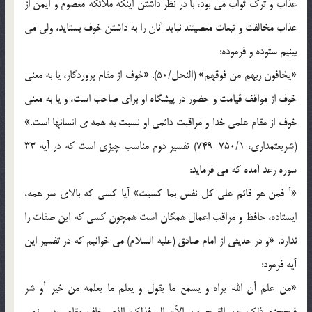
عذاب و ترک ثواب می بود، با در نظر داشتن اینکه ملائکه معصوم و ایمن از
عذاب مخالفت و تبعات معصیتند نباید آنان را به داشتن خوف بستاید، ولی می
بینیم ستوده و فرموده:
«یخافون ربهم من فوقهم» (النحل/50). «خوف از مقام پروردگار، یا به معنی
خوف از مواقف قیامت و حضور در پیشگاه او برای صاحب است، و یا به معنی
خوف از مقام علمی خدا و مراقبت دائمی او نسبت به همه ی انسانها است.»
(شریعتمداری، 750/1-749) تفسیر دوم مناسب چیزی است که در آیه 33
سوره رعد آمده که می فرماید:
«أ فمن هو قائم علی کل نفس بما کسبت» آیا کسی که بالای سر همه،
ایستاده، حافظ و مراقب اعمال همگان است همچون کسی که این صفات را
ندارد. «و در حدیثی از امام صادق (علیه السلام) می خوانیم که در تفسیر این
آیه فرمود:
«من علم أن الله یراه و یسمع ما یقول و یعلم ما یعلمه من خیر أو شر
فیحجزه ذلک عن القبیح من الأعمال فذلک الذی خاف مقام ربه و نهی