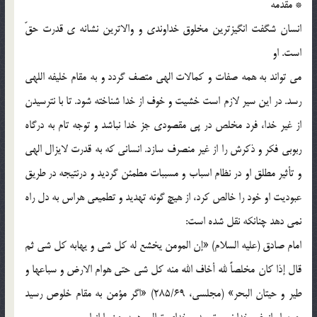
* مقدمه
انسان شگفت انگیزترین مخلوق خداوندی و والاترین نشانه ی قدرت حقّ
است. او
می تواند به همه صفات و کمالات الهی متصف گردد و به مقام خلیفه اللهی
رسد. در این سیر لازم است خشیت و خوف از خدا شناخته شود. تا با نترسیدن
از غیر خدا، فرد مخلص در پی مقصودی جز خدا نباشد و توجه تام به درگاه
ربوبی فکر و ذکرش را از غیر منصرف سازد. انسانی که به قدرت لایزال الهی
و تأثیر مطلق او در نظام اسباب و مسببات مطمئن گردید و درنتیجه در طریق
عبودیت او خود را خالص کرد، از هیچ گونه تهدید و تطمیعی هراس به دل راه
نمی دهد چنانکه نقل شده است:
امام صادق (علیه السلام) «إن المومن یخشع له کل شی و یهابه کل شی ثم
قال إذا کان مخلصاً لله أخاف الله منه کل شی حتی هوام الارض و سباعها و
طیر و حیتان البحر» (مجلسی، 285/69) «اگر مؤمن به مقام خلوص رسید