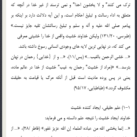
ترک می کنند” و لا یخشون احدا” و نمی ترسند از غیر خدا در آنچه که
متعلق به اداء رسالت و تبلیغ احکام است، و این آیه دلالت دارد بر اینکه بر
پیامبر صلی الله علیه و آله و سلم و تبلیغ رسالتشان تقیه جایز نیست.»
(طبرسی، 131/20) ولیکن خداوند خشیت واقعی از خدا را خشیتی معرفی
می کند که، در نهایی ترین لایه های وجودی انسانی رسوخ داشته باشد.
«… خشی الرحمن بالغیب…» (یس/11)، «… و از {خدایی} رحمان در نهان
بترسد…» «(مراد از خشیت” رحمان به غیب” خشیت از خدا در عالم ماده،
یعنی در پس پرده مادیت است قبل از آنکه مرگ یا قیامت به حقیقت
مکشوف گردد.» (طباطبایی، 95/17)
1-1) علم حقیقی، ایجاد کننده خشیت
خداوند ایجاد خشیت را نتیجه علم دانسته و می فرماید:
«… إنما یخشی الله من عباده العلماء إن الله عزیز غفور» (فاطر /28)، «… از