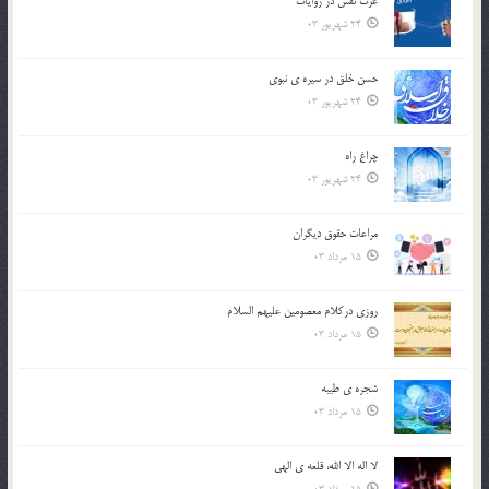
عزت نفس در روايات
24 شهریور 03
حسن خلق در سيره ي نبوي
24 شهریور 03
چراغ راه
24 شهریور 03
مراعات حقوق ديگران
15 مرداد 03
روزي دركلام معصومين عليهم السلام
15 مرداد 03
شجره ي طيبه
15 مرداد 03
لا اله الا الله، قلعه ي الهي