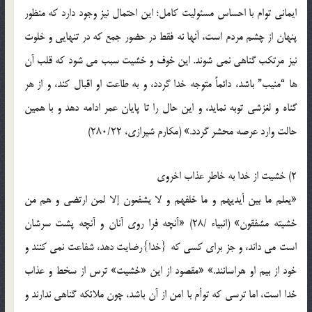
ایمانی توام با احساس مسئولیت کامل؛ این احتمال نیز وجود دارد که منظور
پنهان از چشم مردم است، آنها نه فقط در حضور جمع که در تنهایی و خلوت
نیز مرتکب گناهی نمی شوند. این خوف و خشیت سبب می شود که قلب آن
ها “منیب” باشد، دائماً متوجه خدا گردد، و به طاعت او اقبال کند، و از هر
گناه و لغزشی توبه نماید، و این حال را تا پایان عمر ادامه دهد و با همین
حالت وارد عرصه محشر گردد.» (مکارم شیرازی، 280/22)
2) خشیت از خدا به خاطر عذاب اخروی
«یعلم ما بین أیدیهم و ما خلفهم و لا یشفعون إلا لمن ارتضی و هم من
خشیته مشفقون» (انبیاء /28) «آنچه فرا روی آنان و آنچه پشت سرشان
است می داند، و جز برای کسی که {خدا}رضایت دهد، شفاعت نمی کنند و
خود از بیم او هراسانند.» «مقصود از این «خشیت» ترس از سخط و عذاب
خدا است، اما ترسی که توأم با امن از آن باشد، چون ملائکه گناهی ندارند و