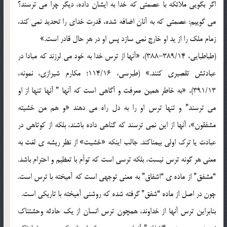
اگر بگویی ملائکه با عصمتی که خدا به ایشان داده، دیگر چرا می ترسند؟
می گوییم: عصمتی که به آنان اضافه شده، قدرت خدای را تحدید نمی کند،
زمام ملک را از ید او خارج نمی سازد پس او در هر حال قادر است.»
(طباطبایی، 389/14-388)، «آنها از ترس خدا به خود می لرزند که مبادا در
عبادتش تقصیری کنند.» (طبرسی، 114/16؛ مکارم شیرازی، نمونه،
391/13)، «به خاطر همین معرفت و آگاهی است که آنها ” آنها تنها از او
می ترسند” و تنها ترس او را به دل راه می دهند «و هم من خشیته
مشفقون»، آنها از این نمی ترسند که گناهی داده باشند، بلکه از کوتاهی در
عبادت یا ترک اولی بیمناکند. جالب اینکه «خشیت» از نظر ریشه ی لغت به
معنی هر گونه ترس نیست، بلکه ترسی است که توأم با تعظیم و احترام باشد.
“مشفق” از ماده ی “اشفاق” به معنی توجهی است که آمیخته با ترس است.
چون در اصل از ماده “شفق” گرفته شده که روشنی آمیخته با تاریکی است.
بنابراین ترس آنها از خداوند، همچون ترس انسان از یک حادثه وحشتناک