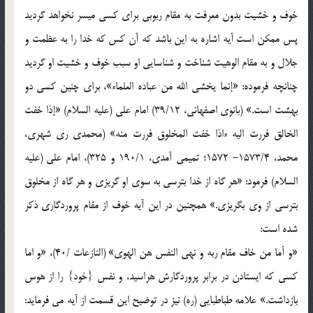
خوف و خشیت بدون معرفت به مقام ربوبی برای کسی میسر نخواهد گردید
پس ممکن است آیه اشاره به این باشد که آن کس که خدا را به عظمت و
جلال و به مقام الوهیت شناخت و شناسایی او سبب خوف و خشیت او گردید
چنانچه فرموده: «إنما یخشی الله من عباده العلماء»، برای چنین کسی دو
بهشت است.» (بانوی اصفهانی، 39/12) امام علی (علیه السلام) «إذا خفت
الخالق فررت الیه ءاذا خفت المخلوق فررت منه» (محمدی ری شهری،
محمد، 1573/4- 1572؛ تمیمی آمدی، 190/1 و 325)، امام علی (علیه
السلام) فرمود: «هر گاه از خدا بترسی به سوی او گریزی و هر گاه از مخلوق
بترسی از وی بگریزی.» همچنین در این آیه خوف از مقام پروردگاری ذکر
شده است:
«و أما من خاف مقام ربه و نهی النفس هن الهوی» (النازعات /40)، «و اما
کسی که ایستادن در برابر پروردگارش هراسید، و نفس {خود} را از هوس
بازداشت.» علامه طباطبایی (ره) نیز در توضیح این قسمت از آیه می فرماید: