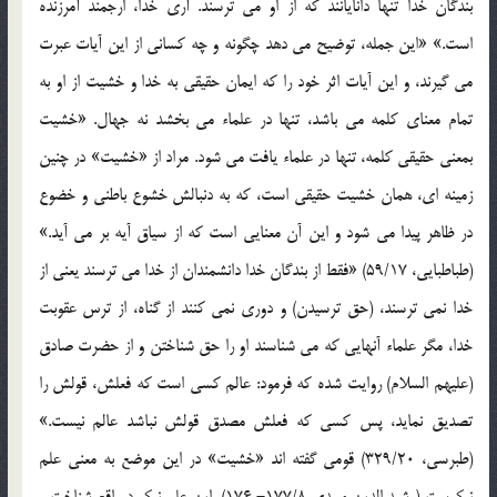
بندگان خدا تنها دانایانند که از او می ترسند. آری خدا، ارجمند آمرزنده
است.» «این جمله، توضیح می دهد چگونه و چه کسانی از این آیات عبرت
می گیرند، و این آیات اثر خود را که ایمان حقیقی به خدا و خشیت از او به
تمام معنای کلمه می باشد، تنها در علماء می بخشد نه جهال. «خشیت
بمعنی حقیقی کلمه، تنها در علماء یافت می شود. مراد از «خشیت» در چنین
زمینه ای، همان خشیت حقیقی است، که به دنبالش خشوع باطنی و خضوع
در ظاهر پیدا می شود و این آن معنایی است که از سیاق آیه بر می آید.»
(طباطبایی، 59/17) «فقط از بندگان خدا دانشمندان از خدا می ترسند یعنی از
خدا نمی ترسند، (حق ترسیدن) و دوری نمی کنند از گناه، از ترس عقوبت
خدا، مگر علماء آنهایی که می شناسند او را حق شناختن و از حضرت صادق
(علیهم السلام) روایت شده که فرمود: عالم کسی است که فعلش، قولش را
تصدیق نماید، پس کسی که فعلش مصدق قولش نباشد عالم نیست.»
(طبرسی، 329/20) قومی گفته اند «خشیت» در این موضع به معنی علم