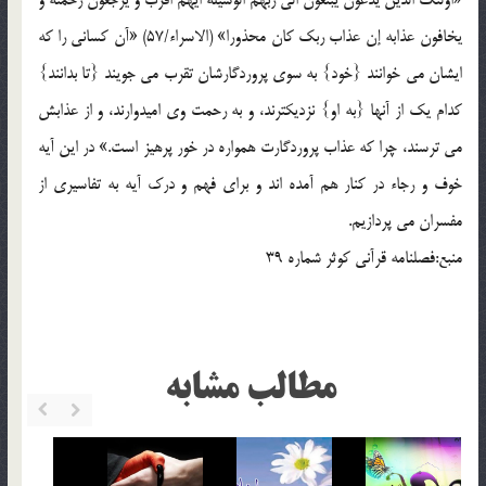
«اولئک الذین یدعون یبتغون الی ربهم الوسیلة ایهم اقرب و یرجعون رحمته و
یخافون عذابه إن عذاب ربک کان محذورا» (الاسراء/57) «آن کسانی را که
ایشان می خوانند {خود} به سوی پروردگارشان تقرب می جویند {تا بدانند}
کدام یک از آنها {به او} نزدیکترند، و به رحمت وی امیدوارند، و از عذابش
می ترسند، چرا که عذاب پروردگارت همواره در خور پرهیز است.» در این آیه
خوف و رجاء در کنار هم آمده اند و برای فهم و درک آیه به تفاسیری از
مفسران می پردازیم.
منبع:فصلنامه قرآنی کوثر شماره 39
مطالب مشابه