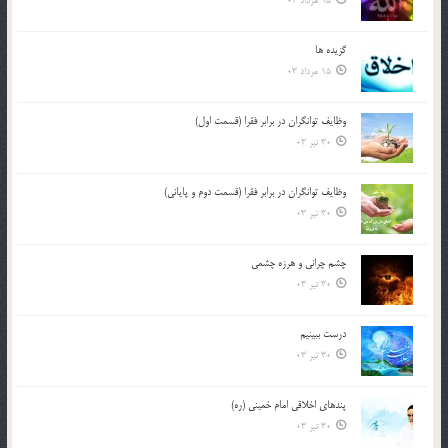
15 مرداد 03
گزيده ها
15 مرداد 03
وظایف توانگران در برابر فقرا (قسمت اول)
30 تیر 03
وظایف توانگران در برابر فقرا (قسمت دوم و پایانی)
30 تیر 03
چشم ‏چرانى و هرزه‏ چشمى
30 تیر 03
درست ببينيم
30 تیر 03
پندهاي اخلاقي امام خميني (ره)
30 تیر 03