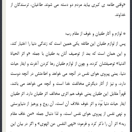
«وقتی طامه ی کبری بیاید مردم دو دسته می شوند. طاغیان، ترسندگان از
خداوند.
* لوازم و آثار طغیان و خوف از مقام رب:
پس از لوازم طغیان این طائفه یکی همین است که زندگی دنیا را اختیار کند،
و این همان است که بعد از توصیف آنان به طغیان با جمله «و اثر الحیاة
الدنیا» توصیفشان کرده. و چون از لوازم طغیان رها کردن آخرت و ایثار حیات
دنیا، یعنی پیروی هوای نفس در آنچه می خواهد و اطاعتش در آنچه دوست
دارد، و نیز از آثار دیگرش مخالفت خدا است و آنچه می خواهد می باشد،
قهراً مقابل این طغیان یعنی خوف هم اثری مخالف اثر طغیان دارد. اثر طغیان
ایثار حیات دنیا بُوَد و اثر خوف خلاف آن است، آن روع و پرهیز از دنیاپرستی
و نهی نفس از پیروی هوای نفس است، و لذا دنبال جمله «من خاف مقام
ربه» اثر آن را ذکر کرد و فرمود: «نهی النفس عن الهوی» و اگر در بیان این