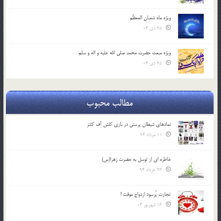
ویژه ماه شعبان المعظّم
28 دی 04
ویژه مبعث حضرت محمد صلی الله علیه و اله و سلم
25 دی 04
مطالب محبوب
نمادهای شیطان پرستی در بازی کلش آف کلنز
11 مرداد 94
خاطره ای از توسل به حضرت زهرا(س)
23 خرداد 94
تجارت پُرسود ازدواج موقت !
16 شهریور 04