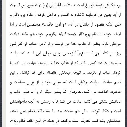
پروردگارش بترسد دو باغ است.» علامه طباطبایی (ره) در توضیح این قسمت
از آیه چنین می فرماید: «اشاره به اقسام و مراحل خوف از مقام پروردگار و
بیان اینکه مقصود از خائفان در آیه، «و لمن خاف…» مخلصین است و اما
اینکه خوف از مقام پروردگار چیست؟ باید بگوییم: خوف هم مانند عبادت
مراحلی دارد، بعضی از عقاب خدا می ترسند و از ترس عذاب او کفر نمی
ورزند و گناه نمی کنند، قهراً لازمه ی چنین خوفی این است که عبادت
صاحبش عبادت کسی باشد که از عذاب خدا می ترسد، عبادت می کند تا
گرفتار عذاب او نگردد، در نتیجه عبادتش خالصانه برای خدا نباشد، و این
قسم عبادت، عبادت بردگان است که موالی خود را از ترس سیاست و
شکنجه اطاعت می کنند، همچنان که بعضی دیگر او را به طمع ثواب و
پاداشش بندگی می کنند، عبادت می کنند تا به رسیدن به آنچه دلخواهشان
است رستگار گردند، اینان هم عبادت خدا را محضالله انجام نمی دهند،
عبادتشان یک قسم تجارت است و خوف در جمله «و لمن خاف مقام ربه»،