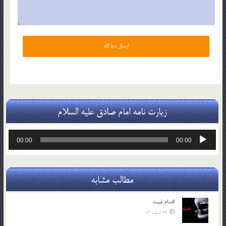
زیارت نامه امام صادق علیه السلام
پخش‌کننده
00:00
00:00
صوت
مطالب مشابه
اقسام غيبت
29 اسفند 03