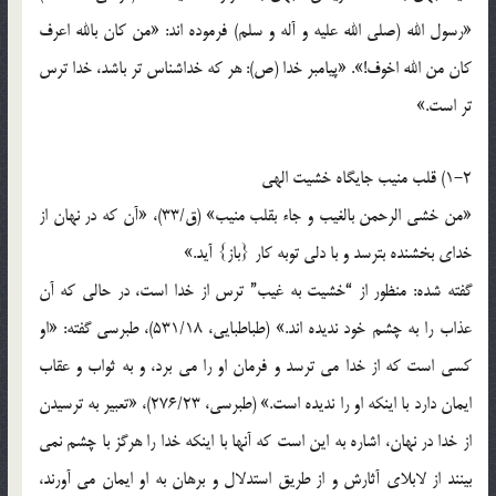
«رسول الله (صلی الله علیه و آله و سلم) فرموده اند: «من کان بالله اعرف
کان من الله اخوف!». «پیامبر خدا (ص): هر که خداشناس تر باشد، خدا ترس
تر است.»
1-2) قلب منیب جایگاه خشیت الهی
«من خشی الرحمن بالغیب و جاء بقلب منیب» (ق/33)، «آن که در نهان از
خدای بخشنده بترسد و با دلی توبه کار {باز} آید.»
گفته شده: منظور از “خشیت به غیب” ترس از خدا است، در حالی که آن
عذاب را به چشم خود ندیده اند.» (طباطبایی، 531/18)، طبرسی گفته: «او
کسی است که از خدا می ترسد و فرمان او را می برد، و به ثواب و عقاب
ایمان دارد با اینکه او را ندیده است.» (طبرسی، 276/23)، «تعبیر به ترسیدن
از خدا در نهان، اشاره به این است که آنها با اینکه خدا را هرگز با چشم نمی
بینند از لابلای آثارش و از طریق استدلال و برهان به او ایمان می آورند،