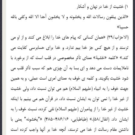
1) خشیت از خدا در نهان و آشکار
«الذین یبلغون رسالات الله و یخشونه و لا یخشون أحدا الا الله وکفی بالله
حسیبا»
(الاحزاب/39) «همان کسانی که پیام های خدا را ابلاغ می کنند و از او می
ترسند و از هیچ کس جز خدا بیم ندارد. و خدا برای حسابرسی کفایت می
کند.» «کلمه «خشیة» معنای تأثر مخصوصی در قلب است که از برخورد با
ناملایمات دست می دهد و ای بسا به آن چیزی هم که سبب تأثر قلب می
شود خشیت بگویند. و کلمه ی خوف به معنای امری است عملی، و به همین
جهت خوف را به انبیاء (علیهم السلام) هم می توان نسبت داد، ولی خشیت
از غیر خدا را نمی توان به ایشان نسبت داد، در قرآن هم می بینیم با اینکه
خشیت از غیر خدا را از پیامبران (علیهم السلام) نفی کرده، نسبت خوف را به
ایشان داد. (انفال/58).» (طباطبایی، 486/16-485) «”یخشونه” یعنی با
داشتن مقام رسالت از خدا می ترسند، آنچه خدا بر آنها واجب کرده است