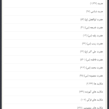
حدیث
(1,737)
حدیث شناسی
(97)
حضرت ابوالفضل (ع)
(54)
حضرت خدیجه (س)
(41)
حضرت رقیه (س)
(13)
حضرت زینب (س)
(66)
حضرت علی اکبر (ع)
(23)
حضرت فاطمه (س)
(530)
حضرت محمد (ص)
(613)
حضرت معصومه (س)
(45)
حکایت ها
(2,244)
حکایت های آموزنده
(749)
حکایت های قرآنی
(107)
حکایت های معصومین
(838)