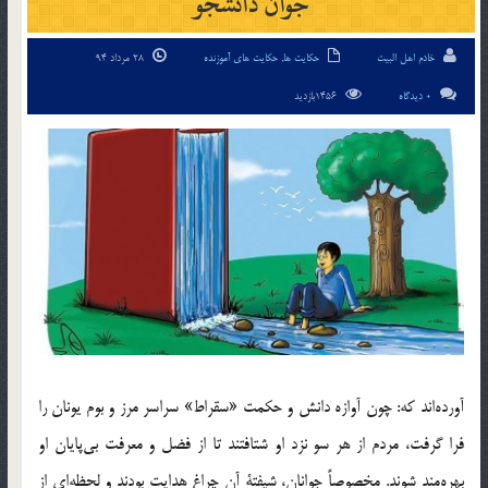
جوان دانشجو
خادم اهل البیت
حکایت ها
,
حکایت های آموزنده
28 مرداد 94
0 دیدگاه
1456بازدید
آورده‌اند كه: چون آوازه دانش و حكمت «سقراط» سراسر مرز و بوم يونان را
فرا گرفت، مردم از هر سو نزد او شتافتند تا از فضل و معرفت بي‌پايان او
بهره‌مند شوند. مخصوصاً جوانان، شيفتة آن چراغ هدايت بودند و لحظه‌اي از