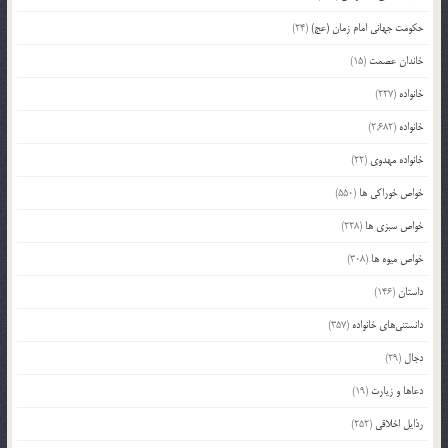
حکومت جهانی امام زمان (عج)
(24)
خاندان عصمت
(15)
خانواده
(227)
خانواده
(2,682)
خانواده مهدوی
(22)
خواص خوراکی ها
(550)
خواص سبزی ها
(228)
خواص میوه ها
(308)
داستان
(146)
دانستنی‌های خانواده
(357)
دجال
(29)
دعاها و زیارت
(19)
رذایل اخلاقی
(252)