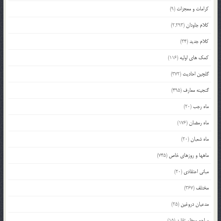
کرامات و معجزات
(9)
کلام جاودان
(2,293)
کلام جدید
(34)
کمک های اولیه
(116)
گلچین احادیث
(372)
گنجینه معارف
(495)
ماه رجب
(20)
ماه رمضان
(176)
ماه شعبان
(20)
ماهها و روزهای خاص
(745)
مبانی اعتقادی
(20)
مختلف
(367)
مدعیان دروغین
(25)
مراجع معظم تقلید
(15)