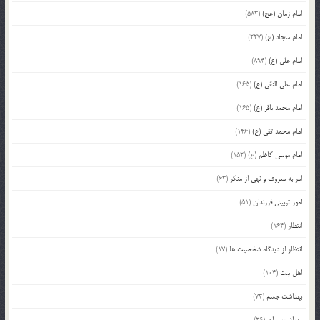
امام زمان (عج)
(583)
امام سجاد (ع)
(227)
امام علی (ع)
(894)
امام علی النقی (ع)
(165)
امام محمد باقر (ع)
(165)
امام محمد تقی (ع)
(146)
امام موسی کاظم (ع)
(152)
امر به معروف و نهی از منکر
(63)
امور تربیتی فرزندان
(51)
انتظار
(164)
انتظار از دیدگاه شخصیت ها
(17)
اهل بیت
(104)
بهداشت جسم
(73)
بهداشت روان
(26)