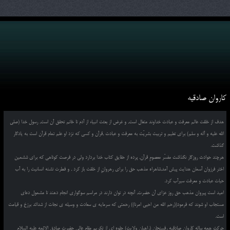
کاروان صادقیه
هدف از خلقت عالم معرفت و عبادت خداوند متعال است, و غرض از بعثت انبیاء از آدم تا خاتم تحقق آن است, رسول خدا (صلی
الله علیه و آله و سلم) برای تعلیم و تربیت بشریّت به معرفت و عبادت ,قرآن و کسی که نزد او علم تمام قرآن است به یادگار
گذاشت.
هرچند حوادث روزگار نگذاشت مفسّر معصومِ قرآن, پرده از حقایق کتاب خدا بردارد ولی در فرصت کوتاهی که برای ششمین
اختر فرزوان آسمان هدایت پیش آمد,شاهراه مذهب حق را برای رهروانِ از خلقت باز کرد , و فطرت تشنه انسانیت را به آب
حیات عبادت و معرفت سیرآب کرد.
امید است پیروان مذهب حق روز عزای آن حضرت, آنچه در توان دارند در مراسم سوگواری انجام دهند تا مشمول دعای
مستجاب او شوند که فرمود((رحم الله من احیی امرنا)) رحمتی که سرمایه ی سعادت و وسیله ی نجات از شدائد برزخ و قیامت
است.
حرکت همه ساله کاروان صادقیه رفسنجان (راهیان ولایت) جلوه ای از تکریم مقام عالی حضرت صادق الائمه علیه السلام