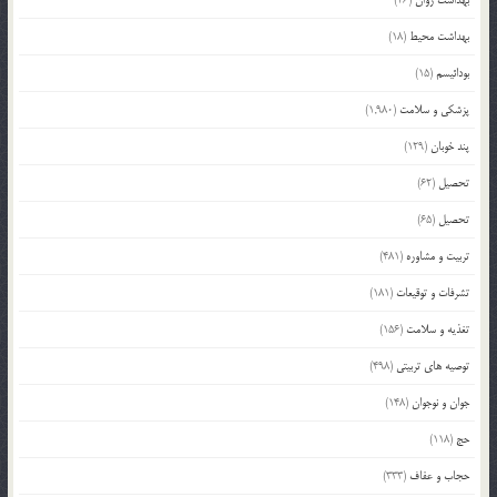
بهداشت محیط
(18)
بودائیسم
(15)
پزشکی و سلامت
(1,980)
پند خوبان
(129)
تحصیل
(62)
تحصیل
(65)
تربیت و مشاوره
(481)
تشرفات و توقیعات
(181)
تغذیه و سلامت
(156)
توصیه های تربیتی
(498)
جوان و نوجوان
(148)
حج
(118)
حجاب و عفاف
(333)