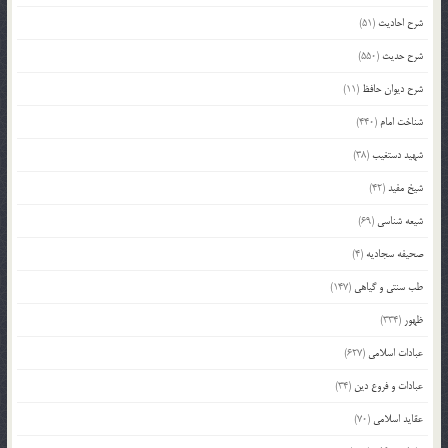
شرح احادیث
(51)
شرح حدیث
(550)
شرح دیوان حافظ
(11)
شناخت امام
(440)
شهید دستغیب
(38)
شیخ مفید
(42)
شیعه شناسی
(69)
صحیفه سجادیه
(4)
طب سنتی و گیاهی
(147)
ظهور
(334)
عبادات اسلامی
(627)
عبادات و فروع دین
(34)
عقاید اسلامی
(70)