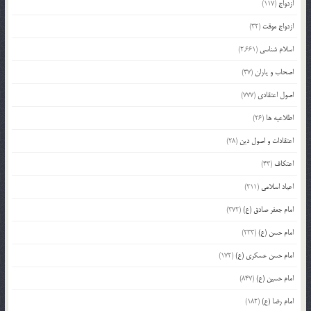
ازدواج
(117)
ازدواج موقت
(32)
اسلام شناسی
(2,661)
اصحاب و یاران
(37)
اصول اعتقادی
(777)
اطلاعیه ها
(26)
اعتقادات و اصول دین
(28)
اعتکاف
(43)
اعیاد اسلامی
(211)
امام جعفر صادق (ع)
(372)
امام حسن (ع)
(233)
امام حسن عسکری (ع)
(172)
امام حسین (ع)
(847)
امام رضا (ع)
(182)