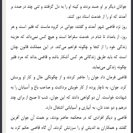
جوانان ديگر بر او حسد بردند و كينه او را به دل گرفتند و تني چند در صدد بر
آمدند كه او را از خدمت استاد دور كنند.
روز نزد قاضي شهر آمدند و گفتند: جواني در گروه ماست كه فقير است و هر
روز، از بامداد تا شام در خدمت سقراط است و هيچ كس نمي‌داند كه هزينه
زندگي خود را از كجا و چگونه فراهم مي‌كند. در اين مملكت قانون چنان
است كه بايد طريق زندگاني هر كس آشكار باشد و قاضي بداند كه مرد فقير
چگونه زندگي مي‌نمايد.
قاضي فرمان داد جوان را حاضر كردند و از چگونگي حال و كار او پرسش
كرد. جوان، به ناچار پرده از كار خويش برداشت و صاحب باغ و آسيابان را به
شهادت خواست. آن دو گواهي دادند كه اين جوان، شب تا صبح از براي چند
درهم و دو عدد نان، به آبياري و آسياباني اشتغال دارد.
قاضي و ديگر افرادي كه در محكمه حاضر بودند، بر همت آن جوان آفرين
گفتند و همكاران بد انديش او را سرزنش كردند. آن گاه قاضي حكم كرد به