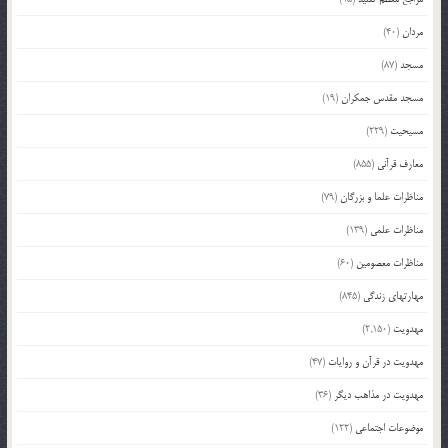
مردان
(40)
مسجد
(87)
مسجد مقدس جمکران
(19)
مسیحیت
(229)
معارف قرآنی
(855)
مناظرات علما و بزرگان
(79)
مناظرات علمی
(139)
مناظرات معصومین
(60)
مهارتهای زندگی
(845)
مهدویت
(2,150)
مهدویت در قرآن و روایات
(47)
مهدویت در مذاهب دیگر
(36)
موضوعات اجتماعی
(122)