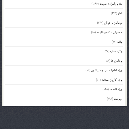
نقد و پاسخ به شبهات
(2,166)
نماز
(225)
نوجوانان و جوانان
(440)
همسران و تفاهم خانواده
(68)
وقف
(77)
ولایت فقیه
(37)
ویتامین ها
(89)
ویژه امامزاده سید جلال الدین
(16)
ویژه کاروان صادقیه
(30)
ویژه نامه ها
(135)
یهودیت
(194)