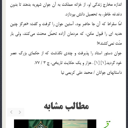
اندازه مخارج زندگي او، از خزانه مملكت به آن جوان شهريه بدهند تا بدون
دغدغه خاطر، به تحصيل دانش بپردازد.
امّا سقراط كه آن جا حاضر بود، آستين جوان را گرفت و گفت: «هرگز چنين
هديه اي را قبول مكن، كه مردمان آزاده تحمّل محنت مي‌كنند، ولي بار
منّت نمي‌كشند»!
جوان دستور استاد را پذيرفت و چندي نگذشت كه از حكماي بزرگ عصر
خود گرديد.[1] [1] . هزار و يك حكايت تاريخي، ج 3 / 77.
داستانهاي جوانان / محمد علي کريمي نيا
مطالب مشابه