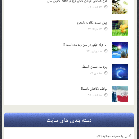
طرح همگانی خواندن دعای فرج در لحظه تحویل سال
27 اسفند 03
چهل حدیث نگاه به نامحرم
13 خرداد 94
آیا جرقه ظهور در یمن زده شده است ؟!
8 فروردین 94
ویژه ماه شعبان المعظّم
28 دی 04
مواظب نگاهتان باشید!!!
18 اسفند 93
دسته بندی های سایت
آشنایی با صحیفه سجادیه
(56)