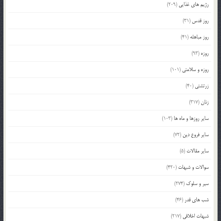
رژیم های غذایی
(209)
روز قدس
(31)
روز مباهله
(41)
روزه
(93)
روزه و سلامتی
(101)
زرتشتی
(40)
زنان
(317)
سایر روزها و ماه ها
(103)
سایر فروع دین
(72)
سایر مقالات
(5)
سوالات و شبهات
(420)
سیر و سلوک
(274)
شب های قدر
(46)
شبهات اخلاقی
(217)