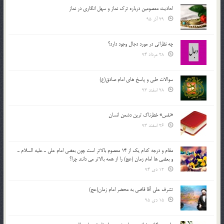
احادیث معصومین درباره ترک نماز و سهل انگاری در نماز
29 آذر 95
چه نظراتی در مورد دجال وجود دارد؟
28 مرداد 94
سوالات طبی و پاسخ های امام صادق(ع)
28 اسفند 93
«نفس» خطرناک ترین دشمن انسان
26 اسفند 93
مقام و درجه كدام يك از 14 معصوم بالاتر است چون بعضي امام علي ـ عليه السلام ـ
و بعضي ها امام زمان (عج) را از همه بالاتر مي دانند چرا؟
12 دی 94
تشرف علي آقا قاضي به محضر امام زمان(عج)
15 دی 95