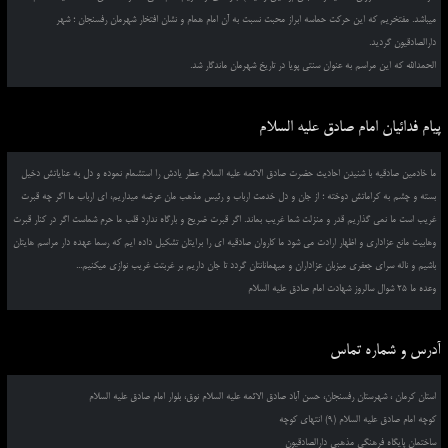
میباشد. مفتخریم که این حرکت حماسه ابراز محبت نسبت به آن امام همام و نشان افتخار شهرمان رفسنجان ؛ شهر
دارالصادقیون گردید.
الحمدالله که این مراسم به عنوان سنتی پویا در تاریخ شهرمان ماندگار شد.
پیام فدائیان امام صادق علیه السلام
ما خادمین صادقیه با شنیدن احادیث حضرت صادق الائمه علیه السلام عطر یادش را استشمام نموده و دل به عنایاتش دخیل
بسته و چشم به کراماتش دوخته ؛ از جان و دل خدمت ارباب و رئیس مذهب مان عرضه میداریم، ای ارباب ما اگر چه قبرت
غریب است ما نمی گذاریم قدر و منزلت شما غریب بماند. اگر قبرت ضریح و بارگاه ندارد قلب ما حرم شماست اگر در کنار قبرت
وهابیت مانع عزاداری و اظهار ارادت می شود ما کاروان صادقیه ای را برایتان تشکیل داده ایم که رسما عهده دار مراسم هایتان
باشیم و ناله سرای جعفری میزبان عزاداران و میهمانانتان گردد تا جان داریم بر غربتت غریب نوازی میکنیم...
وعده ما 25 شوال سالروز شهادت امام صادق علیه السلام
آدرس و شماره تماس
استان کرمان ، شهرستان رفسنجان، حسن آباد صادق الائمه علیه السلام نوق، بلوار امام صادق علیه السلام
کوچه امام صادق علیه السلام (9) انتهای کوچه
ساختمان پایگاه فرهنگی مذهبی دارالصادقیون