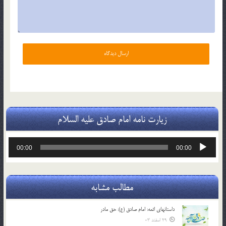
زیارت نامه امام صادق علیه السلام
پخش‌کننده
00:00
00:00
صوت
مطالب مشابه
داستانهای ائمه: امام صادق (ع): حق مادر
29 اسفند 03