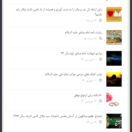
براي اينكه دل پدر و مادر را به دست آوريم و هميشه از ما راضي باشند چكار بايد
بكنيم؟
23 تیر 95
زیارت نامه امام صادق علیه السلام
28 مرداد 95
مراسم شهادت امام صادق (ع) سال 93
10 فروردین 94
جذب کمک های مردمی موکب امام علی علیه السلام
11 شهریور 96
50 نکته برای ازدواج موفق
16 فروردین 94
اجتماع عظیم صادقیون در آستان مقدس امامزاده سید جلال الدین اشرف سال 1396
29 تیر 96