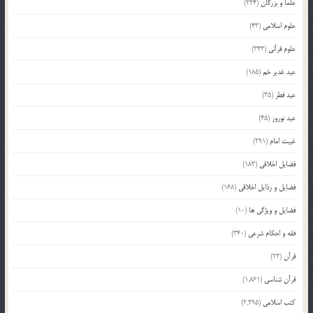
علما و بزرگان
(224)
علوم اسلامی
(43)
علوم قرآنی
(343)
عید غدیر خم
(185)
عید فطر
(35)
عید نوروز
(45)
غیبت امام
(291)
فضایل اخلاقی
(183)
فضایل و رذایل اخلاقی
(168)
فضایل و ویژگی ها
(10)
فقه و احکام شرعی
(340)
قرآن
(23)
قرآن شناسی
(1,861)
کتب اسلامی
(2,295)