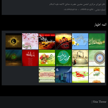
دفتر شورای مرکزی انجمن محبین حضرت صادق الائمه علیه السلام
شماره تماس : 03434171563 – 09133928317
ائمه اطهار
|
Shia Theme