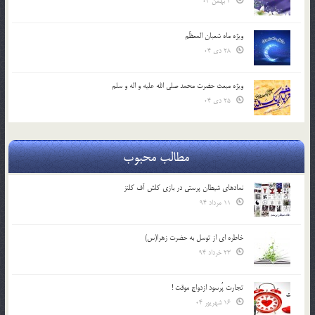
2 بهمن 04
ویژه ماه شعبان المعظّم
28 دی 04
ویژه مبعث حضرت محمد صلی الله علیه و اله و سلم
25 دی 04
مطالب محبوب
نمادهای شیطان پرستی در بازی کلش آف کلنز
11 مرداد 94
خاطره ای از توسل به حضرت زهرا(س)
23 خرداد 94
تجارت پُرسود ازدواج موقت !
16 شهریور 04