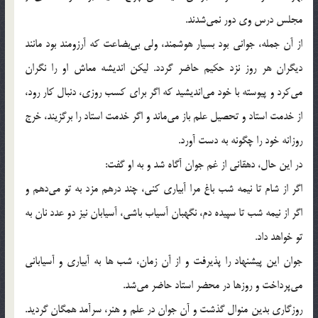
مجلس درس وي دور نمي‌شدند.
از آن جمله، جواني بود بسيار هوشمند، ولي بي‌بضاعت كه آرزومند بود مانند
ديگران هر روز نزد حكيم حاضر گردد. ليكن انديشه معاش او را نگران
مي‌كرد و پيوسته با خود مي‌انديشيد كه اگر براي كسب روزي، دنبال كار رود،
از خدمت استاد و تحصيل علم باز مي‌ماند و اگر خدمت استاد را برگزيند، خرج
روزانه خود را چگونه به دست آورد.
در اين حال، دهقاني از غم جوان آگاه شد و به او گفت:
اگر از شام تا نيمه شب باغ مرا آبياري كني، چند درهم مزد به تو مي‌دهم و
اگر از نيمه شب تا سپيده‌ دم، نگهبان آسياب باشي، آسيابان نيز دو عدد نان به
تو خواهد داد.
جوان اين پيشنهاد را پذيرفت و از آن زمان، شب ها به آبياري و آسياباني
مي‌پرداخت و روزها در محضر استاد حاضر مي‌شد.
روزگاري بدين منوال گذشت و آن جوان در علم و هنر، سرآمد همگان گرديد.