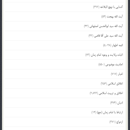
آشنایی با نهج البلاغه
(392)
آیت الله بهجت
(54)
آیت الله سید ابوالحسن اصفهانی
(43)
آیت الله سید علی آقا قاضی
(42)
ائمه اطهار
(5,038)
اثبات ولایت و وجود امام زمان
(73)
احادیث موضوعی
(550)
اخبار
(717)
اخلاق اسلامی
(956)
اخلاق و تربیت اسلامی
(2,836)
ادیان
(474)
ارتباط با امام زمان (عج)
(14)
ازدواج
(371)