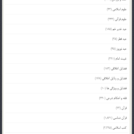
علوم اسلامی
(43)
علوم قرآنی
(343)
عید غدیر خم
(185)
عید فطر
(35)
عید نوروز
(45)
غیبت امام
(291)
فضایل اخلاقی
(183)
فضایل و رذایل اخلاقی
(168)
فضایل و ویژگی ها
(10)
فقه و احکام شرعی
(340)
قرآن
(23)
قرآن شناسی
(1,861)
کتب اسلامی
(2,295)