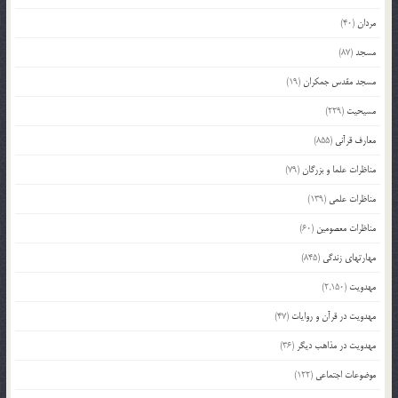
مردان
(40)
مسجد
(87)
مسجد مقدس جمکران
(19)
مسیحیت
(229)
معارف قرآنی
(855)
مناظرات علما و بزرگان
(79)
مناظرات علمی
(139)
مناظرات معصومین
(60)
مهارتهای زندگی
(845)
مهدویت
(2,150)
مهدویت در قرآن و روایات
(47)
مهدویت در مذاهب دیگر
(36)
موضوعات اجتماعی
(122)