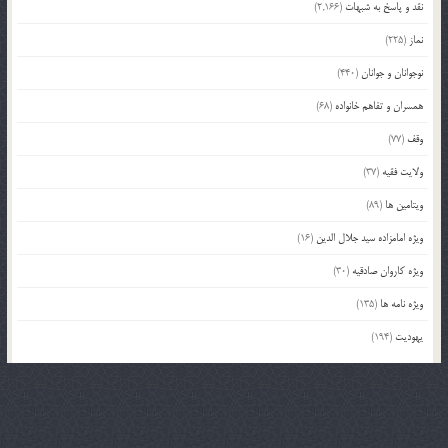
نقد و پاسخ به شبهات
(2,166)
نماز
(225)
نوجوانان و جوانان
(440)
همسران و تفاهم خانواده
(68)
وقف
(77)
ولایت فقیه
(37)
ویتامین ها
(89)
ویژه امامزاده سید جلال الدین
(16)
ویژه کاروان صادقیه
(30)
ویژه نامه ها
(135)
یهودیت
(194)