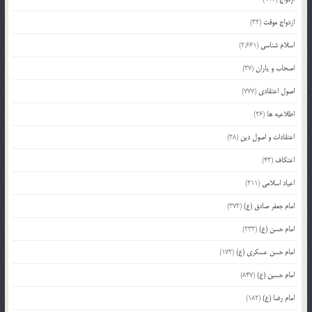
ازدواج موقت
(32)
اسلام شناسی
(2,661)
اصحاب و یاران
(37)
اصول اعتقادی
(777)
اطلاعیه ها
(26)
اعتقادات و اصول دین
(28)
اعتکاف
(43)
اعیاد اسلامی
(211)
امام جعفر صادق (ع)
(372)
امام حسن (ع)
(233)
امام حسن عسکری (ع)
(172)
امام حسین (ع)
(847)
امام رضا (ع)
(182)