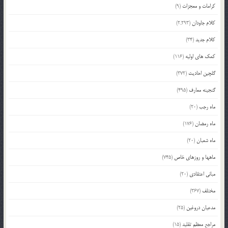
کرامات و معجزات
(9)
کلام جاودان
(2,293)
کلام جدید
(34)
کمک های اولیه
(116)
گلچین احادیث
(372)
گنجینه معارف
(495)
ماه رجب
(20)
ماه رمضان
(176)
ماه شعبان
(20)
ماهها و روزهای خاص
(745)
مبانی اعتقادی
(20)
مختلف
(367)
مدعیان دروغین
(25)
مراجع معظم تقلید
(15)