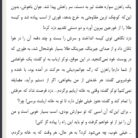
يك راهزن سواره هفت تير به دست، سر راهش پيدا شد. جوان باهوش، بدون
اين‌كه كوچك ترين مقاومتي به خرج بدهد، فوري از اسب پياده شد و كيسه
طلا را از خورجين بيرون آورد و دو دستي تقديم دزد كرد!
دزد نگاهي توي كيسه انداخت و سرش را بست و چند دفعه آن را در هوا
تكان داد و از صداي جيرينگ جيرينگ طلا بسيار خوشحال شد، به طوري كه
در پوست خود نمي‌گنجيد. در اين موقع، نوكر ارباب به او گفت: يك خواهشي
از شما دارم! راهزن كه رگ جوانمرديش به حركت در آمده بود، با خنده و
خوشرويي گفت: هر خدمتي از من بخواهي، اگر از دستم برآيد، مضايقه
نمي‌كنم! نوكر گفت: وقتي به خانه اربابم برگردم… دزد فرصت نداد كه حرفش
را تمام كند و گفت: هنوز خيلي طول دارد تا تو به خانه اربابت برسي! چرا؟
ـ براي اين‌كه آن اسبي كه تو سوارش بودي، اسب بسيار خوبي است و من
آن را نيز از تو خواهم گرفت و تو بايد اين راه را پياده گز كني!
ـ خيلي خوب، چه مي‌شود كرد؟ به هر حال، هر وقت كه به خانه برگردم،