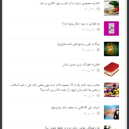
احادیث معصومین درباره ترک نماز و سهل انگاری در نماز
29 آذر 95
چه نظراتی در مورد دجال وجود دارد؟
28 مرداد 94
سوالات طبی و پاسخ های امام صادق(ع)
28 اسفند 93
«نفس» خطرناک ترین دشمن انسان
26 اسفند 93
مقام و درجه كدام يك از 14 معصوم بالاتر است چون بعضي امام علي ـ عليه السلام ـ
و بعضي ها امام زمان (عج) را از همه بالاتر مي دانند چرا؟
12 دی 94
تشرف علي آقا قاضي به محضر امام زمان(عج)
15 دی 95
طرح همگانی خواندن دعای فرج در لحظه تحویل سال