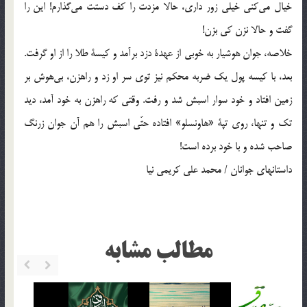
خيال مي‌كني خيلي زور داري، حالا مزدت را كف دستت مي‌گذارم! اين را
گفت و حالا نزن كي بزن!
خلاصه، جوان هوشيار به خوبي از عهدة دزد برآمد و كيسة طلا را از او گرفت.
بعد، با كيسه پول يك ضربه محكم نيز توي سر او زد و راهزن، بي‌هوش بر
زمين افتاد و خود سوار اسبش شد و رفت. وقتي كه راهزن به خود آمد، ديد
تك و تنها، روي تپة «هاونسلو» افتاده حتّي اسبش را هم آن جوان زرنگ
صاحب شده و با خود برده است!
داستانهاي جوانان / محمد علي کريمي نيا
مطالب مشابه