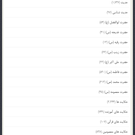
حدیث
(1,737)
حدیث شناسی
(97)
حضرت ابوالفضل (ع)
(54)
حضرت خدیجه (س)
(41)
حضرت رقیه (س)
(13)
حضرت زینب (س)
(66)
حضرت علی اکبر (ع)
(23)
حضرت فاطمه (س)
(530)
حضرت محمد (ص)
(613)
حضرت معصومه (س)
(45)
حکایت ها
(2,244)
حکایت های آموزنده
(749)
حکایت های قرآنی
(107)
حکایت های معصومین
(838)