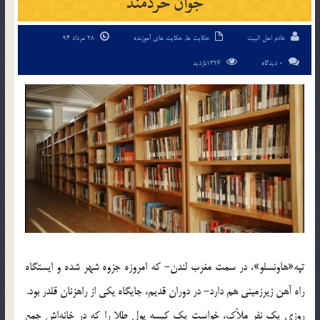
جوان خردمند
خادم اهل البیت
حکایت ها
,
حکایت های آموزنده
28 مرداد 94
0 دیدگاه
1326بازدید
تپه«هاونسلو»، در سمت مغرب لندن- كه امروزه جزوه شهر شده و ايستگاه
راه آهن زيرزميني هم دارد- در دوران قديم، جايگاه يكي از راهزنان قلدر بود.
روزي يك نفر ملاّك، خواست يك كيسه پول طلا را كه در خانه‌اش جمع