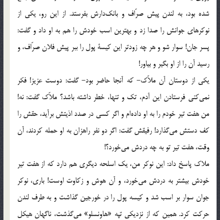
شده بود، به لندن پيش صرّاف و بانك‌دارش بفرستد. از اين رو، يكي از
نوكرهاي جوانش را صدا زد و بهترين اسب خودش را هم به او داد و گفت:
پسر جان! سوار شو و هر چه زودتر اين كيسة پول را ببر پيش فلان صرّاف، و
رسيد آن را از او بگير و بياور!
يكي از دوستان آن ملاّك- كه آنجا حاضر بود- گفت: دوست عزيز! فكر
نمي‌كني فرستادن اين آدم، تك و تنها، خطر داشته باشد؟ ملاّك گفت: نه!
من هفت تير خودم را به او داده‌ام و اگر كسي در صدد اذيتش برآيد، حقش را
كف دستش مي‌گذارد! رفيقش گفت: اگر دو نفر راهزان به او حمله كردند، آن
وقت، هفت تير تو به چه دردش مي‌خورد؟!
ملاك پاسخ داد: اين نوكر من، يك اسلحه ديگري هم دارد كه از هفت تير
خودش بيشتر به دردش مي‌خورد، و آن هوش و زكاوت اوست! باري، نوكر
جوان سوار بر اسب شد و كيسه پول را در خورجين گذاشت و به طرف لندن
حركت كرد. همين كه از نزديكي تپه «هاونسلو» مي‌گذشت، ناگهان هيكل