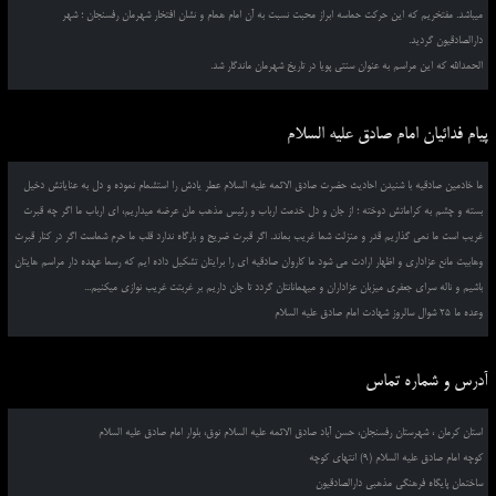
میباشد. مفتخریم که این حرکت حماسه ابراز محبت نسبت به آن امام همام و نشان افتخار شهرمان رفسنجان ؛ شهر
دارالصادقیون گردید.
الحمدالله که این مراسم به عنوان سنتی پویا در تاریخ شهرمان ماندگار شد.
پیام فدائیان امام صادق علیه السلام
ما خادمین صادقیه با شنیدن احادیث حضرت صادق الائمه علیه السلام عطر یادش را استشمام نموده و دل به عنایاتش دخیل
بسته و چشم به کراماتش دوخته ؛ از جان و دل خدمت ارباب و رئیس مذهب مان عرضه میداریم، ای ارباب ما اگر چه قبرت
غریب است ما نمی گذاریم قدر و منزلت شما غریب بماند. اگر قبرت ضریح و بارگاه ندارد قلب ما حرم شماست اگر در کنار قبرت
وهابیت مانع عزاداری و اظهار ارادت می شود ما کاروان صادقیه ای را برایتان تشکیل داده ایم که رسما عهده دار مراسم هایتان
باشیم و ناله سرای جعفری میزبان عزاداران و میهمانانتان گردد تا جان داریم بر غربتت غریب نوازی میکنیم...
وعده ما 25 شوال سالروز شهادت امام صادق علیه السلام
آدرس و شماره تماس
استان کرمان ، شهرستان رفسنجان، حسن آباد صادق الائمه علیه السلام نوق، بلوار امام صادق علیه السلام
کوچه امام صادق علیه السلام (9) انتهای کوچه
ساختمان پایگاه فرهنگی مذهبی دارالصادقیون