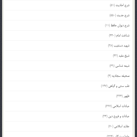
شرح احادیث
(51)
شرح حدیث
(550)
شرح دیوان حافظ
(11)
شناخت امام
(440)
شهید دستغیب
(38)
شیخ مفید
(42)
شیعه شناسی
(69)
صحیفه سجادیه
(4)
طب سنتی و گیاهی
(147)
ظهور
(334)
عبادات اسلامی
(627)
عبادات و فروع دین
(34)
عقاید اسلامی
(70)
علما و بزرگان
(224)