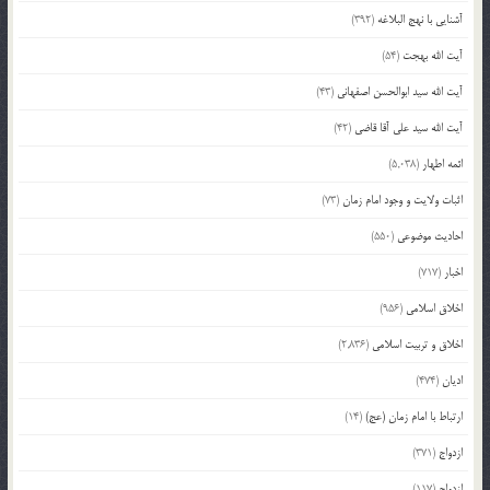
آشنایی با نهج البلاغه
(392)
آیت الله بهجت
(54)
آیت الله سید ابوالحسن اصفهانی
(43)
آیت الله سید علی آقا قاضی
(42)
ائمه اطهار
(5,038)
اثبات ولایت و وجود امام زمان
(73)
احادیث موضوعی
(550)
اخبار
(717)
اخلاق اسلامی
(956)
اخلاق و تربیت اسلامی
(2,836)
ادیان
(474)
ارتباط با امام زمان (عج)
(14)
ازدواج
(371)
ازدواج
(117)