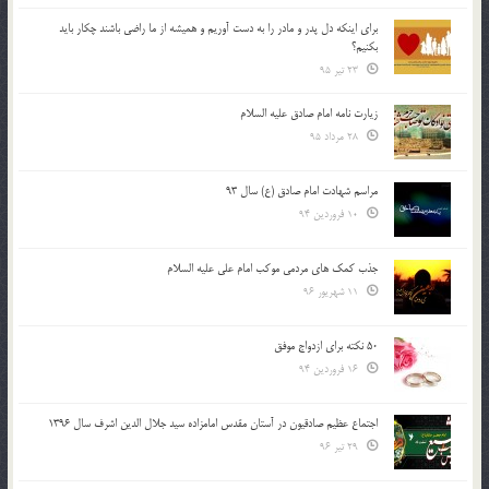
براي اينكه دل پدر و مادر را به دست آوريم و هميشه از ما راضي باشند چكار بايد
بكنيم؟
23 تیر 95
زیارت نامه امام صادق علیه السلام
28 مرداد 95
مراسم شهادت امام صادق (ع) سال 93
10 فروردین 94
جذب کمک های مردمی موکب امام علی علیه السلام
11 شهریور 96
50 نکته برای ازدواج موفق
16 فروردین 94
اجتماع عظیم صادقیون در آستان مقدس امامزاده سید جلال الدین اشرف سال 1396
29 تیر 96