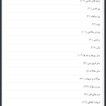
رژیم های غذایی
(209)
روز قدس
(31)
روز مباهله
(41)
روزه
(93)
روزه و سلامتی
(101)
زرتشتی
(40)
زنان
(317)
سایر روزها و ماه ها
(103)
سایر فروع دین
(72)
سایر مقالات
(5)
سوالات و شبهات
(420)
سیر و سلوک
(274)
شب های قدر
(46)
شبهات اخلاقی
(217)