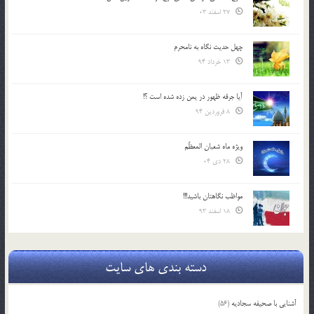
27 اسفند 03
چهل حدیث نگاه به نامحرم
13 خرداد 94
آیا جرقه ظهور در یمن زده شده است ؟!
8 فروردین 94
ویژه ماه شعبان المعظّم
28 دی 04
مواظب نگاهتان باشید!!!
18 اسفند 93
دسته بندی های سایت
آشنایی با صحیفه سجادیه
(56)