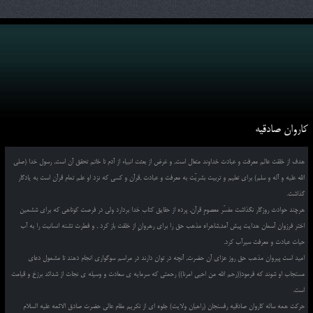
کاروان صادقیه
هدف از خلقت عالم معرفت و عبادت خداوند متعال است, و غرض از بعثت انبیاء از آدم تا خاتم تحقق آن است, رسول خدا (صلی
الله علیه و آله و سلم) برای تعلیم و تربیت بشریّت به معرفت و عبادت ,قرآن و کسی که نزد او علم تمام قرآن است به یادگار
گذاشت.
هرچند حوادث روزگار نگذاشت مفسّر معصومِ قرآن, پرده از حقایق کتاب خدا بردارد ولی در فرصت کوتاهی که برای ششمین
اختر فرزوان آسمان هدایت پیش آمد,شاهراه مذهب حق را برای رهروانِ از خلقت باز کرد , و فطرت تشنه انسانیت را به آب
حیات عبادت و معرفت سیرآب کرد.
امید است پیروان مذهب حق روز عزای آن حضرت, آنچه در توان دارند در مراسم سوگواری انجام دهند تا مشمول دعای
مستجاب او شوند که فرمود((رحم الله من احیی امرنا)) رحمتی که سرمایه ی سعادت و وسیله ی نجات از شدائد برزخ و قیامت
است.
حرکت همه ساله کاروان صادقیه رفسنجان (راهیان ولایت) جلوه ای از تکریم مقام عالی حضرت صادق الائمه علیه السلام