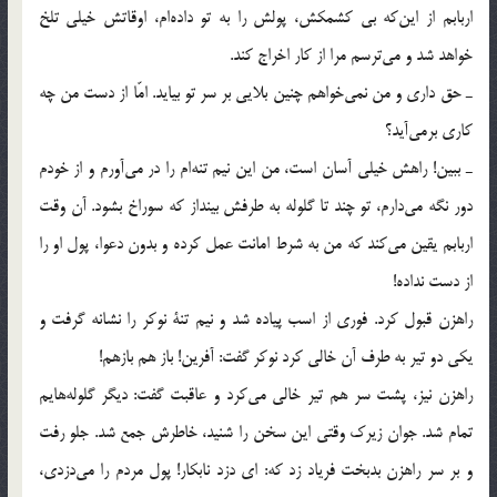
اربابم از اين‌كه بي كشمكش، پولش را به تو داده‌ام، اوقاتش خيلي تلخ
خواهد شد و مي‌ترسم مرا از كار اخراج كند.
ـ حق داري و من نمي‌خواهم چنين بلايي بر سر تو بيايد. امّا از دست من چه
كاري برمي‌آيد؟
ـ ببين! راهش خيلي آسان است، من اين نيم تنه‌ام را در مي‌آورم و از خودم
دور نگه مي‌دارم، تو چند تا گلوله به طرفش بينداز كه سوراخ بشود. آن وقت
اربابم يقين مي‌كند كه من به شرط امانت عمل كرده و بدون دعوا، پول او را
از دست نداده!
راهزن قبول كرد. فوري از اسب پياده شد و نيم تنة نوكر را نشانه گرفت و
يكي دو تير به طرف آن خالي كرد نوكر گفت: آفرين! باز هم بازهم!
راهزن نيز، پشت سر هم تير خالي مي‌كرد و عاقبت گفت: ديگر گلوله‌هايم
تمام شد. جوان زيرك وقتي اين سخن را شنيد، خاطرش جمع شد. جلو رفت
و بر سر راهزن بدبخت فرياد زد كه: اي دزد نابكار! پول مردم را مي‌دزدي،