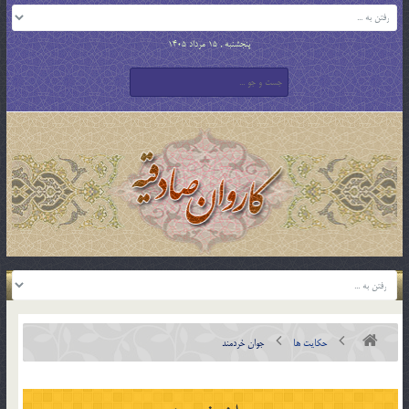
پنجشنبه , 15 مرداد 1405
حکایت ها
جوان خردمند