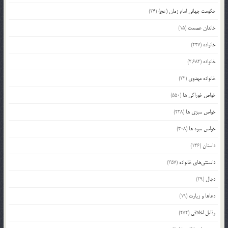
حکومت جهانی امام زمان (عج)
(24)
خاندان عصمت
(15)
خانواده
(227)
خانواده
(2,682)
خانواده مهدوی
(22)
خواص خوراکی ها
(550)
خواص سبزی ها
(228)
خواص میوه ها
(308)
داستان
(146)
دانستنی‌های خانواده
(357)
دجال
(29)
دعاها و زیارت
(19)
رذایل اخلاقی
(252)