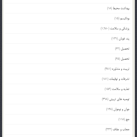
بهداشت محیط
(18)
بودائیسم
(15)
پزشکی و سلامت
(1,980)
پند خوبان
(129)
تحصیل
(62)
تحصیل
(65)
تربیت و مشاوره
(481)
تشرفات و توقیعات
(181)
تغذیه و سلامت
(156)
توصیه های تربیتی
(498)
جوان و نوجوان
(148)
حج
(118)
حجاب و عفاف
(333)