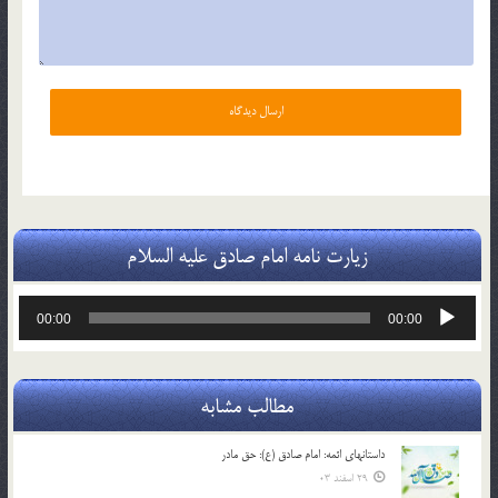
زیارت نامه امام صادق علیه السلام
پخش‌کننده
00:00
00:00
صوت
مطالب مشابه
داستانهای ائمه: امام صادق (ع): حق مادر
29 اسفند 03