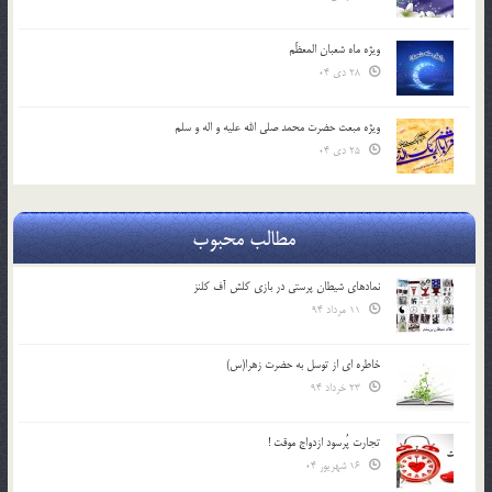
ویژه ماه شعبان المعظّم
28 دی 04
ویژه مبعث حضرت محمد صلی الله علیه و اله و سلم
25 دی 04
مطالب محبوب
نمادهای شیطان پرستی در بازی کلش آف کلنز
11 مرداد 94
خاطره ای از توسل به حضرت زهرا(س)
23 خرداد 94
تجارت پُرسود ازدواج موقت !
16 شهریور 04