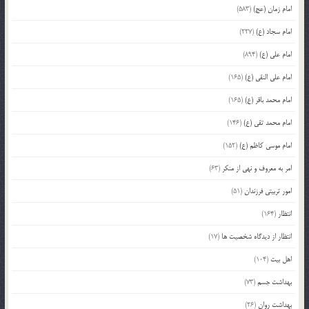
امام زمان (عج)
(583)
امام سجاد (ع)
(227)
امام علی (ع)
(894)
امام علی النقی (ع)
(165)
امام محمد باقر (ع)
(165)
امام محمد تقی (ع)
(146)
امام موسی کاظم (ع)
(152)
امر به معروف و نهی از منکر
(63)
امور تربیتی فرزندان
(51)
انتظار
(164)
انتظار از دیدگاه شخصیت ها
(17)
اهل بیت
(104)
بهداشت جسم
(73)
بهداشت روان
(26)