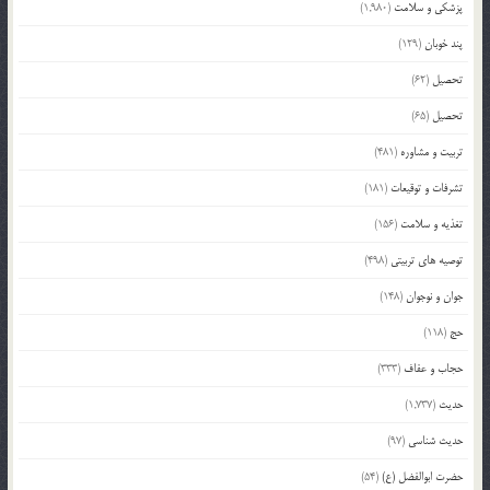
پزشکی و سلامت
(1,980)
پند خوبان
(129)
تحصیل
(62)
تحصیل
(65)
تربیت و مشاوره
(481)
تشرفات و توقیعات
(181)
تغذیه و سلامت
(156)
توصیه های تربیتی
(498)
جوان و نوجوان
(148)
حج
(118)
حجاب و عفاف
(333)
حدیث
(1,737)
حدیث شناسی
(97)
حضرت ابوالفضل (ع)
(54)