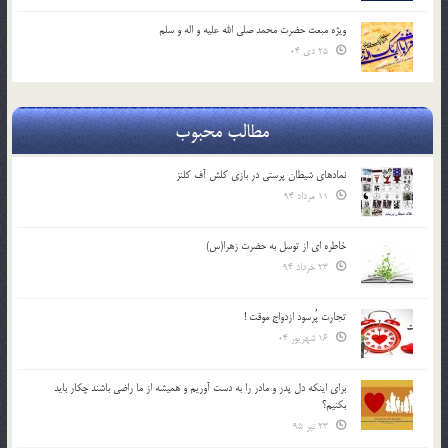
ویژه مبعث حضرت محمد صلی الله علیه و اله و سلم
25 دی 04
مطالب محبوب
نمادهای شیطان پرستی در بازی کلش آف کلنز
11 مرداد 94
خاطره ای از توسل به حضرت زهرا(س)
23 خرداد 94
تجارت پُرسود ازدواج موقت !
16 شهریور 04
براي اينكه دل پدر و مادر را به دست آوريم و هميشه از ما راضي باشند چكار بايد
بكنيم؟
23 تیر 95