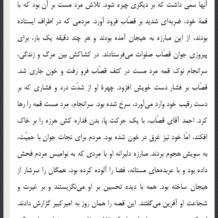
آنها سعي داشت كه بر ديگري چيره شود. تلاش مرد مست بر آن بود كه با
قمة خود، ضربه‌اي شديد بر قصّاب فرود آورد. مردمي كه در اطراف ايستاده
بودند، از اين مبارزه به هيجان آمده بودند و هر چند دقيقه يك بار، براي
پيروزي جوان قصّاب صلوات مي‌فرستادند. در كشاكش بين مرگ و زندگي،
سرانجام نوك قمه مرد مست در كتف قصّاب فرو رفت و خون جاري شد.
قصّاب بر فشار دست خويش افزود. چهرة او از شدّت درد و فشاري كه بر
دست رقيب خود وارد مي‌آورد، سرخ شده بود. سرانجام، مرد مست قمه را رها
كرد. احمد آقاي قصّاب، با يك حركت پا، بدن قداره كش هرزه را بر خاك
افكند، امّا خود نيز غرق در خون شده بود. مردم براي نجات جوان با حميّت،
به سويش هجوم بردند. مبارزه دليرانه او با مردي كه به نواميس مردم فحش
داده بود و با عربده‌هاي مستانه، فضا را آلوده كرده بود، همگان را سرشار از
هيجان ساخته بود. همه با ديده تحسين بر او مي‌نگريستند و بر غيرت و
شجاعت او آفرين مي‌گفتند. اين قصه را همان روز به اميركبير گزارش دادند.