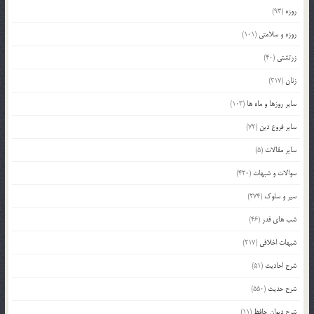
روزه
(93)
روزه و سلامتی
(101)
زرتشتی
(40)
زنان
(317)
سایر روزها و ماه ها
(103)
سایر فروع دین
(72)
سایر مقالات
(5)
سوالات و شبهات
(420)
سیر و سلوک
(274)
شب های قدر
(46)
شبهات اخلاقی
(217)
شرح احادیث
(51)
شرح حدیث
(550)
شرح دیوان حافظ
(11)