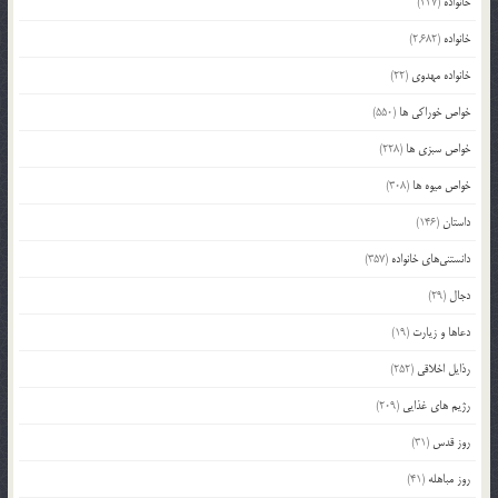
خانواده
(227)
خانواده
(2,682)
خانواده مهدوی
(22)
خواص خوراکی ها
(550)
خواص سبزی ها
(228)
خواص میوه ها
(308)
داستان
(146)
دانستنی‌های خانواده
(357)
دجال
(29)
دعاها و زیارت
(19)
رذایل اخلاقی
(252)
رژیم های غذایی
(209)
روز قدس
(31)
روز مباهله
(41)