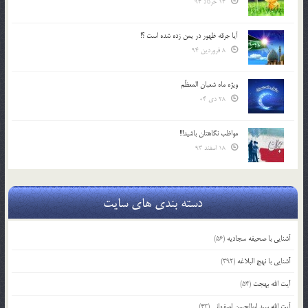
13 خرداد 94
آیا جرقه ظهور در یمن زده شده است ؟!
8 فروردین 94
ویژه ماه شعبان المعظّم
28 دی 04
مواظب نگاهتان باشید!!!
18 اسفند 93
دسته بندی های سایت
آشنایی با صحیفه سجادیه
(56)
آشنایی با نهج البلاغه
(392)
آیت الله بهجت
(54)
آیت الله سید ابوالحسن اصفهانی
(43)