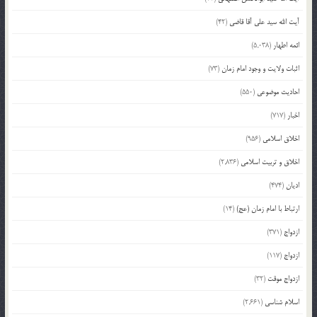
آیت الله سید علی آقا قاضی
(42)
ائمه اطهار
(5,038)
اثبات ولایت و وجود امام زمان
(73)
احادیث موضوعی
(550)
اخبار
(717)
اخلاق اسلامی
(956)
اخلاق و تربیت اسلامی
(2,836)
ادیان
(474)
ارتباط با امام زمان (عج)
(14)
ازدواج
(371)
ازدواج
(117)
ازدواج موقت
(32)
اسلام شناسی
(2,661)