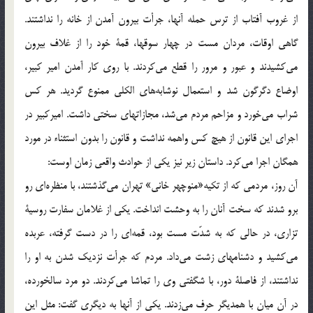
از غروب آفتاب از ترس حمله آنها، جرأت بيرون آمدن از خانه را نداشتند.
گاهي اوقات، مردان مست در چهار سوقها، قمة خود را از غلاف بيرون
مي‌كشيدند و عبور و مرور را قطع مي‌كردند. با روي كار آمدن امير كبير،
اوضاع دگرگون شد و استعمال نوشابه‌هاي الكلي ممنوع گرديد. هر كس
شراب مي‌خورد و مزاحم مردم مي‌شد، مجازاتهاي سختي داشت. اميركبير در
اجراي اين قانون از هيچ كس واهمه نداشت و قانون را بدون استثناء در مورد
همگان اجرا مي‌كرد. داستان زير نيز يكي از حوادث واقعي زمان اوست:
آن روز، مردمي كه از تكيه«منوچهر خاني» تهران مي‌گذشتند، با منظره‌اي رو
برو شدند كه سخت آنان را به وحشت انداخت. يكي از غلامان سفارت روسية
تزاري، در حالي كه به شدّت مست بود، قمه‌اي را در دست گرفته، عربده
مي‌كشيد و دشنامهاي زشت مي‌داد. مردم كه جرأت نزديك شدن به او را
نداشتند، از فاصلة دور، با شگفتي وي را تماشا مي‌كردند. دو مرد سالخورده،
در آن ميان با همديگر حرف مي‌زدند. يكي از آنها به ديگري گفت: مثل اين