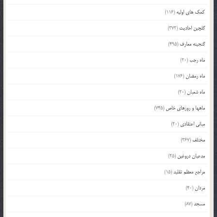
کمک های اولیه
(116)
گلچین احادیث
(372)
گنجینه معارف
(495)
ماه رجب
(20)
ماه رمضان
(176)
ماه شعبان
(20)
ماهها و روزهای خاص
(745)
مبانی اعتقادی
(20)
مختلف
(367)
مدعیان دروغین
(25)
مراجع معظم تقلید
(15)
مردان
(40)
مسجد
(87)