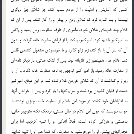
كسي كه آسايش و امنيّت را از مردم سلب كند، جز شلاّق چيز ديگري
نيست! و بعد اشاره كرد كه شلاق زدن بر پيكر او را آغاز كنند. پس از آن كه
غلام چند ضربه‌اي شلاق خورد، مأموري از طرف سفارت روس رسيد و پاكتي
به اميركبير تقديم كرد. اميركبير، پاكت را از فراش سفارت خانه گرفت و بدون
آن كه سر آن را باز كند، زير زانو گذارد و با خونسردي مشغول كشيدن قليان
شد. غلام هم، همينطور زير تازيانه بود. پس از اندك مدتي، بار ديگر نامه‌اي
از سفارت خانه رسيد. باز امير كبير توجهي به نامه سفارت خانه نكرد و آن را
زير زانو گذاشت تا آن كه شلاق خوردن غلام تمام شد. در اين موقع، اميركبير
دست از قليان كشيدن برداشت و سر پاكتها را باز كرد و پس از خواندن آنها،
به اطرافيان خود گفت: در مورد اين غلام از سفارت خانه، چيزي نوشته‌اند.
جواب بنويسيد كه چون اين غلام در حال مستي، نزديك تكيه منوچهر خاني،
بدمستي و هرزگي كرده است، فعلاً اندكي او را تنبيه كرديم. اما براي
مجازاتهاي بيشتر، او را مي‌فرستيم به سفارت، كه شما هم او را تنبيه نماييد.