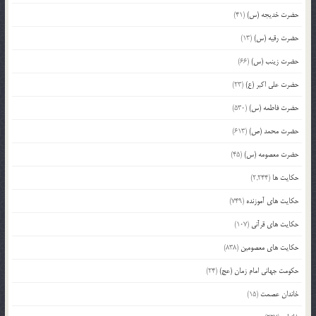
حضرت خدیجه (س)
(41)
حضرت رقیه (س)
(13)
حضرت زینب (س)
(66)
حضرت علی اکبر (ع)
(23)
حضرت فاطمه (س)
(530)
حضرت محمد (ص)
(613)
حضرت معصومه (س)
(45)
حکایت ها
(2,244)
حکایت های آموزنده
(749)
حکایت های قرآنی
(107)
حکایت های معصومین
(838)
حکومت جهانی امام زمان (عج)
(24)
خاندان عصمت
(15)