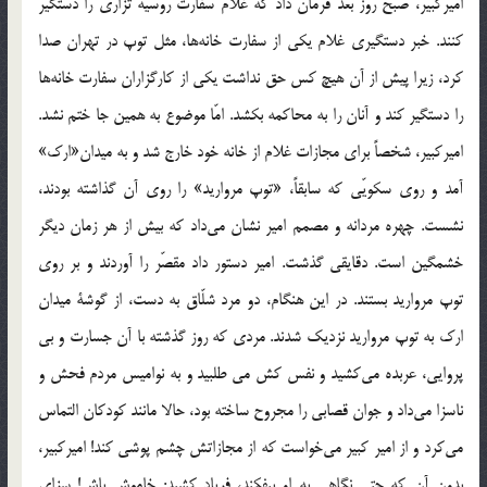
اميركبير، صبح روز بعد فرمان داد كه غلام سفارت روسيه تزاري را دستگير
كنند. خبر دستگيري غلام يكي از سفارت خانه‌ها، مثل توپ در تهران صدا
كرد، زيرا پيش از آن هيچ كس حق نداشت يكي از كارگزاران سفارت خانه‌ها
را دستگير كند و آنان را به محاكمه بكشد. امّا موضوع به همين جا ختم نشد.
اميركبير، شخصاً براي مجازات غلام از خانه خود خارج شد و به ميدان«ارك»
آمد و روي سكويّي كه سابقاً، «توپ مرواريد» را روي آن گذاشته بودند،
نشست. چهره مردانه و مصمم امير نشان مي‌داد كه بيش از هر زمان ديگر
خشمگين است. دقايقي گذشت. امير دستور داد مقصّر را آوردند و بر روي
توپ مرواريد بستند. در اين هنگام، دو مرد شلّاق به دست، از گوشة ميدان
ارك به توپ مرواريد نزديك شدند. مردي كه روز گذشته با آن جسارت و بي
پروايي، عربده مي‌كشيد و نفس كش مي طلبيد و به نواميس مردم فحش و
ناسزا مي‌داد و جوان قصابي را مجروح ساخته بود، حالا مانند كودكان التماس
مي‌كرد و از امير كبير مي‌خواست كه از مجازاتش چشم پوشي كند! اميركبير،
بدون آن كه حتي نگاهي به او بيفكند، فرياد كشيد: خاموش باش! سزاي