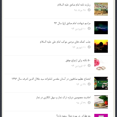
زیارت نامه امام صادق علیه السلام
28 مرداد 95
مراسم شهادت امام صادق (ع) سال 93
10 فروردین 94
جذب کمک های مردمی موکب امام علی علیه السلام
11 شهریور 96
50 نکته برای ازدواج موفق
16 فروردین 94
اجتماع عظیم صادقیون در آستان مقدس امامزاده سید جلال الدین اشرف سال 1396
29 تیر 96
احادیث معصومین درباره ترک نماز و سهل انگاری در نماز
29 آذر 95
چه نظراتی در مورد دجال وجود دارد؟