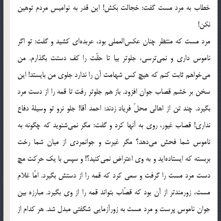
خطاب به مرد مست گفت: خجالت بكش! اين قدر به نواميس مردم توهين
نكن!
مرد مست كه منتظر چنان عكس‌العملي بود، عربده‌اي كشيد و گفت: تو اگر
ناموس داري و نمي‌ترسي، جلوتر بيا تا حقّت را كف دستت بگذارم. من
مي‌خواهم ثابت كنم كه هيچ كس شهامت آن را ندارد جلوي من بايستد! اين
سخن بر خشم قصاب جوان افزود. باز هم جلوتر رفت تا قمه را از دست مرد
بگيرد. چند تن از اهالي محلّ فرياد زدند: احمد آقا! جلو نرو تو وسيلة دفاع
نداري! قصاب غيور، روي به آنها كرد و گفت: مگر نمي‌شنويد كه چگونه به
ناموس شما فحش مي‌دهد؟ مگر غيرت و جوانمردي از ميان شما رخت
بربسته كه ايستاده‌ايد و به وي اعتراض نمي‌كنيد؟! و سپس با يك حركت مچ
دست مرد مست را گرفت و سعي كرد كه قمه را از دستش بگيرد. امّا غلام
مست، زورمندتر از آن بود كه قصّاب بتواند قمه را از وي بگيرد. مبارزه بين
جوان ناموس پرست و مرد مست به زورآزمايي شگفتي مبدل شد. هر كدام از