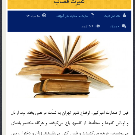
غيرت قصاب
خادم اهل البیت
حکایت ها
,
حکایت های آموزنده
28 مرداد 94
0 دیدگاه
1446بازدید
قبل از صدارت اميركبير، اوضاع شهر تهران به شدّت در هم ريخته بود. اراذل
و اوباش گذرها و محلّه‌ها، از كاسبها باج مي‌گرفتند و هرگاه مختصر باده‌اي
مي‌نوشيدند، عربده مي‌كشيدند و نفس كش مي‌طلبيدند. زنان و دختران، پس