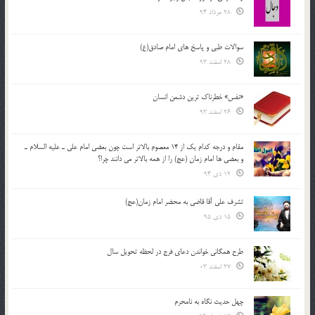
28 مرداد 94
سوالات طبی و پاسخ های امام صادق(ع)
28 اسفند 93
«نفس» خطرناک ترین دشمن انسان
26 اسفند 93
مقام و درجه كدام يك از 14 معصوم بالاتر است چون بعضي امام علي ـ عليه السلام ـ
و بعضي ها امام زمان (عج) را از همه بالاتر مي دانند چرا؟
12 دی 94
تشرف علي آقا قاضي به محضر امام زمان(عج)
15 دی 95
طرح همگانی خواندن دعای فرج در لحظه تحویل سال
27 اسفند 03
چهل حدیث نگاه به نامحرم