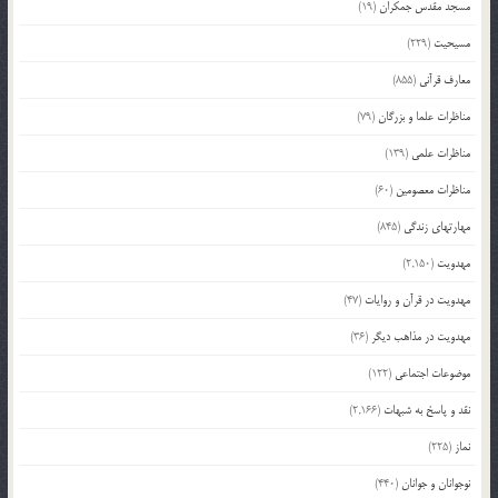
مسجد مقدس جمکران
(19)
مسیحیت
(229)
معارف قرآنی
(855)
مناظرات علما و بزرگان
(79)
مناظرات علمی
(139)
مناظرات معصومین
(60)
مهارتهای زندگی
(845)
مهدویت
(2,150)
مهدویت در قرآن و روایات
(47)
مهدویت در مذاهب دیگر
(36)
موضوعات اجتماعی
(122)
نقد و پاسخ به شبهات
(2,166)
نماز
(225)
نوجوانان و جوانان
(440)