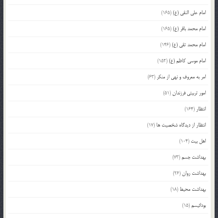
امام علی النقی (ع)
(165)
امام محمد باقر (ع)
(165)
امام محمد تقی (ع)
(146)
امام موسی کاظم (ع)
(152)
امر به معروف و نهی از منکر
(63)
امور تربیتی فرزندان
(51)
انتظار
(164)
انتظار از دیدگاه شخصیت ها
(17)
اهل بیت
(104)
بهداشت جسم
(73)
بهداشت روان
(26)
بهداشت محیط
(18)
بودائیسم
(15)