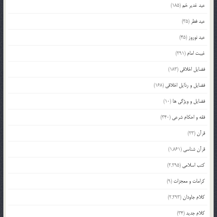
عید غدیر خم
(185)
عید فطر
(35)
عید نوروز
(45)
غیبت امام
(291)
فضایل اخلاقی
(183)
فضایل و رذایل اخلاقی
(168)
فضایل و ویژگی ها
(10)
فقه و احکام شرعی
(340)
قرآن
(23)
قرآن شناسی
(1,861)
کتب اسلامی
(2,295)
کرامات و معجزات
(9)
کلام جاودان
(2,293)
کلام جدید
(34)