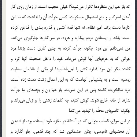
كه باز هم اين منظره‌ها تكرار مي‌شود؟! خيلي عجيب است، از زمان روي كار
آمدن اميركبير و منع استعمال مسكرات، كسي جرأت آن را نداشت كه به اين
كارها دست بزند. امير نظام، نه تنها قمه كشي و قداره بندي را قدغن كرده
است، بلكه از ايستادن مردم بيكاره و هرزه، در سر گذرها جلوگيري مي‌كند.
من نمي‌دانم اين مرد چگونه جرأت كرده به چنين كاري دست بزند! مرد
جواني كه به حرفهاي آنها گوش مي‌داد، خود را داخل صحبت آنها كرد و
گفت: مگر اين مرد قداره كش را نمي‌شناسيد؟ او يكي از غلامان سفارت
روسيه است و به پشتيباني آنهاست كه به اين اعمال زشت دست زده است.
مرد سالخورده گفت: پس در اين صورت، باز هم زن و بچه‌هاي ما جرأت
ندارند از خانه خارج شوند. گوش كنيد، چه كلمات زشتي را بر زبان مي‌راند و
چگونه كاسبهاي محلّه را تهديد مي‌كند!
در اين موقع، قصّاب جواني كه در آستانة در مغازه خود ايستاده بود، از شنيدن
آن فحشهاي ناموسي، چنان خشمگين شد كه چند قدمي. جلو گذارد و