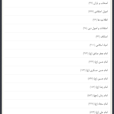
اصحاب و یاران
(37)
اصول اعتقادی
(777)
اطلاعیه ها
(26)
اعتقادات و اصول دین
(28)
اعتکاف
(43)
اعیاد اسلامی
(211)
امام جعفر صادق (ع)
(372)
امام حسن (ع)
(233)
امام حسن عسکری (ع)
(172)
امام حسین (ع)
(847)
امام رضا (ع)
(182)
امام زمان (عج)
(583)
امام سجاد (ع)
(227)
امام علی (ع)
(894)