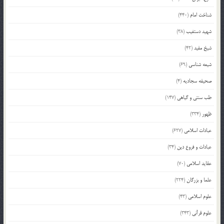
شناخت امام
(440)
شهید دستغیب
(38)
شیخ مفید
(42)
شیعه شناسی
(69)
صحیفه سجادیه
(4)
طب سنتی و گیاهی
(147)
ظهور
(334)
عبادات اسلامی
(627)
عبادات و فروع دین
(34)
عقاید اسلامی
(70)
علما و بزرگان
(224)
علوم اسلامی
(43)
علوم قرآنی
(343)