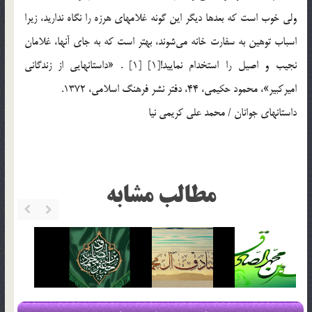
ولي خوب است كه بعدها ديگر اين گونه غلامهاي هرزه را نگاه نداريد، زيرا
اسباب توهين به سفارت خانه مي‌شوند، بهتر است كه به جاي آنها، غلامان
نجيب و اصيل را استخدام نماييد![1] [1] . «داستانهايي از زندگاني
اميركبير»، محمود حكيمي، 44، دفتر نشر فرهنگ اسلامي، 1372.
داستانهاي جوانان / محمد علي کريمي نيا
مطالب مشابه