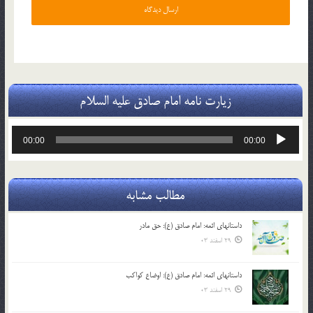
زیارت نامه امام صادق علیه السلام
پخش‌کننده
00:00
00:00
صوت
مطالب مشابه
داستانهای ائمه: امام صادق (ع): حق مادر
29 اسفند 03
داستانهای ائمه: امام صادق (ع): اوضاع کواکب
29 اسفند 03