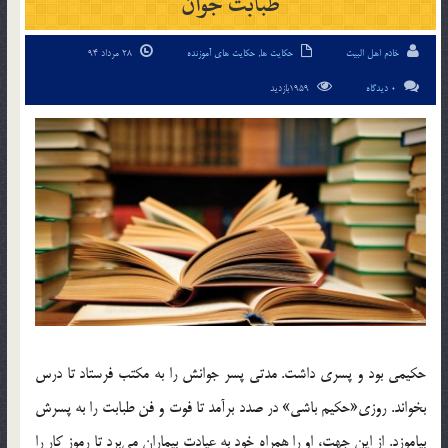
طبابت جوان
خادم اهل البیت
حکایت ها
,
حکایت های آموزنده
28 مرداد 94
0 دیدگاه
1959بازدید
حكيمي بود و پسري داشت. مدتي پسر جوانش را به مكتب فرستاد تا درس
بخواند. روزي«حكيم باشي» در صدد برآمد تا فوت و فن طبابت را به پسرش
بياموزد. از اين جهت، او را همراه خود به عيادت بيماران مي‌برد تا رموز كار را