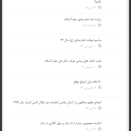
بكنيم؟
23 تیر 95
زیارت نامه امام صادق علیه السلام
28 مرداد 95
مراسم شهادت امام صادق (ع) سال 93
10 فروردین 94
جذب کمک های مردمی موکب امام علی علیه السلام
11 شهریور 96
50 نکته برای ازدواج موفق
16 فروردین 94
اجتماع عظیم صادقیون در آستان مقدس امامزاده سید جلال الدین اشرف سال 1396
29 تیر 96
احادیث معصومین درباره ترک نماز و سهل انگاری در نماز
29 آذر 95