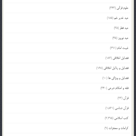
علوم قرآنی
(343)
عید غدیر خم
(185)
عید فطر
(35)
عید نوروز
(45)
غیبت امام
(291)
فضایل اخلاقی
(183)
فضایل و رذایل اخلاقی
(168)
فضایل و ویژگی ها
(10)
فقه و احکام شرعی
(340)
قرآن
(23)
قرآن شناسی
(1,861)
کتب اسلامی
(2,295)
کرامات و معجزات
(9)