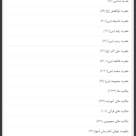
حدیث شناسی
(97)
حضرت ابوالفضل (ع)
(54)
حضرت خدیجه (س)
(41)
حضرت رقیه (س)
(13)
حضرت زینب (س)
(66)
حضرت علی اکبر (ع)
(23)
حضرت فاطمه (س)
(530)
حضرت محمد (ص)
(613)
حضرت معصومه (س)
(45)
حکایت ها
(2,244)
حکایت های آموزنده
(749)
حکایت های قرآنی
(107)
حکایت های معصومین
(838)
حکومت جهانی امام زمان (عج)
(24)