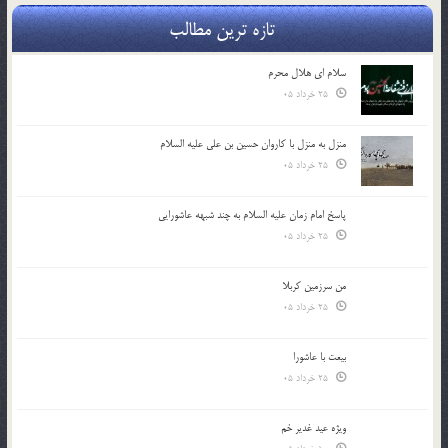
تازه ترین مطالب
سلام ای هلال محرم
25 خرداد 05
منزل به منزل با کاروان حسین بن علی علیه السلام
25 خرداد 05
پاسخ امام زمان علیه السلام به چند شبهه عاشورایی
25 خرداد 05
من سرزمین کربلا
25 خرداد 05
بیعت با عاشورا
25 خرداد 05
ویژه عید غدیر خم