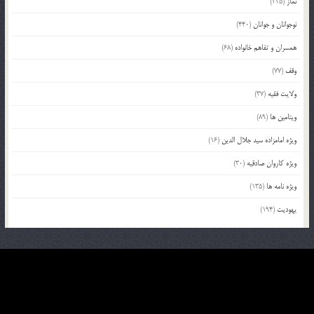
نماز
(225)
نوجوانان و جوانان
(440)
همسران و تفاهم خانواده
(68)
وقف
(77)
ولایت فقیه
(37)
ویتامین ها
(89)
ویژه امامزاده سید جلال الدین
(16)
ویژه کاروان صادقیه
(30)
ویژه نامه ها
(135)
یهودیت
(194)