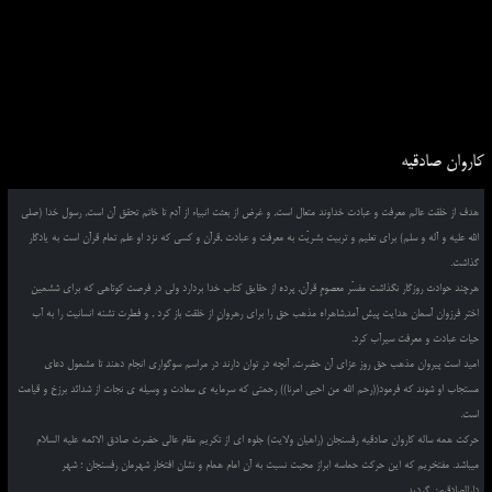
کاروان صادقیه
هدف از خلقت عالم معرفت و عبادت خداوند متعال است, و غرض از بعثت انبیاء از آدم تا خاتم تحقق آن است, رسول خدا (صلی
الله علیه و آله و سلم) برای تعلیم و تربیت بشریّت به معرفت و عبادت ,قرآن و کسی که نزد او علم تمام قرآن است به یادگار
گذاشت.
هرچند حوادث روزگار نگذاشت مفسّر معصومِ قرآن, پرده از حقایق کتاب خدا بردارد ولی در فرصت کوتاهی که برای ششمین
اختر فرزوان آسمان هدایت پیش آمد,شاهراه مذهب حق را برای رهروانِ از خلقت باز کرد , و فطرت تشنه انسانیت را به آب
حیات عبادت و معرفت سیرآب کرد.
امید است پیروان مذهب حق روز عزای آن حضرت, آنچه در توان دارند در مراسم سوگواری انجام دهند تا مشمول دعای
مستجاب او شوند که فرمود((رحم الله من احیی امرنا)) رحمتی که سرمایه ی سعادت و وسیله ی نجات از شدائد برزخ و قیامت
است.
حرکت همه ساله کاروان صادقیه رفسنجان (راهیان ولایت) جلوه ای از تکریم مقام عالی حضرت صادق الائمه علیه السلام
میباشد. مفتخریم که این حرکت حماسه ابراز محبت نسبت به آن امام همام و نشان افتخار شهرمان رفسنجان ؛ شهر
دارالصادقیون گردید.