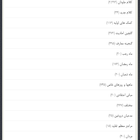
کلام جاودان
(2,293)
کلام جدید
(34)
کمک های اولیه
(116)
گلچین احادیث
(372)
گنجینه معارف
(495)
ماه رجب
(20)
ماه رمضان
(176)
ماه شعبان
(20)
ماهها و روزهای خاص
(745)
مبانی اعتقادی
(20)
مختلف
(367)
مدعیان دروغین
(25)
مراجع معظم تقلید
(15)
مردان
(40)