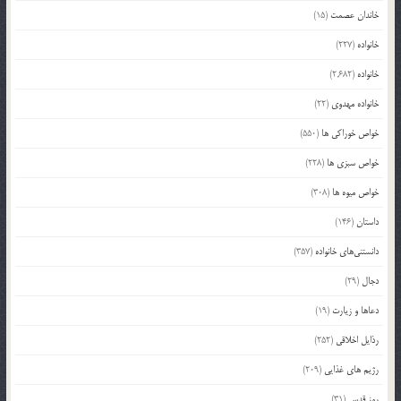
خاندان عصمت
(15)
خانواده
(227)
خانواده
(2,682)
خانواده مهدوی
(22)
خواص خوراکی ها
(550)
خواص سبزی ها
(228)
خواص میوه ها
(308)
داستان
(146)
دانستنی‌های خانواده
(357)
دجال
(29)
دعاها و زیارت
(19)
رذایل اخلاقی
(252)
رژیم های غذایی
(209)
روز قدس
(31)