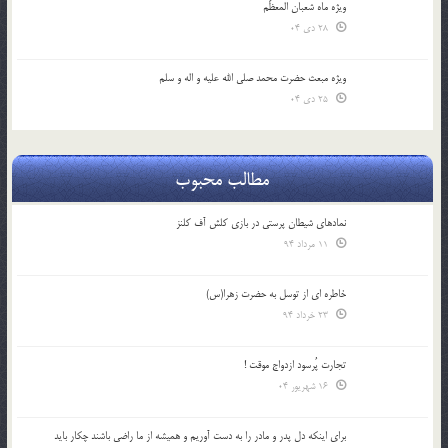
ویژه ماه شعبان المعظّم
28 دی 04
ویژه مبعث حضرت محمد صلی الله علیه و اله و سلم
25 دی 04
مطالب محبوب
نمادهای شیطان پرستی در بازی کلش آف کلنز
11 مرداد 94
خاطره ای از توسل به حضرت زهرا(س)
23 خرداد 94
تجارت پُرسود ازدواج موقت !
16 شهریور 04
براي اينكه دل پدر و مادر را به دست آوريم و هميشه از ما راضي باشند چكار بايد