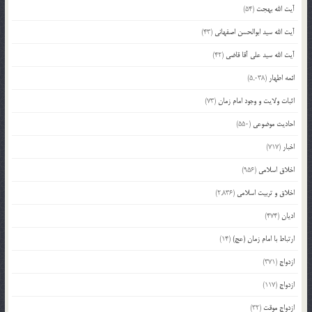
آیت الله بهجت
(54)
آیت الله سید ابوالحسن اصفهانی
(43)
آیت الله سید علی آقا قاضی
(42)
ائمه اطهار
(5,038)
اثبات ولایت و وجود امام زمان
(73)
احادیث موضوعی
(550)
اخبار
(717)
اخلاق اسلامی
(956)
اخلاق و تربیت اسلامی
(2,836)
ادیان
(474)
ارتباط با امام زمان (عج)
(14)
ازدواج
(371)
ازدواج
(117)
ازدواج موقت
(32)