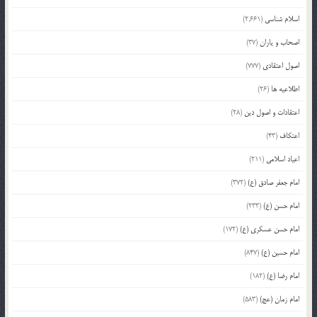
اسلام شناسی
(2,661)
اصحاب و یاران
(37)
اصول اعتقادی
(777)
اطلاعیه ها
(26)
اعتقادات و اصول دین
(28)
اعتکاف
(43)
اعیاد اسلامی
(211)
امام جعفر صادق (ع)
(372)
امام حسن (ع)
(233)
امام حسن عسکری (ع)
(172)
امام حسین (ع)
(847)
امام رضا (ع)
(182)
امام زمان (عج)
(583)