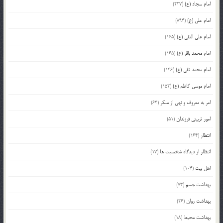
امام سجاد (ع)
(227)
امام علی (ع)
(894)
امام علی النقی (ع)
(165)
امام محمد باقر (ع)
(165)
امام محمد تقی (ع)
(146)
امام موسی کاظم (ع)
(152)
امر به معروف و نهی از منکر
(63)
امور تربیتی فرزندان
(51)
انتظار
(164)
انتظار از دیدگاه شخصیت ها
(17)
اهل بیت
(104)
بهداشت جسم
(73)
بهداشت روان
(26)
بهداشت محیط
(18)