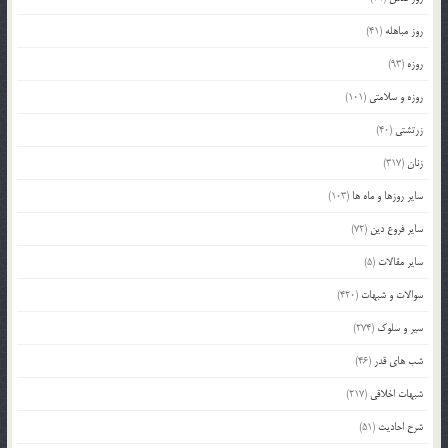
روز مباهله
(41)
روزه
(93)
روزه و سلامتی
(101)
زرتشتی
(40)
زنان
(317)
سایر روزها و ماه ها
(103)
سایر فروع دین
(72)
سایر مقالات
(5)
سوالات و شبهات
(420)
سیر و سلوک
(274)
شب های قدر
(46)
شبهات اخلاقی
(217)
شرح احادیث
(51)