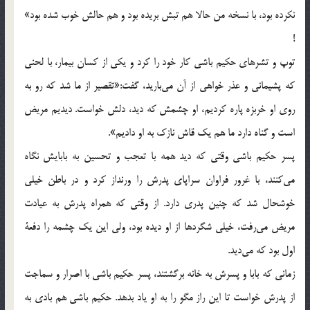
نكرده بود، با نسخه من حالا هم تبش بريده بود و هم حالش خوب شده بود»
!
توپ و تشر‌هاي حكيم باشي كار خود را كرد و يكي از كسان بيمار، با لحني
كه پشيماني و عذر خواهي از آن مي‌باريد، گفت:«تقصير از ما شد كه رو به
روي او خربزه پاره كرديم، او چشمش كه ديد، دلش خواست. ديديم مريض
است و گناه دارد ما هم يك قاش نازك به او داديم».
پسر حكيم باشي وقتي كه ديد همه با تعجب و تحسين به بابايش نگاه
مي‌كنند، با غرور فراوان سراپاي پدرش را ورنداز كرد و در باطن خيلي
خوشحال شد كه چنين پدري دارد. از وقتي كه همراه پدرش به عيادت
مريض مي‌رفت، خيلي شگردها از او ديده بود، ولي اين يك چشمه را دفعة
اول بود كه مي‌ديد.
زماني كه بابا و پسرش به خانه برگشتند، پسر حكيم باشي با اصرار و سماجت
از پدرش خواست تا اين راز مگو را به او ياد بدهد. حكيم باشي هم بادي به