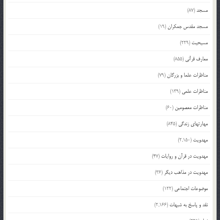
مسجد
(87)
مسجد مقدس جمکران
(19)
مسیحیت
(229)
معارف قرآنی
(855)
مناظرات علما و بزرگان
(79)
مناظرات علمی
(139)
مناظرات معصومین
(60)
مهارتهای زندگی
(845)
مهدویت
(2,150)
مهدویت در قرآن و روایات
(47)
مهدویت در مذاهب دیگر
(36)
موضوعات اجتماعی
(122)
نقد و پاسخ به شبهات
(2,166)