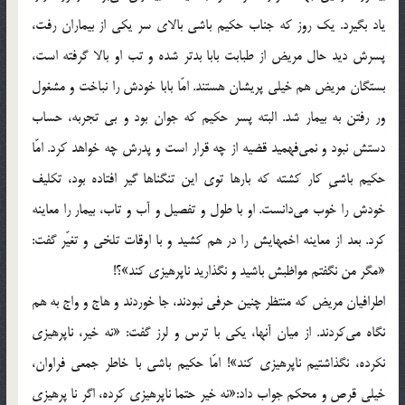
ياد بگيرد. يك روز كه جناب حكيم باشي بالاي سر يكي از بيماران رفت،
پسرش ديد حال مريض از طبابت بابا بدتر شده و تب او بالا گرفته است،
بستگان مريض هم خيلي پريشان هستند. امّا بابا خودش را نباخت و مشغول
ور رفتن به بيمار شد. البته پسر حكيم كه جوان بود و بي تجربه، حساب
دستش نبود و نمي‌فهميد قضيه از چه قرار است و پدرش چه خواهد كرد. امّا
حكيم باشيِ كار كشته كه بارها توي اين تنگناها گير افتاده بود، تكليف
خودش را خوب مي‌دانست. او با طول و تفصيل و آب و تاب، بيمار را معاينه
كرد. بعد از معاينه اخمهايش را در هم كشيد و با اوقات تلخي و تغيّر گفت:
«مگر من نگفتم مواظبش باشيد و نگذاريد ناپرهيزي كند»؟!
اطرافيان مريض كه منتظر چنين حرفي نبودند، جا خوردند و هاج و واج به هم
نگاه مي‌كردند. از ميان آنها، يكي با ترس و لرز گفت: «نه خير، ناپرهيزي
نكرده، نگذاشتيم ناپرهيزي كند»! امّا حكيم باشي با خاطر جمعي فراوان،
خيلي قرص و محكم جواب داد:«نه خير حتما ناپرهيزي كرده، اگر نا پرهيزي