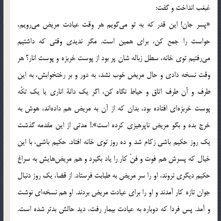
غبغب انداخت و گفت:
«پسر جان! اين قدر كه به تو مي‌گويم هر وقت عيادت مريض مي‌رويم،
حواست را جمع كن، براي همين است. مگر نديدي وقتي كه داشتيم
مي‌رفتيم توي خانه، سطل زباله شان پر بود از پوست خربزه و پوست انار؟ هر
وقت نسخه دادي و حال مريض خوب نشد، به دور و بر رختخوابش، به اين
طرف و آن طرف اتاق و حياط نگاه كن، اگر يك دانة اناري يا يك تكّه
پوست خربزه‌اي افتاده بود، بدان كه از آن به مريض هم داده‌اند، هوش به
خرج بده و بگو مريض ناپرهيزي كرده است».! مدتي از اين مقدمه گذشت
يك روز حكيم باشي زكام شد و ده روز توي خانه افتاد. حكيم باشي، با اين
خيال كه پسرش هم فوت و فنّ كار را ياد بگيرد و هم مريض‌هايش به سراغ
حكيم ديگري نروند، او را سر مريض به طبابت فرستاد. از قضا، يك روز دنبال
جوان تازه كار آمدند و او را براي عيادت مريض بردند. او هم نسخه‌اي نوشت
و آمد. پس فردا كه دوباره به عيادت بيمار رفت، ديد حالش بدتر شده است.