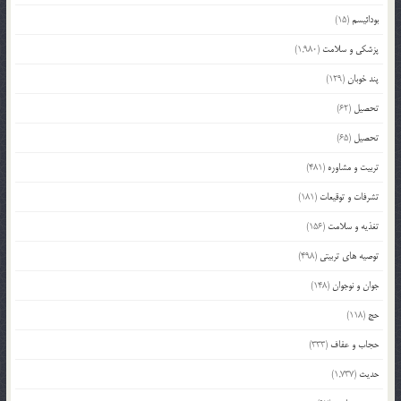
بودائیسم
(15)
پزشکی و سلامت
(1,980)
پند خوبان
(129)
تحصیل
(62)
تحصیل
(65)
تربیت و مشاوره
(481)
تشرفات و توقیعات
(181)
تغذیه و سلامت
(156)
توصیه های تربیتی
(498)
جوان و نوجوان
(148)
حج
(118)
حجاب و عفاف
(333)
حدیث
(1,737)