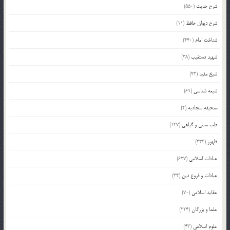
شرح حدیث
(550)
شرح دیوان حافظ
(11)
شناخت امام
(440)
شهید دستغیب
(38)
شیخ مفید
(42)
شیعه شناسی
(69)
صحیفه سجادیه
(4)
طب سنتی و گیاهی
(147)
ظهور
(334)
عبادات اسلامی
(627)
عبادات و فروع دین
(34)
عقاید اسلامی
(70)
علما و بزرگان
(224)
علوم اسلامی
(43)