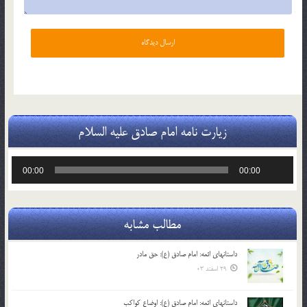
زیارت نامه امام صادق علیه السلام
پخش‌کننده
00:00
00:00
صوت
مطالب مشابه
داستانهای ائمه: امام صادق (ع): حق مادر
29 اسفند 03
داستانهای ائمه: امام صادق (ع): اوضاع کواکب