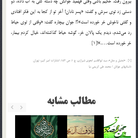
بيرون رفت. حكيم باشي وقتي فهميد جوانش چه دسته گلي به آب داده، دو
دستي زد توي سرش و گفت: «پسر نادان! آخر تو از كجا به اين فكر افتادي
و گفتي ناخوش خر خورده است»؟! جوان بيچاره گفت:‌ «وقتي از توي حياط
رد مي‌شدم، ديدم يك پالان خر، گوشه حياط گذاشته‌اند، خيال كردم بيمار،
خر خورده است….»![1]
[1] . «تمثيل و مثل»، سيد ابوالقاسم انجوي شيرازي، ج 1، ص 152، انتشارات امير كبير، تهران.
داستانهاي جوانان / محمد علي کريمي نيا
مطالب مشابه