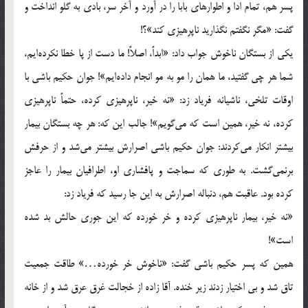
پسر هم، تمام ادا و اطوارهاي بابا را در آورد و آخر سر، بادي به گلو انداخت و
گفت: «مگر نگفتم نگذاريد ناپرهيزي كند»؟!
يكي از بستگان ناخوش جواب داد: «ابداً، اصلاً! ما دست از پا خطا نكرده‌ايم،
شما هر چي گفتيد، ما همان را مو به مو انجام داده‌ايم»! جوان حكيم باشي با
اوقات تلخي، ناشيانه فرياد زد: «نه خير، ناپرهيزي كرده، حتماً ناپرهيزي
كرده، نه خير، همين است كه مي‌گويم»! جالب اين كه: هر چه بستگان بيمار
بيشتر انكار مي‌كردند: جوان حكيم باشي اصرارش بيشتر مي‌شد و از حرفش
برنمي‌گشت. به طوري كه سماجت و پافشاري او، اطرافيان بيمار را عاجز
كرده بود. عاقبت هم، دنباله اصرارش به اين جا رسيد كه فرياد زد:
«نه خير، بيمار ناپرهيزي كرده و خر خورده كه اين جوري حالش بد شده
است»!
همين كه پسر حكيم باشي گفت: «ناخوش خر خورده…» طاقت جمعيت
تاق شد و بي اختيار زدند زير خنده. آقا زاده از خجالت غرق عرق شد و از خانه