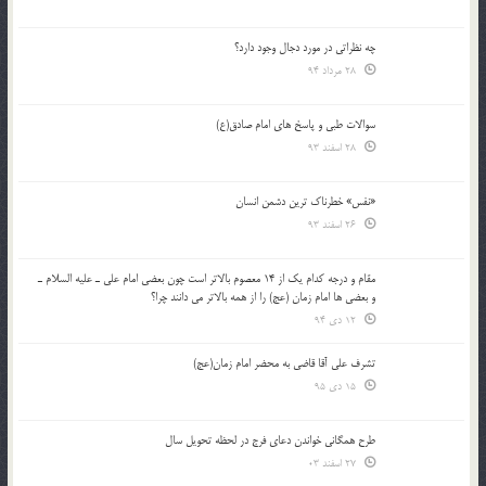
چه نظراتی در مورد دجال وجود دارد؟
28 مرداد 94
سوالات طبی و پاسخ های امام صادق(ع)
28 اسفند 93
«نفس» خطرناک ترین دشمن انسان
26 اسفند 93
مقام و درجه كدام يك از 14 معصوم بالاتر است چون بعضي امام علي ـ عليه السلام ـ
و بعضي ها امام زمان (عج) را از همه بالاتر مي دانند چرا؟
12 دی 94
تشرف علي آقا قاضي به محضر امام زمان(عج)
15 دی 95
طرح همگانی خواندن دعای فرج در لحظه تحویل سال
27 اسفند 03