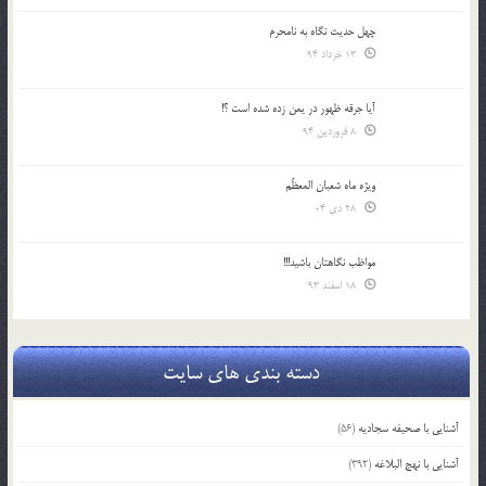
چهل حدیث نگاه به نامحرم
13 خرداد 94
آیا جرقه ظهور در یمن زده شده است ؟!
8 فروردین 94
ویژه ماه شعبان المعظّم
28 دی 04
مواظب نگاهتان باشید!!!
18 اسفند 93
دسته بندی های سایت
آشنایی با صحیفه سجادیه
(56)
آشنایی با نهج البلاغه
(392)