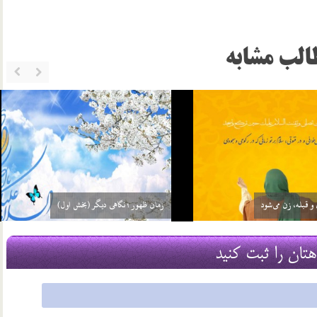
الب مشابه
ست یعنی چه؟
مشخصات عصر ظهور در نهج البلاغه
22 شهریور 03
هتان را ثبت کنید