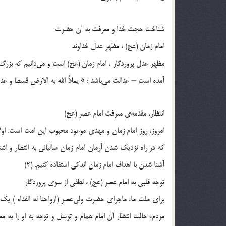
شناخت حجت خدا و معرفت به آن حضرت
امام زمان (عج) ، مظهر عدل خداوند
مظهر عدل پروردگار ، امام زمان (عج) است و مى‌دانيم كه بزرگ‌
آمده است – عدالت مى‌باشد : » يملأ الله به الارض قسطا و عدلا«
انتظار، مقدمه‌ى معرفت امام عصر (عج)
امروز، روز امام زمان و مهدى موعود محبوب اين امت است. او
كه در راه نزديك شدن آرمان امام زمان ساليانى به انتظار و اشت
آشنا شدن با اهداف امام زمان اندكى استفاده كنيم. (2)
توجه قلبى به امام عصر (عج) ، لطفى از سوى پروردگار
براى ملت ما، ماجراى حضرت ولى‌عصر (ارواحنا له الفداء ) يك
مردم، حالت انتظار آن امام همام و توسل و توجه به او را به 