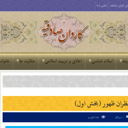
ان کاروان صادقیه
تماس با ما
یث
اسلام شناسی
اخلاق و تربیت اسلامی
حکایت ها
خانواده
ظران ظهور (بخش اول)
0 دیدگاه
2188بازدید