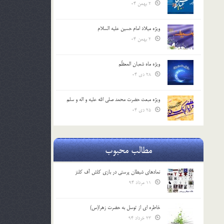
2 بهمن 04
ویژه میلاد امام حسین علیه السلام
2 بهمن 04
ویژه ماه شعبان المعظّم
28 دی 04
ویژه مبعث حضرت محمد صلی الله علیه و اله و سلم
25 دی 04
مطالب محبوب
نمادهای شیطان پرستی در بازی کلش آف کلنز
11 مرداد 94
خاطره ای از توسل به حضرت زهرا(س)
23 خرداد 94