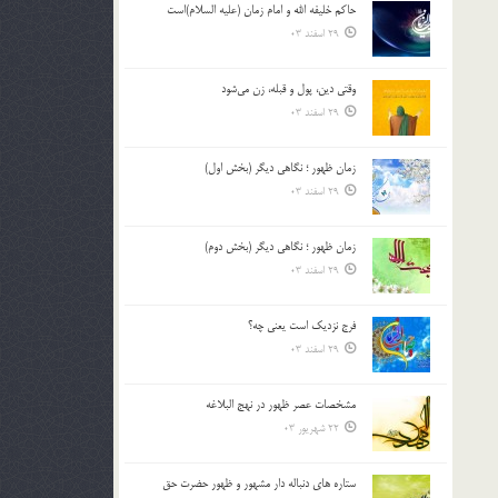
حاکم خليفه الله و امام زمان (علیه السلام)است
بالا
29 اسفند 03
و
پایین
استفاده
وقتی دین، پول و قبله، زن می‌شود
کنید.
29 اسفند 03
زمان ظهور ؛ نگاهی دیگر (بخش اول)
29 اسفند 03
زمان ظهور ؛ نگاهی دیگر (بخش دوم)
29 اسفند 03
فرج نزدیک است یعنی چه؟
29 اسفند 03
مشخصات عصر ظهور در نهج البلاغه
22 شهریور 03
ستاره های دنباله دار مشهور و ظهور حضرت حق