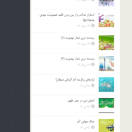
13 مرداد 03
استقرار عدالت و از بين بردن ظلم، خصوصيّت مهدي
موعود(عج)
13 مرداد 03
برجسته ترين شعار مهدويت (1)
13 مرداد 03
برجسته ترين شعار مهدويت (2)
13 مرداد 03
ابزارهاي برگزيده آخر الزماني شيطان!
28 تیر 03
احياي دين در عصر ظهور
28 تیر 03
جنگ جهاني آخر
28 تیر 03