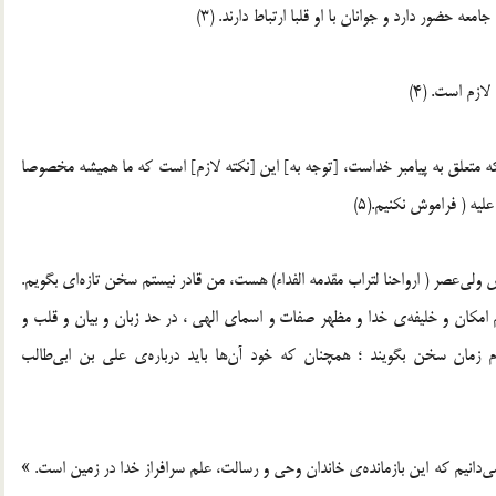
 حضور دارد و جوانان با او قلبا ارتباط دارند. (3)
زم است. (4)
 كه متعلق به پيامبر خداست، [توجه به] اين [نكته لازم] است كه ما هميشه مخصوصا
يه ( فراموش نكنيم.(5)
 ولى‌عصر ( ارواحنا لتراب مقدمه الفداء) هست، من قادر نيستم سخن تازه‌اى بگويم.
مكان و خليفه‌ى خدا و مظهر صفات و اسماى الهى ، در حد زبان و بيان و قلب و
 زمان سخن بگويند ؛ همچنان كه خود آن‌ها بايد درباره‌ى على بن ابى‌طالب
انيم كه اين بازمانده‌ى خاندان وحى و رسالت، علم سرافراز خدا در زمين است. »