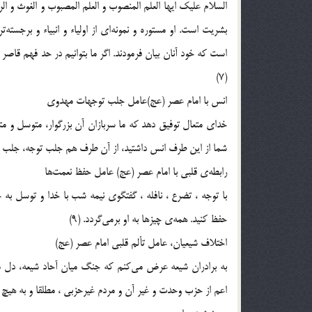
السلام عليك ايها العلم المنصوب و العلم المصبوب و الغوث و ا
بشريت است. او مستوره و نمونه‌اى از اولياء و انبياء و برجسته
است كه خود آنان بيان فرمودند. اگر ما بتوانيم در حد فهم قاصر 
(7)
انس با امام عصر (عج)عامل جلب توجهات مهدوى
خداى متعال توفيق دهد كه ما سربازان آن بزرگوار، متوسل و متذك
شما از اين طرف انس داشتيد، از آن طرف هم جلب توجه، جلب ت
رابطه‌ى قلبى با امام عصر (عج) عامل حفظ نعمت‌ها
با توجه ، تضرع ، نافله ، گفتگوى نيمه شب با خدا و توسل به
حفظ كنيد. همه‌ى چيزها به او برمى‌گردد. (9)
اختلاف شيعيان، عامل تألم قلبى امام عصر (عج)
به برادران شيعه عرض مى‌كنم كه جنگ ميان آحاد شيعه، دل مقد
اعم از حزب وحدت و غير آن و مردم غيرحزبى ، مطلقا و به هيچ بها