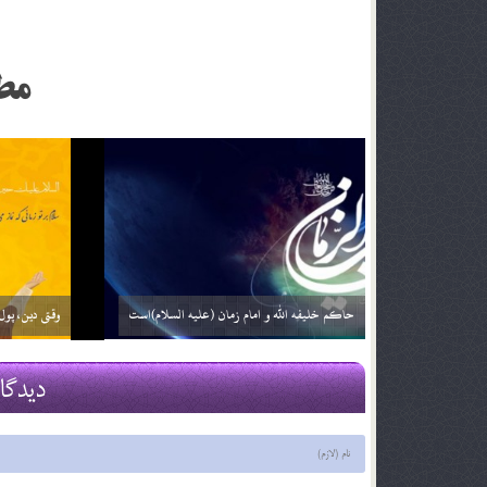
مط
زمان ظهور ؛ نگاهی دیگر (بخش دوم)
فرج نزدیک ا
29 اسفند 03
29 اسفند 03
دیدگا