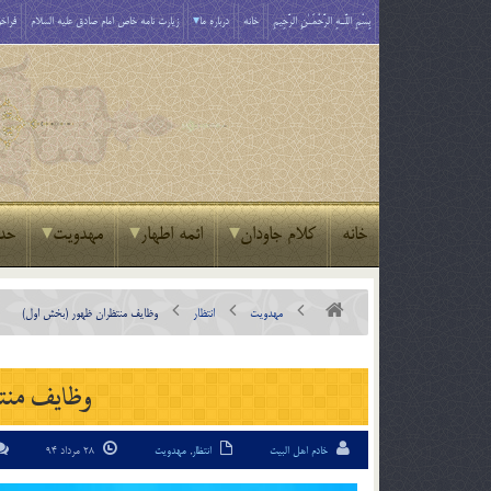
بِسْمِ اللَّـهِ الرَّحْمَـٰنِ الرَّحِيمِ
خانه
درباره ما
زیارت نامه خاص امام صادق علیه السلام
فراخو
خانه
کلام جاودان
ائمه اطهار
مهدویت
حد
مهدویت
انتظار
وظايف منتظران ظهور (بخش اول)
وظايف منت
خادم اهل البیت
انتظار
,
مهدویت
28 مرداد 94