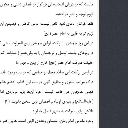
ماست كه در دوران انقلاب، آن بزرگوار در فضاى ذهنى و معنوى جامعه
لزوم توجه و تدبر در ادعيه
فقط خواندن دعاى ندبه كافى نيست؛ درس گرفتن و فهميدن آن لا
لزوم توجه قلبى به امام عصر (عج)
در اين روز جمعه‌ى با بركت، اولين جمعه‌ى ربيع المولود، ماهى
در روزهاى جمعه، توسل و توجه‌مان را به ولى‌عصر ) صلوات الله عل
حقيقت معرفت امام عصر (عج) خارج از بيان و فهم ما
درباره‌ى بركات اين ميلاد معظم و حقايقى كه در باب وجود اقدس
درك مراتب معنوى و حقايق الهى در باب اين قطب اعظم عالم ا
فهمى همچون من قاصر نيست. خود آن‌ها بايد درباره‌ى امام
(عليه‌السلام) و بقيه‌ى اولياء و اصفياى دين سخن بگويند. (6)
تلاش براى معرفت به مظهر فضل خداوند
وجود مقدس امام زمان، مصداق وعده‌ى الهى است. همين قدر مى‌د