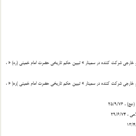
ى و خارجى شركت كننده در سمينار » تبيين حكم تاريخى حضرت امام خمينى (ره) « ،
ى و خارجى شركت كننده در سمينار » تبيين حكم تاريخى حضرت امام خمينى )ره( « ،