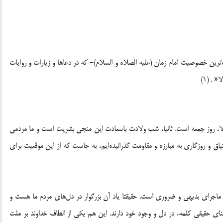
ترين خصوصيت امام زمان (عليه الصلاه و السلام)- كه در دعاها و زيارات و روايات
 . (1)
لا، روز جمعه است. ثانيا، شب ولادت باسعادت اين منجى بشريت است و ما مردمى
ياق و روزگارى به مبارزه و مقاومت گذرانيده‌ايم، به جاست كه از اين موقعيت براى
 ماجراى بديهى و ضرورى است. حقيقتا ياد آن بزرگوار در دل‌هاى مردم ما هست و
معناى حقيقى كلمه، در دل و وجود خود دارند. اين هم يكى از الطاف خداوند بر ملت