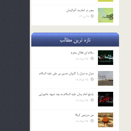
مصر در احادیث آخرالزمان
28 تیر 03
تازه ترین مطالب
سلام ای هلال محرم
25 خرداد 05
منزل به منزل با کاروان حسین بن علی علیه السلام
25 خرداد 05
پاسخ امام زمان علیه السلام به چند شبهه عاشورایی
25 خرداد 05
من سرزمین کربلا
25 خرداد 05