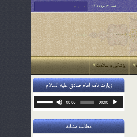
شنبه , 17 مرداد 1405
پزشکی و سلامت
زیارت نامه امام صادق علیه السلام
پخش‌کننده
برای
00:00
00:00
صوت
افزایش
یا
کاهش
صدا
مطالب مشابه
از
کلیدهای