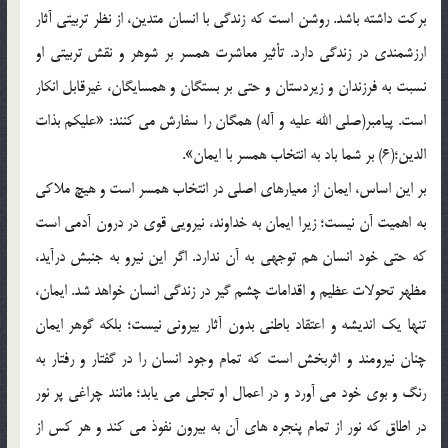
برکت داشته باشد. روشن است که زندگي با انسان متدين، از نظر تربيتي آثار
ارزشمندي در زندگي دارد. تأثير معاشرت همسر بر شوهر و نقش تربيتي او
نسبت به فرزندان و زيردستان و حتي بر بستگان و همسايگان، غيرقابل انکار
است. پيامبر(صلي الله عليه و آله) همگان را سفارش مي کنند: «عليکم بذات
الدين؛(6) بر شما باد به انتخاب همسر با ايمان».
بر اين اساس، ايمان از معيارهاي اصلي در انتخاب همسر است و هيچ ملاکي
به اهميت آن نيست؛ زيرا ايمان به خداوند، نيرويي قوي در درون آدمي است
که حتي خود انسان هم توجهي به آن ندارد. اگر اين نيرو به جنبش درآيد،
مظهر تحولات عظيم و اقدامات چشم گير در زندگي انسان خواهد شد. ايمان،
تنها يک انديشه و اعتقاد باطني بدون آثار بيروني نيست؛ بلکه گوهر ايمان
چنان نيرومند و اثربخش است که تمام وجود انسان را در گفتار و رفتار به
رنگ و بوي خود مي آورد و در اعمال او تجلي مي يابد؛ مانند چراغي پر نور
در اطاق که نور از تمام پنجره هاي آن به بيرون نفوذ مي کند و هر کس از