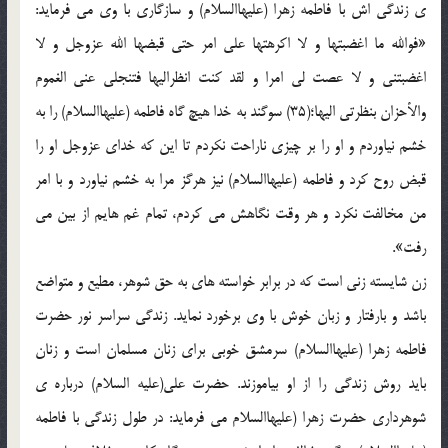
ي زندگي اش با فاطمه زهرا (عليهاالسلام) و سازگاري با وي مي فرمايد:
«فوالله ما اغضبتها و لا اکرهتها علي امر حتي قبضها الله عزوجل و لا
اغضبتني و لا عصت لي امرا و لقد کنت انظراليها فتنجلي عني الغموم
والأحزان بنظرتي اليها؛(35) سوگند به خدا هيچ گاه فاطمه (عليهاالسلام) را به
خشم نياوردم و او را بر چيزي ناراحت نکردم تا اين که خداي عزوجل او را
قبض روح کرد و فاطمه (عليهاالسلام) نيز هرگز مرا به خشم نياورد و با امر
من مخالفت نکرد و هر وقت نگاهش مي کردم، تمام غم هايم از بين مي
رفت».
زن شايسته زني است که در برابر خواسته هاي به حق شوهر، مطيع و متواضع
باشد و بارفتار و زبان خوش با وي برخورد نمايد. زندگي سراسر نور حضرت
فاطمه زهرا (عليهاالسلام) سرمشق خوبي براي زنان مسلمان است و زنان
بايد روش زندگي را از او بياموزند. حضرت علي(عليه السلام) درباره ي
شوهرداري حضرت زهرا (عليهاالسلام مي فرمايد: در طول زندگي با فاطمه