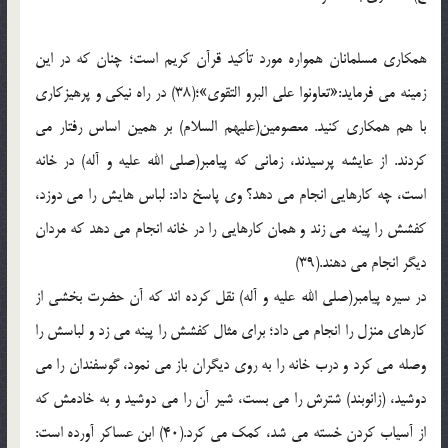
همکاري مسلمانان همواره مورد تأکيد قرآن کريم است؛ چنان که در اين
زمينه مي فرمايد:«تعاونوا علي البرو التقوي»؛(38) در راه نيکي و پرهيزکاري
با هم همکاري کنيد. معصومين(عليهم السلام) بر همين اساس رفتار مي
کردند. از عايشه پرسيدند، زماني که پيامبر(صلي الله عليه و آله) در خانه
است، چه کارهايي انجام مي دهد؟ وي پاسخ داد: لباس هايش را مي دوزد،
کفشش را پينه مي زند و همان کارهايي را در خانه انجام مي دهد که مردان
ديگر انجام مي دهند.(39)
در سيره پيامبر(صلي الله عليه و آله) نقل کرده اند که آن حضرت بخشي از
کارهاي منزل را انجام مي داد؛ براي مثال کفشش را پينه مي زد و لباسش را
وصله مي کرد و درب خانه را به روي ديگران باز مي نمود، گوسفندان را مي
دوشيد، (زانوبند) شترش را مي بست، شير آن را مي دوشيد و به خادمش که
از آسياب کردن خسته مي شد، کمک مي کرد.(40) ابن عساکر آورده است: