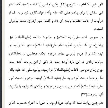
المرسلين الاطعام عند التزويج؛(22) وقتي نجاسي (پادشاه حبشه)، آمنه، دختر
ابي سفيان را براي پيامبر(صلي الله عليه وآله) خواستگاري کرد و به عقد او
درآورد، از جانب حضرت وليمه اي داد و گفت: سور ازدواج، سنت پيامبران
است».
در عروسي امام علي(عليه السلام) و حضرت فاطمه (عليهاالسلام) نيز،
پيامبر(صلي الله عليه و آله) به امام علي(عليه السلام) دستور داد وليمه اي
تهيه کند و از مردم پذيرايي نمايد. مرحوم علامه مجلسي در بحارالانوار
روايات زيادي در اين باره آورده است. در يکي از اين روايات آمده است:
چون زمان عروسي فاطمه (عليهاالسلام) فرا رسيد، پيامبر(صلي الله عليه وآله)
غذا و حلوا درست کرد و به علي(عليه السلام) فرمود: مردم را دعوت کن.
علي(عليه السلام) گفت: من به سوي مردم رفتم و گفتم که وليمه را بپذيريد،
آنها پذيرفتند.(23)
هم چنين روايت شده که پيامبر(ص) فرمود: يا علي! به احترام همسرت غذاي