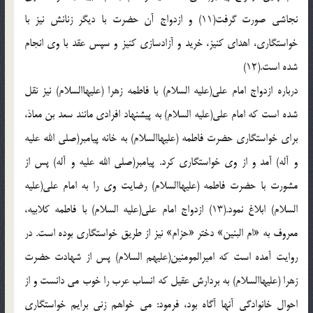
نجاشي صورت گرفت(11) و ازدواج آن حضرت با ديگر زنانش نيز با
خواستگاري، اهداي کنيز، خريد و آزادسازي کنيز و سپس عقد با وي انجام
شده است.(12)
درباره ازدواج امام علي(عليه السلام) با فاطمه زهرا (عليهاالسلام) نيز نقل
شده است که امام علي(عليه السلام) به پيشنهاد افرادي مانند سعد بن معاذ،
براي خواستگاري حضرت فاطمه (عليهاالسلام) به خانه پيامبر(صلي الله عليه
و آله) آمد و از وي خواستگاري کرد. پيامبر(صلي الله عليه و آله) پس از
مشورت با حضرت فاطمه (عليهاالسلام) رضايت وي را به امام علي(عليه
السلام) ابلاغ نمود.(13) ازدواج امام علي(عليه السلام) با فاطمه کلابيه،
معروف به «ام البنين» دختر «حزام» نيز از طريق خواستگاري بوده است. در
روايت آمده است که اميرالمومنين(عليهم السلام) پس از شهادت حضرت
زهرا (عليهاالسلام) به بردارش عقيل که انساب عرب را خوب مي دانست و از
احوال خانوادگي آنها آگاه بود، فرمود: مي خواهم زني برايم خواستگاري