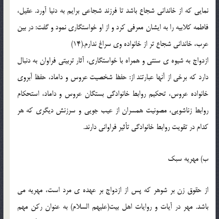
نمايي که از خانداني شجاع باشد تا فرزند شجاعي برايم به دنيا آورد. عقيل،
فاطمه کلابيه را به ايشان معرفي کرد و از او خواستگاري نمود و گفت: در بين
عرب، خانداني شجاع تر از خانواده وي سراغ ندارم.(14)
ازدواج به شيوه ي سنتي و همراه با خواستگاري، آثار تربيتي فراوان به دنبال
دارد که برخي از آنها عبارتند از: حفظ شخصيت عروس و داماد، حفظ آبروي
خانواده عروس، تحکيم روابط خانوادگي بستگان عروس و داماد، استحکام
روابط زناشويي، مصونيت همسران از عيب جويي و سرزنش ديگري که هر
کدام در تقويت روابط خانوادگي تأثير فراواني دارند.
ب) مهريه سبک
از حقوق زن بر شوهر که پس از ازدواج بر عهده ي مرد است، مهريه مي
باشد. مهر در آيات و روايات اهل بيت(عليهم السلام) به عنوان رکن مهم