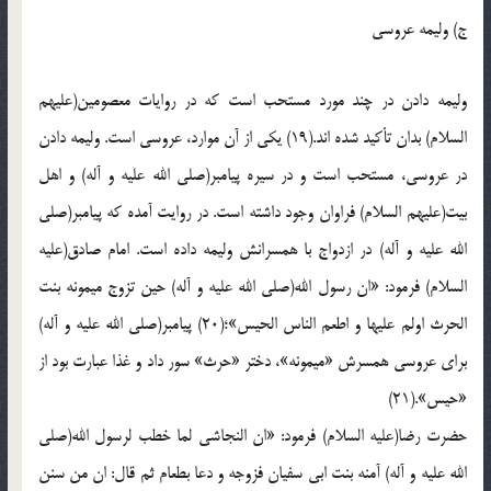
ج) وليمه عروسي
وليمه دادن در چند مورد مستحب است که در روايات معصومين(عليهم
السلام) بدان تأکيد شده اند.(19) يکي از آن موارد، عروسي است. وليمه دادن
در عروسي، مستحب است و در سيره پيامبر(صلي الله عليه و آله) و اهل
بيت(عليهم السلام) فراوان وجود داشته است. در روايت آمده که پيامبر(صلي
الله عليه و آله) در ازدواج با همسرانش وليمه داده است. امام صادق(عليه
السلام) فرمود: «ان رسول الله(صلي الله عليه و آله) حين تزوج ميمونه بنت
الحرث اولم عليها و اطعم الناس الحيس»؛(20) پيامبر(صلي الله عليه و آله)
براي عروسي همسرش «ميمونه»، دختر «حرث» سور داد و غذا عبارت بود از
«حيس».(21)
حضرت رضا(عليه السلام) فرمود: «ان النجاشي لما خطب لرسول الله(صلي
الله عليه و آله) آمنه بنت ابي سفيان فزوجه و دعا بطعام ثم قال: ان من سنن