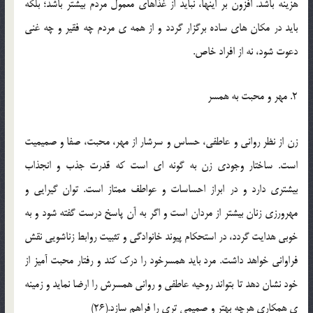
هزينه باشد. افزون بر اينها، نبايد از غذاهاي معمول مردم بيشتر باشد؛ بلکه
بايد در مکان هاي ساده برگزار گردد و از همه ي مردم چه فقير و چه غني
دعوت شود، نه از افراد خاص.
2. مهر و محبت به همسر
زن از نظر رواني و عاطفي، حساس و سرشار از مهر، محبت، صفا و صميميت
است. ساختار وجودي زن به گونه اي است که قدرت جذب و انجذاب
بيشتري دارد و در ابراز احساسات و عواطف ممتاز است. توان گيرايي و
مهرورزي زنان بيشتر از مردان است و اگر به آن پاسخ درست گفته شود و به
خوبي هدايت گردد، در استحکام پيوند خانوادگي و تثبيت روابط زناشويي نقش
فراواني خواهد داشت. مرد بايد همسرخود را درک کند و رفتار محبت آميز از
خود نشان دهد تا بتواند روحيه عاطفي و رواني همسرش را ارضا نمايد و زمينه
ي همکاري هرچه بهتر و صميمي تري را فراهم سازد.(26)