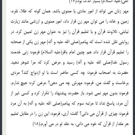
علي(عليه السلام) بسيار اندک بود.(17)
مهر زنان مي تواند از امور مادي يا معنوي باشد. همان گونه که طلا، نقره،
زمين و خانه را مي توان مهر زن قرار داد، امور معنوي و ارزشي مانند زيارت
نيابتي، تلاوت قرآن و يا تعليم قرآن را نيز به عنوان مهر زن تعيين کرد. در
روايتي نقل شده است که پيامبر(صلي الله عليه و آله) مهر زن يکي از صحابه
را تعليم قرآن قرار داد. هم چنين امام باقر(عليه السلام) فرمود: زني خدمت
رسول خدا(صلي الله عليه و آله) رسيد و عرض کرد که مرا شوهر دهيد.
حضرت به اصحاب فرمود: چه کسي حاضر است با او ازدواج کند؟ مردي
برخاست و گفت من. فرمود: مهرش چه مي دهي؟ عرض کرد: هيچ ندارم.
فرمود: بدون مهر نمي شود. باز حضرت پيشنهاد را تکرار کرد و کسي غير از
آن مرد، پاسخ نداد تا مرتبه سوم که پيامبر(صلي الله عليه و آله) به آن مرد
فرمود: چيزي از قرآن مي داني؟ گفت: آري، فرمود: اين زن را در مقابل تعليم
هر مقدار از قرآن که خود مي داني، به عقد تو در مي آورم.(18)