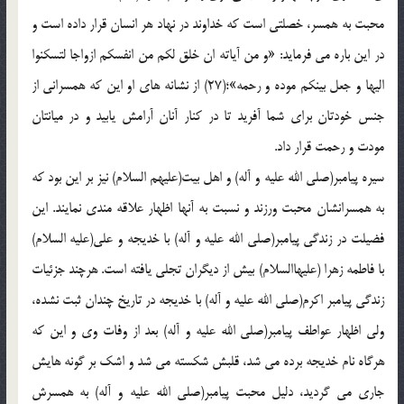
محبت به همسر، خصلتي است که خداوند در نهاد هر انسان قرار داده است و
در اين باره مي فرمايد: «و من آياته ان خلق لکم من انفسکم ازواجا لتسکنوا
اليها و جعل بينکم موده و رحمه»؛(27) از نشانه هاي او اين که همسراني از
جنس خودتان براي شما آفريد تا در کنار آنان آرامش يابيد و در ميانتان
مودت و رحمت قرار داد.
سيره پيامبر(صلي الله عليه و آله) و اهل بيت(عليهم السلام) نيز بر اين بود که
به همسرانشان محبت ورزند و نسبت به آنها اظهار علاقه مندي نمايند. اين
فضيلت در زندگي پيامبر(صلي الله عليه و آله) با خديجه و علي(عليه السلام)
با فاطمه زهرا (عليهاالسلام) بيش از ديگران تجلي يافته است. هرچند جزئيات
زندگي پيامبر اکرم(صلي الله عليه و آله) با خديجه در تاريخ چندان ثبت نشده،
ولي اظهار عواطف پيامبر(صلي الله عليه و آله) بعد از وفات وي و اين که
هرگاه نام خديجه برده مي شد، قلبش شکسته مي شد و اشک بر گونه هايش
جاري مي گرديد، دليل محبت پيامبر(صلي الله عليه و آله) به همسرش