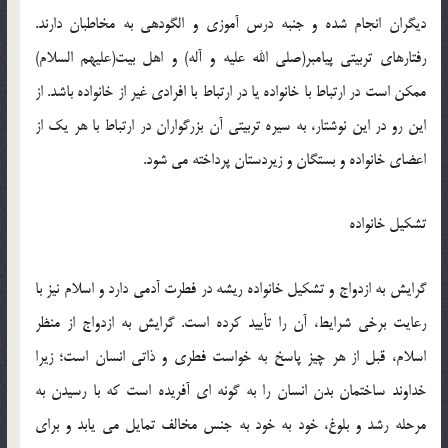
ديگران انجام شده و جنبه درس آموزي و الگودهي به مخاطبان دارند.
رفتارهاي تربيتي پيامبر(صلي الله عليه و آله) و اهل بيت(عليهم السلام)
ممکن است در ارتباط با خانواده يا در ارتباط با افرادي غير از خانواده باشد. از
اين رو در اين نوشتار، به سيره تربيتي آن بزرگواران در ارتباط با هر يک از
اعضاي خانواده و بستگان و زيردستان پرداخته مي شود.
تشکيل خانواده
گرايش به ازدواج و تشکيل خانواده ريشه در فطرت آدمي دارد و اسلام نيز با
رعايت برخي شرايط، آن را تأييد کرده است. گرايش به ازدواج از منظر
اسلام، قبل از هر چيز پاسخ به خواست فطري و ذاتي انسان است؛ زيرا
خداوند ساختمان بدن انسان را به گونه اي آفريده است که با رسيدن به
مرحله رشد و بلوغ، خود به خود به جنس مخالف تمايل مي يابد و براي