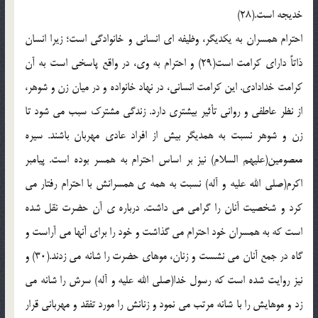
خديجه است.(28)
احترام همسران به يکديگر، وظيفه اي انساني و خانوادگي است؛ زيرا انسان
ذاتاً داراي کرامت است(29) و احترام به وي، در واقع پاسخي است به آن
کرامت خدادادي. اين کرامت انساني، در نهاد خانواده و در ميان زن و شوهر،
از نظر عاطفي و رواني تأثير بيشتري دارد. زندگي مشترک سبب مي شود تا
زن و شوهر نسبت به همديگر بيش از افراد عادي مهربان باشند. سيره
معصومين(عليهم السلام) نيز بر اساس احترام به همسر بوده است. پيامبر
اکرم(صلي الله عليه و آله) نسبت به همه ي همسرانش با احترام رفتار مي
کرد و شخصيت آنان را گرامي مي داشت. درباره ي آن حضرت نقل شده
است که به همسران خود احترام مي گذاشت و خود را براي آنها مي آراست و
گاه در جمع آنان مي نشست و زنان، موهاي حضرت را شانه مي زدند.(30) و
نيز روايت شده است که رسول خدا(صلي الله عليه و آله) سرش را شانه مي
زد و موهايش را با شانه مرتب مي نمود و زنانش را مورد تفقد و مهرباني قرار