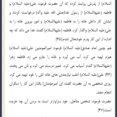
السلام) از پدرش روايت کرده که آن حضرت فرمود: علي(عليه السلام) و
فاطمه (عليهاالسلام) از رسول خدا(صلي الله عليه وآله) درخواست کردند و
ايشان کار داخل خانه را به فاطمه (عليهاالسلام) و امور بيرون خانه را به
علي(عليه السلام) واگذار کرد. فاطمه (عليهاالسلام) گفت: خدا مي داند که چه
اندازه از اين کار پدرم خوشحال شدم.(45)
هم چنين امام صادق(عليه السلام) فرمود: اميرالمومنين علي(عليه السلام)
هيزم تهيه مي کرد، آب مي آورد و خانه را جارو مي زد. فاطمه زهرا
(عليهاالسلام) گندم آسياب مي کرد، خمير درست مي کرد و نان مي پخت.
(46) علي(عليه السلام) اغلب نيازمندي هاي خانه اش را خود تهيه مي کرد.
روزي شخصي به آن حضرت گفت: اي اميرمؤمنان! بگذار اين کار را ديگران
انجام دهند.
حضرت فرمود: شخص متأهل، خود سزاوارتر است به بردن آن چه خريده
است.(47)