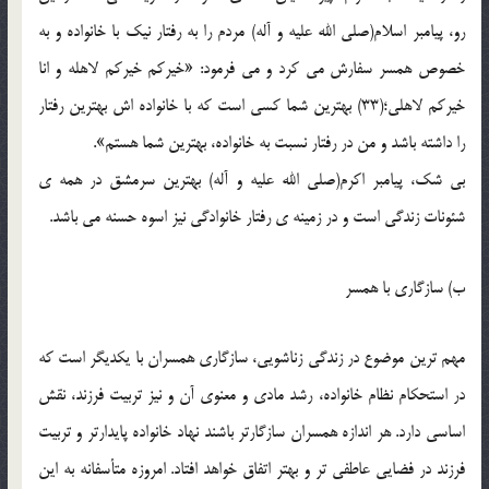
رو، پيامبر اسلام(صلي الله عليه و آله) مردم را به رفتار نيک با خانواده و به
خصوص همسر سفارش مي کرد و مي فرمود: «خيرکم خيرکم لاهله و انا
خيرکم لاهلي؛(33) بهترين شما کسي است که با خانواده اش بهترين رفتار
را داشته باشد و من در رفتار نسبت به خانواده، بهترين شما هستم».
بي شک، پيامبر اکرم(صلي الله عليه و آله) بهترين سرمشق در همه ي
شئونات زندگي است و در زمينه ي رفتار خانوادگي نيز اسوه حسنه مي باشد.
ب) سازگاري با همسر
مهم ترين موضوع در زندگي زناشويي، سازگاري همسران با يکديگر است که
در استحکام نظام خانواده، رشد مادي و معنوي آن و نيز تربيت فرزند، نقش
اساسي دارد. هر اندازه همسران سازگارتر باشند نهاد خانواده پايدارتر و تربيت
فرزند در فضايي عاطفي تر و بهتر اتفاق خواهد افتاد. امروزه متأسفانه به اين