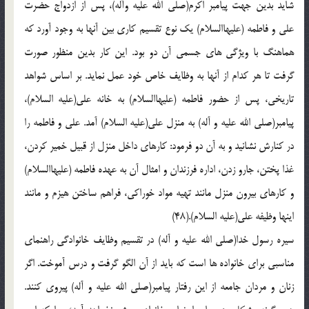
شايد بدين جهت پيامبر اکرم(صلي الله عليه وآله)، پس از ازدواج حضرت
علي و فاطمه (عليهاالسلام) يک نوع تقسيم کاري بين آنها به وجود آورد که
هماهنگ با ويژگي هاي جسمي آن دو بود. اين کار بدين منظور صورت
گرفت تا هر کدام از آنها به وظايف خاص خود عمل نمايد. بر اساس شواهد
تاريخي، پس از حضور فاطمه (عليهاالسلام) به خانه علي(عليه السلام)،
پيامبر(صلي الله عليه و آله) به منزل علي(عليه السلام) آمد. علي و فاطمه را
در کنارش نشانيد و به آن دو فرمود: کارهاي داخل منزل از قبيل خمير کردن،
غذا پختن، جارو زدن، اداره فرزندان و امثال آن به عهده فاطمه (عليهاالسلام)
و کارهاي بيرون منزل مانند تهيه مواد خوراکي، فراهم ساختن هيزم و مانند
اينها وظيفه علي(عليه السلام).(48)
سيره رسول خدا(صلي الله عليه و آله) در تقسيم وظايف خانوادگي راهنماي
مناسبي براي خانواده ها است که بايد از آن الگو گرفت و درس آموخت. اگر
زنان و مردان جامعه از اين رفتار پيامبر(صلي الله عليه و آله) پيروي کنند.