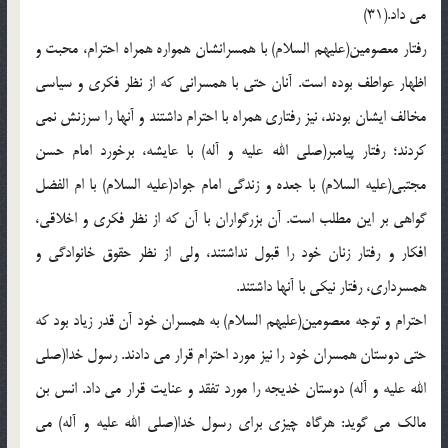
مي داد.(31)
رفتار معصومين(عليهم السلام) با همسرانشان همواره همراه احترام، محبت و
اظهار عواطف بوده است. آنان حتي با همسراني که از نظر فکري و سياسي
مخالف ايشان بودند، نيز رفتاري همراه با احترام داشتند و آنها را سرزنش نمي
کردند؛ رفتار پيامبر(صلي الله عليه و آله) با عايشه، برخورد امام حسن
مجتبي(عليه السلام) با جعده و زندگي امام جواد(عليه السلام) با ام الفضل
گواهي بر اين مطلب است. آن بزرگواران با آن که از نظر فکري و اخلاقي،
افکار و رفتار زنان خود را قبول نداشتند، ولي از نظر حقوق خانوادگي و
همسرداري، رفتار نيکي با آنها داشتند.
احترام و توجه معصومين(عليهم السلام) به همسران خود آن قدر زياد بود که
حتي دوستان همسران خود را نيز مورد احترام قرار مي دادند. رسول خدا(صلي
الله عليه و آله) دوستان خديجه را مورد تفقد و عنايت قرار مي داد. انس بن
مالک مي گويد: هرگاه چيزي براي رسول خدا(صلي الله عليه و آله) مي