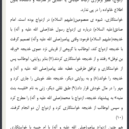
ازدواج، نظير برقراري ارتباط خياباني يا آشنايي در مدرسه و دانشگاه بدون
اطلاع خانواده را در پي ندارد.
خواستگاري، شيوه ي معصومين(عليهم السلام) در ازدواج بوده است. امام
صادق(عليه السلام) درباره ي ازدواج رسول خدا(صلي الله عليه و آله) با
خديجه(عليهم السلام) فرمود: وقتي پيامبر(صلي الله عليه وآله) تصميم گرفت
با خديجه ازدواج کند، ابوطالب با گروهي از قريش نزد عموي خديجه «ورقه
بن نوفل» رفتند و از خديجه خواستگاري کردند.(7) بنابر روايتي، ابوطالب پس
از خواستگاري و توافق طرفين، خطبه عقد پيامبر(صلي الله عليه و آله) و
خديجه را خواند.(8) و به روايتي ديگر، خديجه عقد خويش را جاري کرد و
مهر را در مال خودش قرار داد.(9) طبق نقلي ديگر، زني به نام «نفيسه بنت
منيه» به پيشنهاد خديجه، ازدواج با محمد(صلي الله عليه و آله) را مطرح کرد
و سپس ابوطالب از خديجه خواستگاري کرد و ازدواج آن دو انجام گرفت.
(10)
هم چنين ازدواج پيامبر(صلي الله عليه و آله) با ام حبيبه با خواستگاري