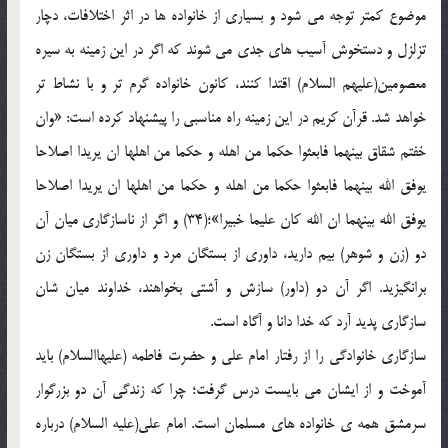
موضوع کمتر توجه مي شود و بسياري از خانواده ها در اثر اختلافات، دچار
تزلزل و دستخوش آسيب هاي جدي مي شوند که اگر در اين زمينه به سيره
معصومين(عليهم السلام) اقتدا کنند، کانون خانواده گرم تر و با نشاط تر
خواهد شد. قرآن کريم در اين زمينه راه مناسبي را پيشنهاد کرده است: «وان
خفتم شقاق بينهما فابعثوا حکما من اهله و حکما من اهلها ان يريدا اصلاحا
يوفق الله بينهما فابعثوا حکما من اهله و حکما من اهلها ان يريدا اصلاحا
يوفق الله بينهما ان الله کان عليما خبيرا»؛(34) و اگر از ناسازگاري ميان آن
دو (زن و شوهر) بيم داريد، داوري از بستگان مرد و داوري از بستگان زن
برانگيزيد. اگر آن دو (داور) سازش و آشتي بخواهند، خداوند ميان شان
سازگاري پديد آرد که خدا دانا و آگاه است.
سازگاري خانوادگي را از رفتار امام علي و حضرت فاطمه (عليهاالسلام) بايد
آموخت و از ايشان مي بايست درس گرفت؛ چرا که زندگي آن دو بزرگوار
سرمشق همه ي خانواده هاي مسلمان است. امام علي(عليه السلام) درباره