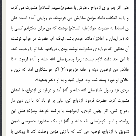
حتي اگر پدر براي ازدواج دخترش با معصوم(عليهم السلام) مشورت مي کرد،
او را به انتخاب داماد مؤمن سفارش مي فرمودند. در روايتي آمده است: علي
بن اسباط به حضرت جواد(عليه السلام) نوشت که من براي دخترانم کسي را
که (در ايمان و اخلاق) مانند خودم باشد، نيافته ام. حضرت در جواب نوشت:
آن مطلبي که درباره ي دخترانت نوشته بودي، دريافتم. خدا تو را رحمت کند،
تا اين حد دقت لازم نيست؛ زيرا پيامبر(صلي الله عليه و آله) فرمود: «اذا
جائکم من ترضون دينه و خلقه فزوجوه؛(4) اگر خواستگاري آمد که دين و
اخلاق او مورد پسند شما بود، قبول کنيد و به او دختر بدهيد».
مردي نزد رسول خدا(صلي الله عليه و آله) آمد و درباره ي ازدواج، با ايشان
مشورت کرد. حضرت فرمود: ازدواج کن، ولي بر تو باد که با زن دين دار
ازدواج کني. اگر چنين کردي، ازدواجت با برکت خواهد بود.(5) طبق اين
روايت، پيامبر اکرم(صلي الله عليه و آله) در يک مشاوره خصوصي ضمن
تشويق به ازدواج، توصيه مي کند که با زني مؤمن وصلت کند تا پيوندي با