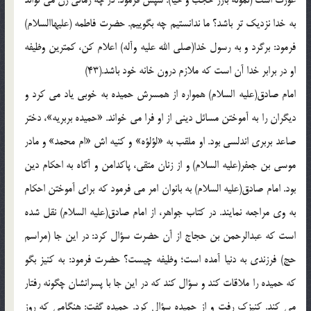
به خدا نزديک تر باشد؟ ما ندانستيم چه بگوييم. حضرت فاطمه (عليهاالسلام)
فرمود: برگرد و به رسول خدا(صلي الله عليه وآله) اعلام کن، کمترين وظيفه
او در برابر خدا آن است که ملازم درون خانه خود باشد.(43)
امام صادق(عليه السلام) همواره از همسرش حميده به خوبي ياد مي کرد و
ديگران را به آموختن مسائل ديني از او فرا مي خواند. «حميده بربريه»، دختر
صاعد بربري اندلسي بود. او ملقب به «لؤلؤه» و کنيه اش «ام محمد» و مادر
موسي بن جعفر(عليه السلام) و از زنان متقي، پاکدامن و آگاه به احکام دين
بود. امام صادق(عليه السلام) به بانوان امر مي فرمود که براي آموختن احکام
به وي مراجعه نمايند. در کتاب جواهر، از امام صادق(عليه السلام) نقل شده
است که عبدالرحمن بن حجاج از آن حضرت سؤال کرد: در اين جا (مراسم
حج) فرزندي به دنيا آمده است؛ وظيفه چيست؟ حضرت فرمود: به کنيز بگو
که حميده را ملاقات کند و سؤال کند که در اين جا با پسرانشان چگونه رفتار
مي کند. کنيزک رفت و از حميده سؤال کرد. حميده گفت: هنگامي که روز