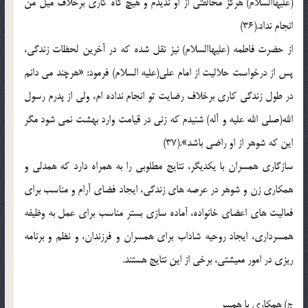
(عليهاالسلام) هرگز مخالفتي از او نديدم و هيچ گاه کاري برخلاف ميل من
انجام نداد.(36)
از حضرت فاطمه (عليهاالسلام) نيز نقل شده که در آخرين لحظات زندگي،
پس از درخواست حلاليت از امام علي(عليه السلام) فرمود: «هرچند مي دانم
در طول زندگي کاري برخلاف رضايت تو انجام نداده ام، ولي از پدرم رسول
الله(صلي الله عليه و آله) شنيدم که زني در قيامت وارد بهشت نمي شود مگر
اين که شوهر از او راضي باشد».(37)
سازگاري همسران با يکديگر، نتايج مطلوبي را به همراه دارد که همدلي و
همکاري زن و شوهر در عرصه هاي زندگي، ايجاد فضاي آرام و مناسب براي
فعاليت هاي اعضاي خانواده، آماده سازي بستر مناسب براي عمل به وظيفه
همسرداري، ايجاد روحيه شاداب براي همسران و فرزندان، و نظم و برنامه
ريزي در امور معيشتي، برخي از اين نتايج هستند.
ج) همکاري با همسر