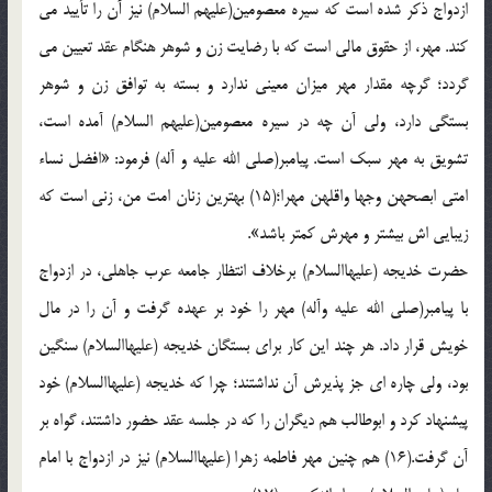
ازدواج ذکر شده است که سيره معصومين(عليهم السلام) نيز آن را تأييد مي
کند. مهر، از حقوق مالي است که با رضايت زن و شوهر هنگام عقد تعيين مي
گردد؛ گرچه مقدار مهر ميزان معيني ندارد و بسته به توافق زن و شوهر
بستگي دارد، ولي آن چه در سيره معصومين(عليهم السلام) آمده است،
تشويق به مهر سبک است. پيامبر(صلي الله عليه و آله) فرمود: «افضل نساء
امتي ابصحهن وجها واقلهن مهرا؛(15) بهترين زنان امت من، زني است که
زيبايي اش بيشتر و مهرش کمتر باشد».
حضرت خديجه (عليهاالسلام) برخلاف انتظار جامعه عرب جاهلي، در ازدواج
با پيامبر(صلي الله عليه وآله) مهر را خود بر عهده گرفت و آن را در مال
خويش قرار داد. هر چند اين کار براي بستگان خديجه (عليهاالسلام) سنگين
بود، ولي چاره اي جز پذيرش آن نداشتند؛ چرا که خديجه (عليهاالسلام) خود
پيشنهاد کرد و ابوطالب هم ديگران را که در جلسه عقد حضور داشتند، گواه بر
آن گرفت.(16) هم چنين مهر فاطمه زهرا (عليهاالسلام) نيز در ازدواج با امام