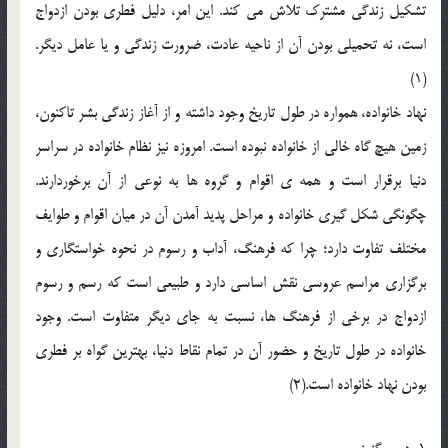
تشکيل زندگي مشترک تلاش مي کند. اين امر، دليل فطري بودن ازدواج
است، نه تحميلي بودن آن از ناحيه عادت، ضرورت زندگي و يا عامل ديگر.
(1)
نهاد خانواده، همواره در طول تاريخ وجود داشته و از آغاز زندگي بشر تاکنون،
زمين هيچ گاه خالي از خانواده نبوده است. امروزه نيز نظام خانواده در سراسر
دنيا برقرار است و همه ي اقوام و گروه ها به نوعي از آن برخوردارند.
چگونگي شکل گيري خانواده و مراحل پديد آمدن آن در ميان اقوام و طوايف
مختلف تفاوت دارد؛ چرا که فرهنگ، آداب و رسوم در نحوه خواستگاري و
برگزاري مراسم عروسي نقش اساسي دارد و طبيعي است که رسم و رسوم
ازدواج در برخي از فرهنگ ها، نسبت به جاي ديگر متفاوت است. وجود
خانواده در طول تاريخ و حضور آن در تمام نقاط دنيا، بهترين گواه بر فطري
بودن نهاد خانواده است.(2)