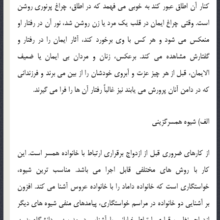
کنار آن اطاق عبور کند به خوبي مي فهمد که در اطاق، چراغ پرنوري روشن
است. وقتي چراغ ايمان در قلب يک مرد يا زن روشن شد، نور آن در رفتار او
منعکس مي شود و هر کس با وي برخورد کند، آثار ايمان را در رفتار و
گفتارش مشاهده مي کند. برعکس، زنان و مردان بي ايمان يا ضعيف
الايمان، قبل از هر چيز عزت و آبروي خودشان را از بين مي برند و فرزنداني
که در دامن آنان پرورش مي يابند نيز غالباً رفتار آن ها را فرا مي گيرند.
الف) شيوه همسرگزيني
از کارهاي ضروري قبل از ازدواج برقراري ارتباط با خانواده همسر است. اين
کار با روش هاي مختلفي قابل اجرا مي باشد. مناسب ترين شيوه،
خواستگاري است که خانواده داماد را با خانواده عروس آشنا مي کند. افزون
بر آشنايي دو خانواده در مراسم خواستگاري، پيامدهاي منفي شيوه هاي ديگر