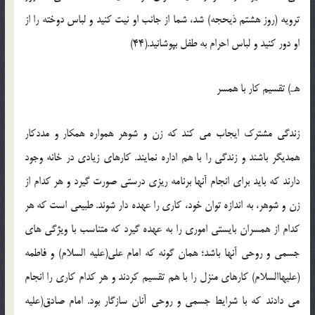
ترويه (روز هشتم ذيحجه) شد، شما از جانب او نيت کنيد و لباس دوخته را از
او دور کنيد و لباس احرام به طفل بپوشانيد.(44)
هـ) تقسيم کار با همسر
زندگي مشترک ايجاب مي کند که زن و شوهر همواره همکار و مددکار
همديگر باشند و زندگي را با هم اداره نمايند. کارهاي زيادي در خانه وجود
دارند که بايد براي انجام آنها برنامه ريزي درستي صورت گيرد و هر کدام از
زن و شوهر، به اندازه توان خود، کاري را عهده دار شوند. طبيعي است که هر
کدام از همسران بايستي اموري را به عهده گيرد که متناسب با ويژگي هاي
جسمي و روحي آنها باشد؛ همان گونه که امام علي(عليه السلام) و فاطمه
(عليهاالسلام) کارهاي منزل را با هم تقسيم کردند و هر کدام کاري را انجام
مي دادند که با شرايط جسمي و روحي آنان سازگار بود. امام صادق(عليه