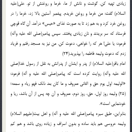
زيادي تهيه کن. گوشت و نانش از ما، خرما و روغنش از تو. علي(عليه
السلام) گفت: من خرما و روغن خريدم. پيغمبر آستين بالا زد، خرما را در
روغن خرد کرد و به هم زد تا به صورت غذاي «حيس» درآمد. آن گاه قوچي
فرستاد که سر بريدند و نان زيادي پختند. سپس پيامبر(صلي الله عليه وآله)
فرمود: يا علي! هر که را خواهي، دعوت کن. من نيز به مسجد رفتم و فرياد
زدم که دعوت وليمه فاطمه را بپذيريد.(24)
امام باقر(عليه السلام) از پدر و ايشان از پدرانش به نقل از رسول خدا(صلي
الله عليه وآله) روايت کرده است که پيامبر(صلي الله عليه و آله) فرمود:
«الوليمه اول يوم حق و الثاني معروف و ما کان بعد ذلک فهو رياء و سمعه؛
(25) وليمه روز اول، حق، روز دوم، معروف و آن چه پس از آن باشد، ريا و
خودنمايي است».
بنابراين، طبق سيره پيامبر(صلي الله عليه و آله) و اهل بيت(عليهم السلام)
وليمه عروسي هم بايد ساده و بدون اسراف و زياده روي باشد و هم کم