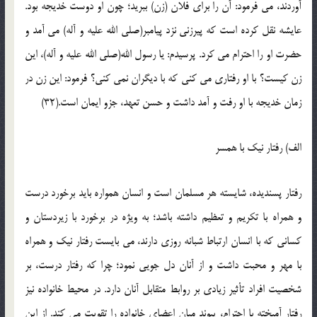
آوردند، مي فرمود: آن را براي فلان (زن) ببريد؛ چون او دوست خديجه بود.
عايشه نقل کرده است که پيرزني نزد پيامبر(صلي الله عليه و آله) مي آمد و
حضرت او را احترام مي کرد. پرسيدم: يا رسول الله(صلي الله عليه و آله)، اين
زن کيست؟ با او رفتاري مي کني که با ديگران نمي کني؟ فرمود: اين زن در
زمان خديجه با او رفت و آمد داشت و حسن تعهد، جزو ايمان است.(32)
الف) رفتار نيک با همسر
رفتار پسنديده، شايسته هر مسلمان است و انسان همواره بايد برخورد درست
و همراه با تکريم و تعظيم داشته باشد؛ به ويژه در برخورد با زيردستان و
کساني که با انسان ارتباط شبانه روزي دارند، مي بايست رفتار نيک و همراه
با مهر و محبت داشت و از آنان دل جويي نمود؛ چرا که رفتار درست، بر
شخصيت افراد تأثير زيادي بر روابط متقابل آنان دارد. در محيط خانواده نيز
رفتار آميخته با احترام، پيوند ميان اعضاي خانواده را تقويت مي کند. از اين