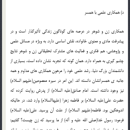
د) همکاري علمي با همسر
همکاري زن و شوهر در عرصه هاي گوناگون زندگي تأثيرگذار است و در
پيشرفت مادي و معنوي خانواده، نقش اساسي دارد. به ويژه در مسائل علمي
و پژوهشي، هم فکري و فعاليت هاي مشترک تحقيقاتي زن و شوهر نتايج
چشم گيري به همراه دارد. همان گونه که تجربه نشان داده است، بسياري از
دانشمندان بزرگ دنيا، رشد علمي خود را مرهون همکاري هاي مداوم و همه
جانبه ي همسرانشان دانسته اند. اين امر در سيره معصومين(عليهم السلام)
نيز وجود داشته است. امام صادق(عليه السلام) از پدرش روايت کرده که
حضرت علي(عليه السلام) بر فاطمه زهرا (عليهاالسلام) وارد شد، در حاليکه
اندوهگين بود. فاطمه(عليهم السلام) از علت آن پرسيد. علي(عليه السلام)
فرمود: رسول خدا(صلي الله عليه و آله) از ما پرسيد که زن چيست؟ گفتيم:
عورت است (نمونه بارز حجب و حيا). سپس فرمود: در چه زماني زن مي تواند