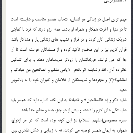
1. همسرگزيني
مهم ترين اصل در زندگي هر انسان، انتخاب همسر مناسب و شايسته است
تا در دنيا و آخرت همکار و همراه او باشد. همه آرزو دارند که فرد با کفايتي
شريک زندگي آنان گردد و در فراز و نشيب هاي زندگي يار و مددکار باشد.
قرآن کريم نيز بر اين موضوع تأکيد کرده و از مسلمانان خواسته است تا آن
جا که مي توانند، فرزندانشان را زودتر سروسامان دهند و براي تشکيل
خانواده آنان، اقدام نمايند: «وانکحوا الايامي منکم و الصالحين من عبادکم و
امائکم»؛(3) و مجردها و شايستگان از غلامان و کنيزان خود را به زناشويي
دهيد.
شايد ذکر واژه «الصالحين» و «عباد» به اين نکته اشاره دارد که همسر بايد
شايستگي هاي لازم را داشته و بيش از هر چيز، بنده و مطيع خدا باشد.
سيره معصومين(عليهم السلام) نيز اين گونه بوده است که در امر ازدواج،
همواره به ايمان همسر توصيه مي کردند، نه به زيبايي و شکل ظاهري وي.