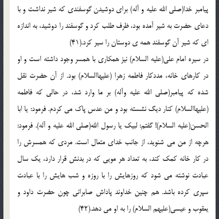
پيامبر خدا(صلي الله عليه و آله) براي دوشيدن گوسفندي که شير نداشت و با
دعاي حضرت به شير آمده بود، ظرف طلب کرد و گوسفند را دوشيد، به اندازه
اي که شير آن گوسفند همه ي دوستان را سير کرد.(41)
در سيره امام علي(عليه السلام) نيز همکاري با همسر وجود داشته است و او
در کارهاي خانه، مددکار فاطمه زهرا (عليهاالسلام) بود. از آن حضرت نقل
شده که پيامبر(صلي الله عليه وآله) بر ما وارد شد، در حالي که فاطمه
(عليهاالسلام) کنار ديگ نشسته بود و من عدس پاک مي کردم. فرمود: يا ابا
الحسن(عليه السلام)! گفتم: لبيک يا رسول الله(صلي الله عليه و آله). فرمود:
هرچه از من مي شنويد، از جانب خداي متعال است. مردي که همسرش را
در کار خانه کمک کند، به تعداد هر مويي که در بدنش قرار دارد، يک سال
عبادت نوشته مي شود که روزهايش را با روزه و شب هايش را با عبادت
سپري کرده باشد. هم چنين خداوند پاداش صابراني چون حضرت داود و
يعقوب و عيسي(عليهم السلام) را به او مي دهد.(42)