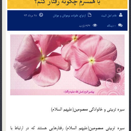
با همسرم چگونه رفتار کنم؟
خادم اهل البیت
ازدواج
,
خانواده
,
نوجوانان و جوانان
28 مرداد 94
0 دیدگاه
1962بازدید
سيره تربيتي و خانوادگي معصومين(عليهم السلام)
سيره تربيتي معصومين(عليهم السلام) رفتارهايي هستند که در ارتباط با