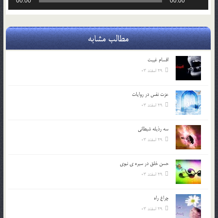
00:00
00:00
صوت
مطالب مشابه
اقسام غيبت
29 اسفند 03
عزت نفس در روايات
29 اسفند 03
سه رذیله شیطانی
29 اسفند 03
حسن خلق در سيره ي نبوي
29 اسفند 03
چراغ راه
29 اسفند 03