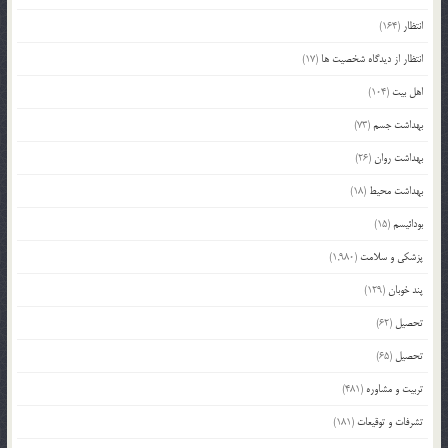
انتظار
(164)
انتظار از دیدگاه شخصیت ها
(17)
اهل بیت
(104)
بهداشت جسم
(73)
بهداشت روان
(26)
بهداشت محیط
(18)
بودائیسم
(15)
پزشکی و سلامت
(1,980)
پند خوبان
(129)
تحصیل
(62)
تحصیل
(65)
تربیت و مشاوره
(481)
تشرفات و توقیعات
(181)