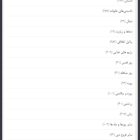
داستان
(146)
دانستنی‌های خانواده
(357)
دجال
(29)
دعاها و زیارت
(19)
رذایل اخلاقی
(252)
رژیم های غذایی
(209)
روز قدس
(31)
روز مباهله
(41)
روزه
(93)
روزه و سلامتی
(101)
زرتشتی
(40)
زنان
(317)
سایر روزها و ماه ها
(103)
سایر فروع دین
(72)