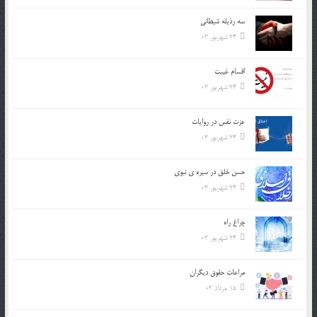
سه رذیله شیطانی
24 شهریور 03
اقسام غيبت
24 شهریور 03
عزت نفس در روايات
24 شهریور 03
حسن خلق در سيره ي نبوي
24 شهریور 03
چراغ راه
24 شهریور 03
مراعات حقوق ديگران
15 مرداد 03