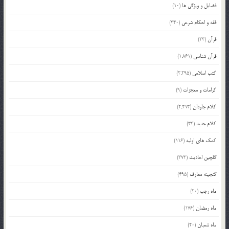
فضایل و ویژگی ها
(10)
فقه و احکام شرعی
(340)
قرآن
(23)
قرآن شناسی
(1,861)
کتب اسلامی
(2,295)
کرامات و معجزات
(9)
کلام جاودان
(2,293)
کلام جدید
(34)
کمک های اولیه
(116)
گلچین احادیث
(372)
گنجینه معارف
(495)
ماه رجب
(20)
ماه رمضان
(176)
ماه شعبان
(20)