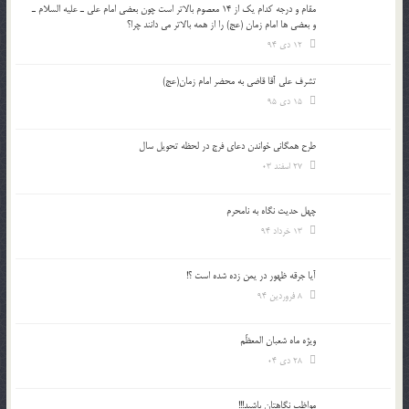
مقام و درجه كدام يك از 14 معصوم بالاتر است چون بعضي امام علي ـ عليه السلام ـ
و بعضي ها امام زمان (عج) را از همه بالاتر مي دانند چرا؟
12 دی 94
تشرف علي آقا قاضي به محضر امام زمان(عج)
15 دی 95
طرح همگانی خواندن دعای فرج در لحظه تحویل سال
27 اسفند 03
چهل حدیث نگاه به نامحرم
13 خرداد 94
آیا جرقه ظهور در یمن زده شده است ؟!
8 فروردین 94
ویژه ماه شعبان المعظّم
28 دی 04
مواظب نگاهتان باشید!!!