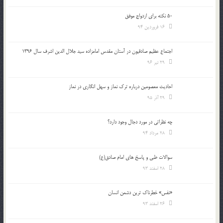
50 نکته برای ازدواج موفق
16 فروردین 94
اجتماع عظیم صادقیون در آستان مقدس امامزاده سید جلال الدین اشرف سال 1396
29 تیر 96
احادیث معصومین درباره ترک نماز و سهل انگاری در نماز
29 آذر 95
چه نظراتی در مورد دجال وجود دارد؟
28 مرداد 94
سوالات طبی و پاسخ های امام صادق(ع)
28 اسفند 93
«نفس» خطرناک ترین دشمن انسان
26 اسفند 93