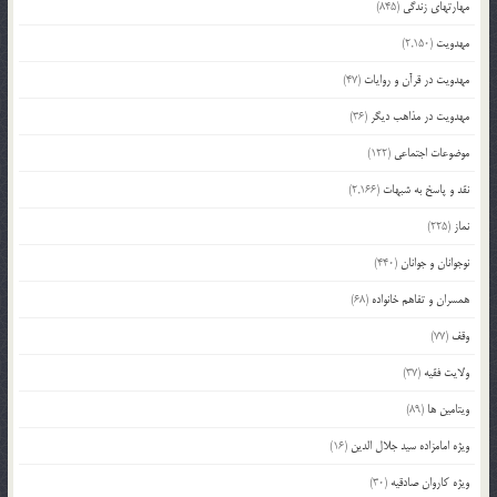
مهارتهای زندگی
(845)
مهدویت
(2,150)
مهدویت در قرآن و روایات
(47)
مهدویت در مذاهب دیگر
(36)
موضوعات اجتماعی
(122)
نقد و پاسخ به شبهات
(2,166)
نماز
(225)
نوجوانان و جوانان
(440)
همسران و تفاهم خانواده
(68)
وقف
(77)
ولایت فقیه
(37)
ویتامین ها
(89)
ویژه امامزاده سید جلال الدین
(16)
ویژه کاروان صادقیه
(30)