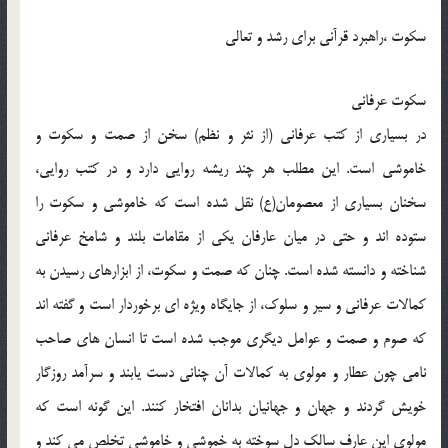
سكوت ،راهبرد قرآني براي رشد و تعالي
سكوت عرفاني
در بسياري از كتب عرفاني (از نثر و نظم) سخن از صمت و سكوت و
خاموشي است. اين مطلب هر چند ريشه روايي دارد و در كتب روايي،
سخنان بسياري از معصومان(ع) نقل شده است كه خاموشي و سكوت را
ستوده اند و حتي در ميان عارفان يكي از مقامات بلند و شامخ عرفاني
شناخته و دانسته شده است. چنان كه صمت و سكوت، از ابزارهاي رسيدن به
كمالات عرفاني و سير و سلوك، از جايگاه ويژه اي برخوردار است و گفته اند
كه صوم و صمت و عوامل ديگري موجب شده است تا انسان هاي صاحب
نامي چون عطار و مولوي به كمالات آن چناني دست يابند و سرآمد روزگار
خويش گردند و جهان و جهانيان بدانان افتخار كنند. اين گونه است كه
مولوي اين عارف سالك دل سوخته به خموشي و خاموشي تخلص مي كند و