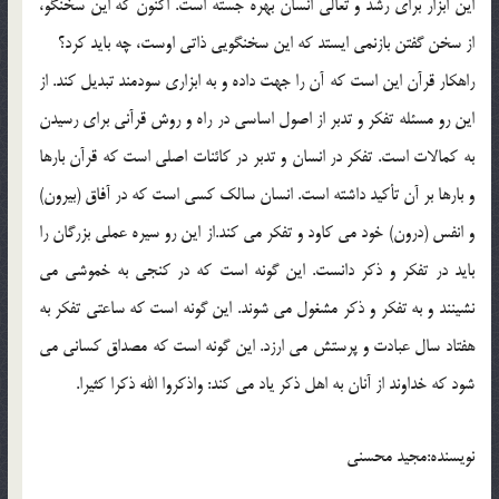
اين ابزار براي رشد و تعالي انسان بهره جسته است. اكنون كه اين سخنگو،
از سخن گفتن بازنمي ايستد كه اين سخنگويي ذاتي اوست، چه بايد كرد؟
راهكار قرآن اين است كه آن را جهت داده و به ابزاري سودمند تبديل كند. از
اين رو مسئله تفكر و تدبر از اصول اساسي در راه و روش قرآني براي رسيدن
به كمالات است. تفكر در انسان و تدبر در كائنات اصلي است كه قرآن بارها
و بارها بر آن تأكيد داشته است. انسان سالك كسي است كه در آفاق (بيرون)
و انفس (درون) خود مي كاود و تفكر مي كند.از اين رو سيره عملي بزرگان را
بايد در تفكر و ذكر دانست. اين گونه است كه در كنجي به خموشي مي
نشينند و به تفكر و ذكر مشغول مي شوند. اين گونه است كه ساعتي تفكر به
هفتاد سال عبادت و پرستش مي ارزد. اين گونه است كه مصداق كساني مي
شود كه خداوند از آنان به اهل ذكر ياد مي كند: واذكروا الله ذكرا كثيرا.
نویسنده:مجيد محسني