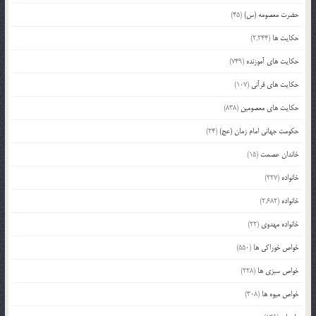
حضرت معصومه (س)
(45)
حکایت ها
(2,244)
حکایت های آموزنده
(749)
حکایت های قرآنی
(107)
حکایت های معصومین
(838)
حکومت جهانی امام زمان (عج)
(24)
خاندان عصمت
(15)
خانواده
(227)
خانواده
(2,682)
خانواده مهدوی
(22)
خواص خوراکی ها
(550)
خواص سبزی ها
(228)
خواص میوه ها
(308)