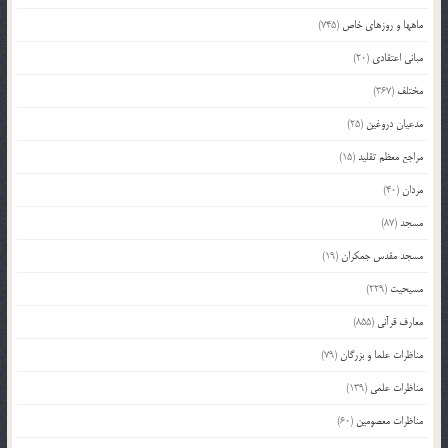
ماهها و روزهای خاص
(745)
مبانی اعتقادی
(20)
مختلف
(367)
مدعیان دروغین
(25)
مراجع معظم تقلید
(15)
مردان
(40)
مسجد
(87)
مسجد مقدس جمکران
(19)
مسیحیت
(229)
معارف قرآنی
(855)
مناظرات علما و بزرگان
(79)
مناظرات علمی
(139)
مناظرات معصومین
(60)