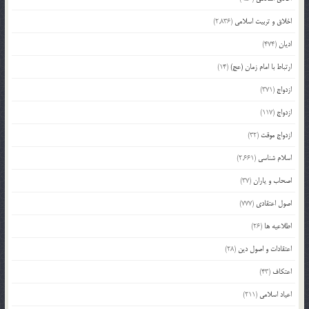
اخلاق و تربیت اسلامی
(2,836)
ادیان
(474)
ارتباط با امام زمان (عج)
(14)
ازدواج
(371)
ازدواج
(117)
ازدواج موقت
(32)
اسلام شناسی
(2,661)
اصحاب و یاران
(37)
اصول اعتقادی
(777)
اطلاعیه ها
(26)
اعتقادات و اصول دین
(28)
اعتکاف
(43)
اعیاد اسلامی
(211)