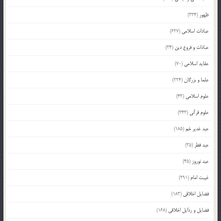
ظهور
(334)
عبادات اسلامی
(627)
عبادات و فروع دین
(34)
عقاید اسلامی
(70)
علما و بزرگان
(224)
علوم اسلامی
(43)
علوم قرآنی
(343)
عید غدیر خم
(185)
عید فطر
(35)
عید نوروز
(45)
غیبت امام
(291)
فضایل اخلاقی
(183)
فضایل و رذایل اخلاقی
(168)