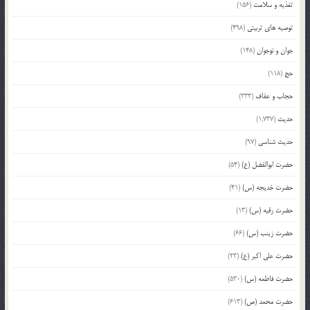
تغذیه و سلامت
(156)
توصیه های تربیتی
(498)
جوان و نوجوان
(148)
حج
(118)
حجاب و عفاف
(333)
حدیث
(1,737)
حدیث شناسی
(97)
حضرت ابوالفضل (ع)
(54)
حضرت خدیجه (س)
(41)
حضرت رقیه (س)
(13)
حضرت زینب (س)
(66)
حضرت علی اکبر (ع)
(23)
حضرت فاطمه (س)
(530)
حضرت محمد (ص)
(613)