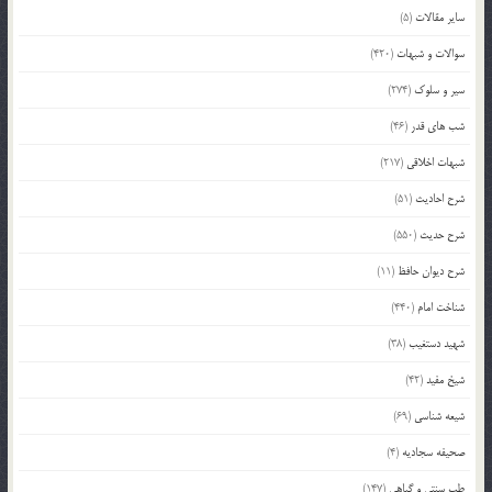
سایر مقالات
(5)
سوالات و شبهات
(420)
سیر و سلوک
(274)
شب های قدر
(46)
شبهات اخلاقی
(217)
شرح احادیث
(51)
شرح حدیث
(550)
شرح دیوان حافظ
(11)
شناخت امام
(440)
شهید دستغیب
(38)
شیخ مفید
(42)
شیعه شناسی
(69)
صحیفه سجادیه
(4)
طب سنتی و گیاهی
(147)