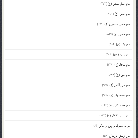
امام جعفر صادق (ع)
(372)
امام حسن (ع)
(233)
امام حسن عسکری (ع)
(172)
امام حسین (ع)
(847)
امام رضا (ع)
(182)
امام زمان (عج)
(583)
امام سجاد (ع)
(227)
امام علی (ع)
(894)
امام علی النقی (ع)
(165)
امام محمد باقر (ع)
(165)
امام محمد تقی (ع)
(146)
امام موسی کاظم (ع)
(152)
امر به معروف و نهی از منکر
(63)
امور تربیتی فرزندان
(51)