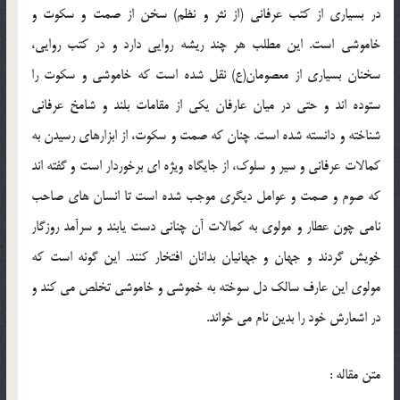
در بسياري از كتب عرفاني (از نثر و نظم) سخن از صمت و سكوت و
خاموشي است. اين مطلب هر چند ريشه روايي دارد و در كتب روايي،
سخنان بسياري از معصومان(ع) نقل شده است كه خاموشي و سكوت را
ستوده اند و حتي در ميان عارفان يكي از مقامات بلند و شامخ عرفاني
شناخته و دانسته شده است. چنان كه صمت و سكوت، از ابزارهاي رسيدن به
كمالات عرفاني و سير و سلوك، از جايگاه ويژه اي برخوردار است و گفته اند
كه صوم و صمت و عوامل ديگري موجب شده است تا انسان هاي صاحب
نامي چون عطار و مولوي به كمالات آن چناني دست يابند و سرآمد روزگار
خويش گردند و جهان و جهانيان بدانان افتخار كنند. اين گونه است كه
مولوي اين عارف سالك دل سوخته به خموشي و خاموشي تخلص مي كند و
در اشعارش خود را بدين نام مي خواند.
متن مقاله :