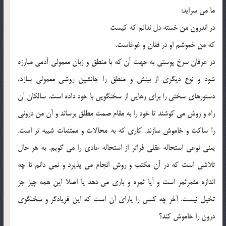
ما مي سرايد:
در اندرون من خسته دل ندانم كه كيست
كه من خموشم او در فغان و غوغاست.
در عرفان سرخ پوستي به جهت آن كه با منطق و زبان معمولي آدمي مبارزه
شود و نوع ديگري از بينش و منطق را جانشين روشي معمولي سازد،
دستورهاي سختي را براي رهايي از سخنگويي با خود داده است. سالكان آن
راه و روش مي كوشند تا خود را به مقام صمت مطلق برساند و آن من دروني
را ساكت و خاموش سازند. كاري كه به محالات و ممتنعات شبيه تر است.
يعني نوعي استحاله عقلي فراتر از استحاله عادي را مي گويم. به هر حال
تلاشي است كه در آن مكتب و روش انجام مي پذيرد و نمي دانم تا چه
اندازه مثمرثمر است و آيا ثمره و باري مي دهد يا اصلا اين همه چيز جز
تخيل نيست. آخر چه كسي را ياراي آن است كه اين فريادگر و سخنگوي
درون را خاموش كند؟