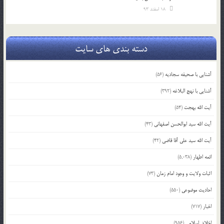
18 اسفند 93
دسته بندی های سایت
آشنایی با صحیفه سجادیه
(56)
آشنایی با نهج البلاغه
(392)
آیت الله بهجت
(54)
آیت الله سید ابوالحسن اصفهانی
(43)
آیت الله سید علی آقا قاضی
(42)
ائمه اطهار
(5,038)
اثبات ولایت و وجود امام زمان
(73)
احادیث موضوعی
(550)
اخبار
(717)
اخلاق اسلامی
(956)