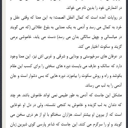
در اشعارش خود را بدين نام مي خواند.
در روايات آمده است كه كمال العقل الصمت؛ به اين معنا كه وقتي عقل و
خرد به كمال مي رسد و آدمي به يك معنايي به بلوغ عقلاني (كه مي گويند
در ميانسالي و چهل سالگي بدان مي رسد) دست مي يابد، خاموشي برمي
گزيند و سكوت اختيار مي كند.
در عرفان هاي سرخپوستي و بودايي و شرقي و غربي اش نيز، اين معنا وجود
دارد كه سالك و عارف مي بايست دوره هاي سختي را براي كسب اين مقام
بكوشد و راه و روش سكوت را بياموزد. دوره هايي كه بس دشوار است و جان
آدمي را به لب مي رساند.
مشكل اين جاست كه آدمي به طور طبيعي نمي تواند خاموش باشد. هر چند
كه دندان به لب گزيده و خاموش به كنجي نشسته، ولي در دل او غوغايي
است كه از بيرون او بيشتر است. هزاران سخنگو با او از هر دري سخن مي
گويند و او را سرگرم مي كنند. اين جاست كه شاعر پارسي گوي شيرين زبان