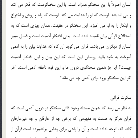
انسان اصولاً با اين سخنگو همزاد است. با اين سخنگوست كه فكر مي كند
و مي انديشد. اوست كه او را هدايت مي كند. اوست كه راه و روش و اختراع
و ابتكار را به او مي آموزد. اين سخنگو در حقيقت، همان چيزي است كه به
اصطلاح قرآني بيان ناميده شده است. يعني افتخار آدميت است و فصل مميز
انسان از ديگران مي باشد. قرآن مي گويد آن گاه كه خداوند بيان را به آدمي
آموخت به خود باليد. پرسش اين است كه اين بيان و اين افتخار آدميت
چيست؟ آيا جز همين سخنگوي درون ما و اين قوه ناطقه آدمي است. آخر
اگر اين سخنگو برود براي آدمي چه مي ماند؟
سكوت قرآني
به نظر مي رسد كه همين مسئله وجود ذاتي سخنگو در درون آدمي است كه
قرآن هرگز به صمت به مفهومي كه برخي چه از عارفان و چه غيرعارفان
گفته اند، توجه نداده است و آن را راهي براي رهايي برنشمرده است.قرآن از