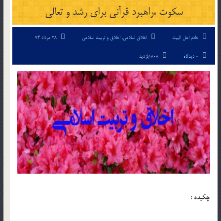
سكوت ،راهبرد قرآني براي رشد و تعالي
خادم اهل البیت
اخلاق اسلامی
,
اخلاق و تربیت اسلامی
28 مرداد 94
0 دیدگاه
1808بازدید
چکیده :