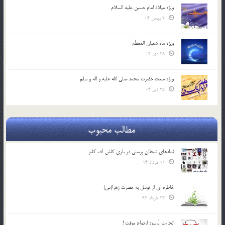
ویژه میلاد امام حسین علیه السلام
2 بهمن 04
ویژه ماه شعبان المعظّم
28 دی 04
ویژه مبعث حضرت محمد صلی الله علیه و اله و سلم
25 دی 04
مطالب محبوب
نمادهای شیطان پرستی در بازی کلش آف کلنز
11 مرداد 94
خاطره ای از توسل به حضرت زهرا(س)
23 خرداد 94
تجارت پُرسود ازدواج موقت !