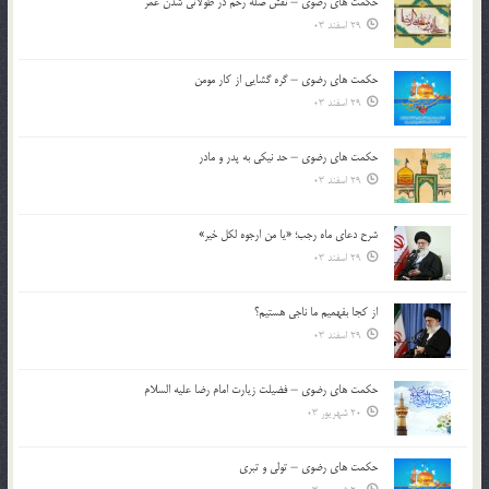
حکمت های رضوی – نقش صله رحم در طولانی شدن عمر
29 اسفند 03
حکمت های رضوی – گره گشایی از کار مومن
29 اسفند 03
حکمت های رضوی – حد نیکی به پدر و مادر
29 اسفند 03
شرح دعای ماه رجب؛ «یا من ارجوه لکل خیر»
29 اسفند 03
از كجا بفهميم ما ناجی هستیم؟
29 اسفند 03
حکمت های رضوی – فضیلت زیارت امام رضا علیه السلام
20 شهریور 03
حکمت های رضوی – تولی و تبری