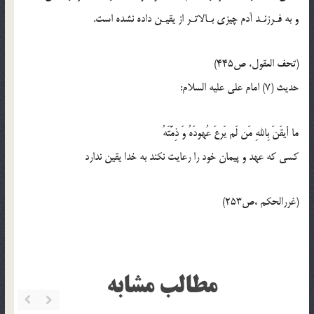
و به فـرزنـد آدم چیزى بـالاتـر از یقیـن داده نشده است.
(تحف العقول، ص445)
حدیث (7) امام علی علیه السلام:
ما أیقَنَ بِاللهِ مَن لَم یَرعَ عُهودَهُ وَ ذِمَّتَهُ
کسی که عهد و پیمان خود را رعایت نکند به خدا یقین ندارد
(غررالحکم ،ص253)
مطالب مشابه