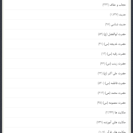
حجاب و عفاف
(333)
حدیث
(1,737)
حدیث شناسی
(97)
حضرت ابوالفضل (ع)
(54)
حضرت خدیجه (س)
(41)
حضرت رقیه (س)
(13)
حضرت زینب (س)
(66)
حضرت علی اکبر (ع)
(23)
حضرت فاطمه (س)
(530)
حضرت محمد (ص)
(613)
حضرت معصومه (س)
(45)
حکایت ها
(2,244)
حکایت های آموزنده
(749)
حکایت های قرآنی
(107)