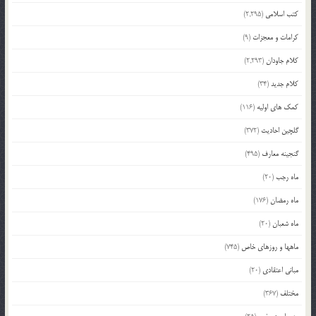
کتب اسلامی
(2,295)
کرامات و معجزات
(9)
کلام جاودان
(2,293)
کلام جدید
(34)
کمک های اولیه
(116)
گلچین احادیث
(372)
گنجینه معارف
(495)
ماه رجب
(20)
ماه رمضان
(176)
ماه شعبان
(20)
ماهها و روزهای خاص
(745)
مبانی اعتقادی
(20)
مختلف
(367)