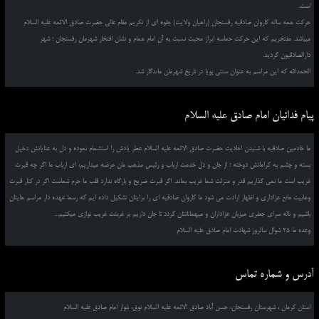
است.
حرکت همه ساله کاروان صادقیه رفسنجان (راهیان ولایت) جلوه ای از تکریم مقام عالی حضرت صادق الائمه علیه السلام
میباشد. مفتخریم که این حرکت حماسه ابراز محبت نسبت به آن امام همام و نشان افتخار شهرمان رفسنجان ؛ شهر
دارالصادقیون گردید.
الحمدالله که این مراسم به عنوان سنتی پویا در تاریخ شهرمان ماندگار شد.
پیام فدائیان امام صادق علیه السلام
ما خادمین صادقیه با شنیدن احادیث حضرت صادق الائمه علیه السلام عطر یادش را استشمام نموده و دل به عنایاتش دخیل
بسته و چشم به کراماتش دوخته ؛ از جان و دل خدمت ارباب و رئیس مذهب مان عرضه میداریم، ای ارباب ما اگر چه قبرت
غریب است ما نمی گذاریم قدر و منزلت شما غریب بماند. اگر قبرت ضریح و بارگاه ندارد قلب ما حرم شماست اگر در کنار قبرت
وهابیت مانع عزاداری و اظهار ارادت می شود ما کاروان صادقیه ای را برایتان تشکیل داده ایم که رسما عهده دار مراسم هایتان
باشیم و ناله سرای جعفری میزبان عزاداران و میهمانانتان گردد تا جان داریم بر غربتت غریب نوازی میکنیم...
وعده ما 25 شوال سالروز شهادت امام صادق علیه السلام
آدرس و شماره تماس
استان کرمان ، شهرستان رفسنجان، حسن آباد صادق الائمه علیه السلام نوق، بلوار امام صادق علیه السلام