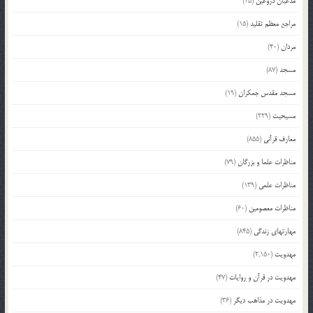
مدعیان دروغین
(25)
مراجع معظم تقلید
(15)
مردان
(40)
مسجد
(87)
مسجد مقدس جمکران
(19)
مسیحیت
(229)
معارف قرآنی
(855)
مناظرات علما و بزرگان
(79)
مناظرات علمی
(139)
مناظرات معصومین
(60)
مهارتهای زندگی
(845)
مهدویت
(2,150)
مهدویت در قرآن و روایات
(47)
مهدویت در مذاهب دیگر
(36)