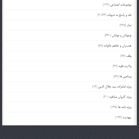
موضوعات اجتماعی
(122)
نقد و پاسخ به شبهات
(2,166)
نماز
(225)
نوجوانان و جوانان
(440)
همسران و تفاهم خانواده
(68)
وقف
(77)
ولایت فقیه
(37)
ویتامین ها
(89)
ویژه امامزاده سید جلال الدین
(16)
ویژه کاروان صادقیه
(30)
ویژه نامه ها
(135)
یهودیت
(194)