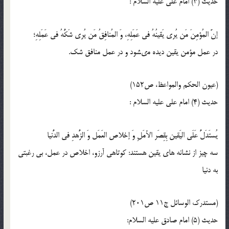
حدیث (3) امام على عليه ‏السلام :
إنَّ المُؤمِنَ مَن يُرى يَقينُهُ في عَمَلِهِ، وَ المُنافِقُ مَن يُرى شَكُّهُ في عَمَلِهِ؛
در عمل مؤمن يقين ديده مى‏شود و در عمل منافق شك.
(عیون الحکم والمواعظ، ص152)
حدیث (4) امام على عليه ‏السلام :
یُستَدَلُّ عَلَی الیَقین بِقِصَر الأمَلِ وَ إخلاص العَمَل وَ الزُّهدِ فی الدُّنیا
سه چیز از نشانه های یقین هستند: کوتاهی آرزو، اخلاص در عمل، بی رغبتی
به دنیا
(مستدرک الوسائل ج11 ص201)
حدیث (5) امام صادق علیه السلام: