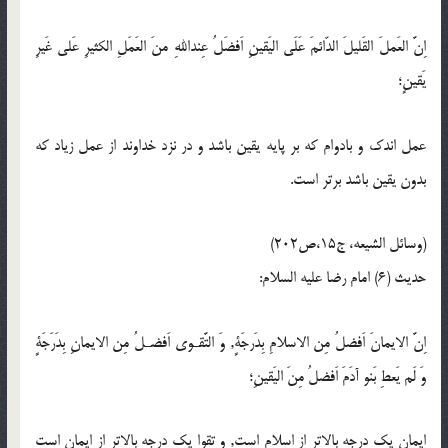
اِنَّ العَملَ القَلیلَ الدّائمَ عَلَی الیَقینِ اَفضَلُ عِنداللهِ منَ العَمَلِ الکثیرِ عَلی غَیرِ
یَقینٍ؛
عمل اندک و بادوام که بر پایه یقین باشد و در نزد خداوند از عمل زیاد که
بدون یقین باشد برتر است.
(وسائل الشیعه، ‌ج15،ص202)
حدیث (6) امام رضا علیه السلام:
اِنَّ الایمانَ اَفضلُ مِن الاسلامِ بِدَرجَةٍ, وَ التَّقـوى اَفضـلُ مِن الایمانِ بِدَرَجَةٍ
وَ لَم یَعطِ بَنو آدَمَ اَفضلُ مِنَ الیَقینِ؛
ایمان یک درجه بالاتر از اسلام است, و تقوا یک درجه بالاتر از ایمان است