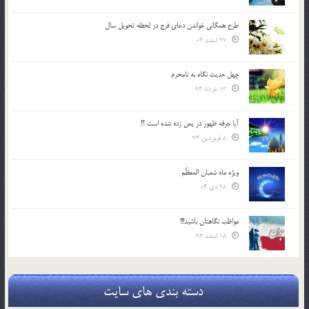
طرح همگانی خواندن دعای فرج در لحظه تحویل سال
27 اسفند 03
چهل حدیث نگاه به نامحرم
13 خرداد 94
آیا جرقه ظهور در یمن زده شده است ؟!
8 فروردین 94
ویژه ماه شعبان المعظّم
28 دی 04
مواظب نگاهتان باشید!!!
18 اسفند 93
دسته بندی های سایت