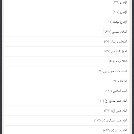
ازدواج
(371)
ازدواج
(117)
ازدواج موقت
(32)
اسلام شناسی
(2,661)
اصحاب و یاران
(37)
اصول اعتقادی
(777)
اطلاعیه ها
(26)
اعتقادات و اصول دین
(28)
اعتکاف
(43)
اعیاد اسلامی
(211)
امام جعفر صادق (ع)
(372)
امام حسن (ع)
(233)
امام حسن عسکری (ع)
(172)
امام حسین (ع)
(847)