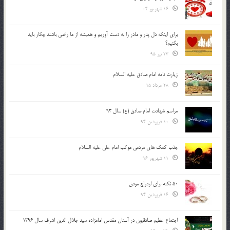
16 شهریور 04
براي اينكه دل پدر و مادر را به دست آوريم و هميشه از ما راضي باشند چكار بايد
بكنيم؟
23 تیر 95
زیارت نامه امام صادق علیه السلام
28 مرداد 95
مراسم شهادت امام صادق (ع) سال 93
10 فروردین 94
جذب کمک های مردمی موکب امام علی علیه السلام
11 شهریور 96
50 نکته برای ازدواج موفق
16 فروردین 94
اجتماع عظیم صادقیون در آستان مقدس امامزاده سید جلال الدین اشرف سال 1396