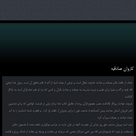
کاروان صادقیه
هدف از خلقت عالم معرفت و عبادت خداوند متعال است, و غرض از بعثت انبیاء از آدم تا خاتم تحقق آن است, رسول خدا (صلی
الله علیه و آله و سلم) برای تعلیم و تربیت بشریّت به معرفت و عبادت ,قرآن و کسی که نزد او علم تمام قرآن است به یادگار
گذاشت.
هرچند حوادث روزگار نگذاشت مفسّر معصومِ قرآن, پرده از حقایق کتاب خدا بردارد ولی در فرصت کوتاهی که برای ششمین
اختر فرزوان آسمان هدایت پیش آمد,شاهراه مذهب حق را برای رهروانِ از خلقت باز کرد , و فطرت تشنه انسانیت را به آب
حیات عبادت و معرفت سیرآب کرد.
امید است پیروان مذهب حق روز عزای آن حضرت, آنچه در توان دارند در مراسم سوگواری انجام دهند تا مشمول دعای
مستجاب او شوند که فرمود((رحم الله من احیی امرنا)) رحمتی که سرمایه ی سعادت و وسیله ی نجات از شدائد برزخ و قیامت