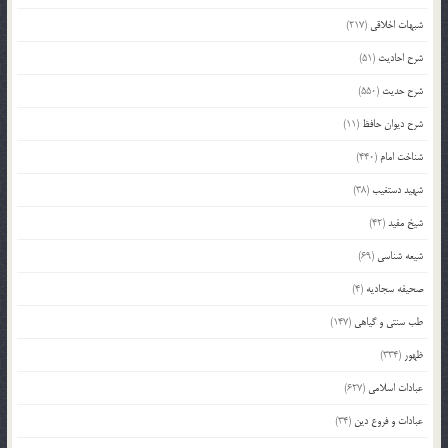
شبهات اخلاقی
(217)
شرح احادیث
(51)
شرح حدیث
(550)
شرح دیوان حافظ
(11)
شناخت امام
(440)
شهید دستغیب
(38)
شیخ مفید
(42)
شیعه شناسی
(69)
صحیفه سجادیه
(4)
طب سنتی و گیاهی
(147)
ظهور
(334)
عبادات اسلامی
(627)
عبادات و فروع دین
(34)