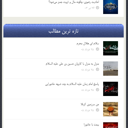
احادیث رضوی: چگونه مال و ثروت جمع می‌شود؟
26 تیر 03
تازه ترین مطالب
سلام ای هلال محرم
25 خرداد 05
منزل به منزل با کاروان حسین بن علی علیه السلام
25 خرداد 05
پاسخ امام زمان علیه السلام به چند شبهه عاشورایی
25 خرداد 05
من سرزمین کربلا
25 خرداد 05
بیعت با عاشورا