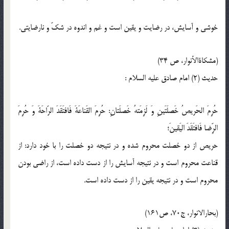
خوشى و آسايش، در رضايت و يقين است و غم و اندوه در شكّ و نارضايتى.
(مشكاة‏الأنوار، ص 34)
حدیث (2) امام صادق عليه‏ السلام :
حُرِمَ الحَريصُ خَصلَتَينِ وَ لَزِمَتهُ خَصلَتانِ: حُرِمَ القَناعَةَ فَافتَقَدَ الرّاحَةَ وَ حُرِمَ
الرِّضا فَافتَقَدَ اليَقينَ؛
حريص از دو خصلت محروم شده و در نتيجه دو خصلت را با خود دارد: از
قناعت محروم است و در نتيجه آسايش را از دست داده است، از راضى بودن
محروم است و در نتيجه يقين را از دست داده است.
(بحارالانوار، ج70، ص161)