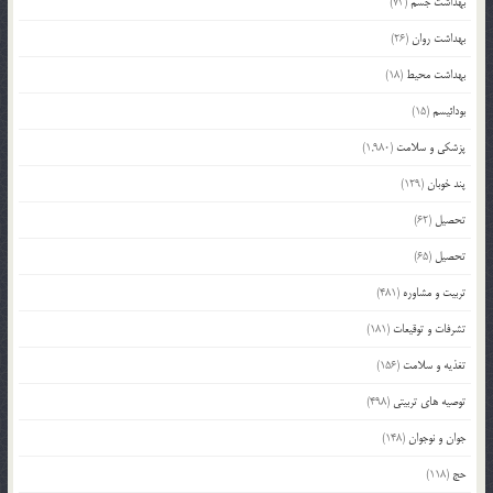
بهداشت جسم
(73)
بهداشت روان
(26)
بهداشت محیط
(18)
بودائیسم
(15)
پزشکی و سلامت
(1,980)
پند خوبان
(129)
تحصیل
(62)
تحصیل
(65)
تربیت و مشاوره
(481)
تشرفات و توقیعات
(181)
تغذیه و سلامت
(156)
توصیه های تربیتی
(498)
جوان و نوجوان
(148)
حج
(118)