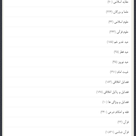
عقاید اسلامی
(70)
علما و بزرگان
(224)
علوم اسلامی
(43)
علوم قرآنی
(343)
عید غدیر خم
(185)
عید فطر
(35)
عید نوروز
(45)
غیبت امام
(291)
فضایل اخلاقی
(183)
فضایل و رذایل اخلاقی
(168)
فضایل و ویژگی ها
(10)
فقه و احکام شرعی
(340)
قرآن
(23)
قرآن شناسی
(1,861)