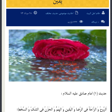
یقین
خادم اهل البیت
احادیث موضوعی
,
حدیث
,
مختلف
28 مرداد 94
0 دیدگاه
1232بازدید
حدیث (1) امام صادق عليه ‏السلام :
اَلرَّوحُ وَ الرّاحَةُ فِى الرِّضا وَ اليَقينِ وَ الهَمُّ وَ الحَزَنُ فِى الشَكِّ وَ السَّخَطِ؛