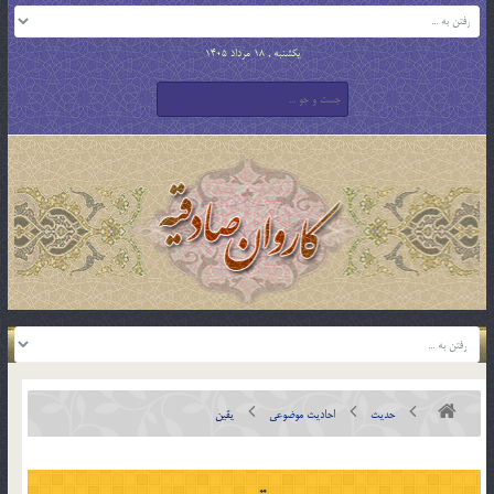
یکشنبه , 18 مرداد 1405
حدیث
احادیث موضوعی
یقین