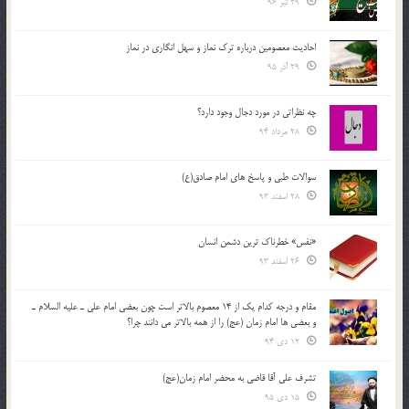
29 تیر 96
احادیث معصومین درباره ترک نماز و سهل انگاری در نماز
29 آذر 95
چه نظراتی در مورد دجال وجود دارد؟
28 مرداد 94
سوالات طبی و پاسخ های امام صادق(ع)
28 اسفند 93
«نفس» خطرناک ترین دشمن انسان
26 اسفند 93
مقام و درجه كدام يك از 14 معصوم بالاتر است چون بعضي امام علي ـ عليه السلام ـ
و بعضي ها امام زمان (عج) را از همه بالاتر مي دانند چرا؟
12 دی 94
تشرف علي آقا قاضي به محضر امام زمان(عج)
15 دی 95