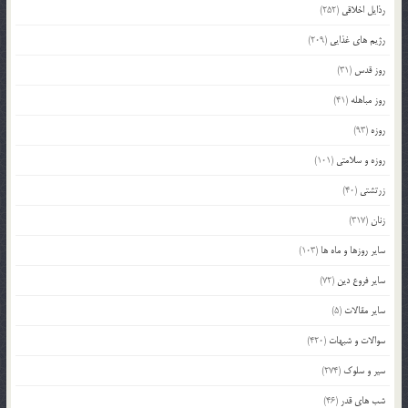
رذایل اخلاقی
(252)
رژیم های غذایی
(209)
روز قدس
(31)
روز مباهله
(41)
روزه
(93)
روزه و سلامتی
(101)
زرتشتی
(40)
زنان
(317)
سایر روزها و ماه ها
(103)
سایر فروع دین
(72)
سایر مقالات
(5)
سوالات و شبهات
(420)
سیر و سلوک
(274)
شب های قدر
(46)