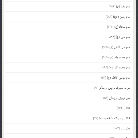
امام رضا (ع)
(182)
امام زمان (عج)
(583)
امام سجاد (ع)
(227)
امام علی (ع)
(894)
امام علی النقی (ع)
(165)
امام محمد باقر (ع)
(165)
امام محمد تقی (ع)
(146)
امام موسی کاظم (ع)
(152)
امر به معروف و نهی از منکر
(63)
امور تربیتی فرزندان
(51)
انتظار
(164)
انتظار از دیدگاه شخصیت ها
(17)
اهل بیت
(104)