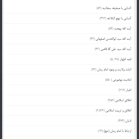
آشنایی با صحیفه سجادیه
(56)
آشنایی با نهج البلاغه
(392)
آیت الله بهجت
(54)
آیت الله سید ابوالحسن اصفهانی
(43)
آیت الله سید علی آقا قاضی
(42)
ائمه اطهار
(5,038)
اثبات ولایت و وجود امام زمان
(73)
احادیث موضوعی
(550)
اخبار
(717)
اخلاق اسلامی
(956)
اخلاق و تربیت اسلامی
(2,836)
ادیان
(474)
ارتباط با امام زمان (عج)
(14)