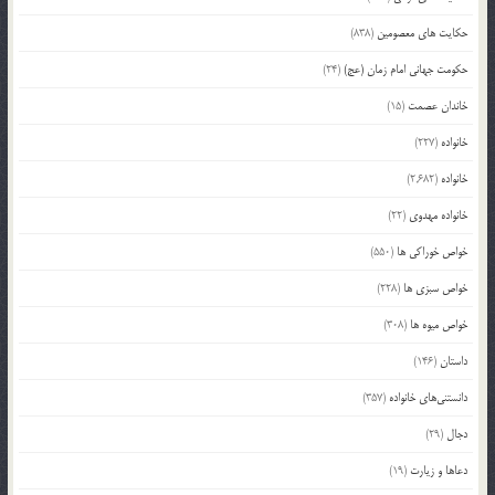
حکایت های معصومین
(838)
حکومت جهانی امام زمان (عج)
(24)
خاندان عصمت
(15)
خانواده
(227)
خانواده
(2,682)
خانواده مهدوی
(22)
خواص خوراکی ها
(550)
خواص سبزی ها
(228)
خواص میوه ها
(308)
داستان
(146)
دانستنی‌های خانواده
(357)
دجال
(29)
دعاها و زیارت
(19)