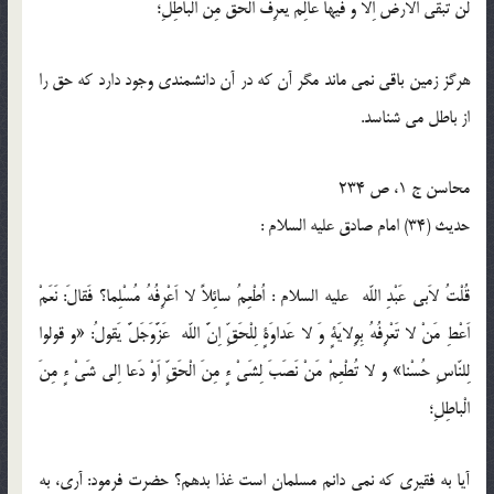
لَنْ تَبْقَى الاَرْضُ اِلاّ وَ فيها عالِمٌ يَعْرِفُ الْحَقَّ مِنَ الباطِلِ؛
هرگز زمين باقى نمى ماند مگر آن كه در آن دانشمندى وجود دارد كه حق را
از باطل مى شناسد.
محاسن ج 1، ص 234
حدیث (34) امام صادق عليه السلام :
قُلْتُ لاَبى عَبْدِ اللّه عليه السلام : اُطْعِمُ سائِلاً لا اَعْرِفُهُ مُسْلِما؟ فَقالَ: نَعَمْ
اَعْطِ مَنْ لا تَعْرِفُهُ بِوِلايَةٍ وَ لا عَداوَةٍ لِلْحَقِّ اِنَّ اللّه عَزَّوَجَلَّ يَقولُ: «و قولوا
لِلنّاسِ حُسْنا» و لا تُطْعِمْ مَنْ نَصَبَ لِشَىْ ءٍ مِنَ الْحَقِّ اَوْ دَعا اِلى شَىْ ءٍ مِنَ
الْباطِلِ؛
آيا به فقيرى كه نمى دانم مسلمان است غذا بدهم؟ حضرت فرمود: آرى، به