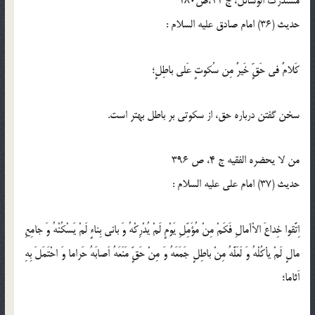
مستدرک الوسائل، ج 11،ص180
حدیث (36) امام صادق عليه السلام :
كَلامٌ فى حَقٍّ خَيرٌ مِن سُكوتٍ عَلى باطِلٍ؛
سخن گفتن درباره حق، از سكوتى بر باطل بهتر است.
من لا يحضره الفقيه ج 4، ص 396
حدیث (37) امام على عليه السلام :
اِتَّقوا خِداعَ الاْآمالِ فَكَمْ مِنْ مُؤَمِّلِ يَوْمٍ لَمْ يُدْرِكْهُ وَ بانى بِناءٍ لَمْ يَسْكُنْهُ وَ جامِعِ
مالٍ لَمْ يأكُلْهُ وَ لَعَلَّهُ مِنْ باطِلٍ جَمَعَهُ وَ مِنْ حَقٍّ مَنَعَهُ اَصابَهُ حَراما وَ احْتَمَلَ بِهِ
اَثاما؛