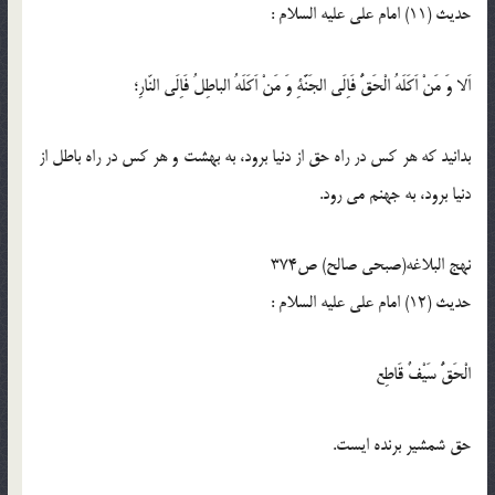
حدیث (11) امام على عليه السلام :
اَلا وَ مَنْ اَكَلَهُ الْحَقُّ فَاِلَى الجَنَّةِ وَ مَنْ اَكَلَهُ الباطِلُ فَاِلَى النّارِ؛
بدانيد كه هر كس در راه حق از دنيا برود، به بهشت و هر كس در راه باطل از
دنيا برود، به جهنم مى رود.
نهج البلاغه(صبحی صالح) ص374
حدیث (12) امام على عليه السلام :
الْحَقُّ سَيْفٌ قَاطِع‏
حق شمشیر برنده ایست.