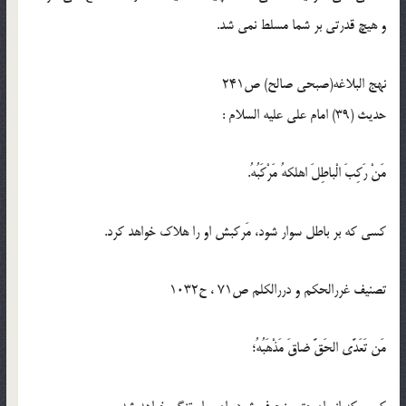
و هيچ قدرتى بر شما مسلط نمى شد.
نهج البلاغه(صبحی صالح) ص241
حدیث (39) امام على عليه السلام :
مَنْ رَكِبَ الْباطِلَ اهلکهُ مَرْكَبُهُ.
كسى كه بر باطل سوار شود، مَركبش او را هلاک خواهد كرد.
تصنیف غررالحکم و دررالکلم ص71 ، ح1032
مَن تَعَدَّى الحَقَّ ضاقَ مَذْهَبُهُ؛