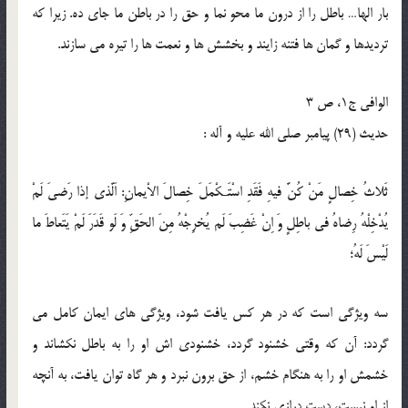
بار الها… باطل را از درون ما محو نما و حق را در باطن ما جاى ده. زيرا كه
ترديدها و گمان ها فتنه زايند و بخشش ها و نعمت ها را تيره مى سازند.
الوافی ج1، ص 3
حدیث (29) پيامبر صلى الله عليه و آله :
ثَلاثُ خِصالٍ مَنْ كُنَّ فيهِ فَقَدِ اسْتَـكْمَلَ خِصالَ الاْيمانِ: اَلَّذى إذا رَضىَ لَمْ
يُدْخِلْهُ رِضاهُ فى باطِلٍ وَ اِنْ غَضِبَ لَم يُخرِجْهُ مِنَ الحَقِّ وَ لَو قَدَرَ لَمْ يَتَعاطَ ما
لَيْسَ لَهُ؛
سه ويژگى است كه در هر كس يافت شود، ويژگى هاى ايمان كامل مى
گردد: آن كه وقتى خشنود گردد، خشنودى اش او را به باطل نكشاند و
خشمش او را به هنگام خشم، از حق برون نبرد و هر گاه توان يافت، به آنچه
از او نيست، دست درازى نكند.