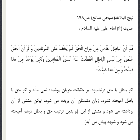
نهج البلاغه(صبحی صالح) ص198
حدیث (6) امام على عليه السلام :
فَلَوْ اَنَّ الْباطِلَ خَلَصَ مِنْ مِزاجِ الْحَقِّ لَمْ يَخْفَ عَلى المُرتادينَ وَ لَوْ اَنَّ الْحَقَّ
خَلَصَ مِنْ لَبْسِ الْباطِلِ انْقَطَعَتْ عَنْهُ اَلْسُنُ الْمُعانِدينَ وَلكِنْ يُوْخَذُ مِنْ هذا
ضِغْثٌ وَ مِنْ هذا ضِغْثٌ؛
اگر باطل با حق درنياميزد، بر حقيقت جويان پوشيده نمى مانَد و اگر حق با
باطل آميخته نشود، زبان دشمنان آن بريده مى شود، ليكن مشتى از آن
برداشته مى شود و مشتى از اين. (و بدين ترتيب حق و باطل درهم آميخته
مى شود و شبهه پيش مى آيد).