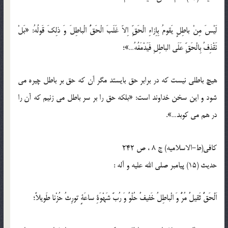
لَيْسَ مِنْ باطِلٍ يَقومُ بِاِزاءِ الْحَقِّ اِلاّ غَلَبَ الْحَقُّ الْباطِلَ وَ ذلِكَ قَولُهُ: «بَلْ
نَقْذِفُ بِالْحَقِّ عَلَى الباطِلِ فَيَدْمَغُهُ…»؛
هيچ باطلى نيست كه در برابر حق بايستد مگر آن كه حق بر باطل چيره مى
شود و اين سخن خداوند است: «بلكه حق را بر سر باطل مى زنيم كه آن را
در هم مى كوبد…».
كافى(ط-الاسلامیه) ج 8 ، ص 242
حدیث (15) پيامبر صلى الله عليه و آله :
اَلْحَقُّ ثَقيلٌ مُرٌّ وَ الْباطِلُ خَفيفٌ حُلْوٌ وَ رُبَّ شَهْوَةِ ساعَةٍ تورِثُ حُزْنا طَويلاً؛