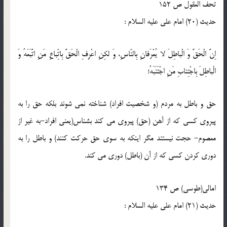
تحف العقول ص 152
حدیث (20) امام على عليه السلام :
اِنَّ الْحَقَّ وَ الْباطِلَ لا يُعْرَفانِ بِالنّاسِ، وَ لكِنِ اعْرِفِ الْحَقَّ بِاتِّباعِ مَنِ اتَّبَعَهُ وَ
الْباطِلَ بِاجْتِنابِ مَنِ اجْتَنَبَهُ؛
حق و باطل به مردم (و شخصيت افراد) شناخته نمى شوند بلكه حق را به
پيروى كسى كه از آهن (حق) پيروى مى كند بشناس(یعنی افراد-به غیر از
معصوم- حجت نیستند مگر اینکه به سوی حق حرکت کنند) و باطل را به
دورى کردن كسى كه از آن (باطل) دورى مى كند.
امالى(طوسى) ص 134
حدیث (21) امام على عليه السلام :