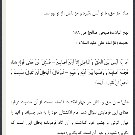
مبادا جز حق، با تو اُنس بگيرد و جز باطل، از تو بهراسد.
نهج البلاغه(صبحی صالح) ص 188
حدیث (5) امام على عليه السلام :
اَما اِنَّهُ لَيْسَ بَيْنَ الْحَقِّ وَ الْباطِلِ اِلاّ اَرْبَعُ اَصابِـعَ – فَسُئِلَ عَنْ مَعْنى قَولِهِ هذا،
فَجَمَعَ اَصابِعَهُ وَ وَضَعَها بَيْنَ اُذُنِهِ وَ عَيْنِهِ – ثُمَّ قالَ: اَ لْباطِلُ اَنْ تَقولَ: سَمِعْتُ وَ
الْحَقُّ اَنْ تَقولَ: رَأَيْتُ؛
هان! ميان حق و باطل جز چهار انگشت فاصله نيست. از آن حضرت درباره
معناى اين فرمايش سؤال شد. امام انگشتان خود را به هم چسباند و آنها را
ميان گوش و چشم خود گذاشت و آن گاه فرمودند: باطل اين است كه
بگويى: شنيدم و حق آن است كه بگويى: ديدم.