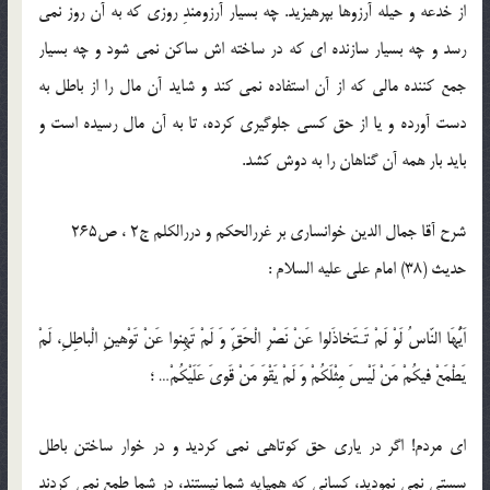
از خدعه و حيله آرزوها بپرهيزيد. چه بسيار آرزومندِ روزى كه به آن روز نمى
رسد و چه بسيار سازنده اى كه در ساخته اش ساكن نمى شود و چه بسيار
جمع كننده مالى كه از آن استفاده نمى كند و شايد آن مال را از باطل به
دست آورده و يا از حق كسى جلوگيرى كرده، تا به آن مال رسيده است و
بايد بار همه آن گناهان را به دوش كشد.
شرح آقا جمال الدین خوانساری بر غررالحکم و دررالکلم ج2 ، ص265
حدیث (38) امام على عليه السلام :
اَيُّهَا النّاسُ لَوْ لَمْ تَـتَخاذَلوا عَنْ نَصْرِ الْحَقِّ وَ لَمْ تَهِنوا عَنْ تَوْهينِ الْباطِلِ، لَمْ
يَطْمَعْ فيكُمْ مَنْ لَيْسَ مِثْلَكُمْ وَ لَمْ يَقْوَ مَنْ قَوىَ عَلَيْكُمْ… ؛
اى مردم! اگر در يارى حق كوتاهى نمى كرديد و در خوار ساختن باطل
سستى نمى نموديد، كسانى كه همپايه شما نيستند، در شما طمع نمى كردند