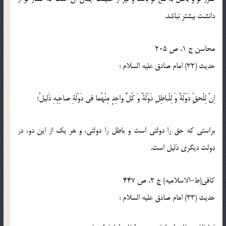
دانشت بيشتر نباشد.
محاسن ج 1، ص 205
حدیث (32) امام صادق عليه السلام :
اِنَّ لِلْحقِّ دَوْلَةً وَ لِلْباطِلِ دَوْلَةً وَ كُلُّ واحِدٍ مِنْهُما فى دَوْلَةِ صاحِبِهِ ذَليلٌ؛
براستى كه حق را دولتى است و باطل را دولتى، و هر يك از اين دو، در
دولت ديگرى ذليل است.
كافى(ط-الاسلامیه) ج 2، ص 447
حدیث (33) امام صادق عليه السلام :