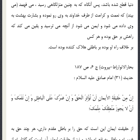
دنيا قطع شده باشد، پس آنگاه كه به چنين منزلگاهى رسيد ، مى فهمد (مى
بيند) كه نعمت و كرامت از طرف خداوند به وى رو نموده و بشارت بهشت به
وى داده مى شود و ايمن مى شود از آنچه مى ترسيد و يقين مى كند كه
راهش بر حق بوده و هر كس
بر خلاف راه او بوده بر باطلى هلاك كننده بوده است.
بحارالانوار(ط-بیروت) ج 6، ص 187
حدیث (31) امام صادق عليه السلام :
اِنَّ مِنْ حَقيقَةِ الاْيمانِ اَنْ تُؤْثِرَ الْحَقَّ وَ اِنْ ضَرَّكَ عَلَى الْباطِلِ وَ اِنْ نَفَعَكَ وَ
اَنْ لا يَجوزَ مَنْطِقُكَ عِلْمَكَ؛
از حقيقت ايمان اين است كه حق را بر باطل مقدم دارى، هر چند حق به
ضرر تو و باطل به نفع تو باشد و نيز از حقيقت ايمان آن است كه گفتار تو از