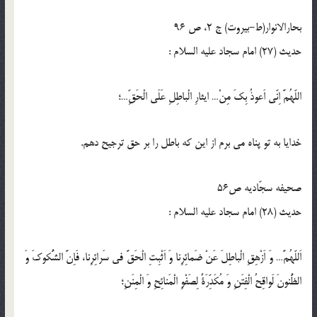
بحارالانوار(ط-بیروت) ج 2، ص 96
حدیث (27) امام سجاد عليه السلام :
اللّهُمَّ اِنّى اَعوذُ بِكَ مِنْ… ايثارِ الْباطِلِ عَلَى الْحَقِّ…؛
خدايا به تو پناه مى برم از اين كه باطل را بر حق ترجيح دهم.
صحيفه سجّاديه ص56
حدیث (28) امام سجاد عليه السلام :
اَللّهُمَّ… وَ اَزْهِقِ الْباطِلَ عَنْ ضَمائِرِنا وَ اَثْبِتِ الْحَقَّ فى سَرائِرِنا، فَاِنَّ الشُّكوكَ وَ
الظُّنونَ لَواقِحُ الْفِتَنِ وَ مُكَدِّرَةٌ لِصَفْوِ الْمَنائِحِ وَ الْمِنَنِ؛