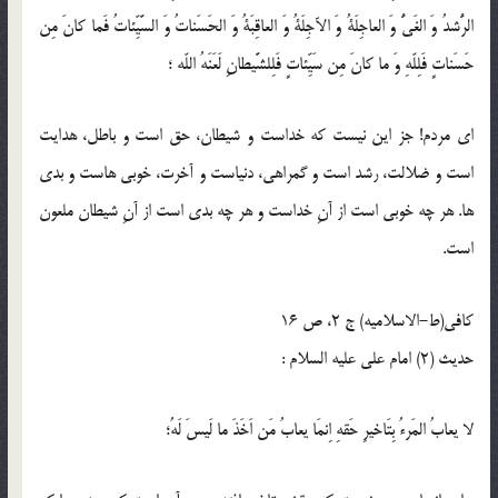
الرُّشدُ وَ الغَىُّ وَ العاجِلَةُ وَ الآجِلَةُ وَ العاقِبَةُ وَ الحَسَناتُ وَ السَّيِّئاتُ فَما كانَ مِن
حَسَناتٍ فَلِلّهِ وَ ما كانَ مِن سَيِّئاتٍ فَلِلشَّيطانِ لَعَنَهُ اللّه ؛
اى مردم! جز اين نيست كه خداست و شيطان، حق است و باطل، هدايت
است و ضلالت، رشد است و گمراهى، دنياست و آخرت، خوبى هاست و بدى
ها. هر چه خوبى است از آنِ خداست و هر چه بدى است از آنِ شيطان ملعون
است.
كافى(ط-الاسلامیه) ج 2، ص 16
حدیث (2) امام على عليه السلام :
لا یعابُ المَرءُ بِتَاخیرِ حَقهِ اِنمَا یعابُ مَن اَخَذَ ما لَیسَ لَهُ؛