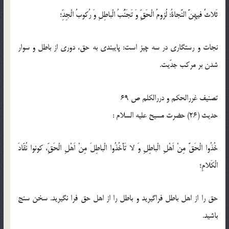
ثَلاثٌ فيهِنَّ النَّجاةُ: لُزومُ الْحَقِّ وَ تَجَنُّبُ الْباطِلِ وَ رُكوبُ الْجِدِّ؛
نجات و رستگارى در سه چيز است: پايبندى به حق، دورى از باطل و سوار
شدن بر مركب جدّيت.
تصنیف غررالحكم و دررالکلم ص 69
حدیث (26) حضرت مسيح عليه السلام :
خُذُوا الْحَقَّ مِنْ اَهْلِ الْباطِلِ وَ لا تَأْخُذُوا الْباطِلَ مِنْ اَهْلِ الْحَقِّ، كونوا نُقّادَ
الْكَلامِ؛
حق را از اهل باطل فراگيريد و باطل را از اهل حق فرا نگيريد. سخن سنج
باشيد.