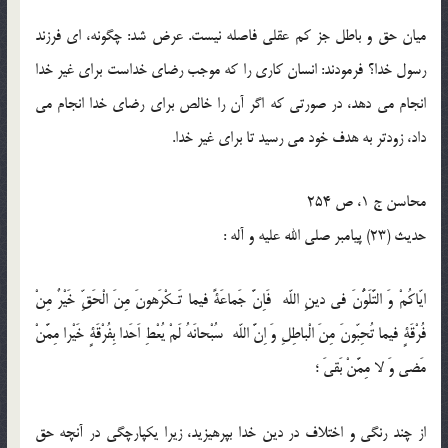
ميان حق و باطل جز كم عقلى فاصله نيست. عرض شد: چگونه، اى فرزند
رسول خدا؟ فرمودند: انسان كارى را كه موجب رضاى خداست براى غير خدا
انجام مى دهد، در صورتى كه اگر آن را خالص براى رضاى خدا انجام مى
داد، زودتر به هدف خود مى رسيد تا براى غير خدا.
محاسن ج 1، ص 254
حدیث (23) پيامبر صلى الله عليه و آله :
ايّاكُمْ وَ التَّلَوُّنَ فى دينِ اللّه فَاِنَّ جَماعَةً فيما تَـكْرَهونَ مِنَ الْحَقِّ خَيْرٌ مِنْ
فُرْقَةٍ فيما تُحِبّونَ مِنَ الْباطِلِ وَ اِنَّ اللّه سُبْحانَهُ لَمْ يُعْطِ اَحَدا بِفُرْقَةٍ خَيْرا مِمَّنْ
مَضى وَ لا مِمَّنْ بَقىَ ؛
از چند رنگى و اختلاف در دين خدا بپرهيزيد، زيرا يكپارچگى در آنچه حق