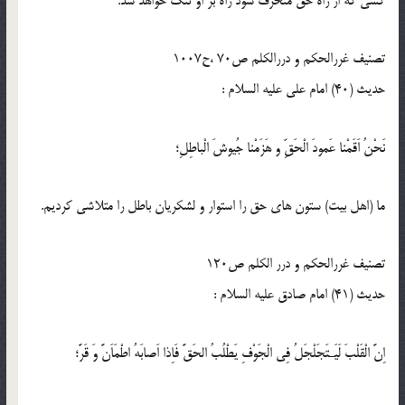
كسى كه از راه حق منحرف شود راه بر او تنگ خواهد شد.
تصنیف غررالحکم و دررالکلم ص70 ،ح1007
حدیث (40) امام على عليه السلام :
نَحْنُ اَقَمْنا عَمودَ الْحَقِّ و هَزَمْنا جُيوشَ الْباطِلِ؛
ما (اهل بيت) ستون هاى حق را استوار و لشكريان باطل را متلاشى كرديم.
تصنیف غررالحکم و درر الکلم ص120
حدیث (41) امام صادق عليه ‏السلام :
اِنَّ الْقَلْبَ لَيَـتَجَلْجَلُ فِى الْجَوْفِ يَطْلُبُ الحَقَّ فَاِذا اَصابَهُ اطْمَاَنَّ وَ قَرَّ؛