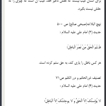
برای انسان عیب نیست که حقش تاخیر افتد، عیب آن است که چیزی را که
حقش نیست بگیرد.
نهج البلاغه(صبحی صالح) ص 500
حدیث (3) امام على عليه السلام :
ظَـلَمَ الْحَقَّ مَنْ نَصَرَ الْباطِلَ؛
هر كس باطل را يارى كند، به حق ستم كرده است.
تصنیف غررالحکم و درر الکلم ص71
حدیث (4) امام على عليه السلام :
لا يُؤنِسَنَّكَ اِلاَّ الْحَقُّ وَ لا يوحِشَنَّكَ اِلاَّ الْباطِلُ؛