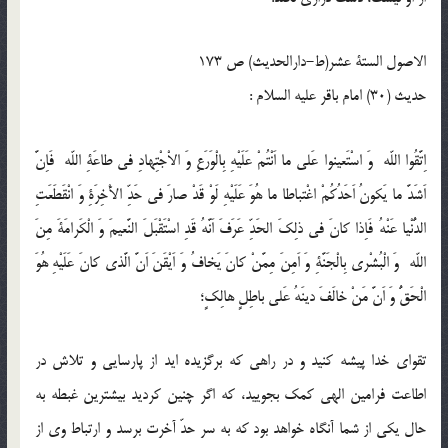
الاصول الستة عشر(ط-دارالحدیث) ص 173
حدیث (30) امام باقر عليه السلام :
اِتَّقُوا اللّه وَ اسْتَعينوا عَلى ما اَنْتُمْ عَلَيْهِ بِالْوَرَعِ وَ الاْجْتِهادِ فى طاعَةِ اللّه فَاِنَّ
اَشَدَّ ما يَكونُ اَحَدُكُمْ اغْتباطا ما هُوَ عَلَيْهِ لَوْ قَدْ صارَ فى حَدِّ الآْخِرَةِ وَ انْقَطَعَتِ
الدُّنْيا عَنْهُ فَاِذا كانَ فى ذلِكَ الحَدِّ عَرَفَ اَنَّهُ قَدِ اسْتَقْبَلَ النَّعيمَ وَ الْكَرامَةَ مِنَ
اللّه وَ الْبُشْرى بِالْجَنَّةِ وَ اَمِنَ مِمَّنْ كانَ يَخافُ وَ اَيْقَنَ اَنَّ الَّذى كانَ عَلَيْهِ هُوَ
الْحَقُّ وَ اَنَّ مَنْ خالَفَ دينَهُ عَلى باطِلٍ هالِكٍ؛
تقواى خدا پيشه كنيد و در راهى كه برگزيده ايد از پارسايى و تلاش در
اطاعت فرامين الهى كمك بجوييد، كه اگر چنين كرديد بيشترين غبطه به
حال يكى از شما آنگاه خواهد بود كه به سر حدّ آخرت برسد و ارتباط وى از