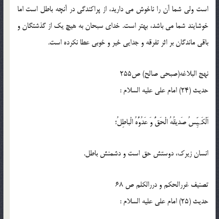
است ولى شما آن را ناخوش مى داريد، از پراكندگى در آنچه باطل است اما
خوشايند شما مى باشد، بهتر است. خداى سبحان به هيچ يك از گذشتگان و
باقى ماندگان بر اثر تفرقه و جدايى خير و خوبى عطا نكرده است.
نهج البلاغه(صبحی صالح) ص255
حدیث (24) امام على عليه السلام :
اَلْكَـيِّسُ صَديقُهُ الْحَقُّ وَ عَدُوُّهُ الْباطِلُ؛
انسان زيرك، دوستش حق است و دشمنش باطل.
تصنیف غررالحكم و دررالکلم ص 68
حدیث (25) امام على عليه السلام :