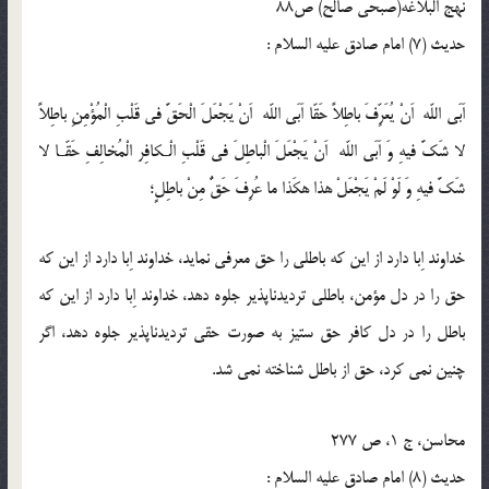
نهج البلاغه(صبحی صالح) ص88
حدیث (7) امام صادق عليه السلام :
اَبَى اللّه اَنْ يُعَرِّفَ باطِلاً حَقّا اَبَى اللّه اَنْ يَجْعَلَ الْحَقَّ فى قَلْبِ الْمُؤْمِنِ باطِلاً
لا شَكَّ فيهِ وَ اَبَى اللّه اَنْ يَجْعَلَ الْباطِلَ فى قَلْبِ الْـكافِر الْمُخالِفِ حَقّـا لا
شَكَّ فيهِ وَ لَوْ لَمْ يَجْعَلْ هذا هكَذا ما عُرِفَ حَقٌّ مِنْ باطِلٍ؛
خداوند اِبا دارد از اين كه باطلى را حق معرفى نمايد، خداوند اِبا دارد از اين كه
حق را در دل مؤمن، باطلى ترديدناپذير جلوه دهد، خداوند اِبا دارد از اين كه
باطل را در دل كافر حق ستيز به صورت حقى ترديدناپذير جلوه دهد، اگر
چنين نمى كرد، حق از باطل شناخته نمى شد.
محاسن، ج 1، ص 277
حدیث (8) امام صادق عليه السلام :