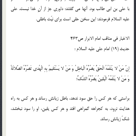
با على بن ابى طالب بود. آنها مى گفتند: داورى جز از آنِ خدا نيست. على
عليه السلام فرمودند: اين سخن حقى است براى نيّت باطلى.
الاخبار فی مناقب امام الابرار ص463
حدیث (19) امام على عليه السلام :
اِنَّ مَنْ لا يَنْفَعُهُ الْحَقُّ يَضُرُّهُ الْباطِلُ وَ مَنْ لا يَسْتَقيمُ بِهِ الْهُدى تَضُرُّهُ الضَّلالَةُ
وَ مَنْ لا يَنْفَعُهُ الْيَقينُ يَضُرُّهُ الشَّكُّ؛
براستى كه هر كس را حق سود ندهد، باطل زيانش رساند و هر كس به راه
هدايت نرود، به كجراهه گمراهى افتد و هر كس يقين، او را سود نبخشد،
شكّ زيانش رساند.