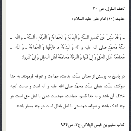
تحف العقول، ص 20
حدیث (10) امام على عليه السلام :
ـ وَ قَدْ سُئِلَ عَنْ تَفسيرِ السُّنَّةِ وَ الْبِدْعَةِ وَ الْجَماعَةِ وَ الْفُرْقَهِ : اَلسُّنَّةُ ـ و اللّه ـ
سُنَّةُ مُحمِّدٍ صلى الله عليه و آله وَ الْبِدْعَةُ ما فارَقَها وَ الْجَماعَةُ ـ وَ اللّه ـ
مُجامَعَةُ اَهْلِ الْحَقِّ وَ اِنْ قَلّوا وَ الْفُرقَةُ مُجامَعَةُ اَهْلِ الْباطِلِ وَ اِنْ كَثُروا؛
در پاسخ به پرسش از معناى سنّت، بدعت، جماعت و تفرقه فرمودند: به خدا
سوگند، سنّت، همان سنّت محمّد صلى الله عليه و آله است و بدعت آنچه
خلاف آن باشد و به خدا قسم، جماعت، همدست شدن با اهل حق است هر
چند اندك باشند و تفرقه، همدستى با اهل باطل است هر چند بسيار باشند.
کتاب سلیم بن قیس الهلالی،ج2، ص964