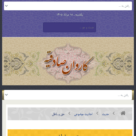
یکشنبه , 18 مرداد 1405
حدیث
احادیث موضوعی
حق و باطل