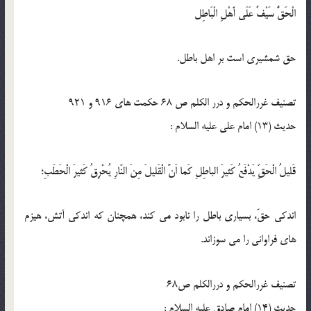
الْحَقُّ سَيْفٌ عَلَى أَهْلِ الْبَاطِل‏
حق شمشیری است بر اهل باطل.
تصنیف غررالحکم و درر الکلم ص 68 حکمت های 916 و 921
حدیث (13) امام على عليه السلام :
قَليلُ الْحَقِّ يَدْفَعُ كَثيرَ الباطِلِ كَما اَنَّ الْقَليلَ مِنَ النّارِ يُحْرِقُ كَثيرَ الْحَطَبِ؛
اندكى حقّ، بسيارى باطل را نابود مى كند، همچنان كه اندكى آتش، هيزم
هاى فراوانى را مى سوزاند.
تصنیف غررالحکم و دررالکلم ص68
حدیث (14) امام صادق عليه السلام :