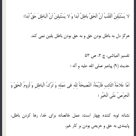
لا يَسْتَيْقِنُ الْقَلْبُ اَنَّ الْحَقَّ باطِلٌ اَبَدا وَ لا يَسْتَيقِنُ اَنَّ الْباطِلَ حَقٌّ اَبَدا؛
هرگز دل به باطل بودن حق و به حق بودن باطل يقين نمى كند.
تفسير العياشى، ج 2، ص 53
حدیث (9) پيامبر صلى الله عليه و آله :
اَمّا عَلامَةُ التّائِبِ فَاَرْبَعَةٌ: اَلنَّصيحَةُ لِلّهِ فى عَمَلِهِ وَ تَرْكُ الْباطِلِ وَ لُزومُ الْحَقِّ وَ
الْحِرْصُ عَلَى الْخَيْرِ ؛
نشانه توبه كننده چهار است: عمل خالصانه براى خدا، رها كردن باطل،
پايبندى به حق و حريص بودن بر كار خير.