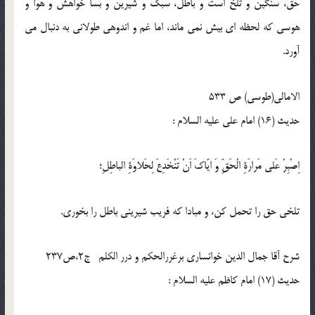
حق، سنگين و تلخ است و باطل، سبك و شيرين و بسا خواهش و هوا و
هوسى كه لحظه اى بيش نمى ماند، اما غم و اندوهى طولانى به دنبال مى
آورد.
الامالی(طوسی) ص 533
حدیث (16) امام على عليه السلام :
اِصْبِرْ عَلى مَرارَةِ الْحَقِّ وَ ايّاكَ اَنْ تَنْخَدِعَ لِحَلاوَةِ الباطِلِ؛
تلخى حق را تحمل كن، و مبادا كه فريب شيرينى باطل را بخورى.
شرح آقا جمال الدین خوانساری برغررالحکم و درر الکلم ج2،ص237
حدیث (17) امام كاظم عليه السلام :