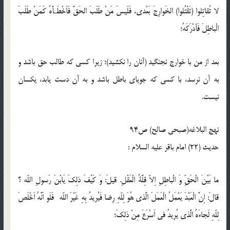
لا تُقاتِلوا (تَقْتُلوا) الخَوارِجَ بَعْدى، فَلَيسَ مَنْ طَلَبَ الحَقَّ فَاَخْطَـأَهُ كَمَنْ طَلَبَ
الْباطِلَ فَأدْرَكَهُ؛
بعد از من با خوارج نجنگيد (آنان را نكشيد)؛ زيرا كسى كه طالب حق باشد و
به آن نرسد، با كسى كه جوياى باطل باشد و به آن دست يابد، يكسان
نيست.
نهج البلاغه(صبحی صالح) ص94
حدیث (22) امام باقر عليه السلام :
ما بَيْنَ الْحَقِّ وَ الْباطِلِ اِلاّ قِلَّةُ الْعَقْلِ. قيلَ: وَ كَيْفَ ذلِكَ يَابْنَ رَسولِ اللّه ؟
قالَ: اِنَّ الْعَبْدَ يَعْمَلُ الْعَمَلَ الَّذى هُوَ لِلّهِ رِضا فَيُريدُ بِهِ غَيْرَ اللّه فَلَو اَنَّهُ اَخْلَصَ
لِلّهِ لَجاءَهُ الَّذى يُريدُ فى اَسْرَعَ مِنْ ذلِكَ؛