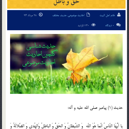
حق و باطل
خادم اهل البیت
احادیث موضوعی
,
حدیث
,
مختلف
28 مرداد 94
0 دیدگاه
1130بازدید
حدیث (1) پيامبر صلى الله عليه و آله:
يا اَيُّهَا النّاسُ اِنَّما هُوَ اللّه وَ الشَّيطانُ وَ الحَقُّ وَ الباطِلُ وَالهُدى وَ الضَّلالَةُ وَ