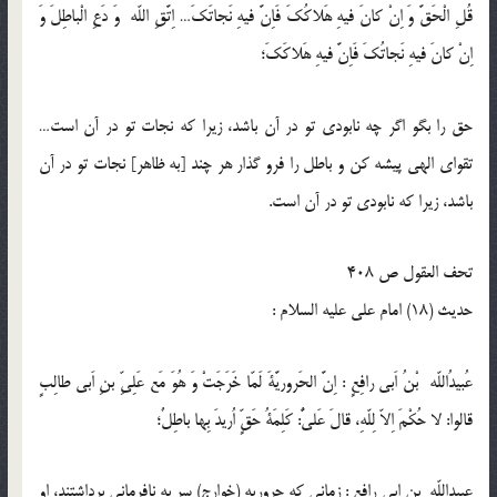
قُلِ الْحَقَّ وَ اِنْ كانَ فيهِ هَلاكُكَ فَاِنَّ فيهِ نَجاتَكَ… اِتَّقِ اللّه وَ دَعِ الْباطِلَ وَ
اِنْ كانَ فيهِ نَجاتُكَ فَاِنَّ فيهِ هَلاكَكَ؛
حق را بگو اگر چه نابودى تو در آن باشد، زيرا كه نجات تو در آن است…
تقواى الهى پيشه كن و باطل را فرو گذار هر چند [به ظاهر] نجات تو در آن
باشد، زيرا كه نابودى تو در آن است.
تحف العقول ص 408
حدیث (18) امام على عليه السلام :
عُبيدُاللّه بْنُ اَبى رافِعٍ : اِنَّ الحَروريَّةَ لَمّا خَرَجَتْ وَ هُوَ مَع عَلِىِّ بنِ اَبى طالِبٍ
قالوا: لا حُكْمَ اِلاّ لِلّهِ، قالَ عَلىٌّ: كَلِمَةُ حَقٍّ اُريدَ بِها باطِلٌ؛
عبيداللّه بن ابى رافع : زمانى كه حروريه (خوارج) سر به نافرمانى برداشتند، او