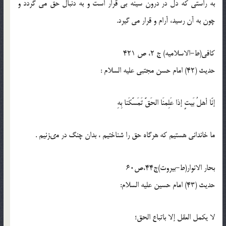
به راستى كه دل در درون سينه بى قرار است و به دنبال حق مى‏ گردد و
چون به آن رسيد، آرام و قرار مى‏ گيرد.
كافى(ط-الاسلامیه) ج 2، ص 421
حدیث (42) امام حسن مجتبی عليه السلام :
إنّا أهلُ بَيتٍ إذا عَلِمنَا الحَقَّ تَمَسَّكَنا بِهِ
ما خاندانى هستيم كه هرگاه حق را شناختيم ، بدان چنگ در مى‏زنيم .
بحار الانوار(ط-بیروت)ج44،ص60
حدیث (43) امام حسین علیه السلام:
لا یکمل العقل إلا باتباع الحق؛