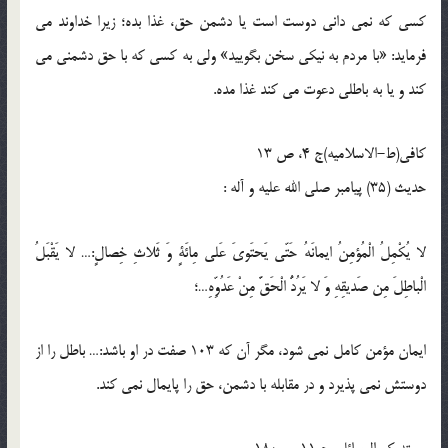
كسى كه نمى دانى دوست است يا دشمن حق، غذا بده؛ زيرا خداوند مى
فرمايد: «با مردم به نيكى سخن بگوييد» ولى به كسى كه با حق دشمنى مى
كند و يا به باطلى دعوت مى كند غذا مده.
كافى(ط-الاسلامیه)ج 4، ص 13
حدیث (35) پيامبر صلى الله عليه و آله :
لا يُكْمِلُ الْمُؤمِنُ ايمانَهُ حَتّى يَحتَوىَ عَلى مِائَةٍ وَ ثَلاثِ خِصالٍ:… لا يَقْبَلُ
الْباطِلَ مِن صَديقِهِ وَ لا يَرُدُّ الْحَقَّ مِنْ عَدُوِّهِ…؛
ايمان مؤمن كامل نمى شود، مگر آن كه 103 صفت در او باشد:… باطل را از
دوستش نمى پذيرد و در مقابله با دشمن، حق را پايمال نمى كند.