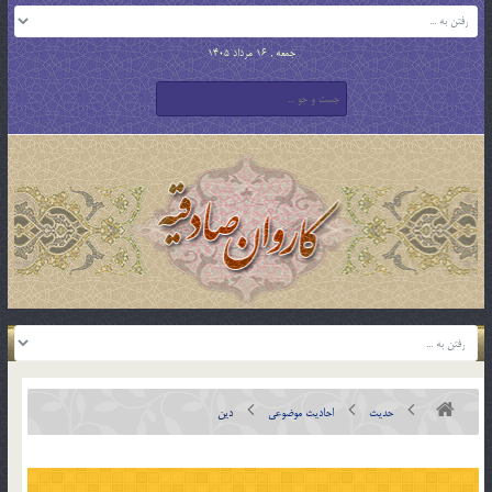
جمعه , 16 مرداد 1405
حدیث
احادیث موضوعی
دین