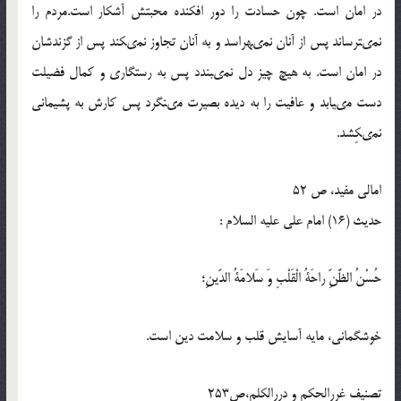
در امان است. چون حسادت را دور افكنده محبتش آشكار است.مردم را
نمى‏ترساند پس از آنان نمى‏هراسد و به آنان تجاوز نمى‏كند پس از گزندشان
در امان است. به هيچ چيز دل نمى‏بندد پس به رستگارى و كمال فضيلت
دست مى‏يابد و عافيت را به ديده بصيرت مى‏نگرد پس كارش به پشيمانى
نمى‏كِشد.
امالى مفيد، ص 52
حدیث (16) امام على عليه‏ السلام :
حُسْنُ الظَّنِّ راحَةُ الْقَلْبِ وَ سَلامَةُ الدّينِ؛
خوش‏گمانى، مايه آسايش قلب و سلامت دين است.
تصنیف غررالحكم و دررالکلم،ص253