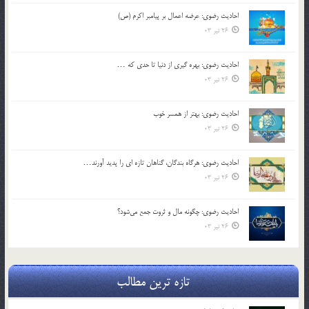
احادیث رضوی: عرضه اعمال بر پیامبر اکرم (ص)
26 تیر 03
احادیث رضوی: بهره گیری از دنیا تا حدی که …
26 تیر 03
احادیث رضوی: بهتر از همسر خوب
26 تیر 03
احادیث رضوی: هرگاه بندگان، گناهان تازه ای را پدید آورند…
26 تیر 03
احادیث رضوی: چگونه مال و ثروت جمع می‌شود؟
26 تیر 03
تازه ترین مطالب