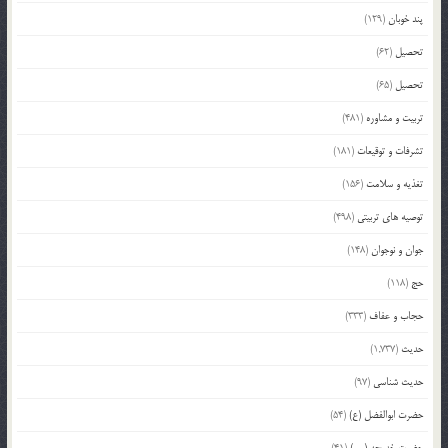
پند خوبان
(129)
تحصیل
(62)
تحصیل
(65)
تربیت و مشاوره
(481)
تشرفات و توقیعات
(181)
تغذیه و سلامت
(156)
توصیه های تربیتی
(498)
جوان و نوجوان
(148)
حج
(118)
حجاب و عفاف
(333)
حدیث
(1,737)
حدیث شناسی
(97)
حضرت ابوالفضل (ع)
(54)