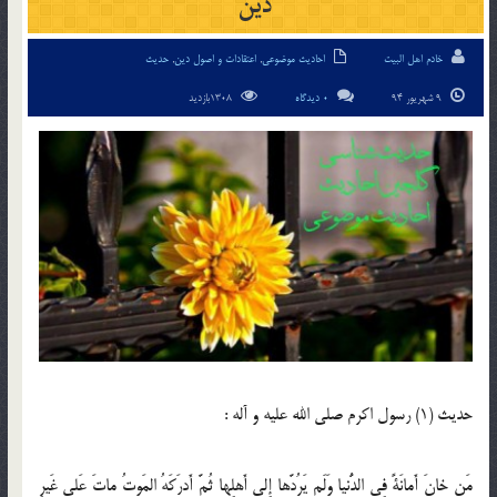
دین
خادم اهل البیت
احادیث موضوعی
,
اعتقادات و اصول دین
,
حدیث
9 شهریور 94
0 دیدگاه
1308بازدید
حدیث (1) رسول اكرم صلى الله عليه و آله :
مَن خانَ أَمانَةً فِى الدُّنيا وَلَم يَرُدَّها إِلى أَهلِها ثُمَّ أَدرَكَهُ المَوتُ ماتَ عَلى غَيرِ