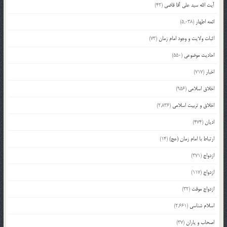
آیت الله سید علی آقا قاضی
(42)
ائمه اطهار
(5,038)
اثبات ولایت و وجود امام زمان
(73)
احادیث موضوعی
(550)
اخبار
(717)
اخلاق اسلامی
(956)
اخلاق و تربیت اسلامی
(2,836)
ادیان
(474)
ارتباط با امام زمان (عج)
(14)
ازدواج
(371)
ازدواج
(117)
ازدواج موقت
(32)
اسلام شناسی
(2,661)
اصحاب و یاران
(37)