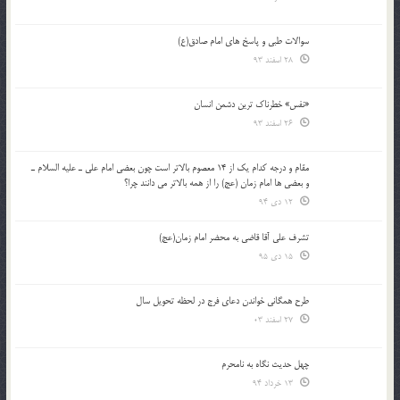
سوالات طبی و پاسخ های امام صادق(ع)
28 اسفند 93
«نفس» خطرناک ترین دشمن انسان
26 اسفند 93
مقام و درجه كدام يك از 14 معصوم بالاتر است چون بعضي امام علي ـ عليه السلام ـ
و بعضي ها امام زمان (عج) را از همه بالاتر مي دانند چرا؟
12 دی 94
تشرف علي آقا قاضي به محضر امام زمان(عج)
15 دی 95
طرح همگانی خواندن دعای فرج در لحظه تحویل سال
27 اسفند 03
چهل حدیث نگاه به نامحرم
13 خرداد 94