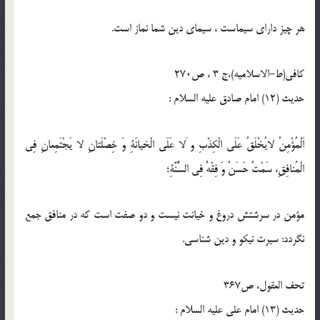
هر چیز دارای سیماست ، سیمای دین شما نماز است.
کافی(ط-الاسلامیه)،ج 3 ، ص270
حدیث (12) امام صادق عليه‏ السلام :
اَلْمُؤْمِنُ لايُخْلَقُ عَلَى الْكِذْبِ و َلا عَلَى الْخيانَةِ وَ خِصْلَتانِ لا يَجْتَمِعانِ فِى
الْمُنافِقِ، سَمْتٌ حَسَنٌ وَ فِقْهٌ فِى السُّنَّةِ؛
مؤمن در سرشتش دروغ و خيانت نيست و دو صفت است كه در منافق جمع
نگردد: سيرت نيكو و دين شناسى.
تحف العقول، ص367
حدیث (13) امام على عليه‏ السلام :