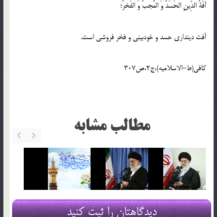
آفَةُ الدِّینِ الحَسَدُ وَ العُجبُ وَ الفَخرُ؛
آفت دینداری حسد و خودبینی و فخر فروشی است.
کافی(ط-الاسلامیه)،ج2،ص307
مطالب مشابه
دیدگاهتان را ثبت کنید