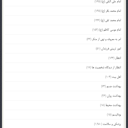
امام علی النقی (ع)
(165)
امام محمد باقر (ع)
(165)
امام محمد تقی (ع)
(146)
امام موسی کاظم (ع)
(152)
امر به معروف و نهی از منکر
(63)
امور تربیتی فرزندان
(51)
انتظار
(164)
انتظار از دیدگاه شخصیت ها
(17)
اهل بیت
(104)
بهداشت جسم
(73)
بهداشت روان
(26)
بهداشت محیط
(18)
بودائیسم
(15)
پزشکی و سلامت
(1,980)