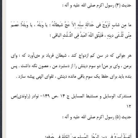
حدیث (4) رسول اكرم صلى الله عليه و آله :
ما مِن شابٍ تَزَوَّجَ فى حَداثَةِ سِنِّهِ اِلاّ عَجَّ شَيطانُهُ : يا وَيلَهُ ، يا وَيلَهُ! عَصَمَ
مِنّى ثُلُـثَى دينِهِ ، فَليَتَّقِ اللّه‏َ العَبدُ فِى الثُّـلُثِ الباقى ؛
هر جوانى كه در سن كم ازدواج كند ، شيطان فرياد بر مى‏آورد كه : واى
برمن ، واى بر من! دو سوم دينش را از دستبرد من ، مصون نگه داشت . پس
بنده بايد براى حفظ يك سومِ باقى مانده دينش ، تقواى الهى پيشه سازد .
مستدرک الوسایل و مستنبط المسایل ج 14 ،ص 149- نوادر (راوندى)ص
12
حدیث (5) رسول اكرم صلى الله عليه و آله :
اَلغيبَةُ اَسرَعُ فى دينِ الرَّجُلِ المُسلِمِ مِنَ الكِلَةِ فى جَوفِهِ؛