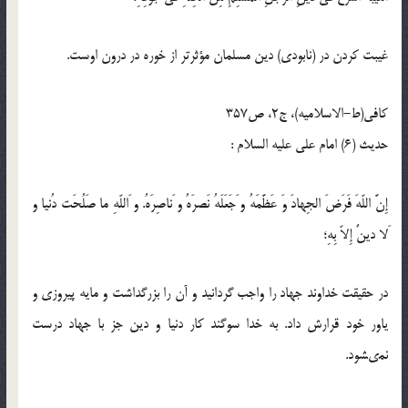
غيبت كردن در (نابودى) دين مسلمان مؤثرتر از خوره در درون اوست.
كافى(ط-الاسلامیه)، ج2، ص357
حدیث (6) امام على عليه السلام :
إِنَّ اللّه‏َ فَرَضَ الجِهادَ وَ عَظَّمَهُ و َجَعَلَهُ نَصرَهُ و َناصِرَهُ. و َاللّه‏ِ ما صَلُحَت دُنيا و
َلا دينٌ إِلاّ بِهِ؛
در حقيقت خداوند جهاد را واجب گردانيد و آن را بزرگداشت و مايه پيروزى و
ياور خود قرارش داد. به خدا سوگند كار دنيا و دين جز با جهاد درست
نمى‏شود.