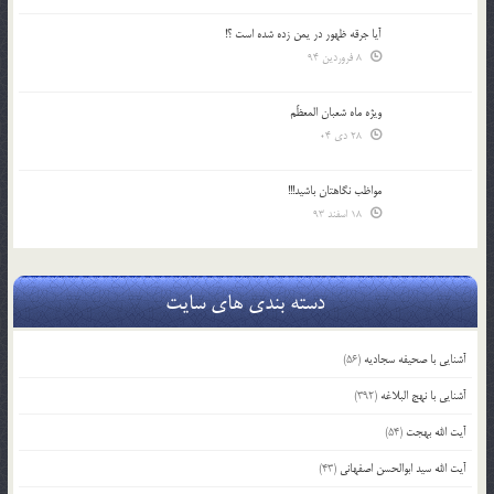
آیا جرقه ظهور در یمن زده شده است ؟!
8 فروردین 94
ویژه ماه شعبان المعظّم
28 دی 04
مواظب نگاهتان باشید!!!
18 اسفند 93
دسته بندی های سایت
آشنایی با صحیفه سجادیه
(56)
آشنایی با نهج البلاغه
(392)
آیت الله بهجت
(54)
آیت الله سید ابوالحسن اصفهانی
(43)