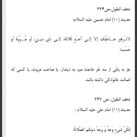
تحف العقول،ص324
حدیث (10) امام حسین علیه السلام:
لاتـَرفع حــاجَتَک إلاّ إلـى أحـَدٍ ثَلاثة: إلـى ذِى دیـنٍ، اَو مُــرُوّة اَو
حَسَب؛
جز به یکى از سه نفر حاجت مبر: به دیندار، یا صاحب مروت، یا کسى که
اصالت خانوادگى داشته باشد.
تحف العقول، ص 247
حدیث (11) امام على عليه ‏السلام :
لِکُلِّ شَیءٍ وَجهٌ وَ وَجهُ دینِکم الصَّلاةُ؛