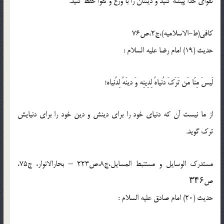
تقوای خدا پیشه کنید و دینتان را با ورع و تقوا حفظ کنید.
کافی(ط-الاسلامیه)،ج2،ص76
حدیث (19) امام رضا عليه‏ السلام :
لَیسَ مِنّا مَن تَرَکَ دُنیاهُ لِدِینِه وَ دینَهُ لِدُنیاه؛
از ما نیست آن که دنیاى خود را براى دینش و دین خود را براى دنیایش
ترک گوید.
مستدرک الوسایل و مستنبط المسایل،ج8،ص223 – بحارالانوار، ج75،
ص۳۴۶
حدیث (20) امام صادق عليه السلام :