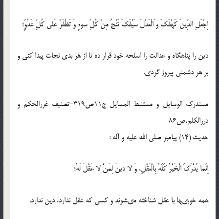
اِجْعَلِ الدِّينَ كَهْفَكَ و َالْعَدْلَ سَيْفَكَ تَنْجُ مِنْ كُلِّ سوءٍ وَ تَظْفَرْ عَلى كُلِّ عَدُوٍّ؛
دين را پناهگاه و عدالت را اسلحه خود قرار ده تا از هر بدى نجات پيدا كنى و
بر هر دشمنى پيروز گردى.
مستدرک الوسایل و مستنبط المسایل ج11ص319-تصنیف غررالحكم و
دررالکلم،ص86
حدیث (14) پيامبر صلى‏ الله‏ عليه ‏و ‏آله :
اِنَّما يُدْرَكُ الْخَيْرُ كُلُّهُ بِالْعَقْلِ، وَ لا دينَ لِمَنْ لا عَقْلَ لَهُ؛
همه خوبى‏ها با عقل شناخته مى‏شوند و كسى كه عقل ندارد، دين ندارد.