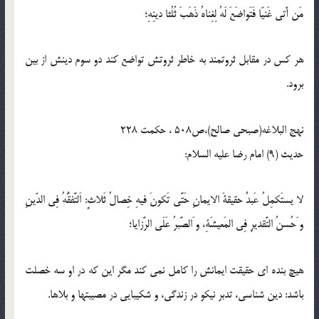
مَن أَتى غَنيّا فَتَواضَعَ لَهُ لِغِناهُ ذَهَبَ ثُلُثا دينِهِ؛
هر كس در مقابل ثروتمند به خاطر ثروتش تواضع كند دو سوم دينش از بين
برود.
نهج البلاغه(صبحی صالح)،ص508 ، حكمت 228
حدیث (9) امام رضا علیه السلام:
لا یستَکمِلُ عَبدٌ حقیقةَ الایمانِ حَتَّى تَکونَ فیهِ خِصالُ ثَلاثٍ: اَلتَّفقُّهُ فِى الدّینِ
و َحُسنُ التَّقدیرِ فِى المَعیشَةِ، و َالصَّبرُ عَلَى الرَّزایا؛
هیچ بنده ‏اى حقیقت ایمانش را کامل نمى ‏کند مگر این که در او سه خصلت
باشد: دین‏ شناسى، تدبر نیکو در زندگى، و شکیبایى در مصیبت‏ها و بلاها.