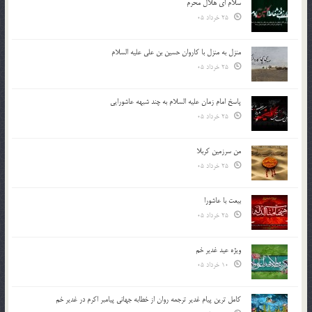
سلام ای هلال محرم
25 خرداد 05
منزل به منزل با کاروان حسین بن علی علیه السلام
25 خرداد 05
پاسخ امام زمان علیه السلام به چند شبهه عاشورایی
25 خرداد 05
من سرزمین کربلا
25 خرداد 05
بیعت با عاشورا
25 خرداد 05
ویژه عید غدیر خم
10 خرداد 05
کامل ترین پیام غدیر ترجمه روان از خطابه جهانی پیامبر اکرم در غدیر خم