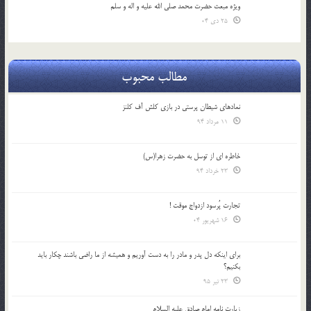
ویژه مبعث حضرت محمد صلی الله علیه و اله و سلم
25 دی 04
مطالب محبوب
نمادهای شیطان پرستی در بازی کلش آف کلنز
11 مرداد 94
خاطره ای از توسل به حضرت زهرا(س)
23 خرداد 94
تجارت پُرسود ازدواج موقت !
16 شهریور 04
براي اينكه دل پدر و مادر را به دست آوريم و هميشه از ما راضي باشند چكار بايد
بكنيم؟
23 تیر 95
زیارت نامه امام صادق علیه السلام