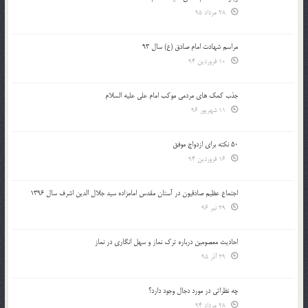
28 مرداد 95
مراسم شهادت امام صادق (ع) سال 93
10 فروردین 94
جذب کمک های مردمی موکب امام علی علیه السلام
11 شهریور 96
50 نکته برای ازدواج موفق
16 فروردین 94
اجتماع عظیم صادقیون در آستان مقدس امامزاده سید جلال الدین اشرف سال 1396
29 تیر 96
احادیث معصومین درباره ترک نماز و سهل انگاری در نماز
29 آذر 95
چه نظراتی در مورد دجال وجود دارد؟
28 مرداد 94