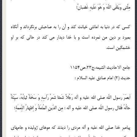
مِلَّتى وَيَلقَى اللّه‏َ وَ هُوَ عَلَيهِ غَضبانٌ؛
كسى كه در دنيا به امانتى خيانت كند و آن را به صاحبش برنگرداند و آنگاه
بميرد بر دين من نمرده است و با خدا ديدار مى‏ كند در حالى كه بر او
خشمگين است.
جامع الاحادیث الشیعه،ج23،ص1154
حدیث (2) امام صادق عليه‏ السلام :
اَبصَرَ رسول اللّه‏ صلى‏ الله‏ عليه‏ و ‏آله رَجُلاً شَعثا شَعرُ رَأسِهِ وَ سَخَةً ثيابُهُ، سَيِّئَةً
حالُهُ فَقال رسول اللّه‏ صلى ‏الله ‏عليه‏ و ‏آله : مِن الدّينِ المُتعَةُ وَ اِظهارُ النِّعمَةِ؛
پيامبر خدا صلى‏ الله‏ عليه‏ و ‏آله مردى را ديدند كه موهاى ژوليده و جامه‏اى