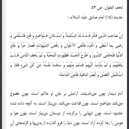
تحف العقول، ص 54
حدیث (15) امام صادق عليه ‏السلام :
اِنَّ صاحِبَ الدّينِ فَكَّرَ فَـعَـلَـتْهُ السَّكينَةُ وَ اسْتَـكانَ فَـتَواضَعَ وَ قَنِعَ فَاسْتَغْنى وَ
رَضىَ بِما اُعْطىَ وَ انْفَرَدَ فَكُفىَ الاْخْوانَ وَ رَفَضَ الشَّهَواتِ فَصارَ حُرّا وَ خَلَعَ
الدُّنْيا فَتَحامَى الشُّرورَ وَ اطَّرَحَ الْحَسَدَ فَظَهَرتِ الْمَحَبَّةُ وَ لَمْ يُخِفِ النّاسَ فَـلَـمْ
يَخَفْهُمْ وَ لَمْ يُذْنِبْ اِلَيْهِمْ فَسَلِمَ مِنْهُمْ وَ سَخَتْ نَفْسُهُ عَنْ كُلِّ شَى‏ءٍ ففازَ وَ
اسْتَكْمَلَ الْفَضْلَ وَ اَبْصَرَ العافيَةَ فَاَمِنَ النَّدامَةَ؛
آدم دين‏دار چون مى‏انديشد، آرامش بر جان او حاكم است. چون خضوع
مى‏كند متواضع است. چون قناعت مى‏كند، بى‏نياز است. به آنچه داده شده
خشنود است. چون تنهايى را برگزيده از دوستان بى‏نياز است. چون هوا و
هوس را رها كرده آزاد است. چون دنيا را فرو گذارده از بدى‏ها و گزندهاى آن