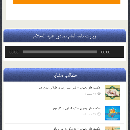
زیارت نامه امام صادق علیه السلام
پخش‌کننده
00:00
00:00
صوت
مطالب مشابه
حکمت های رضوی – نقش صله رحم در طولانی شدن عمر
29 اسفند 03
حکمت های رضوی – گره گشایی از کار مومن
29 اسفند 03
حکمت های رضوی – حد نیکی به پدر و مادر