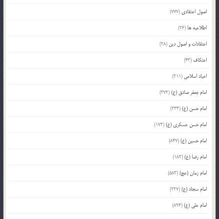
اصول اعتقادی
(777)
اطلاعیه ها
(26)
اعتقادات و اصول دین
(28)
اعتکاف
(43)
اعیاد اسلامی
(211)
امام جعفر صادق (ع)
(372)
امام حسن (ع)
(233)
امام حسن عسکری (ع)
(172)
امام حسین (ع)
(847)
امام رضا (ع)
(182)
امام زمان (عج)
(583)
امام سجاد (ع)
(227)
امام علی (ع)
(894)