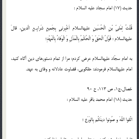
حدیث (17) امام سجاد عليه‏ السلام :
قُلْتُ لِعَلىِّ بْنِ الْحُسَينِ عليه‏السلام اَخْبِرنىِ بِجَميعِ شَرايِـعِ الّدينِ، قالَ
عليه‏السلام : قَوْلُ الْحَقِّ وَ الْحُكْمُ بِالْعَدْلِ وَ الْوَفاءُ بِالْعَهْدِ؛
به امام سجّاد عليه‏السلام عرض كردم: مرا از تمام دستورهاى دين آگاه كنيد،
امام عليه‏السلام فرمودند: حقگويى، قضاوت عادلانه و وفاى به عهد.
خصال،ج1، ص 113، ح 90
حدیث (18) امام محمد باقر عليه السلام :
اتَّقوا اللّهَ و صُونوا دینَکُم بِالوَرَع ؛