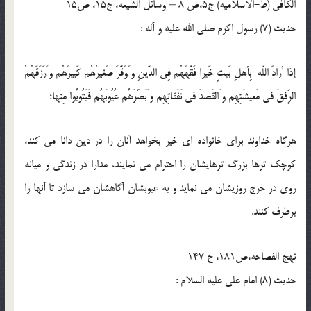
الکافی (ط-الاسلامیه) ج5،ص 8 – وسائل الشيعه، ج15، ص15
حدیث (7) رسول اكرم صلى الله عليه و آله :
إذا أرادَ اللّه بِأهلِ بَيتٍ خَيرا فَقَّهَهُم فِى الدّينِ و َوَقَّرَ صَغيرُهُم كَبيرَهُم و َرَزَقَهُمُ
الرِّفقَ فى مَعيشَتِهِم و َالقَصدَ فى نَفَقاتِهِم و َبَصَّرَهُم عُيُوبَهُم فَيَتُوبُوا مِنها؛
هرگاه خداوند براى خانواده اى خير بخواهد آنان را در دين دانا مى كند،
كوچك ترها بزرگ ترهايشان را احترام مى نمايند، مدارا در زندگى و ميانه
روى در خرج روزيشان مى نمايد و به عيوبشان آگاهشان مى سازد تا آنها را
برطرف كنند.
نهج الفصاحه،ص181، ح 147
حدیث (8) امام على عليه ‏السلام :