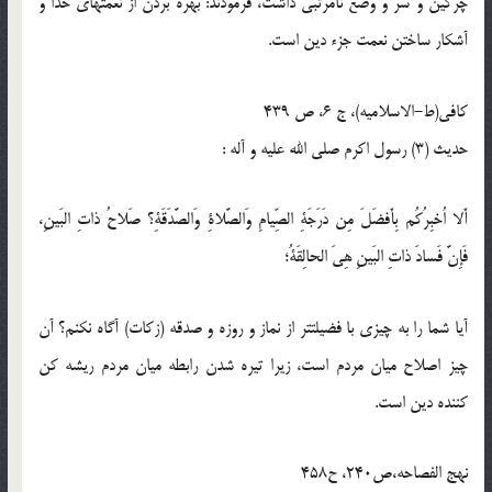
چركين و سر و وضع نامرتّبى داشت، فرمودند: بهره بردن از نعمت‏هاى خدا و
آشكار ساختن نعمت جزء دين است.
كافى(ط-الاسلامیه)، ج 6، ص 439
حدیث (3) رسول اكرم صلى الله عليه و آله :
أَلا اُخبِرُكُم بِأَفضَلَ مِن دَرَجَةِ الصِّيامِ وَالصَّلاةِ وَالصَّدَقَةِ؟ صَلاحُ ذاتِ البَينِ،
فَإِنَّ فَسادَ ذاتِ البَينِ هِىَ الحالِقَةُ؛
آيا شما را به چيزى با فضيلت‏تر از نماز و روزه و صدقه (زكات) آگاه نكنم؟ آن
چيز اصلاح ميان مردم است، زيرا تيره شدن رابطه ميان مردم ريشه ‏كن
كننده دين است.
نهج الفصاحه،ص240، ح‏458