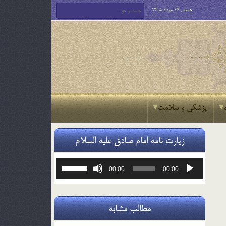
جمعه , 16 مرداد 1405
پزشکی و سلامت
زیارت نامه امام صادق علیه السلام
پخش‌کننده
برای
00:00
00:00
صوت
افزایش
یا
کاهش
صدا
مطالب مشابه
از
کلیدهای