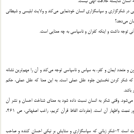
 انسان شایسته خلافت الهی نیست.
هی در شکرگزاری و سپاسگزاری انسان خودنمایی می‌کند و ولایت ابلیسی و شیطانی
شان می‌دهد؟
ی توجه داشت و اینکه کفران و ناسپاسی به چه معنایی است.
ن و متعدد ایمان و کفر، به سپاس و ناسپاسی توجه می‌کند و آن را مهم‌ترین نشانه
ت که شکر کردن نخستین جلوه عقل عملی است. به این معنا که عقل عملی، حکم
 باشد.
ه می‌شود. وقتی شکر به انسان نسبت داده شود به معنای شناخت احسان و نشر آن
(لسان العرب، ج ۷، ص ۱۷۰، «شکر») و به تعبیر دیگر، تصور نعمت واظهار آن است. (مفردات الفاظ قرآن کریم، راغب اصفهانی، ص ۴۶۱،
این نوع از شکر سه قسم است: ۱-شکر قلبی که یادآوری نعمت است ۲-شکر زبانی که سپاسگزاری و ستایش بر نیکی احسان کننده و صاحب