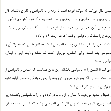
ابلیس نقل می‌کند که سوگندخورده است تا مردم را به ناسپاسی و کفران بکشاند: قال
ین أیدیهم و من خلفهم و عن أیمانهم و عن شمائلهم و لا تجد أکثر هم شاکرین؛
ی فریفتن آنان حتما بر سر راه راست تو خواهم نشست. آنگاه از پیش رو و از پشت
 را شکرگزار نخواهی یافت. (اعراف، آیات ۱۶ و ۱۷)
ایت یابی برانسان، کشاندن وی به ناسپاسی است. به نظر ابلیس که خداوند آن را
ناسپاسی بشر است. براین اساس، می‌توان گفت که نشانه ولایت الهی و ایمان،
سپاسی اوست.
 می‌کند تا انسان را به ناسپاسی بکشاند. این بدان معناست که سپاس و ناسپاسی از
فر است. بنابراین اگر بخواهیم معیاری در رابطه با ایمان و بندگی شخصی ارایه دهیم
هم‌ترین دلیل بر کفر انسان است.
لیظ و شدید می‌خورد تا انسان را از راه به در کرده و او را به ناسپاسی بکشاند؛ زیرا
وندگاری و پروردگاری خداست. پس اگر کسی ناسپاسی پیشه کند ابلیس به هدف خود