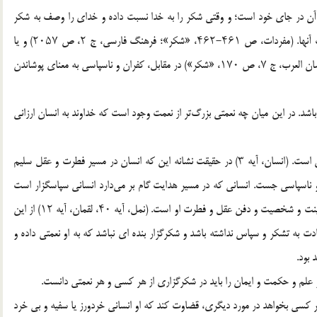
 صرف آن در جای خود است؛ و وقتی شکر را به خدا نسبت داده و خدای را وصف به شکر
نماییم، مقصود، ا نعام و احسان بر بندگان و دادن جزای عبادات آنها. (مفردات، ص ۴۶۱-۴۶۲، «شکر»؛ فرهنگ فارسی، ج ۲، ص ۲۰۵۷) و یا
رشد اعمال نیک آنان و اعطای پاداش مضاعف به آنها است. (لسان العرب، ج ۷، ص ۱۷۰، «شکر») در مقابل، کفران و ناسپاسی به معنای پوشاندن
شد. در این میان چه نعمتی بزرگ‌تر از نعمت وجود است که خداوند به انسان ارزانی
از نظر قرآن نشانه هدایت انسان و ضلالت وی در شکر و کفران است. (انسان، آیه ۳) در حقیقت نشانه این که انسان در مسیر فطرت و عقل سلیم
 ناسپاسی جست. انسانی که در مسیر هدایت گام بر می‌دارد انسانی سپاسگزار است
وگرنه ناسپاسی، خود بهترین دلیل و گواه بر گمراهی و خباثت طینت و شخصیت و دفن عقل و فطرت او است. (نمل، آیه ۴۰، لقمان، آیه ۱۲) از این
دت به تشکر و سپاس نداشته باشد و شکرگزار بنده ای نباشد که به او نعمتی داده و
بود.
 علم و حکمت و ایمان را باید در شکرگزاری از هر کسی و هر نعمتی دانست.
گر کسی بخواهد در مورد دیگری، قضاوت کند که او انسانی خردورز یا سفیه و بی خرد