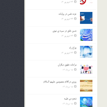
24 شهریور 03
عزت نفس در روايات
24 شهریور 03
حسن خلق در سيره ي نبوي
24 شهریور 03
چراغ راه
24 شهریور 03
مراعات حقوق ديگران
15 مرداد 03
روزي دركلام معصومين عليهم السلام
15 مرداد 03
شجره ي طيبه
15 مرداد 03