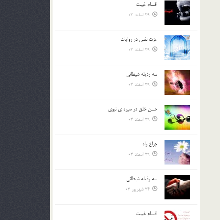
اقسام غيبت
بالا
29 اسفند 03
و
پایین
استفاده
عزت نفس در روايات
کنید.
29 اسفند 03
سه رذیله شیطانی
29 اسفند 03
حسن خلق در سيره ي نبوي
29 اسفند 03
چراغ راه
29 اسفند 03
سه رذیله شیطانی
24 شهریور 03
اقسام غيبت