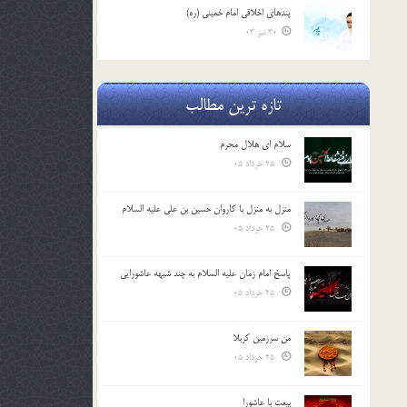
پندهاي اخلاقي امام خميني (ره)
30 تیر 03
تازه ترین مطالب
سلام ای هلال محرم
25 خرداد 05
منزل به منزل با کاروان حسین بن علی علیه السلام
25 خرداد 05
پاسخ امام زمان علیه السلام به چند شبهه عاشورایی
25 خرداد 05
من سرزمین کربلا
25 خرداد 05
بیعت با عاشورا