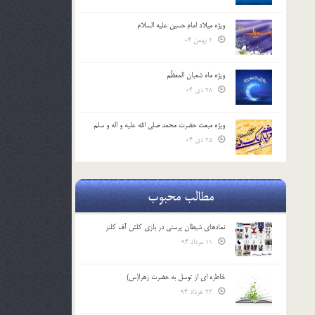
ویژه میلاد امام حسین علیه السلام
2 بهمن 04
ویژه ماه شعبان المعظّم
28 دی 04
ویژه مبعث حضرت محمد صلی الله علیه و اله و سلم
25 دی 04
مطالب محبوب
نمادهای شیطان پرستی در بازی کلش آف کلنز
11 مرداد 94
خاطره ای از توسل به حضرت زهرا(س)
23 خرداد 94