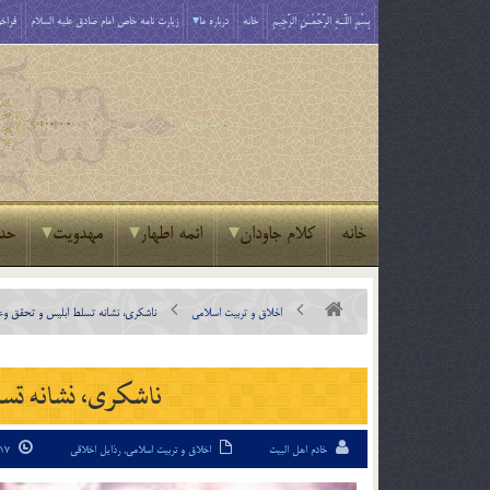
بِسْمِ اللَّـهِ الرَّحْمَـٰنِ الرَّحِيمِ
خانه
درباره ما
زیارت نامه خاص امام صادق علیه السلام
فراخو
خانه
کلام جاودان
ائمه اطهار
مهدویت
حد
اخلاق و تربیت اسلامی
ناشکری، نشانه تسلط ابلیس و تحقق و
ناشکری، نشانه تس
خادم اهل البیت
اخلاق و تربیت اسلامی
,
رذایل اخلاقی
17 شهریور 94