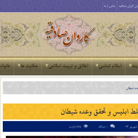
ان کاروان صادقیه
تماس با ما
یث
اسلام شناسی
اخلاق و تربیت اسلامی
حکایت ها
خانواده
عده شیطان
لط ابلیس و تحقق وعده شیطان
0 دیدگاه
1895بازدید