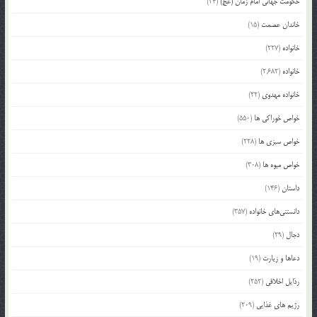
حکومت جهانی امام زمان (عج)
(24)
خاندان عصمت
(15)
خانواده
(227)
خانواده
(2,682)
خانواده مهدوی
(22)
خواص خوراکی ها
(550)
خواص سبزی ها
(228)
خواص میوه ها
(308)
داستان
(146)
دانستنی‌های خانواده
(357)
دجال
(29)
دعاها و زیارت
(19)
رذایل اخلاقی
(252)
رژیم های غذایی
(209)