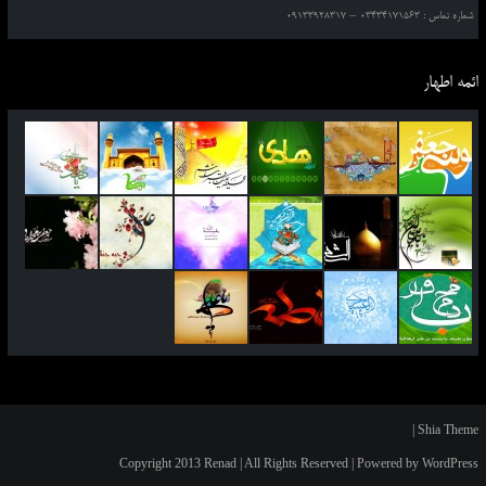
شماره تماس : 03434171563 – 09133928317
ائمه اطهار
|
Shia Theme
Copyright 2013 Renad | All Rights Reserved | Powered by WordPress