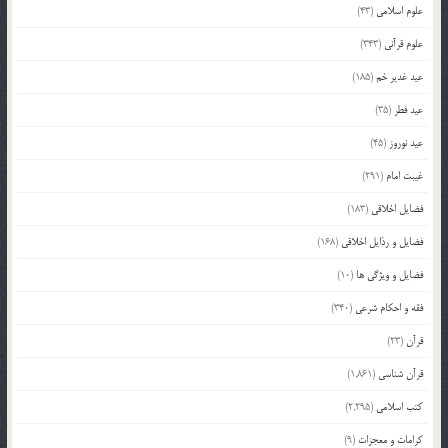
علوم اسلامی
(43)
علوم قرآنی
(343)
عید غدیر خم
(185)
عید فطر
(35)
عید نوروز
(45)
غیبت امام
(291)
فضایل اخلاقی
(183)
فضایل و رذایل اخلاقی
(168)
فضایل و ویژگی ها
(10)
فقه و احکام شرعی
(340)
قرآن
(23)
قرآن شناسی
(1,861)
کتب اسلامی
(2,295)
کرامات و معجزات
(9)