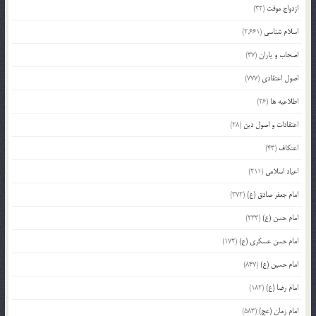
ازدواج موقت
(32)
اسلام شناسی
(2,661)
اصحاب و یاران
(37)
اصول اعتقادی
(777)
اطلاعیه ها
(26)
اعتقادات و اصول دین
(28)
اعتکاف
(43)
اعیاد اسلامی
(211)
امام جعفر صادق (ع)
(372)
امام حسن (ع)
(233)
امام حسن عسکری (ع)
(172)
امام حسین (ع)
(847)
امام رضا (ع)
(182)
امام زمان (عج)
(583)