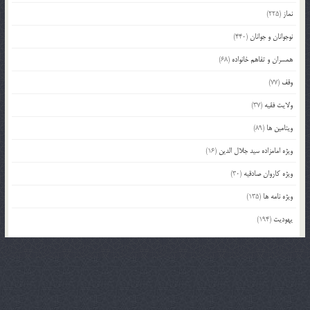
نماز
(225)
نوجوانان و جوانان
(440)
همسران و تفاهم خانواده
(68)
وقف
(77)
ولایت فقیه
(37)
ویتامین ها
(89)
ویژه امامزاده سید جلال الدین
(16)
ویژه کاروان صادقیه
(30)
ویژه نامه ها
(135)
یهودیت
(194)