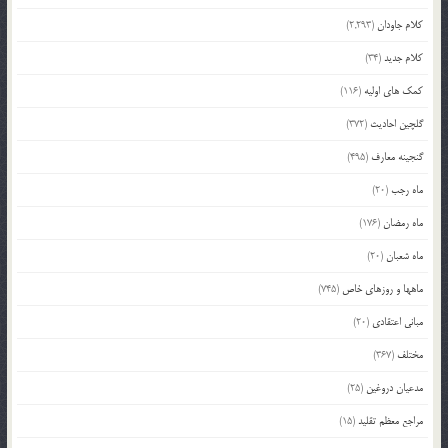
کلام جاودان
(2,293)
کلام جدید
(34)
کمک های اولیه
(116)
گلچین احادیث
(372)
گنجینه معارف
(495)
ماه رجب
(20)
ماه رمضان
(176)
ماه شعبان
(20)
ماهها و روزهای خاص
(745)
مبانی اعتقادی
(20)
مختلف
(367)
مدعیان دروغین
(25)
مراجع معظم تقلید
(15)