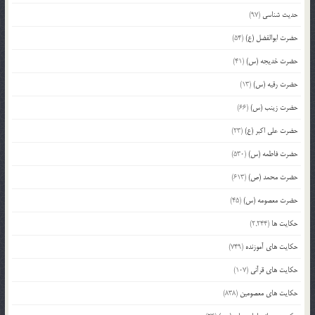
حدیث شناسی
(97)
حضرت ابوالفضل (ع)
(54)
حضرت خدیجه (س)
(41)
حضرت رقیه (س)
(13)
حضرت زینب (س)
(66)
حضرت علی اکبر (ع)
(23)
حضرت فاطمه (س)
(530)
حضرت محمد (ص)
(613)
حضرت معصومه (س)
(45)
حکایت ها
(2,244)
حکایت های آموزنده
(749)
حکایت های قرآنی
(107)
حکایت های معصومین
(838)