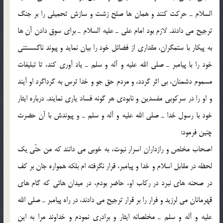
السلام ـ حرکت کنند و همان ها صلح زشت و سازش تحميلي را بر جنگ
ترجيح مي دادند. لازم بود امام علي ـ عليه السلام ـ براي سوق دادن آن ها
به پيکار با ستمگران، مقداري از فضائل خود را بيان نمايد و پيوند ناگسستني
خود را با پيامبر ـ صلي الله عليه و آله و سلم ـ ياد آوري کند، تا تبليغات
مسموم دشمنان، بي اثر گردد، و مردم حق جو و خدا ترس به گرداگرد او آيند
و او را در سرکوبي مفسدين و نابودي هر گونه فساد ياري نمايند. درباره ايثار
خود با رسول خدا ـ صلي الله عليه و آله و سلم ـ و پيوندش با آن حضرت
چنين فرمود:
اصحاب مخلص و رازداران اسرار نبوت، به خوبي مي دانند که من حتّي يک
لحظه در مقابل اسلام و خدا و پيامبر، قرار نگرفته ام بلکه همواره جان بر کف
در صحنه هاي نبرد در رکاب او، حاضر بودم، در ميدان هائي که گام هاي
قهرمانان مي لرزيد و فرار را بر قرار ترجيح مي دادند، در راه پيامبر ـ صلي الله
عليه و آله و سلم ـ مخلصانه ايثار و برادري نمودم و خداوند مرا به اين