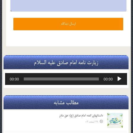
زیارت نامه امام صادق علیه السلام
پخش‌کننده
00:00
00:00
صوت
مطالب مشابه
داستانهای ائمه: امام صادق (ع): حق مادر
29 اسفند 03