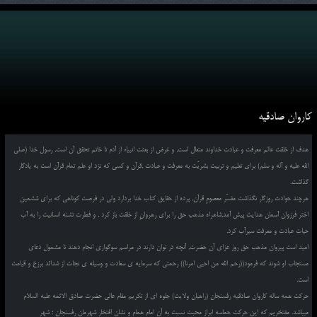
کاروان صادقیه
هدف از خلقت عالم معرفت و عبادت خداوند متعال است, و غرض از بعثت انبیاء از آدم تا خاتم تحقق آن است, رسول خدا (صلی
الله علیه و آله و سلم) برای تعلیم و تربیت بشریّت به معرفت و عبادت ,قرآن و کسی که نزد او علم تمام قرآن است به یادگار
گذاشت.
هرچند حوادث روزگار نگذاشت مفسّر معصومِ قرآن, پرده از حقایق کتاب خدا بردارد ولی در فرصت کوتاهی که برای ششمین
اختر فرزوان آسمان هدایت پیش آمد,شاهراه مذهب حق را برای رهروانِ از خلقت باز کرد , و فطرت تشنه انسانیت را به آب
حیات عبادت و معرفت سیرآب کرد.
امید است پیروان مذهب حق روز عزای آن حضرت, آنچه در توان دارند در مراسم سوگواری انجام دهند تا مشمول دعای
مستجاب او شوند که فرمود((رحم الله من احیی امرنا)) رحمتی که سرمایه ی سعادت و وسیله ی نجات از شدائد برزخ و قیامت
است.
حرکت همه ساله کاروان صادقیه رفسنجان (راهیان ولایت) جلوه ای از تکریم مقام عالی حضرت صادق الائمه علیه السلام
میباشد. مفتخریم که این حرکت حماسه ابراز محبت نسبت به آن امام همام و نشان افتخار شهرمان رفسنجان ؛ شهر