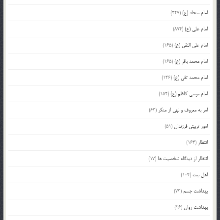
امام سجاد (ع)
(227)
امام علی (ع)
(894)
امام علی النقی (ع)
(165)
امام محمد باقر (ع)
(165)
امام محمد تقی (ع)
(146)
امام موسی کاظم (ع)
(152)
امر به معروف و نهی از منکر
(63)
امور تربیتی فرزندان
(51)
انتظار
(164)
انتظار از دیدگاه شخصیت ها
(17)
اهل بیت
(104)
بهداشت جسم
(73)
بهداشت روان
(26)