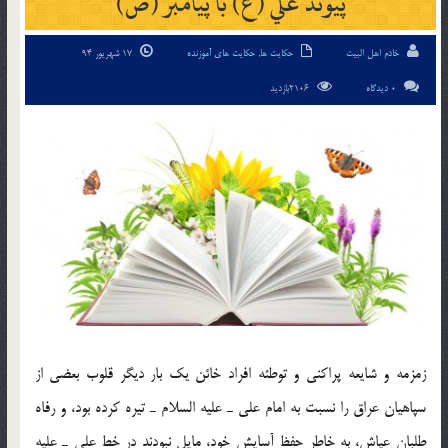
پيوند علي (ع) با پيامبر (ص)
خادم اهل البیت
حکایت ها
,
حکایت های آموزنده
17 شهریور 94
0 دیدگاه
2106بازدید
زمزمه و شايعه پراکني و توطئه افراد خائن يک بار ديگر قلوب بعضي از
سپاهيان عراق را نسبت به امام علي ـ عليه السلام ـ تيره کرده بود، و رفاه
طلبان عياش، به خاطر حفظ آسايش خود، مايل نبودند در خط علي ـ عليه