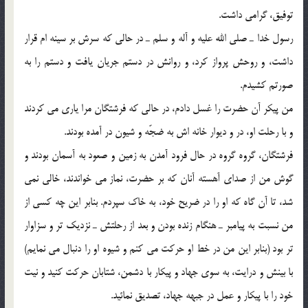
توفيق، گرامي داشت.
رسول خدا ـ صلي الله عليه و آله و سلم ـ در حالي که سرش بر سينه ام قرار
داشت، و روحش پرواز کرد، و روانش در دستم جريان يافت و دستم را به
صورتم کشيدم.
من پيکر آن حضرت را غسل دادم، در حالي که فرشتگان مرا ياري مي کردند
و با رحلت او، در و ديوار خانه اش به ضجّه و شيون در آمده بودند.
فرشتگان، گروه گروه در حال فرود آمدن به زمين و صعود به آسمان بودند و
گوش من از صداي آهسته آنان که بر حضرت، نماز مي خواندند، خالي نمي
شد، تا آن گاه که او را در ضريح خود، به خاک سپردم. بنابر اين چه کسي از
من نسبت به پيامبر ـ هنگام زنده بودن و بعد از رحلتش ـ نزديک تر و سزاوار
تر بود (بنابر اين من در خط او حرکت مي کنم و شيوه او را دنبال مي نمايم)
با بينش و درايت، به سوي جهاد و پيکار با دشمن، شتابان حرکت کنيد و نيت
خود را با پيکار و عمل در جبهه جهاد، تصديق نمائيد.