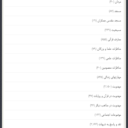
مردان
(40)
مسجد
(87)
مسجد مقدس جمکران
(19)
مسیحیت
(229)
معارف قرآنی
(855)
مناظرات علما و بزرگان
(79)
مناظرات علمی
(139)
مناظرات معصومین
(60)
مهارتهای زندگی
(845)
مهدویت
(2,150)
مهدویت در قرآن و روایات
(47)
مهدویت در مذاهب دیگر
(36)
موضوعات اجتماعی
(122)
نقد و پاسخ به شبهات
(2,166)