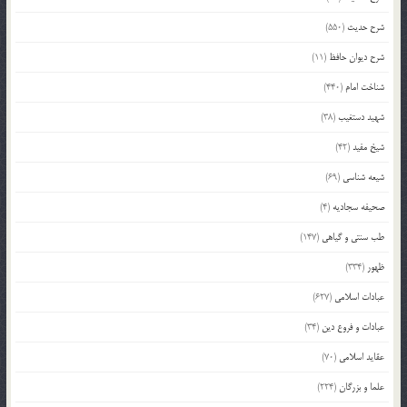
شرح حدیث
(550)
شرح دیوان حافظ
(11)
شناخت امام
(440)
شهید دستغیب
(38)
شیخ مفید
(42)
شیعه شناسی
(69)
صحیفه سجادیه
(4)
طب سنتی و گیاهی
(147)
ظهور
(334)
عبادات اسلامی
(627)
عبادات و فروع دین
(34)
عقاید اسلامی
(70)
علما و بزرگان
(224)