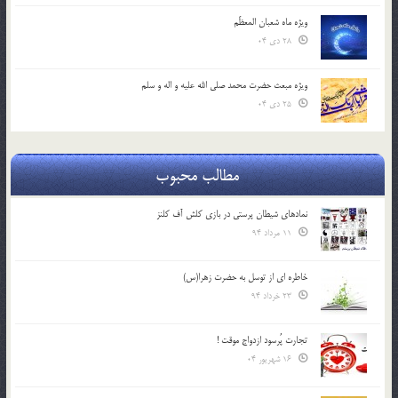
ویژه ماه شعبان المعظّم
28 دی 04
ویژه مبعث حضرت محمد صلی الله علیه و اله و سلم
25 دی 04
مطالب محبوب
نمادهای شیطان پرستی در بازی کلش آف کلنز
11 مرداد 94
خاطره ای از توسل به حضرت زهرا(س)
23 خرداد 94
تجارت پُرسود ازدواج موقت !
16 شهریور 04