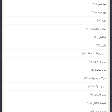
روز قدس
(31)
روز مباهله
(41)
روزه
(93)
روزه و سلامتی
(101)
زرتشتی
(40)
زنان
(317)
سایر روزها و ماه ها
(103)
سایر فروع دین
(72)
سایر مقالات
(5)
سوالات و شبهات
(420)
سیر و سلوک
(274)
شب های قدر
(46)
شبهات اخلاقی
(217)
شرح احادیث
(51)