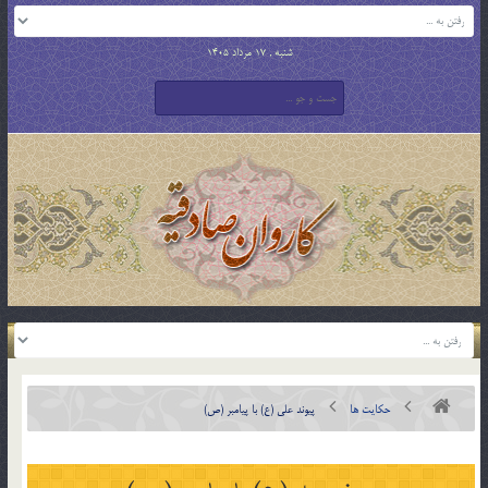
شنبه , 17 مرداد 1405
حکایت ها
پيوند علي (ع) با پيامبر (ص)