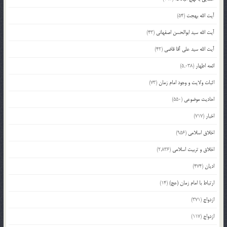
آیت الله بهجت
(54)
آیت الله سید ابوالحسن اصفهانی
(43)
آیت الله سید علی آقا قاضی
(42)
ائمه اطهار
(5,038)
اثبات ولایت و وجود امام زمان
(73)
احادیث موضوعی
(550)
اخبار
(717)
اخلاق اسلامی
(956)
اخلاق و تربیت اسلامی
(2,836)
ادیان
(474)
ارتباط با امام زمان (عج)
(14)
ازدواج
(371)
ازدواج
(117)