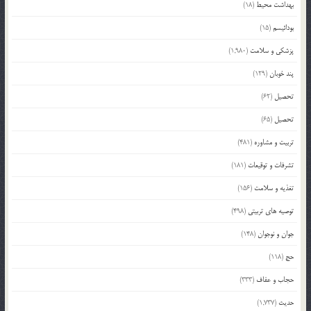
بهداشت محیط
(18)
بودائیسم
(15)
پزشکی و سلامت
(1,980)
پند خوبان
(129)
تحصیل
(62)
تحصیل
(65)
تربیت و مشاوره
(481)
تشرفات و توقیعات
(181)
تغذیه و سلامت
(156)
توصیه های تربیتی
(498)
جوان و نوجوان
(148)
حج
(118)
حجاب و عفاف
(333)
حدیث
(1,737)