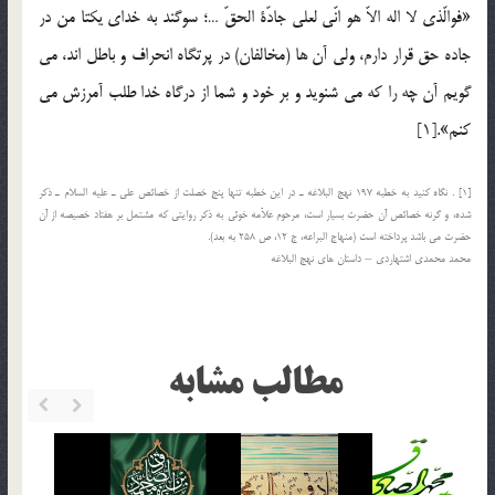
«فوالّذي لا اله الاّ هو انّي لعلي جادّة الحقّ …؛ سوگند به خداي يکتا من در
جاده حق قرار دارم، ولي آن ها (مخالفان) در پرتگاه انحراف و باطل اند، مي
گويم آن چه را که مي شنويد و بر خود و شما از درگاه خدا طلب آمرزش مي
کنم».[1]
[1] . نگاه کنيد به خطبه 197 نهج البلاغه ـ در اين خطبه تنها پنج خصلت از خصائص علي ـ عليه السلام ـ ذکر
شده، و گرنه خصائص آن حضرت بسيار است، مرحوم علاّمه خوئي به ذکر روايتي که مشتمل بر هفتاد خصيصه از آن
حضرت مي باشد پرداخته است (منهاج البراعه، ج 12، ص 258 به بعد).
محمد محمدي اشتهاردي – داستان هاي نهج البلاغه
مطالب مشابه