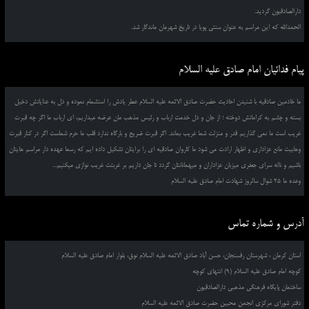
دارالصادقیون گردید.
الحمدالله که این مراسم به عنوان سنتی پویا در تاریخ شهرمان ماندگار شد.
پیام فدائیان امام صادق علیه السلام
ما خادمین صادقیه با شنیدن احادیث حضرت صادق الائمه علیه السلام عطر یادش را استشمام نموده و دل به عنایاتش دخیل
بسته و چشم به کراماتش دوخته ؛ از جان و دل خدمت ارباب و رئیس مذهب مان عرضه میداریم، ای ارباب ما اگر چه قبرت
غریب است ما نمی گذاریم قدر و منزلت شما غریب بماند. اگر قبرت ضریح و بارگاه ندارد قلب ما حرم شماست اگر در کنار قبرت
وهابیت مانع عزاداری و اظهار ارادت می شود ما کاروان صادقیه ای را برایتان تشکیل داده ایم که رسما عهده دار مراسم هایتان
باشیم و ناله سرای جعفری میزبان عزاداران و میهمانانتان گردد تا جان داریم بر غربتت غریب نوازی میکنیم...
وعده ما 25 شوال سالروز شهادت امام صادق علیه السلام
آدرس و شماره تماس
استان کرمان ، شهرستان رفسنجان، حسن آباد صادق الائمه علیه السلام نوق، بلوار امام صادق علیه السلام
کوچه امام صادق علیه السلام (9) انتهای کوچه
ساختمان پایگاه فرهنگی مذهبی دارالصادقیون
دفتر شورای مرکزی انجمن محبین حضرت صادق الائمه علیه السلام