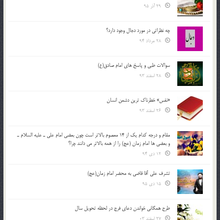
29 آذر 95
چه نظراتی در مورد دجال وجود دارد؟
28 مرداد 94
سوالات طبی و پاسخ های امام صادق(ع)
28 اسفند 93
«نفس» خطرناک ترین دشمن انسان
26 اسفند 93
مقام و درجه كدام يك از 14 معصوم بالاتر است چون بعضي امام علي ـ عليه السلام ـ
و بعضي ها امام زمان (عج) را از همه بالاتر مي دانند چرا؟
12 دی 94
تشرف علي آقا قاضي به محضر امام زمان(عج)
15 دی 95
طرح همگانی خواندن دعای فرج در لحظه تحویل سال
27 اسفند 03