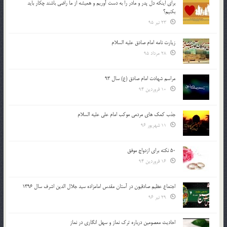
براي اينكه دل پدر و مادر را به دست آوريم و هميشه از ما راضي باشند چكار بايد
بكنيم؟
23 تیر 95
زیارت نامه امام صادق علیه السلام
28 مرداد 95
مراسم شهادت امام صادق (ع) سال 93
10 فروردین 94
جذب کمک های مردمی موکب امام علی علیه السلام
11 شهریور 96
50 نکته برای ازدواج موفق
16 فروردین 94
اجتماع عظیم صادقیون در آستان مقدس امامزاده سید جلال الدین اشرف سال 1396
29 تیر 96
احادیث معصومین درباره ترک نماز و سهل انگاری در نماز