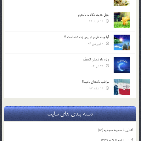
چهل حدیث نگاه به نامحرم
13 خرداد 94
آیا جرقه ظهور در یمن زده شده است ؟!
8 فروردین 94
ویژه ماه شعبان المعظّم
28 دی 04
مواظب نگاهتان باشید!!!
18 اسفند 93
دسته بندی های سایت
آشنایی با صحیفه سجادیه
(56)
آشنایی با نهج البلاغه
(392)