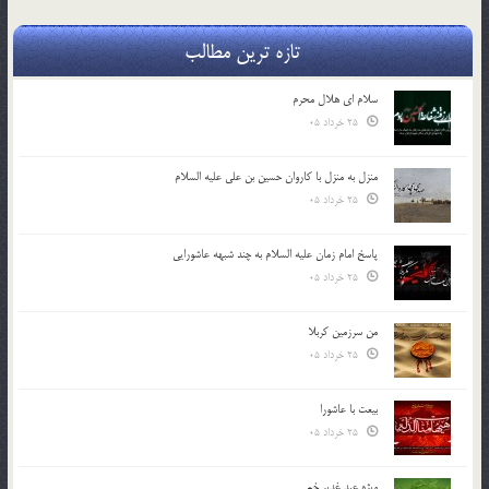
تازه ترین مطالب
سلام ای هلال محرم
25 خرداد 05
منزل به منزل با کاروان حسین بن علی علیه السلام
25 خرداد 05
پاسخ امام زمان علیه السلام به چند شبهه عاشورایی
25 خرداد 05
من سرزمین کربلا
25 خرداد 05
بیعت با عاشورا
25 خرداد 05
ویژه عید غدیر خم