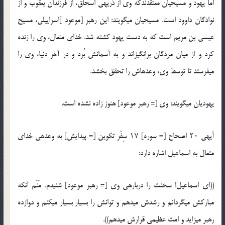
اما یهود و مسیحیان معتقدندکه وی از ذریه‏ی اسحاق، از فرزندان یعقوب و از
نوادگان داوود است. مسیحیان می‏گویند: این رهبر [موعود ]اسراییلی، مسیح
عیسی بن مریم است که به دست یهود کشته شد. خدای متعال، وی را زنده
کرد و از میان مردگان برانگیزاند و به آسمانش بُرد و در آخر دنیا، وی را
می‏فرستد تا توسط وی، وعده‏اش را تحقق بخشد.
یهودیان می‏گویند: وی [= رهبر موعود] هنوز زاده نشده است.
آیه‏ی ۲۰ اصحاح [= سوره‏] ۱۷ سِفْر تکوین [= پیدایش‏] به وعده‏ی خدای
متعال به اسماعیل اشاره دارد:
((ای اسماعیل! سخنت را درباره‏ی وی [= رهبر موعود] شنیدم. مَنَم آن‏که
مبارکش می‏گردانم و رشدش می‏دهم و توانش را بسیار بسیار می‏کنم و دوازده
رهبر می‏زاید و امت عظیمی قرارش می‏دهم)).