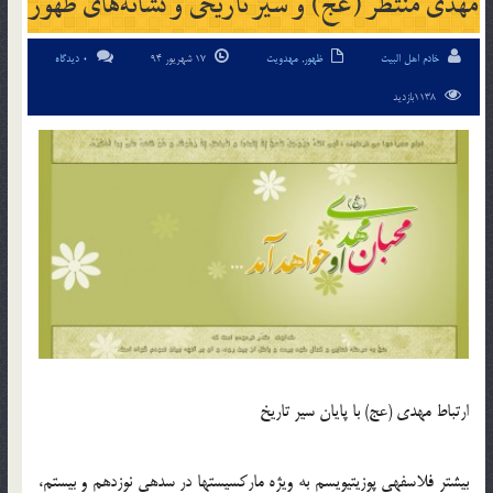
مهدى منتظر (عج) و سیر تاریخى و نشانه‏‌هاى ظهور
خادم اهل البیت
ظهور
,
مهدویت
17 شهریور 94
0 دیدگاه
1138بازدید
ارتباط مهدی (عج) با پایان سیر تاریخ‏
بیشتر فلاسفه‏ی پوزیتیویسم به ویژه مارکسیست‏ها در سده‏ی نوزدهم و بیستم،