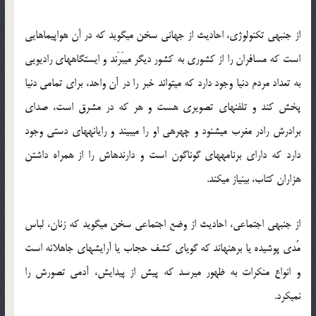
از جنبه‏ی تکنولوژی، احادیث از جهانی سخن می‏گوید که در آن هواپیماهایی
است که مسافران را از کشوری به کشور دیگر می‏بَرَند و ایستگاه‏های رادیویی
به تعداد مردم دنیا وجود دارد که می‏تواند خبر را در آن واحد، برای تمامی دنیا
پخش کند و تلفن‏های تصویری هست و هر که در مشرق است، صدای
برادرش رادر مغرب می‏شنود و چهره‏ی او را می‏بیند و رایانه‏های دستی وجود
دارد که دارای برنامه‏های گوناگون است و دارنده‏اش را از همراه داشتن
هزاران کتاب، بی‏نیاز می‏کند.
از جنبه‏ی اجتماعی، احادیث از وضع اجتماعی سخن می‏گوید که زنان، لباس
مُدی پوشیده یا برهنه‏اند که گویای کشف حجاب یا آرایش‏های جاهلانه است
و انواع منکرات به ظهور می‏رسد که پیش از پیدایش، آدمی تصورش را
نمی‏کرد.