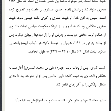
شیعه معتقد است رهبر موعود، محمد بن حسن عسکری است که سال ۲۵۶
هجری متولد شد و والدش [امام‏] حسن عسکری بر امامت وی تصریح کرده
است. سپس به اذن خدا، او غیبت صغری‏ و کبری‏ مانند عیسی نمود. غیبت
صغری‏ هنگامی بود که خدا، وی را از نیرنگ حکومت عباسی نجات داد. وی
از هنگام تولد، مخفی می‏زیست و پدرش او را [از دیده‏ها ]پنهان می‏کرد. پس
از وفات پدرش در ۲۶۱، شیعیان را توسط وکیلانش (نواب اربعه) راهنمایی
می‏کرد. نیابت اینان ۶۹ سال (۲۶۱ – ۳۲۹) به طول انجامید.
غیبت کبری‏، پس از وفات نایب چهارم (علی بن محمد السمری) آغاز شد. به
هنگام وفات، وی به شیعه گفت: نایبی خاصی پس از او نخواهد بود تا خدای
متعال، ولیّ‏اش را در آخر زمان ظاهر کند.
سنّی‏ها معتقدند مهدی هنوز متولد نشده است و در آخرالزمان به دنیا می‏آید.