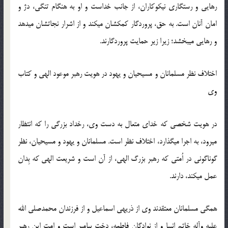
رهایی و رستگاری نیکوکاران، از جانب خداست و او به هنگام تنگی، دژ و
امان آنان است. به حق، پروردگار کمک‏شان می‏کند و از اشرار نجات‏شان می‏دهد
و رهایی می‏بخشد؛ زیرا زیر حمایت پروردگارند.
اختلاف نظر مسلمانان و مسیحیان و یهود در هویت رهبر موعود الهی و کتاب
وی‏
در هویت شخصی که خدای متعال به دست وی، رخداد بزرگی را که انتظار
می‏رود، به اجرا می‏گذارد، اختلاف نظر است. مسلمانان و یهود و مسیحیان، نظر
گوناگونی در اُمتی که رهبر بزرگ الهی، از آن است و شریعت الهی که بِدان
عمل می‏کند، دارند.
همگی مسلمانان معتقدند وی از ذریه‏ی اسماعیل و از فرزندان محمدصلی الله
علیه وآله خاتم انبیا و از نوادگان فاطمه، دخت پیامبر است و امتِ این رهبر