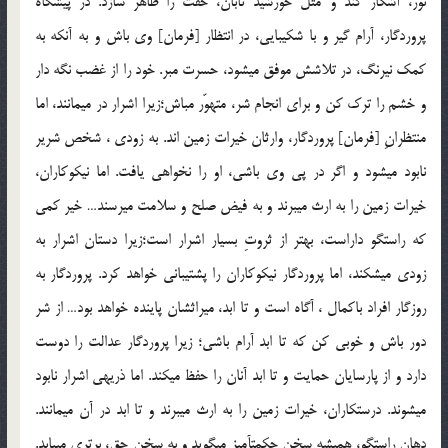
نور، آشکار کند و مثل خورشید تابان، حقّت را ظاهر سازد. در پیشگاه
پروردگار، آرام گیر و با شکیبایی، در انتظار [فرمان‏] وی باش و به آن‏که به
کمک نیرنگ، در تلاشش موفق می‏شود، حسرت مبر. خود را از غضب نگه دار
و خشم را ترک کن و برای انجام شر، متهوّر مباش؛زیرا اشرار در می‏مانند، اما
منتظرانِ [فرمان‏] پروردگار، وارثان خیرات زمین اند. به زودی ، شخص شریر
نابود می‏شود و اگر در پی وی باشی، او را نخواهی یافت. اما نیکوکاران،
خیرات زمین را به ارث می‏برند و به فیض صلح و سلامت می‏رسند… خیر کمی
که راستگو داراست، بهتر از ثروتِ بسیار اشرار است؛زیرا دستان اشرار به
زودی می‏شکند، اما پروردگار نیکوکاران را پشتیبانی خواهد کرد. پروردگار به
روزگار افراد باکمال ، آگاه است و تا ابد، میراث‏شان پاینده خواهد بود… از شر
دور باش و خوبی کن که تا ابد آرام باشی؛ زیرا پروردگار عدالت را دوست
دارد و از پارسایان حمایت و تا ابد آنان را حفظ می‏کند. اما ذریه‏ی اشرار نابود
می‏شوند. درستکاران، خیرات زمین را به ارث می‏برند و تا ابد در آن می‏مانند.
دهان راستگو، همیشه سخن حکمت‏آمیز می‏گوید و به سخن حق، برتری می‏یابد.