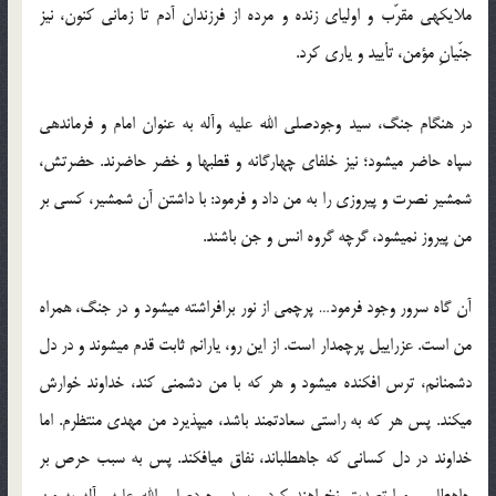
ملایکه‏ی مقرّب و اولیای زنده و مرده از فرزندان آدم تا زمانی کنون، نیز
جنّیانِ مؤمن، تأیید و یاری کرد.
در هنگام جنگ، سید وجودصلی الله علیه وآله به عنوان امام و فرمانده‏ی
سپاه حاضر می‏شود؛ نیز خلفای چهارگانه و قطب‏ها و خضر حاضرند. حضرتش،
شمشیر نصرت و پیروزی را به من داد و فرمود: با داشتن آن شمشیر، کسی بر
من پیروز نمی‏شود، گرچه گروه انس و جن باشند.
آن گاه سرور وجود فرمود… پرچمی از نور برافراشته می‏شود و در جنگ، همراه
من است. عزراییل پرچم‏دار است. از این رو، یارانم ثابت قدم می‏شوند و در دل
دشمنانم، ترس افکنده می‏شود و هر که با من دشمنی کند، خداوند خوارش
می‏کند. پس هر که به راستی سعادتمند باشد، می‏پذیرد من مهدی منتظرم. اما
خداوند در دل کسانی که جاه‏طلب‏اند، نفاق می‏افکند. پس به سبب حرص بر