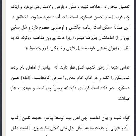
تفصیل سخن در اختلاف شیعه و سنّی درباره‏ی ولادت رهبر موعود و این‏که
وی فرزند [امام ]حسن عسکری است یا در آینده متولد می‏شود، با تحقیق در
این مسأله ممکن است. پیامبر جانشین و اوصیایی معصوم دارد و نقل سخنِ
پیروان از امامان‏شان پذیرفته می‏شود؛ زیرا مانند پیروان مذاهب دیگرند که به
نقل از رهبران مذهبی خود، مسایل فقهی و تاریخی را روایت می‏کنند.
تمامی شیعه از زمان قدیم، اتفاق نظر دارند که پیامبر از امامان نام برده،
شمارشان را گفته و هر امام، امام بعدی را معرفی کرده‏است . [امام‏] حسن
عسکری خبر داده است فرزندی دارد که وصیّ وی است و مهدی منتظر
می‏باشد.
گواه شیعه بر بیان امامتِ الهیِ اهل بیت توسط پیامبر، حدیث ثقلین [کتاب
اللَّه و عترتی ]و حدیث سفینه [مَثَل اهل بیتی کَمَثَل سفینه نوح…] است. دلیل