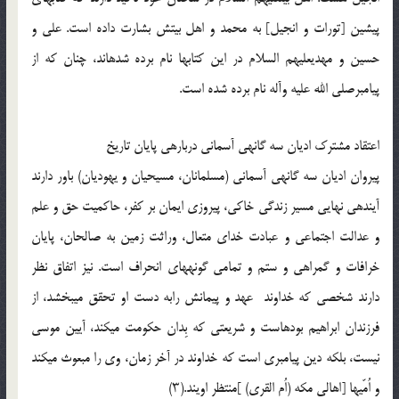
پیشین [تورات و انجیل‏] به محمد و اهل بیتش بشارت داده است. علی و
حسین و مهدی‏علیهم السلام در این کتاب‏ها نام برده شده‏اند، چنان که از
پیامبرصلی الله علیه وآله نام برده شده است.
اعتقاد مشترک ادیان سه گانه‏ی آسمانی درباره‏ی پایان تاریخ‏
پیروان ادیان سه گانه‏ی آسمانی (مسلمانان، مسیحیان و یهودیان) باور دارند
آینده‏ی نهایی مسیر زندگی خاکی، پیروزی ایمان بر کفر، حاکمیت حق و علم
و عدالت اجتماعی و عبادت خدای متعال، وراثت زمین به صالحان، پایان
خرافات و گمراهی و ستم و تمامی گونه‏های انحراف است. نیز اتفاق نظر
دارند شخصی که خداوند عهد و پیمانش رابه دست او تحقق می‏بخشد، از
فرزندان ابراهیم بوده‏است و شریعتی که بِدان حکومت می‏کند، آیین موسی
نیست، بلکه دین پیامبری است که خداوند در آخر زمان، وی را مبعوث می‏کند
و اُمّی‏ها [اهالی مکه (اُم القری) ]منتظر اویند.(۳)