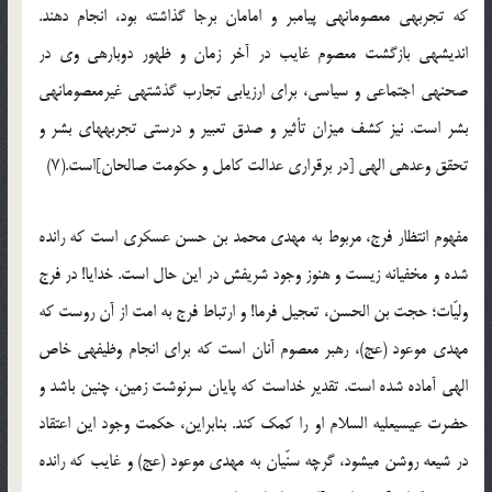
که تجربه‏ی معصومانه‏ی پیامبر و امامان برجا گذاشته بود، انجام دهند.
اندیشه‏ی بازگشت معصوم غایب در آخر زمان و ظهور دوباره‏ی وی در
صحنه‏ی اجتماعی و سیاسی، برای ارزیابی تجارب گذشته‏ی غیرمعصومانه‏ی
بشر است. نیز کشف میزان تأثیر و صدق تعبیر و درستی تجربه‏های بشر و
تحقق وعده‏ی الهی [در برقراری عدالت کامل و حکومت صالحان‏]است.(۷)
مفهوم انتظار فرج، مربوط به مهدی محمد بن حسن عسکری است که رانده
شده و مخفیانه زیست و هنوز وجود شریفش در این حال است. خدایا! در فرج
ولیّ‏ات؛ حجت بن الحسن، تعجیل فرما! و ارتباط فرج به امت از آن روست که
مهدی موعود (عج)، رهبر معصوم آنان است که برای انجام وظیفه‏ی خاص
الهی آماده شده است. تقدیر خداست که پایان سرنوشت زمین، چنین باشد و
حضرت عیسی‏علیه السلام او را کمک کند. بنابراین، حکمت وجود این اعتقاد
در شیعه روشن می‏شود، گرچه سنّیان به مهدی موعود (عج) و غایب که رانده