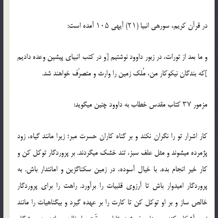
در قرآن کریم، سوره‏ی انبیا (۲۱) آیه‏ی ۱۰۵ آمده است:
و ما بعد از تورات، در زبور داوود نوشتیم [و در کتب انبیای پیشین وعده دادیم
]که بندگان نیکوکار من، مُلک زمین را وارث و متصرّف خواهند شد.
مزمور ۳۷ کتاب مقدس خطاب به داوود چنین می‏گوید:
کار اشرار تو را نگران نکند و بر گناه کاران حسرت مبر؛ زیرا مانند گیاه، زود
پژمرده می‏شوند و مثل علف سبز، تند خشک می‏گردند. بر پروردگار توکل کن و
کار خیر انجام بده. با خیال آسوده، در زمین سکناگزین و امانت‏دار باش. به
پروردگار امیدوار باش تا آرزوی قلبی‏ات را برآورد. راهت را برای پروردگار
خالص ساز و بر او توکل کن تا کارت را بر عهده گیرد و بی‏گناهی‏ات را مانند