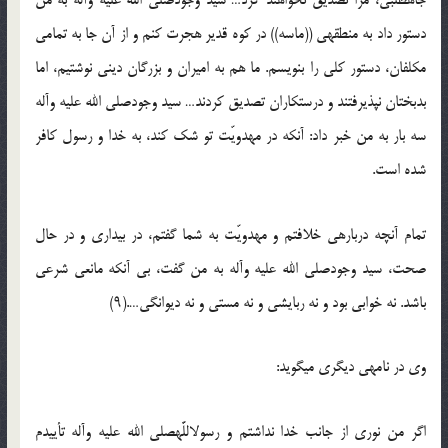
جاه‏طلبی، مرا تصدیق نخواهند کرد… سید وجودصلی الله علیه وآله به من
دستور داد به منطقه‏ی ((ماسه)) در کوه قدیر هجرت کنم و از آن جا به تمامی
مکلفان، دستور کلی را بنویسم. ما هم به امیران و بزرگان دینی نوشتیم، اما
بدبختان نپذیرفتند و درستکاران تصدیق کردند… سید وجودصلی الله علیه وآله
سه بار به من خبر داد: آن‏که در مهدویّت تو شک کند، به خدا و رسول کافر
شده است.
تمام آن‏چه درباره‏ی خلافتم و مهدویّت به شما گفتم، در بیداری و در حال
صحت، سید وجودصلی الله علیه وآله به من گفت، بی آن‏که مانعی شرعی
باشد. نه خوابی بود و نه ربایشی و نه مستی و نه دیوانگی….(۹)
وی در نامه‏ی دیگری می‏گوید:
اگر من نوری از جانب خدا نداشتم و رسول‏اللَّه‏صلی الله علیه وآله تأییدم