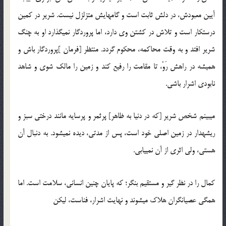
آیین معبودش، در دلش ثابت است و گام‏هایش متزلزل نیست. شریر در کمین
درستکار است و تلاش در کشتن وی دارد، اما پروردگار نمی‏گذارد او به چنگ
شریر افتد و به وقت محاکمه، محکوم گردد. منتظر [فرمان ]پروردگار باش و
همیشه در راهش رَوْ، تا مقامت را رفیع کند و زمین را مالک شوی و شاهد
نابودی اشرار باشی.
می‏بینم شخص شریر [که در دنیا به ظاهر] پرثمر و پرسایه مانند درختی سبز و
ریشه‏دار در زمین اصلی خود است، پس از مدتی، دیده نمی‏شود. به دنبال آن
هستی، ولی اثری از آن نمی‏یابی.
کمال را در نظر گیر و مستقیم بنگر؛ که پایان چنین انسانی، سلامت است. اما
همگی عصیان‏گران هلاک می‏شوند و نهایت اشرار، فناست، لیکن