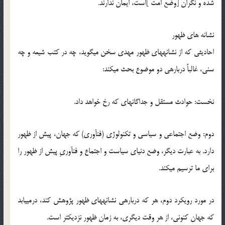
شده و نگران [وضع امت ]است، ایمان ندارند.
نشانه‏ های ظهور
احادیثی که از نشانه‏های ظهور مهدی سخن می‏گوید، چه در کتب شیعه و چه
سنی، غالباً درباره‏ی دو موضوع بحث می‏کند:
نخست: حوادث مستقل و جداگانه‏ای که رخ خواهد داد.
دوم: وضع اجتماعی و سیاسی و تکنولوژی (فن‏آوری) که جهان، پیش از ظهور
دارد. به عبارت دیگر، وضع دنیای سیاست و اجتماع و فن‏آوریِ پیش از ظهور را
برای ما ترسیم می‏کند.
در مورد رویکرد دوم، هر که درباره‏ی نشانه‏های ظهور پژوهش کند، درمی‏یابد
که جهان کنونی، از هر وقت دیگری، به زمان ظهور نزدیک‏تر است.