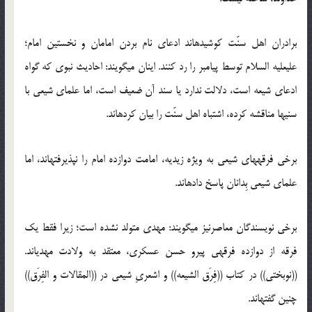
برادران اهل سنّت کوشیده‏اند ادعای نام بردن امامان و نخستین امام؛
علی‏علیه السلام توسط پیامبر را رد کنند. اینان می‏گویند: احادیث نبوی که گواه
ادعای شیعه است، دلالت ندارد یا سند آن ضعیف است، اما علمای شیعی با
سنی‏ها مناقشه کرده، اشتباه اهل سنّت را بیان کرده‏اند.
برخی فرقه‏های شیعی به ویژه زیدیه، امامت دوازده امام را نپذیرفته‏اند، اما
علمای شیعی بِدانان پاسخ داده‏اند.
برخی نویسندگان معاصرنیز می‏گویند: مهدی متولد نشده است؛ زیرا فقط یک
فرقه از دوازده فرقه‏ی پیرو حسن عسکری، معتقد به ولادت مهدی‏اند.
((نوبختی)) در کتاب ((فِرَق الشیعه)) و اشعریِ شیعی در ((المقالات و الفِرَق))
چنین گفته‏اند.