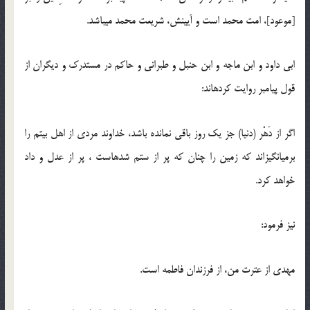
[موعود]، امت محمد است و آیینش، شریعت محمد می‏باشد.
ابی داود و ابن ماجه و ابن حنبل و طبرانی و حاکم در مستدرک و دیگران از
قول پیامبر روایت کرده‏اند:
اگر از دَهْر (دنیا) جز یک روز باقی نمانده باشد، خداوند مردی از اهل بیتم را
برمی‏انگیزاند که زمین را چنان که پر از ستم شده‏است ، پر از عدل و داد
خواهد کرد.
نیز فرمود:
مهدی از عترت من، از فرزندان فاطمه است.