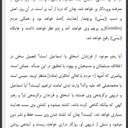
معرفت پروردگار پر خواهد شد، چنان که دریا از آب پر است. در آن روز، اصل
و نسب ((یسَّی)) پرچم‏دار [هدایت ]امت خواهد بود و همگی مردم
)Gentiles(زیر پرچم وی خواهند آمد و بِدو نظر خواهند داشت و جایگاه
((یسَّی)) رفیع خواهد شد.
آیا رهبر موعود از فرزندان اسحاق یا اسماعیل است؟ تفصیل سخن در
اختلاف مسلمانان و مسیحیان و یهود، با تحقیق در این مسأله ممکن است:
پیامبری که اُمّی‏ها [= مردم یا اهالی اُم‏القری (مکه)] منتظر اویند، عیسی است
یا محمدصلی الله علیه وآله؟ وارث ابدی امامت ابراهیم کیست؟ آیا اسماعیل
و ذریه‏ی برگزیده‏ی وی هستند یا اسحاق و فرزندان برگزیده‏ی او؟ و رهبر
الهی که بی‏آن‏که گناهی کرده باشد، کشته می‏شود و کشتن وی سبب هدایت
بسیاری خواهد شد، کیست؟ چنان که کشته شدن وی سبب حفظ و نشر دین
می‏شود و نسلی از ذریه‏ی او، روزگار درازی خواهند زیست و آینده‏ی روشن