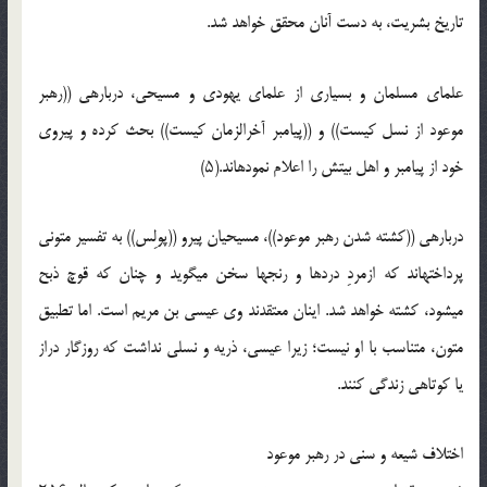
تاریخ بشریت، به دست آنان محقق خواهد شد.
علمای مسلمان و بسیاری از علمای یهودی و مسیحی، درباره‏ی ((رهبر
موعود از نسل کیست)) و ((پیامبر آخرالزمان کیست)) بحث کرده و پیروی
خود از پیامبر و اهل بیتش را اعلام نموده‏اند.(۵)
درباره‏ی ((کشته شدن رهبر موعود))، مسیحیان پیرو ((پولِس)) به تفسیر متونی
پرداخته‏اند که ازمردِ دردها و رنج‏ها سخن می‏گوید و چنان که قوچ ذبح
می‏شود، کشته خواهد شد. اینان معتقدند وی عیسی بن مریم است. اما تطبیق
متون، متناسب با او نیست؛ زیرا عیسی، ذریه و نسلی نداشت که روزگار دراز
یا کوتاهی زندگی کنند.
اختلاف شیعه و سنی در رهبر موعود