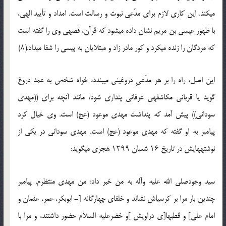
می‏کند. این کاری لازم برای مدّعی نبوت و رسالت است. امداد و تأیید الهی،
با ظهور عیسی بن مریم نشان داده می‏شود که قرآن، قصه‏ی وی را گفته است
که مردگان را زنده می‏کرد و کور مادر زاد و مبتلایان به پیسی را شفا می‏داد.(۸)
این اصل، راه را بر هر مدّعیِ دروغینی می‏بندد، خواه شخص به عمد دروغ
گوید یا قربانی مکاشفه‏ی عرفانی پنداری شود، مانند آن‏چه برای ((مهدی
سودانی)) پیش آمد که پنداشت مهدی موعود (عج) است. وی خیال کرد
پیامبر به او گفته که مهدی موعود (عج) است. مهدی سودانی در یکی از
نوشته‏هایش در تاریخ ۱۶ شعبان ۱۲۹۹ هجری می‏گوید:
سید وجودصلی الله علیه وآله به من خبر داد: من مهدی منتظرم. پیامبر
چندین بار مرا بر کرسی‏اش نشاند و خلفای چهارگانه [= ابوبکر، عمر، عثمان و
امام علی‏] و قطب‏ها[ی دراویش ]و خضرعلیه السلام حضور داشتند، و مرا با