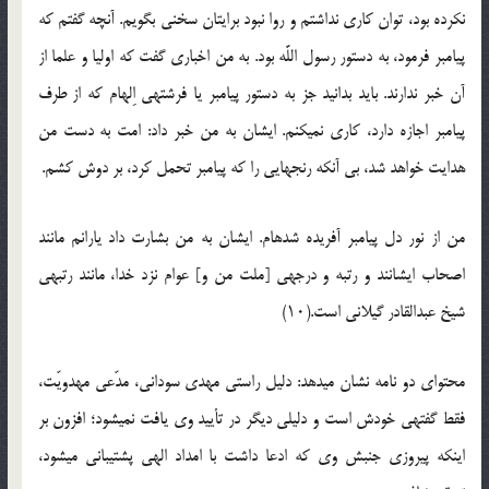
نکرده بود، توان کاری نداشتم و روا نبود برایتان سخنی بگویم. آن‏چه گفتم که
پیامبر فرمود، به دستور رسول اللَّه بود. به من اخباری گفت که اولیا و علما از
آن خبر ندارند. باید بدانید جز به دستور پیامبر یا فرشته‏ی اِلهام که از طرف
پیامبر اجازه دارد، کاری نمی‏کنم. ایشان به من خبر داد: امت به دست من
هدایت خواهد شد، بی آن‏که رنج‏هایی را که پیامبر تحمل کرد، بر دوش کشم.
من از نور دل پیامبر آفریده شده‏ام. ایشان به من بشارت داد یارانم مانند
اصحاب ایشانند و رتبه و درجه‏ی [ملت من و] عوام نزد خدا، مانند رتبه‏ی
شیخ عبدالقادر گیلانی است.(۱۰)
محتوای دو نامه نشان می‏دهد: دلیل راستی مهدی سودانی، مدّعی مهدویّت،
فقط گفته‏ی خودش است و دلیلی دیگر در تأیید وی یافت نمی‏شود؛ افزون بر
این‏که پیروزی جنبش وی که ادعا داشت با امداد الهی پشتیبانی می‏شود،