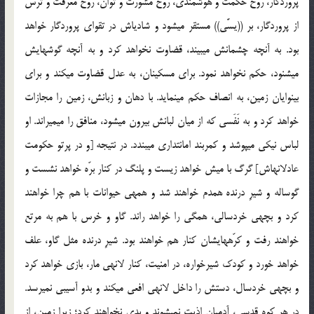
پروردگار، روح حکمت و هوشمندی، روح مشورت و توان، روح معرفت و ترس
از پروردگار، بر ((یسَّی)) مستقر می‏شود و شادی‏اش در تقوای پروردگار خواهد
بود. به آن‏چه چشمانش می‏بیند، قضاوت نخواهد کرد و به آن‏چه گوش‏هایش
می‏شنود، حکم نخواهد نمود. برای مسکینان، به عدل قضاوت می‏کند و برای
بینوایان زمین، به انصاف حکم می‏نماید. با دهان و زبانش، زمین را مجازات
خواهد کرد و به نَفَسی که از میان لبانش بیرون می‏شود، منافق را می‏میراند. او
لباس نیکی می‏پوشد و کمربند امانت‏داری می‏بندد. در نتیجه [و در پرتو حکومت
عادلانه‏اش‏] گرگ با میش خواهد زیست و پلنگ در کنار برّه خواهد نشست و
گوساله و شیرِ درنده همدم خواهند شد و همه‏ی حیوانات با هم چرا خواهند
کرد و بچه‏ی خردسالی، همگی را خواهد راند. گاو و خرس با هم به مرتع
خواهند رفت و کرّه‏های‏شان کنار هم خواهند بود. شیرِ درنده مثل گاو، علف
خواهد خورد و کودک شیرخواره، در امنیت، کنار لانه‏ی مار، بازی خواهد کرد
و بچه‏ی خردسال، دستش را داخل لانه‏ی افعی می‏کند و بدو آسیبی نمی‏رسد.
در هر کوه قدسی، آدمیان اذیت نمی‏شوند و بدی نخواهند کرد؛ زیرا زمین، از