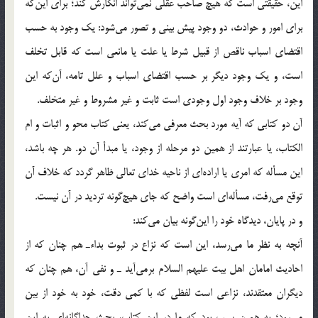
اين، حقيقتي است كه هيچ صاحب عقلي نمي‌تواند انكارش كند؛ براي اين‌كه
براي امور و حوادث، دو وجود پيش بيني و تصور مي‌شود: يك وجود به حسب
اقتضاي اسباب ناقص از قبيل شرط يا علت يا مانعي است كه قابل تخلف
است، و يك وجود ديگر بر حسب اقتضاي اسباب و علل تامه، آن‌كه اين
وجود بر خلاف وجود اول وجودي است ثابت و غير مشروط و غير متخلف.
آن دو كتابي كه آيه مورد بحث معرفي مي‌كند، يعني كتاب محو و اثبات و ام
الكتاب، يا عبارتند از همين دو مرحله از وجود، يا مبدأ آن دو. هر چه باشد،
اين مسأله كه امري يا اراده‌اي از ناحيه خداي تعالي ظاهر گردد كه خلاف آن
توقع مي‌رفت، مسأله‌اي است واضح كه جاي هيچ‌گونه ترديد در آن نيست.
و در پايان، ديدگاه خود را اين‌گونه بيان مي‌كند:
آنچه به نظر ما مي‌رسد، اين است كه نزاع در ثبوت بداءـ هم چنان كه از
احاديث امامان اهل بيت عليهم السلام برمي‌آيد ـ و نفي آن، هم چنان كه
ديگران معتقدند، نزاعي است لفظي كه با كمي دقت، خود به خود از بين
مي‌رود؛ به همين سبب بود كه ما در اين كتاب، بحث جداگانه‌اي به اين