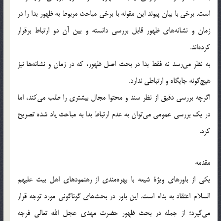
است. برخي با بيان پيوند اين مقوله با برخي مباحث مربوط به ظهور بدا را در
زمان و نشانه‌هاي ظهور قابل بررسي دانسته و بين آن دو ارتباط برقرار
كرده‌اند.
به نظر مي‌رسد نه فقط بدا در بحث اصل ظهور، كه در زمان و نشانه‌ها نيز
هيچ‌گونه جايگاه و ارتباطي ندارد.
اگرچه بررسي دقيق از نظر سند و محتوا مجال بيشتري را طلب مي‌كند، اما
در يك بررسي عمومي مي‌توان به عدم ارتباط بدا به مباحث ياد شده تصريح
كرد.
مقدمه
يكي از باورهاي ويژة شيعه با بهره‌مندي از رهنمودهاي اهل بيت عليهم
السلام اعتقاد به بداء است. اين باور در بحث‌هاي گوناگوني مورد توجه قرار
مي‌گيرد؛ از جمله در بحث ظهور حضرت مهدي عجل الله تعالي فرجه