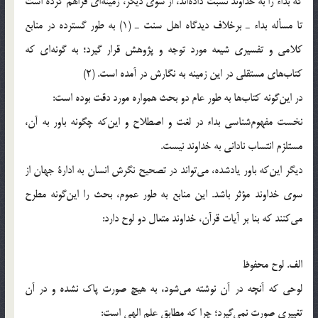
كه بداء را به خداوند نسبت داده‌اند، از سوي ديگر، زمينه‌اي فراهم كرده است
تا مسأله بداء ـ برخلاف ديدگاه اهل سنت ـ (1) به طور گسترده در منابع
كلامي و تفسيري شيعه مورد توجه و پژوهش قرار گيرد؛ به گونه‌اي كه
كتاب‌هاي مستقلي در اين زمينه به نگارش در آمده است. (2)
در اين‌گونه كتاب‌ها به طور عام دو بحث همواره مورد دقت بوده است:
نخست مفهوم‌شناسي بداء در لغت و اصطلاح و اين‌كه چگونه باور به آن،
مستلزم انتساب ناداني به خداوند نيست.
ديگر اين‌كه باور يادشده، مي‌تواند در تصحيح نگرش انسان به ادارة جهان از
سوي خداوند مؤثر باشد. اين منابع به طور عموم، بحث را اين‌گونه مطرح
مي‌كنند كه بنا بر آيات قرآن، خداوند متعال دو لوح دارد:
الف. لوح محفوظ
لوحي كه آنچه در آن نوشته مي‌شود، به هيچ صورت پاك نشده و در آن
تغييري صورت نمي‌گيرد؛ چرا كه مطابق علم الهي است: