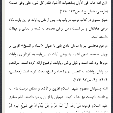
«إن الله عالم في الأزل بمقتضيات الأشياء فقدر كل شيء علي وفق علمه»
(طريحي، همان: ج1، ص167-168).
شيخ صدوق در كتاب توحيد در باب بداء پس از نقل روايات در اين باره، نگاه
برخي مخالفان و نيز نسبت دادن برخي بحث‌ها به شيعه را ناداني و جهالت
دانسته است.
مرحوم مجلسي نيز با سامان دادن بابي با عنوان «البداء و النسخ» افزون بر
چهل صفحه، ضمن اشاره به برخي آيات در اين‌باره، به گردآوري روايات
مربوط پرداخته است و ذيل برخي روايات، توضيح ارائه كرده است. سرانجام
در پايان روايات، به تفصيل دربارة بداء و نسخ، بحث كرده است (مجلسي،
1404: ج4، ص92-134).
البته پيشوايان معصوم عليهم السلام افزون بر تأكيد بر معناي درست بداء، به
برداشت نادرست نيز اشاره كرده، شيعيان را از آن‌ پرهيز داده‌اند. امام صادق
عليه السلام فرمود: مَنْ زَعَمَ أَنَّ اللَّهَ عَزَّ وَ جَلَّ يَبْدُو لَهُ فِي شَيْ‌ءٍ اليوم لَمْ