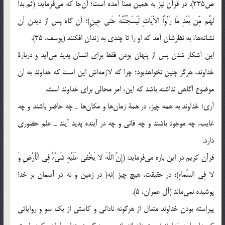
ص235). در قرآن نيز به همين معنا آمده است؛ آن‌جا كه مي‌فرمايد: (ثُمَّ بَدَا
لهَُم مِّن بَعْدِ مَا رَأَوُاْ الاَْيَاتِ لَيَسْجُنُنَّهُ حَتي‌ حِينٍ)؛ آن گاه پس از ديدن آن
نشانه‌ها، به نظرشان آمد كه او را تا چندي به زندان افكنند (يوسف، 35).
اين آشكار شدن پس از پنهان بودن فقط براي انسان پديد مي‌آيد و دربارة
خداوند، هرگز چنين نخواهدبود؛ چرا كه لازمه‌اش اين است كه خداوند به آن
موضوع آگاهي نداشته باشد كه اين، امر محالي براي خداوند است.
آري؛ خداوند به همه چيز، در همة زمان‌ها و مكان‌ها ـ چه حاضر باشند و چه
غايب، چه موجود باشند و چه فاني و چه در آينده پديد آيند ـ علم حضوري
دارد.
قرآن كريم در اين باره مي‌فرمايد: (إِنَّ اللَّهَ لا يَخْفي‌ عَلَيْهِ شَيْ‌ءٌ فِي الْأَرْضِ وَ
لا فِي السَّماءِِ)؛ در حقيقت، هيچ چيز )نه‌( در زمين و نه در آسمان بر خدا
پوشيده نمي‌ماند (آل عمران، 5).
پيراسته بودن خداوند متعال از هرگونه ناداني و كاستي از يك سو و رواياتي