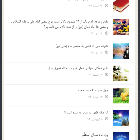
26 اسفند 93
مقام و درجه كدام يك از 14 معصوم بالاتر است چون بعضي امام علي ـ عليه السلام ـ
و بعضي ها امام زمان (عج) را از همه بالاتر مي دانند چرا؟
12 دی 94
تشرف علي آقا قاضي به محضر امام زمان(عج)
15 دی 95
طرح همگانی خواندن دعای فرج در لحظه تحویل سال
27 اسفند 03
چهل حدیث نگاه به نامحرم
13 خرداد 94
آیا جرقه ظهور در یمن زده شده است ؟!
8 فروردین 94
ویژه ماه شعبان المعظّم