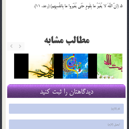
5. (انَّ اللَّهَ لا يُغَيّرُ ما بِقَومٍ حَتّي‌ يُغَيّروا ما بِانفُسِهِم) (رعد، 11).
مطالب مشابه
دیدگاهتان را ثبت کنید