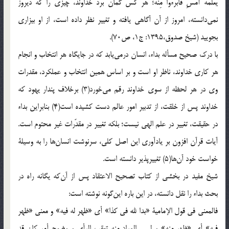
يَعْلَمْهُ أَمْسِ فَابْرَءُوا مِنْهُ؛ هر كس گمان برد خداوند، چيزي را كه ديروز
نمي‌دانسته، امروز از آن آگاهي يافته و تغيير نظر داده است، از او بيزاري
بجوييد (شيخ صدوق،1395: ج1، ص70).
با درك صحيح مسأله بداء، انسان درمي‌يابد كه در جايگاه هر انتخاب و انجام
هر كاري خداوند، ناظر او است و بر اساس همين انتخاب و عملكرد، مقدرات
وي در هر لحظه از سوي خداوند رقم مي‌خورد(3) برخلاف پندار يهود كه
خداوند پس از خلقت، از تدبير امور عالم دست كشيده است(4) بنابراين بداء
در حقيقت، تغيير در علم الهي نيست؛ بلكه تغيير در مقدّرات غير محتوم است.
آيات قرآن افزون بر يادآوري اين اصل كلي، سرنوشت انسان‌ها را به وسيلة
خواست خود آن‌ها(5) تغييرپذير دانسته است.
شيخ مفيد در بخشي از كتاب تصحيح الاعتقاد پس از آن‌كه يگانه راه در
بحث بداء را نقل دانسته، در اين باره اين‌گونه نوشته است:
فالمعني في قول الإمامية «بدا لله في كذا» أي «ظهر له فيه» و معني «ظهر
فيه» أي «ظهر منه» و ليس المراد منه تعقب الرأي و وضوح أمر كان قد