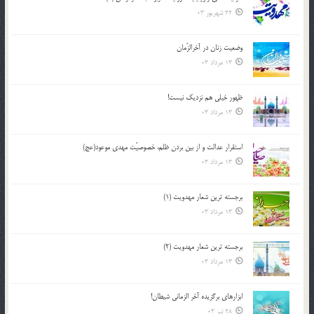
22 شهریور 03
وضعیت زنان در آخرالزّمان
13 مرداد 03
ظهور خیلی هم نزدیک نیست!
13 مرداد 03
استقرار عدالت و از بين بردن ظلم، خصوصيّت مهدي موعود(عج)
13 مرداد 03
برجسته ترين شعار مهدويت (1)
13 مرداد 03
برجسته ترين شعار مهدويت (2)
13 مرداد 03
ابزارهاي برگزيده آخر الزماني شيطان!
28 تیر 03