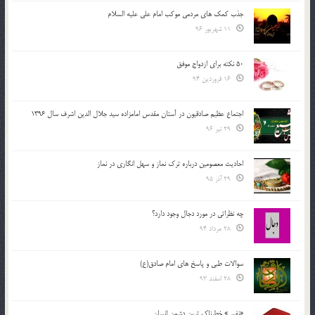
جذب کمک های مردمی موکب امام علی علیه السلام
11 شهریور 96
50 نکته برای ازدواج موفق
16 فروردین 94
اجتماع عظیم صادقیون در آستان مقدس امامزاده سید جلال الدین اشرف سال 1396
29 تیر 96
احادیث معصومین درباره ترک نماز و سهل انگاری در نماز
29 آذر 95
چه نظراتی در مورد دجال وجود دارد؟
28 مرداد 94
سوالات طبی و پاسخ های امام صادق(ع)
28 اسفند 93
«نفس» خطرناک ترین دشمن انسان