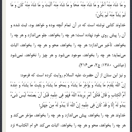
وَ مَا شَاءَ مِنْهُ أَخَّرَ وَ مَا شَاءَ مِنْهُ مَحَا وَ مَا شَاءَ مِنْهُ أَثْبَتَ وَ مَا شَاءَ مِنْهُ كَانَ وَ مَا
لَمْ يَشَأْ مِنْهُ لَمْ يَكُنْ؛
خداوند كتابي نوشته است كه در آن تمام آنچه بوده و خواهد بود، ثبت شده و
آن را پيش روي خود نهاده است؛ هر چه را بخواهد، جلو مي‌اندازد و هر چه را
بخواهد، تأخير مي‌اندازد؛ هر چه را بخواهد، محو و هر چه را بخواهد، اثبات
مي‌نمايد؛ هر چه را بخواهد، موجود مي‌شود و هر چيز را نخواهد، نمي‌شود
(عياشي، 1380: ج2، ص216).
و نيز ابن سنان از آن حضرت عليه السلام روايت كرده است كه فرمود:
إِنَّ اللَّهَ يُقَدِّمُ مَا يَشَاءُ وَ يُؤَخِّرُ مَا يَشَاءُ وَ يَمْحُو مَا يَشَاءُ وَ يُثْبِتُ مَا يَشَاءُ وَ عِنْدَهُ
أُمُّ الْكِتابِ وَ قَالَ فَكُلُّ أَمْرٍ يُرِيدُهُ اللَّهُ فَهُوَ فِي عِلْمِهِ قَبْلَ أَنْ يَصْنَعَهُ لَيْسَ شَيْ‌ءٌ
يَبْدُو لَهُ إِلَّا وَ قَدْ كَانَ فِي عِلْمِهِ إِنَّ اللَّهَ لَا يَبْدُو لَهُ مِنْ جَهْلٍ؛
خداوند هر چه را بخواهد، پيش مي‌اندازد و هر چه را بخواهد، مؤخر مي‌كند و
هر چه را بخواهد، محو و هر چه را بخواهد، اثبات مي‌كند «و ام الكتاب» نزد