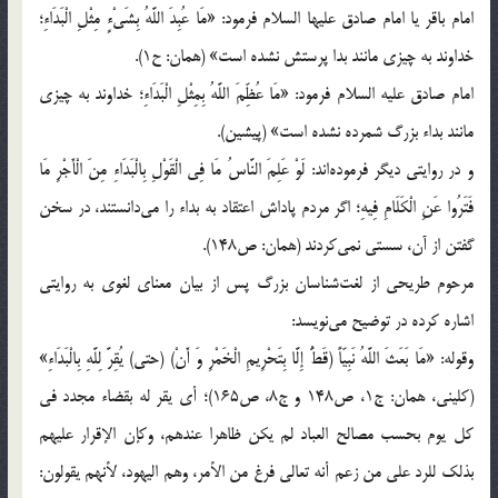
امام باقر يا امام صادق عليها السلام فرمود: «مَا عُبِدَ اللَّهُ بِشَيْ‌ءٍ مِثْلِ الْبَدَاءِ؛
خداوند به چيزي مانند بدا پرستش نشده است» (همان: ح1).
امام صادق عليه السلام فرمود: «مَا عُظِّمَ اللَّهُ بِمِثْلِ الْبَدَاءِ؛ خداوند به چيزي
مانند بداء بزرگ شمرده نشده است» (پيشين).
و در روايتي ديگر فرموده‌اند: لَوْ عَلِمَ النَّاسُ مَا فِي الْقَوْلِ بِالْبَدَاءِ مِنَ الْأَجْرِ مَا
فَتَرُوا عَنِ الْكَلَامِ فِيهِ؛ اگر مردم پاداش اعتقاد به بداء را مي‌دانستند، در سخن
گفتن از آن، سستي نمي‌كردند (همان: ص148).
مرحوم طريحي از لغت‌شناسان بزرگ پس از بيان معناي لغوي به روايتي
اشاره كرده در توضيح مي‌نويسد:
وقوله: «مَا بَعَثَ اللَّهُ نَبِيّاً (قَطُّ إِلَّا بِتَحْرِيمِ الْخَمْرِ وَ أَنْ) (حتي) يُقِرَّ لِلَّهِ بِالْبَدَاءِ»
(كليني، همان: ج1، ص148 و ج8، ص165)؛ أي يقر له بقضاء مجدد في
كل يوم بحسب مصالح العباد لم يكن ظاهرا عندهم، وكإن الإقرار عليهم
بذلك للرد علي من زعم أنه تعالي فرغ من الأمر، وهم اليهود، لأنهم يقولون: