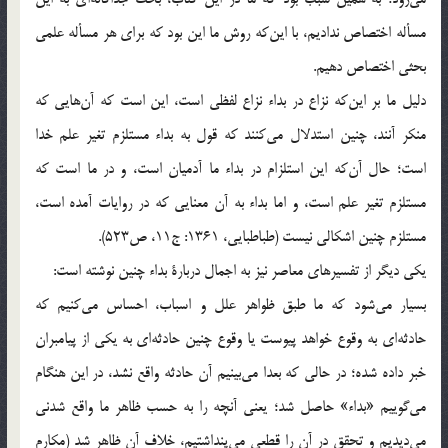
مسأله اختصاص نداديم، با اين‌كه روش ما اين بود كه براي هر مسأله علمي
بحثي اختصاص دهيم.
دليل ما بر اين‌كه نزاع در بداء نزاع لفظي است، اين است كه آن‌هايي كه
منكر آنند، چنين استدلال مي‌كنند كه قول به بداء مستلزم تغير علم خدا
است؛ حال آن‌كه اين استلزام در بداء ما آدميان است، و در ما است كه
مستلزم تغير علم است، و اما بداء به آن معنايي كه در روايات آمده است،
مستلزم چنين اشكالي نيست (طباطبايي، 1361: ج11، ص523).
يكي ديگر از تفسيرهاي معاصر نيز به اجمال دربارة بداء چنين نوشته است:
بسيار مي‌شود كه ما طبق ظواهر علل و اسباب، احساس مي‌كنيم كه
حادثه‌اي به وقوع خواهد پيوست يا وقوع چنين حادثه‌اي به يكي از پيامبران
خبر داده شده؛ در حالي كه بعدا مي‌بينيم آن حادثه واقع نشد، در اين هنگام
مي‌گوييم «بداء» حاصل شد؛ يعني آنچه را به حسب ظاهر ما واقع شدني
مي‌ديديم و تحقق در آن را قطعي مي‌پنداشتيم، خلاف آن ظاهر شد (مكارم