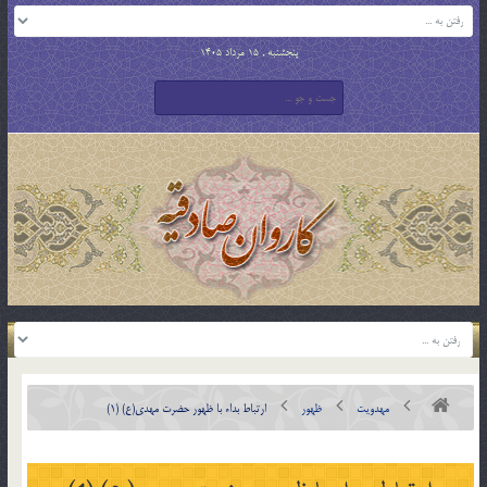
پنجشنبه , 15 مرداد 1405
مهدویت
ظهور
ارتباط بداء با ظهور حضرت مهدی(ع) (1)