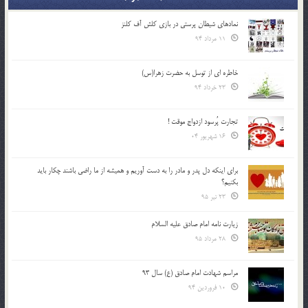
نمادهای شیطان پرستی در بازی کلش آف کلنز
11 مرداد 94
خاطره ای از توسل به حضرت زهرا(س)
23 خرداد 94
تجارت پُرسود ازدواج موقت !
16 شهریور 04
براي اينكه دل پدر و مادر را به دست آوريم و هميشه از ما راضي باشند چكار بايد
بكنيم؟
23 تیر 95
زیارت نامه امام صادق علیه السلام
28 مرداد 95
مراسم شهادت امام صادق (ع) سال 93
10 فروردین 94