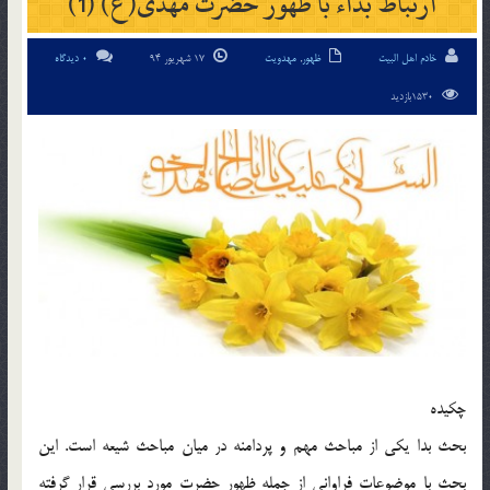
ارتباط بداء با ظهور حضرت مهدی(ع) (1)
خادم اهل البیت
ظهور
,
مهدویت
17 شهریور 94
0 دیدگاه
1530بازدید
چكيده
بحث بدا يكي از مباحث مهم و پردامنه در ميان مباحث شيعه است. اين
بحث با موضوعات فراواني از جمله ظهور حضرت مورد بررسي قرار گرفته