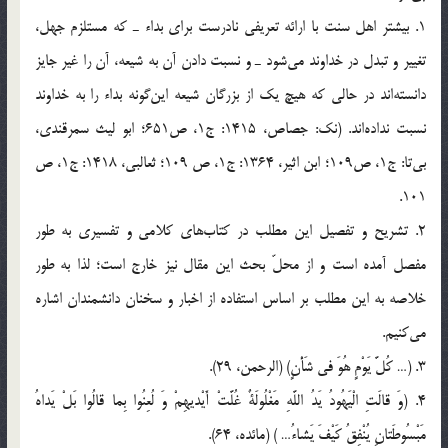
1. بيشتر اهل سنت با ارائه تعريفي نادرست براي بداء ـ كه مستلزم جهل،
تغيير و تبدل در خداوند مي‌شود ـ و نسبت دادن آن به شيعه، آن را غير جايز
دانسته‌اند در حالي كه هيچ يك از بزرگان شيعه اين‌گونه بداء را به خداوند
نسبت نداده‌‌اند. (نك: جصاص، 1415: ج1، ص651؛ ابو ليث سمرقندي،
بي‌تا: ج1، ص109؛ ابن اثير، 1364: ج1، ص 109؛ ثعالبي، 1418: ج1، ص
101.
2. تشريح و تفصيل اين مطلب در كتاب‌هاي كلامي و تفسيري به طور
مفصل آمده است و از محلّ بحث اين مقال نيز خارج است؛ لذا به طور
خلاصه به اين مطلب بر اساس استفاده از اخبار و سخنان دانشمندان اشاره
مي‌كنيم.
3. (… كُلَّ يَوْمٍ هُوَ في‌ شَأْنٍ) (الرحمن، 29).
4. (وَ قالَتِ الْيَهُودُ يَدُ اللَّهِ مَغْلُولَةٌ غُلَّتْ أَيْديهِمْ وَ لُعِنُوا بِما قالُوا بَلْ يَداهُ
مَبْسُوطَتانِ يُنْفِقُ كَيْفَ يَشاءُ… ) (مائده، 64).