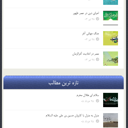
احياي دين در عصر ظهور
28 تیر 03
جنگ جهاني آخر
28 تیر 03
مصر در احادیث آخرالزمان
28 تیر 03
تازه ترین مطالب
سلام ای هلال محرم
25 خرداد 05
منزل به منزل با کاروان حسین بن علی علیه السلام
25 خرداد 05