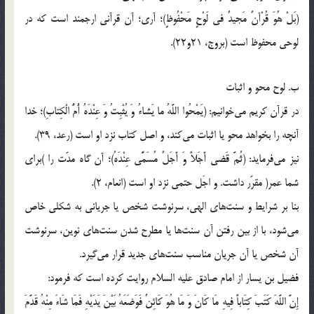
(بَلْ هُوَ قُرْآنٌ مَجيدٌ في‌ لَوْحٍ مَحْفُوظٍ)؛ آري؛ آن قرآني ارجمند است كه در
لوحي محفوظ است (بروج، 21و22).
ب. لوح محو و اثبات
در قرآن كريم مي‌خوانيم: (يَمْحُوا اللَّهُ ما يَشاءُ وَ يُثْبِتُ وَ عِنْدَهُ أُمُّ الْكِتاب‌ِ)؛ خدا
آنچه را بخواهد محو يا اثبات مى‌كند، و اصل كتاب نزد او است (رعد، 39).
نيز مي‌فرمايد: (ثُمَّ قَضي‌ أَجَلاً وَ أَجَلٌ مُسَمًّي عِنْدَهُ)؛ آن گاه مدّت را )براي
شما عمر( مقرّر داشت. و اجَل حتمي نزد او است (انعام، 2).
بنا بر شرايط و سنت‌هاي الهي، سرنوشت شخص يا جرياني به شكلي خاص
مي‌شود، با از بين رفتن آن سنت‌ها يا مطرح شدن سنت‌هاي نوين، سرنوشت
آن شخص يا آن جريان مناسب سنت‌هاي جديد قرار مي‌گيرد.
فضيل بن يسار از امام صادق عليه السلام روايت كرده است كه فرمود:
إِنَّ اللَّهَ كَتَبَ كِتَاباً فِيهِ مَا كَانَ وَ مَا هُوَ كَائِنٌ فَوَضَعَهُ بَيْنَ يَدَيْهِ فَمَا شَاءَ مِنْهُ قَدَّمَ