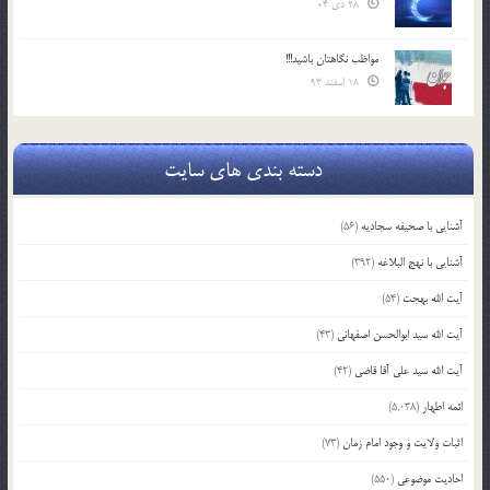
28 دی 04
مواظب نگاهتان باشید!!!
18 اسفند 93
دسته بندی های سایت
آشنایی با صحیفه سجادیه
(56)
آشنایی با نهج البلاغه
(392)
آیت الله بهجت
(54)
آیت الله سید ابوالحسن اصفهانی
(43)
آیت الله سید علی آقا قاضی
(42)
ائمه اطهار
(5,038)
اثبات ولایت و وجود امام زمان
(73)
احادیث موضوعی
(550)