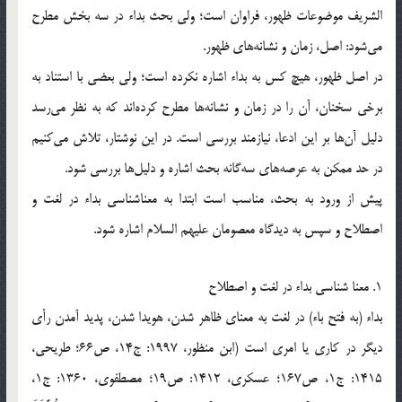
الشريف موضوعات ظهور، فراوان است؛ ولي بحث بداء در سه بخش مطرح
مي‌شود: اصل، زمان و نشانه‌هاي ظهور.
در اصل ظهور، هيچ كس به بداء اشاره نكرده است؛ ولي بعضي با استناد به
برخي سخنان، آن را در زمان و نشانه‌ها مطرح كرده‌اند كه به نظر مي‌رسد
دليل آن‌ها بر اين ادعا، نيازمند بررسي است. در اين نوشتار، تلاش مي‌كنيم
در حد ممكن به عرصه‌هاي سه‌گانه بحث اشاره و دليل‌ها بررسي شود.
پيش از ورود به بحث، مناسب است ابتدا به معناشناسي بداء در لغت و
اصطلاح و سپس به ديدگاه معصومان عليهم السلام اشاره شود.
1. معنا شناسي بداء در لغت و اصطلاح
بداء (به فتح باء) در لغت به معناي ظاهر شدن، هويدا شدن، پديد آمدن رأي
ديگر در كاري يا امري است (ابن منظور، 1997: ج14، ص66؛ طريحي،
1415: ج1، ص167؛ عسكري، 1412: ص19؛ مصطفوي، 1360: ج1،