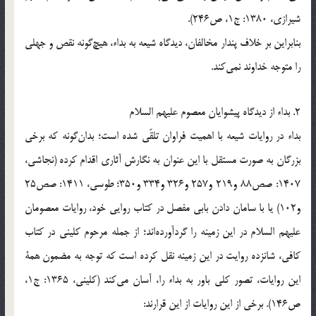
شيرازي، 1380: ج1، ص246).
بنابراين بر خلاف پندار مخالفان، ديدگاه شيعه به بداء، هيچ‌گونه نقص و جهلي
را متوجه خداوند نمي‌كند.
2. بداء از ديدگاه پيشوايان معصوم عليهم السلام
بداء در روايات شيعه با اهميت فراوان تلقّي شده است؛ بدان‌گونه كه برخي
بزرگان به صورت مستقل با اين عنوان به نگارش آثاري اقدام كرده (نجاشي،
1407: صص88 و219 و257 و326 و334 و350؛ طوسي، 1411: صص25
و102) يا با سامان دادن بابي مفصل در كتاب روايي خود، روايات معصومان
عليهم السلام در اين زمينه را گردآورده‌اند؛ از جمله مرحوم كليني در كتاب
كافي، شانزده روايت در اين زمينه نقل كرده است كه توجه به مضمون همة
اين روايات، تصور كلي باور به بداء را، آسان مي‌كند (كليني، 1365: ج1،
ص146). برخي از اين روايات از اين قرارند: