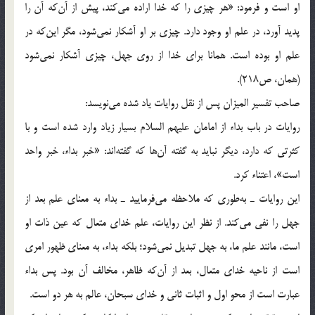
او است و فرمود: «هر چيزي را كه خدا اراده مي‌كند، پيش از آن‌كه آن را
پديد آورد، در علم او وجود دارد. چيزي بر او آشكار نمي‌شود، مگر اين‌كه در
علم او بوده است. همانا براي خدا از روي جهل، چيزي آشكار نمي‌شود
(همان، ص218).
صاحب تفسير الميزان پس از نقل روايات ياد شده مي‌نويسد:
روايات در باب بداء از امامان عليهم السلام بسيار زياد وارد شده است و با
كثرتي كه دارد، ديگر نبايد به گفته آن‌ها كه گفته‌اند: «خبر بداء، خبر واحد
است»، اعتناء كرد.
اين روايات ـ به‌طوري كه ملاحظه مي‌فرماييد ـ بداء به معناي علم بعد از
جهل را نفي مي‌كند. از نظر اين روايات، علم خداي متعال كه عين ذات او
است، مانند علم ما، به جهل تبديل نمي‌شود؛ بلكه بداء، به معناي ظهور امري
است از ناحيه خداي متعال، بعد از آن‌كه ظاهر، مخالف آن بود. پس بداء
عبارت است از محو اول و اثبات ثاني و خداي سبحان، عالم به هر دو است.