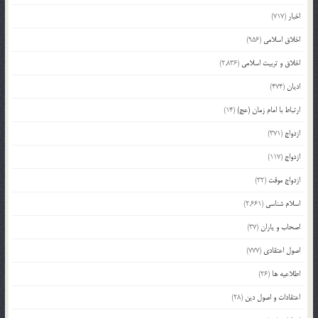
اخبار
(717)
اخلاق اسلامی
(956)
اخلاق و تربیت اسلامی
(2,836)
ادیان
(474)
ارتباط با امام زمان (عج)
(14)
ازدواج
(371)
ازدواج
(117)
ازدواج موقت
(32)
اسلام شناسی
(2,661)
اصحاب و یاران
(37)
اصول اعتقادی
(777)
اطلاعیه ها
(26)
اعتقادات و اصول دین
(28)