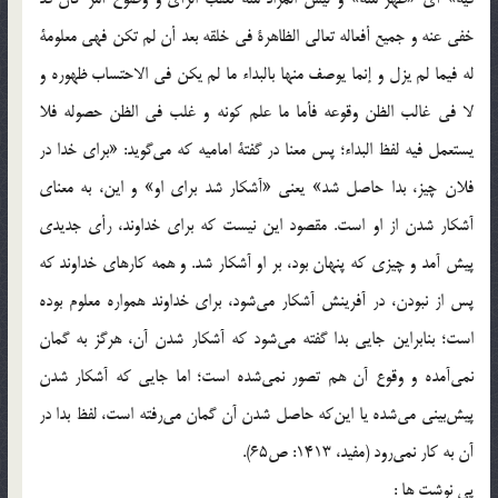
خفي عنه و جميع أفعاله تعالي الظاهرة في خلقه‌ بعد أن لم تكن فهي معلومة
له فيما لم يزل و إنما يوصف منها بالبداء ما لم يكن في الاحتساب ظهوره و
لا في غالب الظن وقوعه فأما ما علم كونه و غلب في الظن حصوله فلا
يستعمل فيه لفظ البداء؛ پس معنا در گفتة اماميه كه مي‌گويد: «براي خدا در
فلان چيز، بدا حاصل شد» يعني «آشكار شد براي او» و اين، به معناي
آشكار شدن از او است. مقصود اين نيست كه براي خداوند، رأي جديدي
پيش آمد و چيزي كه پنهان بود، بر او آشكار شد. و همه كارهاي خداوند كه
پس از نبودن، در آفرينش آشكار مي‌شود، براي خداوند همواره معلوم بوده
است؛ بنابراين جايي بدا گفته مي‌شود كه آشكار شدن آن، هرگز به گمان
نمي‌آمده و وقوع آن هم تصور نمي‌شده است؛ اما جايي كه آشكار شدن
پيش‌بيني مي‌شده يا اين‌كه حاصل شدن آن گمان مي‌رفته است، لفظ بدا در
آن به كار نمي‌رود (مفيد، 1413: ص65).
پی نوشت ها :