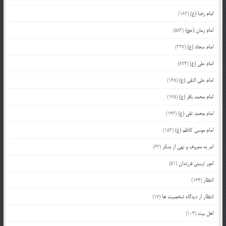
امام رضا (ع)
(182)
امام زمان (عج)
(583)
امام سجاد (ع)
(227)
امام علی (ع)
(894)
امام علی النقی (ع)
(165)
امام محمد باقر (ع)
(165)
امام محمد تقی (ع)
(146)
امام موسی کاظم (ع)
(152)
امر به معروف و نهی از منکر
(63)
امور تربیتی فرزندان
(51)
انتظار
(164)
انتظار از دیدگاه شخصیت ها
(17)
اهل بیت
(104)