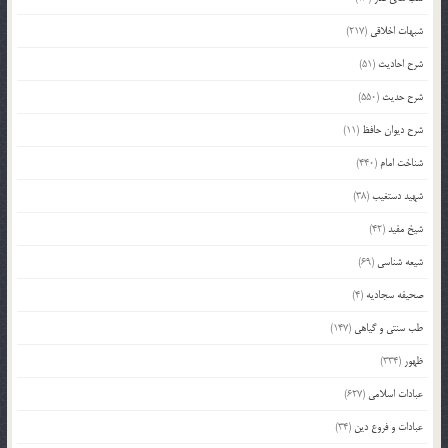
شبهات اخلاقی
(217)
شرح احادیث
(51)
شرح حدیث
(550)
شرح دیوان حافظ
(11)
شناخت امام
(440)
شهید دستغیب
(38)
شیخ مفید
(42)
شیعه شناسی
(69)
صحیفه سجادیه
(4)
طب سنتی و گیاهی
(147)
ظهور
(334)
عبادات اسلامی
(627)
عبادات و فروع دین
(34)