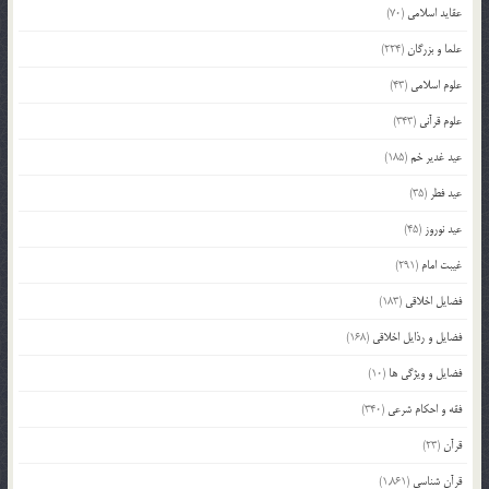
عقاید اسلامی
(70)
علما و بزرگان
(224)
علوم اسلامی
(43)
علوم قرآنی
(343)
عید غدیر خم
(185)
عید فطر
(35)
عید نوروز
(45)
غیبت امام
(291)
فضایل اخلاقی
(183)
فضایل و رذایل اخلاقی
(168)
فضایل و ویژگی ها
(10)
فقه و احکام شرعی
(340)
قرآن
(23)
قرآن شناسی
(1,861)