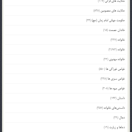
حکایت های قرآنی
(107)
حکایت های معصومین
(838)
حکومت جهانی امام زمان (عج)
(24)
خاندان عصمت
(15)
خانواده
(227)
خانواده
(2,682)
خانواده مهدوی
(22)
خواص خوراکی ها
(550)
خواص سبزی ها
(228)
خواص میوه ها
(308)
داستان
(146)
دانستنی‌های خانواده
(357)
دجال
(29)
دعاها و زیارت
(19)