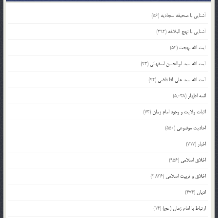
آشنایی با صحیفه سجادیه
(56)
آشنایی با نهج البلاغه
(392)
آیت الله بهجت
(54)
آیت الله سید ابوالحسن اصفهانی
(43)
آیت الله سید علی آقا قاضی
(42)
ائمه اطهار
(5,038)
اثبات ولایت و وجود امام زمان
(73)
احادیث موضوعی
(550)
اخبار
(717)
اخلاق اسلامی
(956)
اخلاق و تربیت اسلامی
(2,836)
ادیان
(474)
ارتباط با امام زمان (عج)
(14)