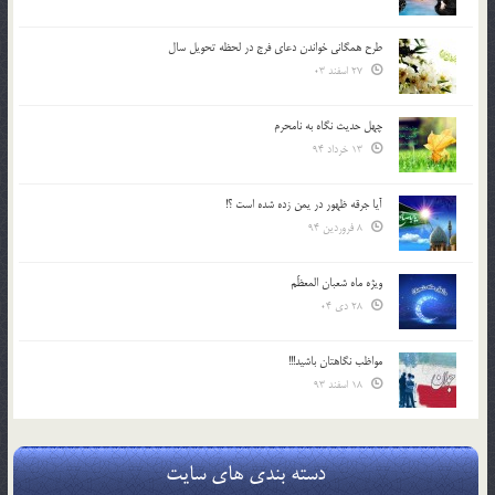
طرح همگانی خواندن دعای فرج در لحظه تحویل سال
27 اسفند 03
چهل حدیث نگاه به نامحرم
13 خرداد 94
آیا جرقه ظهور در یمن زده شده است ؟!
8 فروردین 94
ویژه ماه شعبان المعظّم
28 دی 04
مواظب نگاهتان باشید!!!
18 اسفند 93
دسته بندی های سایت