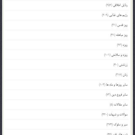
رذایل اخلاقی
(252)
رژیم های غذایی
(209)
روز قدس
(31)
روز مباهله
(41)
روزه
(93)
روزه و سلامتی
(101)
زرتشتی
(40)
زنان
(317)
سایر روزها و ماه ها
(103)
سایر فروع دین
(72)
سایر مقالات
(5)
سوالات و شبهات
(420)
سیر و سلوک
(274)
شب های قدر
(46)