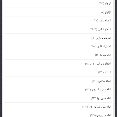
ازدواج
(371)
ازدواج
(117)
ازدواج موقت
(32)
اسلام شناسی
(2,661)
اصحاب و یاران
(37)
اصول اعتقادی
(777)
اطلاعیه ها
(26)
اعتقادات و اصول دین
(28)
اعتکاف
(43)
اعیاد اسلامی
(211)
امام جعفر صادق (ع)
(372)
امام حسن (ع)
(233)
امام حسن عسکری (ع)
(172)
امام حسین (ع)
(847)