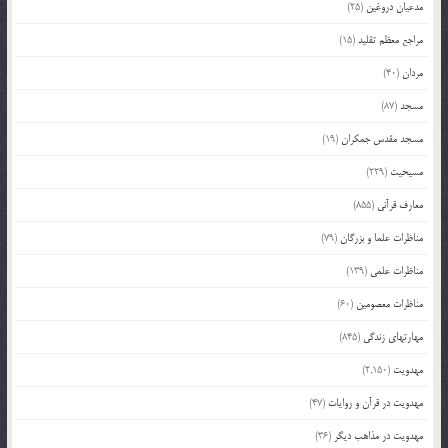
مدعیان دروغین
(25)
مراجع معظم تقلید
(15)
مردان
(40)
مسجد
(87)
مسجد مقدس جمکران
(19)
مسیحیت
(229)
معارف قرآنی
(855)
مناظرات علما و بزرگان
(79)
مناظرات علمی
(139)
مناظرات معصومین
(60)
مهارتهای زندگی
(845)
مهدویت
(2,150)
مهدویت در قرآن و روایات
(47)
مهدویت در مذاهب دیگر
(36)