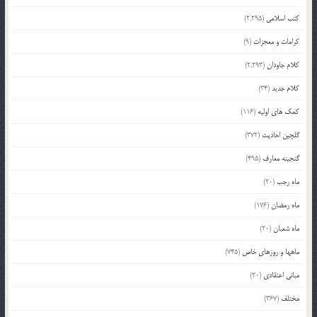
کتب اسلامی
(2,295)
کرامات و معجزات
(9)
کلام جاودان
(2,293)
کلام جدید
(34)
کمک های اولیه
(116)
گلچین احادیث
(372)
گنجینه معارف
(495)
ماه رجب
(20)
ماه رمضان
(176)
ماه شعبان
(20)
ماهها و روزهای خاص
(745)
مبانی اعتقادی
(20)
مختلف
(367)