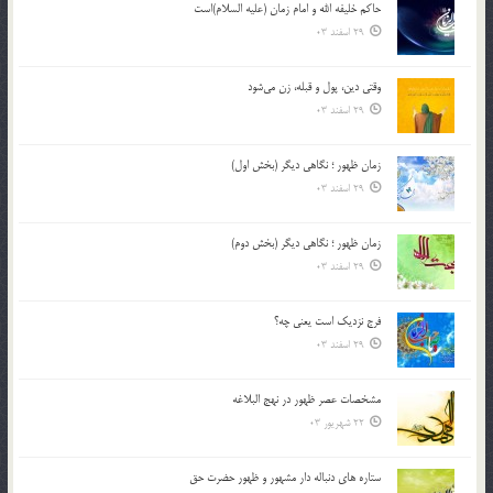
حاکم خليفه الله و امام زمان (علیه السلام)است
29 اسفند 03
وقتی دین، پول و قبله، زن می‌شود
29 اسفند 03
زمان ظهور ؛ نگاهی دیگر (بخش اول)
29 اسفند 03
زمان ظهور ؛ نگاهی دیگر (بخش دوم)
29 اسفند 03
فرج نزدیک است یعنی چه؟
29 اسفند 03
مشخصات عصر ظهور در نهج البلاغه
22 شهریور 03
ستاره های دنباله دار مشهور و ظهور حضرت حق