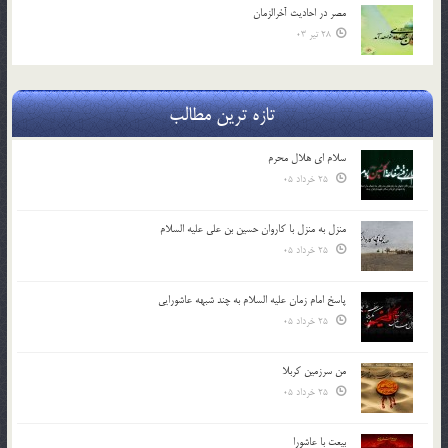
مصر در احادیث آخرالزمان
28 تیر 03
تازه ترین مطالب
سلام ای هلال محرم
25 خرداد 05
منزل به منزل با کاروان حسین بن علی علیه السلام
25 خرداد 05
پاسخ امام زمان علیه السلام به چند شبهه عاشورایی
25 خرداد 05
من سرزمین کربلا
25 خرداد 05
بیعت با عاشورا