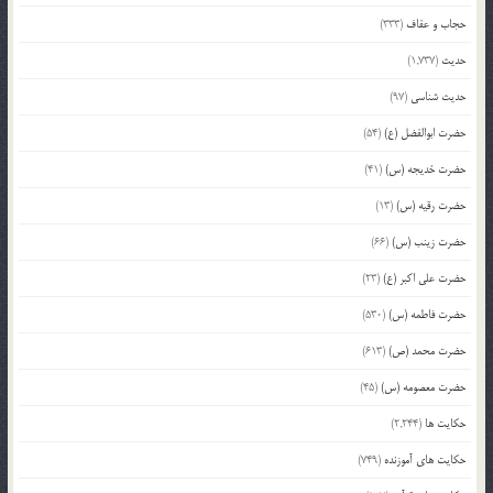
حجاب و عفاف
(333)
حدیث
(1,737)
حدیث شناسی
(97)
حضرت ابوالفضل (ع)
(54)
حضرت خدیجه (س)
(41)
حضرت رقیه (س)
(13)
حضرت زینب (س)
(66)
حضرت علی اکبر (ع)
(23)
حضرت فاطمه (س)
(530)
حضرت محمد (ص)
(613)
حضرت معصومه (س)
(45)
حکایت ها
(2,244)
حکایت های آموزنده
(749)