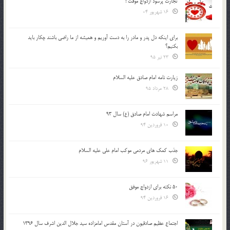
تجارت پُرسود ازدواج موقت !
16 شهریور 04
براي اينكه دل پدر و مادر را به دست آوريم و هميشه از ما راضي باشند چكار بايد
بكنيم؟
23 تیر 95
زیارت نامه امام صادق علیه السلام
28 مرداد 95
مراسم شهادت امام صادق (ع) سال 93
10 فروردین 94
جذب کمک های مردمی موکب امام علی علیه السلام
11 شهریور 96
50 نکته برای ازدواج موفق
16 فروردین 94
اجتماع عظیم صادقیون در آستان مقدس امامزاده سید جلال الدین اشرف سال 1396