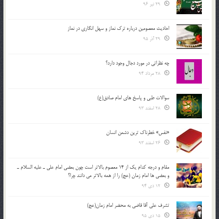
29 تیر 96
احادیث معصومین درباره ترک نماز و سهل انگاری در نماز
29 آذر 95
چه نظراتی در مورد دجال وجود دارد؟
28 مرداد 94
سوالات طبی و پاسخ های امام صادق(ع)
28 اسفند 93
«نفس» خطرناک ترین دشمن انسان
26 اسفند 93
مقام و درجه كدام يك از 14 معصوم بالاتر است چون بعضي امام علي ـ عليه السلام ـ
و بعضي ها امام زمان (عج) را از همه بالاتر مي دانند چرا؟
12 دی 94
تشرف علي آقا قاضي به محضر امام زمان(عج)
15 دی 95