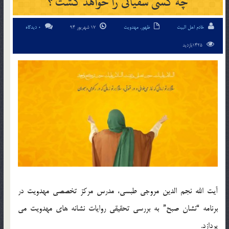
چه کسی سفیانی را خواهد کشت ؟
خادم اهل البیت
ظهور
,
مهدویت
17 شهریور 94
0 دیدگاه
1425بازدید
آیت الله نجم الدین مروجی طبسی، مدرس مرکز تخصصی مهدویت در
برنامه “نشان صبح” به بررسی تحقیقی روایات نشانه های مهدویت می
پردازد.