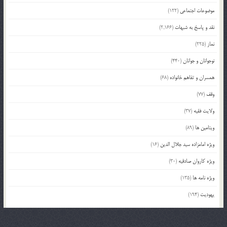
موضوعات اجتماعی
(122)
نقد و پاسخ به شبهات
(2,166)
نماز
(225)
نوجوانان و جوانان
(440)
همسران و تفاهم خانواده
(68)
وقف
(77)
ولایت فقیه
(37)
ویتامین ها
(89)
ویژه امامزاده سید جلال الدین
(16)
ویژه کاروان صادقیه
(30)
ویژه نامه ها
(135)
یهودیت
(194)