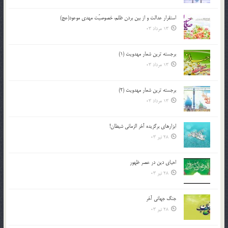
استقرار عدالت و از بين بردن ظلم، خصوصيّت مهدي موعود(عج)
13 مرداد 03
برجسته ترين شعار مهدويت (1)
13 مرداد 03
برجسته ترين شعار مهدويت (2)
13 مرداد 03
ابزارهاي برگزيده آخر الزماني شيطان!
28 تیر 03
احياي دين در عصر ظهور
28 تیر 03
جنگ جهاني آخر
28 تیر 03