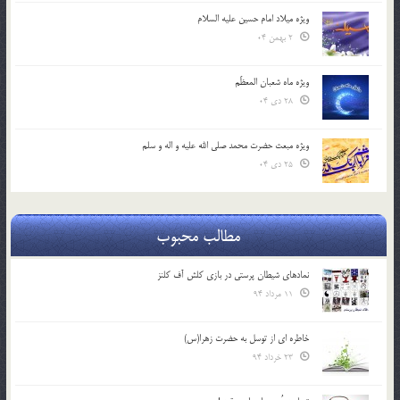
ویژه میلاد امام حسین علیه السلام
2 بهمن 04
ویژه ماه شعبان المعظّم
28 دی 04
ویژه مبعث حضرت محمد صلی الله علیه و اله و سلم
25 دی 04
مطالب محبوب
نمادهای شیطان پرستی در بازی کلش آف کلنز
11 مرداد 94
خاطره ای از توسل به حضرت زهرا(س)
23 خرداد 94