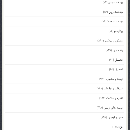
بهداشت جسم
(73)
بهداشت روان
(26)
بهداشت محیط
(18)
بودائیسم
(15)
پزشکی و سلامت
(1,980)
پند خوبان
(129)
تحصیل
(62)
تحصیل
(65)
تربیت و مشاوره
(481)
تشرفات و توقیعات
(181)
تغذیه و سلامت
(156)
توصیه های تربیتی
(498)
جوان و نوجوان
(148)
حج
(118)