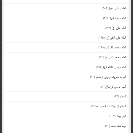
امام زمان (عج)
(583)
امام سجاد (ع)
(227)
امام علی (ع)
(894)
امام علی النقی (ع)
(165)
امام محمد باقر (ع)
(165)
امام محمد تقی (ع)
(146)
امام موسی کاظم (ع)
(152)
امر به معروف و نهی از منکر
(63)
امور تربیتی فرزندان
(51)
انتظار
(164)
انتظار از دیدگاه شخصیت ها
(17)
اهل بیت
(104)
بهداشت جسم
(73)