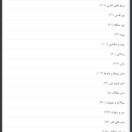
رژیم های غذایی
(209)
روز قدس
(31)
روز مباهله
(41)
روزه
(93)
روزه و سلامتی
(101)
زرتشتی
(40)
زنان
(317)
سایر روزها و ماه ها
(103)
سایر فروع دین
(72)
سایر مقالات
(5)
سوالات و شبهات
(420)
سیر و سلوک
(274)
شب های قدر
(46)
شبهات اخلاقی
(217)