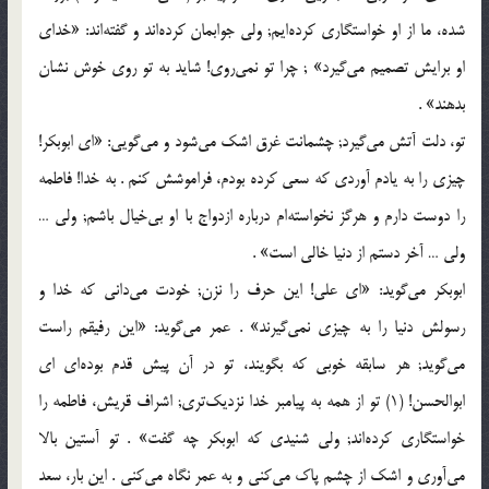
شده، ما از او خواستگاری کرده‌ایم; ولی جوابمان کرده‌اند و گفته‌اند: «خدای
او برایش تصمیم می‌گیرد» ; چرا تو نمی‌روی! شاید به تو روی خوش نشان
بدهند» .
تو، دلت آتش می‌گیرد; چشمانت غرق اشک می‌شود و می‌گویی: «ای ابوبکر!
چیزی را به یادم آوردی که سعی کرده بودم، فراموشش کنم . به خدا! فاطمه
را دوست دارم و هرگز نخواسته‌ام درباره ازدواج با او بی‌خیال باشم; ولی …
ولی … آخر دستم از دنیا خالی است‌» .
ابوبکر می‌گوید: «ای علی! این حرف را نزن; خودت می‌دانی که خدا و
رسولش دنیا را به چیزی نمی‌گیرند» . عمر می‌گوید: «این رفیقم راست
می‌گوید; هر سابقه خوبی که بگویند، تو در آن پیش قدم بوده‌ای ای
ابوالحسن! (1) تو از همه به پیامبر خدا نزدیک‌تری; اشراف قریش، فاطمه را
خواستگاری کرده‌اند; ولی شنیدی که ابوبکر چه گفت‌» . تو آستین بالا
می‌آوری و اشک از چشم پاک می‌کنی و به عمر نگاه می‌کنی . این بار، سعد