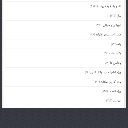
نقد و پاسخ به شبهات
(2,166)
نماز
(225)
نوجوانان و جوانان
(440)
همسران و تفاهم خانواده
(68)
وقف
(77)
ولایت فقیه
(37)
ویتامین ها
(89)
ویژه امامزاده سید جلال الدین
(16)
ویژه کاروان صادقیه
(30)
ویژه نامه ها
(135)
یهودیت
(194)