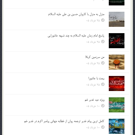
منزل به منزل با کاروان حسین بن علی علیه السلام
25 خرداد 05
پاسخ امام زمان علیه السلام به چند شبهه عاشورایی
25 خرداد 05
من سرزمین کربلا
25 خرداد 05
بیعت با عاشورا
25 خرداد 05
ویژه عید غدیر خم
10 خرداد 05
کامل ترین پیام غدیر ترجمه روان از خطابه جهانی پیامبر اکرم در غدیر خم
10 خرداد 05