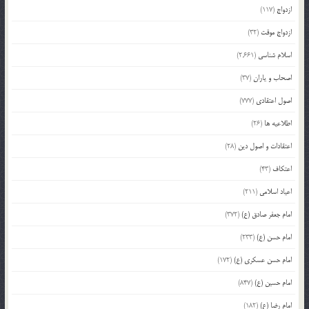
ازدواج
(117)
ازدواج موقت
(32)
اسلام شناسی
(2,661)
اصحاب و یاران
(37)
اصول اعتقادی
(777)
اطلاعیه ها
(26)
اعتقادات و اصول دین
(28)
اعتکاف
(43)
اعیاد اسلامی
(211)
امام جعفر صادق (ع)
(372)
امام حسن (ع)
(233)
امام حسن عسکری (ع)
(172)
امام حسین (ع)
(847)
امام رضا (ع)
(182)