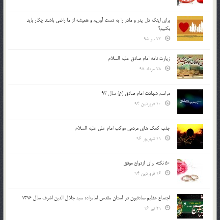
براي اينكه دل پدر و مادر را به دست آوريم و هميشه از ما راضي باشند چكار بايد
بكنيم؟
23 تیر 95
زیارت نامه امام صادق علیه السلام
28 مرداد 95
مراسم شهادت امام صادق (ع) سال 93
10 فروردین 94
جذب کمک های مردمی موکب امام علی علیه السلام
11 شهریور 96
50 نکته برای ازدواج موفق
16 فروردین 94
اجتماع عظیم صادقیون در آستان مقدس امامزاده سید جلال الدین اشرف سال 1396
29 تیر 96