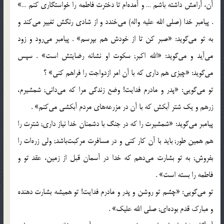
آن، آرامش داشته باشم … و آمده‌ام تا دخترت فاطمه را خواستگاری کنم …»
. پیامبر خدا (صلی الله علیه واله) می‌خندد و از شادی رنگش تغییر می‌کند و
به تو می‌گوید: «صبر کن تا از خودش هم بپرسم‌» . پیامبر می‌رود و زود
می‌آید و می‌گوید: «الله اکبر; سکوت او نشانه رضایتش است‌» . سپس
می‌گوید: «چیزی هم داری که با آن امر ازدواجت را فراهم کنی‌» ؟
تو می‌گویی: «پدر و مادرم فدایت! وضع زندگی مرا که می‌دانی; شمشیرم،
زرهم و یک شتر آبکش که با آن در مزرعه‌های مردم آبکشی می‌کنم‌» .
پیامبر می‌گوید: «شمشیرت را که در جنگ با دشمنان خدا نیاز داری; شترت را
هم همین طور; باید با آن کار کنی و در مسافرت مرکبت‌باشد; ولی زره‌ات را
بفروش; به تو بشارت می‌دهم که خدا در آسمان قبل از زمین، عقد تو و
فاطمه را بسته است‌» .
تو می‌گویی: «چشم تو روشن و پدر و مادرم فدایت! تو همیشه بشارت دهنده
و مبارک قدم بوده‌ای; صلی الله علیک‌» .