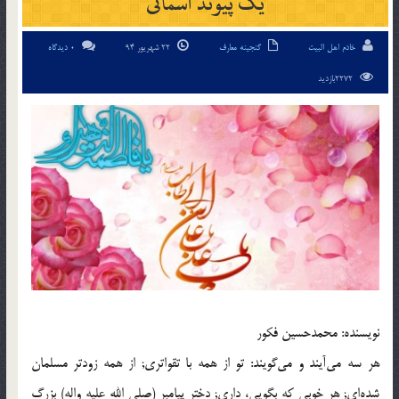
یک پیوند آسمانی
خادم اهل البیت
گنجینه معارف
22 شهریور 94
0 دیدگاه
2272بازدید
نويسنده: محمدحسین فکور
هر سه می‌آیند و می‌گویند: تو از همه با تقواتری; از همه زودتر مسلمان
شده‌ای; هر خوبی که بگویی، داری; دختر پیامبر (صلی الله علیه واله) بزرگ