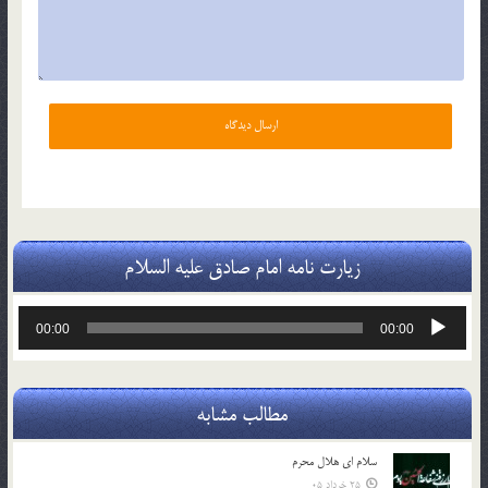
زیارت نامه امام صادق علیه السلام
پخش‌کننده
00:00
00:00
صوت
مطالب مشابه
سلام ای هلال محرم
25 خرداد 05