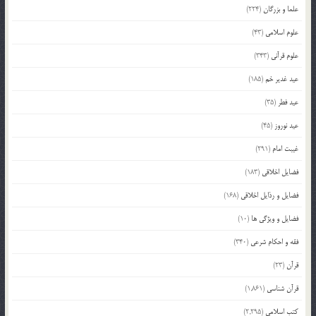
علما و بزرگان
(224)
علوم اسلامی
(43)
علوم قرآنی
(343)
عید غدیر خم
(185)
عید فطر
(35)
عید نوروز
(45)
غیبت امام
(291)
فضایل اخلاقی
(183)
فضایل و رذایل اخلاقی
(168)
فضایل و ویژگی ها
(10)
فقه و احکام شرعی
(340)
قرآن
(23)
قرآن شناسی
(1,861)
کتب اسلامی
(2,295)