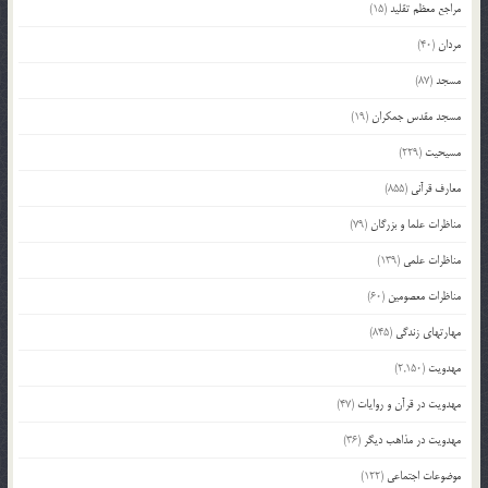
مراجع معظم تقلید
(15)
مردان
(40)
مسجد
(87)
مسجد مقدس جمکران
(19)
مسیحیت
(229)
معارف قرآنی
(855)
مناظرات علما و بزرگان
(79)
مناظرات علمی
(139)
مناظرات معصومین
(60)
مهارتهای زندگی
(845)
مهدویت
(2,150)
مهدویت در قرآن و روایات
(47)
مهدویت در مذاهب دیگر
(36)
موضوعات اجتماعی
(122)