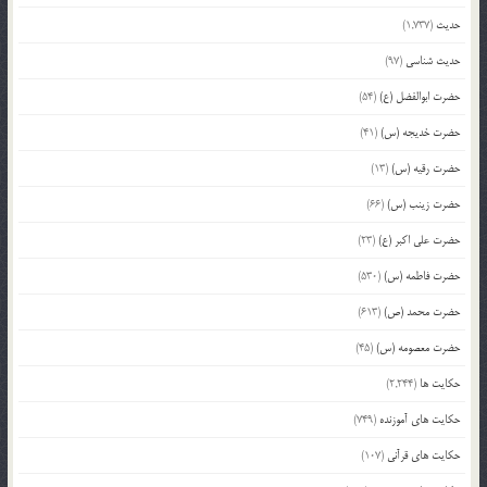
حدیث
(1,737)
حدیث شناسی
(97)
حضرت ابوالفضل (ع)
(54)
حضرت خدیجه (س)
(41)
حضرت رقیه (س)
(13)
حضرت زینب (س)
(66)
حضرت علی اکبر (ع)
(23)
حضرت فاطمه (س)
(530)
حضرت محمد (ص)
(613)
حضرت معصومه (س)
(45)
حکایت ها
(2,244)
حکایت های آموزنده
(749)
حکایت های قرآنی
(107)