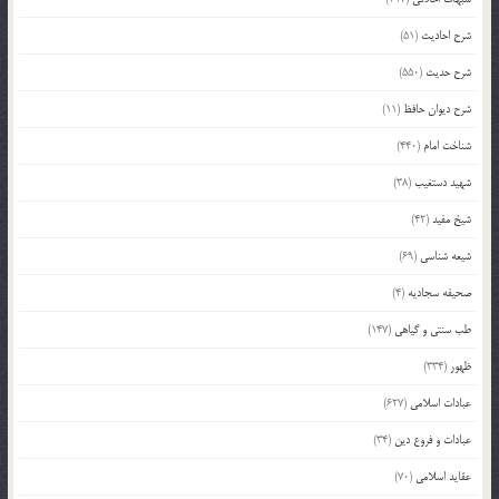
شرح احادیث
(51)
شرح حدیث
(550)
شرح دیوان حافظ
(11)
شناخت امام
(440)
شهید دستغیب
(38)
شیخ مفید
(42)
شیعه شناسی
(69)
صحیفه سجادیه
(4)
طب سنتی و گیاهی
(147)
ظهور
(334)
عبادات اسلامی
(627)
عبادات و فروع دین
(34)
عقاید اسلامی
(70)