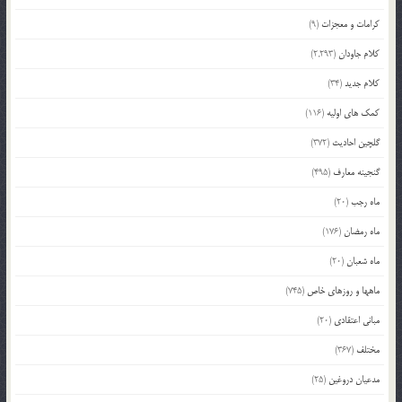
کرامات و معجزات
(9)
کلام جاودان
(2,293)
کلام جدید
(34)
کمک های اولیه
(116)
گلچین احادیث
(372)
گنجینه معارف
(495)
ماه رجب
(20)
ماه رمضان
(176)
ماه شعبان
(20)
ماهها و روزهای خاص
(745)
مبانی اعتقادی
(20)
مختلف
(367)
مدعیان دروغین
(25)