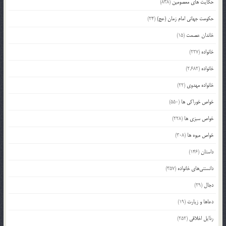
حکایت های معصومین
(838)
حکومت جهانی امام زمان (عج)
(24)
خاندان عصمت
(15)
خانواده
(227)
خانواده
(2,682)
خانواده مهدوی
(22)
خواص خوراکی ها
(550)
خواص سبزی ها
(228)
خواص میوه ها
(308)
داستان
(146)
دانستنی‌های خانواده
(357)
دجال
(29)
دعاها و زیارت
(19)
رذایل اخلاقی
(252)