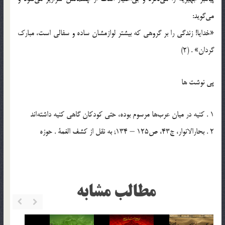
می‌گوید:
«خدایا! زندگی را بر گروهی که بیشتر لوازمشان ساده و سفالی است، مبارک
گردان‌» . (2)
پی نوشت ها
1 . کنیه در میان عرب‌ها مرسوم بوده، حتی کودکان گاهی کنیه داشته‌اند
2 . بحارالانوار، ج‌43، ص‌125 – 134; به نقل از کشف الغمة . حوزه
مطالب مشابه