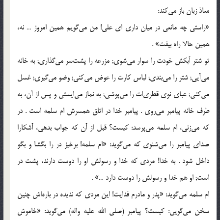
معاذ زبان باز می‌کند:
«راستی چه مانعی در میان داری ای علی! من می‌گویم همین امروز … نه،
همین حالا راه بیفت‌» .
تو شتر آبکش خودت را سوار می‌شوی; مزرعه را پشت‌سر می‌گذاری; به خانه
می‌آیی; شتر را می‌بندی; لباس کارت را عوض می‌کنی; وضو می‌گیری; غسل
می‌کنی; عبای نوی قطری‌ات را می‌پوشی; به نماز می‌ایستی و پس از آن، به
طرف خانه پیامبر می‌روی . پیامبر خدا در اتاق همسرش ام سلمه است . در
که می‌زنی، ام سلمه می‌پرسد: کیست؟ قبل از آن که جواب بدهی، آشکارا
صدای پیامبر را می‌شنوی که می‌گوید: «ام سلمه! برخیز در را بگشا و بگو
داخل شود . به خدا! مردی که خدا و رسولش او را دوست دارند، پشت در
است; او هم خدا و رسولش را دوست دارد …» .
ام سلمه می‌گوید: «پدر و مادرم فدایت! این مردی که ندیده در باره‌اش چنین
سخن می‌گویی: کیست؟ پیامبر (صلی الله علیه واله) می‌گوید: «خاموش