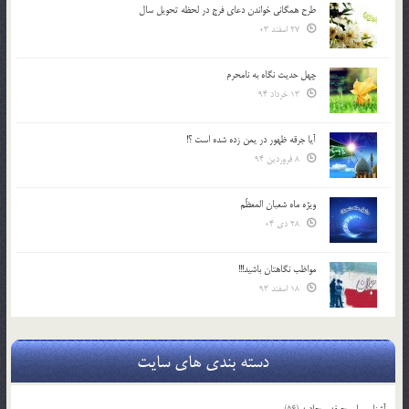
طرح همگانی خواندن دعای فرج در لحظه تحویل سال
27 اسفند 03
چهل حدیث نگاه به نامحرم
13 خرداد 94
آیا جرقه ظهور در یمن زده شده است ؟!
8 فروردین 94
ویژه ماه شعبان المعظّم
28 دی 04
مواظب نگاهتان باشید!!!
18 اسفند 93
دسته بندی های سایت
آشنایی با صحیفه سجادیه
(56)