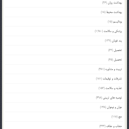
بهداشت روان
(26)
بهداشت محیط
(18)
بودائیسم
(15)
پزشکی و سلامت
(1,980)
پند خوبان
(129)
تحصیل
(62)
تحصیل
(65)
تربیت و مشاوره
(481)
تشرفات و توقیعات
(181)
تغذیه و سلامت
(156)
توصیه های تربیتی
(498)
جوان و نوجوان
(148)
حج
(118)
حجاب و عفاف
(333)