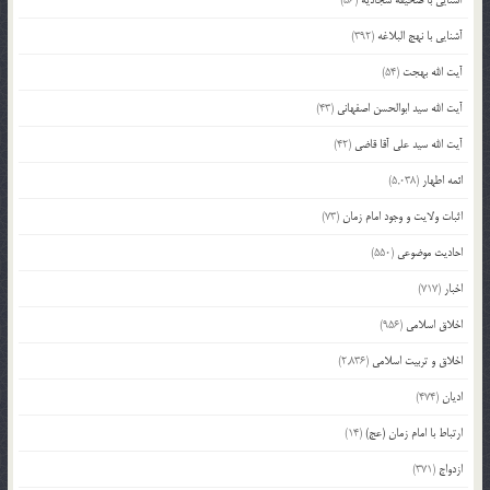
آشنایی با نهج البلاغه
(392)
آیت الله بهجت
(54)
آیت الله سید ابوالحسن اصفهانی
(43)
آیت الله سید علی آقا قاضی
(42)
ائمه اطهار
(5,038)
اثبات ولایت و وجود امام زمان
(73)
احادیث موضوعی
(550)
اخبار
(717)
اخلاق اسلامی
(956)
اخلاق و تربیت اسلامی
(2,836)
ادیان
(474)
ارتباط با امام زمان (عج)
(14)
ازدواج
(371)