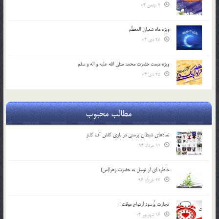
2 بهمن 04
ویژه ماه شعبان المعظّم
28 دی 04
ویژه مبعث حضرت محمد صلی الله علیه و اله و سلم
25 دی 04
مطالب محبوب
نمادهای شیطان پرستی در بازی کلش آف کلنز
11 مرداد 94
خاطره ای از توسل به حضرت زهرا(س)
23 خرداد 94
تجارت پُرسود ازدواج موقت !
16 شهریور 04