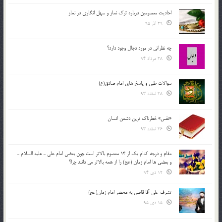
احادیث معصومین درباره ترک نماز و سهل انگاری در نماز
29 آذر 95
چه نظراتی در مورد دجال وجود دارد؟
28 مرداد 94
سوالات طبی و پاسخ های امام صادق(ع)
28 اسفند 93
«نفس» خطرناک ترین دشمن انسان
26 اسفند 93
مقام و درجه كدام يك از 14 معصوم بالاتر است چون بعضي امام علي ـ عليه السلام ـ
و بعضي ها امام زمان (عج) را از همه بالاتر مي دانند چرا؟
12 دی 94
تشرف علي آقا قاضي به محضر امام زمان(عج)
15 دی 95