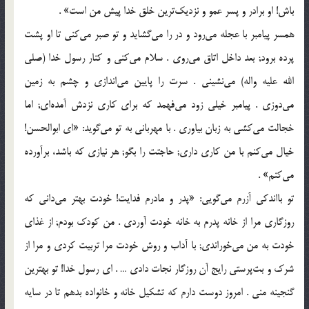
باش! او برادر و پسر عمو و نزدیک‌ترین خلق خدا پیش من است‌» .
همسر پیامبر با عجله می‌رود و در را می‌گشاید و تو صبر می‌کنی تا او پشت
پرده برود; بعد داخل اتاق می‌روی . سلام می‌کنی و کنار رسول خدا (صلی
الله علیه واله) می‌نشینی . سرت را پایین می‌اندازی و چشم به زمین
می‌دوزی . پیامبر خیلی زود می‌فهمد که برای کاری نزدش آمده‌ای; اما
خجالت می‌کشی به زبان بیاوری . با مهربانی به تو می‌گوید: «ای ابوالحسن!
خیال می‌کنم با من کاری داری; حاجتت را بگو; هر نیازی که باشد، برآورده
می‌کنم‌» .
تو بااندکی آزرم می‌گویی: «پدر و مادرم فدایت! خودت بهتر می‌دانی که
روزگاری مرا از خانه پدرم به خانه خودت آوردی . من کودک بودم; از غذای
خودت به من می‌خوراندی; با آداب و روش خودت مرا تربیت کردی و مرا از
شرک و بت‌پرستی رایج آن روزگار نجات دادی … . ای رسول خدا! تو بهترین
گنجینه منی . امروز دوست دارم که تشکیل خانه و خانواده بدهم تا در سایه