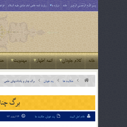
بِسْمِ اللَّـهِ الرَّحْمَـٰنِ الرَّحِيمِ
خانه
درباره ما
زیارت نامه خاص امام صادق علیه السلام
فراخو
خانه
کلام جاودان
ائمه اطهار
مهدویت
حد
حکایت ها
پند خوبان
برگ چنار و یادداشتهای علمی
برگ چنار
خادم اهل البیت
پند خوبان
,
حکایت ها
26 اسفند 93