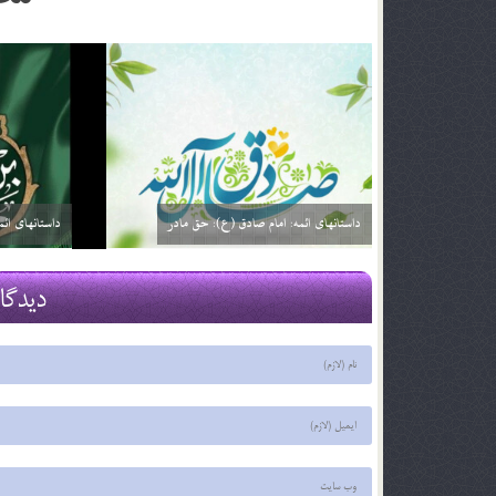
داستانهای ائمه: امام صادق (ع): خیارفروش
داستان های ا
29 اسفند 03
29 اسفند 03
دیدگا