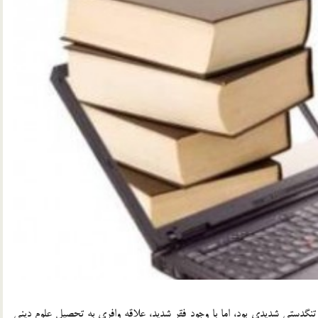
مرحوم ملاصالح مازندراني(ره) در دوران تحصيلات دچار فقر و تنگدستي شديدي بود، اما با وجود فقر شديد، علاقه‎ وافري به تحصيل علوم ديني