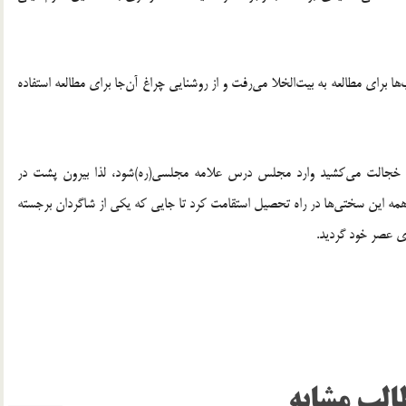
كن شده بود و شب‌ها براي مطالعه به بيت‌الخلا مي‌رفت و از روشنايي چراغ آن‌جا براي مطالعه استفاده
اس، خجالت مي‌كشيد وارد مجلس درس علامه مجلسي(ره)شود، لذا بيرون پشت در
مي‌نشست و مسايل درس را بر روي برگ چنار مي‌نوشت، اما با همه‎ اين سختي‌ها در راه تحصيل استقامت كرد تا جايي كه يكي از شاگردان برجسته
الب مشابه