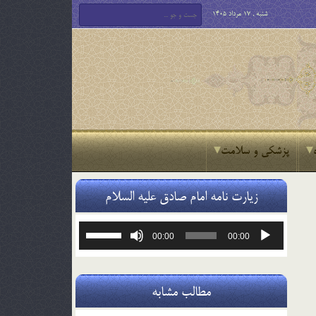
شنبه , 17 مرداد 1405
پزشکی و سلامت
زیارت نامه امام صادق علیه السلام
پخش‌کننده
برای
00:00
00:00
صوت
افزایش
یا
کاهش
صدا
مطالب مشابه
از
کلیدهای