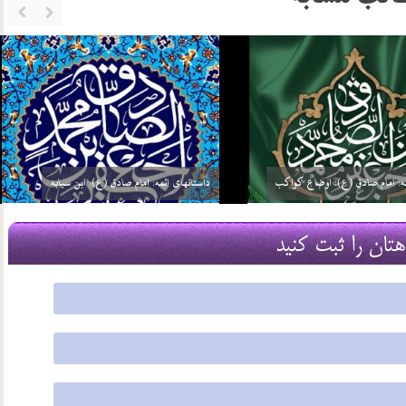
ئمه: امام صادق (ع): گره گشائی
داستانهای ائمه: امام صادق (ع): توحید مفضل
21 مرداد 03
هتان را ثبت کنید