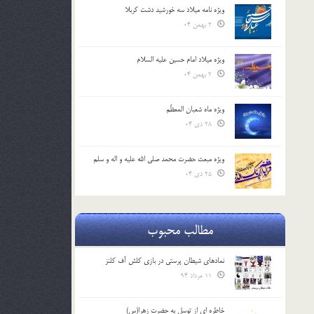
ویژه نامه میلاد سه خورشید دشت کربلا
2 بهمن 04
ویژه میلاد امام حسین علیه السلام
2 بهمن 04
ویژه ماه شعبان المعظّم
28 دی 04
ویژه مبعث حضرت محمد صلی الله علیه و اله و سلم
25 دی 04
مطالب محبوب
نمادهای شیطان پرستی در بازی کلش آف کلنز
11 مرداد 94
خاطره ای از توسل به حضرت زهرا(س)