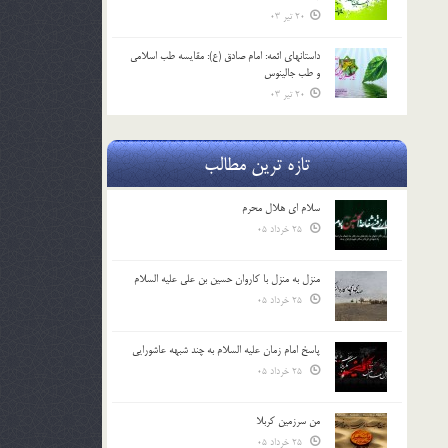
20 تیر 03
داستانهای ائمه: امام صادق (ع): مقایسه طب اسلامی
و طب جالینوس
20 تیر 03
تازه ترین مطالب
سلام ای هلال محرم
25 خرداد 05
منزل به منزل با کاروان حسین بن علی علیه السلام
25 خرداد 05
پاسخ امام زمان علیه السلام به چند شبهه عاشورایی
25 خرداد 05
من سرزمین کربلا
25 خرداد 05