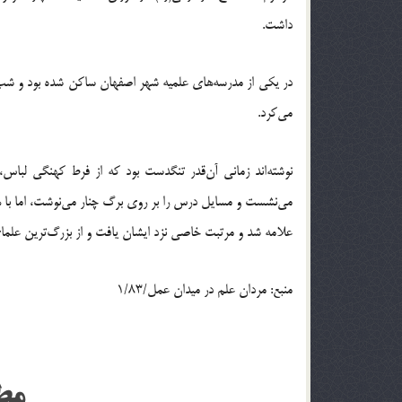
داشت.
در يكي از مدرسه‎هاي علميه‎ شهر اصفهان سا
مي‌كرد.
نوشته‌اند زماني آن‌قدر تنگدست بود كه از فرط كهنگي لب
منبع: مردان علم در ميدان عمل/1/83
مط