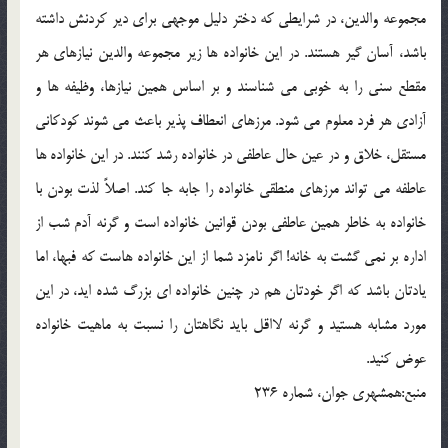
مجموعه والدين، در شرايطي که دختر دليل موجهي براي دير کردنش داشته
باشد، آسان گير هستند. در اين خانواده ها زير مجموعه والدين نيازهاي هر
مقطع سني را به خوبي مي شناسند و بر اساس همين نيازها، وظيفه ها و
آزادي هر فرد معلوم مي شود. مرزهاي انعطاف پذير باعث مي شوند کودکاني
مستقل، خلاق و در عين حال عاطفي در خانواده رشد کنند. در اين خانواده ها
عاطفه مي تواند مرزهاي منطقي خانواده را جابه جا کند. اصلاً لذت بودن با
خانواده به خاطر همين عاطفي بودن قوانين خانواده است و گرنه آدم شب از
اداره بر نمي گشت به خانه! اگر نامزد شما از اين خانواده هاست که فبها، اما
يادتان باشد که اگر خودتان هم در چنين خانواده اي بزرگ شده ايد، در اين
مورد مشابه هستيد و گرنه لااقل بايد نگاهتان را نسبت به ماهيت خانواده
عوض کنيد.
منبع:همشهري جوان، شماره 236