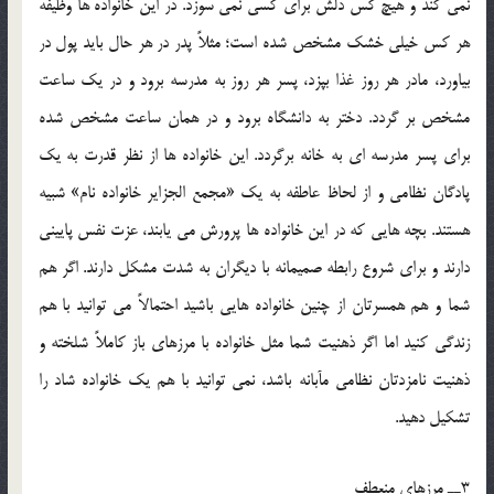
نمي کند و هيچ کس دلش براي کسي نمي سوزد. در اين خانواده ها وظيفه
هر کس خيلي خشک مشخص شده است؛ مثلاً پدر در هر حال بايد پول در
بياورد، مادر هر روز غذا بپزد، پسر هر روز به مدرسه برود و در يک ساعت
مشخص بر گردد. دختر به دانشگاه برود و در همان ساعت مشخص شده
براي پسر مدرسه اي به خانه برگردد. اين خانواده ها از نظر قدرت به يک
پادگان نظامي و از لحاظ عاطفه به يک «مجمع الجزاير خانواده نام» شبيه
هستند. بچه هايي که در اين خانواده ها پرورش مي يابند، عزت نفس پاييني
دارند و براي شروع رابطه صميمانه با ديگران به شدت مشکل دارند. اگر هم
شما و هم همسرتان از چنين خانواده هايي باشيد احتمالاً مي توانيد با هم
زندگي کنيد اما اگر ذهنيت شما مثل خانواده با مرزهاي باز کاملاً شلخته و
ذهنيت نامزدتان نظامي مآبانه باشد، نمي توانيد با هم يک خانواده شاد را
تشکيل دهيد.
3ــ مرزهاي منعطف