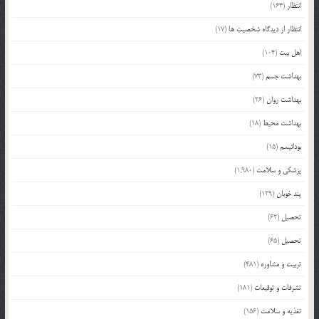
انتظار
(164)
انتظار از دیدگاه شخصیت ها
(17)
اهل بیت
(104)
بهداشت جسم
(73)
بهداشت روان
(26)
بهداشت محیط
(18)
بودائیسم
(15)
پزشکی و سلامت
(1,980)
پند خوبان
(129)
تحصیل
(62)
تحصیل
(65)
تربیت و مشاوره
(481)
تشرفات و توقیعات
(181)
تغذیه و سلامت
(156)