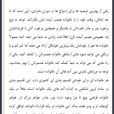
يکي از بهترين توصيه ها براي ازدواج ها در دوران نامزدي، اين است که تا
حد امکان، وقت خود را با خانواده همسر آينده شان بگذرانند. توجه به نوع
برخورد پدر و مادر نامزدتان با يکديگر و همچنين برخورد آنان با فرزندانشان
(به خصوص همسر آينده تان) اطلاعات زيادي به شما مي دهد. البته معمولاً
خانواده ها هم از خودشان يک ويترين خوشگل ارائه مي دهند اما کم کم و با
زرنگي مي توانيد شيوه هاي ارتباطي خانواده همسرتان را کشف کنيد. يکي از
راه هايي که مي تواند به شما کمک کند خانواده هسمرتان را بهتر بشناسيد،
توجه به مرزهاي نامرئي بين آدم هاي آن خانواده است.
هر خانواده اي براي خودش تقسيم بندي اي کشوري دارد. اين تقسيم بندي
در ساده ترين شکلش به اندازه آدم هاي يک خانواده است؛ مثلاً در يک
خانواده فرضي پنج تا مرز وجود دارد؛ پدر، مادر، خواهر بزرگ تر، خواهر
کوچک تر و پسر هفت ساله. اين خانواده در يک قرارداد نانوشته توافق کرده