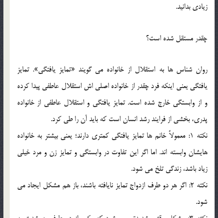
زيادي بدانيد.
چقدر مستقل شده است؟
روان شناس ها به استقلال از خانواده مي گويند «تمايز يافتگي». تمايز
يافتگي يعني اينکه فرد چقدر از خانواده اصلي اش استقلال عاطفي پيدا کرده
و از وابستگي خارج شده است. تمايز يافتگي و استقلال عاطفي از خانواده
پدري، بخشي از فرايند رشد انسان است که بايد آن را طي کرد.
نکته 1: معمولاً خانم ها تمايز يافتگي کمتري دارند؛ يعني بيشتر به خانواده
هايشان وابسته اند. اما اگر اين تفاوت در وابستگي و تمايز زن و مرد خيلي
زياد باشد، زندگي تلخ مي شود.
نکته 2: اگر هر دو طرف ازدواج تمايز نايافته باشند، باز هم مشکل ايجاد مي
شود.