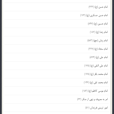
امام حسن (ع)
(233)
امام حسن عسکری (ع)
(172)
امام حسین (ع)
(847)
امام رضا (ع)
(182)
امام زمان (عج)
(583)
امام سجاد (ع)
(227)
امام علی (ع)
(894)
امام علی النقی (ع)
(165)
امام محمد باقر (ع)
(165)
امام محمد تقی (ع)
(146)
امام موسی کاظم (ع)
(152)
امر به معروف و نهی از منکر
(63)
امور تربیتی فرزندان
(51)