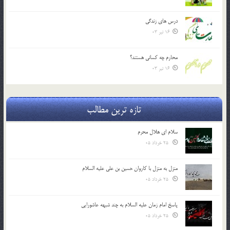
درس هاي زندگي
16 تیر 03
محارم چه کساني هستند؟
16 تیر 03
تازه ترین مطالب
سلام ای هلال محرم
25 خرداد 05
منزل به منزل با کاروان حسین بن علی علیه السلام
25 خرداد 05
پاسخ امام زمان علیه السلام به چند شبهه عاشورایی
25 خرداد 05