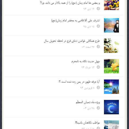
و بعضي ها امام زمان (عج) را از همه بالاتر مي دانند چرا؟
12 دی 94
تشرف علي آقا قاضي به محضر امام زمان(عج)
15 دی 95
طرح همگانی خواندن دعای فرج در لحظه تحویل سال
27 اسفند 03
چهل حدیث نگاه به نامحرم
13 خرداد 94
آیا جرقه ظهور در یمن زده شده است ؟!
8 فروردین 94
ویژه ماه شعبان المعظّم
28 دی 04
مواظب نگاهتان باشید!!!
18 اسفند 93