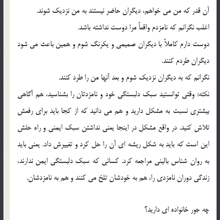
آن قدر که من مي خواهم، ديگران حاضر نيستند به من نزديک شوند.
اغلب نگرانم که نامزدم واقعاً مرا دوست نداشته باشد.
دوست دارم کاملاً با ديگران صميمي و يکرنگ شوم و همين باعث مي شود
ديگران طردم کنند.
نگرانم که به ديگران نزديک شوم و بعد آنها من را طرد کنند.
نکته: وقتي توانستيد سبک دلبستگي خود و نامزدتان را بشناسيد، هم آگاهي
بيشتري نسبت به مشکل داريد و هم مي دانيد که از کجا بايد براي رفعش
تلاش کنيد. در واقع مشکل در اينجا يعني نداشتن سبک ايمني و راه حلش
اين است که بايد به شکل ريشه اي آن را حل کرد و تغييرش داد. يعني بايد
به روان شناس باليني مراجعه کرد. کساني که سبک دلبستگي ايمن ندارند،
زندگي دوران نامزدي را، هم به خودشان تلخ مي کنند و هم به نامزدشان.
چه جور خانواده اي داريد؟