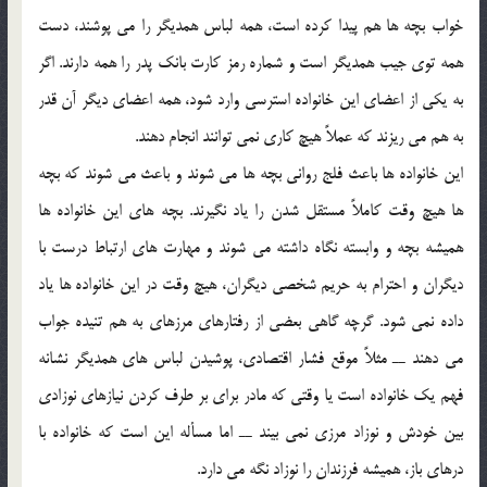
خواب بچه ها هم پيدا کرده است، همه لباس همديگر را مي پوشند، دست
همه توي جيب همديگر است و شماره رمز کارت بانک پدر را همه دارند. اگر
به يکي از اعضاي اين خانواده استرسي وارد شود، همه اعضاي ديگر آن قدر
به هم مي ريزند که عملاً هيچ کاري نمي توانند انجام دهند.
اين خانواده ها باعث فلج رواني بچه ها مي شوند و باعث مي شوند که بچه
ها هيچ وقت کاملاً مستقل شدن را ياد نگيرند. بچه هاي اين خانواده ها
هميشه بچه و وابسته نگاه داشته مي شوند و مهارت هاي ارتباط درست با
ديگران و احترام به حريم شخصي ديگران، هيچ وقت در اين خانواده ها ياد
داده نمي شود. گرچه گاهي بعضي از رفتارهاي مرزهاي به هم تنيده جواب
مي دهند ــ مثلاً موقع فشار اقتصادي، پوشيدن لباس هاي همديگر نشانه
فهم يک خانواده است يا وقتي که مادر براي بر طرف کردن نيازهاي نوزادي
بين خودش و نوزاد مرزي نمي بيند ــ اما مسأله اين است که خانواده با
درهاي باز، هميشه فرزندان را نوزاد نگه مي دارد.