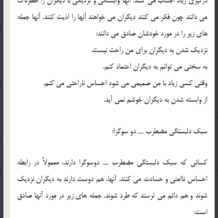
درگيري زياد اجتناب مي کنند. آنها وابستگي و نزديکي با ديگران را خطرناک
مي دانند چون فکر مي کنند ديگران مي خواهند آنها را اذيت کنند. آنها جمله
هاي زير را در مورد خودشان صادق مي دانند:
نزديک شدن به ديگران براي من راحت نيست.
به سختي مي توانم به ديگران اعتماد کنم.
وقتي کسي زياد با من صميمي مي شود احساس ناراحتي مي کنم.
از وابسته شدن به ديگران خوشم نمي آيد.
سبک دلبستگي مضطرب ــ دو سوگرا:
کساني که سبک دلبستگي مضطرب ــ دوسوگرا دارند، معمولاً در رابطه
احساس ناامني و حسادت مي کنند. آنها، هم دوست دارند به ديگران نزديک
شوند و هم دائم مي ترسند که طرد شوند. جمله هاي زير در مورد آنها صادق
است: