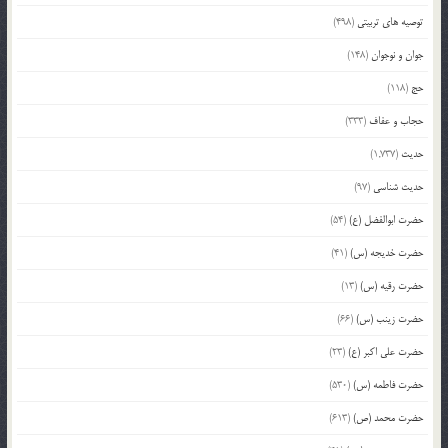
توصیه های تربیتی
(498)
جوان و نوجوان
(148)
حج
(118)
حجاب و عفاف
(333)
حدیث
(1,737)
حدیث شناسی
(97)
حضرت ابوالفضل (ع)
(54)
حضرت خدیجه (س)
(41)
حضرت رقیه (س)
(13)
حضرت زینب (س)
(66)
حضرت علی اکبر (ع)
(23)
حضرت فاطمه (س)
(530)
حضرت محمد (ص)
(613)