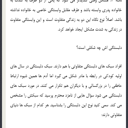
نکته 3: مشکل وقتي شديدتر مي شود که يکي از دو طرف به شدت به
خانواده پدري وابسته باشد و طرف مقابل وابستگي خاصي به خانواده نداشته
باشد. اصلاً نوع نگاه اين دو به زندگي متفاوت است و اين وابستگي متفاوت
در زندگي به شدت مشکل ايجاد خواهد کرد.
دلبستگي اش چه شکلي است؟
افراد سبک هاي دلبستگي متفاوتي با هم دارند. سبک دلبستگي در سال هاي
اوليه کودکي در رابطه با مادر شکل مي گيرد اما آدم ها همين شيوه ارتباط
عاطفي را در بزرگسالي و با ديگران هم تکرار مي کنند. در مورد سبک هاي
دلبستگي مي شود سؤال هايي از نامزد محترم پرسيد که سبکش را مشخص
مي کند. سعي کنيد نوع اين دلبستگي را بشناسيد. هر کدام از سبک ها دنياي
متفاوتي دارند: