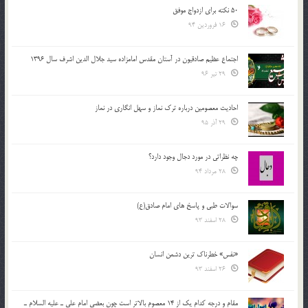
50 نکته برای ازدواج موفق
16 فروردین 94
اجتماع عظیم صادقیون در آستان مقدس امامزاده سید جلال الدین اشرف سال 1396
29 تیر 96
احادیث معصومین درباره ترک نماز و سهل انگاری در نماز
29 آذر 95
چه نظراتی در مورد دجال وجود دارد؟
28 مرداد 94
سوالات طبی و پاسخ های امام صادق(ع)
28 اسفند 93
«نفس» خطرناک ترین دشمن انسان
26 اسفند 93
مقام و درجه كدام يك از 14 معصوم بالاتر است چون بعضي امام علي ـ عليه السلام ـ