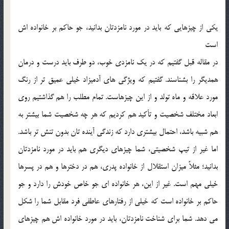
يکي از چيزهايي که بايد در مورد نامزدتان بدانيد، جو حاکم بر خانواده اش
است
در مقاله قبل گفتيم که در يک نامزدي خوب، دو طرف بايد درست و درمان
همديگر را بشناسند. گفتيم که ويژگي هاي آدميزاد خيلي عميق تر از رنگ
مورد علاقه و ماه تولد و از اين چيزهاست. تمام مطلب را هم گذاشتيم روي
ابعاد مختلف شخصيت و تأکيد هم کرديم که هر چه شخصيت شما بيشتر به
هم شبيه باشد، احتمال بيشتري دارد که زندگي آينده تان بدون تنش تر باشد.
اما غير از تيپ شخصيتي، شما چيزهاي ديگري هم بايد در مورد نامزدتان
بدانيد؛ مثلاً ميزان استقلال از خانواده پدري، هم در دخترها و هم در پسرها
خيلي مهم است. غير از اين، هر خانواده اي جو خاص خودش را دارد و جو
حاکم بر خانواده است که خيلي از رفتارهاي عاطفي فرد مقابل شما را شکل
مي دهد. شما براي شناخت نامزدتان، بايد در مورد خانواده اش هم چيزهاي