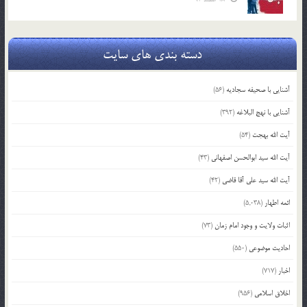
دسته بندی های سایت
آشنایی با صحیفه سجادیه
(56)
آشنایی با نهج البلاغه
(392)
آیت الله بهجت
(54)
آیت الله سید ابوالحسن اصفهانی
(43)
آیت الله سید علی آقا قاضی
(42)
ائمه اطهار
(5,038)
اثبات ولایت و وجود امام زمان
(73)
احادیث موضوعی
(550)
اخبار
(717)
اخلاق اسلامی
(956)