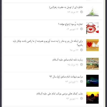
خاطره ای از توسل به حضرت زهرا(س)
23 خرداد 94
تجارت پُرسود ازدواج موقت !
16 شهریور 04
براي اينكه دل پدر و مادر را به دست آوريم و هميشه از ما راضي باشند چكار بايد
بكنيم؟
23 تیر 95
زیارت نامه امام صادق علیه السلام
28 مرداد 95
مراسم شهادت امام صادق (ع) سال 93
10 فروردین 94
جذب کمک های مردمی موکب امام علی علیه السلام
11 شهریور 96