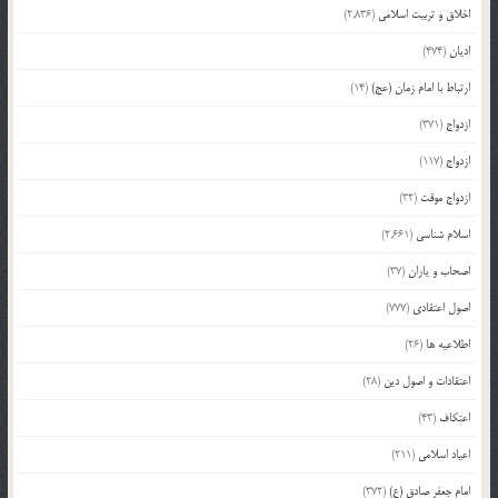
اخلاق و تربیت اسلامی
(2,836)
ادیان
(474)
ارتباط با امام زمان (عج)
(14)
ازدواج
(371)
ازدواج
(117)
ازدواج موقت
(32)
اسلام شناسی
(2,661)
اصحاب و یاران
(37)
اصول اعتقادی
(777)
اطلاعیه ها
(26)
اعتقادات و اصول دین
(28)
اعتکاف
(43)
اعیاد اسلامی
(211)
امام جعفر صادق (ع)
(372)