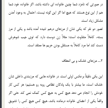
در صورتي که نامزد شما چنين خانواده اي داشته باشد، اگر خانواده خود شما
هم از اين نوع هستند که هيچ اما اگر اين گونه نيست، احتمال به وجود آمدن
مشکل زياد است.
تصور دو نفر که يکي شان از مرزهاي درهم تنيده آمده باشد و يکي از مرز
بسته، کاملاً متفاوت است؛ مثلاً زن دوست دارد که توي جيب شوهرش
دست کند اما مرد کاملاً به مستقل بودن حريم ها معتقد است.
2ــ مرزهاي خشک و بي انعطاف
اين يکي دقيقاً برعکس اولي است. در خانواده هايي که مرزبندي داخلي شان
خشک است، ما بيشتر با يک پادگان نظامي روبه رو هستيم؛ هر کس کار
خودش را انجام مي دهد هيچ کس به هيچ کس کمک نمي کند حتي اگر
واقعاً يکي از اعضاي خانواده درمانده باشد، هيچ کس هيچ کس را تشويق