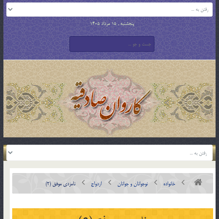
پنجشنبه , 15 مرداد 1405
خانواده
نوجوانان و جوانان
ازدواج
نامزدي موفق (2)