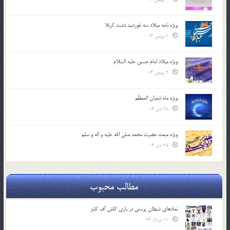
ویژه نامه میلاد سه خورشید دشت کربلا
2 بهمن 04
ویژه میلاد امام حسین علیه السلام
2 بهمن 04
ویژه ماه شعبان المعظّم
28 دی 04
ویژه مبعث حضرت محمد صلی الله علیه و اله و سلم
25 دی 04
مطالب محبوب
نمادهای شیطان پرستی در بازی کلش آف کلنز
11 مرداد 94