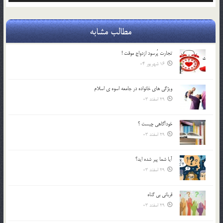
مطالب مشابه
تجارت پُرسود ازدواج موقت !
16 شهریور 04
ويژگي هاي خانواده در جامعه اسوه ي اسلام
29 اسفند 03
خودآگاهى چيست ؟
29 اسفند 03
آیا شما پیر شده اید؟
29 اسفند 03
قرباني بي گناه
29 اسفند 03