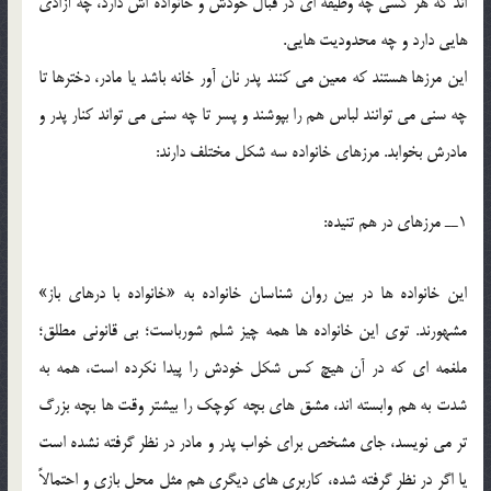
اند که هر کسي چه وظيفه اي در قبال خودش و خانواده اش دارد، چه آزادي
هايي دارد و چه محدوديت هايي.
اين مرزها هستند که معين مي کنند پدر نان آور خانه باشد يا مادر، دخترها تا
چه سني مي توانند لباس هم را بپوشند و پسر تا چه سني مي تواند کنار پدر و
مادرش بخوابد. مرزهاي خانواده سه شکل مختلف دارند:
1ــ مرزهاي در هم تنيده:
اين خانواده ها در بين روان شناسان خانواده به «خانواده با درهاي باز»
مشهورند. توي اين خانواده ها همه چيز شلم شورباست؛ بي قانوني مطلق؛
ملغمه اي که در آن هيچ کس شکل خودش را پيدا نکرده است، همه به
شدت به هم وابسته اند، مشق هاي بچه کوچک را بيشتر وقت ها بچه بزرگ
تر مي نويسد، جاي مشخص براي خواب پدر و مادر در نظر گرفته نشده است
يا اگر در نظر گرفته شده، کاربري هاي ديگري هم مثل محل بازي و احتمالاً