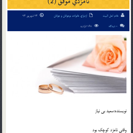
نامزدي موفق (2)
خادم اهل البیت
ازدواج
,
خانواده
,
نوجوانان و جوانان
24 شهریور 94
0 دیدگاه
1168بازدید
نویسنده:سعيد بي نياز
وقتي نامزد کوچک بود