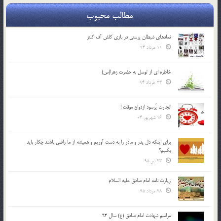
مطالب محبوب
نمادهای شیطان پرستی در بازی کلش آف کلنز
11 مرداد 94
خاطره ای از توسل به حضرت زهرا(س)
23 خرداد 94
تجارت پُرسود ازدواج موقت !
16 شهریور 04
براي اينكه دل پدر و مادر را به دست آوريم و هميشه از ما راضي باشند چكار بايد
بكنيم؟
23 تیر 95
زیارت نامه امام صادق علیه السلام
28 مرداد 95
مراسم شهادت امام صادق (ع) سال 93