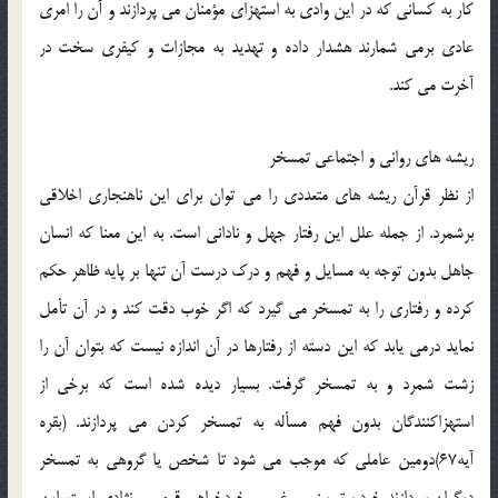
كار به كساني كه در اين وادي به استهزاي مؤمنان مي پردازند و آن را امري
عادي برمي شمارند هشدار داده و تهديد به مجازات و كيفري سخت در
آخرت مي كند.
ريشه هاي رواني و اجتماعي تمسخر
از نظر قرآن ريشه هاي متعددي را مي توان براي اين ناهنجاري اخلاقي
برشمرد. از جمله علل اين رفتار جهل و ناداني است. به اين معنا كه انسان
جاهل بدون توجه به مسايل و فهم و درك درست آن تنها بر پايه ظاهر حكم
كرده و رفتاري را به تمسخر مي گيرد كه اگر خوب دقت كند و در آن تأمل
نمايد درمي يابد كه اين دسته از رفتارها در آن اندازه نيست كه بتوان آن را
زشت شمرد و به تمسخر گرفت. بسيار ديده شده است كه برخي از
استهزاكنندگان بدون فهم مسأله به تمسخر كردن مي پردازند. (بقره
آيه67)دومين عاملي كه موجب مي شود تا شخص يا گروهي به تمسخر
ديگران بپردازند خود برتر بيني و غرور و خودخواهي قومي و نژادي است. اين