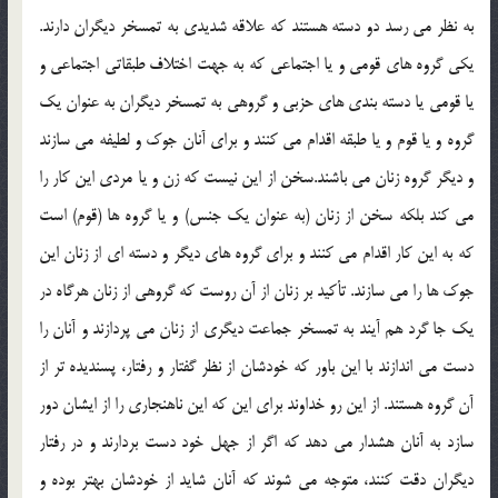
به نظر مي رسد دو دسته هستند كه علاقه شديدي به تمسخر ديگران دارند.
يكي گروه هاي قومي و يا اجتماعي كه به جهت اختلاف طبقاتي اجتماعي و
يا قومي يا دسته بندي هاي حزبي و گروهي به تمسخر ديگران به عنوان يك
گروه و يا قوم و يا طبقه اقدام مي كنند و براي آنان جوك و لطيفه مي سازند
و ديگر گروه زنان مي باشند.سخن از اين نيست كه زن و يا مردي اين كار را
مي كند بلكه سخن از زنان (به عنوان يك جنس) و يا گروه ها (قوم) است
كه به اين كار اقدام مي كنند و براي گروه هاي ديگر و دسته اي از زنان اين
جوك ها را مي سازند. تأكيد بر زنان از آن روست كه گروهي از زنان هرگاه در
يك جا گرد هم آيند به تمسخر جماعت ديگري از زنان مي پردازند و آنان را
دست مي اندازند با اين باور كه خودشان از نظر گفتار و رفتار، پسنديده تر از
آن گروه هستند. از اين رو خداوند براي اين كه اين ناهنجاري را از ايشان دور
سازد به آنان هشدار مي دهد كه اگر از جهل خود دست بردارند و در رفتار
ديگران دقت كنند، متوجه مي شوند كه آنان شايد از خودشان بهتر بوده و