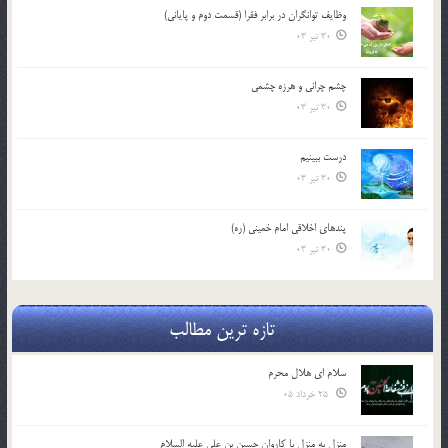
وظایف توانگران در برابر فقرا (قسمت دوم و پایانی)
30 تیر 03
چشم ‏چرانى و هرزه‏ چشمى
30 تیر 03
درست ببينيم
30 تیر 03
پندهاي اخلاقي امام خميني (ره)
30 تیر 03
تازه ترین مطالب
سلام ای هلال محرم
25 خرداد 05
منزل به منزل با کاروان حسین بن علی علیه السلام