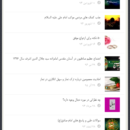
10 فروردین 94
جذب کمک های مردمی موکب امام علی علیه السلام
11 شهریور 96
50 نکته برای ازدواج موفق
16 فروردین 94
اجتماع عظیم صادقیون در آستان مقدس امامزاده سید جلال الدین اشرف سال 1396
29 تیر 96
احادیث معصومین درباره ترک نماز و سهل انگاری در نماز
29 آذر 95
چه نظراتی در مورد دجال وجود دارد؟
28 مرداد 94
سوالات طبی و پاسخ های امام صادق(ع)
28 اسفند 93