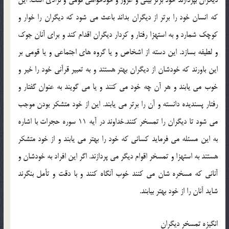
كه انسان خود را برتر از ديگران بداند باعث مي شود كه ديگران را خوار و
كوچك شمارد و به استهزا رفتار و كردار ديگران اقدام كند و براي آنان جوك
و لطيفه بسازد. اين دسته از اشخاص و يا گروه هاي اجتماعي و يا قومي بر
اين باورند كه خودشان از ديگران بهتر هستند و به تعبير قرآني خود را خير و
خوب مي يابند و هر آن چه خود مي كنند و يا مي گويند به عنوان گفتار و
رفتار پسنديده دانسته و آن را برتر مي يابند. اين از خود متشكر بودن موجب
مي شود تا ديگران را تمسخر كنند.خداوند در آيه 11 سوره حجرات با اشاره
به اين مسئله مي فرمايد كساني كه خود را بهتر مي يابند و از خود متشكر
هستند به استهزا و تمسخر اقوام ديگر مي پردازند. اگر اين افراد به خودشان و
آناني كه مسخره شان مي كنند خوب آنگاه كنند و با دقت و تأمل بنگرند
شايد آنان را از خود بهتر بيابند.
انگيزه تمسخر ديگران