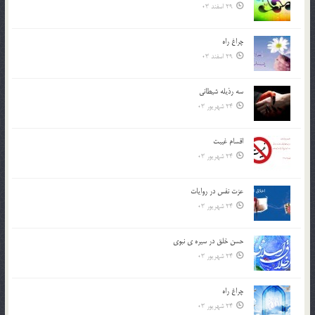
29 اسفند 03
چراغ راه
29 اسفند 03
سه رذیله شیطانی
24 شهریور 03
اقسام غيبت
24 شهریور 03
عزت نفس در روايات
24 شهریور 03
حسن خلق در سيره ي نبوي
24 شهریور 03
چراغ راه
24 شهریور 03