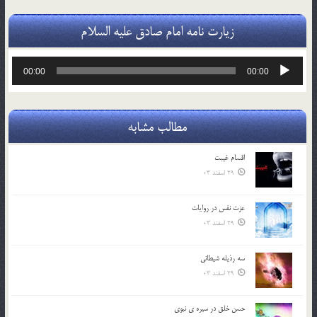
زیارت نامه امام صادق علیه السلام
پخش‌کننده
00:00
00:00
صوت
مطالب مشابه
اقسام غيبت
29 اسفند 03
عزت نفس در روايات
29 اسفند 03
سه رذیله شیطانی
29 اسفند 03
حسن خلق در سيره ي نبوي