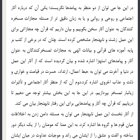
در اين جا مي توان از دو منظر به پيامدها نگريست؛ يكي آن كه درباره آثار
اجتماعي و روحي و رواني و يا به زبان دقيق تر از مسئله مجازات مسخره
كنندگان به عنوان آثار سخن بگوييم و بيان داريم كه قرآن چه مجازاتي براي
اين عمل زشت و نابهنجار مشخص كرده است. چنان كه در برخي از كتب بر
پايه آموزه هاي قرآني و بيانات الهي به مجازات تمسخركنندگان به عنوان
آثار و پيامدهاي استهزا اشاره شده و بيان گرديده است كه از آثار اين عمل
در دنيا و آخرت مي توان به حبط اعمال، ارتداد، حسرت در قيامت و خواري و
ذلت و عذاب اخروي اشاره كرد.دوم آن كه از منظر آثار اجتماعي و تأثيرات
زيانبار تمسخر بپردازيم. در اين جا به اين بخش بيشتر توجه مي دهيم تا
دريابيم كه قرآن چه آثار و پيامدهايي براي اين رفتار نابهنجار بيان مي كند.
از آثار نخست اين عمل نابهنجار مي توان به مسئله دامن زدن به اختلافات
ميان قوم ها و گروه ها اشاره كرد. به اين معنا كه مومنان را از يك ديگر دور
ساخته و الفت و عشق را از ايشان مي راند و موجبات عداوت در ميان ايشان