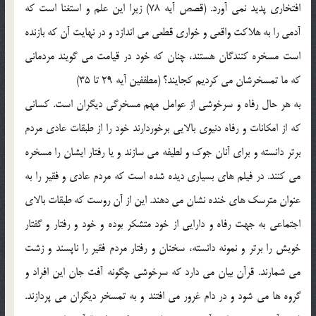
افتخاري پديد نمي آورد. (قصص آيه 78) زيرا اين علم و استغنا است كه
آدمي را به هلاكت واقعي و خواري قطعي مي اندازد و در نهايت آن كه بازنده
است مسخره كنندگان هستند، چنان كه خود در قيامت مي گويند مردماني
كه ما تمسخرشان مي كرديم كجايند؟ (مطففين آيه 29 تا 35)
به هر حال رفاه و سرخوشي از عوامل مهم مسخرگي ديگران است. كساني
كه از امكانات و رفاه دنيوي بالايي برخوردارند خود را از طبقات عادي مردم
برتر دانسته و براي آنان جوك و لطيفه مي سازند و يا رفتار ايشان را مسخره
مي كنند. در فيلم هاي بسياري ديده شده است كه مردم عادي و فقير را به
عنوان مترسك هاي خنده نشان مي دهند. اين از آن روست كه طبقات بالاي
اجتماعي به جهت رفاه و دارايي از خود متشكر بوده و خود و رفتار و گفتار
خويش را برتر و نمونه دانسته، سخنان و رفتار مردم فقير را ناپسند و زشت
مي شمارند. قرآن بيان مي دارد كه سرخوشي چگونه آفت جان اين افراد و
گروه ها مي شود و در دام غرور مي افتند و به تمسخر ديگران مي پردازند.