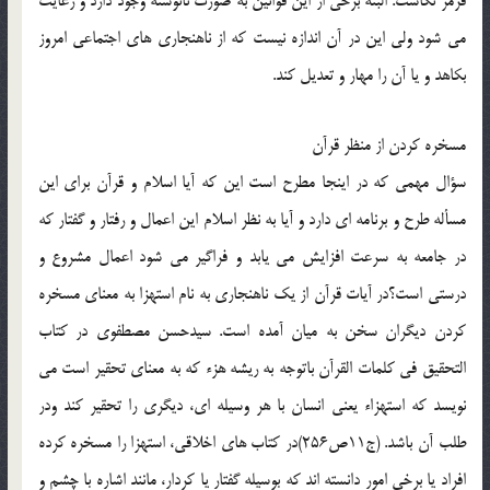
قرمز نگاشت. البته برخي از اين قوانين به صورت نانوشته وجود دارد و رعايت
مي شود ولي اين در آن اندازه نيست كه از ناهنجاري هاي اجتماعي امروز
بكاهد و يا آن را مهار و تعديل كند.
مسخره كردن از منظر قرآن
سؤال مهمي كه در اينجا مطرح است اين كه آيا اسلام و قرآن براي اين
مسأله طرح و برنامه اي دارد و آيا به نظر اسلام اين اعمال و رفتار و گفتار كه
در جامعه به سرعت افزايش مي يابد و فراگير مي شود اعمال مشروع و
درستي است؟در آيات قرآن از يك ناهنجاري به نام استهزا به معناي مسخره
كردن ديگران سخن به ميان آمده است. سيدحسن مصطفوي در كتاب
التحقيق في كلمات القرآن باتوجه به ريشه هزء كه به معناي تحقير است مي
نويسد كه استهزاء يعني انسان با هر وسيله اي، ديگري را تحقير كند ودر
طلب آن باشد. (ج11ص256)در كتاب هاي اخلاقي، استهزا را مسخره كرده
افراد يا برخي امور دانسته اند كه بوسيله گفتار يا كردار، مانند اشاره با چشم و