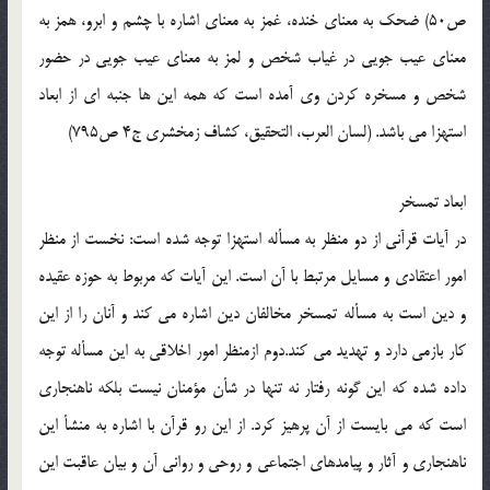
ص50) ضحك به معناي خنده، غمز به معناي اشاره با چشم و ابرو، همز به
معناي عيب جويي در غياب شخص و لمز به معناي عيب جويي در حضور
شخص و مسخره كردن وي آمده است كه همه اين ها جنبه اي از ابعاد
استهزا مي باشد. (لسان العرب، التحقيق، كشاف زمخشري ج4 ص795)
ابعاد تمسخر
در آيات قرآني از دو منظر به مسأله استهزا توجه شده است: نخست از منظر
امور اعتقادي و مسايل مرتبط با آن است. اين آيات كه مربوط به حوزه عقيده
و دين است به مسأله تمسخر مخالفان دين اشاره مي كند و آنان را از اين
كار بازمي دارد و تهديد مي كند.دوم ازمنظر امور اخلاقي به اين مسأله توجه
داده شده كه اين گونه رفتار نه تنها در شأن مؤمنان نيست بلكه ناهنجاري
است كه مي بايست از آن پرهيز كرد. از اين رو قرآن با اشاره به منشأ اين
ناهنجاري و آثار و پيامدهاي اجتماعي و روحي و رواني آن و بيان عاقبت اين