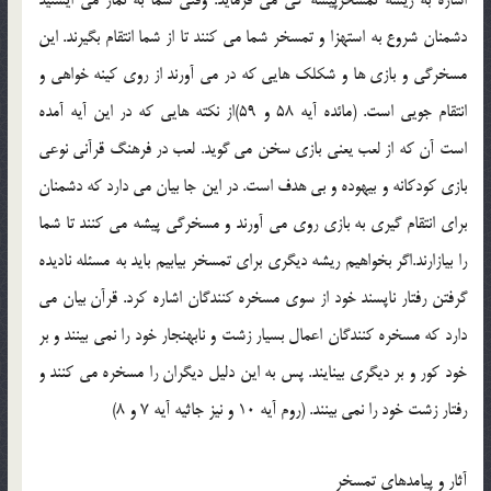
اشاره به ريشه تمسخرپيشه گي مي فرمايد: وقتي شما به نماز مي ايستيد
دشمنان شروع به استهزا و تمسخر شما مي كنند تا از شما انتقام بگيرند. اين
مسخرگي و بازي ها و شكلك هايي كه در مي آورند از روي كينه خواهي و
انتقام جويي است. (مائده آيه 58 و 59)از نكته هايي كه در اين آيه آمده
است آن كه از لعب يعني بازي سخن مي گويد. لعب در فرهنگ قرآني نوعي
بازي كودكانه و بيهوده و بي هدف است. در اين جا بيان مي دارد كه دشمنان
براي انتقام گيري به بازي روي مي آورند و مسخرگي پيشه مي كنند تا شما
را بيازارند.اگر بخواهيم ريشه ديگري براي تمسخر بيابيم بايد به مسئله ناديده
گرفتن رفتار ناپسند خود از سوي مسخره كنندگان اشاره كرد. قرآن بيان مي
دارد كه مسخره كنندگان اعمال بسيار زشت و نابهنجار خود را نمي بينند و بر
خود كور و بر ديگري بينايند. پس به اين دليل ديگران را مسخره مي كنند و
رفتار زشت خود را نمي بينند. (روم آيه 10 و نيز جاثيه آيه 7 و 8)
آثار و پيامدهاي تمسخر