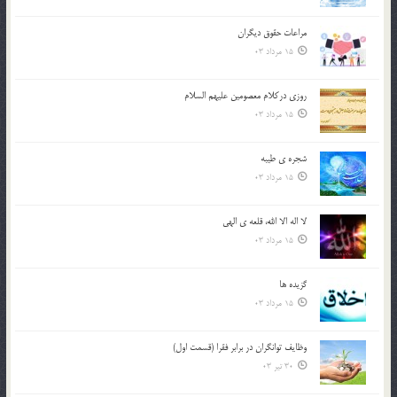
مراعات حقوق ديگران
15 مرداد 03
روزي دركلام معصومين عليهم السلام
15 مرداد 03
شجره ي طيبه
15 مرداد 03
لا اله الا الله، قلعه ي الهي
15 مرداد 03
گزيده ها
15 مرداد 03
وظایف توانگران در برابر فقرا (قسمت اول)
30 تیر 03