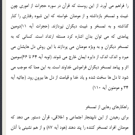
را فراهم مي آورد. از اين روست كه قرآن در سوره حجرات از اموري چون
غيبت و تمسخر بازداشته و از مومنان خواسته كه اين شيوه رفتاري را كنار
گذاشته و به تمسخر و غيبت ديگران نپردازند. (حجرات آيه 11)دومين
پيامدي كه مي توان بدان اشاره كرد مسئله ارتداد است. كساني كه به
تمسخر ديگران و به ويژه مومنان مي پردازند با اين روش دل هايشان مي
ميرد و اندك اندك از دايره ايمان خارج مي شوند. (توبه آيه 64 تا 66)سومين
اثر و پيامد تمسخر ديگران فراموشي خداوند است. به اين معنا كه موجب مي
شود تا دل ها سخت شده و ياد خدا و قيامت از دل ها بيرون رود. (جاثيه آيه
34 و مومنون آيه 110)
راهكارهاي رهايي از تمسخر
براي رهيدن از اين نابهنجار اجتماعي و اخلاقي، قرآن دستور مي دهد كه
مومنان افراد تمسخر كننده را پند دهند (هود آيه 87) و از هم نشيني با آنان