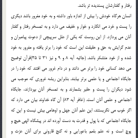
رفتار و گفتارشان پسنديده تر باشد.
انسان هرگاه خودش را بيش از اندازه باور داشته و به خود مغرور باشد ديگري
را پست و خرد مي انگارد و خوار و خفيف مي دارد و به تمسخر رفتار و گفتار
آنان مي پردازد. از اين روست كه يكي از علل سرپيچي از دعوت پيامبران و
عدم گرايش به حق و حقيقت اين است كه خود را برتر يافته و مغرور به خود
شده و از خود متشكر باشد. (جاثيه آيه 8 و 9 و نيز 31 تا 35)قرآن توضيح
مي دهد كساني خود را برتر مي دانند و در دام غرور مي افتند كه خود را در
جايگاه اجتماعي و يا علمي برتر بيابند. بنابراين ريشه غروري كه موجب مي
شود ديگران را پست و حقير بشمارند و به تمسخر آنان بپردازند، جايگاه
اجتماعي و علمي آنان است. (غافر آيه 83) آن گاه خداوند بيان مي دارد كه
اگر خوب مي نگريستند، اين علم آنان جهل و اوهامي بيش نيست و اين كه
جايگاه اجتماعي كه با پول و قدرت به دست آورده اند در پيشگاه الهي هيچ و
پوچ است و نه علم بلعم باعورايي و نه گنج قاروني براي آنان عزت و