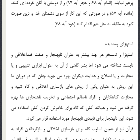
پرهيز نمايند. (انعام آيه 68 و حجر آيه 94) و از دوستي با آنان خودداري كنند.
(مائده آيه 57) و در صورتي كه اين كار از سوي دشمنان خدا و دين صورت
گيرد به مقابله به مثل هم اقدام كنند.(هود آيه 38)
استهزاي پسنديده
استهزا و تمسخر هر چند بيشتر به عنوان نابهنجار و صفت ضداخلاقي و
ناپسند شناخته مي شود اما بشر گاهي از آن به عنوان ابزاري تنبيهي و يا
مجازات و يا اصلاح و هدايت ديگران بهره مي جويد چنان كه در دوران ما
اين روش به عنوان يكي از روش هاي بازسازي اخلاقي و گاه تنبيه و
مجازات گناهكاران و افراد ناسالم اجتماعي و تخريب ناهنجاري ها بهره
گرفته مي شود و همانند آتش كه گاه براي خاموش كردن آتش استفاده مي
شود، اين نابهنجار براي نابودي نابهنجار مورد استفاده قرار مي گيرد.
قرآن نيز از همين اسلوب گاه براي بازسازي اخلاقي و بازگرداندن افراد به
مسير درست تكاملي و هدايت بهره مي گيرد.(من اساليب التربيه في القرآن