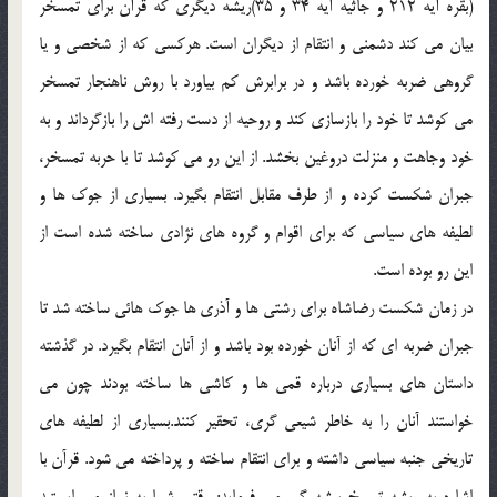
(بقره آيه 212 و جاثيه آيه 34 و 35)ريشه ديگري كه قرآن براي تمسخر
بيان مي كند دشمني و انتقام از ديگران است. هركسي كه از شخصي و يا
گروهي ضربه خورده باشد و در برابرش كم بياورد با روش ناهنجار تمسخر
مي كوشد تا خود را بازسازي كند و روحيه از دست رفته اش را بازگرداند و به
خود وجاهت و منزلت دروغين بخشد. از اين رو مي كوشد تا با حربه تمسخر،
جبران شكست كرده و از طرف مقابل انتقام بگيرد. بسياري از جوك ها و
لطيفه هاي سياسي كه براي اقوام و گروه هاي نژادي ساخته شده است از
اين رو بوده است.
در زمان شكست رضاشاه براي رشتي ها و آذري ها جوك هائي ساخته شد تا
جبران ضربه اي كه از آنان خورده بود باشد و از آنان انتقام بگيرد. در گذشته
داستان هاي بسياري درباره قمي ها و كاشي ها ساخته بودند چون مي
خواستند آنان را به خاطر شيعي گري، تحقير كنند.بسياري از لطيفه هاي
تاريخي جنبه سياسي داشته و براي انتقام ساخته و پرداخته مي شود. قرآن با