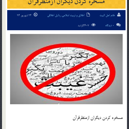
مسخره كردن ديگران ازمنظرقرآن
خادم اهل البیت
اخلاق و تربیت اسلامی
,
رذایل اخلاقی
24 شهریور 94
0 دیدگاه
4607بازدید
مسخره كردن ديگران ازمنظرقرآن