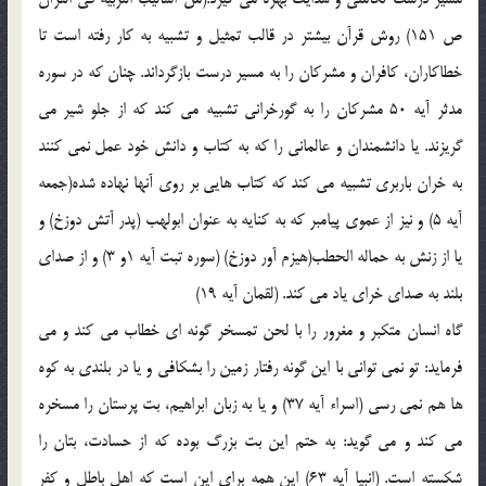
ص 151) روش قرآن بيشتر در قالب تمثيل و تشبيه به كار رفته است تا
خطاكاران، كافران و مشركان را به مسير درست بازگرداند. چنان كه در سوره
مدثر آيه 50 مشركان را به گورخراني تشبيه مي كند كه از جلو شير مي
گريزند. يا دانشمندان و عالماني را كه به كتاب و دانش خود عمل نمي كنند
به خران باربري تشبيه مي كند كه كتاب هايي بر روي آنها نهاده شده(جمعه
آيه 5) و نيز از عموي پيامبر كه به كنايه به عنوان ابولهب (پدر آتش دوزخ) و
يا از زنش به حماله الحطب(هيزم آور دوزخ) (سوره تبت آيه 1و 3) و از صداي
بلند به صداي خراي ياد مي كند. (لقمان آيه 19)
گاه انسان متكبر و مغرور را با لحن تمسخر گونه اي خطاب مي كند و مي
فرمايد: تو نمي تواني با اين گونه رفتار زمين را بشكافي و يا در بلندي به كوه
ها هم نمي رسي (اسراء آيه 37) و يا به زبان ابراهيم، بت پرستان را مسخره
مي كند و مي گويد: به حتم اين بت بزرگ بوده كه از حسادت، بتان را
شكسته است. (انبيا آيه 63) اين همه براي اين است كه اهل باطل و كفر