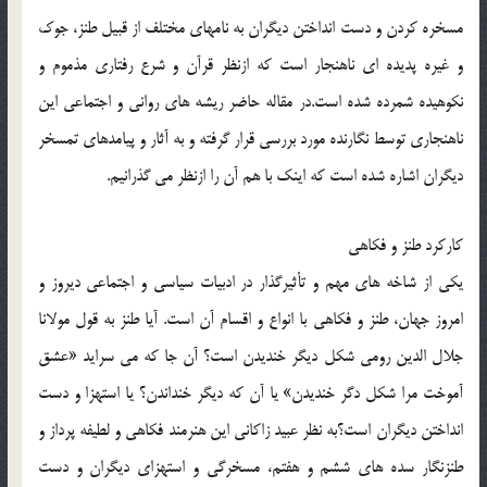
مسخره كردن و دست انداختن ديگران به نامهاي مختلف از قبيل طنز، جوك
و غيره پديده اي ناهنجار است كه ازنظر قرآن و شرع رفتاري مذموم و
نكوهيده شمرده شده است.در مقاله حاضر ريشه هاي رواني و اجتماعي اين
ناهنجاري توسط نگارنده مورد بررسي قرار گرفته و به آثار و پيامدهاي تمسخر
ديگران اشاره شده است كه اينك با هم آن را ازنظر مي گذرانيم.
كاركرد طنز و فكاهي
يكي از شاخه هاي مهم و تأثيرگذار در ادبيات سياسي و اجتماعي ديروز و
امروز جهان، طنز و فكاهي با انواع و اقسام آن است. آيا طنز به قول مولانا
جلال الدين رومي شكل ديگر خنديدن است؟ آن جا كه مي سرايد «عشق
آموخت مرا شكل دگر خنديدن» يا آن كه ديگر خنداندن؟ يا استهزا و دست
انداختن ديگران است؟به نظر عبيد زاكاني اين هنرمند فكاهي و لطيفه پرداز و
طنزنگار سده هاي ششم و هفتم، مسخرگي و استهزاي ديگران و دست