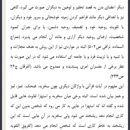
ديگر اعضاي بدن به قصد تحقير و توهين به ديگران صورت مي گيرد، گاهي
نيز با اهدافي ديگر مانند فراهم كردن زمينه خوشحالي و سرور خود و ديگران،
يا تقويت روحيه خود و تضعيف روحيه دشمن، يا براي جبران كمبود
شخصيت، ارضاي روحيه ديگر آزاري و مانند آن انجام مي پذيرد. (معراج
السعاده، نراقي ص502) البته در مواردي نيز از اين روش به هدف مجازات و
يا تنبيه و يا تربيت فرد و يا جامعه اي استفاده مي شود كه در اين صورت به
نظر برخي از مفسران امري پسنديده و ممدوح مي باشد. (الفرقان ج26
ص244)
اين مفهوم در آيات قرآني با واژگان ديگري چون سخريه، ضحك، غمز، لمز
و همز بيان شده است. البته برخي ميان سخريه و استهزا تفاوت هايي قايل
شده و گفته اند كه استهزا در جايي به كار مي رود كه شخص بدون اين كه
كاري انجام دهد ريشخند مي شود ولي سخريه در آن جايي است كه اين
ريشخند به خاطر كاري است كه شخص انجام مي دهد. (الفروق اللغويه