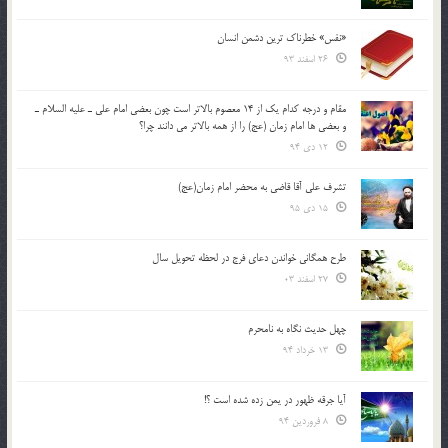
«نفس» خطرناک ترین دشمن انسان
26 اسفند 93
مقام و درجه كدام يك از 14 معصوم بالاتر است چون بعضي امام علي ـ عليه السلام ـ
و بعضي ها امام زمان (عج) را از همه بالاتر مي دانند چرا؟
12 دی 94
تشرف علي آقا قاضي به محضر امام زمان(عج)
15 دی 95
طرح همگانی خواندن دعای فرج در لحظه تحویل سال
27 اسفند 03
چهل حدیث نگاه به نامحرم
13 خرداد 94
آیا جرقه ظهور در یمن زده شده است ؟!
8 فروردین 94