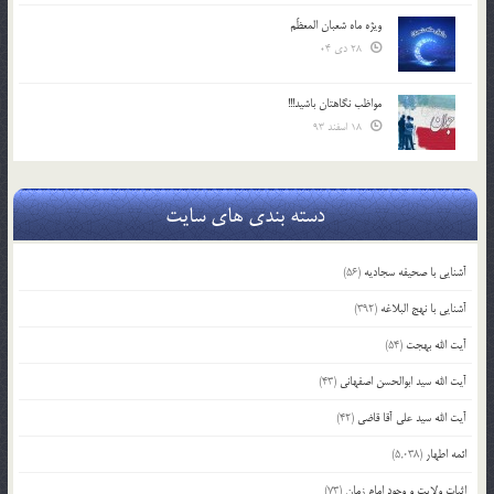
ویژه ماه شعبان المعظّم
28 دی 04
مواظب نگاهتان باشید!!!
18 اسفند 93
دسته بندی های سایت
آشنایی با صحیفه سجادیه
(56)
آشنایی با نهج البلاغه
(392)
آیت الله بهجت
(54)
آیت الله سید ابوالحسن اصفهانی
(43)
آیت الله سید علی آقا قاضی
(42)
ائمه اطهار
(5,038)
اثبات ولایت و وجود امام زمان
(73)