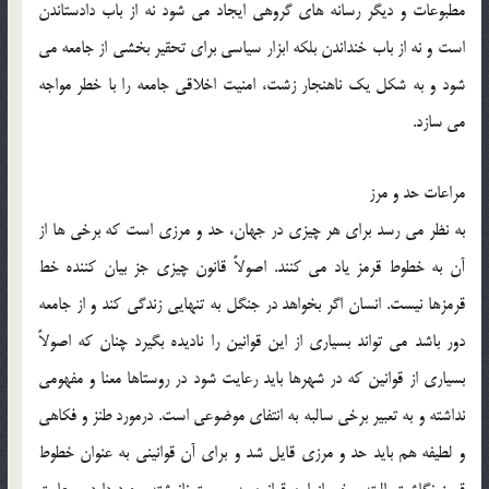
مطبوعات و ديگر رسانه هاي گروهي ايجاد مي شود نه از باب دادستاندن
است و نه از باب خنداندن بلكه ابزار سياسي براي تحقير بخشي از جامعه مي
شود و به شكل يك ناهنجار زشت، امنيت اخلاقي جامعه را با خطر مواجه
مي سازد.
مراعات حد و مرز
به نظر مي رسد براي هر چيزي در جهان، حد و مرزي است كه برخي ها از
آن به خطوط قرمز ياد مي كنند. اصولاً قانون چيزي جز بيان كننده خط
قرمزها نيست. انسان اگر بخواهد در جنگل به تنهايي زندگي كند و از جامعه
دور باشد مي تواند بسياري از اين قوانين را ناديده بگيرد چنان كه اصولاً
بسياري از قوانين كه در شهرها بايد رعايت شود در روستاها معنا و مفهومي
نداشته و به تعبير برخي سالبه به انتفاي موضوعي است. درمورد طنز و فكاهي
و لطيفه هم بايد حد و مرزي قايل شد و براي آن قوانيني به عنوان خطوط