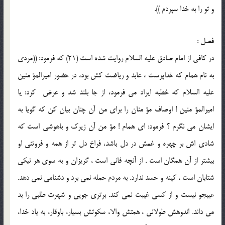
و تو را به خدا سپردم )).
فصل :
در كافى از امام صادق عليه السلام روايت شده است (21) كه فرمود: ((مردى
به نام همام كه خداپرست ، عابد و رياضت كش بود، در حضور اميرالمؤ منين
عليه السلام كه خطبه ايراد مى فرمود، از جا بلند شد و عرض ‍ كرد: يا
اميرالمؤ منين ! اوصاف مؤ منان را براى من آن چنان بيان كن كه گويا به
ايشان مى نگرم ؟ فرمود: اى همام ! مؤ من آن زيرك و باهوشى است كه
شادى اش بر چهره و غمش در دل باشد، فراخ دل تر از همه و فروتنى او
بيشتر از آن همگان است . از آنچه فانى است ، گريزان و به سوى هر نيكى
شتابان است ، كينه و حسد ندارد. به مردم حمله نمى برد و دشنامى نمى دهد.
عيبجو نيست و از كسى غيبت نمى كند. برترى جويى و شهرت طلبى را بد
مى داند. اندوهش طولانى ، همتش والا، سكوتش بسيار، باوقار، به ياد خدا،