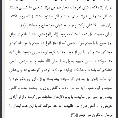
در راه زنده نگه داشتن امر ما به ديدار هم مى روند. شيعيان ما كسانى هستند
كه اگر خشمگين شوند، ستم نكنند و اگر خشنود باشند، زياده روى نكنند.
براى همسايگانشان بركت و براى معاشران خود صلح و صفايند.))(1)
از آن حضرت نقل شده است كه فرمود: ((اميرالمؤ منين عليه السلام در عراق
نماز صبح را با مردم خواند، همين كه از نماز فارغ شد مردم را موعظه كرد و
خود گريست و آنها را نيز از خوف خدا به گريه آورد، سپس فرمود: هان ! به
خدا سوگند در زمان حبيبم رسول خدا صلى اللّه عليه و اله مردمى را مى
شناختم كه بامداد و شامگاه ژوليده مو، گرد آلوده و گرسنه بودند و پيشانى
آنها مانند زانوى بز بود (در اثر سجده پينه بسته بود) براى پروردگار خود با
سجود و قيام شب را به سر مى بردند و گاهى روى پا ايستاده بودند و گاهى
پيشانى بر زمين مى ساييدند. با پروردگارشان مناجات مى كردند و از او آزادى
خويش را از آتش دوزخ مى طلبيدند، به خدا سوگند كه با اين همه ايشان را
ترسان و نگران مى ديدم )).(2)