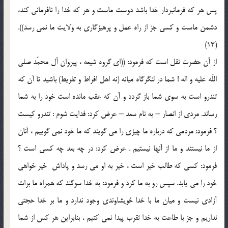
پس هر كه فرمانبردار خدا باشد دوست ماست و هر كه خدا را نافرمانى كند،
دشمن ماست و كسى جز از راه عمل و پرهيزگارى به ولايت ما نمى رسد)).
(13)
از آن حضرت نقل است كه فرمود: ((اى گروه شيعه ، پيروان آل محمّد صلى
اللّه عليه و اله ! شما در لنگرگاه ميانه (نه اهل افراط و تفريط) باشيد تا آن كه
تندرو است به سوى شما باز گردد و آن كه عقب مانده است خود را به شما
رساند. مردى از انصار – به نام سعد – عرض كرد: فدايت شوم : تندرو كيست
؟ فرمود: مردمى كه درباره ما چيزى را مى گويند كه ما خود نمى گوييم ، آنان
از ما نيستند و ما از آنها نيستيم . عرض كرد: در چه بعد چه كسى است ؟
فرمود: كسى كه طالب خير است ، خير به او مى رسد و پاداش ‍ خير خواهى
خود را مى يابد. سپس رو به ما كرد و فرمود: به خدا سوگند كه همراه ما برات
آزادى نيست و ميان ما با خدا خويشاوندى وجود ندارد و ما بر خدا حجتى
نداريم و جز با طاعت به خدا تقرب پيدا نمى كنيم ، بنابراين هر كس از شما