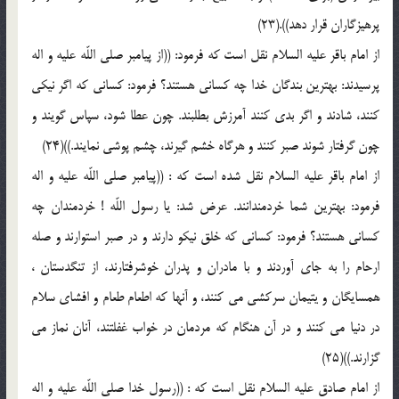
پرهيزگاران قرار دهد)).(23)
از امام باقر عليه السلام نقل است كه فرمود: ((از پيامبر صلى اللّه عليه و اله
پرسيدند: بهترين بندگان خدا چه كسانى هستند؟ فرمود: كسانى كه اگر نيكى
كنند، شادند و اگر بدى كنند آمرزش بطلبند. چون عطا شود، سپاس گويند و
چون گرفتار شوند صبر كنند و هرگاه خشم گيرند، چشم پوشى نمايند.))(24)
از امام باقر عليه السلام نقل شده است كه : ((پيامبر صلى اللّه عليه و اله
فرمود: بهترين شما خردمندانند. عرض شد: يا رسول اللّه ! خردمندان چه
كسانى هستند؟ فرمود: كسانى كه خلق نيكو دارند و در صبر استوارند و صله
ارحام را به جاى آوردند و با مادران و پدران خوشرفتارند، از تنگدستان ،
همسايگان و يتيمان سركشى مى كنند، و آنها كه اطعام طعام و افشاى سلام
در دنيا مى كنند و در آن هنگام كه مردمان در خواب غفلتند، آنان نماز مى
گزارند.))(25)
از امام صادق عليه السلام نقل است كه : ((رسول خدا صلى اللّه عليه و اله