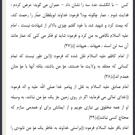
كس ‍ – با انگشت عدد سه را نشان داد – حمران مى گويد: عرض كردم :
فدايت شوم ، عمار چگونه بود؟ فرمود: خداوند ابويقظان عمّار را رحمت كند،
كه بيعت كرد و شهيد شد. با خود گفتم چيزى بالاتر از شهادت نيست ، امام
عليه السلام نگاهى به من كرد و فرمود: شايد تو فكر مى كنى كه عمار مانند
آن سه تن است ، هيهات ، هيهات )).(37)
از امام كاظم عليه السلام نقل شده كه فرمود: ((اين طور نيست كه تمام
كسانى كه معتقد به ولايت ما هستند، مؤ من باشند، بلكه آنها با مؤ منان
همدم اند)).(38)
امام صادق عليه السلام به نقل از پيامبر خدا صلى اللّه عليه و اله فرمود:
((خداى تعالى مى فرمايد: اگر در روى زمين جز يك مؤ من نباشد، به وسيله
او از همه مخلوق بى نيازى جويم و از ايمانش براى او همدمى سازم كه
محتاج كسى نباشد)).(39)
امام باقر عليه السلام فرمود: ((براستى خداوند به خاطر يك مؤ من نابودى را