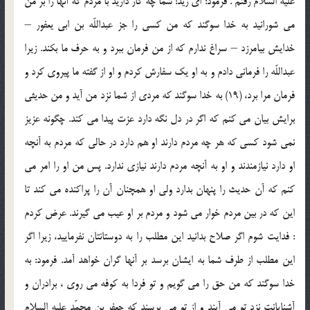
عليه السلام رفتم . فرمود: اى زيد! شما چه كار داريد با مردم كه آنها را بر من
مى شورانيد به خدا سوگند كه من كسى را جز عبداللّه بن ابى يعفور –
خدايش بيامرزد – سراغ ندارم كه از من فرمان ببرد و به حرف ما بكند. زيرا
عبداللّه را فرمانى دادم و به او يك سفارش كردم و او از گفته ما پيروى كرد و
فرمان مرا برد، (19) به خدا سوگند كه مردى از شما نزد من آيد و من حديثى
برايش بيان مى كنم كه اگر در دل نگه دارد عزت پيدا مى كند. چگونه عزيز
نمى شود كسى كه هر چه مردم دارند او هم دارد در حالى كه مردم به آنچه
او دارد نيازمندند و او به آنچه مردم دارند نيازى ندارد. پس من او را امر مى
كنم كه آن حديث را پنهان بدارد ولى او همچنان آن را پراكنده مى كند تا
اين كه در بين مردم خوار مى شود و مردم بر او عيب مى گيرند. عرض كردم
: فدايت شوم اگر صلاح بدانيد اين مطلب را به دوستانتان نفرماييد، زيرا اگر
اين مطلب از طرف شما به ايشان برسد بر آنها گران خواهد آمد. فرمود: به
خدا سوگند كه من حق را مى گويم و تو فردا به كوفه مى روى ، برادران و
آشنايانت نزد تو مى آيند و از تو مى پرسند كه جعفر بن محمّد عليه السلام