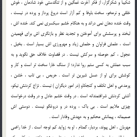
شكيبا و شكرگزار، از فكر آخرت غمگين و از تنگدستى خود شادمان ، خوش
خلقى و نرمخو، سخت باوفا و كم آزار است دروغ پرداز و پرده در نيست ،
وقت خنده دهان نمى دراند و به هنگام خشم سبكسرى نمى كند. خنده اش ،
لبخند و پرسشش براى آموختن و تجديد نظر و بازنگرى اش براى فهميدن
است ، علمش فراوان و حلمش زياد و مهرورزى اش بسيار است . بخيل ،
عجول ، كم حوصله و سركش نيست . در قضاوت خلاف حق نگويد و به
سبب عملش به كسى ستم روا ندارد؛ از سنگ خارا سخت تر است و كار و
كوشش براى او از عسل شيرين تر است . حريص ، بى تاب ، خشن ،
پرمدعى و اهل تكلف و كنجكاو (در امور ديگران ) نيست . نزاع كردنش نيكو،
آشتى كردنش شرافتمندانه است . در وقت خشم عادل و در وقت درخواست
چيزى ملايم است . بى باك ، پرده در و دروغگو نيست . دوستى اش
صميمانه ، پيمانش محكم و به عهدش وفادار است .
مهربان ، اهل پيوند، بردبار، گمنام ، او به زوايد كم توجه است . از خدا راضى