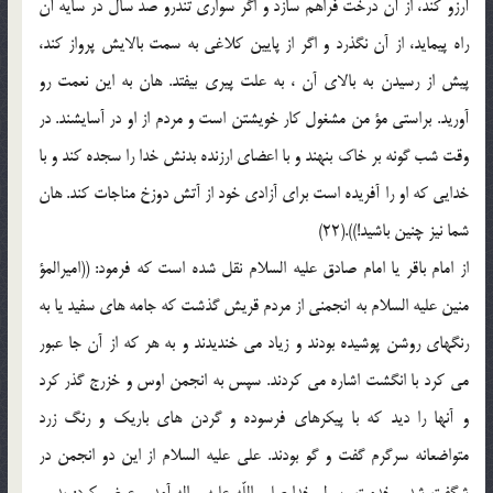
آرزو كند، از آن درخت فراهم سازد و اگر سوارى تندرو صد سال در سايه آن
راه پيمايد، از آن نگذرد و اگر از پايين كلاغى به سمت بالايش پرواز كند،
پيش از رسيدن به بالاى آن ، به علت پيرى بيفتد. هان به اين نعمت رو
آوريد. براستى مؤ من مشغول كار خويشتن است و مردم از او در آسايشند. در
وقت شب گونه بر خاك بنهند و با اعضاى ارزنده بدنش خدا را سجده كند و با
خدايى كه او را آفريده است براى آزادى خود از آتش دوزخ مناجات كند. هان
شما نيز چنين باشيد!)).(22)
از امام باقر يا امام صادق عليه السلام نقل شده است كه فرمود: ((اميرالمؤ
منين عليه السلام به انجمنى از مردم قريش گذشت كه جامه هاى سفيد يا به
رنگهاى روشن پوشيده بودند و زياد مى خنديدند و به هر كه از آن جا عبور
مى كرد با انگشت اشاره مى كردند. سپس به انجمن اوس و خزرج گذر كرد
و آنها را ديد كه با پيكرهاى فرسوده و گردن هاى باريك و رنگ زرد
متواضعانه سرگرم گفت و گو بودند. على عليه السلام از اين دو انجمن در
شگفت شد و خدمت رسول خدا صلى اللّه عليه و اله آمد و عرض كرد: پدر و