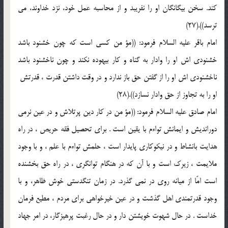
كند. سخن بيگانگان او را نفريبد و از محاسبه عمل خود، نزد خداوند، مى
ترسد)).(27)
امام باقر عليه السلام فرمود: ((مؤ من كسى است كه چون خشنود باشد
خشنودى اش او را وادار به گناه و كار بيهوده نكند و چون ناخشنود باشد
ناخشنودى اش او را از گفتن حق باز ندارد و در وقت داشتن قدرت ، قدرتش ‍
او را به تجاوز از حق وادار نسازد)).(28)
امام صادق عليه السلام فرمود: ((مؤ من در كار دين پرتلاش و در عين نرمى
دورانديش و ايمانش تواءم با يقين است . براى تحصيل فقه حريص ، در راه
هدايت بانشاط و در نيكوكارى پايدار است ، حلمش تواءم با علم ، و با وجود
ملايمت ، زيرك است و با آن كه در هنگام توانگرى ، در راه حق بخشنده
است امّا از ميانه روى در نمى گذرد. در زمان تنگدستى خوش ظاهر، و با
وجود قدرتمندى اهل گذشت و در عين خيرخواهى براى مردم ، مطيع فرمان
خداست . در حال شهوت خويشتن دار و در حال رغبت پرهيزگار، در امر جهاد