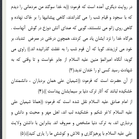
در روايت ديگرى آمده است كه فرمود: ((به خدا سوگند من مردمانى را ديدم
كه با سجود و قيام شب را مى گذراندند، گاهى پيشانيها را بر خاك نهاده و
گاهى روى زانو مى نشستند، گويى كه صداى آتش دوزخ در گوش ‍ آنهاست .
هرگاه خدا را نزد ايشان ياد مى كردند، همچون درختى در معرض ‍ تندباد، بر
خود مى لرزيدند. گويا كه آن قوم شب را به غفلت گذرانيده اند.)) راوى مى
گويد: آنگاه اميرالمؤ منين عليه السلام از جابر خواست و تا وقتى كه به
شهادت رسيد كسى او را خندان نديد.(3)
از آن حضرت است كه فرمود: ((شيعيان على همان بردباران ، دانشمندان
خشكيده لبانند كه آثار ترك دنيا بر سيمايشان پيداست )).(4)
از امام صادق عليه السلام نقل شده است كه فرمود: ((همانا شيعيان على
عليه السلام لاغر شكم و خشكيده لب اند، اهل مهر و محبت و دانش و
بردبارى اند، به ترك دنيا مشخص و معروف اند. بنابراين با داشتن ولايت
على عليه السلام با پرهيزگارى و تلاش و كوشش ما را يارى كنيد)).(5)