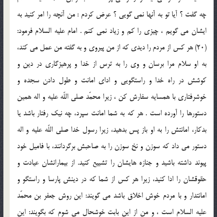
چه گفت ؟ آيا تو به آنها نمى گويى ؟ عرض كردم : من آنچه را امر كنيد به
ايشان مى گويم ، چيزى را كم و زياد نمى كنم . امام عليه السلام فرمود:
(20) هر كس از مردم را ديدى كه از من پيروى و به گفته من عمل مى كند،
به او سلام مرا برسان و وى را به ترس از خدا و پرهيزگارى در دين و
كوشش در راه خدا و راستگويى و اداى امانت و طول دادن سجده و
خوشرفتارى با همسايه سفارش كن ، زيرا محمّد صلى اللّه عليه و اله همين
دستورها را آورده است . هر كه به شما امانت سپرد، چه نيك رفتار باشد يا
بدكار، امانتش را به او باز پس بدهيد، زيرا رسول خدا صلى اللّه عليه و اله
دستور مى داد كه سوزن و نخ سوزن را به صاحبش برگردانند، با فاميل خود
پيوند داشته باشيد و جنازه هايشان را تشييع كنيد. از بيمارانشان عيادت و
حقوقشان را ادا كنيد، زيرا هر كس از شما كه در دينش پارسا و راستگو و
امانتدار و با مردم خوش اخلاق باشد مى گويند: اين روش جعفر بن محمّد
عليه السلام است ، و من از اين بابت خوشحال مى شوم كه بگويند: اين