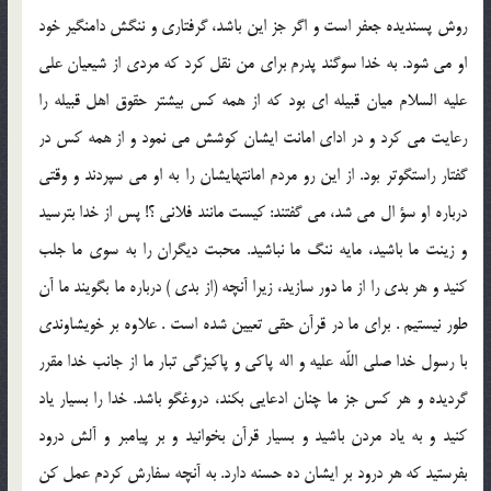
روش پسنديده جعفر است و اگر جز اين باشد، گرفتارى و ننگش دامنگير خود
او مى شود. به خدا سوگند پدرم براى من نقل كرد كه مردى از شيعيان على
عليه السلام ميان قبيله اى بود كه از همه كس بيشتر حقوق اهل قبيله را
رعايت مى كرد و در اداى امانت ايشان كوشش مى نمود و از همه كس در
گفتار راستگوتر بود. از اين رو مردم امانتهايشان را به او مى سپردند و وقتى
درباره او سؤ ال مى شد، مى گفتند: كيست مانند فلانى ؟! پس از خدا بترسيد
و زينت ما باشيد، مايه ننگ ما نباشيد. محبت ديگران را به سوى ما جلب
كنيد و هر بدى را از ما دور سازيد، زيرا آنچه (از بدى ) درباره ما بگويند ما آن
طور نيستيم . براى ما در قرآن حقى تعيين شده است . علاوه بر خويشاوندى
با رسول خدا صلى اللّه عليه و اله پاكى و پاكيزگى تبار ما از جانب خدا مقرر
گرديده و هر كس جز ما چنان ادعايى بكند، دروغگو باشد. خدا را بسيار ياد
كنيد و به ياد مردن باشيد و بسيار قرآن بخوانيد و بر پيامبر و آلش درود
بفرستيد كه هر درود بر ايشان ده حسنه دارد. به آنچه سفارش كردم عمل كن