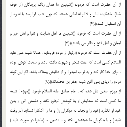
از آن حضرت است كه فرمود: ((شيعيان ما همان رنگ پريدگان (از خوف
خدا)، خشكيده لبان و لاغر اندامانى هستند كه چون شب فرا رسد با اندوه از
آن استقبال كنند)).(6)
از آن حضرت است كه فرمود: ((شيعيان ما اهل هدايت و تقوا و اهل خير و
ايمان و اهل فتح و ظفر مى باشند)).(7)
از آن حضرت است كه فرمود: ((زنهار از مردم فرومايه ، همانا شيعه على عليه
السلام كسى است كه عفت شكم و شهوت داشته باشد و سخت كوش ‍ بوده
، براى خدا كار كند و به ثواب اميدوار و از عقابش بيمناك باشد. اگر اين گونه
مردم را ديدى پس آنان شيعه جعفر بن محمّداند)).(8)
از مهزم اسدى نقل شده كه : امام صادق عليه السلام فرمود: ((مهزم ! شيعه
ما كسى است كه صدايش از بنا گوشش تجاوز نكند و دشمنى اش از بدن
خود او نگذرد (خود را برنجاند نه ديگران را) و ما را آشكارا نستايد (در وقت
تقيه ) و با بدگويان ما همنشينى نكند و با دشمن ما (ظاهرا در صورت تقيه )