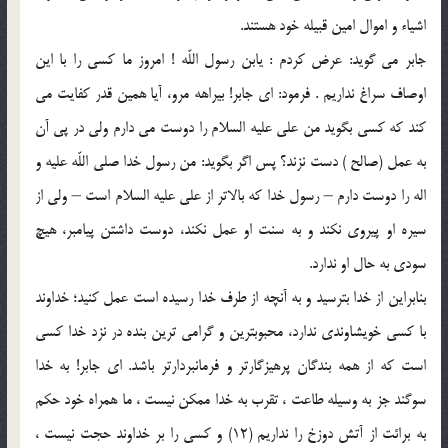
اشياء و اموال امين قبيله خود هستند.
جابر مى گويد: عرض كردم : يابن رسول اللّه ! امروز ما كسى را با اين
اوصاف سراغ نداريم . فرمود: اى جابر! بيراهه مرو، آيا همين قدر كفايت مى
كند كه كسى بگويد من على عليه السلام را دوست مى دارم ولى در پى آن
به عمل (صالح ) دست نزند؟ پس اگر بگويد: من رسول خدا صلى اللّه عليه و
اله را دوست دارم – رسول خدا كه بالاتر از على عليه السلام است – ولى از
سيره او پيروى نكند و به سنت او عمل نكند، دوست داشتن پيامبر، هيچ
سودى به حال او ندارد.
بنابراين از خدا بترسيد و به آنچه از طرف خدا رسيده است عمل كنيد؛ خداوند
با كسى خويشاوندى ندارد، محبوبترين و گرامى ترين بنده در نزد خدا كسى
است كه از همه بندگان پرهيزگارتر و فرمانبردارتر باشد. اى جابر! به خدا
سوگند جز به وسيله طاعت ، تقرب به خدا ممكن نيست ، ما همراه خود حكم
به برائت از آتش دوزخ را نداريم (12) و كسى را بر خداوند حجت نيست ،