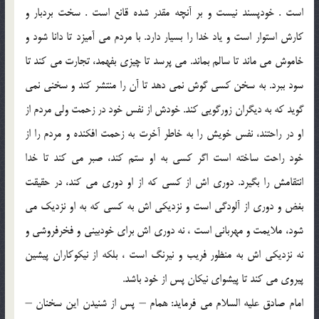
است . خودپسند نيست و بر آنچه مقدر شده قانع است . سخت بردبار و
كارش استوار است و ياد خدا را بسيار دارد. با مردم مى آميزد تا دانا شود و
خاموش مى ماند تا سالم بماند. مى پرسد تا چيزى بفهمد، تجارت مى كند تا
سود ببرد. به سخن كسى گوش نمى دهد تا آن را منتشر كند و سخنى نمى
گويد كه به ديگران زورگويى كند. خودش از نفس خود در زحمت ولى مردم از
او در راحتند، نفس خويش را به خاطر آخرت به زحمت افكنده و مردم را از
خود راحت ساخته است اگر كسى به او ستم كند، صبر مى كند تا خدا
انتقامش را بگيرد. دورى اش از كسى كه از او دورى مى كند، در حقيقت
بغض و دورى از آلودگى است و نزديكى اش به كسى كه به او نزديك مى
شود، ملايمت و مهربانى است ، نه دورى اش براى خودبينى و فخرفروشى و
نه نزديكى اش به منظور فريب و نيرنگ است ، بلكه از نيكوكاران پيشين
پيروى مى كند تا پيشواى نيكان پس از خود باشد.
امام صادق عليه السلام مى فرمايد: همام – پس از شنيدن اين سخنان –