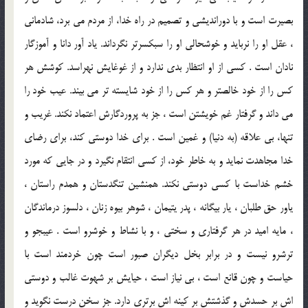
بصيرت است و با دورانديشى و تصميم در راه خدا، از مردم مى برد، شادمانى
، عقل او را نربايد و خوشحالى او را سبكسرتر نگرداند. ياد آور دانا و آموزگار
نادان است . كسى از او انتظار بدى ندارد و از غوغايش نهراسد. كوشش هر
كس را از خود خالصتر و هر كس را از خود شايسته تر مى بيند. عيب خود را
مى داند و گرفتار غم خويشتن است ، جز به پروردگارش اعتماد نكند. غريب و
تنها، بى علاقه (به دنيا) و غمين است . براى خدا دوستى كند، براى رضاى
خدا مجاهدت نمايد و به خاطر خود، از كسى انتقام نگيرد و در جايى كه مورد
خشم خداست با كسى دوستى نكند. همنشين تنگدستان و همدم راستان ،
ياور حق طلبان ، يار بيگانه ، پدر يتيمان ، شوهر بيوه زنان ، دلسوز درماندگان
، مايه اميد در هر گرفتارى و سختى ، و با نشاط و خوشرو است . عيبجو و
ترشرو نيست و در برابر بخل ديگران صبور است چون خردمند است با
حياست و چون قانع است ، بى نياز است ، حيايش بر شهوت غالب و دوستى
اش بر حسدش و گذشتش بر كينه اش برترى دارد. جز سخن درست نگويد و