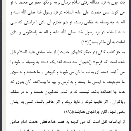
باد، چون به نزد عبداللّه رفتى سلام برسان و به او بگو: جعفر بن محمّد به تو
مى گويد: ببين حضرت على عليه السلام در نزد رسول خدا صلى اللّه عليه و
اله به چه وسيله به مقامى رسيد، تو هم ملازم آن باش ! براستى كه على
عليه السلام در نزد رسول خدا صلى اللّه عليه و اله به راستگويى و اداى
امانت به آن مقام رسيد))(17)
به جز كتاب كافى (در ديگر كتابهاى حديث ) از امام صادق عليه السلام نقل
شده است كه فرمود: ((شيعيان سه دسته اند: يك دسته به وسيله ما خود را
مى آرايند، دسته اى به نام ما نان مى خورند و گروهى از ما هستند و به سوى
ما متوجهند، به ايمنى ما ايمنند و به ترس و بيم ما بيمناكند، آنان بذرى كه
همه جا افشانده باشد، نيستند. نه در شمار تندخويان هستند و نه در سلك
رياكاران ، اگر غايب شوند از دلها نروند و اگر حاضر باشند، كسى به ايشان
وقعى ننهد، آنان چراغهاى هدايتند)).(18)
از ابواسامه نقل است كه مى گويد: به قصد خداحافظى خدمت امام صادق