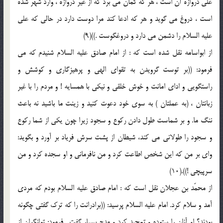
على دروازه آن است ، هر كه گمان مى برد كه از غير دروازه ، وارد شهر شده
است ، دروغ مى گويد و هر كه ادعا كند مرا دوست دارد در حالى كه على
عليه السلام را دشمن مى دارد و دروغگوست .))(9)
از ابواسامه نقل شده است كه : از امام صادق عليه السلام شنيدم كه مى
فرمود: ((بر توست گرويدن به تقواى الهى و پرهيزگارى و كوشش و
راستگويى و اداى امانت و خوش خلقى و نيكى با همسايه ! و مردم را با غير
زبانتان ، (به عملتان ) به سوى خود دعوت كنيد و زينت ما باشيد نه باعث
ننگ ما. و بر شماست طول دادن ركوع و سجود زيرا چون يكى از شما ركوع
و سجود را طولانى مى كند، شيطان از پشت سرش فرياد بر آورد و بگويد:
واى بر من كه اين شخص اطاعت كرد و من نافرمانى و او سجده كرد و من
سرپيچى !)).(10)
از محمّد بن عجلان نقل است كه : امام صادق عليه السلام بودم كه مردى
آمد و سلام كرد. امام عليه السلام پرسيد: ((برادرانت را كه ترك گفتى چگونه
بودند؟ او آنان را ستوده و تمجيد كرد و مدح بسيار گفت . فرمود: توانگران از