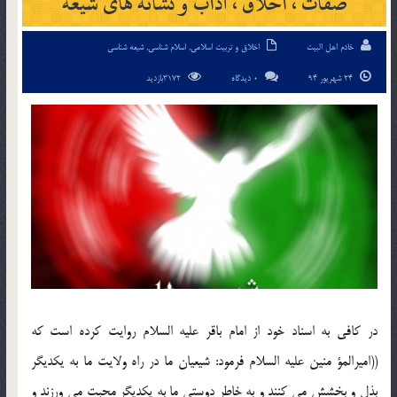
صفات ، اخلاق ، آداب و نشانه هاى شيعه
خادم اهل البیت
اخلاق و تربیت اسلامی
,
اسلام شناسی
,
شیعه شناسی
24 شهریور 94
0 دیدگاه
3172بازدید
در كافى به اسناد خود از امام باقر عليه السلام روايت كرده است كه
((اميرالمؤ منين عليه السلام فرمود: شيعيان ما در راه ولايت ما به يكديگر
بذل و بخشش مى كنند و به خاطر دوستى ما به يكديگر محبت مى ورزند و