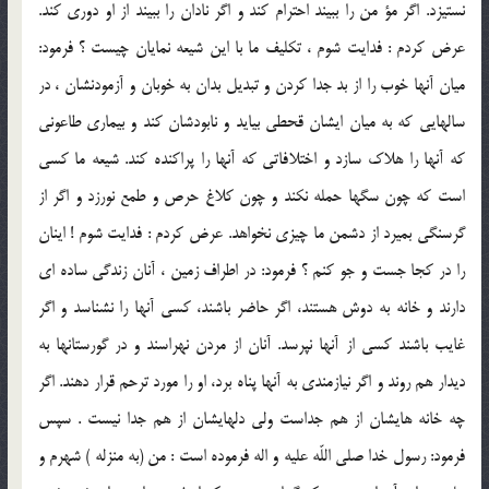
نستيزد. اگر مؤ من را ببيند احترام كند و اگر نادان را ببيند از او دورى كند.
عرض كردم : فدايت شوم ، تكليف ما با اين شيعه نمايان چيست ؟ فرمود:
ميان آنها خوب را از بد جدا كردن و تبديل بدان به خوبان و آزمودنشان ، در
سالهايى كه به ميان ايشان قحطى بيايد و نابودشان كند و بيمارى طاعونى
كه آنها را هلاك سازد و اختلافاتى كه آنها را پراكنده كند. شيعه ما كسى
است كه چون سگها حمله نكند و چون كلاغ حرص و طمع نورزد و اگر از
گرسنگى بميرد از دشمن ما چيزى نخواهد. عرض كردم : فدايت شوم ! اينان
را در كجا جست و جو كنم ؟ فرمود: در اطراف زمين ، آنان زندگى ساده اى
دارند و خانه به دوش هستند، اگر حاضر باشند، كسى آنها را نشناسد و اگر
غايب باشند كسى از آنها نپرسد. آنان از مردن نهراسند و در گورستانها به
ديدار هم روند و اگر نيازمندى به آنها پناه برد، او را مورد ترحم قرار دهند. اگر
چه خانه هايشان از هم جداست ولى دلهايشان از هم جدا نيست . سپس
فرمود: رسول خدا صلى اللّه عليه و اله فرموده است : من (به منزله ) شهرم و