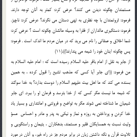
مستمندان چگونه ديدن مى كنند؟ عرض كرد: كمتر به آنان توجه دارند.
فرمود: ثروتمندان با چه نظرى به تهى دستان مى نگرند؟ عرض كرد: ناچيز.
فرمود: دستگيرى مالداران از فقرا به وسيله مالشان چگونه است ؟ عرض كرد:
شما اخلاق و صفاتى را نام مى بريد كه در ميان مردم ما اندك است . فرمود:
پس چگونه اينان خود را شيعه مى پندارند!)).(11)
از جابر به نقل از امام باقر عليه السلام رسيده است كه : امام عليه السلام به
من فرمود: ((اى جابر آيا كسى كه مذهب تشيع را قبول كرده ، به همين
بسنده مى كند كه ما اهل بيت عليهم السلام را دوست بدارد؟ به خدا سوگند
كه شيعه ما نيست مگر كسى كه از خدا بترسد و فرمان او را ببرد. اى جابر
شيعيان ما شناخته نمى شوند مگر به تواضع و فروتنى و امانتدارى و بسيار ياد
خدا كردن و پرداختن به روزه و نماز و نيكى به پدر و مادر و احساس ‍ مسؤ
وليت نسبت به همسايگان فقير و مستمند، بدهكاران ، يتيمان و راستگويى و
تلاوت قرآن و نگه داشتن زبان در برابر مردم جز در راه خير، و آنان در مورد