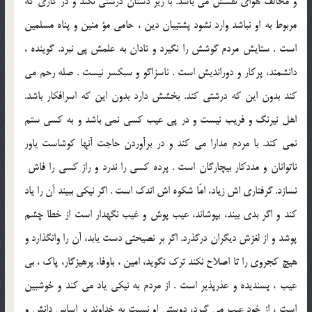
و مخالف هواى نفسش مى باشد. با زير دستان درشتى نكند و در كارى كه
مربوط به او نباشد وارد نشود پشتيبان دين ، حامى مؤ منين و پناه مسلمين
است . ستايش مردم گوشش را نگيرد و نادان به علمش پى نبرد. گوينده ،
دانشمند، پركار و دورانديش است . ناسزاگو و سبكسر نيست . صله رحم مى
كند بدون اين كه درشتى كند. بخشش دارد بدون اين كه اسرافكار باشد.
اهل نيرنگ و فريب نيست و در پى عيب كسى نمى باشد و به كسى ستم
نمى كند. با مردم مدارا مى كند و در برآوردن حاجت آنها كوشاست ياور
ناتوانان و مددكار بيچارگان است . پرده كسى را ندرد و راز كسى را فاش ‍
نسازد. گرفتارى اش زياد، امّا شكوه اش اندك است . اگر نيكى ببيند آن را ياد
كند و اگر بدى بيند، بپوشاند، عيب پوش و غيب نگهدار است از خطا چشم
پوشد و از لغزش ديگران درگذرد. اگر بر نصيحتى دست يابد، آن را وانگذارد و
هيچ كجروى را تا اصلاح نكند ترك نگويد، امين ، باوفا، پرهيزگار، پاك ، بى
عيب ، پسنديده و عذرپذير است . از مردم به نيكى ياد مى كند و خوشبين
است ، از خود عيب مى گيرد، دوستى او نسبت به خداوند بر اساس دانش و