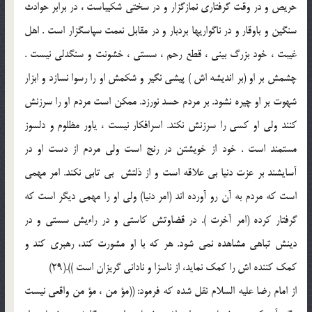
حريص و در وقت گرفتارى نمازگزار و در سختى شكيباست ، در برابر حوادث
سنگين و باوقار و در ناگواريها بردبار و در مقابل نعمت سپاسگزار است . اهل
غيبت ، خود بزرگ بينى ، قطع رحم ، سستى ، خشونت و سنگدلى نيست .
چشمش بر او (بر انديشه اش ) پيشى نگير و شكمش او را رسوا نسازد و ابزار
شهوت بر او چيره نشود. بر مردم حسد نورزد. ممكن است مردم او را سرزنش
كنند ولى او كسى را سرزنش نكند. اسرافكار نيست ، ياور مظلوم و دلسوز
مستمند است . خود از خويشتن در رنج است ولى مردم از دست او در
آسايشند بر عزت دنيا بى علاقه است و از ذلتش ‍ بى تابى نكند. امر مهمى
است كه مردم به آن رو آورده اند (امر دنيا) ولى او را مهمى ديگر است كه
گرفتار كرده (امر آخرت ). در قضاوتش كاستى و در راءيش سستى و در
دينش تباهى مشاهده نمى شود. هر كه با او مشورت كند، رهبرى كند و
كمك كننده اش را كمك نمايد، از ناسزا و نادانى گريزان است )).(29)
از امام رضا عليه السلام نقل شده كه فرمود: ((مؤ من ، مؤ من واقعى نيست