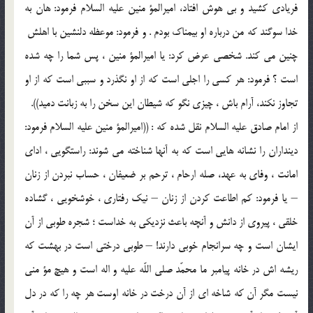
فريادى كشيد و بى هوش افتاد، اميرالمؤ منين عليه السلام فرمود: هان به
خدا سوگند كه من درباره او بيمناك بودم . و فرمود: موعظه دلنشين با اهلش ‍
چنين مى كند. شخصى عرض كرد: يا اميرالمؤ منين ، پس شما را چه شده
است ؟ فرمود: هر كسى را اجلى است كه از او نگذرد و سببى است كه از او
تجاوز نكند، آرام باش ، چيزى نگو كه شيطان اين سخن را به زبانت دميد)).
از امام صادق عليه السلام نقل شده كه : ((اميرالمؤ منين عليه السلام فرمود:
دينداران را نشانه هايى است كه به آنها شناخته مى شوند: راستگويى ، اداى
امانت ، وفاى به عهد، صله ارحام ، ترحم بر ضعيفان ، حساب نبردن از زنان
– يا فرمود: كم اطاعت كردن از زنان – نيك رفتارى ، خوشخويى ، گشاده
خلقى ، پيروى از دانش و آنچه باعث نزديكى به خداست ؛ شجره طوبى از آن
ايشان است و چه سرانجام خوبى دارند! – طوبى درختى است در بهشت كه
ريشه اش در خانه پيامبر ما محمّد صلى اللّه عليه و اله است و هيچ مؤ منى
نيست مگر آن كه شاخه اى از آن درخت در خانه اوست هر چه را كه در دل