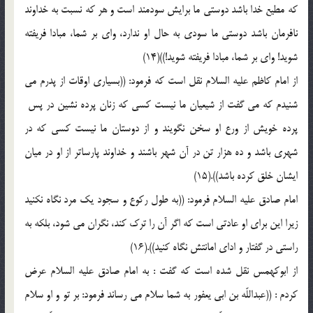
كه مطيع خدا باشد دوستى ما برايش سودمند است و هر كه نسبت به خداوند
نافرمان باشد دوستى ما سودى به حال او ندارد، واى بر شما، مبادا فريفته
شويد! واى بر شما، مبادا فريفته شويد!))(14)
از امام كاظم عليه السلام نقل است كه فرمود: ((بسيارى اوقات از پدرم مى
شنيدم كه مى گفت از شيعيان ما نيست كسى كه زنان پرده نشين در پس ‍
پرده خويش از ورع او سخن نگويند و از دوستان ما نيست كسى كه در
شهرى باشد و ده هزار تن در آن شهر باشند و خداوند پارساتر از او در ميان
ايشان خلق كرده باشد)).(15)
امام صادق عليه السلام فرمود: ((به طول ركوع و سجود يك مرد نگاه نكنيد
زيرا اين براى او عادتى است كه اگر آن را ترك كند، نگران مى شود، بلكه به
راستى در گفتار و اداى امانتش نگاه كنيد)).(16)
از ابوكهمس نقل شده است كه گفت : به امام صادق عليه السلام عرض
كردم : ((عبداللّه بن ابى يعفور به شما سلام مى رساند فرمود: بر تو و او سلام