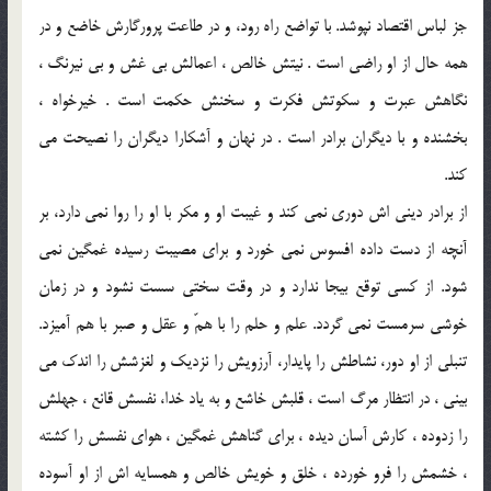
جز لباس اقتصاد نپوشد. با تواضع راه رود، و در طاعت پرورگارش خاضع و در
همه حال از او راضى است . نيتش خالص ، اعمالش بى غش و بى نيرنگ ،
نگاهش عبرت و سكوتش فكرت و سخنش حكمت است . خيرخواه ،
بخشنده و با ديگران برادر است . در نهان و آشكارا ديگران را نصيحت مى
كند.
از برادر دينى اش دورى نمى كند و غيبت او و مكر با او را روا نمى دارد، بر
آنچه از دست داده افسوس نمى خورد و براى مصيبت رسيده غمگين نمى
شود. از كسى توقع بيجا ندارد و در وقت سختى سست نشود و در زمان
خوشى سرمست نمى گردد. علم و حلم را با همّ و عقل و صبر با هم آميزد.
تنبلى از او دور، نشاطش را پايدار، آرزويش را نزديك و لغزشش را اندك مى
بينى ، در انتظار مرگ است ، قلبش خاشع و به ياد خدا، نفسش قانع ، جهلش
را زدوده ، كارش آسان ديده ، براى گناهش غمگين ، هواى نفسش را كشته
، خشمش را فرو خورده ، خلق و خويش خالص و همسايه اش از او آسوده