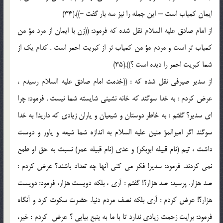
ايمان كمياب است – اين جمله را نيز سه بار گفت -)).(34)
از امام صادق عليه السلام نقل شده كه فرمود: ((زن با ايمان از مرد مؤ من
كمياب تر است و مردم مؤ من كمياب تر از كبريت احمر است . كدام يك از
شما كبريت احمر را ديده است ؟)).(35)
از سدير صيرفى نقل شده كه : ((خدمت امام صادق عليه السلام رسيدم ،
عرض كردم : به خدا سوگند كه خانه نشينى شايسته شما نيست . فرمود: چرا
اى سدير؟ گفتم : به خاطر دوستان و شيعيان و ياران زيادى كه داريد! به خدا
سوگند اگر اميرالمؤ منين عليه السلام به اندازه شما شيعه و ياور و دوست
داشت ، تيم (نام قبيله ابوبكر) و عدى (نام قبيله عمر) نسبت به حق او طمع
نمى كردند. فرمود: سدير! فكر مى كنى آنها چه تعداد باشند؟ عرض كردم :
صد هزار. پرسيد: صد هزار؟! گفتم : آرى ، بلكه دويست هزار، فرمود: دويست
هزار؟! عرض كردم : آرى بلكه نصف مردم دنيا. حضرت سكوت كرد و آنگاه
فرمود: برايت زحمت زيادى ندارد تا با ما به ينبع بيايى ؟ عرض ‍ كردم : خير،