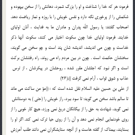
فرمود: هر كه خدا را شناخت و او را بزرگ شمرد، دهانش را از سخن بيهوده و
شكمش را از پرخورى نگه دارد و نفس خويش را با روزه و نماز رياضت دهد.
اصحاب گفتند: يا رسول اللّه پدران و مادران ما به فدايت ، آنان اولياى
خدايند. فرمود: اولياى خدا چون سكوت اختيار مى كنند، سكوت آنها ذكر
خداست و چون مى انديشد، انديشه شان پند است و چو سخن مى گويند،
سخنشان حكمت است . چون در بين مردم راه مى روند، راه رفتنشان بركت
است و اگر نبود كه اجلشان مقرر شده ، روحشان در پيكرشان ، از ترس ‍
عذاب و شوق ثواب ، آرام نمى گرفت )).(26)
از على بن حسين عليه السلام نقل شده است كه : ((مؤ من ساكت مى ماند
تا سالم باشد سخن مى گويد: تا سود ببرد، راز خويش را (حتى ) به دوستانش ‍
نمى گويد، شهادت به حق را از بيگانگان دريغ نمى ورزد، هيچ كار خوبى را از
روى خودنمايى انجام نمى دهد و آن را از روى حيا ترك نمى كند. اگر او را
بستايند، بيمناك از گفته هاست و از آنچه ستايشگران نمى دانند طلب آمرزش