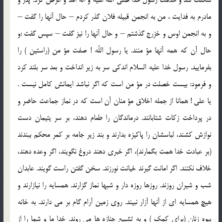
مادرم به فدايت ، من به انجمن قبيله فلان گذر كردم – حال آنها را گفت –
و به انجمن اوس و خزرج گذشتم – و حال آنها را نيز گفت – سپس گفت :و
حال آن كه همه آنها مؤ منند. يا رسول اللّه ! صفت مؤ من (راستين ) را
بفرماييد. رسول خدا عليه السلام اندكى سر به زير انداخت و بعد سر بلند كرد
و فرمود: بيست خصلت در مؤ من است كه اگر نباشد ايمانش كامل نيست .
يا على ! همانا از جمله اخلاق مؤ منان آن است كه در نماز جماعت حاضر و
در پرداخت زكات شتابانند. درماندگان را طعام دهند، بر سر يتيمان دست
نوازش كشند، لباسشان را پاكيزه بدارند و بند زير جامه بر كمر محكم ببندند
(بر عبادت خدا همت بگمارند)، اگر خبرى دهند دروغ نگويند، اگر وعده دهند،
خلاف نكنند. اگر امانت گيرند خيانت نورزند. سخن گفتن راست گويند. عابدان
شب و شيران روزند. روزها روزه دار و شبها نماز گزارند. همسايه را نيازارند و
هيچ همسايه اى از آنها آزار نبيند. روى زمين آرام گام بر مى دارند. به خانه
بيوه زنان (براى كمك ) و به تشييع جنازه ها مى روند. خدا ما و شما را از