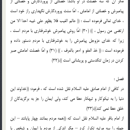
مگر آن كه سه خصلت در او باشد: خصلتى از پروردگارش و خصلتى از
پيامبرش و خصلتى از امامش ، امّا سنت پروردگارش نگهدارى راز خود است
، خداى تعالى فرموده است : (( عالم الغيب فلا يظهر على غيبه احدا الا من
ارتضى من رسول ، )) (30) امّا روش پيامبرش خوشرفتارى با مردم است ،
زيرا كه خداى عزوجل پيامبرش را به خوشرفتارى با مردم دستور داده و
فرموده است : (( خذ العفو و اءمر بالعرف ، )) (31) و امّا خصلت امامش صبر
كردن در زمان تنگدستى و پريشانى است )).(32)
فصل :
در كافى از امام صادق عليه السلام نقل شده است كه ، فرمود: ((خداوند اين
دنيا را به نيكوكار و تبهكار عطا مى كند، ولى ايمان را جز به برگزيدگان از
خلق عطا نمى كند)).(33)
از امام باقر عليه السلام نقل است كه ((همه مردم بمانند چهار پايانند – اين
جمله را سه مرتبه تكرار كرد – مگر اندكى از مردم با ايمان و شخص با