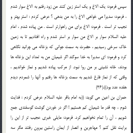
سپس فرمود: يك الاغ و يك استر زين كنند من زود رفتم به الاغ سوار شدم
، فرمود: سدير! مى خواهى الاغ را به من بدهى ؟ عرض كردم : استر بهتر و
نجيب تر است . فرمود: الاغ براى من راهوارتر است . من پياده شدم ، امام
عليه السلام سوار بر الاغ من سوار بر استر شدم و راه افتاديم تا به زمين
خاك سرخى رسيديم ، حضرت به سمت جوانى كه بزغاله مى چرانيد نگاهى
كرد و فرمود: اى سدير! به خدا سوگند اگر شيعيان من به تعداد اين بزغاله ها
بودند، خانه نشينى بر من روا نبود. از مركب پياده شديم و نماز خوانديم ،
وقتى كه از نماز فارغ شديم به سمت بزغاله ها رفتم و آنها را شمردم ديدم
هفده عدد بود)).(36)
حمران بن اعين مى گويد: ((به امام باقر عليه السلام عرض كردم : فدايت
شوم ، چه قدر ما شيعيان كم هستيم ! اگر در خوردن گوشت گوسفندى جمع
شويم ، آن را تمام نخواهيم كرد. فرمود: مايلى خبرى عجيب تر از اين را
برايت نقل كنم ؟ مهاجرين و انصار از ايمان راستين بيرون رفتند مگر سه