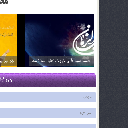
مط
زمان ظهور ؛ نگاهی دیگر (بخش دوم)
فرج نزدیک ا
29 اسفند 03
29 اسفند 03
دیدگا