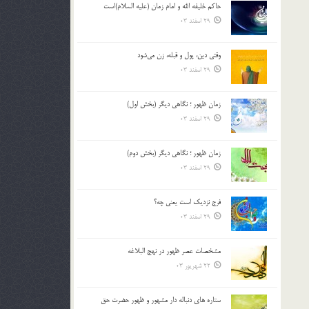
حاکم خليفه الله و امام زمان (علیه السلام)است
بالا
29 اسفند 03
و
پایین
استفاده
وقتی دین، پول و قبله، زن می‌شود
کنید.
29 اسفند 03
زمان ظهور ؛ نگاهی دیگر (بخش اول)
29 اسفند 03
زمان ظهور ؛ نگاهی دیگر (بخش دوم)
29 اسفند 03
فرج نزدیک است یعنی چه؟
29 اسفند 03
مشخصات عصر ظهور در نهج البلاغه
22 شهریور 03
ستاره های دنباله دار مشهور و ظهور حضرت حق