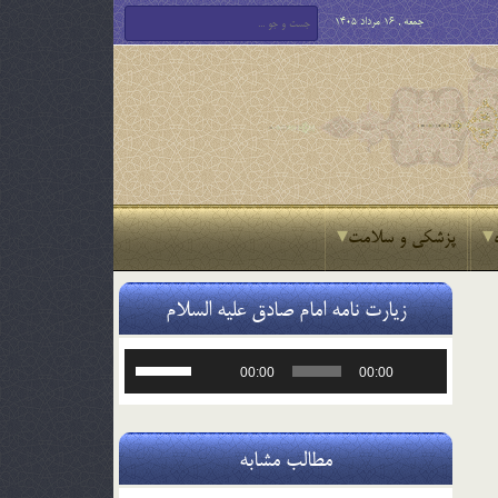
جمعه , 16 مرداد 1405
پزشکی و سلامت
زیارت نامه امام صادق علیه السلام
پخش‌کننده
برای
00:00
00:00
صوت
افزایش
یا
کاهش
صدا
مطالب مشابه
از
کلیدهای