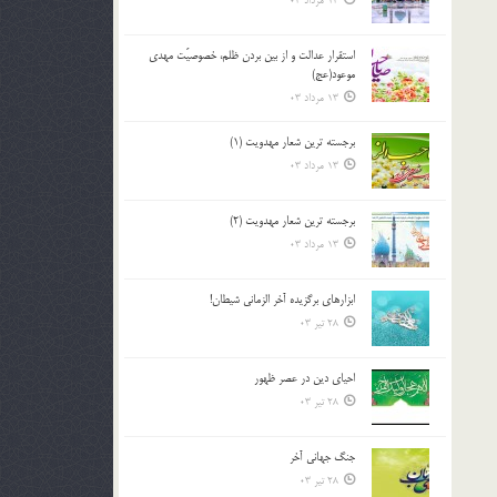
13 مرداد 03
استقرار عدالت و از بين بردن ظلم، خصوصيّت مهدي
موعود(عج)
13 مرداد 03
برجسته ترين شعار مهدويت (1)
13 مرداد 03
برجسته ترين شعار مهدويت (2)
13 مرداد 03
ابزارهاي برگزيده آخر الزماني شيطان!
28 تیر 03
احياي دين در عصر ظهور
28 تیر 03
جنگ جهاني آخر
28 تیر 03