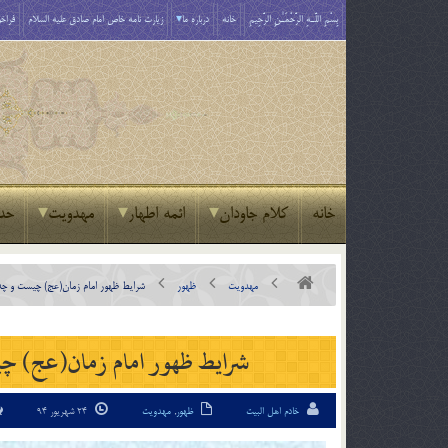
بِسْمِ اللَّـهِ الرَّحْمَـٰنِ الرَّحِيمِ
خانه
درباره ما
زیارت نامه خاص امام صادق علیه السلام
فراخو
خانه
کلام جاودان
ائمه اطهار
مهدویت
حد
مهدویت
ظهور
شرایط ظهور امام زمان(عج) چیست و چه ت
شرایط ظهور امام زمان(عج) چیس
خادم اهل البیت
ظهور
,
مهدویت
24 شهریور 94