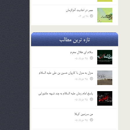
مصر در احادیث آخرالزمان
28 تیر 03
تازه ترین مطالب
سلام ای هلال محرم
25 خرداد 05
منزل به منزل با کاروان حسین بن علی علیه السلام
25 خرداد 05
پاسخ امام زمان علیه السلام به چند شبهه عاشورایی
25 خرداد 05
من سرزمین کربلا
25 خرداد 05