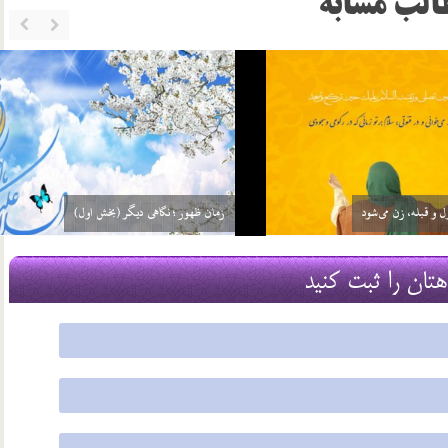
الب مشابه
ست یعنی چه؟
مشخصات عصر ظهور در نهج البلاغه
22 شهریور 03
هتان را ثبت کنید