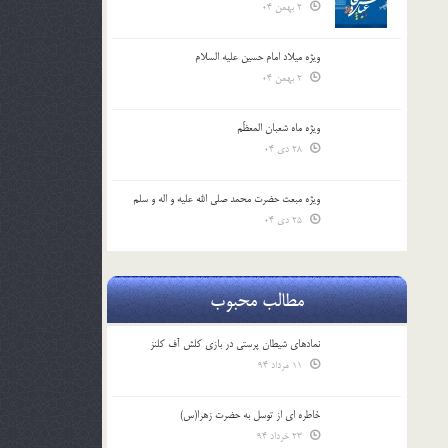
2 بهمن 04
ویژه میلاد امام حسین علیه السلام
2 بهمن 04
ویژه ماه شعبان المعظّم
28 دی 04
ویژه مبعث حضرت محمد صلی الله علیه و اله و سلم
25 دی 04
مطالب محبوب
نمادهای شیطان پرستی در بازی کلش آف کلنز
11 مرداد 94
خاطره ای از توسل به حضرت زهرا(س)
23 خرداد 94