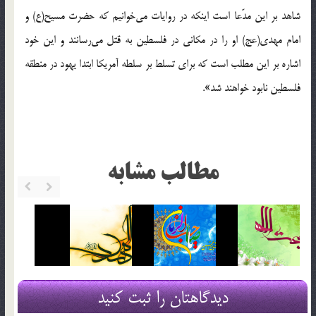
شاهد بر این مدّعا است اینکه در روایات مى‌خوانیم که حضرت مسیح(ع) و
امام مهدى(عج) او را در مکانى در فلسطین به قتل مى‌رسانند و این خود
اشاره بر این مطلب است که براى تسلط بر سلطه آمریکا ابتدا یهود در منطقه
فلسطین نابود خواهند شد».
مطالب مشابه
دیدگاهتان را ثبت کنید