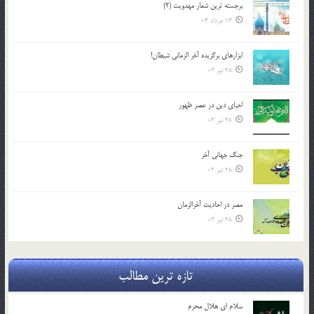
برجسته ترين شعار مهدويت (2)
13 مرداد 03
ابزارهاي برگزيده آخر الزماني شيطان!
28 تیر 03
احياي دين در عصر ظهور
28 تیر 03
جنگ جهاني آخر
28 تیر 03
مصر در احادیث آخرالزمان
28 تیر 03
تازه ترین مطالب
سلام ای هلال محرم