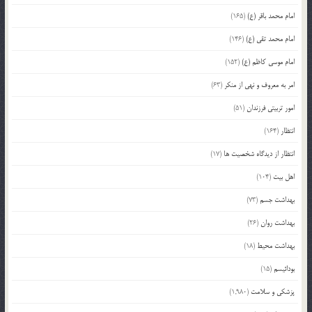
امام محمد باقر (ع)
(165)
امام محمد تقی (ع)
(146)
امام موسی کاظم (ع)
(152)
امر به معروف و نهی از منکر
(63)
امور تربیتی فرزندان
(51)
انتظار
(164)
انتظار از دیدگاه شخصیت ها
(17)
اهل بیت
(104)
بهداشت جسم
(73)
بهداشت روان
(26)
بهداشت محیط
(18)
بودائیسم
(15)
پزشکی و سلامت
(1,980)