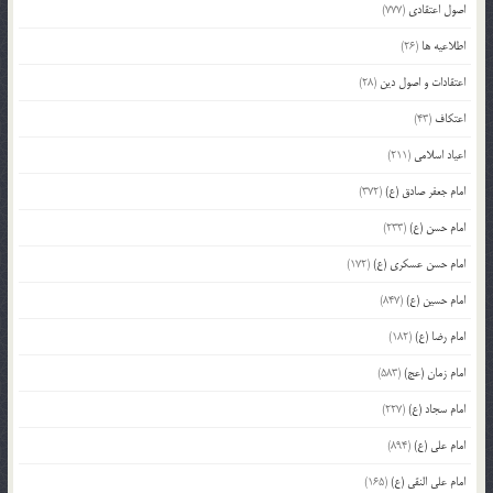
اصول اعتقادی
(777)
اطلاعیه ها
(26)
اعتقادات و اصول دین
(28)
اعتکاف
(43)
اعیاد اسلامی
(211)
امام جعفر صادق (ع)
(372)
امام حسن (ع)
(233)
امام حسن عسکری (ع)
(172)
امام حسین (ع)
(847)
امام رضا (ع)
(182)
امام زمان (عج)
(583)
امام سجاد (ع)
(227)
امام علی (ع)
(894)
امام علی النقی (ع)
(165)