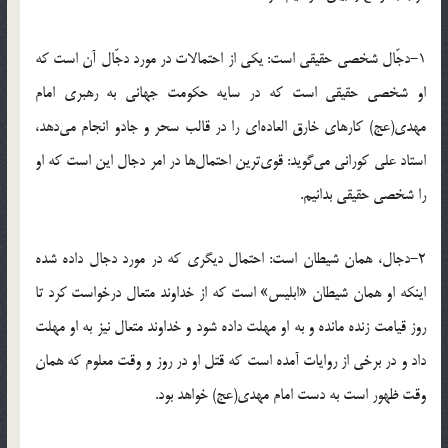
١-دجّال شخصى حقیقى است: یکى از احتمالات در مورد دجّال آن است که
او شخصى حقیقى است که در سایه حکومت جهانى به رهبرى امام
مهدى(عج) کارهاى خارق العاده‌اى را در قالب سحر و جادو انجام مى‌دهد،
استاد على کورانى مى‌گوید: قوى‌ترین احتمال‌ها در امر دجال این است که او
را شخصى حقیقى بدانیم.
٢-دجال، همان شیطان است: احتمال دیگرى که در مورد دجال داده شده
اینکه او همان شیطان «ابلیس» است که از خداوند متعال درخواست کرد تا
روز قیامت زنده مانده و به او مهلت داده شود و خداوند متعال نیز به او مهلت
داد و در برخى از روایات آمده است که قتل او در روز و وقت معلوم که همان
وقت ظهور است به دست امام مهدى(عج) خواهد بود.