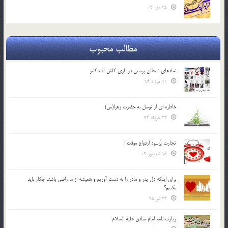
25 دی 04
مطالب محبوب
نمادهای شیطان پرستی در بازی کلش آف کلنز
11 مرداد 94
خاطره ای از توسل به حضرت زهرا(س)
23 خرداد 94
تجارت پُرسود ازدواج موقت !
16 شهریور 04
براي اينكه دل پدر و مادر را به دست آوريم و هميشه از ما راضي باشند چكار بايد
بكنيم؟
23 تیر 95
زیارت نامه امام صادق علیه السلام