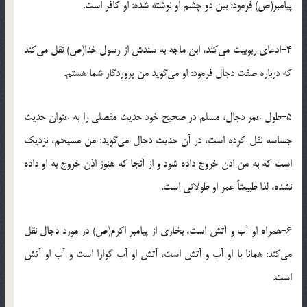
پیامبر(ص) فرمود: بین دو چشم او نوشته شده: او کافر است.
4-ادعاى ربوبیت مى‌کند، ابن ماجه به سندش از رسول خدا(ص) نقل مى‌کند
که درباره صفت دجال فرمود: او مى‌گوید من پروردگار شما هستم.
5-طول عمر دجال، مسلم در صحیح خود حدیث مفصلى را به عنوان حدیث
جساسه نقل کرده است، در آن حدیث دجال مى‌گوید: من مسیحم، نزدیک
است که به من اذن خروج داده شود و از آنجا که هنوز اذن خروج به او داده
نشده، لذا طبیعتاً عمر او طولانى است.
6-همراه او آب و آتش است، بخارى از پیامبر اکرم(ص) در مورد دجال نقل
مى‌کند: همانا با او آب و آتش است، آتش او آب گوارا است و آب او آتش
است.