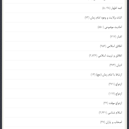
ائمه اطهار
(5,038)
اثبات ولایت و وجود امام زمان
(73)
احادیث موضوعی
(550)
اخبار
(717)
اخلاق اسلامی
(956)
اخلاق و تربیت اسلامی
(2,836)
ادیان
(474)
ارتباط با امام زمان (عج)
(14)
ازدواج
(371)
ازدواج
(117)
ازدواج موقت
(32)
اسلام شناسی
(2,661)
اصحاب و یاران
(37)