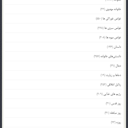
خانواده مهدوی
(22)
خواص خوراکی ها
(550)
خواص سبزی ها
(228)
خواص میوه ها
(308)
داستان
(146)
دانستنی‌های خانواده
(357)
دجال
(29)
دعاها و زیارت
(19)
رذایل اخلاقی
(252)
رژیم های غذایی
(209)
روز قدس
(31)
روز مباهله
(41)
روزه
(93)