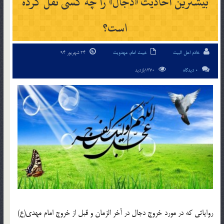
بیشترین احادیث «دجال» را چه کسی نقل کرده
است؟
خادم اهل البیت
غیبت امام
,
مهدویت
24 شهریور 94
0 دیدگاه
1370بازدید
روایاتى که در مورد خروج دجال در آخر الزمان و قبل از خروج امام مهدى(ع)