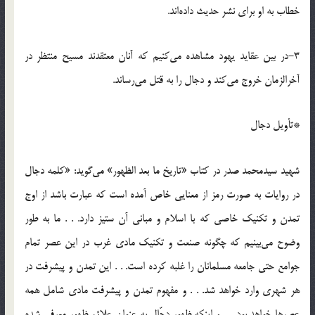
خطاب به او براى نشر حدیث داده‌اند.
٣-در بین عقاید یهود مشاهده مى‌کنیم که آنان معتقدند مسیح منتظر در
آخرالزمان خروج مى‌کند و دجال را به قتل مى‌رساند.
*تأویل دجال
شهید سیدمحمد صدر در کتاب «تاریخ ما بعد الظهور» مى‌گوید: «کلمه دجال
در روایات به صورت رمز از معنایى خاص آمده است که عبارت باشد از اوج
تمدن و تکنیک خاصى که با اسلام و مبانى آن ستیز دارد. . . ما به‌ طور
وضوح مى‌بینیم که چگونه صنعت و تکنیک مادى غرب در این عصر تمام
جوامع حتى جامعه مسلمانان را غلبه کرده است. . . این تمدن و پیشرفت در
هر شهرى وارد خواهد شد. . . و مفهوم تمدن و پیشرفت مادى شامل همه
عصرها خواهد بود. . . و اینکه ظهور دجّال به عنوان علائم ظهور معرفى شده