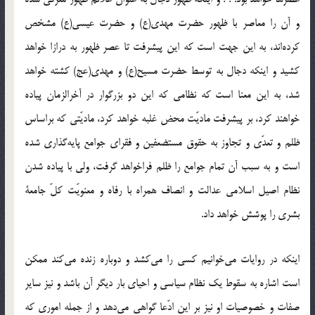
و آن را معاصر با ظهور حضرت مهدى(ع) و حضرت عیسى(ع) مشخص
کرده‌اند، به این جهت است که این پیشرفت تا عصر ظهور به درازا خواهد
کشید و اینکه دجال به توسط حضرت مسیح(ع) و مهدى(عج) کشته خواهد
شد، به این معنا است که نظامى که این دو بزرگوار در آخرالزمان پیاده
خواهند کرد، بر پیشرفت مادیّت محض غلبه خواهد کرد، مادیّتى که براساس
ظلم و تعدّى و تجاوز به حقوق مستضعفین و فقراى جوامع پایه‌گذارى شده
است و به سبب آن تمام جوامع را ظلم فراخواهد گرفت، ولى با پیاده شدن
نظام اصیل اسلامى عدالت و انصاف همراه با رفاه و معنویّت کلّ جامعۀ
بشرى را پوشش خواهد داد.
اینکه در روایات مى‌خوانیم کسى را مى‌کشد و دوباره زنده مى‌کند ممکن
است اشاره به سقوط یک نظام سیاسى و احیاى بار دیگر آن باشد و نیز سایر
صفات و خصوصیات او نیز بر این ادّعا گواهى مى‌دهد و از جمله امورى که