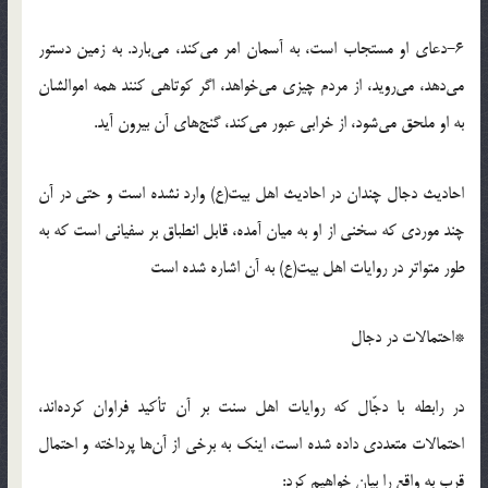
6-دعاى او مستجاب است، به آسمان امر مى‌کند، مى‌بارد. به زمین دستور
مى‌دهد، مى‌روید، از مردم چیزى مى‌خواهد، اگر کوتاهى کنند همه اموالشان
به او ملحق مى‌شود، از خرابى عبور مى‌کند، گنج‌هاى آن بیرون آید.
احادیث دجال چندان در احادیث اهل بیت(ع) وارد نشده است و حتى در آن
چند موردى که سخنى از او به میان آمده، قابل انطباق بر سفیانى است که به‌
طور متواتر در روایات اهل بیت(ع) به آن اشاره شده است
*احتمالات در دجال
در رابطه با دجّال که روایات اهل سنت بر آن تأکید فراوان کرده‌اند،
احتمالات متعددى داده شده است، اینک به برخى از آن‌ها پرداخته و احتمال
قرب به واقع را بیان خواهیم کرد: