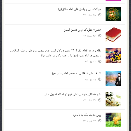
سوالات طبی و پاسخ های امام صادق(ع)
28 اسفند 93
«نفس» خطرناک ترین دشمن انسان
26 اسفند 93
مقام و درجه كدام يك از 14 معصوم بالاتر است چون بعضي امام علي ـ عليه السلام ـ
و بعضي ها امام زمان (عج) را از همه بالاتر مي دانند چرا؟
12 دی 94
تشرف علي آقا قاضي به محضر امام زمان(عج)
15 دی 95
طرح همگانی خواندن دعای فرج در لحظه تحویل سال
27 اسفند 03
چهل حدیث نگاه به نامحرم
13 خرداد 94