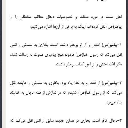
اهل سنت در مورد صفات و خصوصیات دجال مطالب مختلفى را از
پیامبر(ص) نقل کرده‌اند، اینک به برخى از آن‌ها اشاره مى‌کنیم:
١-پیامبر(ص) امتش را از او برحذر داشته است، بخارى به سندش از انس
نقل مى‌کند که رسول خدا(ص) فرمود: هیچ پیامبرى مبعوث به رسالت نشد،
مگر آنکه امتش را از اعور کذاب برحذر داشت.
٢-پیامبر(ص) از فتنه او به خدا پناه برد، بخارى به سندش از عایشه نقل
مى‌کند که از رسول خدا(ص) شنیدم که در نمازش از فتنه دجال به خداوند
پناه مى‌برد.
٣-دجال کافر است، بخارى در همان حدیث سابق از انس نقل مى‌کند که