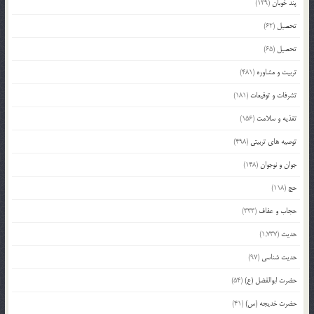
پند خوبان
(129)
تحصیل
(62)
تحصیل
(65)
تربیت و مشاوره
(481)
تشرفات و توقیعات
(181)
تغذیه و سلامت
(156)
توصیه های تربیتی
(498)
جوان و نوجوان
(148)
حج
(118)
حجاب و عفاف
(333)
حدیث
(1,737)
حدیث شناسی
(97)
حضرت ابوالفضل (ع)
(54)
حضرت خدیجه (س)
(41)