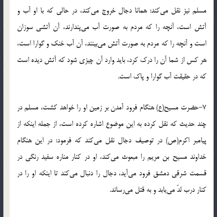
مسلم نیز نقل مى‌کند: همانا دجال خروج مى‌کند، در حالى که با او آب و
آتش است، آنچه را که مردم به صورت آب مى‌پندارند، آن آتشى سوزان
است و آنچه را که مردم به صورت آتش مى‌بینند، آن آب خنک و گوارا است،
هر کس از شما آن را درک کرد، باید وارد آن چیزى شود که آتش دیده است
که در حقیقت آب گوارا و پاک است.
٧-حضرت مسیح(ع) هنگام فرود آمدن بر زمین او را خواهد کشت، مسلم در
چند حدیث که نقل کرده به این موضوع اشاره کرده است، از جمله اینکه از
پیامبر اکرم(ص) در توصیف دجال نقل مى‌کند که فرمود: در این هنگام
خداوند مسیح بن مریم را مبعوث مى‌کند، او در کنار مناره سفید رنگى در
قسمت شرقى دمشق فرود مى‌آید، دجال را دنبال مى‌کند تا اینکه او را در
کنار درب لدّ مى‌یابد و به قتل مى‌رساند.