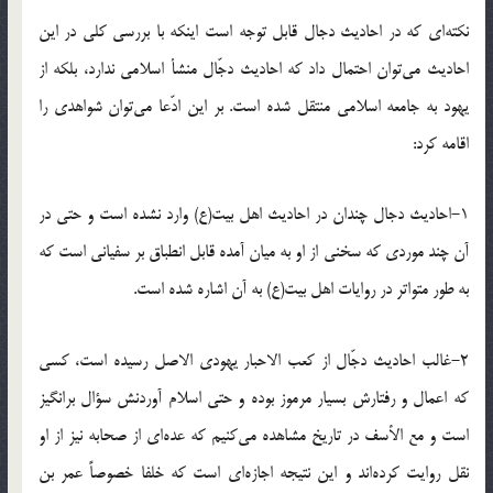
نکته‌اى که در احادیث دجال قابل توجه است اینکه با بررسى کلى در این
احادیث مى‌توان احتمال داد که احادیث دجّال منشأ اسلامى ندارد، بلکه از
یهود به جامعه اسلامى منتقل شده است. بر این ادّعا مى‌توان شواهدى را
اقامه کرد:
١-احادیث دجال چندان در احادیث اهل بیت(ع) وارد نشده است و حتى در
آن چند موردى که سخنى از او به میان آمده قابل انطباق بر سفیانى است که
به‌ طور متواتر در روایات اهل بیت(ع) به آن اشاره شده است.
٢-غالب احادیث دجّال از کعب الاحبار یهودى الاصل رسیده است، کسى
که اعمال و رفتارش بسیار مرموز بوده و حتى اسلام آوردنش سؤال برانگیز
است و مع الأسف در تاریخ مشاهده مى‌کنیم که عده‌اى از صحابه نیز از او
نقل روایت کرده‌اند و این نتیجه اجازه‌اى است که خلفا خصوصاً عمر بن