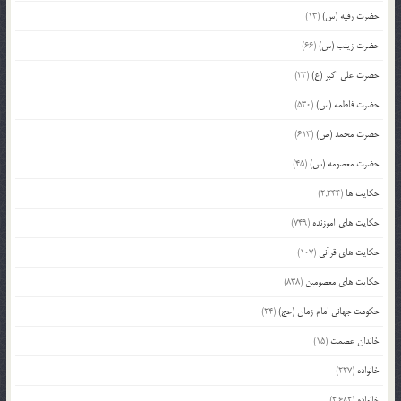
حضرت رقیه (س)
(13)
حضرت زینب (س)
(66)
حضرت علی اکبر (ع)
(23)
حضرت فاطمه (س)
(530)
حضرت محمد (ص)
(613)
حضرت معصومه (س)
(45)
حکایت ها
(2,244)
حکایت های آموزنده
(749)
حکایت های قرآنی
(107)
حکایت های معصومین
(838)
حکومت جهانی امام زمان (عج)
(24)
خاندان عصمت
(15)
خانواده
(227)
خانواده
(2,682)