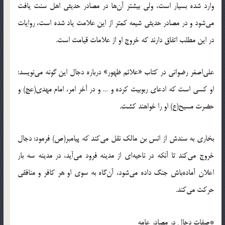
وارد شده بسیار است، ولى بیشتر آن‌ها در مصادر حدیثى اهل سنت یافت
مى‌شود و در مصادر حدیثى شیعه کمتر از این علامت یاد شده است، روایات
در این مطلب اتفاق دارند که خروج او از علامات قیامت است.
علی‌اصغر رضوانی در کتاب «علائم ظهور» درباره دجال این گونه می‌نویسد:
او کسى است که ادعاى ربوبیت کرده و … و در آخر امر، امام مهدى(عج) و
حضرت مسیح(ع) او را خواهند کشت.
بخارى به سندش از انس بن مالک نقل مى‌کند که پیامبر(ص) فرمود: دجال
خروج مى‌کند تا آنکه در ناحیه‌اى از مدینه فرود مى‌آید، در مدینه سه بار
اعلان آماده‌باش جنگ داده مى‌شود، آن‌گاه به سوى او هر کافر و منافقى
حرکت مى‌کند.
*صفات دجال در مصادر عامه