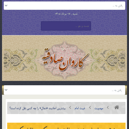
شنبه , 17 مرداد 1405
مهدویت
غیبت امام
بیشترین احادیث «دجال» را چه کسی نقل کرده است؟