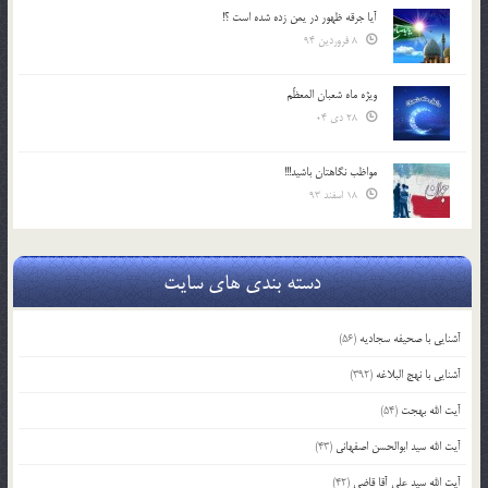
آیا جرقه ظهور در یمن زده شده است ؟!
8 فروردین 94
ویژه ماه شعبان المعظّم
28 دی 04
مواظب نگاهتان باشید!!!
18 اسفند 93
دسته بندی های سایت
آشنایی با صحیفه سجادیه
(56)
آشنایی با نهج البلاغه
(392)
آیت الله بهجت
(54)
آیت الله سید ابوالحسن اصفهانی
(43)
آیت الله سید علی آقا قاضی
(42)