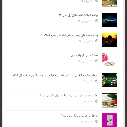
28 مرداد 95
مراسم شهادت امام صادق (ع) سال 93
10 فروردین 94
جذب کمک های مردمی موکب امام علی علیه السلام
11 شهریور 96
50 نکته برای ازدواج موفق
16 فروردین 94
اجتماع عظیم صادقیون در آستان مقدس امامزاده سید جلال الدین اشرف سال 1396
29 تیر 96
احادیث معصومین درباره ترک نماز و سهل انگاری در نماز
29 آذر 95
چه نظراتی در مورد دجال وجود دارد؟
28 مرداد 94