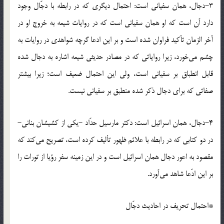
٣-دجال، همان سفیانى است: احتمال دیگرى که در رابطه با دجّال وجود
دارد آن است که او همان سفیانى است که در روایات شیعه به خروج او در
آخر الزمان تأکید فراوان شده است و بر این ادعا گرچه شواهدى در روایات به
چشم مى‌خورد، زیرا روایاتى که در مصادر حدیثى شیعه اشاره به دجال شده
قابل انطباق بر سفیانى است، ولى این احتمال ضعیف است؛ زیرا بیشتر
صفاتى که براى دجال ذکر شده منطبق بر سفیانى نیست.
4-دجال، همان اسرائیل است: دکتر مارسیل حدّاد -یکى از کشیشان بنانى-
در دو کتابى که در رابطه با علائم ظهور تألیف کرده است، تصریح مى‌کند که
مقصود به اعور دجال همان اسرائیل است و در این زمینه سفر رؤیا از تورات را
بر این ادّعا شاهد مى‌آورد.
*احتمال تحریف در احادیث دجّال