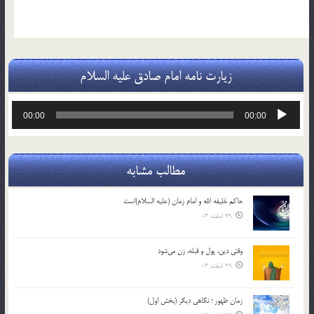
زیارت نامه امام صادق علیه السلام
پخش‌کننده
00:00
00:00
صوت
مطالب مشابه
حاکم خليفه الله و امام زمان (علیه السلام)است
29 اسفند 03
وقتی دین، پول و قبله، زن می‌شود
29 اسفند 03
زمان ظهور ؛ نگاهی دیگر (بخش اول)