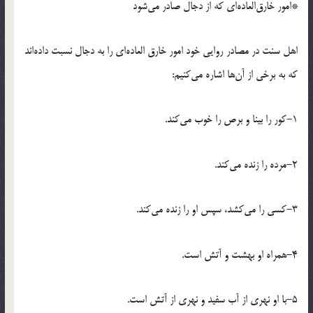
*امور خارق‌العاده‌اى که از دجال صادر مى‌شود
اهل سنت در مصادر روایى خود امور خارق العاده‌اى را به دجال نسبت داده‌اند
که به برخى از آن‌ها اشاره مى‌کنیم:
١-کور را بینا و برص را خوب مى‌کند.
٢-مرده را زنده مى‌کند.
٣-کسى را مى‌کشد، سپس او را زنده مى‌کند.
4-همراه او بهشت و آتش است.
5-با او نهرى از آب سفید و نهرى از آتش است.