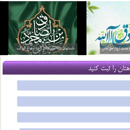
ئمه: امام صادق (ع): گره گشائی
داستانهای ائمه: امام صادق (ع): توحید مفضل
21 مرداد 03
هتان را ثبت کنید