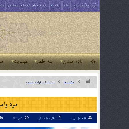
بِسْمِ اللَّـهِ الرَّحْمَـٰنِ الرَّحِيمِ
خانه
درباره ما
زیارت نامه خاص امام صادق علیه السلام
فراخو
خانه
کلام جاودان
ائمه اطهار
مهدویت
حد
حکایت ها
مرد وامدار و خواجه بخشنده
مرد وام
خادم اهل البیت
حکایت ها
,
داستان
1 مهر 94