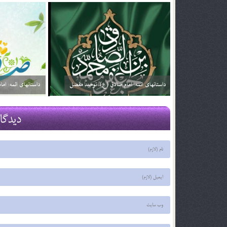
داستانهای ائمه: امام صادق (ع): خیارفروش
داستان های ا
29 اسفند 03
29 اسفند 03
دیدگا