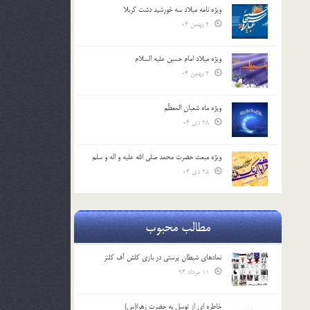
ویژه نامه میلاد سه خورشید دشت کربلا
2 بهمن 04
ویژه میلاد امام حسین علیه السلام
2 بهمن 04
ویژه ماه شعبان المعظّم
28 دی 04
ویژه مبعث حضرت محمد صلی الله علیه و اله و سلم
25 دی 04
مطالب محبوب
نمادهای شیطان پرستی در بازی کلش آف کلنز
11 مرداد 94
خاطره ای از توسل به حضرت زهرا(س)