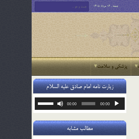
جمعه , 16 مرداد 1405
پزشکی و سلامت
زیارت نامه امام صادق علیه السلام
پخش‌کننده
برای
00:00
00:00
صوت
افزایش
یا
کاهش
صدا
مطالب مشابه
از
کلیدهای