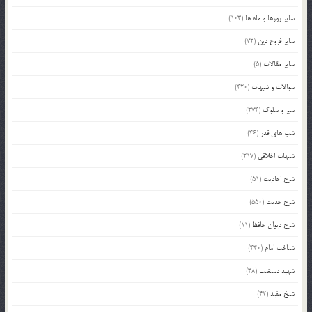
سایر روزها و ماه ها
(103)
سایر فروع دین
(72)
سایر مقالات
(5)
سوالات و شبهات
(420)
سیر و سلوک
(274)
شب های قدر
(46)
شبهات اخلاقی
(217)
شرح احادیث
(51)
شرح حدیث
(550)
شرح دیوان حافظ
(11)
شناخت امام
(440)
شهید دستغیب
(38)
شیخ مفید
(42)