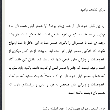
درگير گذشته نباشيد
آيا زن قبلي شوهرتان از شما زيباتر بوده؟ آيا شوهر قبلي همسرتان مرد
بهتري بوده؟ مقايسه کرد ن امري طبيعي است، اما ممکن است جلو رشد
رابطه ي شما با همسرتان را بگيريد. همسر شما به اين خاطر با شما ازدواج
نکرده که فتوکپي همسر قبلي اش بوده ايد. او بيشتر از هر کس ديگري از
خصوصيات و ويژگي هاي خاص شما که باعث شد عاشق تان باشد آگاه
است و مهم نيست که چقدر با همسر قبلي او تفاوت داشته باشيد. بايد بپذيريد
که شما و همسر قبلي شوهرتان دو آد م کاملاً متفاوت هستيد که هر کدام
خصوصيات و ويژگي هاي منحصر به فرد و عالي و ارزشمندي داريد که
همسرتان دوست داشته است.
براي تسهيل سوگ همسرتان از خود گذشته باشيد