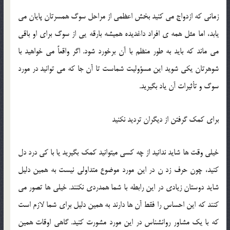
زماني که ازدواج مي کنيد بخش اعظمي از مراحل سوگ همسرتان پايان مي
يابد، اما مثل همه ي افراد داغديده هميشه بارقه يي از سوگ براي او باقي
مي ماند که بايد به طور منظم با آن برخورد شود. اگر واقعاً مي خواهيد با
شوهرتان يکي شويد اين مسؤوليت شماست تا آن جا که مي توانيد در مورد
سوگ و تأثيرات آن ياد بگيريد.
براي کمک گرفتن از ديگران ترديد نکنيد
خيلي وقت ها شايد ندانيد از چه کسي ميتوانيد کمک بگيريد يا با کي درد دل
کنيد، چون حرف زد ن در اين مورد موضوع متداولي نيست به همين دليل
شايد دوستان زيادي در اين رابطه با شما همدردي نکنند. خيلي ها تصور مي
کنند که اين احساس را فقط آن ها دارند به همين دليل براي شما لازم است
که با يک مشاور روانشناس در اين مورد مشورت کنيد. گاهي اوقات همين