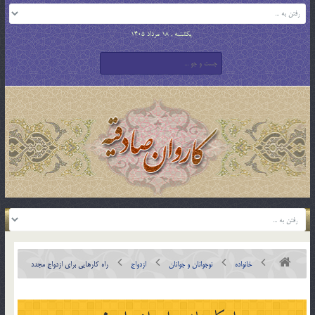
یکشنبه , 18 مرداد 1405
خانواده
نوجوانان و جوانان
ازدواج
راه کارهايي براي ازدواج مجدد