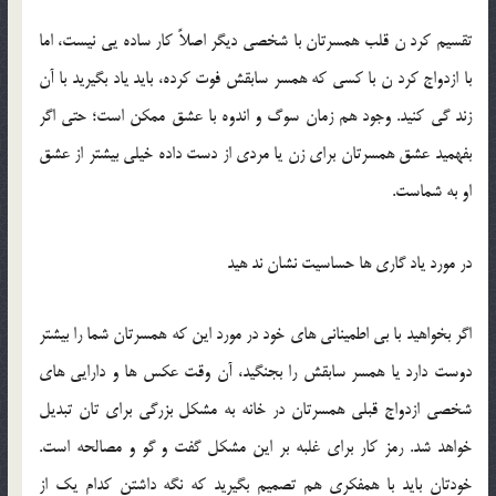
تقسيم کرد ن قلب همسرتان با شخصي ديگر اصلاً کار ساده يي نيست، اما
با ازدواج کرد ن با کسي که همسر سابقش فوت کرده، بايد ياد بگيريد با آن
زند گي کنيد. وجود هم زمان سوگ و اندوه با عشق ممکن است؛ حتي اگر
بفهميد عشق همسرتان براي زن يا مردي از دست داده خيلي بيشتر از عشق
او به شماست.
در مورد ياد گاري ها حساسيت نشان ند هيد
اگر بخواهيد با بي اطميناني هاي خود در مورد اين که همسرتان شما را بيشتر
دوست دارد يا همسر سابقش را بجنگيد، آن وقت عکس ها و دارايي هاي
شخصي ازدواج قبلي همسرتان در خانه به مشکل بزرگي براي تان تبديل
خواهد شد. رمز کار براي غلبه بر اين مشکل گفت و گو و مصالحه است.
خودتان بايد با همفکري هم تصميم بگيريد که نگه داشتن کدام يک از