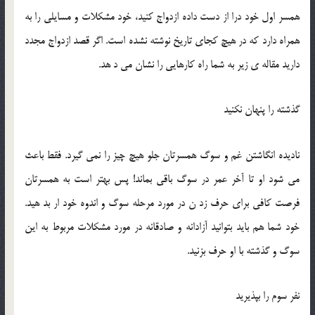
همسر اول خود درا از دست داده ازدواج کنيد، خود مشکلات و مسايلي را به
همراه دارد که در هيچ کجاي تاريخ نوشته نشده است. اگر قصد ازدواج مجدد
داريد مقاله ي زير به شما راه کارهايي را نشان مي د هد.
گذشته را پنهان نکنيد
ناديده انگاشتن غم و سوگ همسرتان جلو هيچ چيز را نمي گيرد. فقط باعث
مي شود او تا آخر عمر در سوگ باقي بماند! پس بهتر است به همسرتان
فرصت کافي براي حرف زد ن در مورد مرحله سوگ و اندوه خود ار بد هيد.
خود شما هم بايد بتوانيد آزادانه و صادقانه در مورد مشکلات مربوط به اين
سوگ و گذشته با او حرف بزنيد.
نفر سوم را بپذيريد