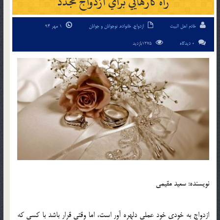
راه کارهايي براي ازدواج مجدد
خادم اهل البیت
ازدواج
,
خانواده
,
نوجوانان و جوانان
1 مهر 94
0 دیدگاه
1275بازدید
نويسنده: سعيد مقيمي
ازدواج به خودي خود عملي دلهره آور است، اما وقتي قرار باشد با کسي که