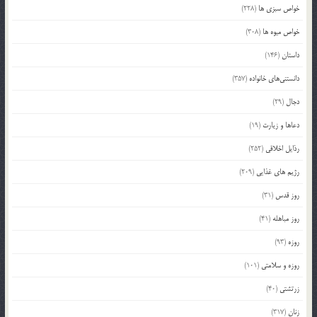
خواص سبزی ها
(228)
خواص میوه ها
(308)
داستان
(146)
دانستنی‌های خانواده
(357)
دجال
(29)
دعاها و زیارت
(19)
رذایل اخلاقی
(252)
رژیم های غذایی
(209)
روز قدس
(31)
روز مباهله
(41)
روزه
(93)
روزه و سلامتی
(101)
زرتشتی
(40)
زنان
(317)