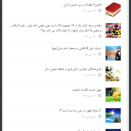
«نفس» خطرناک ترین دشمن انسان
26 اسفند 93
مقام و درجه كدام يك از 14 معصوم بالاتر است چون بعضي امام علي ـ عليه السلام ـ
و بعضي ها امام زمان (عج) را از همه بالاتر مي دانند چرا؟
12 دی 94
تشرف علي آقا قاضي به محضر امام زمان(عج)
15 دی 95
طرح همگانی خواندن دعای فرج در لحظه تحویل سال
27 اسفند 03
چهل حدیث نگاه به نامحرم
13 خرداد 94
آیا جرقه ظهور در یمن زده شده است ؟!
8 فروردین 94