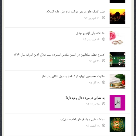
جذب کمک های مردمی موکب امام علی علیه السلام
11 شهریور 96
50 نکته برای ازدواج موفق
16 فروردین 94
اجتماع عظیم صادقیون در آستان مقدس امامزاده سید جلال الدین اشرف سال 1396
29 تیر 96
احادیث معصومین درباره ترک نماز و سهل انگاری در نماز
29 آذر 95
چه نظراتی در مورد دجال وجود دارد؟
28 مرداد 94
سوالات طبی و پاسخ های امام صادق(ع)
28 اسفند 93