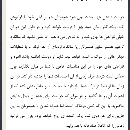
دوست داشتن تنها، باعث نمي شود شوهرتان همسر قبلي خود را فراموش
کند، بلکه گذر زمان همه چيز را درست خواهد کرد و در طول اين دوران
خيلي ناراحتي ها جاي خود را به شادي مي د هند، اما تصور نکنيد که سالگرد
ترحيم همسر سابق همسرتان يا سالگرد ازدواج آن ها، تولد او يا تعطيلات
ديگر خالي از سوگ و اندوه خواهد بود. شايد او دوست نداشته باشد اندوه و
ناراحتي هاي خود را در اين مناسبات خاص با شما در ميان بگذارد، چون
ممکن است بترسد حرف زد ن از آن احساسات شما را خدشه دار کند. در اين
زمان ها او فقط در درک شما نياز دارد. با محبت به او خاطر نشان کنيد که از
اهميت آن روزها آگاهيد و هر موقع که خواست براي شنيد ن دردل هايش
حاضريد. با اين که کمي دردناک است، اما همراه شد ن با همسرتان به اين
طريق براي هر دوي شما پاک کننده ي روح خواهد بود، چون مي توانيد
زماني را که کاملاً صاد قانه با هم بزنيد.