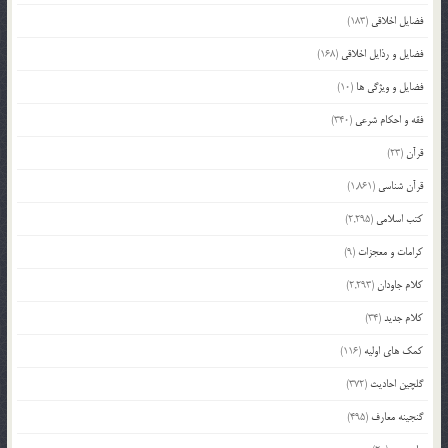
فضایل اخلاقی
(183)
فضایل و رذایل اخلاقی
(168)
فضایل و ویژگی ها
(10)
فقه و احکام شرعی
(340)
قرآن
(23)
قرآن شناسی
(1,861)
کتب اسلامی
(2,295)
کرامات و معجزات
(9)
کلام جاودان
(2,293)
کلام جدید
(34)
کمک های اولیه
(116)
گلچین احادیث
(372)
گنجینه معارف
(495)