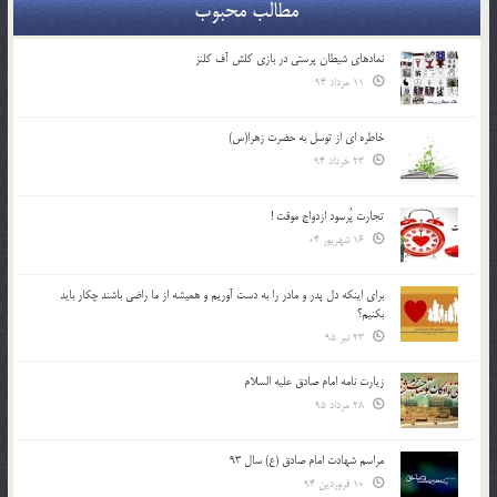
مطالب محبوب
نمادهای شیطان پرستی در بازی کلش آف کلنز
11 مرداد 94
خاطره ای از توسل به حضرت زهرا(س)
23 خرداد 94
تجارت پُرسود ازدواج موقت !
16 شهریور 04
براي اينكه دل پدر و مادر را به دست آوريم و هميشه از ما راضي باشند چكار بايد
بكنيم؟
23 تیر 95
زیارت نامه امام صادق علیه السلام
28 مرداد 95
مراسم شهادت امام صادق (ع) سال 93
10 فروردین 94