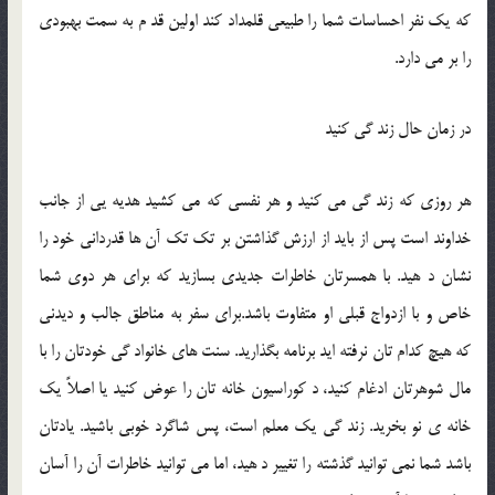
که يک نفر احساسات شما را طبيعي قلمداد کند اولين قد م به سمت بهبودي
را بر مي دارد.
در زمان حال زند گي کنيد
هر روزي که زند گي مي کنيد و هر نفسي که مي کشيد هديه يي از جانب
خداوند است پس از بايد از ارزش گذاشتن بر تک تک آن ها قدرداني خود را
نشان د هيد. با همسرتان خاطرات جديدي بسازيد که براي هر دوي شما
خاص و با ازدواج قبلي او متفاوت باشد.براي سفر به مناطق جالب و ديدني
که هيچ کدام تان نرفته ايد برنامه بگذاريد. سنت هاي خانواد گي خودتان را با
مال شوهرتان ادغام کنيد، د کوراسيون خانه تان را عوض کنيد يا اصلاً يک
خانه ي نو بخريد. زند گي يک معلم است، پس شاگرد خوبي باشيد. يادتان
باشد شما نمي توانيد گذشته را تغيير د هيد، اما مي توانيد خاطرات آن را آسان