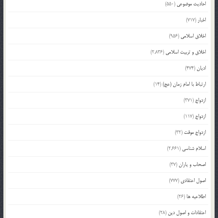
احادیث موضوعی
(550)
اخبار
(717)
اخلاق اسلامی
(956)
اخلاق و تربیت اسلامی
(2,836)
ادیان
(474)
ارتباط با امام زمان (عج)
(14)
ازدواج
(371)
ازدواج
(117)
ازدواج موقت
(32)
اسلام شناسی
(2,661)
اصحاب و یاران
(37)
اصول اعتقادی
(777)
اطلاعیه ها
(26)
اعتقادات و اصول دین
(28)