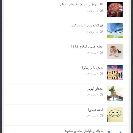
تاثیر عوامل زيستي در مغز زنان و مردان
17 مرداد 03
فوق‌العاده بودن را تمرين كنيد
17 مرداد 03
تخليه چشم يا اصلاح رفتار؟ !
1 مرداد 03
ردپاى ما در زندگى!
1 مرداد 03
پندهاي گهربار
1 مرداد 03
لبخند درمانى!
1 مرداد 03
خانواده ي ناپايدار ، خانه ي عنکبوت