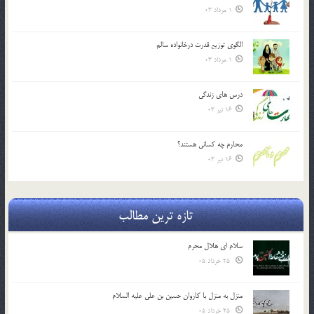
1 مرداد 03
الگوي توزيع قدرت درخانواده سالم
1 مرداد 03
درس هاي زندگي
16 تیر 03
محارم چه کساني هستند؟
16 تیر 03
تازه ترین مطالب
سلام ای هلال محرم
25 خرداد 05
منزل به منزل با کاروان حسین بن علی علیه السلام
25 خرداد 05