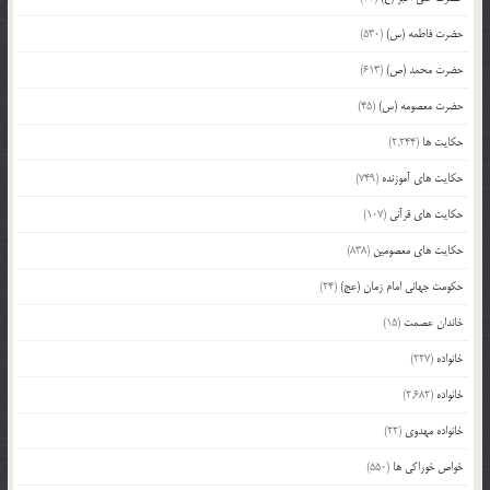
حضرت فاطمه (س)
(530)
حضرت محمد (ص)
(613)
حضرت معصومه (س)
(45)
حکایت ها
(2,244)
حکایت های آموزنده
(749)
حکایت های قرآنی
(107)
حکایت های معصومین
(838)
حکومت جهانی امام زمان (عج)
(24)
خاندان عصمت
(15)
خانواده
(227)
خانواده
(2,682)
خانواده مهدوی
(22)
خواص خوراکی ها
(550)