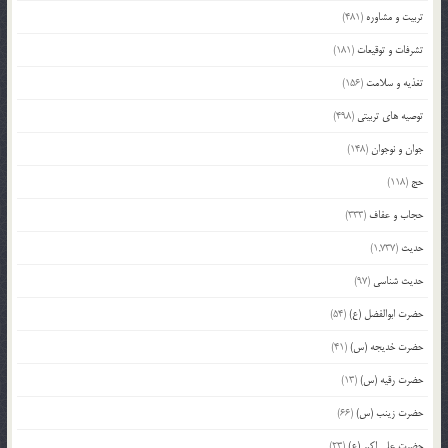
تربیت و مشاوره
(481)
تشرفات و توقیعات
(181)
تغذیه و سلامت
(156)
توصیه های تربیتی
(498)
جوان و نوجوان
(148)
حج
(118)
حجاب و عفاف
(333)
حدیث
(1,737)
حدیث شناسی
(97)
حضرت ابوالفضل (ع)
(54)
حضرت خدیجه (س)
(41)
حضرت رقیه (س)
(13)
حضرت زینب (س)
(66)
حضرت علی اکبر (ع)
(23)