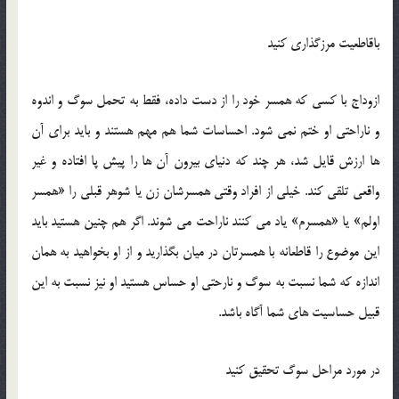
باقاطعيت مرزگذاري کنيد
ازوداج با کسي که همسر خود را از دست داده، فقط به تحمل سوگ و اندوه
و ناراحتي او ختم نمي شود. احساسات شما هم مهم هستند و بايد براي آن
ها ارزش قايل شد، هر چند که دنياي بيرون آن ها را پيش پا افتاده و غير
واقعي تلقي کند. خيلي از افراد وقتي همسرشان زن يا شوهر قبلي را «همسر
اولم» يا «همسرم» ياد مي کنند ناراحت مي شوند. اگر هم چنين هستيد بايد
اين موضوع را قاطعانه با همسرتان در ميان بگذاريد و از او بخواهيد به همان
اندازه که شما نسبت به سوگ و نارحتي او حساس هستيد او نيز نسبت به اين
قبيل حساسيت هاي شما آگاه باشد.
در مورد مراحل سوگ تحقيق کنيد