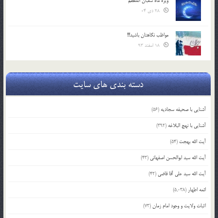
ویژه ماه شعبان المعظّم
28 دی 04
مواظب نگاهتان باشید!!!
18 اسفند 93
دسته بندی های سایت
آشنایی با صحیفه سجادیه
(56)
آشنایی با نهج البلاغه
(392)
آیت الله بهجت
(54)
آیت الله سید ابوالحسن اصفهانی
(43)
آیت الله سید علی آقا قاضی
(42)
ائمه اطهار
(5,038)
اثبات ولایت و وجود امام زمان
(73)