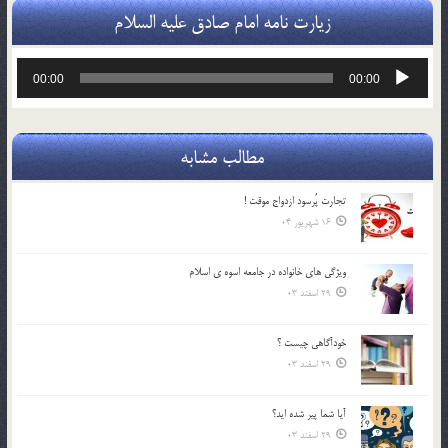
زیارت نامه امام صادق علیه السلام
پخش‌کننده
00:00
00:00
صوت
مطالب مشابه
تجارت پُرسود ازدواج موقت !
16 شهریور 04
ويژگي هاي خانواده در جامعه اسوه ي اسلام
29 اسفند 03
خودآگاهى چيست ؟
29 اسفند 03
آیا شما پیر شده اید؟
29 اسفند 03