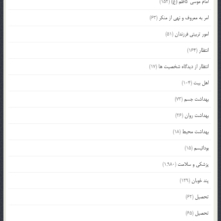
امام موسی کاظم (ع)
(152)
امر به معروف و نهی از منکر
(63)
امور تربیتی فرزندان
(51)
انتظار
(164)
انتظار از دیدگاه شخصیت ها
(17)
اهل بیت
(104)
بهداشت جسم
(73)
بهداشت روان
(26)
بهداشت محیط
(18)
بودائیسم
(15)
پزشکی و سلامت
(1,980)
پند خوبان
(129)
تحصیل
(62)
تحصیل
(65)