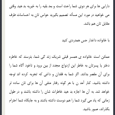
دارايي ها براي هر دوي شما راحت است و بعد بقيه را به خيريه بد هيد. وقتي
مي خواهيد در مورد اين مسأله تصميم بگيريد حواس تان به احساسات طرف
مقابل تان هم باشد.
با خانواده داغدار حس همدردي کنيد
ممکن است خانواده ي همسر قبلي شريک زند گي شما، بترسند که خاطره
دختر يا پسرتان به خاطر اين ازدواج مجدد از بين برود و ناخود آگاه شما را
براي آن مقصر بدانند. اگر شما به فقدان و داغي که تجربه کرده اند توجه
داشته باشيد، کنار آمد ن با هر گونه رفتار منفي آن ها براي تان ساده تر
خواهد شد. به آن ها اجازه بد هيد خاطرات شان را داشته باشند و در طول
زماني که ياد مي گيرد شما را هم دوست داشته باشند و به جايگاه شما احترام
بگذراند، صبور باشيد.