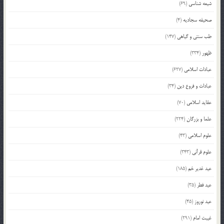
شیعه شناسی
(69)
صحیفه سجادیه
(4)
طب سنتی و گیاهی
(147)
ظهور
(334)
عبادات اسلامی
(627)
عبادات و فروع دین
(34)
عقاید اسلامی
(70)
علما و بزرگان
(224)
علوم اسلامی
(43)
علوم قرآنی
(343)
عید غدیر خم
(185)
عید فطر
(35)
عید نوروز
(45)
غیبت امام
(291)