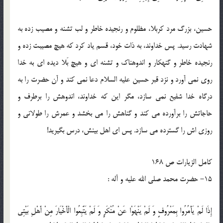
حسين، بزرگ مرد كربلا، مظلوم و رنجيده خاطر و لب تشنه و مصيب زده به
شهادت رسيد. پس خداوند، به ذات خود، قسم ياد كرد كه هيچ مصيبت زده و
رنجيده خاطر و گنهكار و اندوهناك و تشنه اى و هيچ بَلا ديده اى به خدا
روى نمى آورد و نزد قبر حسين علیه السلام دعا نمى كند و آن حضرت را به
درگاه خدا شفيع نمى سازد، مگر اين كه خداوند، اندوهش را برطرف و
حاجاتش را برآورده مى كند و گناهش را مى بخشد و عمرش را طولانى و
روزى اش را گسترده مى سازد. پس اى اهل بينش، درس بگيريد!
کامل الزیارات ص 168
15- حضرت محمد صلی الله علیه و آله :
إِذَا لَمْ يَأْمُرُوا بِمَعْرُوفٍ وَ لَمْ يَنْهَوْا عَنْ مُنْكَرٍ وَ لَمْ يَتَّبِعُوا الْأَخْيَارَ مِنْ أَهْلِ بَيْتِي