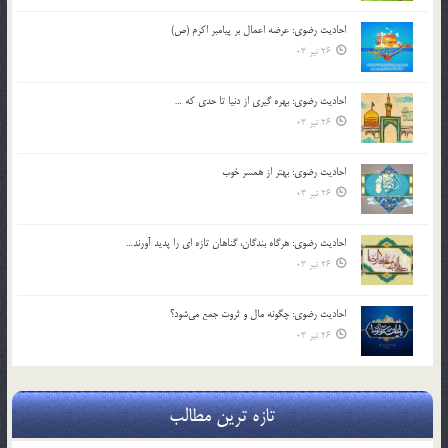
احادیث رضوی: عرضه اعمال بر پیامبر اکرم (ص)
26 تیر 03
احادیث رضوی: بهره گیری از دنیا تا حدی که …
26 تیر 03
احادیث رضوی: بهتر از همسر خوب
26 تیر 03
احادیث رضوی: هرگاه بندگان، گناهان تازه ای را پدید آورند…
26 تیر 03
احادیث رضوی: چگونه مال و ثروت جمع می‌شود؟
26 تیر 03
تازه ترین مطالب