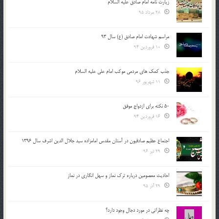
زیارت نامه امام صادق علیه السلام
28 مرداد 95
مراسم شهادت امام صادق (ع) سال 93
10 فروردین 94
جذب کمک های مردمی موکب امام علی علیه السلام
11 شهریور 96
50 نکته برای ازدواج موفق
16 فروردین 94
اجتماع عظیم صادقیون در آستان مقدس امامزاده سید جلال الدین اشرف سال 1396
29 تیر 96
احادیث معصومین درباره ترک نماز و سهل انگاری در نماز
29 آذر 95
چه نظراتی در مورد دجال وجود دارد؟