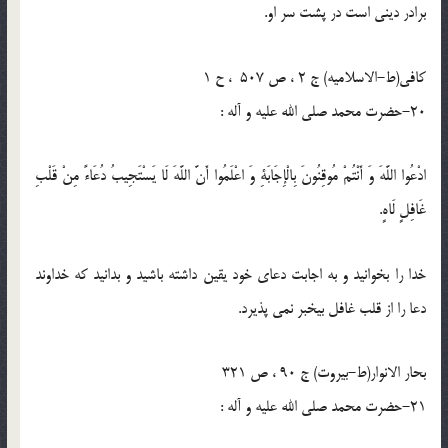
برادر دینی است در پشت سر او.
کافی(ط-الاسلامیه) ج 2 ، ص 507 ، ح 1
20-حضرت محمد صلی الله علیه و آله :
ادْعُوا اللَّهَ وَ أَنْتُمْ مُوقِنُونَ بِالْإِجَابَةِ وَ اعْلَمُوا أَنَّ اللَّهَ لَا يَسْتَجِيبُ دُعَاءً مِنْ قَلْبِ
غَافِلٍ لَاهٍ.
خدا را بخوانید و به اجابت دعای خود یقین داشته باشید و بدانید که خداوند
دعا را از قلب غافل بیخبر نمی پذیرد.
بحار الانوار(ط-بیروت) ج 90 ، ص 321
21-حضرت محمد صلی الله علیه و آله :