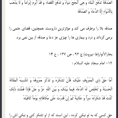
الصَّدَقَةُ تَدْفَعُ الْبَلَاءَ وَ هِيَ أَنْجَحُ دَوَاءً وَ تَدْفَعُ الْقَضَاءَ وَ قَدْ أُبْرِمَ إِبْرَاماً وَ لَا يَذْهَبُ
بِالْأَدْوَاءِ إِلَّا الدُّعَاءُ وَ الصَّدَقَة
صدقه بلا را برطرف مى كند و مؤثرترينِ داروست. همچنين، قضاى حتمى را
برمى گرداند و درد و بيمارى ها را چيزى جز دعا و صدقه از بين نمى برد.
بحارالأنوار(ط-بیروت) ج 93 ، ص 137 ، ح 14
12- امام سجاد علیه السلام :
أَمَّا حَقُّ ذِي الْمَعْرُوفِ عَلَيْكَ فَأَنْ تَشْكُرَهُ وَ تَذْكُرَ مَعْرُوفَهُ وَ تَكْسِبَهُ الْمَقَالَةَ
الْحَسَنَةَ وَ تُخْلِصَ لَهُ الدُّعَاءَ فِيمَا بَيْنَكَ وَ بَيْنَ اللَّهِ عَزَّ وَ جَلَّ فَإِذَا فَعَلْتَ ذَلِكَ
كُنْتَ قَدْ شَكَرْتَهُ سِرّاً وَ عَلَانِيَةً ثُمَّ إِنْ قَدَرْتَ عَلَى مُكَافَاتِهِ يَوْماً كَافَيْتَهُ
حق كسى كه به تو نيكى كرده ، اين است كه از او تشكر كنى و نيكى اش را