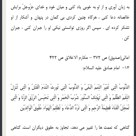
به زبان آورى و از او به خوبى ياد كنى و ميان خود و خداى عزّوجلّ برايش
خالصانه دعا كنى ، هرگاه چنين كردى بى گمان در پنهان و آشكار از او
تشكر كرده اى . سپس اگر روزى توانستى نيكى او را جبران كنى ، جبران
كن .
امالی(صدوق) ص 372 – مکارم الاخلاق ص 422
13- امام صادق عليه السلام:
الذُّنُوبُ الَّتِي تُغَيِّرُ النِّعَمَ الْبَغْيُ وَ الذُّنُوبُ الَّتِي تُورِثُ النَّدَمَ الْقَتْلُ وَ الَّتِي تُنْزِلُ
النِّقَمَ الظُّلْمُ وَ الَّتِي تَهْتِكُ السُّتُورَ شُرْبُ الْخَمْرِ وَ الَّتِي تَحْبِسُ الرِّزْقَ الزِّنَا وَ الَّتِي
تُعَجِّلُ الْفَنَاءَ قَطِيعَةُ الرَّحِمِ وَ الَّتِي تَرُدُّ الدُّعَاءَ وَ تُظْلِمُ الْهَوَاءَ عُقُوقُ الْوَالِدَيْن‏
گناهی كه نعمت ها را تغيير مى دهد، تجاوز به حقوق ديگران است. گناهى