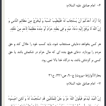
6- امام صادق عليه السلام:
إِذَا أَرَادَ أَحَدُكُمْ أَنْ يُسْتَجَابَ لَهُ فَلْيُطَيِّبْ كَسْبَهُ وَ لْيَخْرُجْ مِنْ مَظَالِمِ النَّاسِ وَ
إِنَّ اللَّهَ لَا يُرْفَعُ إِلَيْهِ دُعَاءُ عَبْدٍ وَ فِي بَطْنِهِ حَرَامٌ أَوْ عِنْدَهُ مَظْلِمَةٌ لِأَحَدٍ مِنْ خَلْقِهِ.
هر كس بخواهد دعايش مستجاب شود، بايد كسب خود را حلال كند و حق
مردم را بپردازد. دعاى هيچ بنده اى كه مال حرام در شكمش باشد يا حق
كسى بر گردنش باشد، به درگاه خدا بالا نمى رود.
بحارالأنوار(ط-بیروت) ج90، ص321، ح31
7- امام صادق عليه السلام:
إِنَّ الْعَبْدَ لَيَدْعُو فَيَقُولُ اللَّهُ عَزَّ وَ جَلَّ لِلْمَلَكَيْنِ قَدِ اسْتَجَبْتُ لَهُ وَ لَكِنِ احْبِسُوهُ