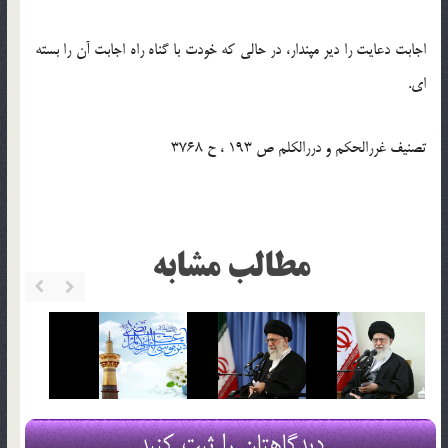
اجابت دعایت را دیر مپندار، در حالی که خودت با گناه راه اجابت آن را بسته
ای.
تصنیف غررالحکم و دررالکلم ص 193 ، ح 3768
مطالب مشابه
دیدگاهتان را ثبت کنید