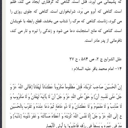
كه پشيمانى مى آورد، قتل است. گناهى كه گرفتارى ايجاد مى كند، ظلم
است. گناهى كه آبرو مى بَرد، شرابخوارى است. گناهى كه جلوى روزى را
مى گيرد، زناست. گناهى كه مرگ را شتاب مى بخشد، قطع رابطه با خويشان
است. گناهى كه مانع استجابت دعا مى شود و زندگى را تيره و تار مى كند،
نافرمانى از پدر مادر است.
علل الشرايع ج 2، ص 584 ، ح 27
14- امام محمد باقر علیه السلام :
إِنَّ الْحُسَيْنَ صَاحِبَ كَرْبَلَاءَ قُتِلَ مَظْلُوماً مَكْرُوباً عَطْشَاناً لَهْفَاناً [فَآلَى اللَّهُ عَزَّ وَ
جَلَّ عَلَى نَفْسِهِ أَنْ‏] وَ حَقٌّ عَلَى اللَّهِ عَزَّ وَ جَلَّ أَنْ لَا يَأْتِيَهُ لَهْفَانٌ وَ لَا مَكْرُوبٌ وَ
لَا مُذْنِبٌ وَ لَا مَغْمُومٌ وَ لَا عَطْشَانٌ وَ لَا ذُو عَاهَةٍ ثُمَّ دَعَا عِنْدَهُ وَ تَقَرَّبَ بِالْحُسَيْنِ
ع إِلَى اللَّهِ عَزَّ وَ جَلَّ إِلَّا نَفَّسَ اللَّهُ كُرْبَتَهُ وَ أَعْطَاهُ مَسْأَلَتَهُ وَ غَفَرَ ذُنُوبَهُ [ذَنْبَهُ‏] وَ
مَدَّ فِي عُمُرِهِ وَ بَسَطَ فِي رِزْقِهِ فَاعْتَبِرُوا يا أُولِي الْأَبْصار