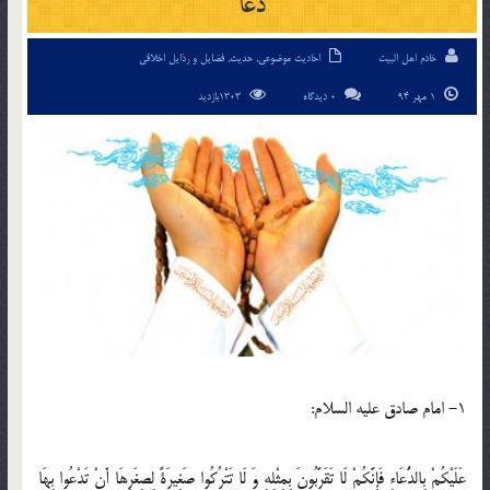
دعا
خادم اهل البیت
احادیث موضوعی
,
حدیث
,
فضایل و رذایل اخلاقی
1 مهر 94
0 دیدگاه
1303بازدید
1- امام صادق عليه السلام:
عَلَيْكُمْ بِالدُّعَاءِ فَإِنَّكُمْ لَا تَقَرَّبُونَ بِمِثْلِهِ وَ لَا تَتْرُكُوا صَغِيرَةً لِصِغَرِهَا أَنْ تَدْعُوا بِهَا