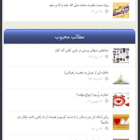
ویژه مبعث حضرت محمد صلی الله علیه و اله و سلم
25 دی 04
مطالب محبوب
نمادهای شیطان پرستی در بازی کلش آف کلنز
11 مرداد 94
خاطره ای از توسل به حضرت زهرا(س)
23 خرداد 94
تجارت پُرسود ازدواج موقت !
16 شهریور 04
براي اينكه دل پدر و مادر را به دست آوريم و هميشه از ما راضي باشند چكار بايد
بكنيم؟
23 تیر 95