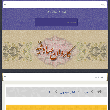
شنبه , 17 مرداد 1405
حدیث
احادیث موضوعی
دعا