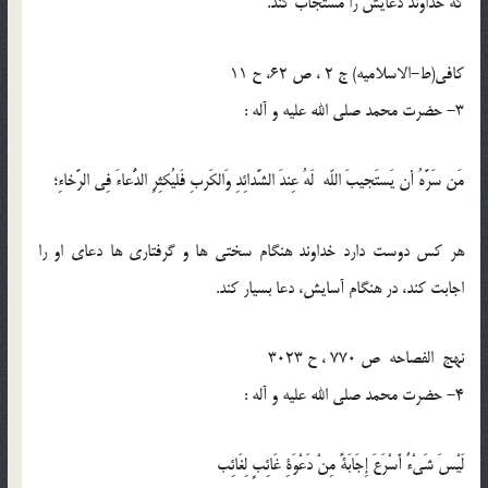
كه خداوند دعايش را مستجاب كند.
كافى(ط-الاسلامیه) ج 2 ، ص 62، ح 11
3- حضرت محمد صلی الله علیه و آله :
مَن سَرَّهُ أن يَستَجيبَ اللّه لَهُ عِندَ الشَّدائِدِ وَالكَربِ فَليُكثِرِ الدُّعاءَ فِى الرَّخاءِ؛
هر كس دوست دارد خداوند هنگام سختى ها و گرفتارى ها دعاى او را
اجابت كند، در هنگام آسايش، دعا بسيار كند.
نهج الفصاحه ص 770 ، ح 3023
4- حضرت محمد صلی الله علیه و آله :
لَيْسَ شَيْ‏ءٌ أَسْرَعَ إِجَابَةً مِنْ دَعْوَةِ غَائِبٍ لِغَائِب‏