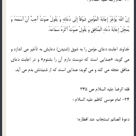
إِنَّ اللَّهَ يُؤَخِّرُ إِجَابَةَ الْمُؤْمِنِ شَوْقاً إِلَى دُعَائِهِ وَ يَقُولُ صَوْتٌ أُحِبُّ أَنْ أَسْمَعَهُ وَ
يُعَجِّلُ إِجَابَةَ دُعَاءِ الْمُنَافِقِ وَ يَقُولُ صَوْتٌ أَكْرَهُ سَمَاعَهُ.
خداوند اجابت دعاى مؤمن را به شوق (شنيدن) دعايش به تأخير مى اندازد و
مى گويد: «صدايى است كه دوست دارم آن را بشنوم» و در اجابت دعاى
منافق عجله مى كند و مى گويد: صدايى است كه از شنيدنش بدم مى آيد.
فقه الرضا عليه السلام ص 345
24- امام موسی کاظم علیه السلام :
دعوة الصائم تستجاب عند افطاره؛