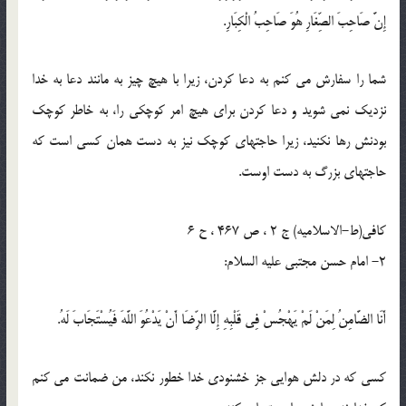
إِنَّ صَاحِبَ الصِّغَارِ هُوَ صَاحِبُ الْكِبَارِ.
شما را سفارش مى كنم به دعا كردن، زيرا با هيچ چيز به مانند دعا به خدا
نزديك نمى شويد و دعا كردن براى هيچ امر كوچكى را، به خاطر كوچك
بودنش رها نكنيد، زيرا حاجتهاى كوچك نيز به دست همان كسى است كه
حاجتهاى بزرگ به دست اوست.
كافى(ط-الاسلامیه) ج 2 ، ص 467 ، ح 6
2- امام حسن مجتبى عليه السلام:
أَنَا الضَّامِنُ لِمَنْ لَمْ يَهْجُسْ فِي قَلْبِهِ إِلَّا الرِّضَا أَنْ يَدْعُوَ اللَّهَ فَيُسْتَجَابَ لَهُ.
كسى كه در دلش هوايى جز خشنودى خدا خطور نكند، من ضمانت مى كنم