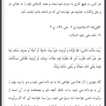
هر كس در هيچ كارى به مردم اميد نبندد و همه كارهاى خود را به خداى عز
و جل واگذارد، خداوند هر خواسته اى كه او داشته باشد اجابت كند.
كافى(ط-الاسلامیه) ج 2 ، ص 148، ح 3
9- امام علی علیه السلام :
رُبَّمَا سَأَلْتَ الشَّيْ‏ءَ فَلَا تُؤْتَاهُ وَ أُوتِيتَ خَيْراً مِنْهُ عَاجِلًا أَوْ آجِلًا أَوْ صُرِفَ عَنْكَ لِمَا
هُوَ خَيْرٌ لَكَ فَلَرُبَّ أَمْرٍ قَدْ طَلَبْتَهُ فِيهِ هَلَاكُ دِينِكَ لَوْ أُوتِيتَهُ فَلْتَكُنْ مَسْأَلَتُكَ
فِيمَا يَبْقَى لَكَ جَمَالُهُ وَ يُنْفَى عَنْكَ وَبَالُهُ
گاه چيزى را (از خدا) مى خواهى اما به تو داده نمى شود و دير يا زود بهتر از
آن به تو داده مى شود، يا به خاطر آنچه خير و مصلحت تو در آن است از
برآورده شدن خواسته ات دريغ مى شود، زيرا بسا خواسته اى كه اگر برآورده
شود به نابودى و تباهى دين تو مى انجامد، پس، چيزى بخواه كه زيبايى و