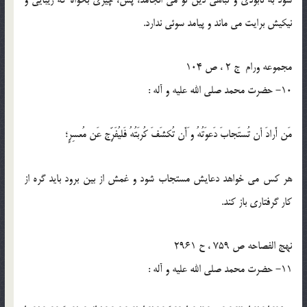
نيكيش برايت مى ماند و پيامد سوئى ندارد.
مجموعه ورام ج 2 ، ص 104
10- حضرت محمد صلی الله علیه و آله :
مَن أَرادَ أن تُستَجابَ دَعوَتُهُ و َأَن تُكشَفَ كُربَتُهُ فَليُفَرِّج عَن مُعسِرٍ؛
هر كس مى خواهد دعايش مستجاب شود و غمش از بين برود بايد گره از
كار گرفتارى باز كند.
نهج الفصاحه ص 759 ، ح 2961
11- حضرت محمد صلی الله علیه و آله :