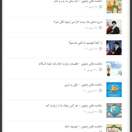
حکمت های رضوی – حد نیکی به پدر و مادر
29 اسفند 03
شرح دعای ماه رجب؛ «یا من ارجوه لکل خیر»
29 اسفند 03
از كجا بفهميم ما ناجی هستیم؟
29 اسفند 03
حکمت های رضوی – فضیلت زیارت امام رضا علیه السلام
20 شهریور 03
حکمت های رضوی – تولی و تبری
20 شهریور 03
حکمت های رضوی – هر کس نتواند ما را زیارت کند
20 شهریور 03
حکمت های رضوی – توصیف امام