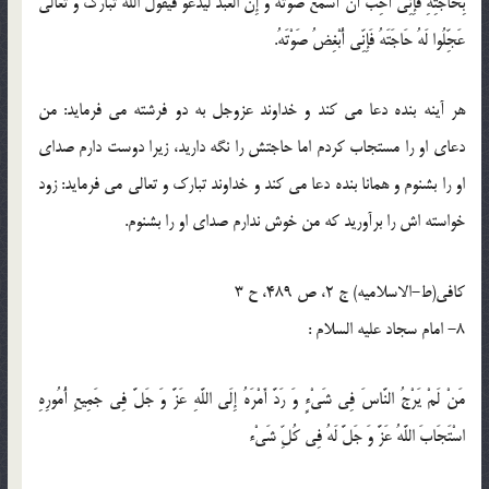
بِحَاجَتِهِ فَإِنِّي أُحِبُّ أَنْ أَسْمَعَ صَوْتَهُ وَ إِنَّ الْعَبْدَ لَيَدْعُو فَيَقُولُ اللَّهُ تَبَارَكَ وَ تَعَالَى
عَجِّلُوا لَهُ حَاجَتَهُ فَإِنِّي أُبْغِضُ صَوْتَهُ.
هر آينه بنده دعا مى كند و خداوند عزوجل به دو فرشته مى فرمايد: من
دعاى او را مستجاب كردم اما حاجتش را نگه داريد، زيرا دوست دارم صداى
او را بشنوم و همانا بنده دعا مى كند و خداوند تبارك و تعالى مى فرمايد: زود
خواسته اش را برآوريد كه من خوش ندارم صداى او را بشنوم.
كافى(ط-الاسلامیه) ج 2، ص 489، ح 3
8- امام سجاد علیه السلام :
مَنْ لَمْ يَرْجُ النَّاسَ فِي شَيْ‏ءٍ وَ رَدَّ أَمْرَهُ إِلَى اللَّهِ عَزَّ وَ جَلَّ فِي جَمِيعِ أُمُورِهِ
اسْتَجَابَ اللَّهُ عَزَّ وَ جَلَّ لَهُ فِي كُلِّ شَيْ‏ء