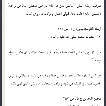
معرفت، ريشه ايمان، آسايش بدن ها، مايه ناراحتى شيطان، سلاحى بر ضدّ
دشمنان، مايه اجابت دعا، قبولى اعمال و بركت در روزى است.
ارشاد القلوب(دیلمی) ج 1، ص 191
17- حضرت محمد صلی الله علیه و آله :
مَنْ أَكَلَ مِنَ الْحَلَالِ الْقُوتَ صَفَا قَلْبُهُ وَ رَقَّ وَ دَمَعَتْ عَيْنَاهُ وَ لَمْ يَكُنْ لِدَعْوَتِهِ
حِجَابٌ”.
هر كس از لقمه حلال بخورد، قلبش صفا و رقت مى يابد، چشمانش از ترس
خداوند متعال پر اشك مى شود و براى (استجابت) دعايش مانعى نمى باشد.
مجمع البحرین ج 5 ، ص 353