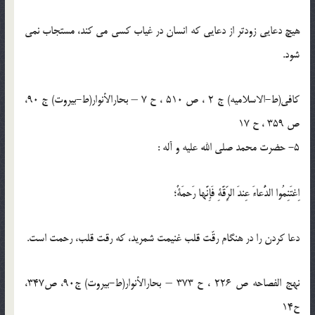
هيچ دعايى زودتر از دعايى كه انسان در غياب كسى مى كند، مستجاب نمى
شود.
کافی(ط-الاسلامیه) ج 2 ، ص 510 ، ح 7 – بحارالأنوار(ط-بیروت) ج 90،
ص 359 ، ح 17
5- حضرت محمد صلی الله علیه و آله :
اِغتَنِمُوا الدُّعاءَ عِندَ الرِّقَّةِ فَإِنَّها رَحمَةٌ؛
دعا كردن را در هنگام رقّت قلب غنيمت شمريد، كه رقت قلب، رحمت است.
نهج الفصاحه ص 226 ، ح 373 – بحارالأنوار(ط-بیروت) ج90، ص347،
ح14