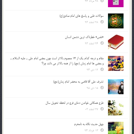
28 مرداد 94
سوالات طبی و پاسخ های امام صادق(ع)
28 اسفند 93
«نفس» خطرناک ترین دشمن انسان
26 اسفند 93
مقام و درجه كدام يك از 14 معصوم بالاتر است چون بعضي امام علي ـ عليه السلام ـ
و بعضي ها امام زمان (عج) را از همه بالاتر مي دانند چرا؟
12 دی 94
تشرف علي آقا قاضي به محضر امام زمان(عج)
15 دی 95
طرح همگانی خواندن دعای فرج در لحظه تحویل سال
27 اسفند 03
چهل حدیث نگاه به نامحرم
13 خرداد 94