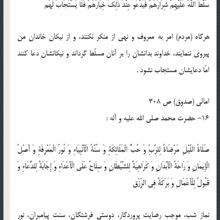
سَلَّطَ اللَّهُ عَلَيْهِمْ شِرَارَهُمْ فَيَدْعُو عِنْدَ ذَلِكَ خِيَارُهُمْ فَلَا يُسْتَجَابُ لَهُم‏
هرگاه (مردم) امر به معروف و نهى از منكر نكنند، و از نيكان خاندان من
پيروى ننمايند، خداوند بدانشان را بر آنان مسلّط گرداند و نيكانشان دعا كنند
امّا دعايشان مستجاب نشود .
امالى (صدوق) ص 308
16- حضرت محمد صلی الله علیه و آله :
صَلَاةُ اللَّيْلِ مَرْضَاةٌ لِلرَّبِّ وَ حُبُّ الْمَلَائِكَةِ وَ سُنَّةُ الْأَنْبِيَاءِ وَ نُورُ الْمَعْرِفَةِ وَ أَصْلُ
الْإِيمَانِ وَ رَاحَةُ الْأَبْدَانِ وَ كَرَاهِيَةٌ لِلشَّيْطَانِ وَ سِلَاحٌ عَلَى الْأَعْدَاءِ وَ إِجَابَةٌ لِلدُّعَاءِ وَ
قَبُولٌ لِلْأَعْمَالِ وَ بَرَكَةٌ فِي الرِّزْق‏
نماز شب، موجب رضايت پروردگار، دوستى فرشتگان، سنت پيامبران، نور