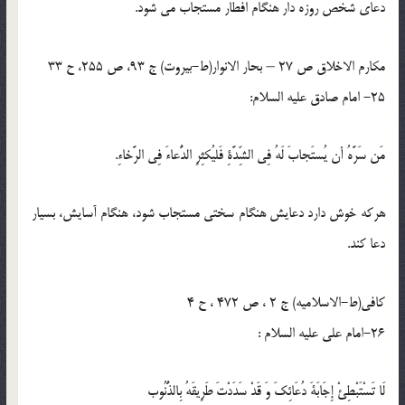
دعاى شخص روزه دار هنگام افطار مستجاب مى شود.
مکارم الاخلاق ص 27 – بحار الانوار(ط-بیروت) ج 93، ص 255، ح 33
25- امام صادق عليه السلام:
مَن سَرَّهُ أن يُستَجابَ لَهُ فِي الشِّدَّةِ فَليُكثِرِ الدُّعاءَ فِي الرَّخاءِ.
هركه خوش دارد دعايش هنگام سختى مستجاب شود، هنگام آسايش، بسيار
دعا كند.
کافی(ط-الاسلامیه) ج 2 ، ص 472 ، ح 4
26-امام علی علیه السلام :
لَا تَسْتَبْطِئْ إِجَابَةَ دُعَائِكَ وَ قَدْ سَدَدْتَ طَرِيقَهُ بِالذُّنُوب‏