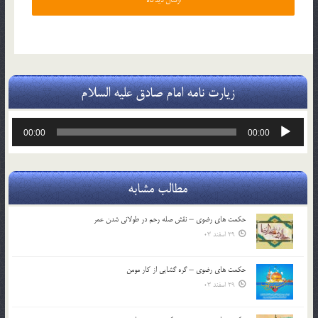
زیارت نامه امام صادق علیه السلام
پخش‌کننده
00:00
00:00
صوت
مطالب مشابه
حکمت های رضوی – نقش صله رحم در طولانی شدن عمر
29 اسفند 03
حکمت های رضوی – گره گشایی از کار مومن
29 اسفند 03