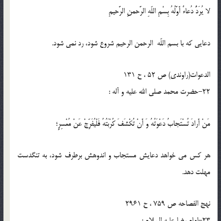
لا يُرَدُّ دُعاءٌ أَوَّلُهُ بِسْمِ اللّهِ الرَّحمنِ الرَّحيمِ
دعايى كه با بسم اللّه الرحمن الرحيم شروع شود، رد نمى شود.
الدعوات(راوندی) ص 52 ، ح 131
22-حضرت محمد صلی الله علیه و آله :
مَنْ أَرادَ تُسْتَجابُ دَعْوَتُهُ وَ أَنْ تُكْشَفَ كُرْبَتُهُ فَلْيُفَرِّجْ عَنْ مُعْسِرٍ؛
هر كس مى خواهد دعايش مستجاب و اندوهش برطرف شود، به تنگدست
مهلت دهد.
نهج الفصاحه ص 759 ، ح 2961
23-امام رضا علیه السلام :