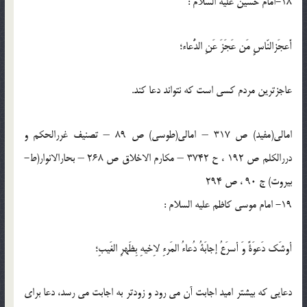
18-امام حسین علیه السلام :
أَعجَزالنّاسٍ مَن عَجَزَ عَنِ الدُّعاء؛
عاجزترین مردم کسی است که نتواند دعا کند.
امالی(مفید) ص 317 – امالی(طوسی) ص 89 – تصنیف غررالحکم و
دررالکلم ص 192 ، ح 3742 – مکارم الاخلاق ص 268 – بحارالانوار(ط-
بیروت) ج 90 ، ص 294
19- امام موسی کاظم علیه السلام :
أوشَک دَعوَةً‌ وَ أسرَعُ إجابَةُ دُعاءُ المَرءِ لاِخیهِ‌ بِظَهرِ الغَیبِ؛
دعایی که بیشتر امید اجابت آن می رود و زودتر به اجابت می رسد،‌ دعا برای