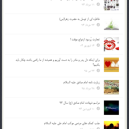
11 مرداد 94
خاطره ای از توسل به حضرت زهرا(س)
23 خرداد 94
تجارت پُرسود ازدواج موقت !
16 شهریور 04
براي اينكه دل پدر و مادر را به دست آوريم و هميشه از ما راضي باشند چكار بايد
بكنيم؟
23 تیر 95
زیارت نامه امام صادق علیه السلام
28 مرداد 95
مراسم شهادت امام صادق (ع) سال 93
10 فروردین 94
جذب کمک های مردمی موکب امام علی علیه السلام