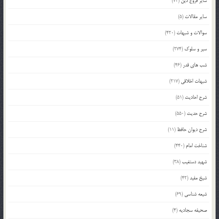
سایر فروع دین
(72)
سایر مقالات
(5)
سوالات و شبهات
(420)
سیر و سلوک
(274)
شب های قدر
(46)
شبهات اخلاقی
(217)
شرح احادیث
(51)
شرح حدیث
(550)
شرح دیوان حافظ
(11)
شناخت امام
(440)
شهید دستغیب
(38)
شیخ مفید
(42)
شیعه شناسی
(69)
صحیفه سجادیه
(4)