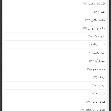
طب سنتی و گیاهی
(147)
ظهور
(334)
عبادات اسلامی
(627)
عبادات و فروع دین
(34)
عقاید اسلامی
(70)
علما و بزرگان
(224)
علوم اسلامی
(43)
علوم قرآنی
(343)
عید غدیر خم
(185)
عید فطر
(35)
عید نوروز
(45)
غیبت امام
(291)
فضایل اخلاقی
(183)
فضایل و رذایل اخلاقی
(168)