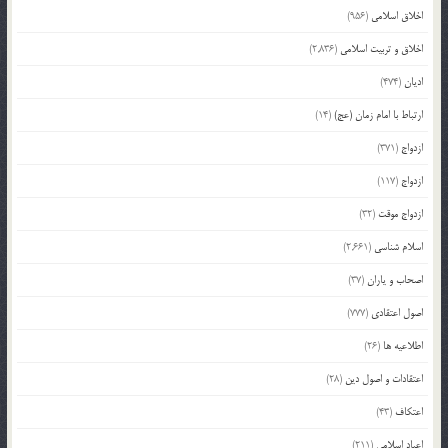
اخلاق اسلامی
(956)
اخلاق و تربیت اسلامی
(2,836)
ادیان
(474)
ارتباط با امام زمان (عج)
(14)
ازدواج
(371)
ازدواج
(117)
ازدواج موقت
(32)
اسلام شناسی
(2,661)
اصحاب و یاران
(37)
اصول اعتقادی
(777)
اطلاعیه ها
(26)
اعتقادات و اصول دین
(28)
اعتکاف
(43)
اعیاد اسلامی
(211)