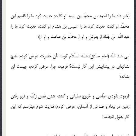
(خبر داد ما را احمد بن محمّد بن سعيد او گفت: حديث كرد ما را قاسم ابن
محمّد او گفت حديث كرد ما را عبيس بن هشام او گفت: حديث كرد ما را
عبد اللَّه ابن جبلة از پدرش و او از محمّد بن صامت و او از):
ابى عبد اللَّه (امام صادق) عليه السّلام گويد: بآن حضرت عرض كردم: هيچ
نشانه‏اى در پيشاپيش اين كار نيست؟ فرمود: چرا. عرض كردم: چيست آن
نشانه؟
فرمود: نابودى عبّاسى و خروج سفيانى و كشته شدن نفس زكيّه و فرو رفتن
زمين در بيداء و صدائى از آسمان، عرض كردم: فدايت شوم ميترسم كه اين
كار بطول انجامد؟