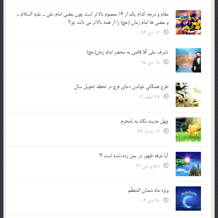
مقام و درجه كدام يك از 14 معصوم بالاتر است چون بعضي امام علي ـ عليه السلام ـ
و بعضي ها امام زمان (عج) را از همه بالاتر مي دانند چرا؟
12 دی 94
تشرف علي آقا قاضي به محضر امام زمان(عج)
15 دی 95
طرح همگانی خواندن دعای فرج در لحظه تحویل سال
27 اسفند 03
چهل حدیث نگاه به نامحرم
13 خرداد 94
آیا جرقه ظهور در یمن زده شده است ؟!
8 فروردین 94
ویژه ماه شعبان المعظّم
28 دی 04