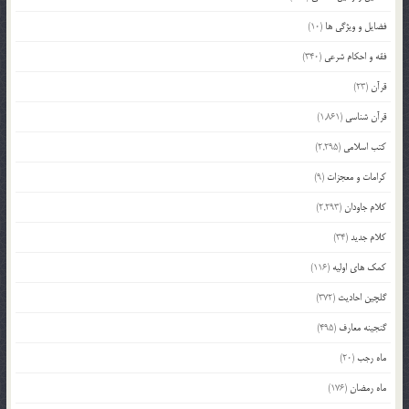
فضایل و ویژگی ها
(10)
فقه و احکام شرعی
(340)
قرآن
(23)
قرآن شناسی
(1,861)
کتب اسلامی
(2,295)
کرامات و معجزات
(9)
کلام جاودان
(2,293)
کلام جدید
(34)
کمک های اولیه
(116)
گلچین احادیث
(372)
گنجینه معارف
(495)
ماه رجب
(20)
ماه رمضان
(176)