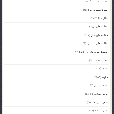
حضرت محمد (ص)
(613)
حضرت معصومه (س)
(45)
حکایت ها
(2,244)
حکایت های آموزنده
(749)
حکایت های قرآنی
(107)
حکایت های معصومین
(838)
حکومت جهانی امام زمان (عج)
(24)
خاندان عصمت
(15)
خانواده
(227)
خانواده
(2,682)
خانواده مهدوی
(22)
خواص خوراکی ها
(550)
خواص سبزی ها
(228)
خواص میوه ها
(308)