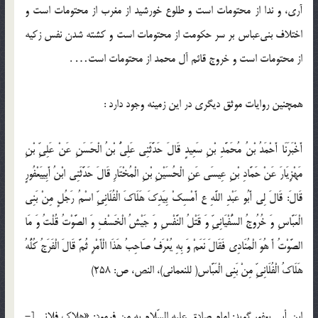
آری، و ندا از محتومات است و طلوع خورشید از مغرب از محتومات است و
اختلاف بنی‌عباس بر سر حکومت از محتومات است و کشته شدن نفس زکیه
از محتومات است و خروج قائم آل محمد از محتومات است… .
همچنین روایات موثق دیگری در این زمینه وجود دارد :
أَخْبَرَنَا أَحْمَدُ بْنُ مُحَمَّدِ بْنِ سَعِيدٍ قَالَ حَدَّثَنِي عَلِيُّ بْنُ الْحَسَنِ عَنْ عَلِيِّ بْنِ
مَهْزِيَارَ عَنْ حَمَّادِ بْنِ عِيسَى عَنِ الْحُسَيْنِ بْنِ الْمُخْتَارِ قَالَ‏ حَدَّثَنِي ابْنُ أَبِي‏يَعْفُورٍ
قَالَ: قَالَ لِي أَبُو عَبْدِ اللَّهِ ع أَمْسِكْ بِيَدِكَ هَلَاكَ الْفُلَانِيِّ اسْمُ رَجُلٍ مِنْ بَنِي
الْعَبَّاسِ‏ وَ خُرُوجُ السُّفْيَانِيِّ وَ قَتْلُ النَّفْسِ وَ جَيْشُ الْخَسْفِ وَ الصَّوْتُ قُلْتُ وَ مَا
الصَّوْتُ أَ هُوَ الْمُنَادِي فَقَالَ نَعَمْ وَ بِهِ يُعْرَفُ صَاحِبُ هَذَا الْأَمْرِ ثُمَّ قَالَ الْفَرَجُ كُلُّهُ
هَلَاكُ الْفُلَانِيِّ مِنْ بَنِي الْعَبَّاس‏( للنعماني)، النص، ص: 258)
ابن أبى يعفور گويد: امام صادق عليه السّلام به من فرمود: «هلاك فلانى [-