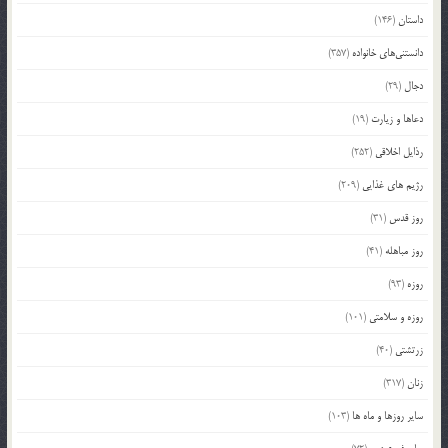
داستان
(146)
دانستنی‌های خانواده
(357)
دجال
(29)
دعاها و زیارت
(19)
رذایل اخلاقی
(252)
رژیم های غذایی
(209)
روز قدس
(31)
روز مباهله
(41)
روزه
(93)
روزه و سلامتی
(101)
زرتشتی
(40)
زنان
(317)
سایر روزها و ماه ها
(103)