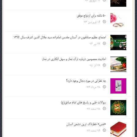
11 شهریور 96
50 نکته برای ازدواج موفق
16 فروردین 94
اجتماع عظیم صادقیون در آستان مقدس امامزاده سید جلال الدین اشرف سال 1396
29 تیر 96
احادیث معصومین درباره ترک نماز و سهل انگاری در نماز
29 آذر 95
چه نظراتی در مورد دجال وجود دارد؟
28 مرداد 94
سوالات طبی و پاسخ های امام صادق(ع)
28 اسفند 93
«نفس» خطرناک ترین دشمن انسان
26 اسفند 93