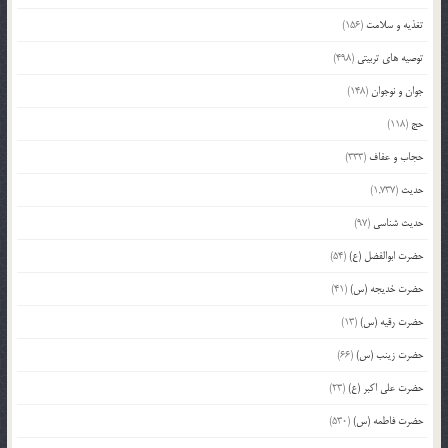
تغذیه و سلامت
(156)
توصیه های تربیتی
(498)
جوان و نوجوان
(148)
حج
(118)
حجاب و عفاف
(333)
حدیث
(1,737)
حدیث شناسی
(97)
حضرت ابوالفضل (ع)
(54)
حضرت خدیجه (س)
(41)
حضرت رقیه (س)
(13)
حضرت زینب (س)
(66)
حضرت علی اکبر (ع)
(23)
حضرت فاطمه (س)
(530)