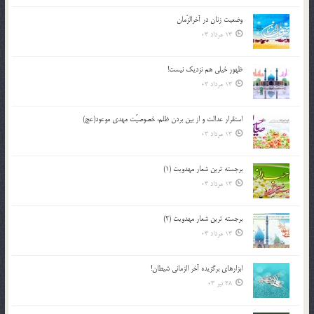
وضعیت زنان در آخرالزّمان
13 مرداد 03
ظهور خیلی هم نزدیک نیست!
13 مرداد 03
استقرار عدالت و از بين بردن ظلم، خصوصيّت مهدي موعود(عج)
13 مرداد 03
برجسته ترين شعار مهدويت (1)
13 مرداد 03
برجسته ترين شعار مهدويت (2)
13 مرداد 03
ابزارهاي برگزيده آخر الزماني شيطان!
28 تیر 03