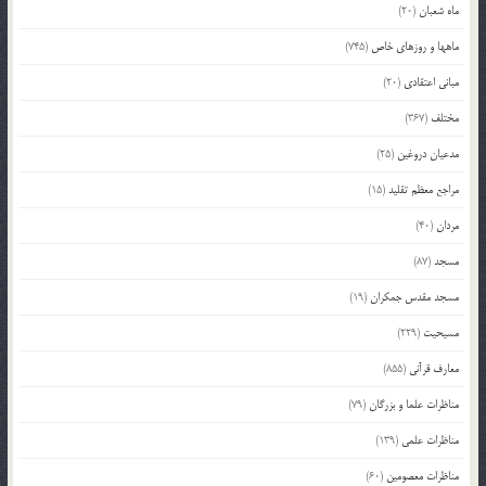
ماه شعبان
(20)
ماهها و روزهای خاص
(745)
مبانی اعتقادی
(20)
مختلف
(367)
مدعیان دروغین
(25)
مراجع معظم تقلید
(15)
مردان
(40)
مسجد
(87)
مسجد مقدس جمکران
(19)
مسیحیت
(229)
معارف قرآنی
(855)
مناظرات علما و بزرگان
(79)
مناظرات علمی
(139)
مناظرات معصومین
(60)