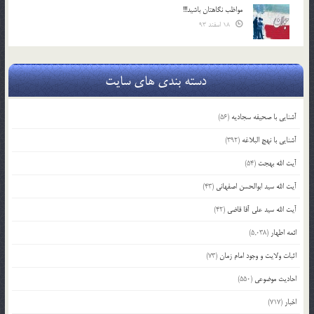
مواظب نگاهتان باشید!!!
18 اسفند 93
دسته بندی های سایت
آشنایی با صحیفه سجادیه
(56)
آشنایی با نهج البلاغه
(392)
آیت الله بهجت
(54)
آیت الله سید ابوالحسن اصفهانی
(43)
آیت الله سید علی آقا قاضی
(42)
ائمه اطهار
(5,038)
اثبات ولایت و وجود امام زمان
(73)
احادیث موضوعی
(550)
اخبار
(717)