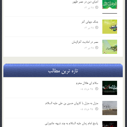
احياي دين در عصر ظهور
28 تیر 03
جنگ جهاني آخر
28 تیر 03
مصر در احادیث آخرالزمان
28 تیر 03
تازه ترین مطالب
سلام ای هلال محرم
25 خرداد 05
منزل به منزل با کاروان حسین بن علی علیه السلام
25 خرداد 05
پاسخ امام زمان علیه السلام به چند شبهه عاشورایی