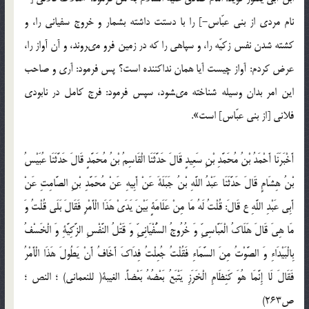
نام مردى از بني عبّاس-] را با دستت داشته بشمار و خروج سفيانى را، و
كشته شدن نفس زكيّه را، و سپاهى را كه در زمين فرو مى‏روند، و آن آواز را،
عرض كردم: آواز چيست آيا همان نداكننده است؟ پس فرمود: آرى و صاحب
اين امر بدان وسيله شناخته مى‏شود، سپس فرمود: فرج كامل در نابودى
فلانى [از بني عبّاس‏] است».
أَخْبَرَنَا أَحْمَدُ بْنُ مُحَمَّدِ بْنِ سَعِيدٍ قَالَ حَدَّثَنَا الْقَاسِمُ بْنُ مُحَمَّدٍ قَالَ حَدَّثَنَا عُبَيْسُ
بْنُ هِشَامٍ قَالَ حَدَّثَنَا عَبْدُ اللَّهِ بْنُ جَبَلَةَ عَنْ أَبِيهِ‏ عَنْ مُحَمَّدِ بْنِ الصَّامِتِ عَنْ
أَبِي عَبْدِ اللَّهِ ع قَالَ: قُلْتُ لَهُ مَا مِنْ عَلَامَةٍ بَيْنَ يَدَيْ هَذَا الْأَمْرِ فَقَالَ بَلَى قُلْتُ وَ
مَا هِيَ قَالَ هَلَاكُ الْعَبَّاسِيِّ وَ خُرُوجُ السُّفْيَانِيِّ وَ قَتْلُ النَّفْسِ الزَّكِيَّةِ وَ الْخَسْفُ
بِالْبَيْدَاءِ وَ الصَّوْتُ مِنَ السَّمَاءِ فَقُلْتُ جُعِلْتُ فِدَاكَ أَخَافُ أَنْ يَطُولَ هَذَا الْأَمْرُ
فَقَالَ لَا إِنَّمَا هُوَ كَنِظَامِ الْخَرَزِ يَتْبَعُ بَعْضُهُ بَعْضاً. الغيبة( للنعماني) ؛ النص ؛
ص263)