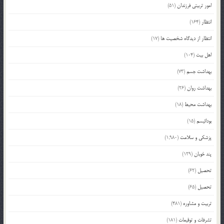
امور تربیتی فرزندان
(51)
انتظار
(164)
انتظار از دیدگاه شخصیت ها
(17)
اهل بیت
(104)
بهداشت جسم
(73)
بهداشت روان
(26)
بهداشت محیط
(18)
بودائیسم
(15)
پزشکی و سلامت
(1,980)
پند خوبان
(129)
تحصیل
(62)
تحصیل
(65)
تربیت و مشاوره
(481)
تشرفات و توقیعات
(181)