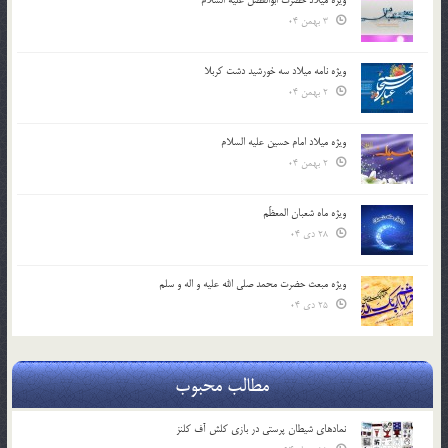
3 بهمن 04
ویژه نامه میلاد سه خورشید دشت کربلا
2 بهمن 04
ویژه میلاد امام حسین علیه السلام
2 بهمن 04
ویژه ماه شعبان المعظّم
28 دی 04
ویژه مبعث حضرت محمد صلی الله علیه و اله و سلم
25 دی 04
مطالب محبوب
نمادهای شیطان پرستی در بازی کلش آف کلنز