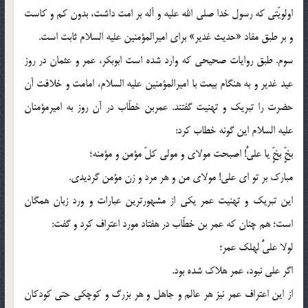
اولويّتي كه رسول خدا صلي الله عليه و آله بر امت داشت، بدون كم و كاست
و بر طبق مفاد «حديث غدير» براي اميرالمؤمنين عليه السلام ثابت است.
سوم. طبق روايات صحيحي كه وارد شده است ابوبكر، عمر و عثمان در روز
عيد غدير و به هنگام بيعت با اميرالمؤمنين عليه السلام، امامت و خلافت آن
حضرت را تبريك و تهنيت گفتند. عمربن خطّاب در آن روز به اميرمؤمنان
عليه السلام اين گونه خطاب كرد:
بخٍّ بخٍّ يا عليُّ! اصبحت مولاي و مولي كلّ مؤمن و مؤمنه؛
مبارك بر تو اي علي! مولاي من و هر مرد و زن مؤمن گرديدي.
اين تبريك و تهنيت عمر يكي از مشهورترين عبارات و ورد زبان همگان
است؛ هم چنان كه عمر بن خطّاب در هفتاد مورد اعتراف كرد و گفت:
لولا عليُّ لهلك عمر؛
اگر علي نبود، عمر هلاك شده بود.
از اين اعتراف عمر نيز هر عالم و جاهل و هر بزرگ و كوچكي حتي كودكان