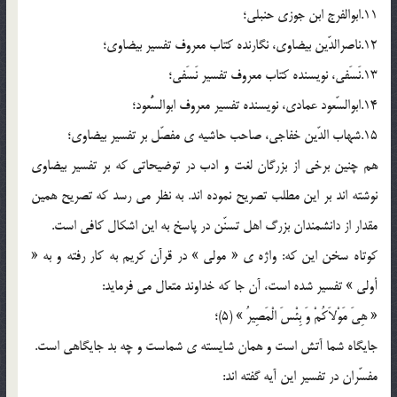
11.ابوالفرج ابن جوزي حنبلي؛
12.ناصرالدّين بيضاوي، نگارنده كتاب معروف تفسير بيضاوي؛
13.نَسَفي، نويسنده كتاب معروف تفسير نَسَفي؛
14.ابوالسّعود عمادي، نويسنده تفسير معروف ابوالسُّعود؛
15.شهاب الدّين خفاجي، صاحب حاشيه ي مفصّل بر تفسير بيضاوي؛
هم چنين برخي از بزرگان لغت و ادب در توضيحاتي كه بر تفسير بيضاوي
نوشته اند بر اين مطلب تصريح نموده اند. به نظر مي رسد كه تصريح همين
مقدار از دانشمندان بزرگ اهل تسنّن در پاسخ به اين اشكال كافي است.
كوتاه سخن اين كه: واژه ي « مولي » در قرآن كريم به كار رفته و به «
أولي » تفسير شده است، آن جا كه خداوند متعال مي فرمايد:
« هِيَ مَوْلاَکُمْ وَ بِئْسَ الْمَصِيرُ » (5)؛
جايگاه شما آتش است و همان شايسته ي شماست و چه بد جايگاهي است.
مفسّران در تفسير اين آيه گفته اند: