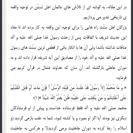
در اين مقاله، به گوشه اي از تلاش هاي عالمان اهل تسنّن در توجيه واقعه
ي تاريخي غدير مي پردازيم.
بزرگان اهل سنّت راه هايي را براي توجيه اين واقعه به كار برده اند تا مفاد
اين حديث شريف با اتفاقات پس از رحلت رسول خدا صلي الله عليه و آله
منافات نداشته باشد؛ ولي آن ها با انكار يكي از قطعي ترين سنّت هاي رسول
خدا صلي الله عليه و آله خود را از مصاديق اين آيه شريفه قرار داده اند و به
دوران جاهلي بازگشته اند. آن سان كه خداوند متعال در قرآن كريم مي
فرمايد:
« وَ مَا مُحَمَّدٌ إِلاَّ رَسُولٌ قَدْ خَلَتْ مِنْ قَبْلِهِ الرُّسُلُ أَ فَإِنْ مَاتَ أَوْ قُتِلَ انْقَلَبْتُمْ
عَلَى أَعْقَابِکُمْ وَ مَنْ يَنْقَلِبْ عَلَى عَقِبَيْهِ فَلَنْ يَضُرَّ اللَّهَ شَيْئاً »(1)؛
محمد صلي الله عليه و آله فقط فرستاده خداست و پيش از او فرستادگان
ديگري نيز بودند آيا اگر او بميرد و يا كشته شود، شما به عقب بازمي گرديد (و
اسلام را رها كرده به دوران جاهليت برمي گرديد)؟ و هركس به جاهليت