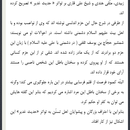
زبيدي، متّقي هندي و شيخ علي قاري بر تواتر « حديث غدير » تصريح كرده
اند.
از طرفي در شرح حال ابن حزم اندلسي نوشته اند كه وي از نواصب بوده و با
اهل بيت عليهم السلام دشمني داشته است. در احوالات او مي نويسند:
شمشير حجّاج بن يوسف ثقفي ( در دشمني با علي عليه السلام ) با زبان ابن
حزم دو برادرند كه از يك مادر زاده شده اند. شقي تر از ابن حزم كساني
هستند كه از او پيروي كرده و سخنان باطل اين شخص ناصبي را مستند
آراي خود قرار داده اند.
البتّه كمبود فرصت از قلم فرسايي بيشتر در اين باره جلوگيري مي كند؛ وگرنه
به برخي از سخنان باطل اين مرد اشاره مي كرديم كه بنابر اين گفته هايش
مي توان به كفر او حكم كرد.
بنابراين با اعتراف بزرگان و پيشوايان اهل تسنّن به تواتر «حديث غدير» اين
اشكال نيز از كار افتاد.