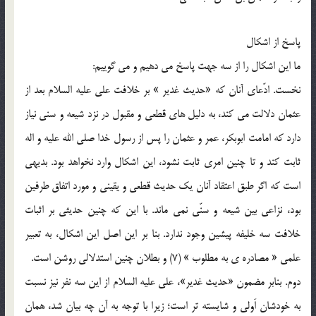
پاسخ از اشكال
ما اين اشكال را از سه جهت پاسخ مي دهيم و مي گوييم:
نخست. ادّعاي آنان كه «حديث غدير » بر خلافت علي عليه السلام بعد از
عثمان دلالت مي كند، به دليل هاي قطعي و مقبول در نزد شيعه و سني نياز
دارد كه امامت ابوبكر، عمر و عثمان را پس از رسول خدا صلي الله عليه و اله
ثابت كند و تا چنين امري ثابت نشود، اين اشكال وارد نخواهد بود. بديهي
است كه اگر طبق اعتقاد آنان يك حديث قطعي و يقيني و مورد اتفاق طرفين
بود، نزاعي بين شيعه و سنّي نمي ماند. با اين كه چنين حديثي بر اثبات
خلافت سه خليفه پيشين وجود ندارد. بنا بر اين اصل اين اشكال، به تعبير
علمي « مصادره ي به مطلوب » (7) و بطلان چنين استدلالي روشن است.
دوم. بنابر مضمون «حديث غدير»، علي عليه السلام از اين سه نفر نيز نسبت
به خودشان اَولي و شايسته تر است؛ زيرا با توجه به آن چه بيان شد، همان