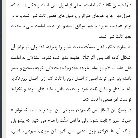
شما شيعيان قائليد كه امامت، اصلي از اصول دين است و شكّي نيست كه
اصول دين جز با خبرهاي متواتر و يا دليل هاي قطعي ثابت نمي شود و ما در
تواتر «حديث غدير» با شما موافق نيستيم. در نتيجه امامت علي با حديث
غدير ثابت نمي شود.
به عبارت ديگر، اينان صحّت حديث غدير را پذيرفته اند؛ ولي در تواتر آن
اشكال كرده اند. پس اگر تواتر حديث غدير تمام نشود، استدلال به امامت
علي عليه السلام نيز تمام نخواهد شد؛ زيرا حديثِ ظني، گرچه صحيح و معتبر
باشد؛ ولي نمي تواند اصلي از اصول دين را ثابت كند؛ زيرا اصول دين ناگزير
بايد با قطع و يقين ثابت شود و حديث ظنّي، مفيد قطع نبوده و نخواهد
توانست امر قطعي را ثابت كند.
در پاسخ اين اشكال مي گوييم: در صورتي اين ايراد وارد است كه تواتر «
حديث غدير » ثابت نشود؛ ولي ما اهل سنّت را ملزم مي كنيم كه پيشوايان
بزرگ آن ها افرادي چون: ذهبي، ابن كثير، ابن جَزَري، سيوطي، كتّاني،