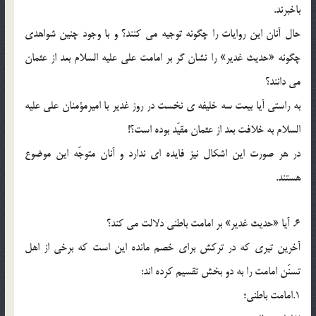
باخبرند.
حال آنان اين روايات را چگونه توجيه مي كنند؟ و با وجود چنين شواهدي
چگونه «حديث غدير» را نشان گر بر امامت علي عليه السلام بعد از عثمان
مي دانند؟
به راستي آيا بيعت سه خليفه ي نخست در روز غدير با اميرمؤمنان علي عليه
السلام به خلافت بعد از عثمان مقيّد بوده است؟!
در هر صورت اين اشكال نيز فايده اي ندارد و آنان متوجّه اين موضوع
هستند.
6. آيا «حديث غدير» بر امامت باطني دلالت مي كند؟
آخرين تيري كه در تركش براي خصم مانده اين است كه برخي از اهل
تسنّن امامت را به دو بخش تقسيم كرده اند:
1.امامت باطني؛