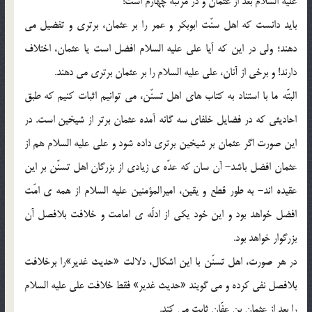
عليه السلام بعد از عثمان و در مرتبه چهارم است!
بايد دانست كه اهل سنّت ابوبكر و عمر را بر عثمان، برتري و تفضيل مي
دهند؛ ولي در اين كه آيا علي عليه السلام افضل است يا عثمان، اختلاف
دارند! و برخي از آنان، علي عليه السلام را بر عثمان برتري مي دهند.
البتّه ما با استناد به كتاب هاي اهل تسنّن، مي توانيم اثبات كنيم كه طبق
احاديثي كه در فضايل خلفاي سه گانه آمده عثمان برتر از شيخين است. در
اين صورت اگر عثمان بر شيخين برتري داده شود و علي عليه السلام هم از
عثمان افضل باشد- آن سان كه عدّه ي زيادي از بزرگان اهل تسنّن بر اين
عقيده اند- به طور قطع و يقين، اميرالمؤمنين عليه السلام از همه ي امّت
افضل خواهد بود و اين خود يكي از ادلّه ي امامت و خلافت بلافصل آن
بزرگوار خواهد بود.
در هر صورت، اهل تسنّن با اين اشكال، دلالت «حديث غدير»‌را برخلافت
بلافصل نفي كرده و مي گويند «حديث غدير» فقط خلافت علي عليه السلام
را بعد از عثمان بن عفّان ثابت مي كند.