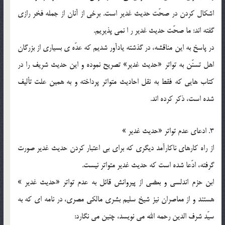
اشكال كردن در صحّت حديث غدير است. برخي از آنان از جمله فخر رازي
گفته اند: ما صحّت حديث غدير ر ا نمي پذيريم.
در پاسخ به اين مناقشه، در گذشته يادآور شديم كه عدّه ي بسياري از بزرگان
اهل تسنّن به تواتر «حديث غدير» تصريح نموده و اين حديث شريف را در
كتاب هايي كه فقط به نقل احاديث متواتر پرداخته و به همين علت تأليف
شده است، ذكر كرده اند.
3. ادعاي عدم تواتر «حديث غدير »
از راه كارهاي ناكارآمد ديگري كه براي بي اعتبار كردن حديث غدير صورت
گرفته، ادّعا شده است كه حديث غدير متواتر نيست.
ابن حزم اندلسي و بعضي از پيروانش قائل به عدم تواتر «حديث غدير »
هستند و از معاصران نيز شيخ سليم بشري مالكي مصري، در نامه اي كه به
سيّد شرف الدين رحمه الله مي نويسد، چنين مي نگارد: