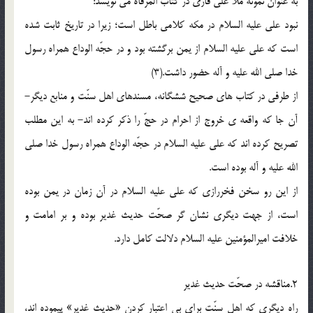
به عنوان نمونه ملاّ علي قاري در كتاب المرقاة مي نويسد:
نبود علي عليه السلام در مكه كلامي باطل است؛ زيرا در تاريخ ثابت شده
است كه علي عليه السلام از يمن برگشته بود و در حجّه الوداع همراه رسول
خدا صلي الله عليه و آله حضور داشت.(3)
از طرفي در كتاب هاي صحيح ششگانه، مسندهاي اهل سنّت و منابع ديگر-
آن جا كه واقعه ي خروج از احرام در حجّ را ذكر كرده اند- به اين مطلب
تصريح كرده اند كه علي عليه السلام در حجّه الوداع همراه رسول خدا صلي
الله عليه و آله بوده است.
از اين رو سخن فخررازي كه علي عليه السلام در آن زمان در يمن بوده
است، از جهت ديگري نشان گر صحّت حديث غدير بوده و بر امامت و
خلافت اميرالمؤمنين عليه السلام دلالت كامل دارد.
2.مناقشه در صحّت حديث غدير
راه ديگري كه اهل سنّت براي بي اعتبار كردن «حديث غدير» پيموده اند،