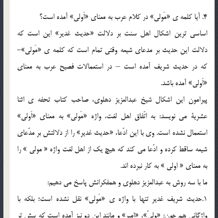
4. آيا كلمه ي «مَولي» در كلام عرب به معناي «اَولي» آمده است؟
اساسي ترين اشكال اهل سنت بر دلالت «حديث غدير» اين است كه
دلالت اين حديث بر مدعاي شيعه وقتي تمام است كه كلمه ي «مَولي»-
كه در حديث شريف آمده است – در استعمالات فصيح عرب به معناي
«اَولي» آمده باشد.
پيرامون اين اشكال شيخ عبدالعزيز دهلوي، صاحب كتاب تحفه ي اثنا
عشرية مي نويسد: به اتّفاق اهل لغت، واژه «مَولي» به معناي «اَولي»
استعمال نشده است. وي با اين ادّعا، «حديث غدير» را از دلالتش بر مدّعاي
شيعه ساقط كرده و ادّعا مي كند كه هيچ يك از اهل لغت واژه « مولي » را
به معناي « اولي » به كار نبرده اند.
ما با سه روش به عبدالعزيز دهلوي و همفكرانش پاسخ مي دهيم:
1.حديث شريف غدير تنها با واژه ي «مَولي» نقل نشده است؛ بلكه با
واژگاني هم چون: «وليّ»، «امير» و مانند اين دو نيز آمده است كه پيش تر