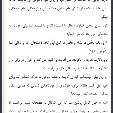
علي عليه السلام بگويند: تو امام به اين معنا هستي و تو فلاني امام به معناي
ديگر.
گويا اينان سخن خداوند متعال را نشنيده اند و يا شنيده اند؛ ولي خود را به
ناشنوايي مي زنند كه مي فرمايد:
« وَ رَبُّکَ يَخْلُقُ مَا يَشَاءُ وَ يَخْتَارُ مَا کَانَ لَهُمُ الْخِيَرَةُ سُبْحَانَ اللَّهِ وَ تَعَالَى عَمَّا
يُشْرِکُونَ‌ » (8)؛
پروردگارت هرچه را بخواهد مي آفريند و اختيار مي كند و آنان [ در برابر او ]
اختياري ندارند. خدا از شرك آنان منزّه و برتر است.
آيا اين بيان تهديدآميز آيه ي كريمه و حكم نمودن به شرك كساني كه براي
خود حقّ اختيار قائلند، براي جلوگيري از خودكامگي كساني كه مدّعي اعتقاد
به قرآن هستند كافي نيست؟
البتّه به طور كامل روشن شد كه اين اشكال به مَضحكه شبيه تر است تا
سخن علمي، و نهايت چيزي كه از اين اشكال استفاده مي شود، اين است