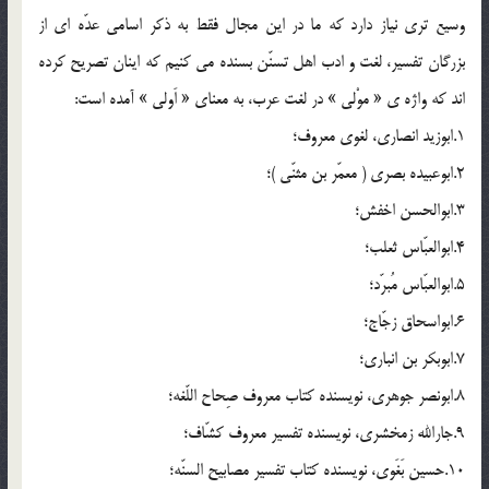
وسيع تري نياز دارد كه ما در اين مجال فقط به ذكر اسامي عدّه اي از
بزرگان تفسير، لغت و ادب اهل تسنّن بسنده مي كنيم كه اينان تصريح كرده
اند كه واژه ي « موْلي » در لغت عرب، به معناي « اَولي » آمده است:
1.ابوزيد انصاري، لغوي معروف؛
2.ابوعبيده بصري ( معمّر بن مثنّي‌ )؛
3.ابوالحسن اخفش؛
4.ابوالعبّاس ثعلب؛
5.ابوالعبّاس مُبرّد؛
6.ابواسحاق زجّاج؛
7.ابوبكر بن انباري؛
8.ابونصر جوهري، نويسنده كتاب معروف صِحاح اللّغه؛
9.جارالله زمخشري، نويسنده تفسير معروف كشّاف؛
10.حسين بَغَوي، نويسنده كتاب تفسير مصابيح السنّه؛