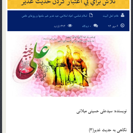
تلاش براي بي اعتبار كردن حديث غدير
خادم اهل البیت
اسلام شناسی
,
اعیاد اسلامی
,
عید غدیر خم
,
ماهها و روزهای خاص
6 مهر 94
0 دیدگاه
1494بازدید
نويسنده: سيدعلي حسيني ميلاني
نگاهي به حديث غدير(3)