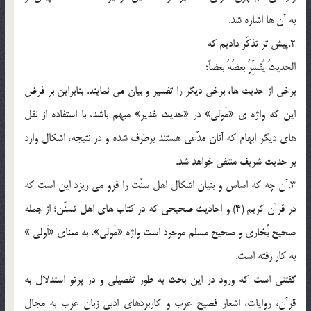
به آن ها اشاره شد.
2.پيش تر تذكّر داديم كه
الحديثُ يُفسِّرُ بعضُهُ بعضاً؛
برخي از حديث ها، برخي ديگر را تفسير و بيان مي نمايند. بنابراين بر فرض
اين كه واژه ي «مَولي»‌ در «حديث غدير» مبهم باشد، با استفاده از نقل
هاي ديگر ابهام كه آنان مدّعي هستند برطرف شده و در نتيجه، اشكال وارد
بر حديث شريف منتفي خواهد شد.
3.آن چه كه اساس و بنيان اشكال اهل سنّت را فرو مي ريزد اين است كه
در قرآن كريم (4) و احاديث صحيحي كه در كتاب هاي اهل تسنّن؛ از جمله
صحيح بُخاري و صحيح مسلم موجود است واژه «مَولي»، به معناي «اَولي »
به كار رفته است.
گفتني است كه ورود در اين بحث به طور تفصيلي و در پرتو استدلال به
قرآن، روايات، اشعار فصيح عرب و كاربردهاي ادبي زبان عرب به مجال