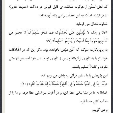
كه اهل تسنّن از هرگونه مناقشه ي قابل قبولي در دلالت «حديث غدير»
عاجز گشته اند كه به اين مطالب واهي پناه آورده اند.
خداوند متعال مي فرمايد:
«فَلاَ وَ رَبِّکَ لاَ يُؤْمِنُونَ حَتَّى يُحَکِّمُوکَ فِيمَا شَجَرَ بَيْنَهُمْ ثُمَّ لاَ يَجِدُوا فِي
أَنْفُسِهِمْ حَرَجاً مِمَّا قَضَيْتَ وَ يُسَلِّمُوا تَسْلِيماً» (9)؛
به پروردگارت سوگند كه آنان مؤمن نخواهند بود، مگر اين كه در اختلافات
خود، تو را به داوري برگزينند و پس از داوري تو، در دل خود احساس ناراحتي
نكرده و كاملاً تسليم باشند.
اين پژوهش را با دعاي قرآني به پايان مي بريم كه:
«رَبَّنَا آتِنَا فِي الدُّنْيَا حَسَنَةً وَ فِي الْآخِرَةِ حَسَنَةً وَ قِنَا عَذَابَ النَّارِ» (10)؛
خدايا! به ما در دنيا نيكي عطا كن، و در آخرت نيز نيكي عطا فرما، و ما را از
عذاب آتش حفظ فرما.
و مي گوييم: