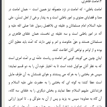
2.امامت ظاهري.
امامت باطني- كه امامت در نزد متصوّفه نيز همين است – همان امامت در
معنا و قضاياي معنوي و امور باطني است و به پندار برخي از اهل تسنّن، علي
عليه السلام امام مسلمانان و خليفه ي بلافصل رسول خدا صلي الله عليه و
آله در امور باطني است و سه خليفه ي نخست، همان خلفاي ظاهري بر
مسلمانان هستند و حقّ حكومت و امر و نهي دارند كه امّت بايد مطيع آنان
بوده و از اوامر و نواهي آنان اطاعت كنند.
اينان چنين مي گويند. گويي امر امامت و رياست عامّه ي بر امّت امري است
كه به نظر آنان موكول شده است تا به اختيار خود،آن را به دو قسم نمايند؛
سپس هر بخشي را به هركه مي پسندند و هواي نفسشان به آن طرف مايل
است عطا كنند؛ به گونه اي كه بخشي را به حضرت علي عليه السلام و
فرزندانش عليهم السلام عطا نمايند و بخش ديگري را به خلفاي سه گانه،
آن گاه به معاويه؛ سپس به يزيد و پس از آن به متوكّل و… تا امروز ارزاني
دارند. گويي امر امامت در اختيار آنها و روي هوا و هوس آن هاست كه به