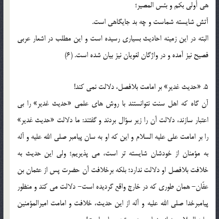
هي أولي بكم و بئس المصير؛
آتش شايسته شماست و چه بد جايگاهي است.
البته در اين زمينه احاديث بسياري رسيده است و اين مطلب در اشعار عربي
فصيح نيز آمده و در واژگان لغويان نيز بيان شده است. (6)
5. «حديث غدير» بر امامت بلافصل، دلالت نمي كند!
آن گاه كه اهل سنت نتوانستند با روش هاي علمي «حديث غدير» را بي
اعتبار سازند، دلالت آن را زير سؤال بردند و گفتند: ما دلالت «حديث غدير»
را بر امامت علي عليه السلام و اين كه او به سان پيامبر صلي الله عليه و آله
به مؤمنان از خودشان شايسته تر است، مي پذيريم؛ ولي اين حديث به
خلافت بلافصل او دلالت ندارد؛ بلكه برخلافت آن حضرت پس از عثمان بن
عفّان- همان طوري كه در خارج واقع گرديده است- دلالت مي كند و منظور
پيامبرخدا صلي الله عليه و آله از اين حديث، خلافت و امامت اميرالمؤمنين