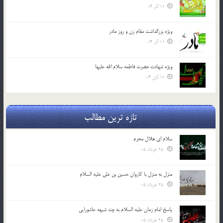
11 آذر 04
ویژه بزرگداشت مقام زن و روز مادر
11 آذر 04
ویژه شهادت حضرت فاطمه سلام الله علیها
11 آبان 04
تازه ترین مطالب
سلام ای هلال محرم
25 خرداد 05
منزل به منزل با کاروان حسین بن علی علیه السلام
25 خرداد 05
پاسخ امام زمان علیه السلام به چند شبهه عاشورایی
25 خرداد 05