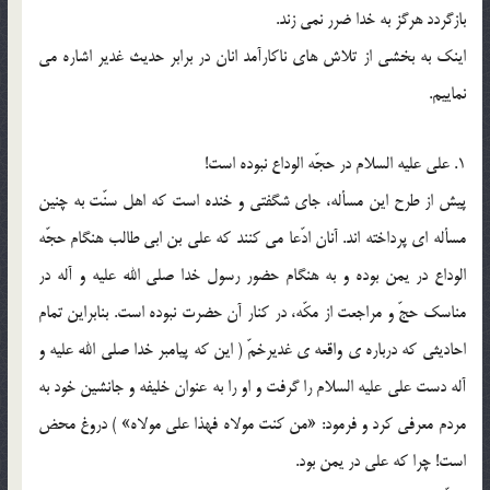
بازگردد هرگز به خدا ضرر نمي زند.
اينك به بخشي از تلاش هاي ناكارآمد انان در برابر حديث غدير اشاره مي
نماييم.
1. علي عليه السلام در حجّه الوداع نبوده است!
پيش از طرح اين مسأله، جاي شگفتي و خنده است كه اهل سنّت به چنين
مسأله اي پرداخته اند. آنان ادّعا مي كنند كه علي بن ابي طالب هنگام حجّه
الوداع در يمن بوده و به هنگام حضور رسول خدا صلي الله عليه و آله در
مناسك حجّ و مراجعت از مكّه، در كنار آن حضرت نبوده است. بنابراين تمام
احاديثي كه درباره ي واقعه ي غديرخمّ ( اين كه پيامبر خدا صلي الله عليه و
آله دست علي عليه السلام را گرفت و او را به عنوان خليفه و جانشين خود به
مردم معرفي كرد و فرمود: «من كنت مولاه فهذا علي مولاه» ) دروغ محض
است! چرا كه علي در يمن بود.