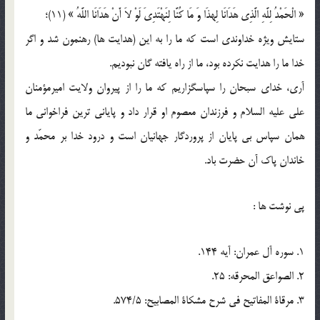
« الْحَمْدُ لِلَّهِ الَّذِي هَدَانَا لِهذَا وَ مَا کُنَّا لِنَهْتَدِيَ لَوْ لاَ أَنْ هَدَانَا اللَّهُ » (11)؛
ستايش ويژه خداوندي است كه ما را به اين (هدايت ها) رهنمون شد و اگر
خدا ما را هدايت نكرده بود، ما از راه يافته گان نبوديم.
آري، خداي سبحان را سپاسگزاريم كه ما را از پيروان ولايت اميرمؤمنان
علي عليه السلام و فرزندان معصوم او قرار داد و پاياني ترين فراخواني ما
همان سپاس بي پايان از پروردگار جهانيان است و درود خدا بر محمّد و
خاندان پاك آن حضرت باد.
پي نوشت ها :
1. سوره آل عمران: آيه 144.
2. الصواعق المحرقه: 25.
3. مرقاة المفاتيح في شرح مشكاة المصابيح: 574/5.