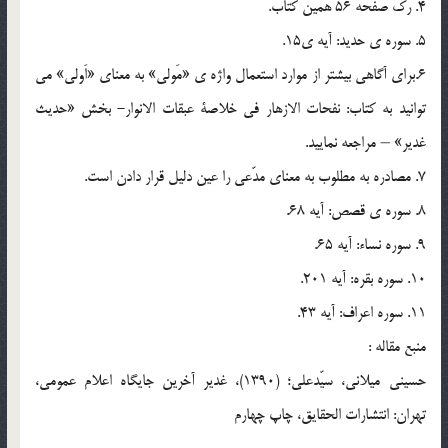
4. رك صفحه 56 همين كتاب.
5. سوره ي حديد: آيه ي15.
6.براي آگاهي بيشتر از موارد استعمال واژه ي «مَولي» به معناي «اَولي» مي
توانيد به كتاب: نفحات الازهار في خلاصة عبقات الانوار- بخش «حديث
غدير» – مراجعه نماييد.
7. مصادره به مطلوب به معناي مدّعي را عين دليل قرار دادن است.
8. سوره ي قصص: آيه 68.
9. سوره نساء: آيه 65.
10. سوره بقره: آيه 201.
11. سوره اعراف: آيه 43.
منبع مقاله :
حسيني ميلاني، سيّدعلي؛ (1390)، غدير آخرين جايگاه اعلام عمومي،
تهران: انتشارات الحقايق، چاپ چهارم