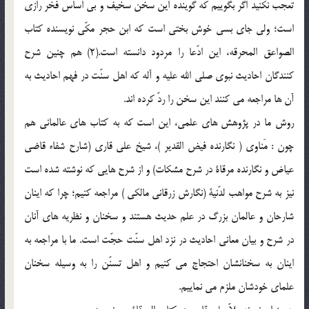
تعجّب نكنيد اگر بگوييم كه گوينده اين سخن سخيف و بي اساس فخر رازي
است؛ ولي جاي بسي خوش بختي است كه ابن حجر مكّي نويسنده كتاب
الصواعق المحرقه، اين ادّعا را مردود دانسته است.(2) هم چنين شرح
كنندگان احاديث نبوي صلي الله عليه و آله كه اهل سنّت در فهم احاديث به
آن ها مراجعه مي كنند اين سخن را ردّ كرده اند.
روش ما در پژوهش هاي علمي، اين است كه به كتاب هاي عالماني هم
چون : مَناوي ( نگارنده فيض القدير )، شيخ علي قاري (‌شارح شفاء قاضي
عياض و نگارنده مرقاة در شرح مشكات) و از شرح هايي كه نوشته شده است
نيز به شرح مواهب لدّنية (‌نگارش زرقاني مالكي ) مراجعه كنيم؛ چرا كه اينان
شارحان و عالمان بزرگ در علم حديث هستند و سخنان و نظريه هاي آنان
در شرح و بيان معاني احاديث در نزد اهل سنّت حجّت است. ما با مراجعه به
اينان به سخنانشان احتجاج مي كنيم و اهل تسنّن را به وسيله سخنان
علماي خودشان ملزم مي نماييم.