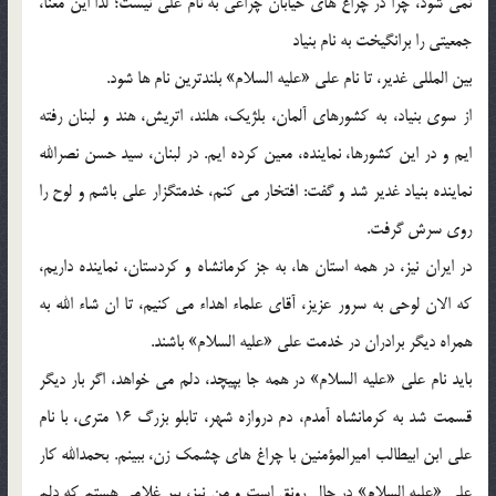
نمی شود، چرا در چراغ های خیابان چراغی به نام علی نیست؛ لذا این معنا،
جمعیتی را برانگیخت به نام بنیاد
بین المللی غدیر، تا نام علی «علیه السلام» بلندترین نام ها شود.
از سوی بنیاد، به کشورهای آلمان، بلژیک، هلند، اتریش، هند و لبنان رفته
ایم و در این کشورها، نماینده، معین کرده ایم. در لبنان، سید حسن نصرالله
نماینده بنیاد غدیر شد و گفت: افتخار می کنم، خدمتگزار علی باشم و لوح را
روی سرش گرفت.
در ایران نیز، در همه استان ها، به جز کرمانشاه و کردستان، نماینده داریم،
که الان لوحی به سرور عزیز، آقای علماء اهداء می کنیم، تا ان شاء الله به
همراه دیگر برادران در خدمت علی «علیه السلام» باشند.
باید نام علی «علیه السلام» در همه جا بپیچد، دلم می خواهد، اگر بار دیگر
قسمت شد به کرمانشاه آمدم، دم دروازه شهر، تابلو بزرگ 16 متری، با نام
علی ابن ابیطالب امیرالمؤمنین با چراغ های چشمک زن، ببینم. بحمدالله کار
علی «علیه السلام» در حال رونق است و من نیز، پیر غلامی هستم که دلم