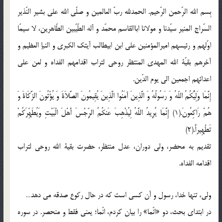
بِسم الله الرّحمن الرّحیم. الحمدلله ربّ العالمین و صلّی الله علی بشیر النّذیر
السّراج المنیر سیّدنا و مولانا اباالقاسم محمّد و آله الطّیّبین الطّاهرین، لا سیمّا
اوّلهم و رئیسهم امیرالمؤمنین علی ابن ابیطالب آیتک الکبری و النبإ العظیم و
آخرهم بقیّة الله المهدی المنتظر روحی لتراب اقدامهم الفداه و لعن علی
اعدائهم اجمعین الی یوم الدّین.
إِنَّمَا وَلِیُّکُمُ اللّهُ وَ رَسُولُهُ وَ الَّذِینَ آمَنُوا الَّذِینَ یُقِیمُونَ الصَّلاَةَ وَ یُؤْتُونَ الزَّکَاةَ وَ
هُمْ رَاکِعُونَ.(1) إِنَّمَا یُرِیدُ اللَّهُ لِیُذْهِبَ عَنکُمُ الرِّجْسَ أَهْلَ الْبَیْتِ وَیُطَهِّرَکُمْ
تَطْهِیراً.(2)
تقدیم به محضر، ولی دوران، عدل منتظر، حضرت بقیة الله روحی لتراب
اقدامه الفداه.
ولی، تنها خدا، رسول و آن کسی است که در حال رکوع صدقه می دهد…
در ابتدای بحث، دو «انّما» را بیان کردم، انّما؛ یعنی فقط و منحصر. در سوره