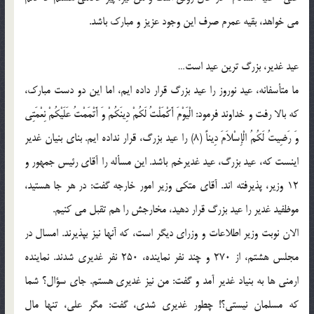
می خواهد، بقیه عمرم صرف این وجود عزیز و مبارک باشد.
عید غدیر، بزرگ ترین عید است…
ما متأسفانه، عید نوروز را عید بزرگ قرار داده ایم، اما این دو دست مبارک،
که بالا رفت و خداوند فرمود: الْیَوْمَ أَکْمَلْتُ لَکُمْ دِینَکُمْ وَ أَتْمَمْتُ عَلَیْکُمْ نِعْمَتِی
وَ رَضِیتُ لَکُمُ الْإِسْلاَمَ دِیناً (8) را عید بزرگ، قرار نداده ایم. بنای بنیان غدیر
اینست که، عید بزرگ، عید غدیرخم باشد. این مسأله را آقای رئیس جمهور و
12 وزیر، پذیرفته اند. آقای متکی وزیر امور خارجه گفت: در هر جا هستید،
موظفید غدیر را عید بزرگ قرار دهید، مخارجش را هم تقبل می کنیم.
الان نوبت وزیر اطلاعات و وزرای دیگر است، که آنها نیز بپذیرند. امسال در
مجلس هشتم، از 270 و چند نفر نماینده، 250 نفر غدیری شدند. نماینده
ارمنی ها به بنیاد غدیر آمد و گفت: من نیز غدیری هستم. جای سؤال؟ شما
که مسلمان نیستی؟! چطور غدیری شدی، گفت: مگر علی، تنها مال