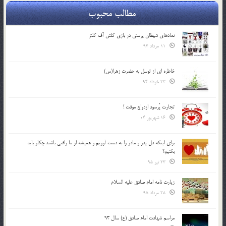
مطالب محبوب
نمادهای شیطان پرستی در بازی کلش آف کلنز
11 مرداد 94
خاطره ای از توسل به حضرت زهرا(س)
23 خرداد 94
تجارت پُرسود ازدواج موقت !
16 شهریور 04
براي اينكه دل پدر و مادر را به دست آوريم و هميشه از ما راضي باشند چكار بايد
بكنيم؟
23 تیر 95
زیارت نامه امام صادق علیه السلام
28 مرداد 95
مراسم شهادت امام صادق (ع) سال 93