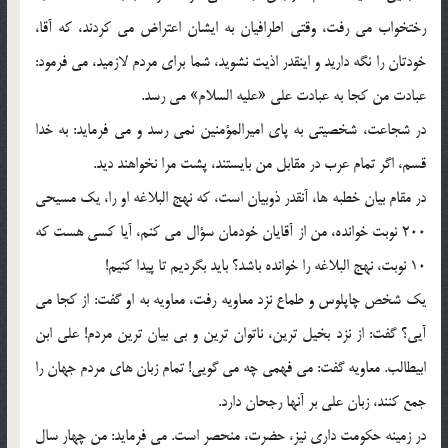
رختخواب می رفت، وقتی اطرافیان به ایشان اعتراض می کردند، که آقا،
خودتان را نگه دارید و اینقدر اذیت نشوید، شما برای مردم لازمید، می فرمود:
عبادت من کجا به عبادت علی «علیه السلام» می رسد.
در شجاعت، شخصیتی به پای امیرالمؤمنین نمی رسد و می فرماید: به خدا
قسم، اگر تمام عرب در مقابل من بایستند، پشت مرا نخواهند دید.
در مقام بیان خطبه ها، آنقدر ذوبیان است، که نهج البلاغه او را، یک مسیحی
200 نوبت خوانده، من از آقایان خودمان سؤال می کنم، آیا کسی هست که
10 نوبت، نهج البلاغه را خوانده باشد؟ باید بگردیم تا پیدا کنیم!
یک شخص چاپلوس و طماع نزد معاویه رفت، معاویه به او گفت: از کجا می
آیی؟ گفت: از نزد بخیل ترین، ناتوان ترین و بی بیان ترین مردم! علی ابن
ابیطالب. معاویه گفت: می فهمی چه می گویی! تمام زبان های مردم جهان را
جمع کنند، زبان علی بر آنها رجحان دارد.
در زمینه حکومت داری نیز، حضرت، منحصر است. می فرماید: من چهار سال