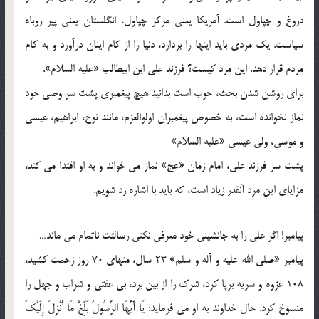
دروغ و چپاول است. آمریکا یعنی مرکز چپاول، انگلستان یعنی پیر روباه
سیاست. یک مردی باید اینها را بردارد، دنیا را از کام اینان درآورد و به کام
مردم قرار دهد. این مرد کیست؟ فرزند علی ابن ابیطالب «علیه السلام».
برای روشن شدن بحث، خوب است بدانید هیچ پیغمبری پشت سر وصی خود
نماز نخوانده است، به خصوص پیغمبران اولوالعزم، مانند نوح، ابراهیم، عیسی
و موسی، ولی عیسی «علیه السلام»
پشت سر فرزند علی، امام زمان «عج» نماز می خواند و به او اقتدا می کند،
مزایای این مرد آنقدر زیاد است، که باید با اشاره رد شویم.
پیامبر! اگر علی را به جانشینی خود معرفی نکنی رسالتت ناتمام می ماند…
پیامبر «صلی الله علیه و آله و سلم» 23 سال، منهای 70 روز زحمت کشید،
108 غزوه و سریه برپا کرد، شرک را از بین برد، بی عفتی و شراب و جهل را
منسوخ کرد. حال خداوند به او می فرماید: یَا أَیُّهَا الرَّسُولُ بَلِّغْ مَا أُنْزِلَ إِلَیْکَ