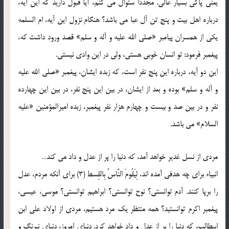
یعنی پاکی بسیار عالی. مجدداً سئوال می کنم، آیا قبول دارید که این آیه،
درباره اهل بیت و پنج تن آل عبا می باشد؟ هنگام نزول این آیه، ام السلمه
یکی از همسران پیامبر «صلی الله علیه و آله و سلم» قصد ورود داشت که،
پیغمبر فرمود: تو انسان خوبی هستی،‌ ولی در این وادی نیستی.
این دو آیه، درباره این پنج نفر است، که زبده ایشان، پیغمبر «صلی الله علیه
و آله و سلم» بوده و بعد از ایشان، در بین این پنج نفر، در بین این چهارده
نفر و در بین صد و بیست و چهارم هزار نفر پیغمبر، زبده امیرالمؤمنین «علیه
السلام» می باشد.
مردی از نسل غدیر خواهد آمد، که دنیا را پر از عدل و داد می کند…
انبیاء برای چه هدفی آمده اند، لِیَقُومَ النَّاسُ بِالقِسط (3) برای آنکه مردم، عدل
را برپا کنند. آدم توانستی؟ نوح توانستی؟ ابراهیم توانستی؟ موسی، عیسی،
پیغمبر اکرم توانستید؟ همه منتظر یک مرد هستیم، مردی از اولاد علی ابن
ابیطالب، که دنیا را پر از عدل و داد خواهد کرد. دنیای امروز، دنیای نیرنگ و