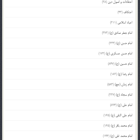
اعتقادات و اصول دین
(28)
اعتکاف
(43)
اعیاد اسلامی
(211)
امام جعفر صادق (ع)
(372)
امام حسن (ع)
(233)
امام حسن عسکری (ع)
(172)
امام حسین (ع)
(847)
امام رضا (ع)
(182)
امام زمان (عج)
(583)
امام سجاد (ع)
(227)
امام علی (ع)
(894)
امام علی النقی (ع)
(165)
امام محمد باقر (ع)
(165)
امام محمد تقی (ع)
(146)