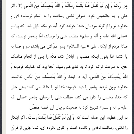
مِن رَبِّکَ وَ إِن لَمْ تَفْعَلْ فَمَا بَلَّغْتَ رِسَالَتَهُ وَ اللّهُ یَعْصِمُکَ مِنَ النَّاسِ (4)، اگر
علی را به جانشینی خود، معرفی نکنی رسالتت را به اتمام نرسانده ای و
خداوند تو را از گزند مردمان حفظ خواهد کرد. آیه در مکه نازل شد، که پیامبر
«صلی الله علیه و آله و سلم» مطلب علی را برساند، امّا پیغمبر ترسید، که
مبادا مردم از اینکه، علی «علیه السلام» پسر عمّ اش می باشد، سر و صدا به
پا کنند؛ لذا بدون اینکه مطلب را ابلاغ کند، مکّه را پس از انجام مناسک
حج، به سرعت ترک کرد تا به غدیرخم رسید،‌ آنجا بود که خداوند فرمود: وَ
اللهُ یَعْصِمُکَ مِنَ النَّاس. آیه در ابتدا، وَ اللهُ یَعْصِمُکَ مِنَ النَّاس نداشت،
خداوند چون تردید پیامبر را دید. فرمود: خدا تو را حفظ می کند؛ یعنی حال
که خدا، مجلس را اداره می کند، مطلب علی را برسان. پیامبر «صلی الله
علیه و آله و سلم» شروع کرد به صحبت و بیان آن خطبه مفصّل.
در این خطبه، این جمله است که: وَ إنْ لَمْ تَفْعَلْ فَما بَلَّغتَ رسالتَه، اگر اینکار
را نکنی، رسالتت ناقص و ناتمام است و کاری نکرده ای. شما جایی از قرآن