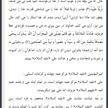
حال که من بچه ندارم خوب است از خدا درخواست کنم: هَبْ لِی مِن لَدُنْکَ
ذُرِّیَّةً طَیِّبَهً.(6) جناب زکریا! قبلاً که خدا را می شناختی قدرت خدا را دیدی،
چطور شد حالا دعا کردی؟ آری! دیدم، دیدم که خدا اینکار را می کند، حال
من نیز، آرزو می کنم، خداوند در سن پیری به من و همسرم، فرزندی عطا
فرماید: فَنَادَتْهُ الْمَلاَئِکَةُ وَ هُوَ قَائِمٌ یُصَلِّی فِی الْمَحْرَابِ أَنَّ اللّهَ یُبَشِّرُکَ بِیَحْیَى‏
مُصَدِّقاً بِکَلِمَةٍ مِنَ اللّهِ وَ سَیِّداً وَ حَصُوراً وَ نَبِیّاً مِنَ الصَّلِحِین (7)، و یحیایی به
دنیا آمد ارزشمند؛ بنابراین دیدن اثر دارد، قرآن اثر دارد، اما قرآن را در کسوت
و غیرت و شجاعت و سخن و عدالت علی «علیه السلام» ببینید.
امیرالمؤمنین «علیه السلام» مرکز همه جهات و کرامات انسانی…
علی «علیه السلام» مرکز همه جهات است، در تمام ابعاد می درخشد. همه
ائمه «علیهم السلام» عزیزند، اما علی چیز دیگریست.
در بُعد عبادت، عبادت علی «علیه السلام»، منحصر به فرد است. زین
العابدین «علیه السلام» از بس عبادت می کرد، آخر شب با کمک دست به