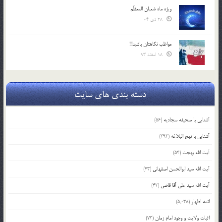
ویژه ماه شعبان المعظّم
28 دی 04
مواظب نگاهتان باشید!!!
18 اسفند 93
دسته بندی های سایت
آشنایی با صحیفه سجادیه
(56)
آشنایی با نهج البلاغه
(392)
آیت الله بهجت
(54)
آیت الله سید ابوالحسن اصفهانی
(43)
آیت الله سید علی آقا قاضی
(42)
ائمه اطهار
(5,038)
اثبات ولایت و وجود امام زمان
(73)