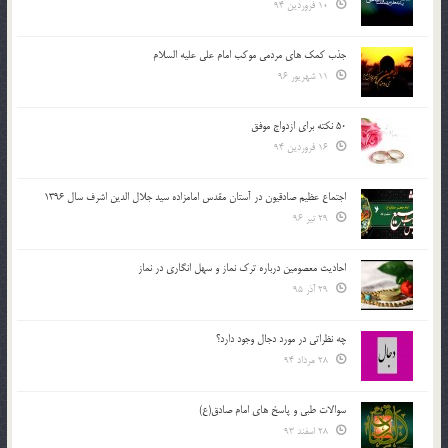
10 فروردین 94
جذب کمک های مردمی موکب امام علی علیه السلام
11 شهریور 96
50 نکته برای ازدواج موفق
16 فروردین 94
اجتماع عظیم صادقیون در آستان مقدس امامزاده سید جلال الدین اشرف سال 1396
29 تیر 96
احادیث معصومین درباره ترک نماز و سهل انگاری در نماز
29 آذر 95
چه نظراتی در مورد دجال وجود دارد؟
28 مرداد 94
سوالات طبی و پاسخ های امام صادق(ع)
28 اسفند 93