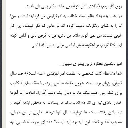
روی کار بودم، نگذاشتم اهل کوفه، بی خانه، بیکار و بی نان باشند.
در زهد، زبده زهاد عالم است. خطاب به کارگزارش می فرماید: استاندار من!
تو را به غذای رنگارنگ دعوت کرده اند در حالی که فقرا نبودند، این کار
خوبی نیست. من نمی گویم مانند من باش، من به قرص نانی و لباس کهنه
ای اکتفا کردم، تو اینگونه نباش اما می توانی به من اقتدا کنی.
امیرالمؤمنین مظلوم ترین پیشوای شیعیان…
شما ملاحظه کنید، شخصی به عظمت امیرالمؤمنین «علیه السلام» صد سال
قبرش، پنهان بوده است. هارون خلیفه عباسی، روزی با سگ های شکاری،
برای شکار می رفت. سگ ها، به دنبال یک دسته آهو راه افتادند، اما آهوها
خود را بالای تپه ای انداخته اند و سگ ها ایستادند، به محض اینکه آهوها از
تپه پائین رفتند، سگ ها دوباره، دنبال آنها دویدند. هارون از این جریان،
متعجب شد و گفت: این تپه چه تپه ایست؟ عده ای جهت شناسایی تپه