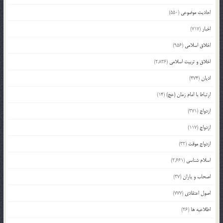
احادیث موضوعی
(550)
اخبار
(717)
اخلاق اسلامی
(956)
اخلاق و تربیت اسلامی
(2,836)
ادیان
(474)
ارتباط با امام زمان (عج)
(14)
ازدواج
(371)
ازدواج
(117)
ازدواج موقت
(32)
اسلام شناسی
(2,661)
اصحاب و یاران
(37)
اصول اعتقادی
(777)
اطلاعیه ها
(26)