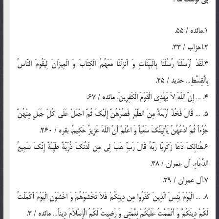
1.مائده / 55.
2.احزاب / 33.
3.لَقَدْ أَرْسَلْنَا رُسُلَنَا بِالْبَیِّنَاتِ وَ أَنزَلْنَا مَعَهُمُ الْکِتَابَ وَ الْمِیزَانَ لِیَقُومَ النَّاسُ
بِالْقِسْطِ… حدید / 25.
4. … إِنَّ اللّهَ لاَ یَهْدِی الْقَوْمَ الْکَفِرِینَ. مائده / 67.
5. … قَالَ فَخُذْ أَرْبَعَةً مِنَ الطَّیْرِ فَصُرْهُنَّ إِلَیْکَ ثُمَّ اجْعَلْ عَلَى‏ کُلِّ جَبَلٍ مِنْهُنَّ
جُزْءاً ثُمَّ ادْعُهُنَّ یَأْتِیَنَّکَ سَعْیاً وَ اعْلَمْ أَنَّ اللّهَ عَزِیزٌ حَکِیمٌ. بقره / 260.
6.هُنالِکَ دَعَا زَکَرِیَّا رَبَّهُ قَالَ رَبِّ هَبْ لِی مِن لَدُنْکَ ذُرِّیَّةً طَیِّبَةً إِنَّکَ سَمِیعُ
الدُّعَاءِ. آل عمران / 38.
7.آل عمران / 39.
8. … الْیَوْمَ یَئِسَ الَّذِینَ کَفَرُوا مِن دِینِکُمْ فَلاَ تَخْشَوْهُمْ وَ اخْشَوْنِ الْیَوْمَ أَکْمَلْتُ
لَکُمْ دِینَکُمْ وَ أَتْمَمْتُ عَلَیْکُمْ نِعْمَتِی وَ رَضِیتُ لَکُمُ الْإِسْلاَمَ دِیناً… مائده / 3.