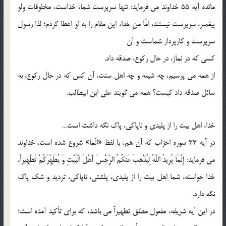
مائده آیه 55 خداوند می فرماید: تنها سرپرست شما، خداست، مخلوقات ولو
پیغمبر، سرپرست نیستند، امّا منِ خدا، این مقام را به او اعطا کردم؛ لذا رسول
سرپرست و کارپرداز شماست و آن
کسی که در نماز، در حال رکوع، صدقه داد.
از همه می پرسیم، چه شیعه و چه اهل سنت، آن کس که در حال رکوع، به
سائل صدقه داد کیست؟ همه می گویند علی ابن ابیطالب.
خدا، اهل بیت را از پلیدی و ناپاکی، پاک نگه داشت است…
در آیه 33 سوره احزاب که آن هم، با لفظ «انّما» شروع شده است، خداوند
می فرماید: إِنَّمَا یُرِیدُ اللَّهُ لِیُذْهِبَ عَنکُمُ الرِّجْسَ أَهْلَ الْبَیْتِ وَ یُطَهِّرَکُمْ تَطْهِیراً،
خدا خواسته، شما اهل بیت را از پلیدی، پلشتی، ناپاکی، تردید و شک پاک
نگه دارد.
در این آیه شریفه، مفعول مطلق تطهیراً می باشد، که برای تأکید آمده است؛