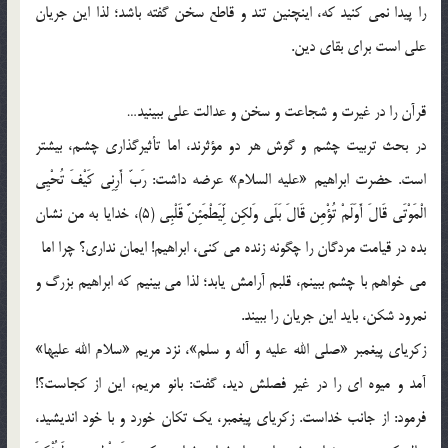
را پیدا نمی کنید که، اینچنین تند و قاطع سخن گفته باشد؛ لذا این جریان
علی است برای بقای دین.
قرآن را در غیرت و شجاعت و سخن و عدالت علی ببینید…
در بحث تربیت چشم و گوش هر دو مؤثرند، اما تأثیرگذاری چشم، بیشتر
است. حضرت ابراهیم «علیه السلام» عرضه داشت: رَبّ أَرِنِی کَیْفَ تُحْیِی
الْمَوْتَى‏ قَالَ أَوَلَمْ تُؤْمِن قَالَ بَلَى‏ وَلکِن لِّیَطْمَئِنَّ قَلْبِی (5)، خدایا به من نشان
بده در قیامت مردگان را چگونه زنده می کنی، ابراهیم! ایمان نداری؟ چرا اما
می خواهم با چشم ببینم، قلبم آرامش یابد؛ لذا می بینیم که ابراهیم بزرگ و
نمرود شکن، باید این جریان را ببیند.
زکریای پیغمبر «صلی الله علیه و آله و سلم»، نزد مریم «سلام الله علیها»
آمد و میوه ای را در غیر فصلش دید، گفت: بانو مریم، این از کجاست؟!
فرمود: از جانب خداست. زکریای پیغمبر، یک تکان خورد و با خود اندیشید،