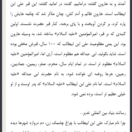
آمدند و به هارون گفتند: درامانیم. گفت: در امانید گفتند: این قبر علی ابن
ابیطالب است. هارون ظالم و آدم کش، چنان متأثر شد که چکمه هایش را
پاره کرد، بر گردن آویخت و با پای برهنه، کنار قبر حضرت نشست. اولین
گنبدی که بر قبر، امیرالمؤمنین «علیه السلام» ساخته شد، به وسیله هارون
بود. این یعنی مظلومیت علی ابن ابیطالب که 100 سال، قبرش مخفی بوده
است. شاید بگوئید، ابی عبدالله هم مظلوم است، آری اما، امیرالمؤمنین «علیه
السلام» مظلوم تر است. در تمام ایام سال، محرم، صفر، ربیعین، جمادیین،
رجبین، هرجا روضه ای خوانده شود، به نام حضرت ابی عبدالله «علیه
السلام» است، اما نام علی ابن ابیطالب «علیه السلام» که پدر اوست و از او
خیلی عظیم تر است، برده نمی شود.
رسالت بنیاد بین المللی غدیر…
چرا نام مبارک علی ابن ابیطالب با چراغ چشمک زن، دم دروازه شهرها دیده