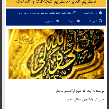
تکریم غدیر، تکریم شجاعت و عدالت
خادم اهل البیت
اسلام شناسی
,
اعیاد اسلامی
,
عید غدیر خم
,
ماهها و روزهای خاص
6 مهر 94
0 دیدگاه
1895بازدید
نویسنده: آیت الله شیخ اباالقاسم خزعلی
دبیر کل بنیاد بین المللی غدیر