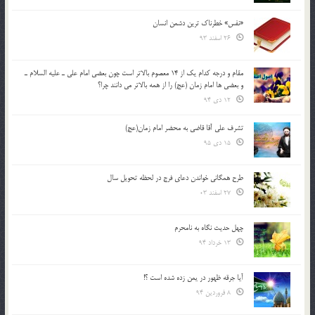
«نفس» خطرناک ترین دشمن انسان
26 اسفند 93
مقام و درجه كدام يك از 14 معصوم بالاتر است چون بعضي امام علي ـ عليه السلام ـ
و بعضي ها امام زمان (عج) را از همه بالاتر مي دانند چرا؟
12 دی 94
تشرف علي آقا قاضي به محضر امام زمان(عج)
15 دی 95
طرح همگانی خواندن دعای فرج در لحظه تحویل سال
27 اسفند 03
چهل حدیث نگاه به نامحرم
13 خرداد 94
آیا جرقه ظهور در یمن زده شده است ؟!
8 فروردین 94