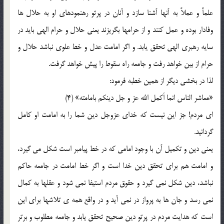
علماً و عملاً به آنها آشنا سازد و آنان در پرتو رهنمودهاي او به حلال ها
وفادار بوده و عمل كنند و از حرامها بگريزند يعني حلال و حرام الهي بايد در
سايه رهبري الهي تحقق يابد. و اگر امامت عدل و خط علوي نباشد حلال و
حرام از بين خواهد رفت و جامعه راه سقوط را پيش خواهد گرفت.
لذا در بخشي ديگر از همين خطبه فرمود:
«معاشر الناس انما اَكمل الله عز و جل دينكم بامامته» (4)
اي مردم! جز اين نيست كه خداي عزوجل دين شما را به امامت او كامل
گردانيد.
يعني دين و تكميل آن با وجود امامي كه در خط پيامبر است شكل مي گيرد،
و امامت هم براي تحقق دين خدا است و اگر خط امامت در جامعه حاكم
نباشد، دين شكل نمي گيرد و حقوق مردم استيفا نمي شود و عقلها به كمال
نمي رسد و جان ها به پرواز در نمي آيد و در واقع همه ي تلاشها براي اين
است كه هدايت مردم در پرتو دين صحيح تحقق يابد و جامعه مطلوب و برتر