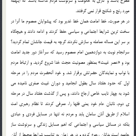
مطرح باشند و كاري به حكومت و سرنوشت مردم نداشته باشند كه اينهمه
مورد رنج و شكنج قرار نمي گرفتند.
در هر صورت، خط امامت همان خط غدير بود كه پيشوايان معصوم ما آنرا در
سخت ترين شرايط اجتماعي و سياسي حفظ كردند و ادامه دادند و هيچگاه
بر سر اين مساله معامله و سازش نكردند گرچه به قيمت جانشان تمام گرديد؟
سرانجام نوبت به دوازدهمين امام معصوم رسيد كه سرآغاز دور جديد امامت
بود و «عصر غيبت» بمنظور مصونيت حجت خدا شروع گرديد. و ارتباط مردم
با نواب و نمايندگان حضرتش برقرار شد. و خود آنحضرت مردم را در مرحله
اول كه حدود هفتاد سال بطول انجاميد و دوران غيبت صغري ناميده مي
شود به چهار نايب خاص ارجاع دادند، و پس از گذشت هفتاد سال در مرحله
ي دوم، نائبان عام خود يعني فقها را، معرفي كردند تا نظام رهبري امت
اسلام از طريق آنان سامان يابد و مردم نه تنها در مسايل فردي و عبادي
بلكه در مسائل سياسي و اجتماعي كه اهم مسايل زندگي و سرنوشت ساز
جامعه است بدانان رجوع كرده و در هر زمان به تناسب شرايط محيط از آنان