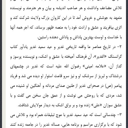
تلاش مضاعف واداشت و هر صاحب انديشه و بيان و هر هنرمند و نويسنده
متعهد به جوشش و خروش آمد تا در اين كاروان بزرگ ولايت شركت كند و
اثري بيافريند و عشق و ارادت خود را به منصه ظهور برساند، كه اجر همه آنها
با خداست و اوست بهترين پاداش و پاداش دهنده راستين.
2- در تاريخ معاصر ما واقعه تاريخي غدير و عيد سعيد غدير يادآور كتاب
گرانسنگ «الغدير»، آن فرهنگ آميخته با عشق و اشك، و نويسنده پرسوز و
گداز آن، «علامه اميني» رضوان الله عليه است كه غدير در چشمهاي
درشتناك و لبريز از سرشك او و نيز سرو قامت استوار او ديده مي شد و فرياد
پيامبر (ص) در صحراي غدير از طنين صداي مردانه و آهنگين او شنيده مي
شد، مردي كه با روحش مي نوشت و از عمق جان سخن مي گفت و با
عشق سوزان «علي» زنده بود و بر براق اشك به ديدار مولايش شتافت.
3- چندسالي است كه عيد سعيد غدير با موج تبليغات همراه بود و تلاش مي
شود كه با برگزاري مراسم و برنامه هايي، مساله غدير را در جامعه زنده كنند