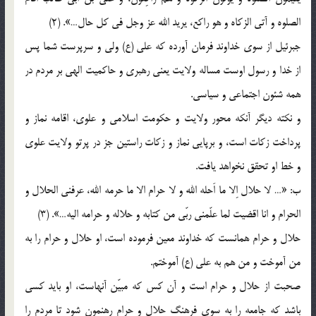
الصلوه و آتي الزكاه و هو راكع، يريد الله عز وجل في كل حال…». (2)
جبرئيل از سوي خداوند فرمان آورده كه علي (ع) ولي و سرپرست شما پس
از خدا و رسول اوست مساله ولايت يعني رهبري و حاكميت الهي بر مردم در
همه شئون اجتماعي و سياسي.
و نكته ديگر آنكه محور ولايت و حكومت اسلامي و علوي، اقامه نماز و
پرداخت زكات است، و برپايي نماز و زكات راستين جز در پرتو ولايت علوي
و خط او تحقق نخواهد يافت.
ب: «… لا حلال اِلا ما اَحله الله و لا حرام الا ما حرمه الله، عرفني الحلال و
الحرام و انا اقضيت لما علّمني ربّي من كتابه و حلاله و حرامه اليه…». (3)
حلال و حرام همانست كه خداوند معين فرموده است، او حلال و حرام را به
من آموخت و من هم به علي (ع) آموختم.
صحبت از حلال و حرام است و آن كس كه مبيّن آنهاست، او بايد كسي
باشد كه جامعه را به سوي فرهنگ حلال و حرام رهنمون شود تا مردم را