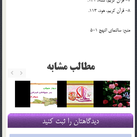
7- قرآن كريم، نساء، 141.
8- قرآن كريم، هود، 113.
منبع: سالنماي النهج 1-5
مطالب مشابه
دیدگاهتان را ثبت کنید