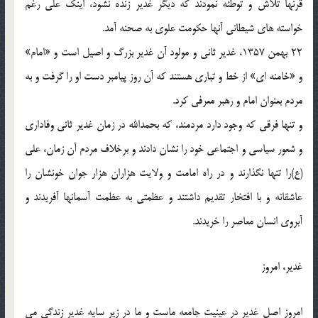
قرنها تلاش و توطئه نمودند كه ديگر غدير زنده نشود، اينك علي رغم
خواسته هاي شيطاني آنها حكومت علوي به صحنه آمد.
22 بهمن 1357، غدير ثاني و مولود آن غدير بزرگ و اصيل است و «امام»
و «خامنه اي» از خط و تباري هستند كه آن روز پيامبر دست او را گرفت و به
مردم بعنوان امام و رهبر معرفي كرد.
و تنها فرقي كه وجود دارد مردمند، كه بحمدالله در زمان غدير ثاني وفاداري
و شعور سياسي و اجتماعي خود را نشان دادند و برخلاف مردم آن زمان، علي
(ع)را تنها نگذارند و در راه امامت و ولايت هزاران هزار جوان خونشان را
عاشقانه و با افتخار تقديم داشتند و عظمتي به عظمت آسمانها آفريدند و
آبروي انسان معاصر را خريدند.
غدير، امروز
امروز اصل غدير در عينيت جامعه ماست و ما در زير سايه غدير زندگي مي