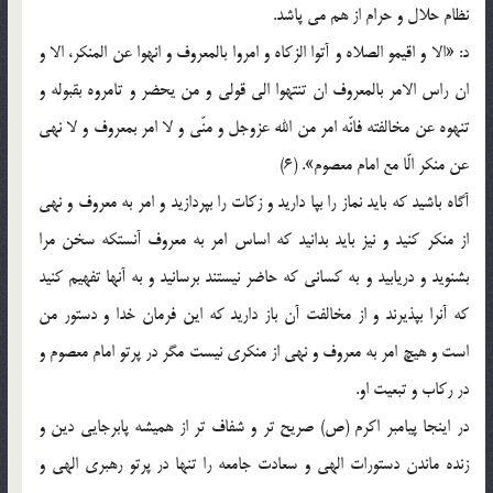
نظام حلال و حرام از هم مي پاشد.
د: «الا و اقيمو الصلاه و آتوا الزكاه و امروا بالمعروف و انهوا عن المنكر، الا و
ان راس الامر بالمعروف ان تنتهوا الي قولي و من يحضر و تامروه بقبوله و
تنهوه عن مخالفته فانّه امر من الله عزوجل و منّي و لا امر بمعروف و لا نهي
عن منكر الّا مع امام معصوم». (6)
آگاه باشيد كه بايد نماز را بپا داريد و زكات را بپردازيد و امر به معروف و نهي
از منكر كنيد و نيز بايد بدانيد كه اساس امر به معروف آنستكه سخن مرا
بشنويد و دريابيد و به كساني كه حاضر نيستند برسانيد و به آنها تفهيم كنيد
كه آنرا بپذيرند و از مخالفت آن باز داريد كه اين فرمان خدا و دستور من
است و هيچ امر به معروف و نهي از منكري نيست مگر در پرتو امام معصوم و
در ركاب و تبعيت او.
در اينجا پيامبر اكرم (ص) صريح تر و شفاف تر از هميشه پابرجايي دين و
زنده ماندن دستورات الهي و سعادت جامعه را تنها در پرتو رهبري الهي و