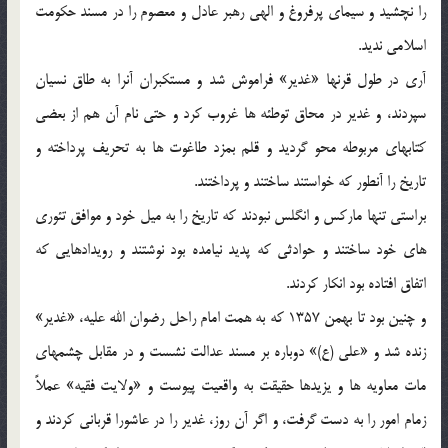
را نچشيد و سيماي پرفروغ و الهي رهبر عادل و معصوم را در مسند حكومت
اسلامي نديد.
آري در طول قرنها «غدير» فراموش شد و مستكبران آنرا به طاق نسيان
سپردند، و غدير در محاق توطئه ها غروب كرد و حتي نام آن هم از بعضي
كتابهاي مربوطه محو گرديد و قلم بمزد طاغوت ها به تحريف پرداخته و
تاريخ را آنطور كه خواستند ساختند و پرداختند.
براستي تنها ماركس و انگلس نبودند كه تاريخ را به ميل خود و موافق تئوري
هاي خود ساختند و حوادثي كه پديد نيامده بود نوشتند و رويدادهايي كه
اتفاق افتاده بود انكار كردند.
و چنين بود تا بهمن 1357 كه به همت امام راحل رضوان الله عليه، «غدير»
زنده شد و «علي (ع)» دوباره بر مسند عدالت نشست و در مقابل چشمهاي
مات معاويه ها و يزيدها حقيقت به واقعيت پيوست و «ولايت فقيه» عملاً
زمام امور را به دست گرفت، و اگر آن روز، غدير را در عاشورا قرباني كردند و