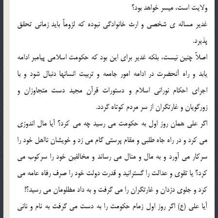
ولايت است، ميسر خواهد بود؟
غدير مساله ي شخصي و ارث خانوادگي نبوده كه لزوماً بايد زماني تحقق
پذيرد.
اصلاً چنين نيست، بلكه غدير براي اين بود كه حكومت اسلامي پيامبر ادامه
يابد و راه آنحضرت در ادامه امور جامعه و تربيت انسانها دنبال شود و با
اجراي احكام نوراني اسلام و دستورات قرآن مجيد دست متجاوزان و
زورگويان و غارتگران از سر مردم كوتاه گردد.
اگر علي همان روز اول به حكومت مي رسيد چه مي كرد؟ آيا مال اندوزي
مي كرد و در راه جاه طلبي و مقام پرستي گام مي زد و خويشان نااهل خود را
سركار مي آورد و به مال و منال مي رساند و مخالفين خود را سركوب مي
كرد؟ يا تقوي و عدالت را گسترانيد و قدرت دولت خود را صرف رفاه عامه مي
كرد و جلوي دزدان و غارتگران را مي گرفت و به داد مظلومان مي رسيد؟!
آيا علي (ع) اگر روز اول زمام حكومت را به دست مي گرفت به نام و ناني