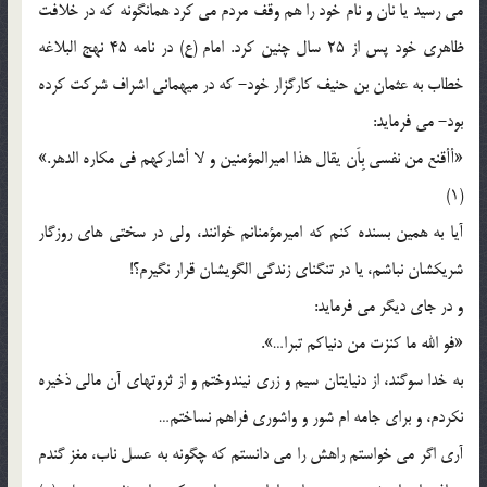
مي رسيد يا نان و نام خود را هم وقف مردم مي كرد همانگونه كه در خلافت
ظاهري خود پس از 25 سال چنين كرد. امام (ع) در نامه 45 نهج البلاغه
خطاب به عثمان بن حنيف كارگزار خود- كه در ميهماني اشراف شركت كرده
بود- مي فرمايد:
«أأقنع من نفسي بِاَن يقال هذا اميرالمؤمنين و لا أشاركهم في مكاره الدهر.»
(1)
آيا به همين بسنده كنم كه اميرمؤمنانم خوانند، ولي در سختي هاي روزگار
شريكشان نباشم، يا در تنگناي زندگي الگويشان قرار نگيرم؟!
و در جاي ديگر مي فرمايد:
«فو الله ما كنزت من دنياكم تبرا…».
به خدا سوگند، از دنيايتان سيم و زري نيندوختم و از ثروتهاي آن مالي ذخيره
نكردم، و براي جامه ام شور و واشوري فراهم نساختم…
آري اگر مي خواستم راهش را مي دانستم كه چگونه به عسل ناب، مغز گندم