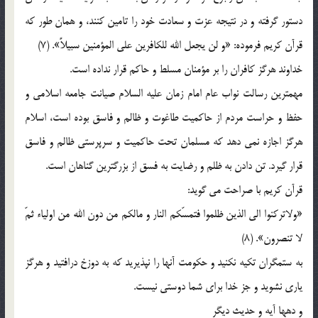
دستور گرفته و در نتيجه عزت و سعادت خود را تامين كنند، و همان طور كه
قرآن كريم فرموده: «و لن يجعل الله للكافرين علي المؤمنين سبيلاً». (7)
خداوند هرگز كافران را بر مؤمنان مسلط و حاكم قرار نداده است.
مهمترين رسالت نواب عام امام زمان عليه السلام صيانت جامعه اسلامي و
حفظ و حراست مردم از حاكميت طاغوت و ظالم و فاسق بوده است، اسلام
هرگز اجازه نمي دهد كه مسلمان تحت حاكميت و سرپرستي ظالم و فاسق
قرار گيرد. تن دادن به ظلم و رضايت به فسق از بزرگترين گناهان است.
قرآن كريم با صراحت مي گويد:
«ولاتركنوا الي الذين ظلموا فتمسّكم النار و مالكم من دون الله من اولياء ثمّ
لا تنصرون». (8)
به ستمگران تكيه نكنيد و حكومت آنها را نپذيريد كه به دوزخ درافتيد و هرگز
ياري نشويد و جز خدا براي شما دوستي نيست.
و دهها آيه و حديث ديگر