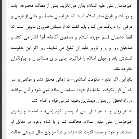
اميرمؤمنان علي عليه السلام بدان مي نگريم. يعني از مطالعه مجموعه آيات
و روايات و تاريخ صدر اسلام است كه هر انسان منصف و خالي از غرض و
مرض آنرا دريافت مي كند و بايد گفت كه از مسائل ضروري بديهي است كه
فقط دشمنان قسم خورده اسلام و مسلمين آگاهانه آنرا انكار مي كنند و
صاحبان زور و زر و تزوير عليه آن تبليغ مي نمايند، زيرا اگر اين حكومت
گسترش يابد و جهان اسلام را فراگيرد. جايي براي مستكبران و چپاولگران
نخواهد ماند.
بنابراين، اگر غدير- حكومت اسلامي- در زماني محقق نشد و موانعي بر سر
راه آن قرار نگرفت، تكليف از عهده مسلمانان ساقط نمي شود و آنان موظفند
در راه تحقق آن بعنوان مهمترين وظيفه شرعي قيام و اقدام كنند.
به هر روي و به هر دليل پس از پيامبر اكرم (ص)، با امامت و رهبري
اميرمؤمنان علي عليه السلام مخالفت شد و با تمام وجود در مقابل او
ايستادند و خود بر مسند قدرت تكيه زدند و دنيا جز پنج سال شيريني عدالت