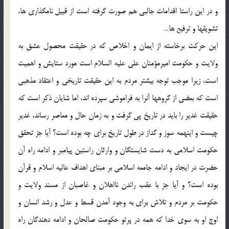
و در اين راستا اقدامات جالبي هم صورت گرفته است از قبيل نامگذاري ها،
تشويقها و ترفيع ها…
اين حركت برخاسته از ايمان و اخلاص كه در حقيقت محصول عشق به
ولايت و حكومت اميرمؤمنان علي عليه السلام است مورد ستايش و اهميت
است، زيرا موجب توجه بيشتر مردم به اين حقيقت تاريخي و اعتقاد مذهبي
است كه بعضي از گروهها آنرا به فراموشي سپرده اند، اما شايان ذكر است كه
حقيقت غدير را بايد در تاريخ پي گرفت و به زمان حال و معاصر رساند، غدير
چيست و اينهمه سوز و گداز در طول تاريخ براي چه بوده است؟ آيا جز تحقق
حكومت اسلامي به دست شايستگان و وارثان راستين پيامبر و ادامه راه آن
حضرت در ايجاد و ادامه جامعه اسلامي بر مبناي اهداف عاليه اسلام و قرآن
بوده است؟ و آيا جز با عقب راندن نااهلان و غاصبان از مسند ولايت و
حكومت بر مردم و تلاش براي به وجود آمدن قسط و عدل و رشد انسان و
اوج او به سوي خدا كه همه در پرتو حكومت صالحان و ادامه دهندگان راه