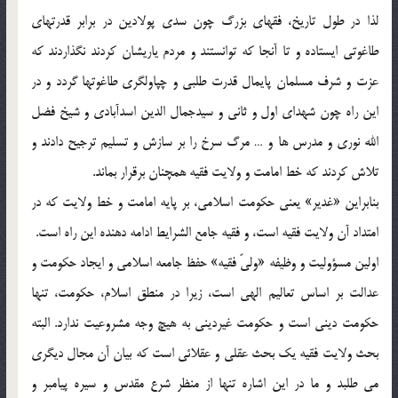
لذا در طول تاريخ، فقهاي بزرگ چون سدي پولادين در برابر قدرتهاي
طاغوتي ايستاده و تا آنجا كه توانستند و مردم ياريشان كردند نگذاردند كه
عزت و شرف مسلمان پايمال قدرت طلبي و چپاولگري طاغوتها گردد و در
اين راه چون شهداي اول و ثاني و سيدجمال الدين اسدآبادي و شيخ فضل
الله نوري و مدرس ها و … مرگ سرخ را بر سازش و تسليم ترجيح دادند و
تلاش كردند كه خط امامت و ولايت فقيه همچنان برقرار بماند.
بنابراين «غدير» يعني حكومت اسلامي، بر پايه امامت و خط ولايت كه در
امتداد آن ولايت فقيه است، و فقيه جامع الشرايط ادامه دهنده اين راه است.
اولين مسؤوليت و وظيفه «وليّ فقيه» حفظ جامعه اسلامي و ايجاد حكومت و
عدالت بر اساس تعاليم الهي است، زيرا در منطق اسلام، حكومت، تنها
حكومت ديني است و حكومت غيرديني به هيچ وجه مشروعيت ندارد. البته
بحث ولايت فقيه يك بحث عقلي و عقلائي است كه بيان آن مجال ديگري
مي طلبد و ما در اين اشاره تنها از منظر شرع مقدس و سيره پيامبر و