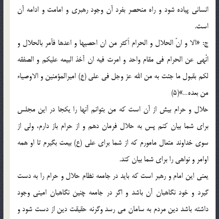
انساني پياده شود و راه منحصر بفرد آن وجود رهبري و امامت و ادامه آن
است.
ج: «الا و انّ الحلال و الحرام اَكثر من ان احصيها و اعدها فآمر بالحلال و
انْهي عن الحرام في مقام واحد و امرت فيه ان آخذ البيعه عليكم و الصفقه
لكم بقبول ما جئت به من الله عز وجل في علي (ع) اميرالمؤمنين و الاوصياء
من بعده…»(5)
حلال و حرام بيش از آن است كه من بتوانم آنها را يكجا در اين مجلس
براي شما بيان كنم پس به حلال فرمان دهم و از حرام باز دارم، ولي از
سوي خداوند متعال مامورم كه از شما براي علي (ع) بيعت بگيرم تا او همه
اوامر و نواهي را براي شما بيان كند.
يعني اين امام و رهبر است كه بايد در جامعه نظام حلال و حرام را به دست
گيرد و خود نگاهبان آن باشد و اگر در جامعه چنين نگاهبان اميني وجود
داشته باشد دين مردم به سامان مي رسد وگرنه حقيقت دين از دست شود و