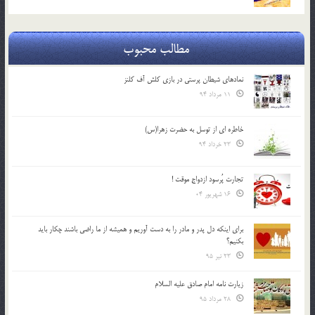
مطالب محبوب
نمادهای شیطان پرستی در بازی کلش آف کلنز
11 مرداد 94
خاطره ای از توسل به حضرت زهرا(س)
23 خرداد 94
تجارت پُرسود ازدواج موقت !
16 شهریور 04
براي اينكه دل پدر و مادر را به دست آوريم و هميشه از ما راضي باشند چكار بايد
بكنيم؟
23 تیر 95
زیارت نامه امام صادق علیه السلام
28 مرداد 95