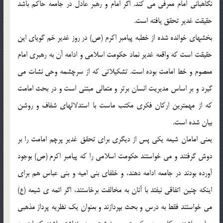
نگاهباني امام معرفي مي كند. اگر امام و رهبر عادل در جامعه حاكم باشد
حقيقت غدير تحقق يافته است.
بخشهاي خوانده شده از خطبه پيامبر اكرم (ص) در روز غدير خم گوياي اين
حقيقت است كه واقعه غدير نماد حكومت اسلامي و ادامه آن به رهبري امام
معصوم و خط امامت بوده است. تشكيلاتي كه از سرچشمه وحي نشات مي
گيرد و بر اساس مديريت انسان برتر و متعالي مبتني است و در بحث امامت
كه از مهمترين اركان فكري مكتب ماست با استدلالهاي شفاف و روشن
بيان شده است.
يعني امامان شيعه يكي پس از ديگري براي تحقق غدير پرچم امامت را بر
دوش گرفتند و مي خواستند حكومت اسلامي را كه پيامبر اكرم (ص) بوجود
آورده بودند در جامعه ادامه دهند، و خلفاي بني اميه و بني عباس هم براي
اينكه چنين اتفاقي نيفتد با آنان به مخالفت برخاستند، اگر ائمه ي شيعه (ع)
مي خواستند فقط به درس و بحث بپردازند و بعنوان يك نظريه پرداز مذهبي