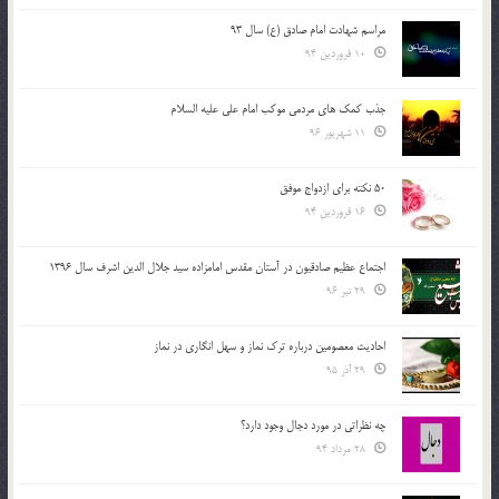
مراسم شهادت امام صادق (ع) سال 93
10 فروردین 94
جذب کمک های مردمی موکب امام علی علیه السلام
11 شهریور 96
50 نکته برای ازدواج موفق
16 فروردین 94
اجتماع عظیم صادقیون در آستان مقدس امامزاده سید جلال الدین اشرف سال 1396
29 تیر 96
احادیث معصومین درباره ترک نماز و سهل انگاری در نماز
29 آذر 95
چه نظراتی در مورد دجال وجود دارد؟
28 مرداد 94