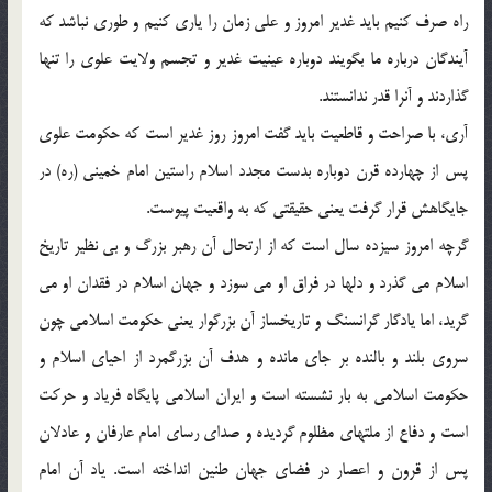
راه صرف كنيم بايد غدير امروز و علي زمان را ياري كنيم و طوري نباشد كه
آيندگان درباره ما بگويند دوباره عينيت غدير و تجسم ولايت علوي را تنها
گذاردند و آنرا قدر ندانستند.
آري، با صراحت و قاطعيت بايد گفت امروز روز غدير است كه حكومت علوي
پس از چهارده قرن دوباره بدست مجدد اسلام راستين امام خميني (ره) در
جايگاهش قرار گرفت يعني حقيقتي كه به واقعيت پيوست.
گرچه امروز سيزده سال است كه از ارتحال آن رهبر بزرگ و بي نظير تاريخ
اسلام مي گذرد و دلها در فراق او مي سوزد و جهان اسلام در فقدان او مي
گريد، اما يادگار گرانسنگ و تاريخساز آن بزرگوار يعني حكومت اسلامي چون
سروي بلند و بالنده بر جاي مانده و هدف آن بزرگمرد از احياي اسلام و
حكومت اسلامي به بار نشسته است و ايران اسلامي پايگاه فرياد و حركت
است و دفاع از ملتهاي مظلوم گرديده و صداي رساي امام عارفان و عادلان
پس از قرون و اعصار در فضاي جهان طنين انداخته است. ياد آن امام