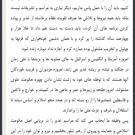
كنيم، بايد آن را با عمل پاس بداريم، ديگر نيازي به مراسم و تشريفات نيست
بلكه بايد همه نيروها و تلاش ها صرف تقويت نظام برخاسته از غدير و پياده
كردن برنامه هاي آن گردد، بايد دست به دست هم داد تا خلا هزار و
چهارصد ساله گذشته را پر كرد و با همان دشمن خونخواري كه قرنها به
چپاول و تخريب مشغول بوده مبارزه كرد و اجازه نداد دوباره زنده شود.
امروزه آمريكا و انگليس و اسرائيل به جاي معاويه ها و يزيدها با علي زمان
در جنگند و تيشه بر ريشه غدير مي زنند، امروزه مزدوران و فريب خوردگان
آنها هستند كه با توطئه هاي خود به زشت نشان دادن چهره حكومت علوي
مشغولند. امروز طلحه و زبيرها و عمر و عاص ها در كمينند و خوارج و ناكثين
و قاسطين شمشيرها را از رو بسته اند و در صدد محو اسلام و اساس دينند تا
استقلال و شرف و عزت ملي ما را براندازند.
پس وظيفه ما ايجاب مي كند كه مراسم غدير را در برپايي اصل حكومت
اسلامي و حمايت و پيروي از رهبر تبلور بخشيم و نيرو و توان خود را در اين