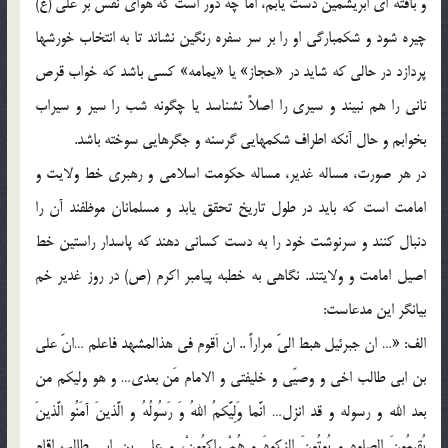
و بافته اي ابريشمين دست يابم، اما چه دور است كه هواي نفس بر علي (ع)
چيره شود و شكمبارگي او را بر سر سفره رنگين نشاند تا به انتخاب خورشها
پردازد در حالي كه شايد در «حجاز» يا «يمامه» كسي باشد كه خواب قرص
ناني را هم نبيند و سيري را اصلاً نشناسد يا چگونه شب را سير و سيراب
بخوابم و حال آنكه اطراف شكمهايي گرسنه و جگرهايي سوخته باشد.
در هر صورت، مساله غدير، مساله حكومت اسلامي و رهبري خط ولايت و
امامت است كه بايد در طول تاريخ تحقق يابد و مسلمانان موظفند آن را
دنبال كنند و سرنوشت خود را به دست كساني دهند كه پاسدار راستين خط
اصيل امامت و ولايتند. نگاهي به خطبه پيامبر اكرم (ص) در روز غدير خم
بيانگر اين مدعاست:
الف: «… ان جبرئيل هبط اليّ مراراً .. ان اَقوم في هذالمشهد فاعلم …انّ علي
بن ابي طالب اخي و وصيّي و خليفتي و الامام مَن بعدي… و هو وليكم من
بعد الله و رسوله و قد انزل… انَّما وَلِيَّكمُ اللهُ وَ رَسُولُهُ و الَّذينَ آمَنُو الَّذينَ
يُقيمُونَ الصلوه و يُوتُونَ الزكوهَ و هُمْ راكِعُونْ، و علي بن ابي طالب اقام