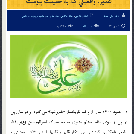
غدير، واقعيتي كه به حقيقت پيوست
خادم اهل البیت
اسلام شناسی
,
اعیاد اسلامی
,
عید غدیر خم
,
ماهها و روزهای خاص
6 مهر 94
0 دیدگاه
1448بازدید
1- حدود 1400 سال از واقعه تاريخساز «غديرخم» مي گذرد، و دو سال پي
در پي از سوي مقام معظم رهبري به نام مبارك اميرالمؤمنين (ع)و رفتار
علومي نامگذاري گرديد و اين ابتكار قلبها و قلمها را به و تلاش جوشش و