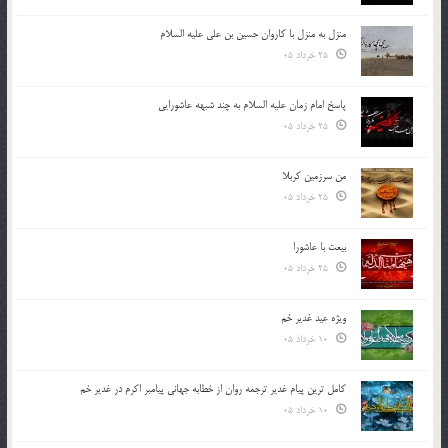
منزل به منزل با کاروان حسین بن علی علیه السلام
25 خرداد 05
پاسخ امام زمان علیه السلام به چند شبهه عاشورایی
25 خرداد 05
من سرزمین کربلا
25 خرداد 05
بیعت با عاشورا
25 خرداد 05
ویژه عید غدیر خم
10 خرداد 05
کامل ترین پیام غدیر ترجمه روان از خطابه جهانی پیامبر اکرم در غدیر خم
10 خرداد 05