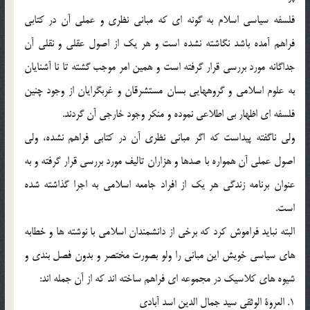
فلسفه سياسى اسلام به گونه‏ اى كه مبانى نظرى و عملى آن در كتابى
فراهم آمده باشد نگاشته نشده است و هر يك از اصول عقلى و نقلى آن
جداگانه مورد بررسى قرار گرفته است و همين امر موجب گشته تا نا آشنايان
به علوم اسلامى و گروههايى بسان مستشرقان و غربگرايان از وجود چنين
فلسفه ‏اى اظهار بی ‏اطلاعى نموده و منكر وجود خارجى آن گردند.
ولى ناگفته پيداست كه اگر مبانى نظرى آن در كتابى فراهم نشده، ولى
اصول عملى آن همواره با صدها و هزاران تاليف مورد بررسى قرار گرفته و به
عنوان برنامه زندگى هر يك از افراد جامعه اسلامى به اجرا گذاشته شده
است.
البته نبايد فراموش كرد كه برخى از دانشمندان اسلامى با نوشته‏ ها و خطابه‏
هاى سياسى خويش اين مبانى را ولو بصورت مختصر و بدون فصل‏ بندى و
شيوه‏ هاى كلاسيك در مجموعه ‏اى فراهم ساخته‏ اند كه از آن جمله ‏اند:
1. العروة الوثقى سيد جمال ‏الدين اسد آبادى