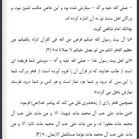
– صلى الله عليه و آله – سفارش شده بود و اين خاص مكتب تشيع نبود. و
بزرگان اهل سنت نيز به آن اشاره كرده‏ اند.
چنانكه امام شافعى گويد:
«يا آل بيت رسول الله حبكم فرض من الله فى القرآن انزله يكفيكم من
عظيم الفخر انكم من لم يصل عليكم لا صلاة له‏» (3)
«اى اهل بيت رسول خدا – صلى الله عليه و آله – دوستى شما فريضه‏ اى
است از جانب خداوند كه در قرآن آن را فرود آورده است. از فخر بزرگ، شما
را اين بس كه درود بر شما جزء نماز است و هر كس بر شما درود نفرستد
نمازش باطل می ‏گردد».
همچنين فخر رازى از زمخشرى نقل می ‏كند كه پيامبر خدا(ص) فرمود:
«من مات على حب آل محمد مات شهيدا، الا و من مات على حب آل
محمد مات مغفورا له، و من مات على حب آل محمد مات تائبا، الا و من
مات على حب آل محمد مات مؤمنا مستكمل الايمان…» (4)