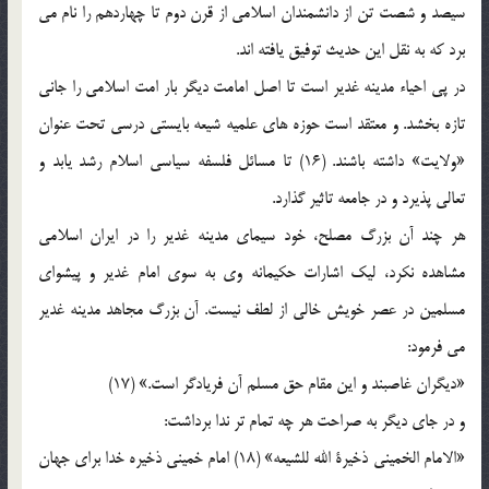
سيصد و شصت تن از دانشمندان اسلامى از قرن دوم تا چهاردهم را نام می
‏برد كه به نقل اين حديث توفيق يافته‏ اند.
در پى احياء مدينه غدير است تا اصل امامت ديگر بار امت اسلامى را جانى
تازه بخشد. و معتقد است‏ حوزه‏ هاى علميه شيعه بايستى درسى تحت عنوان
«ولايت‏» داشته باشند. (16) تا مسائل فلسفه سياسى اسلام رشد يابد و
تعالى پذيرد و در جامعه تاثير گذارد.
هر چند آن بزرگ مصلح، خود سيماى مدينه غدير را در ايران اسلامى
مشاهده نكرد، ليك اشارات حكيمانه وى به سوى امام غدير و پيشواى
مسلمين در عصر خويش خالى از لطف نيست. آن بزرگ مجاهد مدينه غدير
می ‏فرمود:
«ديگران غاصبند و اين مقام حق مسلم آن فريادگر است.» (17)
و در جاى ديگر به صراحت هر چه تمام تر ندا برداشت:
«الامام الخمينى ذخيرة الله للشيعه‏» (18) امام خمينى ذخيره خدا براى جهان