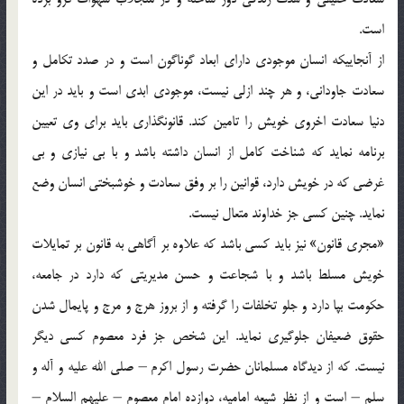
است.
از آنجاييكه انسان موجودى داراى ابعاد گوناگون است و در صدد تكامل و
سعادت جاودانى، و هر چند ازلى نيست، موجودى ابدى است و بايد در اين
دنيا سعادت اخروى خويش را تامين كند. قانونگذارى بايد براى وى تعيين
برنامه نمايد كه شناخت كامل از انسان داشته باشد و با بی ‏نيازى و بی
‏غرضى كه در خويش دارد، قوانين را بر وفق سعادت و خوشبختى انسان وضع
نمايد. چنين كسى جز خداوند متعال نيست.
«مجرى قانون‏» نيز بايد كسى باشد كه علاوه بر آگاهى به قانون بر تمايلات
خويش مسلط باشد و با شجاعت و حسن مديريتى كه دارد در جامعه،
حكومت ‏بپا دارد و جلو تخلفات را گرفته و از بروز هرج و مرج و پايمال شدن
حقوق ضعيفان جلوگيرى نمايد. اين شخص جز فرد معصوم كسى ديگر
نيست. كه از ديدگاه مسلمانان حضرت رسول اكرم – صلى الله عليه و آله و
سلم – است و از نظر شيعه اماميه، دوازده امام معصوم – عليهم السلام –