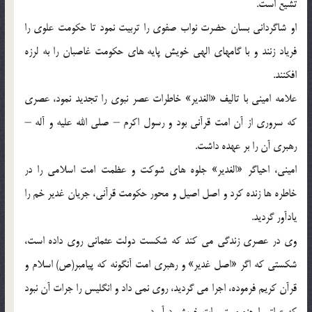
تشيع است.
او شاگردانى بسان حضرت نواب صفوى را تربيت نمود تا حكومت علوى را
فرياد زنند و با گامهاى الهى خويش پايه ‏هاى حكومت غاصبان را به لرزه
افكنند.
علامه امينى با تاليف «الغدير» خاطرات عصر نبوى را تجديد نمود، عصرى
كه سرورى از آن امت قرآنى بود و رسول اكرم – صلى الله عليه و آله –
رهبرى آن را بر عهده داشت.
امينى، احياگر «الغدير» جلوه ‏هاى شوكت و عظمت امت اسلامى را در
خاطره‏ ها زنده كرد و اصل اصيل و محور حكومت قرآنى، جريان غدير خم را
يادآور گرديد.
وى در عصرى زندگى می ‏كند كه شكست دولت عثمانى روى داده است،
شكستى كه اگر «اصل غدير» و رهبرى امت آنگونه كه پيامبر(ص) اسلام و
قرآن كريم فرموده، اجرا می ‏گرديد، روى نمی ‏داد و انگليس را جرات آن نبود