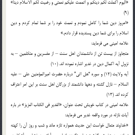
«اليوم اكملت لكم دينكم و اتممت عليكم نعمتى و رضيت لكم الاسلام دينا»
(9)
«امروز دين شما را كامل نمودم و نعمت ‏خود را بر شما تمام كردم و دين
اسلام را براى شما دين پسنديده قرار دادم.»
علامه امينى می ‏فرمايد:
متجاوز از بيست تن از دانشمندان اهل سنت – از مفسرين و متكلمين – به
نزول آيه اكمال دين در غدير اشاره نموده‏ اند. (10)
آيه ولايت (12) و سوره “هل اتى” درباره حضرت اميرالمؤمنين على – عليه
السلام – نازل گشته و دهها دانشمند از بزرگان اهل سنت‏ بر اين امر اعتراف
كرده ‏اند. (13)
علامه امينى در كتاب خويش تحت عنوان، «الغدير فى الكتاب العزيز» در باره
آيات نازله در مورد واقعه غدير می ‏فرمايد:
«خداوند متعال خواست اين حديث همواره تازه ماند و شب و روز آن را كهنه