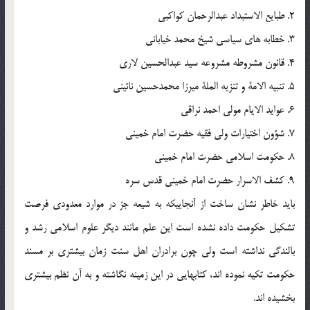
2. طبايع الاستبداد عبدالرحمان كواكبى
3. خطابه‏ هاى سياسى شيخ محمد خيابانى
4. قانون مشروطه مشروعه سيد عبدالحسين لارى
5. تنبيه الامة و تنزيه الملة ميرزا محمدحسين نائينى
6. عوايد الايام مولى احمد نراقى
7. شؤون اختيارات ولى فقيه حضرت امام خمينى
8. حكومت اسلامى حضرت امام خمينى
9. كشف الاسرار حضرت امام خمينى قدس سره
بايد خاطر نشان ساخت از آنجاييكه به شيعه جز در موارد معدودى فرصت
تشكيل حكومت داده نشده است اين علم مانند ديگر علوم اسلامى رشد و
بالندگى نداشته است ولى چون برادران اهل سنت زمان بيشترى بر مسند
حكومت تكيه نموده‏ اند، كتابهايى در اين زمينه نگاشته و به آن نظم بيشترى
بخشيده ‏اند.