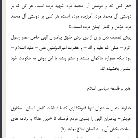
«هر كس كه بر دوستى آل محمد مرد، شهيد مرده است، هر كى كه بر
دوستى آل محمد مرد، آمرزيده مرده است، هر كس بر دوستى آل محمد
مرد، مؤمن و كامل ايمان مرده است…»
روش تضعيف دين براى از بين بردن حقوق پيامبران الهى خاص عصر رسول
اكرم – صلى الله عليه و آله – و حضرت اميرالمؤمنين على – عليه السلام –
نبود بلكه همواره حاكمان مستبد و ستم پيشه با اين روش به حكومت‏ خود
استمرار بخشيده‏ اند.
غدير و فلسفه سياسى اسلام
خداوند متعال به عنوان تنها قانونگذارى كه با شناخت كامل انسان -مخلوق
خويش- پيامبران الهى را بسوى مردم فرستاد تا «دين خدا» و برنامه ‏هاى
سعادت‏ بخش آن را به انسان ابلاغ نمايند (5)