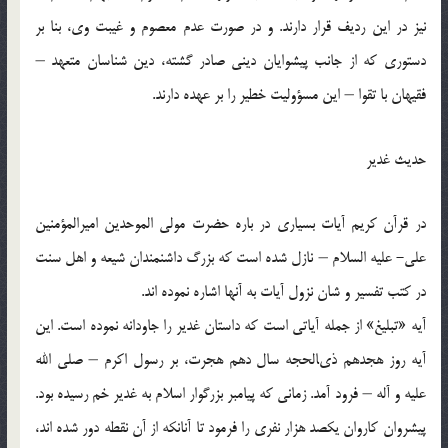
نيز در اين رديف قرار دارند. و در صورت عدم معصوم و غيبت وى، بنا بر
دستورى كه از جانب پيشوايان دينى صادر گشته، دين ‏شناسان متعهد –
فقيهان با تقوا – اين مسؤوليت ‏خطير را بر عهده دارند.
حديث غدير
در قرآن كريم آيات بسيارى در باره حضرت مولى الموحدين اميرالمؤمنين
على- عليه السلام – نازل شده است كه بزرگ داشنمندان شيعه و اهل سنت
در كتب تفسير و شان نزول آيات به آنها اشاره نموده ‏اند.
آيه «تبليغ‏» از جمله آياتى است كه داستان غدير را جاودانه نموده است. اين
آيه روز هجدهم ذى‏الحجه سال دهم هجرت، بر رسول اكرم – صلى الله
عليه و آله – فرود آمد. زمانى كه پيامبر بزرگوار اسلام به غدير خم رسيده بود.
پيشروان كاروان يكصد هزار نفرى را فرمود تا آنانكه از آن نقطه دور شده ‏اند،