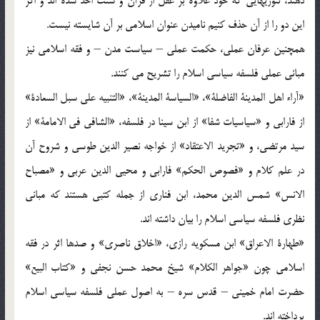
‏دهند، تئوريهايى كه خود علاوه بر عقل از قرآن و سنت اخذ شده‏ اند و اگر
اين دو را از آن حذف كنيم ناميدن عنوان اسلامى بر آن شايسته نيست.
همچنين عرفان عملى، حكمت عملى – سياست مدن – و فقه اسلامى نيز
مبانى عملى فلسفه سياسى اسلام را تشريح می ‏كنند.
«آراء اهل المدينة الفاضلة‏»، «السياسة المدينة‏»، «التنبيه على سبل السعادة‏»
از فارابى و «سياسيات شفا» از ابن‏ سينا در فلسفه، «الشافى فى الامامة‏» از
سيد مرتضى، و «تجريد الاعتقاد» از خواجه نصير الدين طوسى و شروح آن
در علم كلام و «فصوص الحكم‏» فارابى و محيى الدين عربى و «مصباح
الانس‏» شمس الدين محمد، ابن فنارى از جمله كتبى هستند كه مبانى
نظرى فلسفه سياسى اسلام را بيان داشته ‏اند.
«طهارة الاعراق‏» ابن ‏مسكويه رازى، «اخلاق ناصرى‏» و صدها اثر در فقه
اسلامى چون «جواهر الكلام‏» شيخ محمد حسن نجفى و «كتاب البيع‏»
حضرت امام خمينى – قدس سره – به اصول عملى فلسفه سياسى اسلام
پرداخته ‏اند.