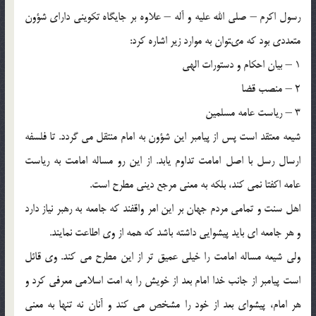
رسول اكرم – صلى الله عليه و آله – علاوه بر جايگاه تكوينى داراى شؤون
متعددى بود كه مى‏توان به موارد زير اشاره كرد:
1 – بيان احكام و دستورات الهى
2 – منصب قضا
3 – رياست عامه مسلمين
شيعه معتقد است پس از پيامبر اين شؤون به امام منتقل می ‏گردد. تا فلسفه
ارسال رسل با اصل امامت تداوم يابد. از اين رو مساله امامت ‏به رياست
عامه اكفتا نمی كند، بلكه به معنى مرجع دينى مطرح است.
اهل سنت و تمامى مردم جهان بر اين امر واقفند كه جامعه به رهبر نياز دارد
و هر جامعه‏ اى بايد پيشوايى داشته باشد كه همه از وى اطاعت نمايند.
ولى شيعه مساله امامت را خيلى عميق ‏تر از اين مطرح می ‏كند. وى قائل
است پيامبر از جانب خدا امام بعد از خويش را به امت اسلامى معرفى كرد و
هر امام، پيشواى بعد از خود را مشخص می ‏كند و آنان نه تنها به معنى