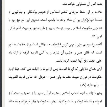
همه امور آن مستولى خواهد شد.
علاوه بر آن حفظ مرزهاى كشور اسلامى از هجوم بيگانگان و جلوگيرى از
تسلط تجاوزگران بر آن عقلا و شرعا واجب است. تحقيق اين امر نيز، جز با
تشكيل حكومت اسلامى ميسر نيست و بين زمان حضور و غيبت امام فرقى
نمی ‏كند.
آنچه برشمرديم جزو بديهي ترين نيازهاى مسلمانان است و از حكمت ‏به دور
است كه خالق مدبر و حكيم، آن نيازها را به كلى ناديده گرفته از ارائه راه
حلى جهت رفع آنها غلفت كرده باشد.
آرى همان دلايلى كه لزوما امامت پس از نبوت را اثبات می ‏كند، عينا لزوم
حكومت در دوران غيبت ‏حضرت ولی ‏عصر – عجل الله تعالى فرجه الشريف
– را بر دارد. (19)
رهبر فرزانه و فقيه انقلاب اسلامى، مدينه قرآنى غدير را از توحيد و نبوت آغاز
نموده و فلسفه نبوت و بعثت و تعهد ايمان به نبوت را بيان فرموده و به حلقه