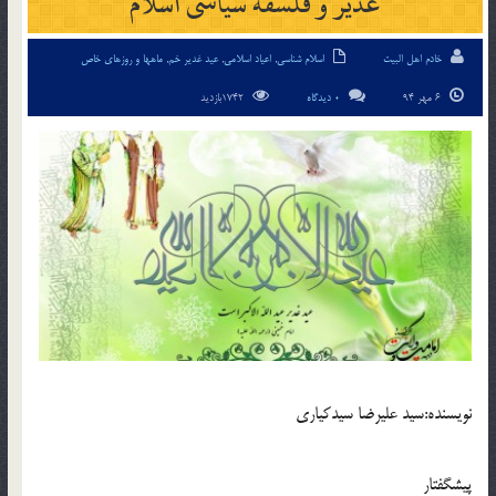
غدیر و فلسفه سیاسی اسلام
خادم اهل البیت
اسلام شناسی
,
اعیاد اسلامی
,
عید غدیر خم
,
ماهها و روزهای خاص
6 مهر 94
0 دیدگاه
1742بازدید
نويسنده:سید علیرضا سیدکیاری
پيشگفتار