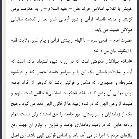
خويش با انقلاب اسلامى فرزند على – عليه السلام – را به حكومت ‏برمی
‏گزينند و مدينه فاضله قرآنى و شهر آرمانى غدير بعد از گذشت ‏ساليانى
طولانى عينيت می ‏يابد.
حضرت امام – قدس سره – با الهام از بينش قرآنى و پيام غدير، ولايت فقيه
را اينگونه بيان می ‏دارند:
«اسلام بنيانگذار حكومتى است كه در آن نه شيوه استبداد حاكم است كه
آراء و تمايلات نفسانى يك تن را بر سراسر جامعه تحميل كند و نه شيوه
مشروطه و جمهورى، كه متكى بر قوانينى باشد كه گروهى از افراد جامعه
براى تمامى آن وضع كنند، بلكه «حكومت اسلامى‏» نظامى است ملهم و
منبعث از وحى الهى كه در تمام زمينه‏ ها از قانون الهى مدد می ‏گيرد و هيچ
يك از زمامداران و سرپرستان امور جامعه را حق استبداد راى نيست. تمام
برنامه‏ هايى كه در زمينه زمامدارى جامعه و شؤون و لوازم آن جهت رفع
نيازهاى مردم به اجرا در می ‏آيد، بايد بر اساس قوانين الهى باشد. اين اصل