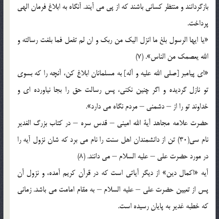
بازگردانند و منتظر كسانى باشند كه از پى می ‏آيند. آنگاه به ابلاغ فرمان الهى
پرداخت.
«يا ايها الرسول بلغ ما انزل اليك من ربك و ان لم تفعل فما بلغت رسالته و
الله يعصمك من الناس‏». (7)
«اى پيامبر [صلى الله عليه و آله] به مسلمانان ابلاغ كن، آنچه را كه بسوى
تو نازل گرديده و اگر چنين نكنى، پس رسالت ‏حق را بجا نياورده ‏اى و
خداوند تو را از – دشمنى – مردم نگاه می ‏دارد».
حضرت علامه مجاهد آية الله امينى – قدس سره – در كتاب بزرگ الغدير
نام سى(30) تن از دانشمندان اهل سنت را نام می ‏برد كه شان نزول آيه را
در مورد حضرت على – عليه السلام – می ‏دانند. (8)
آيه «اكمال دين‏» از ديگر آياتى است كه در قرآن كريم آمده، و نزول آن
پس از تعيين حضرت على – عليه السلام – به مقام امامت می ‏باشد. زماني
كه خطبه غدير به پايان رسيده است.