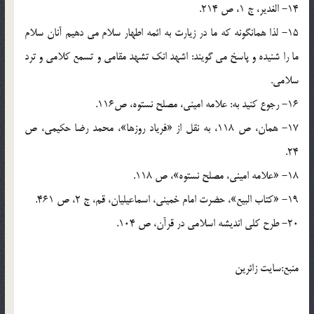
14- الغدير، ج 1، ص 214.
15- لذا همانگونه كه ما در زيارت به ائمه اطهار سلام می ‏دهيم آنان سلام
ما را شنيده و پاسخ می ‏گويند: اشهد انك تشهد مقامى و تسمع كلامى و ترد
سلامى.
16- رجوع كنيد به: علامه امينى، مصلح نستوه، ص‏116.
17- همان، ص 118، به نقل از «فرياد روزها»، محمد رضا حكيمى، ص
24.
18- «علامه امينى، مصلح نستوه‏»، ص 118.
19- «كتاب البيع‏»، حضرت امام خمينى، اسماعيليان، قم، ج 2، ص 461.
20- طرح كلى انديشه اسلامى در قرآن، ص 104.
منبع:سایت زائرین