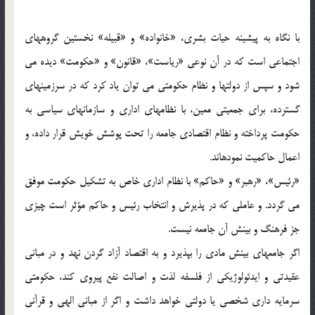
با نگاه به پيشينه حيات بشرى، «خانواده‏» و «قبيله‏» نخستين گروههاى
اجتماعى است كه در آن نوعى «رياست‏»، «قانون‏» و «حكومت‏» ديده می
‏شود و سپس از دولتها و نظام حكومتى می ‏توان ياد كرد كه در سرزمينهاى
گسترده، براى جمعيتى معين، با نظامهاى ادارى و سازمانهاى سياسى به
حكومت پرداخته و نظام اقتصادى جامعه را تحت پوشش خويش قرار داده، و
اعمال حاكميت نموده‏اند.
«رئيس‏»، «رهبر» و «حاكم‏» با نظام ادارى خاص به تشكيل حكومت موفق
می ‏گردد. و عاملى كه در پذيرش و انتخاب رئيس و حاكم مؤثر است چيزى
جز فرهنگ و بينش آن جامعه نيست.
اگر جامعه‏اى بينش مادى را بپذيرد و به اقتصاد آزاد گردن نهد و در مبانى
عقيدتى و ايدئولوژيكى از فلسفه لذت و اصالت نفع پيروى كند، حكومتى
سرمايه ‏دارى شخصى يا دولتى خواهد داشت و اگر از مبانى الهى و قرآنى