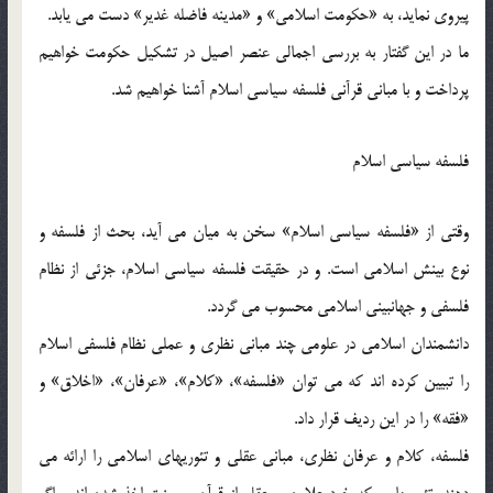
پيروى نمايد، به «حكومت اسلامى‏» و «مدينه فاضله غدير» دست می ‏يابد.
ما در اين گفتار به بررسى اجمالى عنصر اصيل در تشكيل حكومت‏ خواهيم
پرداخت و با مبانى قرآنى فلسفه سياسى اسلام آشنا خواهيم شد.
فلسفه سياسى اسلام
وقتى از «فلسفه سياسى اسلام‏» سخن به ميان می ‏آيد، بحث از فلسفه و
نوع بينش اسلامى است. و در حقيقت فلسفه سياسى اسلام، جزئى از نظام
فلسفى و جهان‏بينى اسلامى محسوب می ‏گردد.
دانشمندان اسلامى در علومى چند مبانى نظرى و عملى نظام فلسفى اسلام
را تبيين كرده ‏اند كه می توان «فلسفه‏»، «كلام‏»، «عرفان‏»، «اخلاق‏» و
«فقه‏» را در اين رديف قرار داد.
فلسفه، كلام و عرفان نظرى، مبانى عقلى و تئوريهاى اسلامى را ارائه می