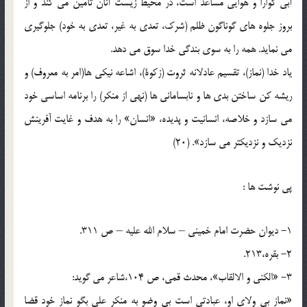
آبى گوارا و هوايى مساعد است، در محيط زيست آنان تامين می ‏كند و از
بروز جلوه ‏هاى گوناگون ظلم (شرك، تعدى به غير، تعدى به خود) جلوگيرى
می ‏نمايد. همه را به سوى بندگى خدا سوق می دهد.
ياد خدا (نماز)، تقسيم عادلانه ثروت (زكوة)، اشاعه نيكی ها(امر به معروف) و
ريشه ‏كن ساختن بدي ها و نابساماني ها (نهى از منكر) را برنامه اساسى خود
می ‏سازد و خلاصه، انسانيت و پديده، «انسان‏» را به هدف و غايت آفرينش
نزديك و نزديك‏تر می ‏سازد». (20)
پی نوشت ها :
1- ديوان حضرت امام خمينى – سلام الله عليه – ص 311.
2- بقره،213.
3- «الكنى و الالقاب‏»، محدث قمى، ص 104،شاعر می ‏گويد:
«نماز بى ولاى او، عبادتى است‏ بی ‏وضو به منكر على بگو نماز خود قضا