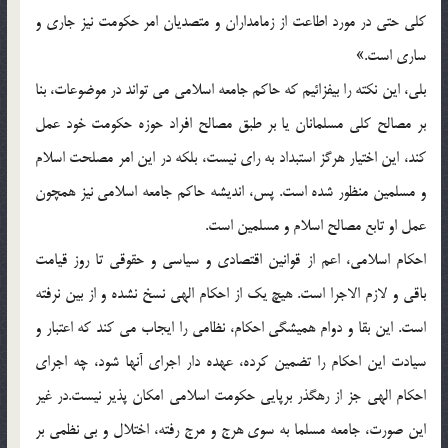
كلى حتى در مورد اطاعت از زمامداران و متصديان امر حكومت نيز جارى و
سارى است.»
بلى، اين نكته را بيفزائيم كه حاكم جامعه اسلامى می ‏تواند در موضوعات، بنا
بر مصالح كلى مسلمانان يا بر طبق مصالح افراد حوزه حكومت‏ خود عمل
كند، اين اختيار هرگز استبداد به راى نيست، بلكه در اين امر مصلحت اسلام
و مسلمين منظور شده است. پس، انديشه حاكم جامعه اسلامى نيز همچون
عمل او تابع مصالح اسلام و مسلمين است.
احكام اسلامى، اعم از قوانين اقتصادى و سياسى و حقوقى تا روز قيامت
‏باقى و لازم الاجرا است. هيچ يك از احكام الهى نسخ نشده و از بين نرفته
است. اين بقا و دوام هميشگى احكام، نظامى را ايجاب می ‏كند كه اعتبار و
سيادت اين احكام را تضمين كرده، عهده ‏دار اجراى آنها شود، چه اجراى
احكام الهى جز از رهگذر برپايى حكومت اسلامى امكان‏ پذير نيست.در غير
اين صورت، جامعه مسلما به سوى هرج و مرج رفته، اختلال و بی نظمى بر