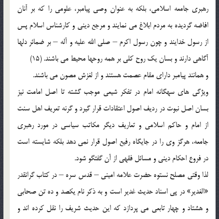
رهبرى جامعه اسلامى، بلكه به عنوان وصى پيامبر، علومى را كه بر آنان
افاضه گرديده به مردم ابلاغ می ‏نمايند و مرجع دينى و كارشناس اسلام پس
از رسول خدايند و چون رسول اكرم – صلى الله عليه و آله – بر ضمائر دلها
آگاهى دارند و بسان يك روح كلى بر همه روحها محيط می ‏باشند. (15)
و همانند پيامبر داراى مقام عصمت هستند و از لغزش مصون می ‏باشند.
ويژگی ‏هاى سه‏گانه امام در تفكر شيعى موجب گشته تا اصل امامت نيز
بسان اصل نبوت در رديف اصول اعتقادات قرار گيرد و گرنه تعريف اهل سنت
از امام و حاكم اسلامى و تعاريف ديگر مكاتب سياسى در مورد رهبرى
جامعه، هرگز وى را در جايگاه رفيع اصول قرار نمی ‏دهد بلكه شايسته است
در فروع احكام دينى و مسائل فقهى از آن گفتگو شود.
لذا وقتى مصلح نستوه حضرت علامه امينى – قدس سره – در كتاب گرانقدر
«الغدير» در پى اسناد حديث غدير است و به ذكر نام يكصد و ده تن صحابى
و هشتاد و چهار تابعى می ‏پردازد كه اين حديث ‏شريف را نقل كرده ‏اند و