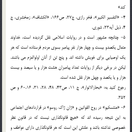
كند»
4- «التفسير الكبير»، فخر رازى، ج‏27، ص‏166، «الكشاف‏»، زمخشرى، ج
4، ذيل آيه‏23، شورى.
5- چنانچه مشهور است و در روايات اسلامى نقل گرديده است، خداوند
متعال يكصدو بيست و چهار هزار نفر پيامبر بسوى مردم فرستاده است كه هر
يك اوصيايى براى خويش داشته‏ اند. و پنج تن از آنان اولوالعزم می ‏باشند.
ليكن در برخى ديگر از روايات تعداد پيامبران هشت ‏هزار و يا سيصد و بيست
هزار و يا يكصد و چهل هزار نقل شده است.
رجوع كنيد به: «بحارالانوار»، ج 11، ص‏43، 48، 28، 31، 60،16 و ص
352.
6- «منتسكيو» در روح القوانين و «ژان ژاك روسو» در قراردادهاى اجتماعى
به اين نتيجه رسيده ‏اند كه «هيچ قانونگذارى نيست كه در قانون نظر
خصوصى نداشته باشد و علتش اين است كه هر قانونگذارى داراى عواطف و