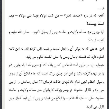
و …
آنچه كه در باره «حديث غدير» – من كنت مولاه فهذا على مولاه – مهم
است چيست؟
آيا چيزى جز مساله ولايت و امامت پس از رسول اكرم – صلى الله عليه و
آله – است؟
اين حديثى كه به تواتر آن را اهل سنت و شيعه نقل كرده ‏اند، به اين نكته
اشاره دارد كه فلسفه ارسال رسل با اصل امامت تداوم می ‏يابد.
همواره بايد در ميان امت اسلامى كسى باشد كه از سوى خدا راهنمايى بشر
را بر عهده گرفته باشد و اين امر چنان بزرگ است كه عدم ابلاغ آن از سوى
رسول اعظم الهى تمام تلاشهاى طاقت ‏فرساى‏23 سال رسالتش را از بين
می ‏برد و لذا آن حضرت در جمع بزرگ كاروانيان حج مساله ولايت و امامت
‏حضرت على – عليه السلام – را ابلاغ می ‏نمايد و پس از آن آيه اكمال دين
نازل می ‏گردد.