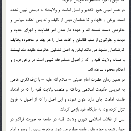
كه عراق را جزء مستعمرات خويش درآورد.
در عصر امينى هنوز «غدير و اصل امامت و ولايت‏» به درستى تبيين نشده
است. برخى از فقهاء و كارشناسان دينى از تاليف و تدريس احكام سياسى و
حكومتى دست‏ شسته‏ اند و عهده ‏دار شدن امر قضاوت و اجراى حدود و
ديات و جلوگيرى از ستم ظالمان و اقامه عدل را هر چند در محدوده وظايف
كارشناسان متعهد می ‏دانند ليكن به اصل تشكيل حكومت عقيده ‏مند نيستند
و مساله ولايت فقيه را كه از اصول مسلم فقه شيعى است در برخى فروع و
احكام محدود ساخته اند.
در همين زمان حضرت امام خمينى – سلام الله عليه – با ژرف ‏نگرى خاص
به تدريس حكومت اسلامى پرداخته و منصب ولايت فقيه را كه در امتداد
فلسفه امامت جاى دارد عنوان نموده و اين اصل را كه از اصول به فروع
تنزل كرده بود، به جايگاه خود بازمی ‏گرداند.
پس از انقلاب اسلامى تئورى ولايت فقيه در جامعه به صورت فراگير در
جهان شيعه و حوزه ‏هاى علميه مطرح می ‏شود. مردم به پيروى از رهبر و امام