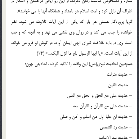
نسازد و دستخوش گذشت زمان نگردد، از اين رو آياتى درخشان و آشكار در
اطراف آن نازل كرد و امت اسلام هر بامداد و شبانگاه آنها را می ‏خوانند».
گويا پروردگار هستى هر بار كه يكى از اين آيات تلاوت می ‏شود، نظر
خواننده را جلب می ‏كند و در روان وى نقشى می ‏نهد و به آنچه كه واجب
است وى در باره خلافت كبراى الهى ايمان آورد، در گوش او فرو می ‏خواند.
از اين آيات است: «يا ايها الرسول بلغ ما انزل اليك…» (14)
همچنين احاديث نبوى(ص) اين واقعه را تاكيد كردند، احاديثى چون:
– حديث منزلت
– حديث ثقلين
– حديث على مع الحق و الحق مع العلى
– حديث على مع القرآن و القرآن معه
– حديث ان عليا اول من اسلم و آمن و صلى
– حديث رد الشمس
– حديث ‏سد الابواب