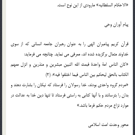
«الاحكام السلطانيه‏» مارودى از اين نوع است.
پيام ‏آوران وحى
قرآن كريم پيامبران الهى را به عنوان رهبران جامعه انسانى كه از سوى
خداوند متعال برگزيده شده ‏اند، معرفى می ‏نمايد. چنانچه می ‏فرمايد:
«كان الناس امة واحدة فبعث الله النبين مبشرين و منذرين و انزل معهم
الكتاب بالحق ليحكم بين الناس فيما اختلفوا فيه‏». (2)
«مردم گروه واحدى بودند، خدا رسولان را فرستاد كه نيكان را بشارت دهند و
بدان را بترسانند و با آنها كتابى به راستى فرستاد تا تنها دين خدا به عدالت در
موارد نزاع مردم حكم فرما باشد.»
محور وحدت امت اسلامى