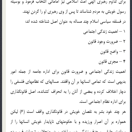
براى تداوم رهبرى الهى امت اسلامى نيز امامانى انتخاب فرمود و بوسيله
رسول خويش به مردم شناساند تا پس از وى رهبرى او را گردن نهند.
در فسلفه سياسى اسلام چند مساله به عنوان اصل شناخته شده ‏اند:
1 – اهميت زندگى اجتماعى
2 – ضرورت وجود قانون
3 – واضع قانون
4 – مجرى قانون
اهميت زندگى اجتماعى و ضرورت قانون براى اداره جامعه از جمله امور
بديهى است كه تمامى انسانها بر آن واقفند. مساله‏اى كه نظامهاى فلسفى را
دچار اختلاف كرده و بعضى از آنان را به انحراف كشانده، اصل قانون‏گذارى
براى اداره نظام اجتماعى است.
هر چند خود بشر به نقصان خويش در قانون‏گذارى واقف است (6) ليكن
همواره بر آن اصرار ورزيده و با حكومتهاى ناپايدار خويش انسانها را از
سعادت حقيقى و هدف زندگى دور ساخته و در منجلاب شهوات فرو برده