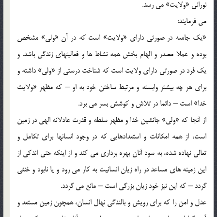
نورانى «ولايت‏» می ‏رسد.
می ‏فرمايند:
«يك جامعه در صورتى داراى «ولايت‏» است كه در آن «ولى‏» مشخص
بوده و عملا مصدر و الهام ‏بخش همه نشاط ها و فعاليتهاى زندگى باشد. و
يك فرد در صورتى داراى ولايت است كه شناخت درستى از «ولى‏» داشته و
براى هر چه بيشتر وابسته و مرتبط ساختن خود به او – كه مظهر «ولايت‏
خدا» است – دائما در تلاش و كوشش بسر می ‏برد.
از آنجا كه «ولى‏» جانشين خدا و مظهر سلطه و قدرت عادلانه الهى در زمين
است، از همه امكانات و استعدادهايى كه در وجود انسانها براى تكامل و
تعالى نهاده شده، به سود آنان بهره ‏بردارى می ‏كند و از اينكه حتى اندكى از
اين زمينه‏ هاى مساعد در راه زيان انسانيت ‏به كار می ‏رود و يا نابود و خنثى
گردد – كه اين نيز خود زيان بزرگى است – مانع می ‏گردد.
عدل و امن را كه براى رويش و بالندگى نهال انسان، همچون زمين مستعد و