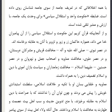
با همه اختلافاتى كه در تعريف جامعه از سوى جامعه ‏شناسان روى داده
است. ضابطه «حكومت واحد و استقلال سياسى‏» براى وحدت يك جامعه، با
ارزش و معتبر تلقى شده است.
و از آنجاييكه قرآن كريم اين حكومت و استقلال سياسى را از آن پيامبران
خدا می ‏داند، همواره حاكمان زر و زور و تزوير با آنان به مقابله برخاسته ‏اند.
در عصر نبوى – صلى الله عليه و آله – مخالفت قريش و مشركان عربستان،
و در عصر علوى، مخالفت معاويه و اصحاب جمل و نهروان و در عصر
حسنين – عليهما السلام – مخالفت زمامداران و سياست بازان اموى با دين
و اسلام تضعيف دين را به همراه داشت.
معاويه و خلفايى بسان او با تكيه بر خلافت اسلامى، سلطنت استبدادى
خويش را پيش می ‏بردند و چون توان آن را نداشتند كه با صراحت ‏با دين
اسلام به مقابله برخيزند، با منع تدوين حديث و سب اهل بيت عصمت و
طهارت به مخالفت ‏با اسلام پرداختند. حال آنكه ولاء اهل بيت از سوى پيامبر