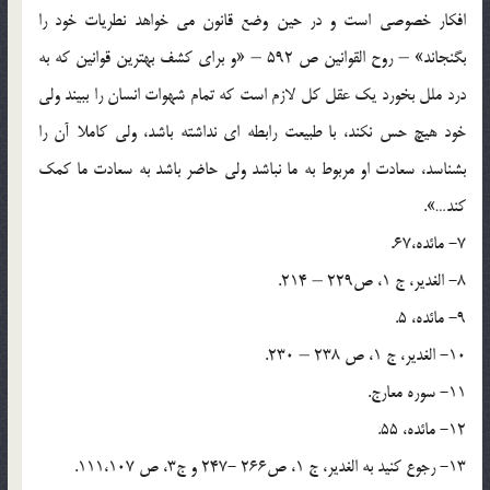
افكار خصوصى است و در حين وضع قانون می ‏خواهد نطريات خود را
بگنجاند» – روح القوانين ص 592 – «و براى كشف بهترين قوانين كه به
درد ملل بخورد يك عقل كل لازم است كه تمام شهوات انسان را ببيند ولى
خود هيچ حس نكند، با طبيعت رابطه ‏اى نداشته باشد، ولى كاملا آن را
بشناسد، سعادت او مربوط به ما نباشد ولى حاضر باشد به سعادت ما كمك
كند…».
7- مائده،67.
8- الغدير، ج 1، ص‏229 – 214.
9- مائده، 5.
10- الغدير، ج 1، ص 238 – 230.
11- سوره معارج.
12- مائده، 55.
13- رجوع كنيد به الغدير، ج 1، ص‏266 -247 و ج‏3، ص 111،107.