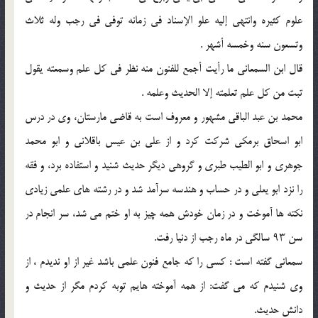
علوم کثیره وانتهى إلیه علو الإسناد فی زمانه توفى فی رجب وله ثلاث
وتسعون سنه وخمسه أشهر .
قال ابن السمعانی ما رأیت أجمع للفنون منه نظر فی کل علم وسمعته یقول
تبت من کل علم تعلمته إلا الحدیث وعلمه .
محمد بن عبد الباقی مشهور و معروف است به قاضی مارستان، وی در درس
ابو اسحاق برمکی شرکت کرد و از علی بن عیس باقلانی و ابو محمد
جوهری و ابو الطیب طبری و گروهی دیگر حدیث شنید و استفاده برد، و فقه
را نزد ابو یعلی و در حساب و هندسه سرآمد شد و در رشته های علمی زیادی
نکته ها آموخت و در زمان خودش همه چیز به او ختم می شد، سر انجام در
سن ۹۳ سالگی در ماه رجب از دنیا رفت.
سمعانی گفته است : کسی را که جامع فنون علمی باشد غیر از او ندیدم ، از
وی شنیدم که می گفت: از همه آموخته هایم توبه کردم مگر از حدیث و
دانش حدیث.