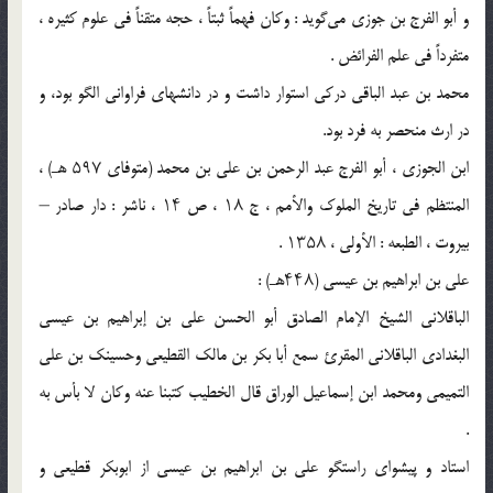
و أبو الفرج بن جوزی می‌گوید‌ : وکان فهماً ثبتاً ، حجه متقناً فی علوم کثیره ،
متفرداً فی علم الفرائض .
محمد بن عبد الباقی درکی استوار داشت و در دانشهای فراوانی الگو بود، و
در ارث منحصر به فرد بود.
ابن الجوزی ، أبو الفرج عبد الرحمن بن علی بن محمد (متوفای ۵۹۷ هـ) ،
المنتظم فی تاریخ الملوک والأمم ، ج ۱۸ ، ص ۱۴ ، ناشر : دار صادر –
بیروت ، الطبعه : الأولى ، ۱۳۵۸ .
علی بن ابراهیم بن عیسی (۴۴۸هـ) :
الباقلانی الشیخ الإمام الصادق أبو الحسن علی بن إبراهیم بن عیسى
البغدادی الباقلانی المقرئ سمع أبا بکر بن مالک القطیعی وحسینک بن علی
التمیمی ومحمد ابن إسماعیل الوراق قال الخطیب کتبنا عنه وکان لا بأس به
.
استاد و پیشوای راستگو علی بن ابراهیم بن عیسی از ابوبکر قطیعی و