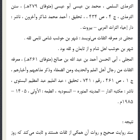
الترمذی السلمی ، محمد بن عیسى أبو عیسى (متوفای ۲۷۹هـ) ، سنن
الترمذی ، ج ۴ ، ص ۴۳۴ ، ، تحقیق : أحمد محمد شاکر وآخرون ، ناشر :
دار إحیاء التراث العربی – بیروت .
عجلی در معرفه‌ الثقات می‌نویسد : شهر بن حوشب شامی تابعی ثقه .
شهر بن حوشب اهل شام و از تابعان و ثقه بود .
العجلی ، أبی الحسن أحمد بن عبد الله بن صالح (متوفای ۲۶۱هـ) ، معرفه
الثقات من رجال أهل العلم والحدیث ومن الضعفاء وذکر مذاهبهم وأخبارهم ،
ج ۱ ، ص ۴۶۱ ، رقم : ۷۴۱ ، تحقیق : عبد العلیم عبد العظیم البستوی ،
ناشر : مکتبه الدار – المدینه المنوره – السعودیه ، الطبعه : الأولى ، ۱۴۰۵ –
۱۹۸۵م .
نتیجه :
سند روایت صحیح و روات آن همگی از ثقات هستند و ثابت می‌کند که روز