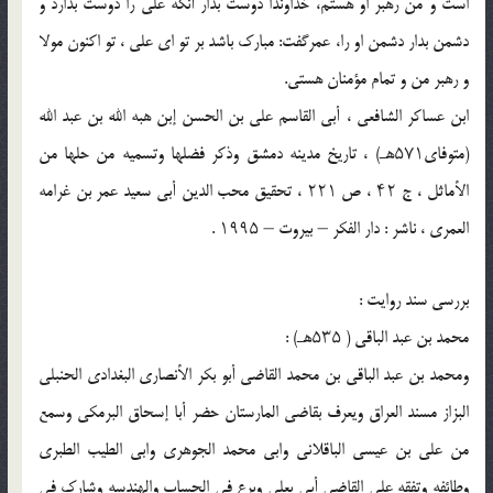
است و من رهبر او هستم، خداوندا دوست بدار آنکه علی را دوست بدارد و
دشمن بدار دشمن او را، عمرگفت: مبارک باشد بر تو ای علی ، تو اکنون مولا
و رهبر من و تمام مؤمنان هستی.
ابن عساکر الشافعی ، أبی القاسم علی بن الحسن إبن هبه الله بن عبد الله
(متوفای۵۷۱هـ) ،‌ تاریخ مدینه دمشق وذکر فضلها وتسمیه من حلها من
الأماثل ، ج ۴۲ ، ص ۲۲۱ ، تحقیق محب الدین أبی سعید عمر بن غرامه
العمری ، ناشر : دار الفکر – بیروت – ۱۹۹۵ .
بررسی سند روایت :
محمد بن عبد الباقی ( ۵۳۵هـ) :
ومحمد بن عبد الباقی بن محمد القاضی أبو بکر الأنصاری البغدادی الحنبلی
البزاز مسند العراق ویعرف بقاضی المارستان حضر أبا إسحاق البرمکى وسمع
من علی بن عیسى الباقلانی وابی محمد الجوهری وابی الطیب الطبرى
وطائفه وتفقه على القاضی أبی یعلى وبرع فی الحساب والهندسه وشارک فی