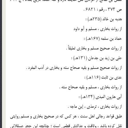
ص ۳۷۴ ، رقم : ۶۸۲۱ .
هدبه بن خالد (۲۳۵هـ) :
از روات بخاری ، مسلم و أبو داود
حماد بن سلمه (۱۶۷هـ) :
از روات صحیح مسلم و بخاری تعلیقاً .
علی بن زید بن جدعان (۱۳۱هـ) :
از روات صحیح مسلم و بقیه صحاح سته و بخاری در أدب المفرد .
عدی بن ثابت (۱۱۶هـ) :
از روات بخاری ، مسلم و بقیه صحاح سته .
أبی هارون العبدی (۱۳۴هـ) :
از روات بخاری ، ترمذی ، إبن ماجه .
طبق قواعد رجالی اهل سنت ، هر کس که در صحیح بخاری و مسلم روایتی
نقل کرده باشد ، وثاقت و عدالتش قطعی است ؛ چنانچه ابن حجر عسقلانی