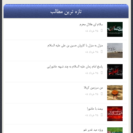
تازه ترین مطالب
سلام ای هلال محرم
25 خرداد 05
منزل به منزل با کاروان حسین بن علی علیه السلام
25 خرداد 05
پاسخ امام زمان علیه السلام به چند شبهه عاشورایی
25 خرداد 05
من سرزمین کربلا
25 خرداد 05
بیعت با عاشورا
25 خرداد 05
ویژه عید غدیر خم