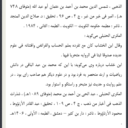
الذهبی ، شمس الدین محمد بن أحمد بن عثمان أبو عبد الله (متوفای ۷۴۸
هـ) ، العبر فی خبر من غبر ، ج ۴ ، ص ۹۶ ، تحقیق : د. صلاح الدین المنجد
، ناشر : مطبعه حکومه الکویت – الکویت ، الطبعه : الثانی ، ۱۹۸۴ .
العکری الحنبلی می‌‌گوید :
وقال ابن الخشاب کان مع تفرده بعلم الحساب والفرائض وافتنانه فی علوم
عدیده صدوقا ثبتا فی الروایه متحریا فیها .
ابن خشاب درباره وی می‌گوید: با این که محمد بن عبد الباقی در دانش
ریاضیات و ارث منحصر به فرد بود و در علوم دیگر هم صاحب رای بود ، در
علم روایت و حدیث نیز متبحر و راستگو و استوار بود.
العکری الحنبلی ، عبد الحی بن أحمد بن محمد (متوفای ۱۰۸۹هـ) ، شذرات
الذهب فی أخبار من ذهب ، ج ۴ ، ص ۱۰۹ ، تحقیق : عبد القادر الأرنؤوط ،
محمود الأرناؤوط ، ناشر : دار بن کثیر – دمشق ، الطبعه : الأولی ، ۱۴۰۶هـ
.