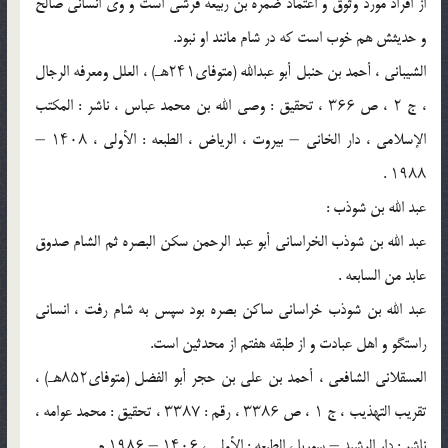
از افراد مورد وثوق و اعتماد ضمره بن ربیعه قرشی است و وی انسانی صالح
و حدیثش هم خوب است که در شام مانند او نبود.
الشیبانی ، أحمد بن حنبل أبو عبدالله (متوفای۲۴۱هـ) ، العلل ومعرفه الرجال
، ج ۲ ، ص ۳۶۶ ، تحقیق : وصی الله بن محمد عباس ، ناشر : المکتب
الإسلامی ، دار الخانی – بیروت ، الریاض ، الطبعه : الأولى ، ۱۴۰۸ –
۱۹۸۸ .
عبد الله بن شوذب :
عبد الله بن شوذب الخراسانی أبو عبد الرحمن سکن البصره ثم الشام صدوق
عابد من السابعه .
عبد الله بن شوذب خراسانی ساکن بصره بود سپس به شام رفت ، انسانی
راستگو و اهل عبادت و از طبقه هفتم از محدثین است.
العسقلانی الشافعی ، أحمد بن علی بن حجر أبو الفضل (متوفای۸۵۲هـ) ،
تقریب التهذیب ، ج ۱ ، ص ۳۳۸۶ ، رقم : ۳۳۸۷ ، تحقیق : محمد عوامه ،
ناشر : دار الرشید – سوریا ، الطبعه : الأولى ، ۱۴۰۶ – ۱۹۸۶ م .