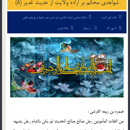
شواهدی محکم بر اراده ولایت از حدیث غدیر (5)
خادم اهل البیت
اسلام شناسی
,
اعیاد اسلامی
,
عید غدیر خم
,
ماهها و روزهای خاص
7 مهر 94
0 دیدگاه
1968بازدید
ضمره بن ربیعه القرشی :
من الثقات المأمونین رجل صالح صالح الحدیث لم یکن بالشام رجل یشبهه