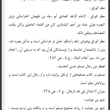
مطر الوراق :
مطر الوراق . الإمام الزاهد الصادق أبو رجاء بن طهمان الخراسانی نزیل
البصره مولى علباء بن أحمر الیشکری کان من العلماء العاملین وکان یکتب
المصاحف ویتقن ذلک
مطر الوراق پیشوای زاهد راستگو، اصل او خراسانی است و ساکن بصره شد،
وی از دانشمندان شایسته و از نویسندگان قرآن بود که به درستی آن را انجام
می داد. سیر أعلام النبلاء ، ج ۵ ، ص ۴۵۲ .
فمطر من رجال مسلم حسن الحدیث .
مسلم در کتاب صحیحش از او نقل روایت دارد و از رجال این کتاب است، و
روایاتش نیکو است.
میزان الاعتدال فی نقد الرجال ، ج ۶ ، ص ۴۴۵ .
شهر بن حوشب :
شهر بن حوشب از روات صحیح مسلم است و در وثاقت وی تردید نیست ؛