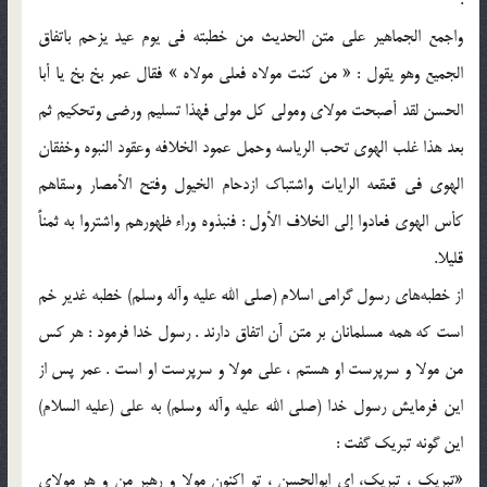
:
واجمع الجماهیر على متن الحدیث من خطبته فی یوم عید یزحم باتفاق
الجمیع وهو یقول : « من کنت مولاه فعلی مولاه » فقال عمر بخ بخ یا أبا
الحسن لقد أصبحت مولای ومولى کل مولى فهذا تسلیم ورضى وتحکیم ثم
بعد هذا غلب الهوى تحب الریاسه وحمل عمود الخلافه وعقود النبوه وخفقان
الهوى فی قعقعه الرایات واشتباک ازدحام الخیول وفتح الأمصار وسقاهم
کأس الهوى فعادوا إلى الخلاف الأول : فنبذوه وراء ظهورهم واشتروا به ثمناً
قلیلا.
از خطبه‌های رسول گرامی اسلام (صلی الله علیه وآله وسلم) خطبه غدیر خم
است که همه مسلمانان بر متن آن اتفاق دارند . رسول خدا فرمود : هر کس
من مولا و سرپرست او هستم ، علی مولا و سرپرست او است . عمر پس از
این فرمایش رسول خدا (صلی الله علیه وآله وسلم) به علی (علیه السلام)
این گونه تبریک گفت :
«تبریک ، تبریک، ای ابوالحسن ، تو اکنون مولا و رهبر من و هر مولای