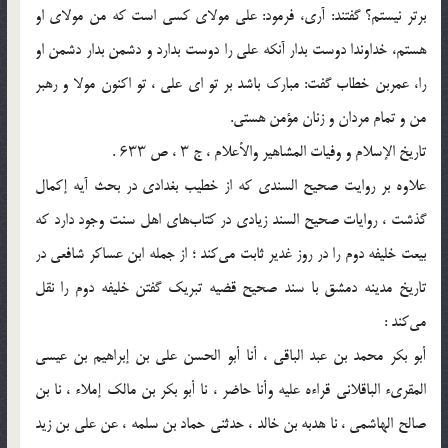
برتر نیستم؟ گفتند: آری، فرمود: علی مولای کسی است که من مولای او
هستم، خداوندا دوست بدار آنکه علی را دوست بدارد و دشمن بدار دشمن او
را، عمربن خطاب گفت: مبارک باشد بر تو ای علی ، تو اکنون مولا و رهبر
من و تمام مردان و زنان مؤمن هستی.
تاریخ الإسلام و وفیات المشاهیر والأعلام ، ج ۳ ، ص ۶۳۳ .
علاوه بر روایت صحیح السندی که از خطیب بغدادی در بحث آیه إکمال
گذشت‌ ، روایات صحیح السند زیادی در کتاب‌های اهل سنت وجود دارد که
بیعت خلیفه دوم را در روز غدیر ثابت می‌کند ؛ از جمله ابن عساکر شافعی در
تاریخ مدینه دمشق با سند صحیح قضیه تبریک گفتن خلیفه دوم را نقل
می‌کند :
أبو بکر محمد بن عبد الباقی‌ ، أنا أبو الحسن علی بن إبراهیم بن عیسى
المقرىء الباقلانی قراءه علیه وأنا حاضر ، نا أبو بکر بن مالک إملاء ، نا بن
صالح الهاشمی ، نا هدبه بن خالد ، حدثنی حماد بن سلمه ، عن علی بن زید