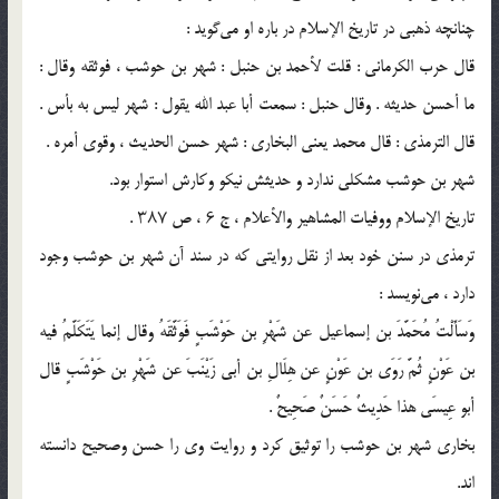
چنانچه ذهبی در تاریخ الإسلام در باره او می‌گوید :
قال حرب الکرمانی : قلت لأحمد بن حنبل : شهر بن حوشب ، فوثقه وقال :
ما أحسن حدیثه . وقال حنبل : سمعت أبا عبد الله یقول : شهر لیس به بأس .
قال الترمذی : قال محمد یعنی البخاری : شهر حسن الحدیث ، وقوى أمره .
شهر بن حوشب مشکلی ندارد و حدیثش نیکو وکارش استوار بود.
تاریخ الإسلام ووفیات المشاهیر والأعلام ، ج ۶ ، ص ۳۸۷ .
ترمذی در سنن خود بعد از نقل روایتی که در سند آن شهر بن حوشب وجود
دارد ، می‌نویسد :
وَسَأَلْتُ مُحَمَّدَ بن إسماعیل عن شَهْرِ بن حَوْشَبٍ فَوَثَّقَهُ وقال إنما یَتَکَلَّمُ فیه
بن عَوْنٍ ثُمَّ رَوَى بن عَوْنٍ عن هِلَالِ بن أبی زَیْنَبَ عن شَهْرِ بن حَوْشَبٍ قال
أبو عِیسَى هذا حَدِیثٌ حَسَنٌ صَحِیحٌ .
بخاری شهر بن حوشب را توثیق کرد و روایت وی را حسن وصحیح دانسته
اند.