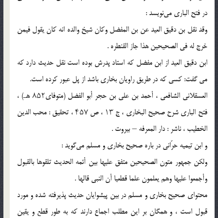
در فتح الباری می‌نویسد :
وقد نقل بن دقیق العید عن بن المفضل وکان شیخ والده انه کان یقول فیمن
خرج له فی الصحیحین هذا جاز القنطره .
ابن دقیق العید از ابن مفضل که استاد پدرش بوده است نقل حدیث دارد که
می گفت: کسی که در طریق راویان بخاری باشد از پل عبور کرده است.
العسقلانی الشافعی ، أحمد بن علی بن حجر أبو الفضل (متوفای۸۵۲ هـ) ،
فتح الباری شرح صحیح البخاری ، ج ۱۳ ، ص ۴۵۷ ، تحقیق : محب الدین
الخطیب ، ناشر : دار المعرفه – بیروت .
و ابن تیمیه حرّانی در باره صحیح بخاری و مسلم می‌گوید :
ولکن جمهور متون الصحیحین متفق علیها بین أئمه الحدیث تلقوها بالقبول
وأجمعوا علیها وهم یعلمون علما قطعیا أن النبى قالها .
محتوای صحیح بخاری و مسلم در بین پیشوایان حدیث پذیرفته شده و مورد
قبول است ، و همگان بر این مطلب اجماع دارند که به طور قطع و یقین