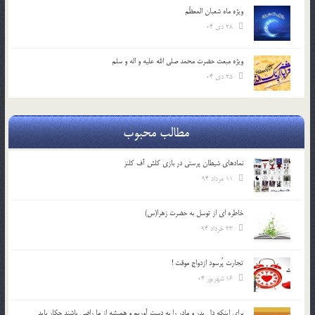
ویژه ماه شعبان المعظّم
28 دی 04
ویژه مبعث حضرت محمد صلی الله علیه و اله و سلم
25 دی 04
مطالب محبوب
نمادهای شیطان پرستی در بازی کلش آف کلنز
11 مرداد 94
خاطره ای از توسل به حضرت زهرا(س)
23 خرداد 94
تجارت پُرسود ازدواج موقت !
16 شهریور 04
براي اينكه دل پدر و مادر را به دست آوريم و هميشه از ما راضي باشند چكار بايد