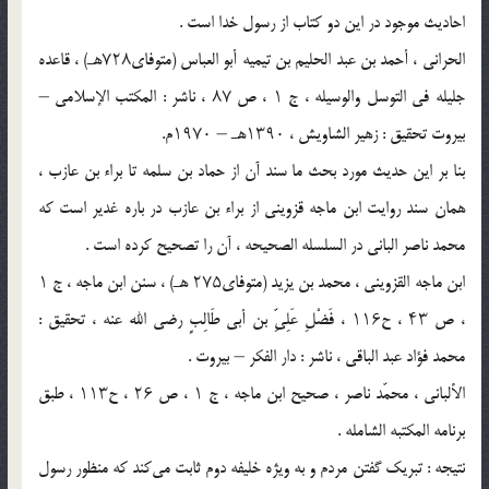
احادیث موجود در این دو کتاب از رسول خدا است .
الحرانی ، أحمد بن عبد الحلیم بن تیمیه أبو العباس (متوفای۷۲۸هـ) ، قاعده
جلیله فی التوسل والوسیله ، ج ۱ ، ص ۸۷ ، ناشر : المکتب الإسلامی –
بیروت تحقیق : زهیر الشاویش ، ۱۳۹۰هـ – ۱۹۷۰م.
بنا بر این حدیث مورد بحث ما سند آن از حماد بن سلمه تا براء بن عازب ،
همان سند روایت ابن ماجه قزوینی از براء بن عازب در باره غدیر است که
محمد ناصر البانی در السلسله الصحیحه ، آن را تصحیح کرده است .
ابن ماجه القزوینی ، محمد بن یزید (متوفای۲۷۵ هـ) ، سنن ابن ماجه ، ج ۱
، ص ۴۳ ، ح۱۱۶ ، فَضْلِ عَلِیِّ بن أبی طَالِبٍ رضی الله عنه ، تحقیق :
محمد فؤاد عبد الباقی ، ناشر : دار الفکر – بیروت .
الألبانی ، محمّد ناصر ، صحیح ابن ماجه ، ج ۱ ، ص ۲۶ ، ح۱۱۳ ، طبق
برنامه المکتبه‌ الشامله .
نتیجه : تبریک گفتن مردم و به ویژه خلیفه دوم ثابت می‌کند که منظور رسول