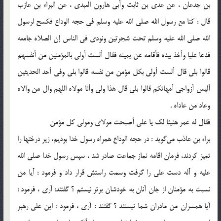
بن جدعان ، عن عدی بن ثابت وأبی هارون العبدی ، عن البراء بن عازب
قال : کنا مع رسول الله صلى الله علیه وسلم فی حجه الوداع فکسح لرسول
الله صلى الله علیه وسلم تحت شجرتین ونودی فی الناس إن الصلاه جامعه
فدعا علیا وأخذ بیده فأقامه عن یمینه فقال ألست أولى بالمؤمنین من أنفسهم
قالوا بلى قال ألست أولى بکل مؤمن من نفسه قالوا بلى وفی أحد الحدیثین
ألیس أزواجی أمهاتکم قالوا بلى قال هذا ولی وأنا مولاه اللهم وال من والاه
وعاد من عاداه .
فقال له عمر هنیئا لک یا علی أصبحت مولای ومولى کل مؤمن
براء بن عاذب می‌گوید : در حجه الوداع همراه رسول خدا بودیم، زیر درختها را
تمیز کردند، فرمان اقامه نماز جماعت صادر شد ، سپس رسول خدا صلی الله
علیه و آله دست علی را گرفت وسمت راستش قرار داد و فرمود : آیا من
نسبت به مؤمنان از جان آنان به خودشان برتر نیستم ؟ گفتند: آری ، فرمود :
آیا همسران من مادران شما نیستند ؟ گفتند : آری ، فرمود : این علی رهبر