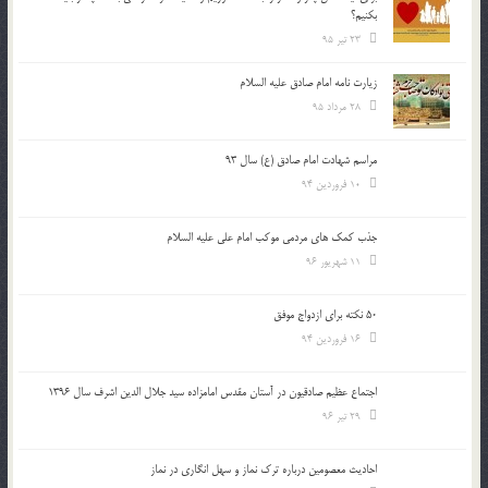
بكنيم؟
23 تیر 95
زیارت نامه امام صادق علیه السلام
28 مرداد 95
مراسم شهادت امام صادق (ع) سال 93
10 فروردین 94
جذب کمک های مردمی موکب امام علی علیه السلام
11 شهریور 96
50 نکته برای ازدواج موفق
16 فروردین 94
اجتماع عظیم صادقیون در آستان مقدس امامزاده سید جلال الدین اشرف سال 1396
29 تیر 96
احادیث معصومین درباره ترک نماز و سهل انگاری در نماز