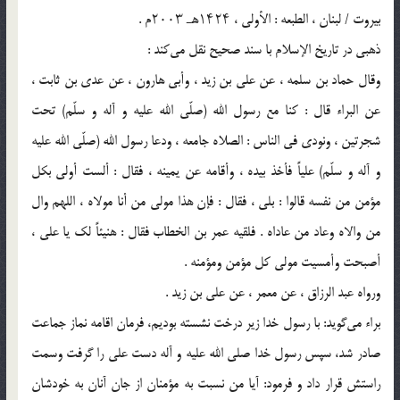
بیروت / لبنان ، الطبعه : الأولى ، ۱۴۲۴هـ ۲۰۰۳م .
ذهبی در تاریخ الإسلام با سند صحیح نقل می‌کند :
وقال حماد بن سلمه ، عن علی بن زید ، وأبی هارون ، عن عدی بن ثابت ،
عن البراء قال : کنا مع رسول الله (صلّی الله علیه و آله و سلّم) تحت
شجرتین ، ونودی فی الناس : الصلاه جامعه ، ودعا رسول الله (صلّی الله علیه
و آله و سلّم) علیاً فأخذ بیده ، وأقامه عن یمینه ، فقال : ألست أولى بکل
مؤمن من نفسه قالوا : بلى ، فقال : فإن هذا مولى من أنا مولاه ، اللهم وال
من والاه وعاد من عاداه . فلقیه عمر بن الخطاب فقال : هنیئاً لک یا علی ،
أصبحت وأمسیت مولى کل مؤمن ومؤمنه .
ورواه عبد الرزاق ، عن معمر ، عن علی بن زید .
براء می‌گوید: با رسول خدا زیر درخت نشسته بودیم، فرمان اقامه نماز جماعت
صادر شد، سپس رسول خدا صلی الله علیه و آله دست علی را گرفت وسمت
راستش قرار داد و فرمود: آیا من نسبت به مؤمنان از جان آنان به خودشان