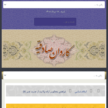
شنبه , 17 مرداد 1405
اسلام شناسی
شواهدی محکم بر اراده ولایت از حدیث غدیر (5)