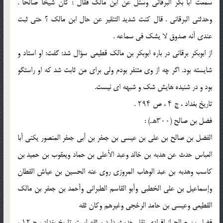
سمعت أبا بکر البرقانی وسئل عن ابن مالک فقال : کان شیخا صالحا .
وحدثنی البرقانی . قال کنت شدید التنقیر عن حال ابن مالک ؟ حتى ثبت
عندی أنه صدوق لا یشک فی سماعه .
از ابوبکر برقانی در باره ابوبکر بن مالک قطیعی سؤال شد: گفت: او استاد و
شایسته بود. اگر چه از وی متنفر بودم ولی برای من ثابت شد که او راستگو
بود و در شنیده هایش شک و شبهه ای نیست.
تاریخ بغداد ، ج ۴ ، ص ۲۹۴ .
فضل بن صالح (۳۰۰هـ) :
الفضل بن صالح بن على بن عیسى بن جعفر بن أبى جعفر المنصور یکنى أبا
العباس حدث عن هدبه بن خالد وعبد الأعلى بن حماد ویعقوب بن حمید بن
کاسب وهدبه بن عبد الوهاب المروزی روى عنه الحسین بن عیاش القطان
وإسماعیل بن على الخطبی وأبو القاسم الطبرانی وأحمد بن جعفر بن مالک
القطیعی وعیسى بن حامد الرخجی وغیرهم وکان ثقه
فضل بن صالح از افرادی نقل حدیث دارد و ثقه است. تاریخ بغداد ، ج ۱۲ ،