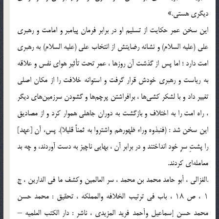
دیگری هستی.»
این سخن عمر حکایت از تسلیم او در برابر فرمان پیامبر و امامت و رهبری
علی (علیه السلام) و نشانه رضایتش از انتخاب علی (علیه السلام) به رهبری
امت دارد ؛ اما پس از گذشت آن روز‌ها ، عمر تحت تأثیر هوای نفس و علاقه
به ریاست و رهبری خودش قرار گرفت و استوانه خلافت را از مکان اصلی
تغییر داد و با لشکر کشی‌ها ، برافراشتن پرچم‌ها و گشودن سرزمین‌های دیگر
، راه امت را به اختلاف و بازگشت به دوران جاهلی هموار کرد و از مصادیق
این سخن شد : (فنبذوه وراء ظهورهم واشتروا به ثمناً قلیلا). پس، آن [عهد]
را پشتِ سرِ خود انداختند و در برابر آن ، بهایى ناچیز به دست آوردند، و چه بد
معامله‌اى کردند.
.الغزالی ، أبو حامد محمد بن محمد ، سر العالمین وکشف ما فی الدارین ، ج
۱ ، ص ۱۸ ، باب فی ترتیب الخلافه والمملکه ، تحقیق : محمد حسن
محمد حسن إسماعیل وأحمد فرید المزیدی ، ناشر : دار الکتب العلمیه –