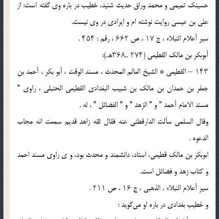
حسینک تمیمی و محمد وراق حدیث شنید، خطیب در باره وی گفته است: از
علی بن عیسی روایت نوشته ام و ایرادی در وی نیست.
سیر أعلام النبلاء ، ج ۱۷ ، ص ۶۶۲ ، رقم : ۴۵۴ .
أبوبکر بن مالک القطیعی (۲۷۴ ـ۳۶۸هـ):
۱۴۳ – القطیعی * الشیخ العالم المحدث ، مسند الوقت ، أبو بکر ، أحمد بن
جعفر بن حمدان بن مالک بن شبیب البغدادی القطیعی الحنبلی ، راوی ”
مسند الامام أحمد ” و ” الزهد ” و ” الفضائل ” ، له .
وقال السلمی سألت الدارقطنی عنه فقال ثقه زاهد قدیم سمعت انه مجاب
الدعوه .
ابوبکر بن مالک قطیعی، استاد، دانشمند و محدث بود، و ی راوی مسند احمد
و کتاب زهد و فضائل است.
سیر أعلام النبلاء ، الذهبی ، ج ۱۶ ، ص ۲۱۱ .
و خطیب بغدادی در باره او می‌گوید :