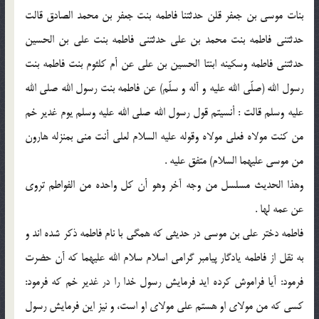
بنات موسى بن جعفر قلن حدثتنا فاطمه بنت جعفر بن محمد الصادق قالت
حدثتنی فاطمه بنت محمد بن علی حدثتنی فاطمه بنت علی بن الحسین
حدثتنی فاطمه وسکینه ابنتا الحسین بن علی عن أم کلثوم بنت فاطمه بنت
رسول الله (صلّی الله علیه و آله و سلّم) عن فاطمه بنت رسول الله صلى الله
علیه وسلم قالت : أنسیتم قول رسول الله صلى الله علیه وسلم یوم غدیر خم
من کنت مولاه فعلی مولاه وقوله علیه السلام لعلی أنت منی بمنزله هارون
من موسى علیهما السلام) متفق علیه .
وهذا الحدیث مسلسل من وجه آخر وهو أن کل واحده من الفواطم تروى
عن عمه لها .
فاطمه دختر علی بن موسی در حدیثی که همگی با نام فاطمه ذکر شده اند و
به نقل از فاطمه یادگار پیامبر گرامی اسلام سلام الله علیهما که آن حضرت
فرمود: آیا فراموش کرده اید فرمایش رسول خدا را در غدیر خم که فرمود:
کسی که من مولای او هستم علی مولای او است، و نیز این فرمایش رسول