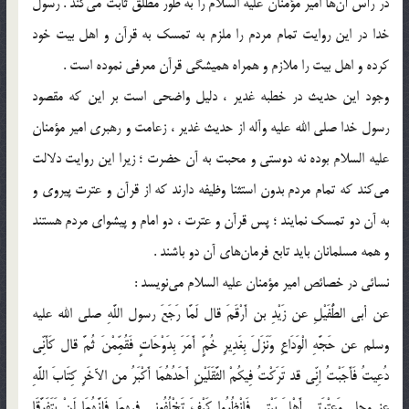
در رأس آن‌ها امیر مؤمنان علیه السلام را به طور مطلق ثابت می‌کند . رسول
خدا در این روایت تمام مردم را ملزم به تمسک به قرآن و اهل بیت خود
کرده و اهل بیت را ملازم و همراه همیشگی قرآن معرفی نموده است .
وجود این حدیث در خطبه غدیر ، دلیل واضحی است بر این که مقصود
رسول خدا صلی الله علیه وآله از حدیث غدیر ، زعامت و رهبری امیر مؤمنان
علیه السلام بوده نه دوستی و محبت به آن حضرت ؛ زیرا این روایت دلالت
می‌کند که تمام مردم بدون استثنا وظیفه دارند که از قرآن و عترت پیروی و
به آن دو تمسک نمایند ؛ پس قرآن و عترت ، دو امام و پیشوای مردم هستند
و همه مسلمانان باید تابع فرمان‌های آن دو باشند .
نسائی در خصائص امیر مؤمنان علیه السلام می‌نویسد :
عن أبی الطُّفَیْلِ عن زَیْدِ بن أَرْقَمَ قال لَمَّا رَجَعَ رسول اللَّهِ صلى الله علیه
وسلم عن حَجَّهِ الْوَدَاعِ وَنَزَلَ بِغَدِیرِ خُمٍّ أَمَرَ بِدَوْحَاتٍ فَقُمِّمْنَ ثُمَّ قال کَأَنِّی
دُعِیتُ فَأَجَبْتُ إنِّی قد تَرَکْتُ فِیکُمْ الثَّقَلَیْنِ أَحَدُهُمَا أَکْبَرُ من الآخَرِ کِتَابَ اللَّهِ
عز وجل وَعِتْرَتِی أَهْلَ بَیْتِی فَانْظُرُوا کَیْفَ تَخْلُفُونِی فِیهِمَا فَإِنَّهُمَا لَنْ یَتَفَرَّقَا