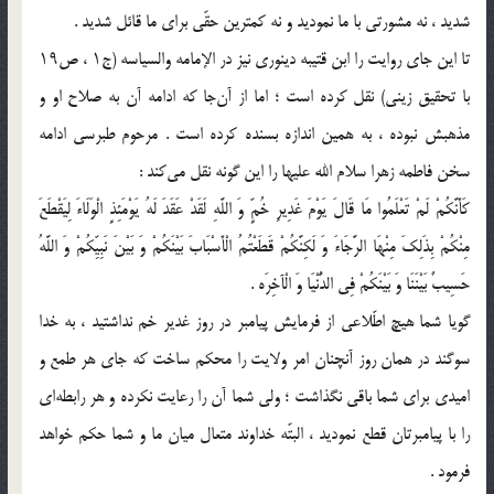
شدید ، نه مشورتى با ما نمودید و نه کمترین حقّى براى ما قائل شدید .
تا این جای روایت را ابن قتیبه دینوری نیز در الإمامه والسیاسه (ج۱ ، ص۱۹
با تحقیق زینی) نقل کرده است ؛ اما از آن‌جا که ادامه آن به صلاح او و
مذهبش نبوده ، به همین اندازه بسنده کرده است . مرحوم طبرسی ادامه
سخن فاطمه زهرا سلام الله علیها را این گونه نقل می‌کند :
کَأَنَّکُمْ لَمْ تَعْلَمُوا مَا قَالَ یَوْمَ غَدِیرِ خُمٍّ وَ اللَّهِ لَقَدْ عَقَدَ لَهُ یَوْمَئِذٍ الْوَلَاءَ لِیَقْطَعَ
مِنْکُمْ بِذَلِکَ مِنْهَا الرَّجَاءَ وَ لَکِنَّکُمْ قَطَعْتُمُ الْأَسْبَابَ بَیْنَکُمْ وَ بَیْنَ نَبِیِّکُمْ وَ اللَّهُ
حَسِیبٌ بَیْنَنَا وَ بَیْنَکُمْ فِی الدُّنْیَا وَ الْآخِرَه .
گویا شما هیچ اطّلاعى از فرمایش پیامبر در روز غدیر خم نداشتید ، به خدا
سوگند در همان روز آنچنان امر ولایت را محکم ساخت که جاى هر طمع و
امیدى براى شما باقى نگذاشت ؛ ولى شما آن را رعایت نکرده و هر رابطه‌اى
را با پیامبرتان قطع نمودید ، البتّه خداوند متعال میان ما و شما حکم خواهد
فرمود .