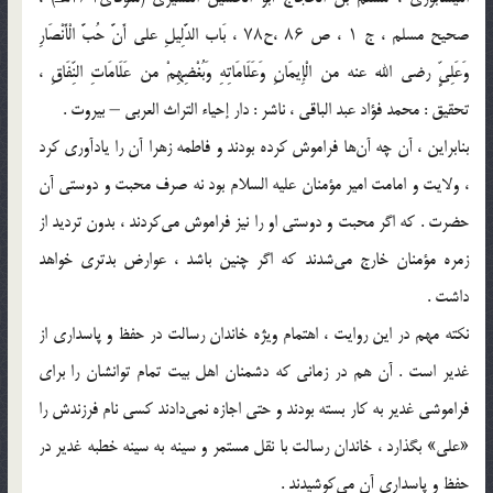
صحیح مسلم ، ج ۱ ، ص ۸۶ ،ح۷۸ ، بَاب الدَّلِیلِ على أَنَّ حُبَّ الْأَنْصَارِ
وَعَلِیٍّ رضی الله عنه من الْإِیمَانِ وَعَلَامَاتِهِ وَبُغْضِهِمْ من عَلَامَاتِ النِّفَاقِ ،
تحقیق : محمد فؤاد عبد الباقی ، ناشر : دار إحیاء التراث العربی – بیروت .
بنابراین ، آن چه آن‌ها فراموش کرده بودند و فاطمه زهرا آن را یادآوری کرد
، ولایت و امامت امیر مؤمنان علیه السلام بود نه صرف محبت و دوستی آن
حضرت . که اگر محبت و دوستی او را نیز فراموش می‌کردند ، بدون تردید از
زمره مؤمنان خارج می‌شدند که اگر چنین باشد ، عوارض بدتری خواهد
داشت .
نکته مهم در این روایت ، اهتمام ویژه خاندان رسالت در حفظ و پاسداری از
غدیر است . آن هم در زمانی که دشمنان اهل بیت تمام توانشان را برای
فراموشی غدیر به کار بسته بودند‌ و حتی اجازه نمی‌دادند کسی نام فرزندش را
«علی» بگذارد ، خاندان رسالت با نقل مستمر و سینه به سینه خطبه غدیر در
حفظ و پاسداری آن می‌کوشیدند .