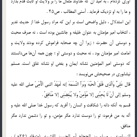
آوری کرده‌ام ، به امید آن که خداوند متعال ما را بر ولایت او ثابت قدم بدارد
و ما را به او نزدیک فرماید . أسنی المطالب ، ص۴۵ .
این استدلال ، دلیل واضحی است بر این که مراد رسول خدا از حدیث غدیر
، انتخاب امیر مؤمنان به عنوان خلیفه و جانشین بوده است ، نه صرف محبت
و دوستی آن حضرت ؛ زیرا آن چه صحابه فراموش کرده بودند ولایت و
امامت امیر مؤمنان بود ، نه محبت و دوستی او ؛ چون همه آن‌ها می‌دانستند
که دوستی امیر المؤمنین نشانه ایمان و بغض او نشانه نفاق است. مسلم
نیشابوری در صحیحش می‌نویسد :
قال عَلِیٌّ وَالَّذِی فَلَقَ الْحَبَّهَ وَبَرَأَ النَّسَمَهَ إنه لَعَهْدُ النبی الْأُمِّیِّ صلى الله علیه
وسلم إلی أَنْ لَا یُحِبَّنِی إلا مُؤْمِنٌ ولا یُبْغِضَنِی إلا مُنَافِقٌ .
قسم به آنکه دانه را شکافت و انسان را آفرید که رسول خدا صلی الله علیه و
آله به من فرمود: تو را دوست ندارد مگر مؤمن، و تو را دشمن ندارد مگر
منافق.
النیسابوری ، مسلم بن الحجاج أبو الحسین القشیری (متوفای۲۶۱هـ) ،