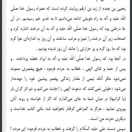
یحیی بن جعده از زید بن ارقم روایت کرده است که همراه رسول خدا صلّى
اللّه علیه و آله به راه خویش ادامه مى‌دادیم تا به غدیر خم رسیدیم . در آن
جا درختى بود که رسول خدا صلّى اللّه علیه و آله به آن درخت اشاره کرد و
اصحاب زیر آن درخت را تمیز و مرتب ساختند و آن روز به اندازه‌اى هوا گرم
بود که ما روز گرم و پر حرارتى را مانند آن روز ندیده بودیم .
در آنجا بود که رسول خدا صلّى اللّه علیه و آله به ایراد خطبه پرداخت . و
پس از حمد و ثناى الهى ، خطاب به مردم فرمود : هیچ پیغمبرى مبعوث
نمى‌شود مگر آنکه نیمى از مقدار زندگى پیغمبر پیشین خود را عهده‌دار
مى‌شود ؛ طولى نمى‌کشد که دعوت الهى را اجابت مى‌کنم و دو اثر گران بار
(یا گرانبها) در میان شما به جاى مى‌گذارم که اگر از خواسته و رویه آنان
پیروى نمایید ، هرگز به گمراهى گرفتار نخواهید شد: یکى‌ کتاب خداست و
دیگرى عترت من است .
سپس دست على علیه السّلام را گرفت و خطاب به مردم فرمود: اى مردم !