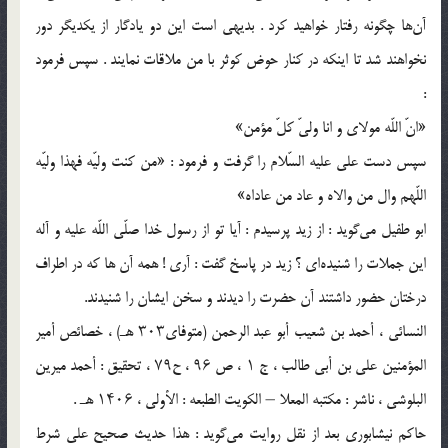
آن‌ها چگونه رفتار خواهید کرد . بدیهى است این دو یادگار از یکدیگر دور
نخواهند شد تا اینکه در کنار حوض کوثر با من ملاقات نمایند . سپس فرمود
:
«انّ اللّه مولاى و انا ولىّ کلّ مؤمن»
سپس دست على علیه السّلام را گرفت و فرمود : «من کنت ولیّه فهذا ولیّه
اللّهم وال من والاه و عاد من عاداه»
ابو طفیل می‌گوید : از زید پرسیدم : آیا تو از رسول خدا صلّى اللّه علیه و آله
این جملات را شنیده‌اى ؟ زید در پاسخ گفت : آرى ! همه آن ها که در اطراف
درختان حضور داشتند آن حضرت را دیدند و سخن ایشان را شنیدند.
النسائی ، أحمد بن شعیب أبو عبد الرحمن (متوفای۳۰۳ هـ) ، خصائص أمیر
المؤمنین علی بن أبی طالب ، ج ۱ ، ص ۹۶ ، ح۷۹ ، تحقیق : أحمد میرین
البلوشی ، ناشر : مکتبه المعلا – الکویت الطبعه : الأولى ، ۱۴۰۶ هـ .
حاکم نیشابوری بعد از نقل روایت می‌گوید : هذا حدیث صحیح على شرط