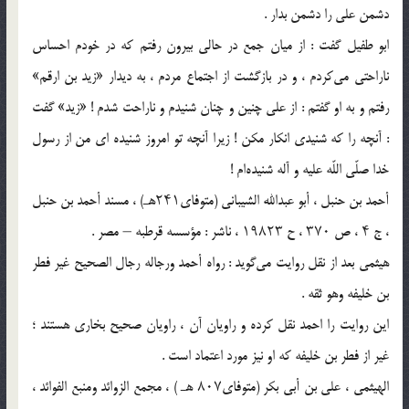
دشمن على را دشمن بدار .
ابو طفیل گفت : از میان جمع در حالى بیرون رفتم که در خودم احساس
ناراحتى مى‌کردم ، و در بازگشت از اجتماع مردم ، به دیدار «زید بن ارقم»
رفتم و به او گفتم : از على چنین و چنان شنیدم و ناراحت شدم ! «زید» گفت
: آنچه را که شنیدى انکار مکن ! زیرا آنچه تو امروز شنیده ای من از رسول
خدا صلّى اللّه علیه و آله شنیده‌ام !
أحمد بن حنبل ، أبو عبدالله الشیبانی (متوفای۲۴۱هـ) ، مسند أحمد بن حنبل
، ج ۴ ، ص ۳۷۰ ، ح ۱۹۸۲۳ ، ناشر : مؤسسه قرطبه – مصر .
هیثمی بعد از نقل روایت می‌گوید : رواه أحمد ورجاله رجال الصحیح غیر فطر
بن خلیفه وهو ثقه .
این روایت را احمد نقل کرده و راویان آن ، راویان صحیح بخاری هستند ؛
غیر از فطر بن خلیفه که او نیز مورد اعتماد است .
الهیثمی ، علی بن أبی بکر (متوفای۸۰۷ هـ ) ، مجمع الزوائد ومنبع الفوائد ،