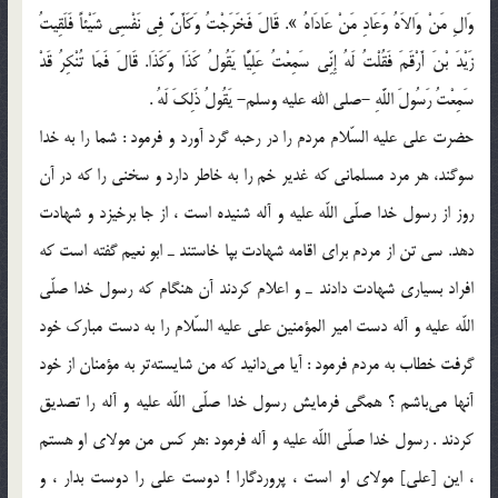
وَالِ مَنْ وَالاَهُ وَعَادِ مَنْ عَادَاهُ ». قَالَ فَخَرَجْتُ وَکَأَنَّ فِى نَفْسِى شَیْئاً فَلَقِیتُ
زَیْدَ بْنَ أَرْقَمَ فَقُلْتُ لَهُ إِنِّى سَمِعْتُ عَلِیًّا یَقُولُ کَذَا وَکَذَا. قَالَ فَمَا تُنْکِرُ قَدْ
سَمِعْتُ رَسُولَ اللَّهِ -صلى الله علیه وسلم- یَقُولُ ذَلِکَ لَهُ .
حضرت على علیه السّلام مردم را در رحبه گرد آورد و فرمود : شما را به خدا
سوگند، هر مرد مسلمانى که غدیر خم را به خاطر دارد و سخنى را که در آن
روز از رسول خدا صلّى اللّه علیه و آله شنیده است ، از جا برخیزد و شهادت
دهد. سى تن از مردم براى اقامه شهادت بپا خاستند ـ ابو نعیم گفته است که
افراد بسیارى‌ شهادت دادند ـ و اعلام کردند آن هنگام که رسول خدا صلّى
اللّه علیه و آله دست امیر المؤمنین على علیه السّلام را به دست مبارک خود
گرفت خطاب به مردم فرمود : آیا می‌دانید که من شایسته‌تر به مؤمنان از خود
آنها مى‌باشم ؟ همگى فرمایش رسول خدا صلّى اللّه علیه و آله را تصدیق
کردند . رسول خدا صلّى اللّه علیه و آله فرمود :هر کس من مولای او هستم
،‌ این [علی] مولای او است ، پروردگارا ! دوست على را دوست بدار ، و