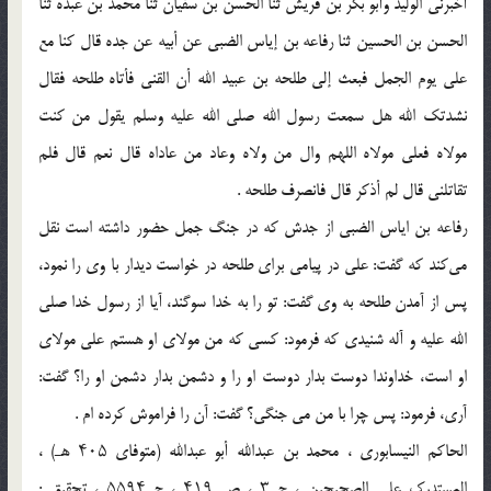
أخبرنی الولید وأبو بکر بن قریش ثنا الحسن بن سفیان ثنا محمد بن عبده ثنا
الحسن بن الحسین ثنا رفاعه بن إیاس الضبی عن أبیه عن جده قال کنا مع
علی یوم الجمل فبعث إلى طلحه بن عبید الله أن القنی فأتاه طلحه فقال
نشدتک الله هل سمعت رسول الله صلى الله علیه وسلم یقول من کنت
مولاه فعلی مولاه اللهم وال من ولاه وعاد من عاداه قال نعم قال فلم
تقاتلنی قال لم أذکر قال فانصرف طلحه .
رفاعه بن ایاس الضبی از جدش که در جنگ جمل حضور داشته است نقل
می‌کند که گفت: علی در پیامی برای طلحه در خواست دیدار با وی را نمود،
پس از آمدن طلحه به وی گفت: تو را به خدا سوگند، آیا از رسول خدا صلی
الله علیه و آله شنیدی که فرمود: کسی که من مولای او هستم علی مولای
او است، خداوندا دوست بدار دوست او را و دشمن بدار دشمن او را؟ گفت:
آری، فرمود: پس چرا با من می جنگی؟ گفت: آن را فراموش کرده ام .
الحاکم النیسابوری ، محمد بن عبدالله أبو عبدالله (متوفای ۴۰۵ هـ) ،
المستدرک على الصحیحین ، ج ۳ ، ص ۴۱۹ ، ح ۵۵۹۴ ، تحقیق :