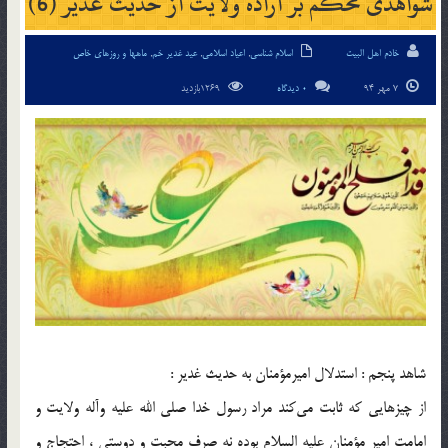
شواهدی محکم بر اراده ولایت از حدیث غدیر (6)
خادم اهل البیت
اسلام شناسی
,
اعیاد اسلامی
,
عید غدیر خم
,
ماهها و روزهای خاص
7 مهر 94
0 دیدگاه
1269بازدید
شاهد پنجم : استدلال امیرمؤمنان به حدیث غدیر :
از چیزهایی که ثابت می‌کند مراد رسول خدا صلی الله علیه وآله ولایت و
امامت امیر مؤمنان علیه السلام بوده نه صرف محبت و دوستی ، احتجاج و