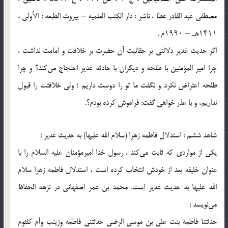
مصطفى عبد القادر عطا ، ناشر : دار الکتب العلمیه – بیروت الطبعه : الأولى ،
۱۴۱۱هـ – ۱۹۹۰م .
اگر حدیث غدیر دلالتی بر حقانیت آن حضرت بر خلافت و امامت نداشت ،
چرا امیر المؤمنین با طلحه و دیگران با حادثه غدیر احتجاج می‌کند؟ و چرا
طلحه اعتراض نکرد و نگفت ما تو را دوست داریم ؛‌ ولی خلافتت را قبول
نداریم، و با عذر خواهی گفت: فراموش کرده بودم؟.
شاهد ششم : استدلال فاطمه زهرا (سلام الله علیها) به حدیث غدیر :
یکی از مواردی که ثابت می‌کند ، رسول خدا امیرمؤمنان علیه السلام را با
عنوان خلیفه بعد از خودش انتخاب کرده است ، استدلال فاطمه زهرا سلام
الله علیها به حدیث غدیر است. محمد بن عمر اصفهانی در نزهه الحفاظ
می‌نویسد :
حدثتنا فاطمه بنت علی بن موسى الرضى حدثتنی فاطمه وزینب وأم کلثوم