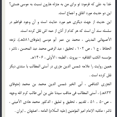
خدا به علی که فرمود: تو برای من به منزله هارون نسبت به موسی هستی؟
این دو حدیث مورد اتفاق و اجماع است.
این حدیث از جهت دیگری هم مورد عنایت است و آن وجود فواطم در
سلسله سند آن است که هر کدام از آنان از عمه اش نقل کرده است.
الأصبهانی المدینی ، محمد بن عمر أبو موسى (متوفای۵۸۱هـ)، نزهه
الحفاظ ، ج ۱ ، ص ۱۰۲ ، تحقیق : عبد الرضى محمد عبد المحسن ، ناشر :
مؤسسه الکتب الثقافیه – بیروت ، الطبعه : الأولى ، ۱۴۰۶هـ
همین روایت را علامه شمس الدین جزری در أسنی المطالب با سندی دیگر
نقل کرده است .
الجزری الشافعی ، أبی الخیر شمس الدین محمد بن محمد (متوفای
۸۳۳هـ) ، أسنی المطالب فی مناقب سیدنا علی بن أبی طالب کرم الله وجهه
، ص۵۰ ـ ۵۱ ، تقدیم ، تحقیق و تعلیق :‌ الدکتور محمد هادی الأمینی ،
ناشر : مکتبه الإمام امیر المؤمنین (علیه السّلام) العامه ، اصفهان ـ ایران .