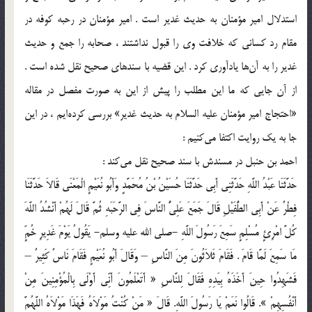
استدلال امیر مؤمنان به حدیث غدیر است . امیر مؤمنان در رحبه کوفه در
مقام رد کسانی که خلافت وی را قبول نداشتند ، صحابه را جمع و حدیث
غدیر را به آن‌ها یادآوری کرد . این قضیه با سند‌های صحیح نقل شده است .
از آن جایی که ما این مطلب را پیش از این به صورت مفصل در مقاله
«احتجاج امیر مؤمنان علیه السلام به حدیث غدیر» بررسی کرده‌ایم ، در این
جا به یک روایت اکتفا می‌کنیم :
احمد بن حنبل در مسندش با سند صحیح نقل می‌کند :
حَدَّثَنَا عَبْدُ اللَّهِ حَدَّثَنِى أَبِى حَدَّثَنَا حُسَیْنُ بْنُ مُحَمَّدٍ وَأَبُو نُعَیْمٍ الْمَعْنَى قَالاَ حَدَّثَنَا
فِطْرٌ عَنْ أَبِى الطُّفَیْلِ قَالَ جَمَعَ عَلِىٌّ النَّاسَ فِى الرَّحَبَهِ ثُمَّ قَالَ لَهُمْ أَنْشُدُ اللَّهَ
کُلَّ امْرِئٍ مُسْلِمٍ سَمِعَ رَسُولَ اللَّهِ -صلى الله علیه وسلم- یَقُولُ یَوْمَ غَدِیرِ خُمٍّ
مَا سَمِعَ لَمَّا قَامَ . فَقَامَ ثَلاَثُونَ مِنَ النَّاسِ – وَقَالَ أَبُو نُعَیْمٍ فَقَامَ نَاسٌ کَثِیرٌ –
فَشَهِدُوا حِینَ أَخَذَهُ بِیَدِهِ فَقَالَ لِلنَّاسِ « أَتَعْلَمُونَ أَنِّى أَوْلَى بِالْمُؤْمِنِینَ مِنْ
أَنْفُسِهِمْ ». قَالُوا نَعَمْ یَا رَسُولَ اللَّهِ. قَالَ « مَنْ کُنْتُ مَوْلاَهُ فَهَذَا مَوْلاَهُ اللَّهُمَّ