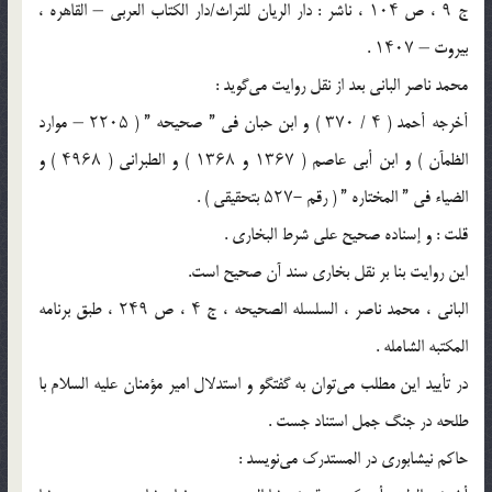
ج ۹ ، ص ۱۰۴ ، ناشر : دار الریان للتراث/‌دار الکتاب العربی – القاهره ،
بیروت – ۱۴۰۷ .
محمد ناصر البانی بعد از نقل روایت می‌گوید :
أخرجه أحمد ( ۴ / ۳۷۰ ) و ابن حبان فی ” صحیحه ” ( ۲۲۰۵ – موارد
الظمآن ) و ابن أبی عاصم ( ۱۳۶۷ و ۱۳۶۸ ) و الطبرانی ( ۴۹۶۸ ) و
الضیاء فی ” المختاره ” ( رقم -۵۲۷ بتحقیقی ) .
قلت : و إسناده صحیح على شرط البخاری .
این روایت بنا بر نقل بخاری سند آن صحیح است.
البانی ، محمد ناصر ، السلسله الصحیحه ، ج ۴ ، ص ۲۴۹ ، طبق برنامه
المکتبه الشامله .
در تأیید این مطلب می‌توان به گفتگو و استدلال امیر مؤمنان علیه السلام با
طلحه در جنگ جمل استناد جست .
حاکم نیشابوری در المستدرک می‌نویسد :