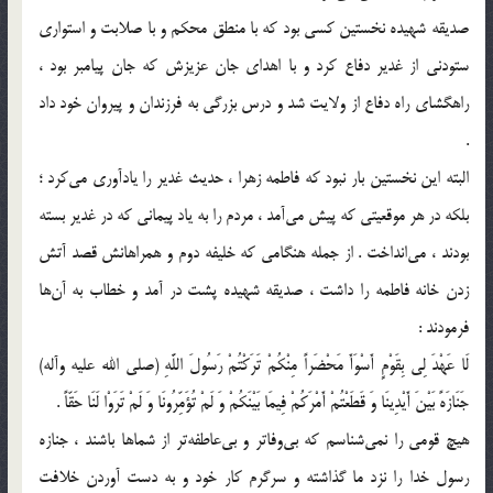
صدیقه شهیده نخستین کسی بود که با منطق محکم و با صلابت و استواری
ستودنی از غدیر دفاع کرد و با اهدای جان عزیزش که جان پیامبر بود‌ ،
راهگشای راه دفاع از ولایت شد و درس بزرگی به فرزندان و پیروان خود داد
.
البته این نخستین بار نبود که فاطمه زهرا ، حدیث غدیر را یادآوری می‌کرد ؛
بلکه در هر موقعیتی که پیش می‌آمد ، مردم را به یاد پیمانی که در غدیر بسته
بودند ، می‌انداخت . از جمله هنگامی که خلیفه دوم و همراهانش قصد آتش
زدن خانه فاطمه را داشت ، صدیقه شهیده پشت در آمد و خطاب به آن‌ها
فرمودند :
لَا عَهْدَ لِی بِقَوْمٍ أَسْوَأَ مَحْضَراً مِنْکُمْ تَرَکْتُمْ رَسُولَ اللَّهِ (صلی الله علیه وآله)
جَنَازَهً بَیْنَ أَیْدِینَا وَ قَطَعْتُمْ أَمْرَکُمْ فِیمَا بَیْنَکُمْ وَ لَمْ تُؤَمِّرُونَا وَ لَمْ تَرَوْا لَنَا حَقّاً .
هیچ قومى را نمى‌شناسم که بى‌وفاتر و بى‌عاطفه‌تر از شماها باشند ، جنازه
رسول خدا را نزد ما گذاشته و سرگرم کار خود و به دست آوردن خلافت