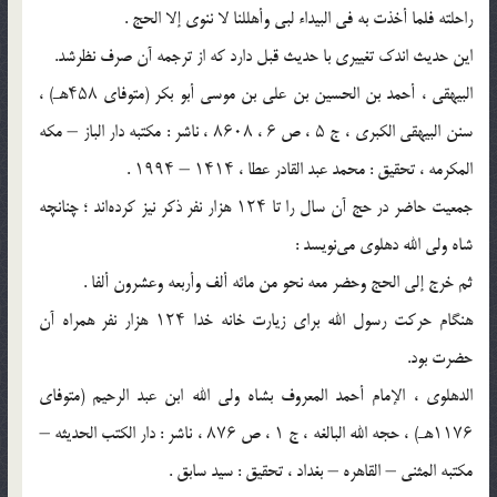
راحلته فلما أخذت به فی البیداء لبى وأهللنا لا ننوی إلا الحج .
این حدیث اندک تغییری با حدیث قبل دارد که از ترجمه آن صرف نظرشد.
البیهقی ، أحمد بن الحسین بن علی بن موسى أبو بکر (متوفای ۴۵۸هـ) ،
سنن البیهقی الکبرى ، ج ۵ ، ص ۶ ، ۸۶۰۸ ، ناشر : مکتبه دار الباز – مکه
المکرمه ، تحقیق : محمد عبد القادر عطا ، ۱۴۱۴ – ۱۹۹۴ .
جمعیت حاضر در حج آن سال را تا ۱۲۴ هزار نفر ذکر نیز کرده‌اند ؛ چنانچه
شاه ولی الله دهلوی می‌نویسد :
ثم خرج إلى الحج وحضر معه نحو من مائه ألف وأربعه وعشرون ألفا .
هنگام حرکت رسول الله برای زیارت خانه خدا ۱۲۴ هزار نفر همراه آن
حضرت بود.
الدهلوی ، الإمام أحمد المعروف بشاه ولی الله ابن عبد الرحیم (متوفای
۱۱۷۶هـ) ، حجه الله البالغه ، ج ۱ ، ص ۸۷۶ ، ناشر : دار الکتب الحدیثه –
مکتبه المثنى – القاهره – بغداد ، تحقیق : سید سابق .