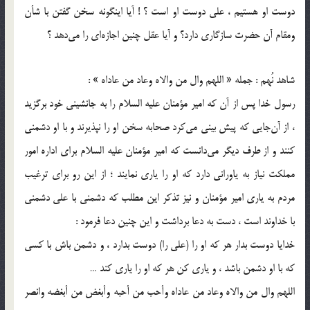
دوست او هستیم ، علی دوست او است ؟ ! آیا اینگونه سخن گفتن با شأن
ومقام آن حضرت سازگاری دارد؟ و آیا عقل چنین اجازه‌ای را می‌دهد ؟
شاهد نُهم : جمله « اللهم وال من والاه وعاد من عاداه » :
رسول خدا پس از آن که امیر مؤمنان علیه السلام را به جانشینی خود برگزید
، از آن‌جایی که پیش بینی می‌کرد صحابه سخن او را نپذیرند و با او دشمنی
کنند و از طرف دیگر می‌دانست که امیر مؤمنان علیه السلام برای اداره امور
مملکت نیاز به یاورانی دارد که او را یاری نمایند ؛ از این رو برای ترغیب
مردم به یاری امیر مؤمنان و نیز تذکر این مطلب که دشمنی با علی دشمنی
با خداوند است ، دست به دعا برداشت و این چنین دعا فرمود :
خدایا دوست بدار هر که او را (علی را) دوست بدارد ، و دشمن باش با کسی
که با او دشمن باشد ، و یاری کن هر که او را یاری کند …
اللهم وال من والاه وعاد من عاداه وأحب من أحبه وأبغض من أبغضه وانصر