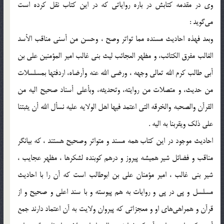
وی در مقدمه کتابش در باره روایاتی که در این کتاب نقل کرده است
می‌گوید :
وبعد فهذه احادیث مسنده مما تواتر وصح ، وحسن من أسنی مناقب الأسد
الغالب مفرق الکتائب، و مظهر العجائب لیث بنی غالب امیر المؤمنین علی بن
أبی طالب کرم الله تعالی وجهه ، ورضی الله عنه وأرضاه، اردفتها بمسلسلات
من حدیث، و متصلات من روایته، وتحدیثه، وبأعلی أسناد صحیح الیه من
القرآن والصحبه والخرقه التی اعتمد فیها اهل الولایه علیه نسأل الله أن یثبتنا
علی ذلک ویقربنا به الیه .
احادیث موجود در این کتاب همه مسند و متواتر وصحیح هستند ، که بیانگر
مناقب و فضائل شیر همیشه پیروز و درهم کوبنده لشکرها ، مظهر عجایب ،
شیر بنی غالب ، امیر مؤمنان علی بن ابوطالب است که آن را با احادیث
مسلسل و پی در پی و روایات به هم پیوسته و با سند اعلی و صحیح و از
قرآن و همراهی‌های او و معجزاتی که پیروان ولایت به آن اعتماد دارند جمع