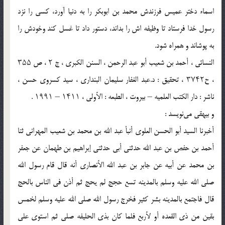
اسماء دختر عمیس فرزندش محمد بن ابوبکر را به دنیا آورد، کسی را نزد
رسول خدا فرستاد تا وظیفه اش را بداند، دستور داد تا غسل کند وخودش را
به پوشاند و همراه شود.
النسائی ، أحمد بن شعیب أبو عبد الرحمن ، السنن الکبرى ، ج ۲ ، ص ۳۵۵
، ح۳۷۴۲ ، تحقیق : د.عبد الغفار سلیمان البنداری ، سید کسروی حسن ،
ناشر : دار الکتب العلمیه – بیروت ، الطبعه : الأولى ، ۱۴۱۱ – ۱۹۹۱ .
و بیهقی می‌نویسد :
أخبرنا السید أبو الحسن العلوی أنبأ عبد الله بن محمد بن شعیب المهرانی ثنا
أحمد بن حفص بن عبد الله حدثنی أبی حدثنی إبراهیم بن طهمان عن جعفر
بن محمد عن أبیه عن جابر بن عبد الله الأنصاری أنه قال قام رسول الله
صلى الله علیه وسلم بالمدینه تسع حجج لم یحج ثم أذن فی الناس بالحج
قال فاجتمع بالمدینه بشر کثیر فخرج رسول الله صلى الله علیه وسلم لخمس
بقین من ذی القعده أو لأربع فلما کان بذی الحلیفه صلى ثم استوى على