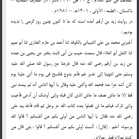
المقاصد فی علم الکلام ، ج ۲ ، ص ۲۹۰ ، ناشر : دار المعارف النعمانیه –
باکستان ، الطبعه : الأولى ، ۱۴۰۱هـ – ۱۹۸۱م .
در روایت زید بن أرقم آمده است که ما تا کنون چنین روز گرمی را ندیده
بودیم :
أخبرنی محمد بن علی الشیبانی بالکوفه ثنا أحمد بن حازم الغفاری ثنا أبو نعیم
ثنا کامل أبو العلاء قال سمعت حبیب بن أبی ثابت یخبر عن یحیى بن جعده
عن زید بن أرقم رضی الله عنه قال خرجنا مع رسول الله صلى الله علیه
وسلم حتى انتهینا إلى غدیر خم فأمر بدوح فکسح فی یوم ما أتى علینا یوم
کان أشد حرا منه فحمد الله وأثنى علیه وقال یا أیها الناس أنه لم یبعث نبی
قط إلا ما عاش نصف ما عاش الذی کان قبله وإنی أوشک أن أدعى فأجیب
وإنی تارک فیکم ما لن تضلوا بعده کتاب الله عز وجل ثم قام فأخذ بید علی
رضی الله عنه فقال یا أیها الناس من أولى بکم من أنفسکم ؟ قالوا الله
ورسوله أعلم . [قال] : ألست أولى بکم من أنفسکم ؟ قالوا : بلى قال من
کنت مولاه فعلی مولاه .