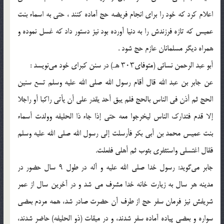
اعلام کرد که خود را برای انجام فریضه حج آماده کنند ، حتی به اسماء بنت
عمیس که تازه فرزندش را به دنیا آورده بود نیز دستور داد که غسل نموده و
همراه دیگر مسلمانان عازم حج شود .
أبو عبد الرحمن نسائی (متوفای۳۰۳ هـ) در سنن کبرای خود می‌نویسد :
عن جابر بن عبد الله قال أقام رسول الله صلى الله علیه وسلم تسع سنین
الحج ثم أذن فی الناس بالحج فلم یبق أحد یقدر على أن یأتی راکبا أو راجلا
إلا قدم فتدارک الناس لیخرجوا معه حتى إذا جاء ذا الحلیفه وولدت أسماء
بنت عمیس محمد بن أبی بکر فأرسلت إلى رسول الله صلى الله علیه وسلم
فقال اغتسلی واستثفری بثوب ثم أهلی ففعلت.
جابر می‌گوید: رسول خدا صلی الله علیه و آله در طول ۹ سال حضور در
مدینه هر سال به زیارت خانه خدا مشرف می شد و در آخرین سال از عمر
شریفش نیز فرمان سفر حج از طرف آن حضرت صادر شد، همه مردم بعضی
سواره و بعضی پیاده آماده سفر شدند، و در میقات (ذو الحلیفه) حاضر شدند،