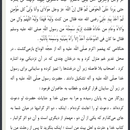
حتى یَرِدَا عَلَیَّ الْحَوْضَ ثُمَّ قال إنَّ اللَّهَ عز وجل مَوْلاَیَ وأنا وَلِیُّ کل مُؤْمِنٍ
ثُمَّ أَخَذَ بِیَدِ عَلِیٍّ رضی الله عنه فقال من کنت وَلِیَّهُ فَهَذَا وَلِیُّهُ اللَّهُمَّ وَالِ من
وَالاَهُ وَعَادِ من عَادَاهُ فقلت لِزَیْدٍ سَمِعْتُهُ من رسول اللَّهِ صلى الله علیه وسلم
فقال ما کان فی الدَّوْحَاتِ أَحَدٌ إِلاَّ رَآهُ بِعَیْنَیْهِ وَسَمِعَهُ بِأُذُنَیْهِ .
هنگامى که پیغمبر اکرم صلّى اللّه علیه و آله از حجّه الوداع بازمى‌گشت ، در
محل غدیر خم منزل کرد و به درختان چندى که در آن نزدیکى بود اشاره
کرد . اصحاب بلا فاصله زیر آن درخت‌ها را تمیز کرده و سایبانى براى رسول
خدا صلّى اللّه علیه و آله تشکیل دادند . حضرت رسول صلّى اللّه علیه و آله
در زیر آن سایبان قرار گرفت و خطاب به حاضران فرمود :
روزگار من به پایان رسیده و مرا به سوى خدا و عنایات حضرت او دعوت
کرده‌اند ، دعوت او را اجابت کرده‌ام . اینک ، دو اثر گرانبها در میان شما به
جاى مى‌گذارم که یکى از آن دو ، مهمتر از دیگرى است و آن دو اثر گرانبار ،
کتاب خدا و عترت و اهل بیت من است ؛ اینک بنگرید تا پس از رحلت من با