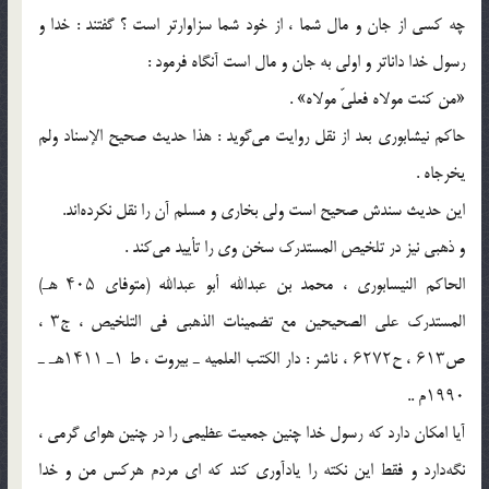
چه کسى از جان و مال شما ، از خود شما سزاوارتر است ؟ گفتند : خدا و
رسول خدا داناتر و اولی به جان و مال است آنگاه فرمود :
«من کنت مولاه فعلىّ مولاه» .
حاکم نیشابوری بعد از نقل روایت می‌گوید : هذا حدیث صحیح الإسناد ولم
یخرجاه .
این حدیث سندش صحیح است ولی بخاری و مسلم آن را نقل نکرده‌اند.
و ذهبی نیز در تلخیص المستدرک سخن وی را تأیید می‌کند .
الحاکم النیسابوری ، محمد بن عبدالله أبو عبدالله (متوفای ۴۰۵ هـ)
المستدرک علی الصحیحین مع تضمینات الذهبی فی التلخیص ، ج۳ ،
ص۶۱۳ ، ح۶۲۷۲ ، ناشر : دار الکتب العلمیه ـ بیروت ، ط ۱ـ ۱۴۱۱هـ ـ
۱۹۹۰م ..
آیا امکان دارد که رسول خدا چنین جمعیت عظیمی را در چنین هوای گرمی ،
نگه‌دارد و فقط این نکته را یادآوری کند که ای مردم هرکس من و خدا