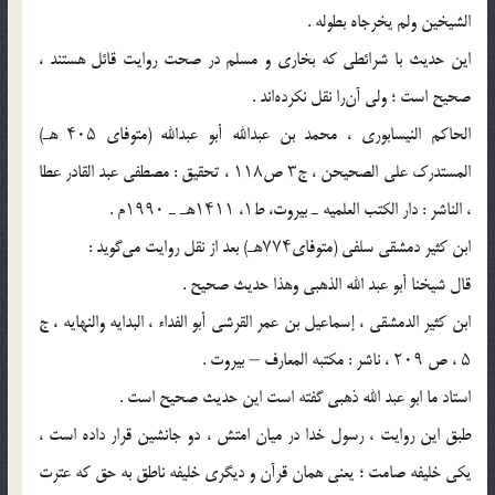
الشیخین ولم یخرجاه بطوله .
این حدیث با شرائطی که بخاری و مسلم در صحت روایت قائل هستند ،
صحیح است ؛ ولی آن‌را نقل نکرده‌اند .
الحاکم النیسابوری ، محمد بن عبدالله أبو عبدالله (متوفای ۴۰۵ هـ)
المستدرک علی الصحیحن ، ج۳ ص۱۱۸ ، تحقیق : مصطفى عبد القادر عطا
، الناشر : دار الکتب العلمیه ـ بیروت، ط۱، ۱۴۱۱هـ ـ ۱۹۹۰م .
ابن کثیر دمشقی سلفی (متوفای۷۷۴هـ) بعد از نقل روایت می‌گوید‌ :
قال شیخنا أبو عبد الله الذهبی وهذا حدیث صحیح .
ابن کثیر الدمشقی ، إسماعیل بن عمر القرشی أبو الفداء ، البدایه والنهایه ، ج
۵ ، ص ۲۰۹ ، ناشر : مکتبه المعارف – بیروت .
استاد ما ابو عبد الله ذهبی گفته است این حدیث صحیح است .
طبق این روایت ، رسول خدا در میان امتش ، دو جانشین قرار داده است ،
یکی خلیفه صامت ؛ یعنی همان قرآن و دیگری خلیفه ناطق به حق که عترت