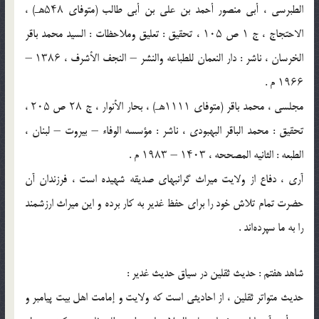
الطبرسی ، أبی منصور أحمد بن علی بن أبی طالب (متوفای ۵۴۸هـ) ،
الاحتجاج ، ج ۱ ص ۱۰۵ ، تحقیق : تعلیق وملاحظات : السید محمد باقر
الخرسان ، ناشر : دار النعمان للطباعه والنشر – النجف الأشرف ، ۱۳۸۶ –
۱۹۶۶ م .
مجلسی ، محمد باقر (متوفای ۱۱۱۱هـ) ، بحار الأنوار ، ج ۲۸ ص ۲۰۵ ،
تحقیق : محمد الباقر البهبودی ، ناشر : مؤسسه الوفاء – بیروت – لبنان ،
الطبعه : الثانیه المصححه ، ۱۴۰۳ – ۱۹۸۳ م .
آری ، دفاع از ولایت میراث گرانبهای صدیقه شهیده است ، فرزندان آن
حضرت تمام تلاش خود را برای حفظ غدیر به کار برده و این میراث ارزشمند
را به ما سپرده‌اند .
شاهد هفتم : حدیث ثقلین در سیاق حدیث غدیر :
حدیث متواتر ثقلین ، از احادیثی است که ولایت و إمامت اهل بیت پیامبر و