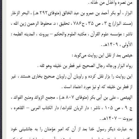
من نصره واخذل من خذله .
البزار ، أبو بکر أحمد بن عمرو بن عبد الخالق (متوفای۲۹۲ هـ) ، البحر الزخار
(مسند البزار) ج ۳ ، ص ۳۵ ، ح۷۸۶ ، تحقیق : د. محفوظ الرحمن زین الله ،
ناشر : مؤسسه علوم القرآن ، مکتبه العلوم والحکم – بیروت ، المدینه الطبعه :
الأولى ، ۱۴۰۹هـ .
هیثمی بعد از نقل این روایت می‌گوید :
رواه البزار ورجاله رجال الصحیح غیر فطر بن خلیفه وهو ثقه .
این روایت را بزار نقل کرده و راویان آن راویان صحیح بخاری هستند ، غیر
از فطر بن خلیفه که او نیز مورد اعتماد است .
الهیثمی ، علی بن أبی بکر (متوفای ۸۰۷ هـ) ، مجمع الزوائد ومنبع الفوائد ،
ج ۹ ، ص ۱۰۵ ، ناشر : دار الریان للتراث/‌ دار الکتاب العربی – القاهره ،
بیروت – ۱۴۰۷هـ .
به عبارت دیگر رسول خدا بعد از آن که امیر مؤمنان را به جانشینی خود