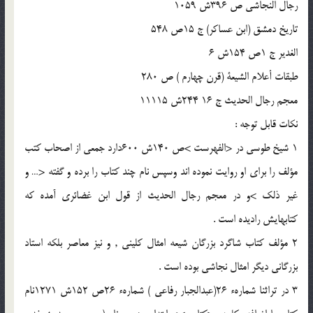
رجال النجاشى ص 396ش 1059
تاريخ دمشق (ابن عساكر) ج 15ص 548
الغدير ج 1ص 154ش 6
طبقات أعلام الشيعة (قرن چهارم ) ص 280
معجم رجال الحديث ج 16 244ش 11115
نكات قابل توجه :
1 شيخ طوسى در <الفهرست >ص 140ش 600دارد جمعى از اصحاب كتب
مؤلف را براى او روايت نموده اند وسپس نام چند كتاب را برده و گفته <… و
غير ذلك >و در معجم رجال الحديث از قول ابن غضائرى آمده كه
كتابهايش راديده است .
2 مؤلف كتاب شاگرد بزرگان شيعه امثال كلينى , و نيز معاصر بلكه استاد
بزرگانى ديگر امثال نجاشى بوده است .
3 در تراثنا شمارهء 26(عبدالجبار رفاعى ) شمارهء 26ص 152ش 1271نام