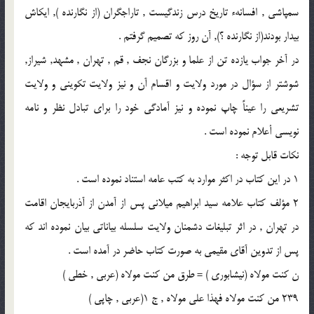
سمپاشى , افسانهء تاريخ درس زندگيست , تاراجگران (از نگارنده ), ايكاش
بيدار بودند(از نگارنده ؟), آن روز كه تصميم گرفتم .
در آخر جواب يازده تن از علما و بزرگان نجف , قم , تهران , مشهد, شيراز,
شوشتر از سؤال در مورد ولايت و اقسام آن و نيز ولايت تكوينى و ولايت
تشريعى را عيناً چاپ نموده و نيز آمادگى خود را براى تبادل نظر و نامه
نويسى أعلام نموده است .
نكات قابل توجه :
1 در اين كتاب در اكثر موارد به كتب عامه استناد نموده است .
2 مؤلف كتاب علامه سيد ابراهيم ميلانى پس از آمدن از آذربايجان اقامت
در تهران , در اثر تبليغات دشمنان ولايت سلسله بياناتى بيان نموده اند كه
پس از تدوين آقاى مقيمى به صورت كتاب حاضر در آمده است .
ن كنت مولاه (نيشابورى ) = طرق من كنت مولاه (عربى , خطى )
239 من كنت مولاه فهذا على مولاه , ج 1(عربى , چاپى )