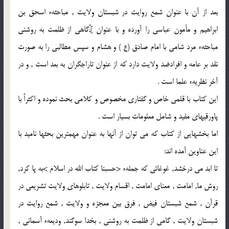
بعد از آن با عنوان شمع روايت در شبستان ولايت , مباحثهء اسحق بن
ابراهيم و مأمون عباسى را آورده و با عنوان ];ّّگاهى از ظلمت به روشنى
مباحثهء مرد شامى با امام صادق (ع ) و هشام و سپس مطالبى را به صورت
نقد بر عامه و افرادضد ولايت دارد كه از عنوان تاراجگران به بعد است , و در
آخر نظريهء علما است .
اين كتاب با قلمى خاص و گفتارى مخصوص و كلامى بحث نموده و اكثراً با
پاورقيهاى مفيد و شامل معلومات بسيار است .
اما بخشهايى از كتاب كه مى توان از آنها به عنوان مهمترين بحثها ناميد با
اين عناوين آمده اند:
تا ابد مى درخشد, غوغائى كه جملهء <حسبنا كتاب الله در اسلام >به پا كرد,
روش ما, امامت , معناى امامت , اقسام ولايت , تابلوهاى ولايت تشريعى در
قرآن , شمع شبستان فيض , فرق بين معجزه و ولايت , شمع روايت در
شبستان ولايت , گامى از ظلمت به روشنى , بخدا سوگند, وديعهء آسمانى ,