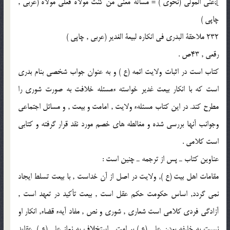
];ّّعنى المولى (نحوى ) = مسألة معنى من كنت مولاه فعلى مولاه (عربى ,
چاپى )
232 ملاحقة البدرى فى انكاره لبيعة الغدير (عربى , چاپى )
رقعى , 43ص .
كتاب است در اثبات ولايت ائمه (ع ) و به عنوان جواب شخصى بنام بدرى
است كه با انكار بيعت غدير خواسته ءمسئله خلافت به صورت شورى را
مطرح كند. در اين كتاب مسئلهء ولايت , امامت و بيعت , و مسائل اجتماعى
وجوانب آنها بررسى شده و مغالطه هاى خصم مورد نقد قرار گرفته و كتابى
است كلامى .
عناوين كتاب ـ پس از ترجمه ـ چنين است :
مقامات اهل بيت (ع ), ولايت در اصل از آن خداست , با بيعت تسلط ايجاد
نمى گردد, اساس حكومت حكم عقل است , بيعت تأكيد در تعهد است ,
آزادگى فردى كلامى است شعارى , شورى و نص , مفاد آيهء قضاء, انكار او
نسبت به خليفه بودن على (ع ) بر امت , استخلاف به نماز على (ع ), عقايد