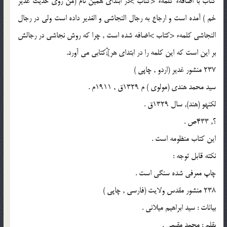
كتاب با اضافهء كلمهء <كتاب >در ابتداى همين نام (من روى حديث غدير
خم ) آمده است و ارجاع به رجال النجاشى و الغدير داده است ولى در رجال
النجاشى كلمهء <كتاب >اضافه شده است , چرا كه روش نجاشى در رجالش
بر اين است كه اين كلمه را در ابتداى هر];ّّكتابى مى آورد.
237 منشور غدير (اردو , چاپى )
سيد محمد هندى (مولوى ) م 1329ق , 1911م .
لكنهو (هند), سال 1329ق .
؟, 433ص .
اين كتاب منظومه است .
نكته قابل توجه :
چاپ معرفى شده سنگى است .
238 منشور مقدس ولايت (فارسى , چاپى )
بيانات : سيد ابراهيم ميلانى .
بقلم : محمد مقيمى .