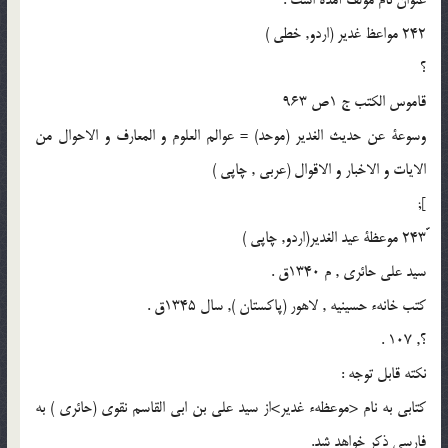
242 مواعظ غدير (اردو, خطى )
؟
قاموس الكتب ج 1ص 963
وسوعة عن حديث الغدير (موحد) = عوالم العلوم و المعارف و الاحوال من
الايات و الاخبار و الاقوال (عربى , چاپى )
];
سيد على حائرى , م 1340ق .
كتب خانهء حسينيه , لاهور (پاكستان ), سال 1345ق .
؟, 107 .
نكته قابل توجه :
كتابى به نام <موعظهء غدير>از سيد على بن ابى القاسم نقوى (حائرى ) به
فارسى ذكر خواهد شد.