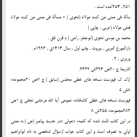
251ـ 254آمده است .
سألة فى معنى من كنت مولاه (نحوى ) = مسألة فى معنى من كنت مولاه
فعلى مولاه (عربى , چاپى )
محمد بن موسى نحوى (ابوجعفر, رامى ) م قرن 5ق .
دارالمورخ العربى , بيروت , چاپ اول , سال 1414ق , 1993م .
وزيرى , 2 .
الذريعة ج 20ص 394ش 3632.
];ك ك فهرست نسخه هاى خطى مجلس (سابق ) ج 7ص 30مجموعهء
8ش 5
فهرست نسخه هاى خطى كتابخانهء عمومى آية الله مرعشى نجفى ج 1ص
283مجموعهء 255ش 8
در اين كتاب ثابت شده كه كلمهء <مولى >در حديث پيامبر (ص ) به معنى
اولى به تصرف است و اين كتاب جواب ازسؤال شخصى به نام ابوابراهيم