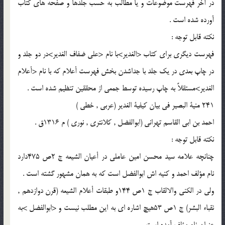
در آخر فهرست موضوعات و يا مطالب به حسب جلدها و صفحه هاى كتاب
آورده شده است .
نكته قابل توجه :
فهرست ديگرى براى كتاب <الغدير>با نام <على ضفاف الغدير>در دو جلد و
در چاپ بعدى در يك جلد با جداشدن بخش فهرست أعلام كه با نام <أعلام
الغدير>مستقلاً به چاپ رسيده توسط جمعى از محققين تنظيم شده است .
241 منية البصير فى بيان كيفية الغدير (عربى , خطى )
احمد بن ابى القاسم تهرانى (ابوالفضل , كلانترى , نورى ) م 1316ق .
نكته قابل توجه :
چنانچه علامه سيد محسن امين عاملى در أعيان الشيعه ج 2ص 475دارد
نام مؤلف احمد و كنيه اش ابوالفضل است كه به همان مشهور گشته است .
ولى در الكنى والالقاب ج 1ص 144و طبقات أعلام الشيعه (قرن دوازدهم ,
نقباء البشر) ج 1ص 53هيچ اشاره اى به اين مطلب نيست و <ابوالفضل >به
عنوان نام مؤلف آمده است .