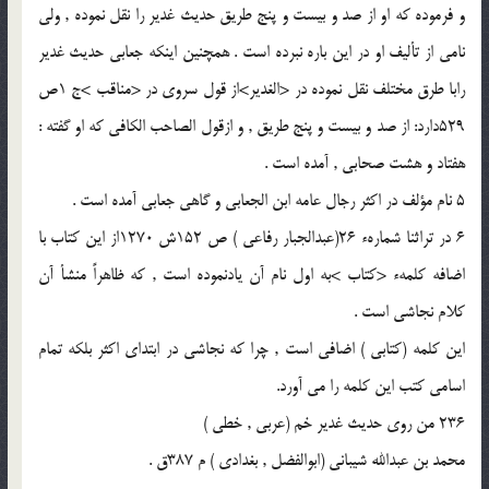
و فرموده كه او از صد و بيست و پنج طريق حديث غدير را نقل نموده , ولى
نامى از تأليف او در اين باره نبرده است . همچنين اينكه جعابى حديث غدير
رابا طرق مختلف نقل نموده در <الغدير>از قول سروى در <مناقب >ج 1ص
529دارد: از صد و بيست و پنج طريق , و ازقول الصاحب الكافى كه او گفته :
هفتاد و هشت صحابى , آمده است .
5 نام مؤلف در اكثر رجال عامه ابن الجعابى و گاهى جعابى آمده است .
6 در تراثنا شمارهء 26(عبدالجبار رفاعى ) ص 152ش 1270از اين كتاب با
اضافه كلمهء <كتاب >به اول نام آن يادنموده است , كه ظاهراً منشأ آن
كلام نجاشى است .
اين كلمه (كتابى ) اضافى است , چرا كه نجاشى در ابتداى اكثر بلكه تمام
اسامى كتب اين كلمه را مى آورد.
236 من روى حديث غدير خم (عربى , خطى )
محمد بن عبدالله شيبانى (ابوالفضل , بغدادى ) م 387ق .