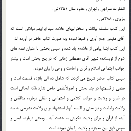
انشارات معراجى , تهران , حدود سال 1351ش .
وزيرى , 388ص .
اين كتاب سلسله بيانات و سخنرانيهاى علامه سيد ابرايهم ميلانى است كه
آقاى مقيمى جمع آورى و ضبط نموده وبه صورت كتاب حاضر در آورده اند.
اين كتاب ابتدا پيامى از علامهء ياد شده و سپس بخشى با عنوان نعمه هاى
شوم از نويسندهء شهير آقاى مصطفى زمانى كه در پنج بخش است و بيشتر
جوانب اجتماعى اسلام و قرآن و امامت و وحى را بيان نموده .
سپس كتاب حاضر شروع مى گردد, كه شامل ده الى يانزده قسمت است و
بعضى از قسمتها در چند بخش و اصولاًنظمى خاص ندارد بلكه ابحاثى است
در غدير و ولايت و جوانب كلامى و اجتماعى و عقلى دربارهء منافقين و
ولايت وامامت و نيز معنى و اقسام آنها, استشهاد براى ولايت تشريعى به سه
آيهء از قرآن و براى ولايت تكوينى به هشت آيه , وبحثى دربارهء فيض و
سپس فرق بين معجزه و ولايت را بيان نموده است .