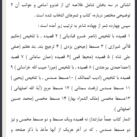
انشائى در سه بخش شامل خلاصه اى از غديرو اسامى و جوانب آن 2
توضيحى مختصر دربارهء كتاب و شعرهاى انتخاب شده است .
سپس چهارده شعر از چهاده شاعر به ترتيب زير آمده است :
1 قصيده با تلخيص (ناصر خسرو قباديانى ) 2 قصيده , با تلخيص (حكيم
قاآنى شيرازى ) 3 مسمط (جيحون يزدى ) 4 ترجيج بند, بند هفتم (صفى
على شاه ) 5 قصيده (محيط قمى )6 قصيده (عمان سامانى ) 7 قصيد
(احمداحمدى بيرجندى ) 8 قصيده , با تلخيص (ميرزا حبيب الله خراسانى ) 9
قصيده با تلخيص (اديب الممالك ) 10مسمط مسدس , با تلخيص (يحيى )
11 مسمط مسدس (رفعت سمنانى ) 12 مسمط مربع (آية الله اصفهانى )
13مسمط مخمس (ملك الشعراء بهار) 14 مسمط مخمس (محمد حسين
اصفهانى ).
اشعار كتاب جمعاً عبارتنداز: نه قصيده ويك مسمط و دو مسمط مخمس و نيز
دو مسمط مسدس , كه در آخر هريك از آنها مأخذ با ذكر صفحه و