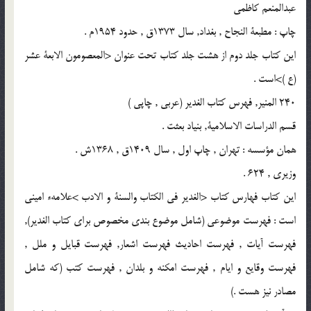
عبدالمنعم كاظمى
چاپ : مطبعة النجاح , بغداد, سال 1373ق , حدود 1954م .
اين كتاب جلد دوم از هشت جلد كتاب تحت عنوان <المعصومون الابعة عشر
(ع )>است .
240 المنير, فهرس كتاب الغدير (عربى , چاپى )
قسم الدراسات الاسلامية, بنياد بعثت .
همان مؤسسه : تهران , چاپ اول , سال 1409ق , 1368ش .
وزيرى , 624 .
اين كتاب فهارس كتاب <الغدير فى الكتاب والسنة و الادب >علامهء امينى
است : فهرست موضوعى (شامل موضوع بندى مخصوص براى كتاب الغدير),
فهرست آيات , فهرست احاديث فهرست اشعار, فهرست قبايل و ملل ,
فهرست وقايع و ايام , فهرست امكنه و بلدان , فهرست كتب (كه شامل
مصادر نيز هست .)