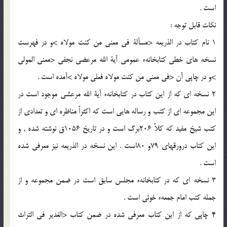
است .
نكات قابل توجه :
1 نام كتاب در الذريعه <مسألة فى معنى من كنت مولاه >و در فهرست
نسخه هاى خطى كتابخانهء عمومى آية الله مرعضى نجفى <معنى المولى
>و در چاپى آن <فى معنى من كنت مولاه فعلى مولاه >آمده است .
2 نسخه اى كه از اين كتاب در كتابخانهء آية الله مرعشى موجود است در
اين مجموعه اى از كتب و رساله هايى است كه اكثراً مناظره اى و تعدادى از
كتب شيخ مفيد كه كلاً 206برگ است و در تاريخ 1056ق نوشته شده , و
اين كتاب درورقهاى 79و 80است . اين نسخه در الذريعه نيز معرفى شده
است .
3 نسخه اى كه در كتابخانهء مجلس سابق است در ضمن مجموعه و از
جمله كتب امام جمعهء خوئى است .
4 چاپى كه از اين كتاب معرفى شده در ضمن كتاب <الغدير فى التراث