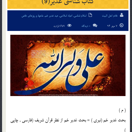
کتاب شناسی غدیر(9)
خادم اهل البیت
اسلام شناسی
,
اعیاد اسلامی
,
عید غدیر خم
,
ماهها و روزهای خاص
7 مهر 94
0 دیدگاه
1659بازدید
( م )
بحث غدير خم (نيرى ) = بحث غدير خم از نظر قرآن شريف (فارسى , چاپى
)