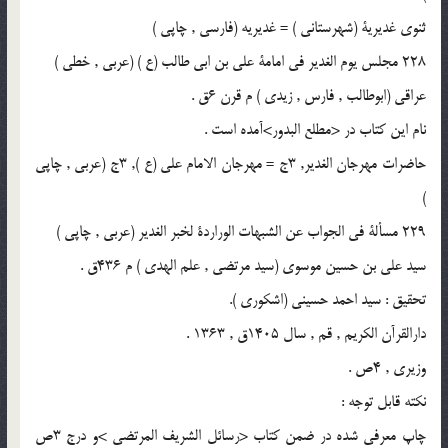
ثنوى غديرية (شهرستانى ) = غديريه (فارسى , چاپى )
228 مجلس يوم الغدير فى امامة على بن ابى طالب (ع ) (عربى , خطى )
عراقى (ابوطالب , فارس , زيدى ) م قرن 6ق .
نام اين كتاب در <مطلع البدور>آمده است .
حاضرات مهرجان الغدير, 3ج = مهرجان الامام على (ع ), 3ج (عربى , چاپى
)
229 مسألة فى الجواب عن الشبهات الوراردة لخبر الغدير (عربى , چاپى )
سيد على بن حسين موسوى (سيد مرتضى , علم الهدى ) م 436ق .
تحقيق : سيد احمد حسينى (اشكورى ).
دارالقرآن الكريم , قم , سال 1405ق , 1363 .
وزيرى , 4ص .
نكته قابل توجه :
چاپ معرفى شده در ضمن كتاب <رسائل الشريف المرتضى >و درج 3ص