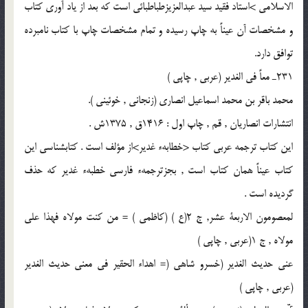
الاسلامى >استاد فقيد سيد عبدالعزيزطباطبائى است كه بعد از ياد آورى كتاب
و مشخصات آن عيناً به چاپ رسيده و تمام مشخصات چاپ با كتاب نامبرده
توافق دارد.
231ـ معاً فى الغدير (عربى , چاپى )
محمد باقر بن محمد اسماعيل انصارى (زنجانى , خوئينى ).
انتشارات انصاريان , قم , چاپ اول : 1416ق , 1375ش .
اين كتاب ترجمه عربى كتاب <خطابهء غدير>از مؤلف است . كتابشناسى اين
كتاب عيناً همان كتاب است , بجزترجمهء فارسى خطبهء غدير كه حذف
گرديده است .
لمعصومون الاربعة عشر, ج 2(ع ) (كاظمى ) = من كنت مولاه فهذا على
مولاه , ج 1(عربى , چاپى )
عنى حديث الغدير (خسرو شاهى (= اهداء الحقير فى معنى حديث الغدير
(عربى , چاپى )