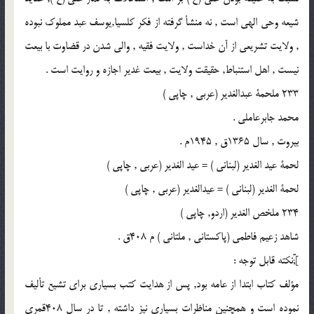
شيعه وحى الهى است , نه منشأ گرفته از فكر كلسيا,يوسف عبد مملوك نبوده
, ولايت تشريعى از آن خداست , ولايت فقيه , والى شدن در قضاوت با بيعت
نيست , اهل استنباط, حقيقت ولايت , بيعت غدير اجازه و روايت است .
233 ملحمة عبدالغدير (عربى , چاپى )
محمد جابرعاملى .
بيروت , سال 1365ق , 1945م .
لحمة عيد الغدير (لبنانى ) = عيد الغدير (عربى , چاپى )
لحمة الغدير (لبنانى ) = عيدالغدير (عربى , چاپى )
234 ملخص الغدير (اردو, چاپى )
شاهد زعيم فاطمى (پاكستانى , ملتانى ) م 408ق .
];ّّنكته قابل توجه :
مؤلف كتاب ابتدا از عامه بود, پس از هدايت كتب بسيارى براى تشيع تأليف
نموده است و همچنين مناظرات بسيارى نيز داشته , تا در سال 408قمرى