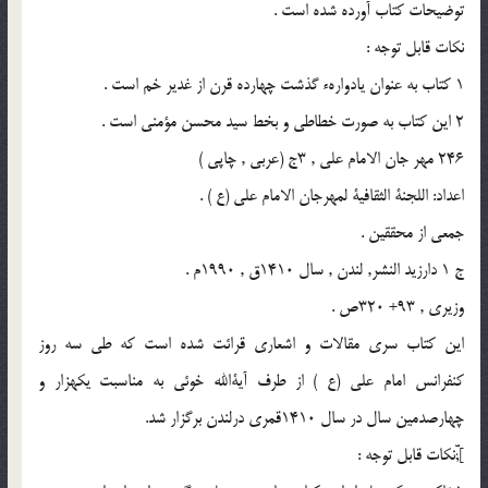
توضيحات كتاب آورده شده است .
نكات قابل توجه :
1 كتاب به عنوان يادوارهء گذشت چهارده قرن از غدير خم است .
2 اين كتاب به صورت خطاطى و بخط سيد محسن مؤمنى است .
246 مهر جان الامام على , 3ج (عربى , چاپى )
اعداد: اللجنة الثقافية لمهرجان الامام على (ع ) .
جمعى از محققين .
ج 1 دارزيد النشر, لندن , سال 1410ق , 1990م .
وزيرى , 93+ 320ص .
اين كتاب سرى مقالات و اشعارى قرائت شده است كه طى سه روز
كنفرانس امام على (ع ) از طرف آيةالله خوئى به مناسبت يكهزار و
چهارصدمين سال در سال 1410قمرى درلندن برگزار شد.
];ّّنكات قابل توجه :