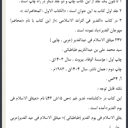
1 تاكنون يك جلد از اين كتاب چاپ و دو جلد ديگر در راه چاپ است .
2 جلد اول كتاب به اين عنوان است : <الكتاب الاول : المحاضرات >.
3 در كتاب <الغدير فى التراث الاسلامى >از اين كتاب با نام <محاضرا
مهرجان الغدير>ياد نموده است .
247 ميثاق الاسلام فى عيدالغدير (عربى , چاپى )
سيد محمد على بن عبدالكريم طباطبائى .
چاپ اول : مؤسسة الوفاء, بيروت , سال 1403ق .
چاپ دوم : همان ناشر, سال 1404ق , 1983م .
؟, 64ص .
نكته قابل توجه :
اين كتاب در <كتابنامهء غدير خم >ص 15ش 46با نام <ميثاق الاسلام فى
يوم الغدير>آمده است .
يثاق الاسلام فى يوم الغدير (طباطبائى )= ميثاق الاسلام فى عيد الغدير(عربى
, چاپى )