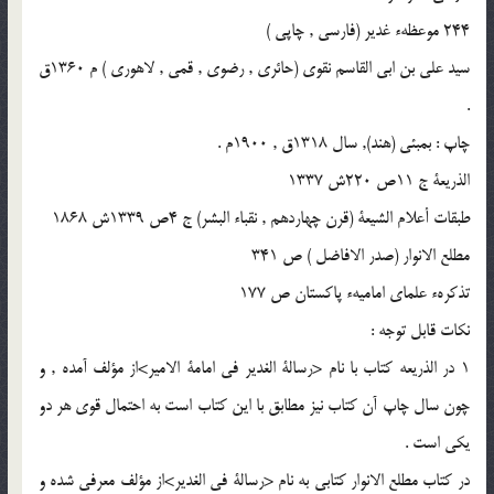
244 موعظهء غدير (فارسى , چاپى )
سيد على بن ابى القاسم نقوى (حائرى , رضوى , قمى , لاهورى ) م 1360ق
.
چاپ : بمبئى (هند), سال 1318ق , 1900م .
الذريعة ج 11ص 220ش 1337
طبقات أعلام الشيعة (قرن چهاردهم , نقباء البشر) ج 4ص 1339ش 1868
مطلع الانوار (صدر الافاضل ) ص 341
تذكرهء علماى اماميهء پاكستان ص 177
نكات قابل توجه :
1 در الذريعه كتاب با نام <رسالة الغدير فى امامة الامير>از مؤلف آمده , و
چون سال چاپ آن كتاب نيز مطابق با اين كتاب است به احتمال قوى هر دو
يكى است .
در كتاب مطلع الانوار كتابى به نام <رسالة فى الغدير>از مؤلف معرفى شده و