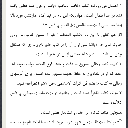
1 احتمال مى رود نام كتاب <نخب المناقب >باشد, و چون سند قطعى يافت
نشد در حد احتمال است . موارديكه اين نام در آنها آمده عبارتنداز: مورد بالا
(علامهء امينى از <ضياءالعالمين >), الغدير ج 1ص 17
اگر هم كتابى با اين نام <نخب المناقب ) غير از همين كتاب (من روى
حديث غدير خم ) باشد نمى توان آن را در كتب غدير نام برد, چرا كه مستقل
بودن آن ثابت نيست و شايد بخشى از آن در غدير است .>
2 كليهء كتب رجالى تصريح به دقت و حفظ فوق العادهء مؤلف نموده اند.
آمده كه او در بغداديون به حفظ حديث مشهور بوده است . براى آدرسهاى
رجالى به كتاب <الغدير فى التراث الاسلامى >ص 51و 52مراجعه شود.
3 مؤلف كتاب ظاهراً شيعه است , چنانچه در <الانساب >سمعانى ج 2ص
65آمده است .
همچنين مؤلف شاگرد ابن عقده و استاددار قطنى است .
];ّّ4 در كتاب <مناقب >ابن شهر آشوب مورد ياد شده با اينكه نام مؤلف آمده