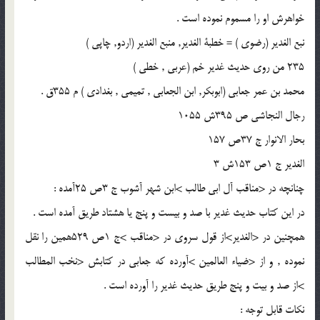
خواهرش او را مسموم نموده است .
نبع الغدير (رضوى ) = خطبة الغدير, منبع الغدير (اردو, چاپى )
235 من روى حديث غدير خم (عربى , خطى )
محمد بن عمر جعابى (ابوبكر, ابن الجعابى , تميمى , بغدادى ) م 355ق .
رجال النجاشى ص 395ش 1055
بحار الانوار ج 37ص 157
الغدير ج 1ص 153ش 3
چنانچه در <مناقب آل ابى طالب >ابن شهر آشوب ج 3ص 25آمده :
در اين كتاب حديث غدير با صد و بيست و پنج يا هشتاد طريق آمده است .
همچنين در <الغدير>از قول سروى در <مناقب >ج 1ص 529همين را نقل
نموده , و از <ضياء العالمين >آورده كه جعابى در كتابش <نخب المطالب
>از صد و بيت و پنج طريق حديث غدير را آورده است .
نكات قابل توجه :