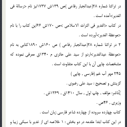
در تراثنا شماره 28(عبدالجبار رفاعى )ص 139ش 1737نيز نام <رسالة فى
الغدير>آمده است .
در كتاب <الغدير فى التراث الاسلامى >ص 170ش 66اين كتاب را با نام
<موعظة الغدير>آورده است .
2 در تراثنا شماره 28(عبدالجبار رفاعى ) ص 160ش 1890كتابى به نام
<موعظة عيدالغدير>اردو از سيد على حائرى م 1340ق معرفى نموده كه
مشخصات چاپى آن با اين كتاب متفاوت است .
245 مهر آب خم (فارسى , چاپى )
گزينش و تصحيح : سيد على رضوى .
];ّّناشر: مؤلف , چاپ اول , سال 1410ق , 1369ش .
وزيرى , 46ص .
كتاب چهارده سروده از چهارده شاعر فارسى زبان است .
در اين كتاب ابتدا مقدمه در دو بخش : 1 خلاصه اى از غدير با سبكى زيبا و