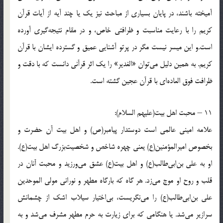
آمیخته باشند، در پایان بسیاری از مباحث نیز یک یا چند آیه از آیات قرآن
کریم را با رعایت مناسبت و ظرافتی خاص، و در مقام نتیجه‌گیری آورده
است.و این میسر نیست مگر در پرتو آشنایی عمیق و گسترده ایشان با قرآن
کریم. به همین دلیل می‌توان «الغدیر» را یک اثر قرآنی دانست که با دقت و
ظرافت فوق العاده‌ای با قرآن عجین گشته است.
11 – محبت اهل بیت(علیهم السلام):
علامه امینی عالمی است دوستدار پیامبر(ص) و اهل بیت آن حضرت و
بخصوص امیرالمؤمنین(ع) یعنی چهره شاخص و شخصیت‌بزرگ اهل بیت(ع).
او به علی بن‌ابی‌طالب(ع) و اهل بیت(ع) عشق می‌ورزید و محبت آنان در
قلب و روح او موج می‌زد. هر گاه که بارگاه مطهر و نورانی مولی الموحدین
علی بن‌ابی‌طالب(ع) را می‌نگریست، بی‌اختیار سیلاب اشک از چشمانش
سرازیر می‌شد. یا هنگامی که برای زیارت به حرم مطهر مشرف می‌شد و به