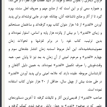
فراوان دیگری را بعنوان شاهد و مؤید، در تایید مطلب مورد نظر، ذکر می‌کند،
و همواره سعی او بر این است که از منابع مهم و معروف اهل سنت، بهره
گیرد تا از آثار و منابع ناشناخته آنان. چنانکه خود در جایی نوشته‌اند برای پدید
آوردن «الغدیر» از 15 هزار عنوان کتاب بهره گرفته‌اند و ساختمان مستحکم
و زیبای «الغدیر» را بر بیش از پانزده هزار پایه و اساس، استوار نموده‌اند و
بدین ترتیب، کتاب خود را در برابر لغزشها و تحولات زمان
مصونیت‌بخشیده‌اند. این آمار مربوط است‌به زمان انتشار جلدهای سوم و
چهارم «الغدیر» و مرحوم امینی از آن زمان به بعد نیز تا پایان عمر، همه
وقت‌خویش را صرف تکمیل «الغدیر» نموده‌اند. به همین دلیل آگاهان و
کارشناسان مربوطه عقیده دارند که علامه امینی برای پدید آوردن «الغدیر»
در طی مدت بیش از چهل سال، حداقل از 20 هزار عنوان کتاب استفاده
نموده است.
صاحب «الغدیر» از قدیمی‌ترین آثار و تالیفات گرفته تا آخرین دستاوردهای
علمی که در موضوع «غدیر» به جهان دانش عرضه شده، کمک گرفته و