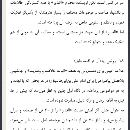
سر در گمی است. لکن نویسنده محترم «الغدیر» با همه گستردگی اطلاعات
و دانشها، مباحث و موضوعات مختلف را بسیار هنرمندانه از یکدیگر تفکیک
نموده و بانظم و اسلویی خاص به عرضه آن پرداخته است.
اما «الغدیر» از این جهت نیز مستثنی است، و مطالب آن به خوبی از هم
تفکیک شده و متمایز گشته است.
18- روشی ایده‌آل در اقامه دلیل:
علامه امینی برای دست‌یابی به هدف «اثبات خلافت و وصایت‌» و جانشینی
بلافصل پیامبر(ص) برای امام علی بن‌ابی‌طالب(ع) در هر بحثی که پا نهاده و
به هر موضوعی پرداخته، در نگاه اول چنین به نظر می‌رسد که بیش از حد
نیاز، به اقامه برهان و ارائه دلیل، مبادرت نموده است.
به عنوان مثال: اگر امینی حدیث «الغدیر» را از 20 تن از صحابه و یاران
پیامبر(ص)، و یا از 30 تن از دانشمندان برجسته اهل سنت نقل می‌نمود،
برای اثبات مقصود او کافی بود. یا اگر این حدیث را از چند تن از صاحبان