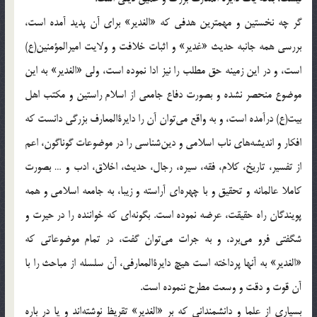
گر چه نخستین و مهمترین هدفی که «الغدیر» برای آن پدید آمده است،
بررسی همه جانبه حدیث «غدیر» و اثبات خلافت و ولایت امیرالمؤمنین(ع)
است، و در این زمینه حق مطلب را نیز ادا نموده است، ولی «الغدیر» به این
موضوع منحصر نشده و بصورت دفاع جامعی از اسلام راستین و مکتب اهل
بیت(ع) درآمده است، و به واقع می‌توان آن را دایرة‌المعارف بزرگی دانست که
افکار و اندیشه‌های ناب اسلامی و دین‌شناسی را در موضوعات گوناگون، اعم
از تفسیر، تاریخ، کلام، فقه، سیره، رجال، حدیث، اخلاق، ادب و … بصورت
کاملا عالمانه و تحقیق و با چهره‌ای آراسته و زیبا، به جامعه اسلامی و همه
پویندگان راه حقیقت، عرضه نموده است. بگونه‌ای که خواننده را در حیرت و
شگفتی فرو می‌برد، و به جرات می‌توان گفت، در تمام موضوعاتی که
«الغدیر» به آنها پرداخته است هیچ دایرة‌المعارفی، آن سلسله از مباحث را با
آن قوت و دقت و وسعت مطرح ننموده است.
بسیاری از علما و دانشمندانی که بر «الغدیر» تقریظ نوشته‌اند و یا در باره