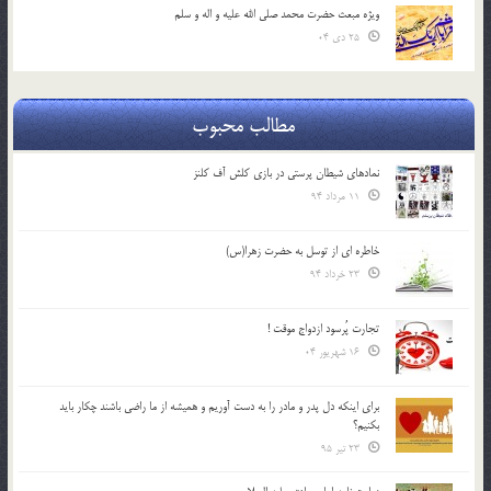
ویژه مبعث حضرت محمد صلی الله علیه و اله و سلم
25 دی 04
مطالب محبوب
نمادهای شیطان پرستی در بازی کلش آف کلنز
11 مرداد 94
خاطره ای از توسل به حضرت زهرا(س)
23 خرداد 94
تجارت پُرسود ازدواج موقت !
16 شهریور 04
براي اينكه دل پدر و مادر را به دست آوريم و هميشه از ما راضي باشند چكار بايد
بكنيم؟
23 تیر 95