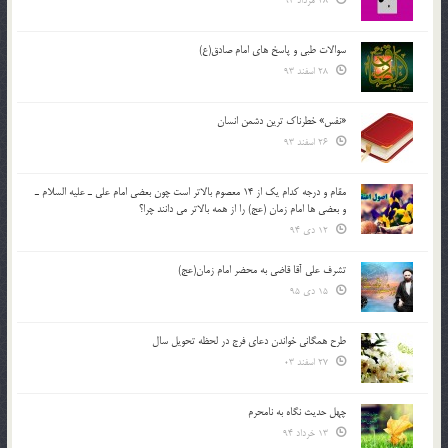
28 مرداد 94
سوالات طبی و پاسخ های امام صادق(ع)
28 اسفند 93
«نفس» خطرناک ترین دشمن انسان
26 اسفند 93
مقام و درجه كدام يك از 14 معصوم بالاتر است چون بعضي امام علي ـ عليه السلام ـ
و بعضي ها امام زمان (عج) را از همه بالاتر مي دانند چرا؟
12 دی 94
تشرف علي آقا قاضي به محضر امام زمان(عج)
15 دی 95
طرح همگانی خواندن دعای فرج در لحظه تحویل سال
27 اسفند 03
چهل حدیث نگاه به نامحرم
13 خرداد 94