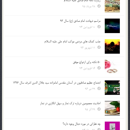
زیارت نامه امام صادق علیه السلام
28 مرداد 95
مراسم شهادت امام صادق (ع) سال 93
10 فروردین 94
جذب کمک های مردمی موکب امام علی علیه السلام
11 شهریور 96
50 نکته برای ازدواج موفق
16 فروردین 94
اجتماع عظیم صادقیون در آستان مقدس امامزاده سید جلال الدین اشرف سال 1396
29 تیر 96
احادیث معصومین درباره ترک نماز و سهل انگاری در نماز
29 آذر 95
چه نظراتی در مورد دجال وجود دارد؟