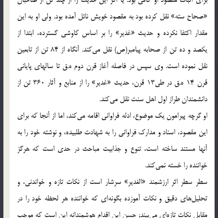
«صحاح سته‌» نقل کرده بود به مقصود خویش نائل آمده بود. ولی او به این
مقدار اکتفا نکرده و حدیث «غدیر» را بر اساس کاوشی گسترده، ابتدا از
یکصد و ده تن از صحابه پیامبر(ص) نقل می‌کند. آنگاه از 84 تن از تابعین
نقل نموده است. وی سپس در فاصله آغاز قرن دوم ه.ق تا سالهای پایانی
قرن 14 ه.ق در طی‌13 قرن، حدیث «غدیر» را از منابع و آثار 360 تن از
دانشمندان طراز اول اهل سنت نقل می‌کند.
او گرچه پیرامون یک موضوع، ادله فراوانی اقامه می‌کند، اما از آنجا که برای
این مقصود، اسناد و مدارک فراوانی را به شهادت طلبیده، و نوشته خود را به
آنها مستند ساخته است، تنوع و جذابیت مباحث در حدی است که هرگز
خواننده را خسته نمی‌کند.
سطر سطر اثر ارزشمند «الغدیر» سرشار است از نکات تازه و خواندنی، و
تحلیل‌های دقیق و نکات آموزده بگونه‌ای که خواننده هر لحظه خود را در
مقابل نکات تازه‌ای می‌بیند; حسن این اقدام هوشمندانه این است که موجب