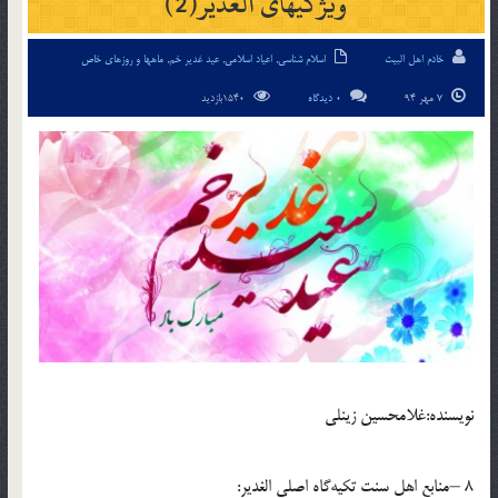
ویژگیهای الغدیر(2)
خادم اهل البیت
اسلام شناسی
,
اعیاد اسلامی
,
عید غدیر خم
,
ماهها و روزهای خاص
7 مهر 94
0 دیدگاه
1540بازدید
نويسنده:غلامحسین زینلی
8 –منابع اهل سنت تکیه‌گاه اصلی الغدیر: