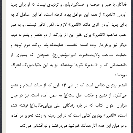
فداکار، با صبر و حوصله و خستگی‌ناپذیر. و تردیدی نیست که او برای پدید
آوردن «الغدیر» از همه این عوامل بهره گرفته است، اما این عوامل گرچه
برای پدید آوردن اثری مانند «الغدیر» لازم‌اند، لکن کافی نیستند، و به طور
حتم، صاحب «الغدیر» برای خلق این اثر بزرگ، از دو عنصر و پشتوانه مهم
دیگر نیز برخوردار بوده است: نخست، عنایت‌خداوند بزرگ، دوم توجه و
حمایت صاحب ولایت‌حضرت امیرالمؤمنین(ع). همچنان که بسیاری از
دانشمندانی که بر «الغدیر» تقریظ نوشته‌اند نیز به این حقیقت‌بزرگ اعتراف
نموده‌اند.
الغدیر بهترین دفاعی است که در طی 14 قرن که از حیات اسلام و تشیع
می‌گذرد، از تشیع و مکتب اهل بیت(ع) به عمل آمده است. نیز در میان
هزاران عنوان کتاب که در باره زندگانی علی بن‌ابی‌طالب(ع) نوشته شده
است، «الغدیر» بهترین کتابی است که در این زمینه به رشته تحریر در آمده،
و در میان این همه آثار همانند خورشید می‌درخشد و نورافشانی می‌کند.