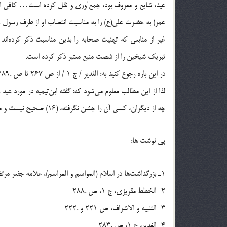
عيد، شايع و معروف بود، جمع‌آورى و نقل كرده است… كافى اس
عمر) به حضرت على(ع) را به مناسبت انتصاب او از طرف رسول خ
غير از منابعى كه تهنيت صحابه را بدين مناسبت ذكر كرده‌اند 
تبريك شيخين را از شصت منبع معتبر ذكر كرده است.
در اين باره رجوع كنيد به: الغدير / ج 1 / از ص 267 تا ص .289
لذا از اين مطالب معلوم مى‌شود كه: گفته ابن‌تيميه در مورد عيد
چه از ديگران، كسى آن را جشن نگرفته، (16) صحيح نيست و مستند به دليل علمى يا تاريخى نمى‌باشد و دلائل محكم خلاف آن را ثابت مى‌كند .
پى نوشت ها:
1ـ بزرگداشت‌ها در اسلام (المواسم و المراسم)، علامه جفعر مرتضى عاملى، ترجمه: محمد سپهرى.
2ـ الخطط مقريزى، ج 1، ص .288
3ـ التنبيه و الاشراف، ص 221 و .222
4ـ الغدير، ج 1، ص .283