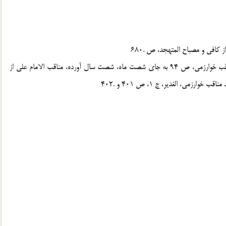
8)ـ تاريخ بغداد، ج 8، ص 290؛ تذكرة الخواص، ص 30، مناقب خوارزمى، ص 94 به جاى شصت ماه، شصت سال آورده، مناقب الامام على از