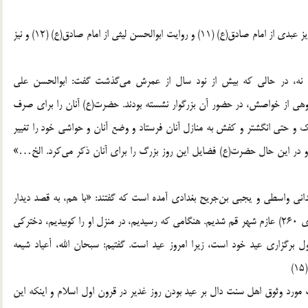
روايت مفضل بن عمر از امام صادق(ع)، (10) روايت عمار بن‌حريز عبدى از امام صادق(ع) (11) و روايت ابوالحسن ليثى از امام صادق(ع) (12) و نيز
نه، در حالى كه بيش از نود سال از عمرش مى‌گذشت گفت: ابوالحسن على
گروهى از خواصش، در حضور آن بزرگوار نشسته بودند. حضرت(ع) آنان را براى صرف
ك و حتى انگشتر و كفش به منازل آنان فرستاد و وضع آنان و حواشى خود را تغيير
ت. و در اين حال حضرت(ع) فضايل اين روز بزرگ را براى آنان ذكر مى‌كرد. الخ…»
دانى واسطى و يجبى بن‌جريح بغدادى آمده است كه گفتند: «با هم، به قصد ديدار
احمد بن‌اسحاق قمى، از اصحاب امام حسن عسكرى(ع) (متوفاى 260) عازم شهر قم شديم. هنگامى كه رسيديم، در منزل او را كوبيديم، دختركى
ول برگزارى عيد خود است، زيرا امروز عيد است. گفتيم: سبحان الله، أعياد شيعه
اب مورد وثوق اهل سنت دال بر عيد بودن روز غدير در قرون اول اسلام و اينكه اين