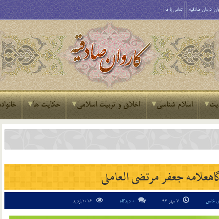
ان کاروان صادقیه
تماس با ما
یث
اسلام شناسی
اخلاق و تربیت اسلامی
حکایت ها
خانواده
اه‏علامه جعفر مرتضى العاملى
ای خاص
7 مهر 94
0 دیدگاه
1016بازدید