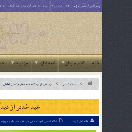
بِسْمِ اللَّـهِ الرَّحْمَـٰنِ الرَّحِيمِ
خانه
درباره ما
زیارت نامه خاص امام صادق علیه السلام
فراخو
خانه
کلام جاودان
ائمه اطهار
مهدویت
حد
اسلام شناسی
عيد غدير از ديدگاه‏علامه جعفر مرتضى العاملى
عيد غدير از ديدگ
خادم اهل البیت
اسلام شناسی
,
اعیاد اسلامی
,
عید غدیر خم
,
ماهها و روزه