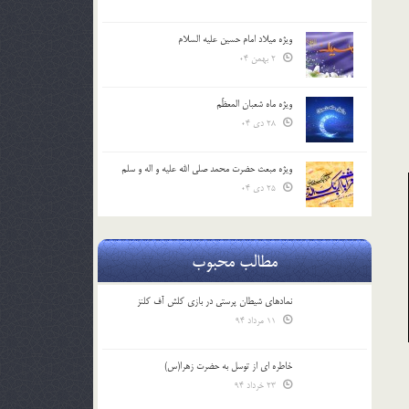
ویژه میلاد امام حسین علیه السلام
2 بهمن 04
ویژه ماه شعبان المعظّم
28 دی 04
ویژه مبعث حضرت محمد صلی الله علیه و اله و سلم
25 دی 04
مطالب محبوب
نمادهای شیطان پرستی در بازی کلش آف کلنز
11 مرداد 94
خاطره ای از توسل به حضرت زهرا(س)
23 خرداد 94