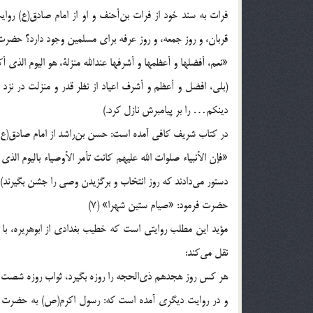
فرات به سند خود از فرات بن‌أحنف و او از امام صادق(ع) رواي
قربان، و روز جمعه، و روز عرفه براى مسلمين وجود دارد؟ حضرت
«نعم، أفضلها و أعظمها و أشرفها عندالله منزلة، هو اليوم الذى أ
(بلى، افضل و أعظم و أشرف اعياد از نظر قدر و منزلت در نزد
دينكم… را بر پيامبرش نازل كرد.)
در كتاب شريف كافى آمده است: حسن بن‌راشد از امام صادق(ع) ن
«فإن الأنبياء صلوات الله عليهم كانت تأمر الأوصياء باليوم الذى
دستور مى‌دادند كه روز انتخاب و برگزيدن وصى را جشن بگيرند
حضرت فرمود: «صيام ستين شهرا» (7)
مؤيد اين مطلب روايتى است كه خطيب بغدادى از ابوهريره، با س
نقل مى‌كند:
هر كس روز هجدهم ذى‌الحجه را روزه بگيرد، ثواب روزه شصت ماه برايش نوشته مى‌شود