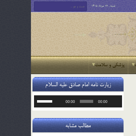
شنبه , 17 مرداد 1405
پزشکی و سلامت
زیارت نامه امام صادق علیه السلام
پخش‌کننده
برای
00:00
00:00
صوت
افزایش
یا
کاهش
صدا
مطالب مشابه
از
کلیدهای