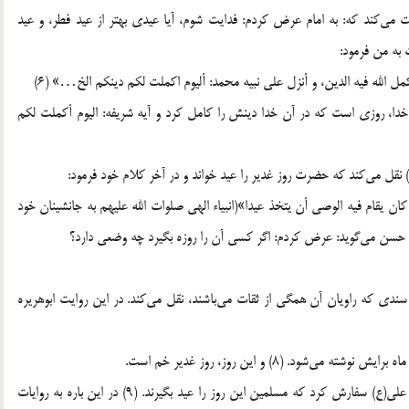
ت مى‌كند كه: به امام عرض كردم: فدايت شوم، آيا عيدى بهتر از عيد فطر، و عيد
 به من فرمود:
كمل الله فيه الدين، و أنزل على نبيه محمد: أليوم اكملت لكم دينكم الخ…» (6)
 خدا، روزى است كه در آن خدا دينش را كامل كرد و آيه شريفه: اليوم أكملت لكم
قل مى‌كند كه حضرت روز غدير را عيد خواند و در آخر كلام خود فرمود:
 كان يقام فيه الوصي أن يتخذ عيدا»(انبياء الهى صلوات الله عليهم به جانشينان خود
) حسن مى‌گويد: عرض كردم: اگر كسى آن را روزه بگيرد چه وضعى دارد؟
ندى كه راويان آن همگى از ثقات مى‌باشند، نقل مى‌كند. در اين روايت ابوهريره
. (8) و اين روز، روز غدير خم است.
و در روايت ديگرى آمده است كه: رسول اكرم(ص) به حضرت على(ع) سفارش كرد كه مسلمين اين روز را عيد بگيرند. (9) در اين باره به روايات