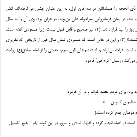
الحجه را مسلمانان در سه قرن اول، به اين عنوان جشن مى‌گرفته‌اند. گفتار
شد، در زمان فرمانروايى معزلدوله على بن‌بويه، در عراق بود، وى آن را به سال
سيصد و پنجاه و دو هجرى، بوجود آورد و از آن پس، شيعيان اين روز را عيد قرار دادند، (2) غير صحيح و قابل قبول نيست. زيرا مسعودى گفته است:
«فرزندان و شيعيان على رضى الله عنه، اين روز را گرامى مى‌داشتند.» (3) و اين در حالى است كه مسعودى شش سال قبل از تاريخى كه مقريزى
ت. فرات بن‌ابراهيم از دانشمندان قرن سوم، حديثى را از امام صادق(ع) روايت
 مى‌كند : رسول اكرم(ص) فرمود:
 بود، براى مردم خطبه خواند و در آن فرمود:
ين عظيمين كبيرين…»
ه مؤمنان جمع كرده است.)
 است در اعياد انجام گردد و اظهار شادى و سرور در اين گونه ايام ـ بطور تفصيل ـ