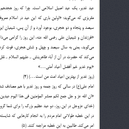
عيد غدير، يك عيد اصيل اسلامى است. چرا كه روز هجدهم ذى 
مقريزى كه مى‌گويد: «اولين بارى كه اين عيد در اسلام معروف 
مى‌گويد، يعنى به سال سيصد و چهل و شش هجرى، فوت كرده اس
مى‌كند كه حضرت در آن از آباء طاهرينش ـ عليهم السلام ـ نقل
«يوم غدير خم أفضل أعياد أمتى…»
(روز غدير از بهترين اعياد امت من است…) (4)
امام على(ع) در سالى كه روز جمعه و روز غدير با هم مصادف شده
«ان الله عز و جل جمع لكم معشر المؤمنين فى هذا اليوم عيد
(خداى عزوجل در اين روز، دو عيد عظيم بزرگ را براى شما گرو
در اين خطبه طولانى امام مردم را به انجام كارهايى كه شايسته
امر مى‌كند. طالبين به اين خطبه مراجعه كنند. (5)