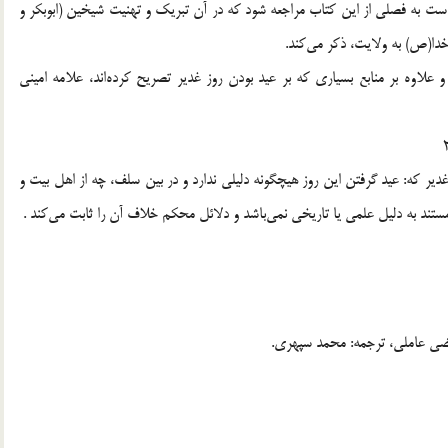
ت به فصلى از اين كتاب مراجعه شود كه در آن تبريك و تهنيت شيخين (ابوبكر و
دا(ص) به ولايت، ذكر مى‌كند.
و علاوه بر منابع بسيارى كه بر عيد بودن روز غدير تصريح كرده‌اند، علامه امينى
 غدير كه: عيد گرفتن اين روز هيچگونه دليلى ندارد و در بين سلف، چه از اهل بيت و