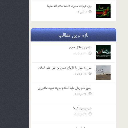
ویژه شهادت حضرت فاطمه سلام الله علیها
11 آبان 04
تازه ترین مطالب
سلام ای هلال محرم
25 خرداد 05
منزل به منزل با کاروان حسین بن علی علیه السلام
25 خرداد 05
پاسخ امام زمان علیه السلام به چند شبهه عاشورایی
25 خرداد 05
من سرزمین کربلا
25 خرداد 05