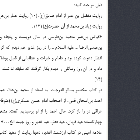
ذيل مراجعه كنيد:
روايت زياد بن‌محمد از آن حضرت(ع) (13) .
«فياض بن‌عمر محمد بن‌طوسى در سال دويست و پنجاه و 
بن‌موسى‌الرضا ـ عليه السلام ـ را در روز غدير خم ديدم كه 
افطار دعوت كرده بود و طعام و خيرات و عطايابى از قبيل پوشا
داد و در آن روز وسائلى را ديدم بكار گرفتند كه سابقه نداش
(14)
در كتاب مختصر بصائر الدرجات، به اسناد از محمد بن‌علاء هم
عراقى در را باز كرد. حال احمد را از او پرسيديم. گفت: مشغ
چهارتاست: عيد قربان، عيد فطر، عيد غدير و روز جمعه الخ…» (15)
علامه امينى در كتاب ارزشمند الغدير، دهها روايت از دهها كت