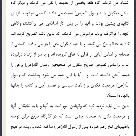
اشتباه مى كردند، گاه فقط بخشى از حديث را نقل مى كردند و ديگر گاه
سخن ديگران را به رسول الله(ص) نسبت مى دادند. كسانى مرعوب نقلهاى
كتابهاى پيشين بودند و آنها را در بيان آثار اسلامى مى پراكندند، وگاهى
آنچه را فراگرفته بودند فراموش مى كردند، كه بدين نكته تصريح كرده اند.
گاه به خطا پاسخ مى گفتند و با تنبّه ديگران حق را باز مى يافتند. كسانى از
صحابه بر اساس آياتى از قرآن به نفاق گرويده اند و يا سر از ارتداد درآورده
اند و براساس نصوص صريح منقول در صحيحين رسول اللّه(ص) برخى را
هيمه آتش دانسته است و… آيا با اين همه مى شود پنداشت كه رسول
اللّه(ص) مرجعيت فكرى و زعامت سياسى و تفسير آيين و كتاب را بدانها
وانهاده است؟9
بدين سان نبايد ترديد كرد كه وانهادن امور امت به آنها و يا به نخبگانِ! آنها
و مرجعيت دادن به صحابه چيزى است كه در گذرگاه تاريخ براى توجيه
واقعيتهاى تلخ رقم خورده پس از رسول الله(ص) ساخته شده و ريشه در هيچ