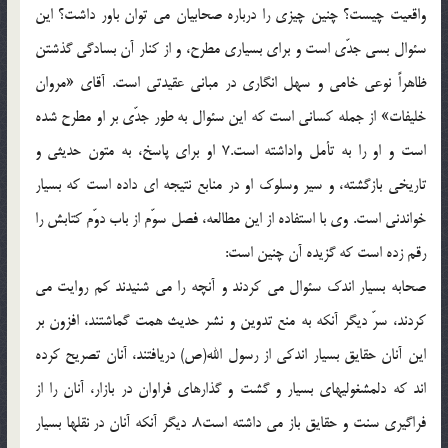
واقعيت چيست؟ چنين چيزى را درباره صحابيان مى توان باور داشت؟ اين
سئوال بسى جدّى است و براى بسيارى مطرح، و از كنار آن بسادگى گذشتن
ظاهراً نوعى خامى و سهل انگارى در مبانى عقيدتى است. آقاى «مروان
خليفات» از جمله كسانى است كه اين سئوال به طور جدّى بر او مطرح شده
است و او را به تأمل واداشته است.7 او براى پاسخ، به متون حديثى و
تاريخى بازگشته، و سير وسلوك او در منابع نتيجه اى داده است كه بسيار
خواندنى است. وى با استفاده از اين مطالعه، فصل سوّم از باب دوّم كتابش را
رقم زده است كه گزيده آن چنين است:
صحابه بسيار اندك سئوال مى كردند و آنچه را مى شنيدند كم روايت مى
كردند، سرّ ديگر آنكه به منع تدوين و نشر حديث همت گماشتند، افزون بر
اين آنان حقايق بسيار اندكى از رسول الله(ص) دريافتند، آنان تصريح كرده
اند كه دلمشغوليهاى بسيار و گشت و گذارهاى فراوان در بازار، آنان را از
فراگيرى سنت و حقايق باز مى داشته است8. ديگر آنكه آنان در نقلها بسيار