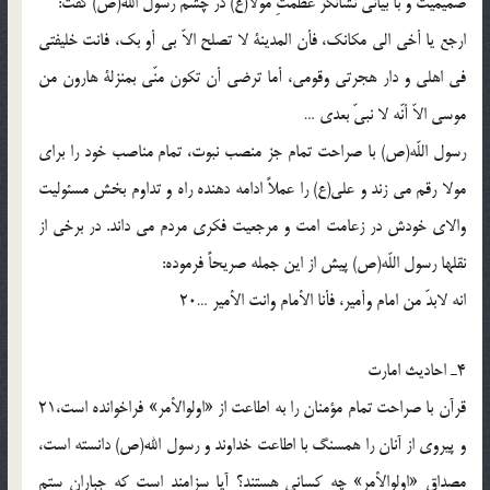
صميميت و با بيانى نشانگر عظمتِ مولا(ع) در چشم رسول الله(ص) گفت:
ارجع يا أخى الى مكانك، فأن المدينة لا تصلح الاّ بى أو بك، فانت خليفتى
فى اهلى و دار هجرتى وقومى، أما ترضى أن تكون منّى بمنزلة هارون من
موسى الاّ أنّه لا نبىّ بعدى …
رسول اللّه(ص) با صراحت تمام جز منصب نبوت، تمام مناصب خود را براى
مولا رقم مى زند و على(ع) را عملاً ادامه دهنده راه و تداوم بخش مسئوليت
والاى خودش در زعامت امت و مرجعيت فكرى مردم مى داند. در برخى از
نقلها رسول اللّه(ص) پيش از اين جمله صريحاً فرموده:
انه لابدّ من امام وأمير، فأنا الأمام وانت الأمير …20
4ـ احاديث امارت
قرآن با صراحت تمام مؤمنان را به اطاعت از «اولوالأمر» فراخوانده است،21
و پيروى از آنان را همسنگ با اطاعت خداوند و رسول الله(ص) دانسته است،
مصداق «اولوالأمر» چه كسانى هستند؟ آيا سزامند است كه جباران ستم