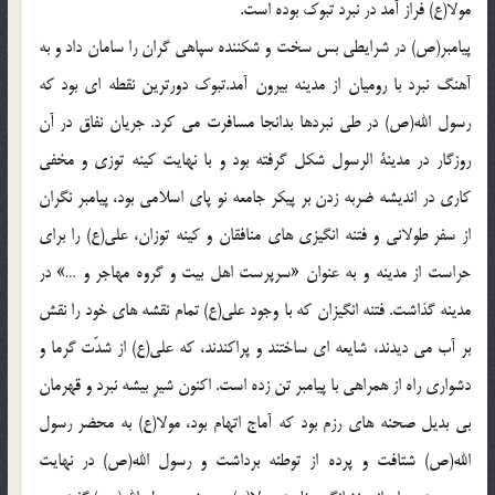
مولا(ع) فراز آمد در نبرد تبوك بوده است.
پيامبر(ص) در شرايطى بس سخت و شكننده سپاهى گران را سامان داد و به
آهنگ نبرد با روميان از مدينه بيرون آمد.تبوك دورترين نقطه اى بود كه
رسول الله(ص) در طى نبردها بدانجا مسافرت مى كرد. جريان نفاق در آن
روزگار در مدينة الرسول شكل گرفته بود و با نهايت كينه توزى و مخفى
كارى در انديشه ضربه زدن بر پيكر جامعه نو پاى اسلامى بود، پيامبر نگران
از سفر طولانى و فتنه انگيزى هاى منافقان و كينه توزان، على(ع) را براى
حراست از مدينه و به عنوان «سرپرست اهل بيت و گروه مهاجر و …» در
مدينه گذاشت. فتنه انگيزان كه با وجود على(ع) تمام نقشه هاى خود را نقش
بر آب مى ديدند، شايعه اى ساختند و پراكندند، كه على(ع) از شدّت گرما و
دشوارى راه از همراهى با پيامبر تن زده است. اكنون شيرِ بيشه نبرد و قهرمان
بى بديل صحنه هاى رزم بود كه آماج اتهام بود، مولا(ع) به محضر رسول
الله(ص) شتافت و پرده از توطئه برداشت و رسول الله(ص) در نهايت