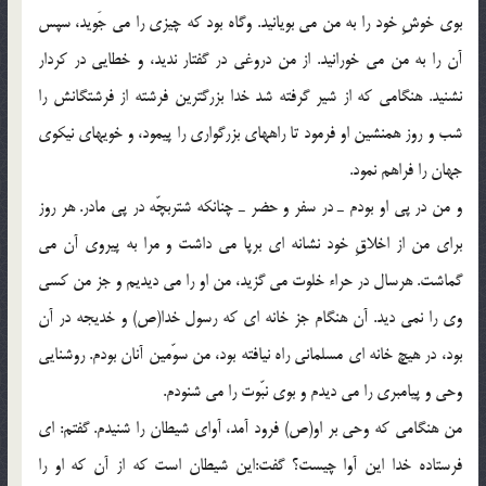
بوى خوشِ خود را به من مى بويانيد. وگاه بود كه چيزى را مى جَويد، سپس
آن را به من مى خورانيد. از من دروغى در گفتار نديد، و خطايى در كردار
نشنيد. هنگامى كه از شير گرفته شد خدا بزرگترين فرشته از فرشتگانش را
شب و روز همنشين او فرمود تا راههاى بزرگوارى را پيمود، و خويهاى نيكوى
جهان را فراهم نمود.
و من در پى او بودم ـ در سفر و حضر ـ چنانكه شتربچّه در پى مادر. هر روز
براى من از اخلاقِ خود نشانه اى برپا مى داشت و مرا به پيروى آن مى
گماشت. هرسال در حراء خلوت مى گزيد، من او را مى ديديم و جز من كسى
وى را نمى ديد. آن هنگام جز خانه اى كه رسول خدا(ص) و خديجه در آن
بود، در هيچ خانه اى مسلمانى راه نيافته بود، من سوّمين آنان بودم. روشنايى
وحى و پيامبرى را مى ديدم و بوى نبّوت را مى شنودم.
من هنگامى كه وحى بر او(ص) فرود آمد، آواى شيطان را شنيدم. گفتم: اى
فرستاده خدا اين آوا چيست؟ گفت:اين شيطان است كه از آن كه او را