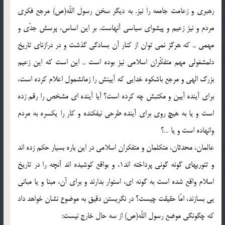
رهبرى و زعامت جامعه را نيز. به ديگر سخن رسول اللّه(ص) مرجع فكرى
مردم و نيز زعيم و پيشواى سياسى آنهاست. بر اين اساس، پرسش جدّى و
مهمى ـ كه هرگز نمى توان از كنار آن بسادگى گذشت و در درازناى تاريخ
دلمشغولى مهم متفكّران اسلامى نيز بوده است ـ اين است كه اين زعيم
بزرگ الهى و مرجع باشكوه خدايى كه آيينش را زمانشمول اعلام كرده است،
براى آينده آيين و مكتبش چه كرده است؟ آيا آينده اى مشخص را رقم زده
است و يا به هيچ روى براى آينده طرحى نيفكنده و كار را يكسره به مردم
وانهاده است و يا …؟
عالمان، محدثان، متكلمان و متفكران اسلامى در اين باره بسيار حكم زده اند
و تئوريهاى گونه گونى پرداخته اند1، و بواقع كوشيده اند آنچه را در تاريخ
اسلام واقع شده است به گونه اى، استوار بدارند و براى آن، مبنا و يا مبانى
يى بسازند، امّا حقيقت چيست؟ در نگريستن دقيق به موضوع نشان خواهد داد
كه چگونگى موضع رسول اللّه(ص) از سه حال خارج نيست: