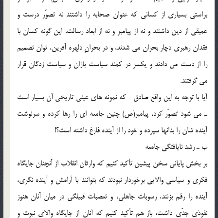
براستى بسيارى از كسانى كه عنوان صحابه را داشتند نه تصوّر درست و
عميقى از دين داشتند و نه از پيامبر و نه از ابعاد رسالت. اين گونه كسان با
فقدان رهبرى دچار بحران مى شدند، و در بحرانِ دلهره آفرين، توان تصميم
را از دست مى دادند و يكسر در كمند سياست بازان و سياست زدگان قرار
مى گرفتند.
آيا با توجه به اين واقع صادق ـ كه نمونه هاى عينى تاريخى آن بسيار است
ـ مى شود تصوّر كرد، پيامبر(ص) چنين جامعه اى را رها كرده و سرنوشت
آينده شان را بدانها سپرده و خود را از آينده فارغ داشته است؟!
ب ـ رشد نايافتگى جامعه
بر بخش پايانى سخن پيشين تأكيد كنيم كه وارثان انقلاب از آنچنان جايگاه
فكرى و سياسى والايى برخوردار نبودند كه بتوانند با آرامش و آينده نگرى،
آينده را رقم بزنند، رسوبات جاهلى، و تعصبات قبيلگى در ميان آنان هنوز
نفوذى جدّى داشت، باز هم تأكيد كنيم كه آنان از جايگاه والاى نبوت و