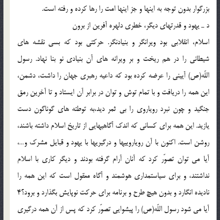
بزرگوار بدون توجه به اينها و جز اينها امت را رها كرده و رفته است.
د ـ يهود و قدرتهاى ديگر، خطرى دلهره آفرين از برون
اسلام، انقلابى بود ويرانگر و بنيادنگر. حركتى بود كه بسى نقشه هاى
شيطانى را در هم ريخت و بر ويرانه هاى آن بنيادى نو بنا نهاد. رسول
اللّه(ص) آيينى را عرضه كرده بود كه داعيه رهبرى جهان را داشت، دشمن،
اين همه را دريافت و با تمام توش و توان در برابر آن ايستاد و تا آخرين رمق
جنگيد و چون نبرد روياروى را بى ثمر ديد،به توطئه هاى گوناگون دست
يازيد. اين همه براى كسانى كه اندك آگاهيهايى از تاريخ اسلام داشته باشند،
روشن است. اكنون با آن روياروييها و درگيريها با يهود و قبايل مشرك و…،
آيا مى توان تصوّر كرد كه آنان آرام گرفته بودند و ديگر كارى با اسلام
نداشتند، و براى سياستمدارى هوشمند و آگاه معقول است كه اين همه را
ناديده انگارد و بدون هيچ طرح و برنامه براى حركت نوپايش بگذارد و برود؟4
آيا مى شود رسول اللّه(ص) را پيشوايى تصوّر كرد كه پس از آن همه درگيرى