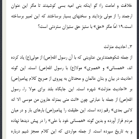
خلافت و امامت را؛ گو اينكه بنى اميه بسى كوشيدند تا مگر اين عنوان
ارجمند را از مولى بزدايند و سخنهاى بسيار برساختند كه اين تعبير برساخته
است،19 امّا مگر «حق» با ستيزِ حق ستيزان ستردنى است؟
3ـ احاديث منزلت
از جمله شكوهمندترين عناوينى كه با آن رسول الله(ص) از مولى(ع) ياد كرده
اند، «همسانى» و «همبرى» مولا(ع) با رسول الله(ص) است. اين گونه
احاديث در بيان و بنان عالمان و محدثان به پيروى از صريح كلام پيامبر(ص)
بر «احاديث منزلت» شهره است. اين جايگاه بلند براى مولا را، رسول
الله(ص) از جمله با عبارتى چون «انت منى بمنزله هارون من موسى الا انه
لانبى بعدى» رقم زده است. اين حقيقت را پيامبر(ص) بارهاى بار و در ميان
مردم فراز آورده و بدين گونه «همسانى خود با على» را در پيش ديدها نهاده
و به تاريخ سپرده است. از جمله مواردى كه اين كلام معجز شيم درباره