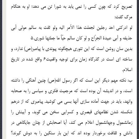
تصريح كرد كه چون كسى را نمى يابد به شورا تن مى دهد؛ او به هنگام
مرگ گفت:
لو ادركنى احد رجلين لجعلت هذا الأمر اليه ولو ثقت به سالم مولى أبى
حذيفه و أبى عبيدة الجرّاح و لو كان سالم حيّاً ما جعلتها شورى.5
بدين سان روشن است كه اين تئورى هيچگونه پيوندى با پيامبر(ص) ندارد، و
ساخته اى است در گذرگاه زمان براى توجيه واقعيت6 واقع شده در تاريخ
اسلام.
ب: نكته مهم ديگر اين است كه اگر رسول الله(ص) چنين آهنگى را داشته
است، و در انديشه آن بوده است كه مرجعيت فكرى و سياسى را به صحابه
وانهد، بايد در جهت آماده سازى آنها بسى مى كوشيد. پيامبرى كه از درهم
شكسته شدن نظامهاى قيصرى و كسرايى سخن مى گويد، و آيينش را
زمانشمول وجهانشمول اعلام مى كند، آيا اصحابش از چنان جايگاهى در
دانش و ثقافت برخوردار بوده اند كه اين بار سنگين را به دوش گيرند؟