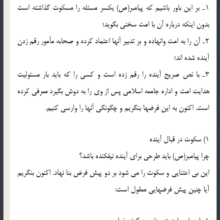
1ـ بر اين باور باشيم كه پيامبر(ص) يكسر مسئله را مسكوت گذاشته است
بدون اينكه درباره آن با امت سخنى بگويد؛
2ـ آن را به امت وانهاده و بر تدبير آنها اعتماد كرده و صحابه مأمور رقم زدن
آينده شده اند؛
3ـ با نص صريح آينده را رقم زده است و كسى را كه بايد بار مسئوليت
هدايت امت و اداره جامعه اسلامى پس از وى را به دوش بگيرد معرفى كرده
است. اكنون به اين فرضها بنگريم و چگونگى آنها را وارسى كنيم.
1) سكوت در قبال آينده
چرا پيامبر(ص) بايد طرحى براى آينده نيفكنده باشد؟
اين بى اعتنايى و سكوت را مى شود بر دو پيش فرض بنا نهاد. اكنون بنگريم
آيا چنين پيش فرضهايى معقول است: