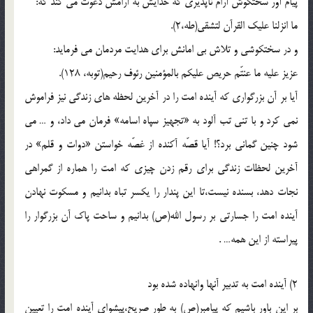
پيام آور سختكوش آرام ناپذيرى كه خدايش به آرامش دعوت مى كند كه:
ما انزلنا عليك القرآن لتشقى(طه،2).
و در سختكوشى و تلاش بى امانش براى هدايت مردمان مى فرمايد:
عزيز عليه ما عنتّم حريص عليكم بالمؤمنين رئوف رحيم(توبه، 128).
آيا بر آن بزرگوارى كه آينده امت را در آخرين لحظه هاى زندگى نيز فراموش
نمى كرد و با تنى تب آلود به «تجهيز سپاه اسامه» فرمان مى داد، و … مى
شود چنين گمانى برد؟! آيا قصّه آكنده از غصّه خواستن «دوات و قلم» در
آخرين لحظات زندگى براى رقم زدن چيزى كه امت را هماره از گمراهى
نجات دهد، بسنده نيست،تا اين پندار را يكسر تباه بدانيم و مسكوت نهادن
آينده امت را جسارتى بر رسول الله(ص) بدانيم و ساحت پاك آن بزرگوار را
پيراسته از اين همه… .
2) آينده امت به تدبير آنها وانهاده شده بود
بر اين باور باشيم كه پيامبر(ص) به طور صريح،پيشواى آينده امت را تعيين