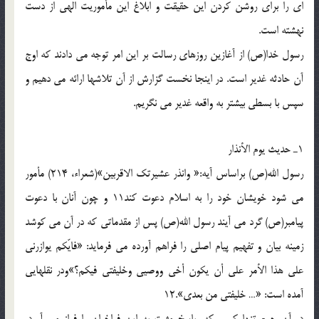
اى را براى روشن كردن اين حقيقت و ابلاغ اين مأموريت الهى از دست
نهشته است.
رسول خدا(ص) از آغازين روزهاى رسالت بر اين امر توجه مى دادند كه اوج
آن حادثه غدير است. در اينجا نخست گزارش از آن تلاشها ارائه مى دهيم و
سپس با بسطى بيشتر به واقعه غدير مى نگريم.
1ـ حديث يوم الأنذار
رسول الله(ص) براساس آيه:« وانذر عشيرتك الاقربين»(شعراء، 214) مأمور
مى شود خويشان خود را به اسلام دعوت كند11 و چون آنان با دعوت
پيامبر(ص) گرد مى آيند رسول الله(ص) پس از مقدماتى كه در آن مى كوشد
زمينه بيان و تفهيم پيام اصلى را فراهم آورده مى فرمايد: «فايّكم يوازرنى
على هذا الأمر على أن يكون أخى ووصيى وخليفتى فيكم؟»ودر نقلهايى
آمده است: «… خليفتى من بعدى».12
در آن جمع تنها كسى كه، پاسخ مثبت به اين فراخوان را فراز مى آورد،