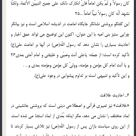
كان رسولاً و لَمْ يكن اماماً فانّ انكارك ذلك على جميع النبييّن الأئمة، ولكنّا
نشهد أنّه كان رسولاً نبيّاً اماماً….25
اين گفتگو بروشنى نشانگر جايگاه امامت در انديشه اسلامى است و نيز بيانگر
چرايى ستيز بنى اميه با اين عنوان، اكنون اين توضيح مى تواند عمق اخبار و
احاديث بسيارى را نشان دهد كه رسول اللّه(ص) در آنها بر امامت على(ع)
تأكيد كرده است؛ از جمله: ياعلى أنت وصيّى و خليفتى و امام أمتى بعدى26
و يا أنت امام كل مؤمن و مؤمنه، وولىّ كل مؤمن ومؤمنه بعدى و… .
و اين تأكيد و تنبيهى است بر تداوم پيشوايى در وجود على(ع).
6ـ احاديث خلافت
«خلافت» نيز تعبيرى قرآنى و اصطلاحى دينى است كه بروشنى جانشينى در
ابعاد مختلف را نشان مى دهد، مگر اينكه بُعْدى از ابعاد استثنا مى شده است.
از اين روى سياست بازان پس از رسول اللّه(ص) نيز تلاش بسيار كردند تا