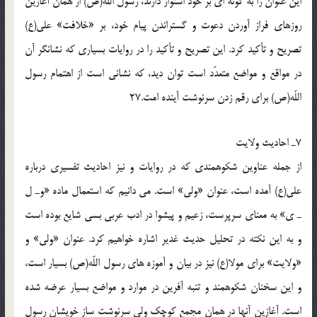
اين عنوان را به گونه اى بر خود استوار دارند، رسول اللّه(ص) از همان آغازين
روزهاى فراز آوردن دعوت و گستراندن پيام خود، بر «خلافت» على(ع)
تصريح و تأكيد كرد. اين تصريح و تأكيد را در روايات بسيارى كه نشانگر آن
در مواقع و مواضع متعدّد است توان ديد، كه نشانى است از اهتمام رسول
اللّه(ص) براى رقم زدن سرنوشت آينده امت.27
7ـ احاديث ولايت
از جمله عناوين شكوهمندى كه در روايات و نيز احاديث تفسيرى درباره
على(ع) آمده است، عنوان «ولى» است. مى دانيم كه استعمال ماده «وـ ل
ـ ى» به معناى سرپرست، زعيم و پيشوا در ادب عربى بسى شايع بوده است
و به اين نكته در تحليل حديث غدير اشاره خواهيم كرد. عنوان «ولى» و
«ولايت» براى مولا(ع) نيز در بيان و آموزه هاى رسول اللّه(ص) بسيار است،
و اين سخنان شكوهمند و تنبه آفرين در موارد و مواضع بسيار عرضه شده
است. آغازين آنها در همان مجمع كوچك ولى سرنوشت ساز خويشان رسول