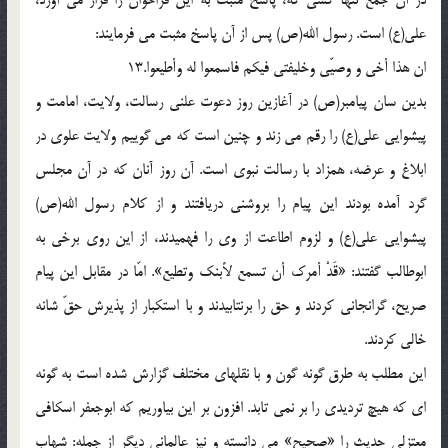
على(ع) است. رسول الله(ص) پس از آن پاسخ مثبت مى فرمايند:
ان هذا أخى و وصيّى وخليفتى فيكم فاسمعوا له وأطيعوا.13
بدين سان پيامبر(ص) در آغازين روز دعوت علنى رسالت، ولايت، امامت و
پيشوايى على(ع) را رقم مى زند و چنين است كه مى گوييم ولايت علوى در
ابلاغ و عرضه، همزاد با رسالت نبوى است. آن روز آنان كه در آن مجلس
گرد آمده بودند اين پيام را بروشنى دريافتند و از كلام رسول الله(ص)
پيشوايى على(ع) و لزوم اطاعت از وى را فهميدند، از اين روى برخى به
ابوطالب گفتند: «قَدْ أمرك أن تسمع لأبنك وتطيع». امّا در مقابل اين پيام
صريح، گرانجانى كردند و حق را برنتابيدند و با استكبار از پذيرش حقّ شانه
خالى كردند.
اين مطلب به طرق گونه گون و با نقلهاى مختلف گزارش شده است به گونه
اى كه هيچ ترديدى را بر نمى تابد. افزون بر اين بياوريم كه ابوجعفر اسكافى
معتزلى حديث را «صحيح» مى دانسته و نيز عالمانى ديگر از جمله: شهاب