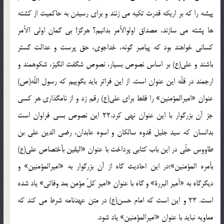
پيشه را كه بر اريكه قدرت تكيه مى زنند و براى رسيدن به حاكميت از كشته
ها پشته مى سازند، مصداق اولوالأمر بدانيم؟ هرگز! بى گمان اولى الأمر
كسانى خواهند بود كه پيامبر گونه، خداجوى، حق پرست و عدالت گستر
باشند و على(ع) بر اساس نصوص بسيار، نصوص شگفت انگيز، شكوهمند و
ارجمند در قلّه اين عنوان است. از اين فراتر بايد بگوييم كه رسول اللّه(ص)
عنوان «اميرالمؤمنين» را فقط براى على(ع) رقم زد و از نامگذارى هر كسى
جز آن بزرگوار با اين عنوان نهى كرد.22 اين نصوص بسى فراوان است
بدانسان كه سيد جليل قدوه سالكان و اسوه عابدان، رضى الدين على بن
طاووس حلّى در اين باب كتابى پرداخت با عنوان «اليقين بأختصاص على(ع)
بأمره المؤمنين»؛در اين احاديث گاه از آن بزرگوار به «اميرالمؤمنين» و
ديگرگاه به «أمير البررة» و گاه با عنوان «امير كلّ مؤمن بعد وفاتى» ياد شده
است. 23 و اين است كه امام حسن(ع) در متن عهدنامه شرط مى كند كه
معاويه نبايد با عنوان «اميرالمؤمنين» ياد شود.