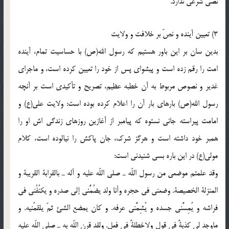
نصّى شرعى ندارد.
3) تعيين آينده و نصّ بر خلافت و ولايت
بدين سان بر اين باور هستيم كه رسول الله(ص) با حساسيت تمام، آينده
امت را رقم زده است و پيشواى پس از خود را تعيين كرده است، و ماجراى
غدير و نصوص مربوط به آن خطبه عظيم، تصريح و تأكيدى است بر آنچه
رسول الله(ص) بارهاى بار آن را اعلام كرده بوده است: ولايت على(ع) و
امامت پيراسته جانى نستوه كه پيامبر از آغازين روزهاى زندگى اش او را
همبر خود داشته است و هرگز شرك، جان پاكش را نيالوده است، كلام
مولى(ع) در اين باره بسى شنيدنى است:
وقد علمتم موضعى من رسول اللّه ـ صلى اللّه عليه و آله ـ بالقرابة القريبة و
المنزلة الخصيصة. وضعنى فى حجره وأنا ولد يضُمُّنى إلى صدره و يكنُفُنى فى
فراشه و يُمِسُّنى جسده و يُشِمُّنى عرفه. و كان يمضع الشئ ثمّ يلقمُنيه. و
ماوجد لى كذبةً فى قول ولاخطلةً فى فعل. ولقد قرن اللّه به ـ صلى اللّه عليه