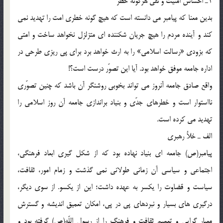
1ـ احساس امنيت و نفى هرگونه خطر
بدين معنا كه پيامبر مى دانسته است كه هيچ گونه خطرى امت را تهديد نمى
كند و آينده مردم را هيچ جريان شكننده اى متزلزل نخواهد ساخت و امتى
كه بزودى «رسالت اسلامى» را به ارث خواهد برد براى پى ريزى طرحى در
اداره جامعه موفق خواهد بود. آيا اين تصوّر درست است؟!
واقع صادق جامعه آنروز مى تواند بخوبى روشنگر آن باشد كه چنين تصوّرى
نااستوار است و خطرهاى جدّى و بنياد براندازى جامعه آن روز اسلامى را
تهديد مى كرده است.
الف ـ خلأ رهبرى
پيامبر(ص) جامعه اى بنياد نهاده بود كه از شكل گيرى ابعاد فرهنگى،
اجتماعى و سياسى آن زمانى طولانى نمى گذشت و زمام امور، ثقافت،
سياست و قضاوت را يكسر به عهده داشت؛ اين از يكسو. از سوى ديگر،
درگيرى هاى بسيار و نبردهاى پى در پى، امكان تعميق انديشه و گسترش
معيار گرايى و تعميم ثقافت و فرهنگ را از رسول اللّه(ص) گرفته بود و