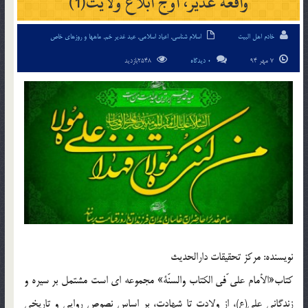
واقعه غدير، اوج ابلاغ ولايت(1)
خادم اهل البیت
اسلام شناسی
,
اعیاد اسلامی
,
عید غدیر خم
,
ماهها و روزهای خاص
7 مهر 94
0 دیدگاه
2548بازدید
نويسنده: مركز تحقيقات دارالحديث
كتاب«الأمام على ّفى الكتاب والسنّة» مجموعه اى است مشتمل بر سيره و
زندگانى على(ع)، از ولادت تا شهادت، بر اساس نصوص روايى و تاريخى