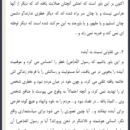
اكنون بر اين باور است كه امتش آنچنان صلابت يافته اند كه ديگر از آنها
هراسى نيست و يا چنان سر براه شده اند كه ديگر خطرى ندارند؟و دشمن
چنان تسليم و يا مقهور و يا باورمند به اين حركت شده است كه ديگر توطئه
اى نمى كند و ضربه نمى زند و…
2ـ بى تفاوتى نسبت به آينده
بر اين باور باشيم كه رسول اللّه(ص) خطر را احساس مى كرد و موقعيت
آينده را بخوبى در مى يافت، امّا مسئوليت و رسالتش را با فرجام زندگى اش
خاتمه يافته تلقى مى كرد، و چون خود در ميان مردم نبود و خطرى شخص
او را تهديد نمى كرد، و آنچه احتمالاً به وقوع مى پيوست با منافع شخص
وى ـ العياذ بالله ـ در تضاد نبود و… مردم را به خود وانهاد و هيچ گونه طرحى
براى آينده نيفكند و… آيا چنين تصوّرى را مى شود براى سياستمدارى واقع
نگر، انسانى هوشمند و تلاشگر در ذهن پروراند؟ آيا بر رسول الله(ص) آن