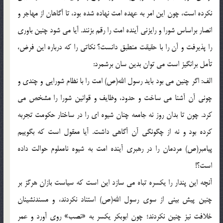
نكرده است، چون اين امر به عهده امت نهاده شده بود، تا آگاهان از مهاجر و
انصار براساس شورا و رايزنى آينده امت را رقم بزنند. آيا مى شود چنين باورى
را پذيرفت و آن را با حقيقت منطبق دانست؟ نكاتى را كه درباره اين فرض،
تأمل برانگيز است مى توان بدين سان برشمرد:
الف: اگر چنين مى بود بايد رسول الله(ص) امت را با نظام شورايى و چندى و
چونى آن آشنا مى ساخت و حدود، وظايف و قوانين شورا را مشخص مى
كرد. چون تا بدان روز نه جامعه چنان شيوه اى را در ساختار حكومت تجربه
كرده بود و نه از چگونگى آن آگاهى داشت. آيا معقول است كه بگوييم
پيامبر(ص) مردمان را در رهبرى آينده امت به شيوه نامعلوم حوالت داده
است؟!
آنچه اين پندار را يكسره تباه مى سازد اين است كه سياست بازان هرگز بر
چنين پيش بينى از سوى رسول الله(ص) استناد نكردند، و مسندنشينان
خلافت نيز چنين نكردند؛ چون ابوبكر يكسر به «نصب» روى آورد و عمر