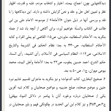
ديدگاههايى چون: اجماع، بيعت، اختيار و انتخاب مردم، غلبه و قدرت، اظهار
نظر و تعيين اهل حلّ و عقد و نصّ گرايش داشته و دارند. اين ديدگاهها را با
نقد و بررسى آنها در ذيل عنوان «الأمامة» از موسوعه الامام على بن ابى
طالب فى الكتاب والسنّة خواهيم آورد، براى آگاهى از آنچه ياد شد از جمله
بنگريد به: الأحكام السلطانيه، ماوردى، ص15؛ القاضى ابو يعلى الفراء و كتابه
الأحكام السلطانيه، ص440 به بعد؛ نظام الحكم فى الشريعة والتاريخ
الاسلامى، ص112؛ النظام السياسى فى الأسلام، رأى الشيعه، رأى السنة،
حكم الشرع، احمد حسين يعقوب، ص23 به بعد؛ الأمامة وأهل البيت، محمد
بيومى مهران، ج1، ص50 به بعد.
2. صحيح البخارى، كتاب الدعوات؛ و نيز بنگريد به ماجراى تقسيم غنايم نبرد
حنين و موضع صحابه، صلح حديبيه و مواضع صحابيان و كلام تنبه آفرين
يكى از صحابيان درباره برخورد آنان با پيامبر در دلائل النبوة، بيهقى(
ج3،ص454) و نيز كلام ابن ابى الحديد در چگونگى فهم و باور صحابيان در