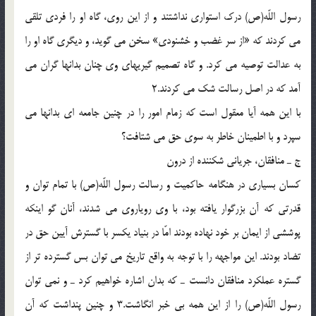
رسول اللّه(ص) درك استوارى نداشتند و از اين روى، گاه او را فردى تلقى
مى كردند كه «از سر غضب و خشنودى» سخن مى گويد، و ديگرى گاه او را
به عدالت توصيه مى كرد. و گاه تصميم گيريهاى وى چنان بدانها گران مى
آمد كه در اصل رسالت شك مى كردند.2
با اين همه آيا معقول است كه زمام امور را در چنين جامعه اى بدانها مى
سپرد و با اطمينان خاطر به سوى حق مى شتافت؟
ج ـ منافقان، جريانى شكننده از درون
كسان بسيارى در هنگامه حاكميت و رسالت رسول اللّه(ص) با تمام توان و
قدرتى كه آن بزرگوار يافته بود، با وى روياروى مى شدند، آنان گو اينكه
پوششى از ايمان بر خود نهاده بودند امّا در بنياد يكسر با گسترش آيين حق در
تضاد بودند. اين مواجهه را با توجه به واقع تاريخ مى توان بس گسترده تر از
گستره عملكرد منافقان دانست ـ كه بدان اشاره خواهيم كرد ـ و نمى توان
رسول اللّه(ص) را از اين همه بى خبر انگاشت.3 و چنين پنداشت كه آن