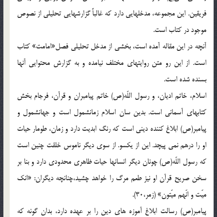
فريقين. اين مجموعه، مدخلهايى دارد كه غالباً گزارشهايى تحليلى از نصوص
موجود در كتاب است.
آنچه در اين مقاله آمده است، بخشى از مدخل تحليلى فصل«امامت» كتاب
است. از اين رو متن روايتهاى مختلف نيامده و به گزارش محتوايى آنها
بسنده شده است.
اسلام، خاتم اديان، و رسول اللّه(ص) خاتم پيامبران و قرآن، فرجام بخش
كتابهاى آسمانى است. بدين سان اسلام زمانشمول است و جهانشمول و
پيامبر(ص) ابلاغ كننده دينى است كه رنگ ابديت دارد و زمان، طومار حيات
او را درهم نمى پيچد. اين از يكسو. از سوى ديگر ناموس خلقت چنين است
كه رسول اللّه(ص) چونان ديگر انسانها حيات ظاهرى محدودى دارد و بنا بر
سخن صريح قرآن او نيز طعم مرگ را خواهد چشيد،چنانچه ديگران: «انك
ميّت و انّهم ميّتون» (زمر،30).
پيامبر(ص) رسالت ابلاغ آموزه هاى دين را بر عهده دارد، بدان گونه كه