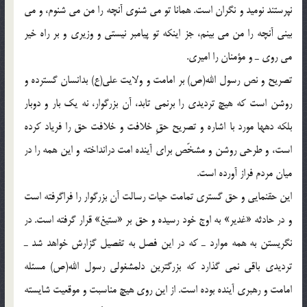
نپرستند نوميد و نگران است. همانا تو مى شنوى آنچه را من مى شنوم، و مى
بينى آنچه را من مى بينم، جز اينكه تو پيامبر نيستى و وزيرى و بر راه خير
مى روى ـ و مؤمنان را اميرى.
تصريح و نص رسول الله(ص) بر امامت و ولايت على(ع) بدانسان گسترده و
روشن است كه هيچ ترديدى را برنمى تابد، آن بزرگوار، نه يك بار و دوبار
بلكه دهها مورد با اشاره و تصريح حقِ خلافت و خلافت حق را فرياد كرده
است، و طرحى روشن و مشخّص براى آينده امت درانداخته و اين همه را در
ميان مردم فراز آورده است.
اين حقنمايى و حق گسترى تمامت حيات رسالت آن بزرگوار را فراگرفته است
و در حادثه «غدير» به اوج خود رسيده و حق بر «ستيغ» قرار گرفته است. در
نگريستن به همه موارد ـ كه در اين فصل به تفصيل گزارش خواهد شد ـ
ترديدى باقى نمى گذارد كه بزرگترين دلمشغولى رسول الله(ص) مسئله
امامت و رهبرى آينده بوده است. از اين روى هيچ مناسبت و موقعيت شايسته