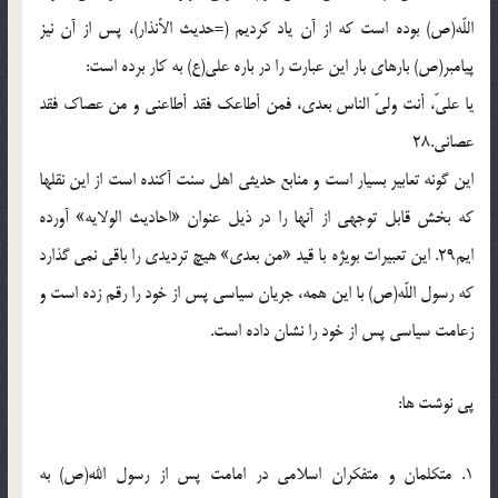
اللّه(ص) بوده است كه از آن ياد كرديم (=حديث الأنذار)، پس از آن نيز
پيامبر(ص) بارهاى بار اين عبارت را در باره على(ع) به كار برده است:
يا علىّ، أنت ولىّ الناس بعدى، فمن أطاعك فقد أطاعنى و من عصاك فقد
عصانى.28
اين گونه تعابير بسيار است و منابع حديثى اهل سنت آكنده است از اين نقلها
كه بخش قابل توجهى از آنها را در ذيل عنوان «احاديث الولايه» آورده
ايم29. اين تعبيرات بويژه با قيد «من بعدى» هيچ ترديدى را باقى نمى گذارد
كه رسول اللّه(ص) با اين همه، جريان سياسى پس از خود را رقم زده است و
زعامت سياسى پس از خود را نشان داده است.
پى نوشت ها:
1. متكلمان و متفكران اسلامى در امامت پس از رسول الله(ص) به