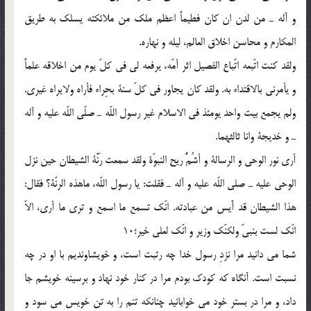
و آله ـ من لدن ان كان فطيماً اعظم ملك من ملائكته يسلك به طريق
المكارم و محاسن اخلاق العالم، ليله و نهاره.
ولقد كنت اتّبعه اتّباع الفصيل اثر أمّه، يرفعه لى فى كلّ يوم من اخلاقه علماً
و يأمرنى بالاقتداء به. ولقد كان يجاور فى كلّ سنة بحِراء فأراه ولايراه غيرى.
ولم يجمع بيت واحد يومئذ فى الاسلام غير رسول اللّه ـ صلّى اللّه عليه و آله
ـ و خديجة وانا ثالثهما.
أرى نور الوحى و الرسالة و أشُمُّ ريح النبوّة ولقد سمعت رَنَّة الشيطان حين نزل
الوحى عليه ـ صلى اللّه عليه و آله ـ فقلت: يا رسول اللّه، ماهذه الرنّة؟ فقال:
هذا الشيطان قد أَيس من عبادته. انّك تسمع ما اسمع و ترى ما أرى، الاّ
انّك لست بنبىّ ولكنّك وزير و انّك لعلى خير؛10
شما مى دانيد مرا نزدِ رسول خدا چه رتبت است، و خويشاونديم با او در چه
نسبت است. آنگاه كه كودك بودم مرا در كنار خود نهاد و برسينه خويشم جا
داد، و مرا در بستر خود مى خوابانيد چنانكه تنم را به تن خويس مى سود و