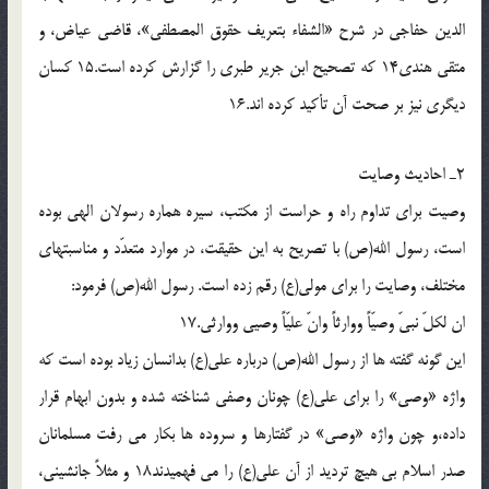
الدين حفاجى در شرح «الشفاء بتعريف حقوق المصطفى»، قاضى عياض، و
متقى هندى14 كه تصحيح ابن جرير طبرى را گزارش كرده است.15 كسان
ديگرى نيز بر صحت آن تأكيد كرده اند.16
2ـ احاديث وصايت
وصيت براى تداوم راه و حراست از مكتب، سيره هماره رسولان الهى بوده
است، رسول الله(ص) با تصريح به اين حقيقت، در موارد متعدّد و مناسبتهاى
مختلف، وصايت را براى مولى(ع) رقم زده است. رسول الله(ص) فرمود:
ان لكلّ نبىّ وصيّاً ووارثاً وانّ عليّاً وصيى ووارثى.17
اين گونه گفته ها از رسول الله(ص) درباره على(ع) بدانسان زياد بوده است كه
واژه «وصى» را براى على(ع) چونان وصفى شناخته شده و بدون ابهام قرار
داده،و چون واژه «وصى» در گفتارها و سروده ها بكار مى رفت مسلمانان
صدر اسلام بى هيچ ترديد از آن على(ع) را مى فهميدند18 و مثلاً جانشينى،