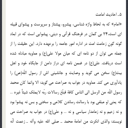
5ـ احاديث امامت
«امام» كه به لحاظ واژه شناسى، پيشرو، پيشتاز و سرپرست و پيشواى قبيله
اى است،24 بى گمان در فرهنگ قرآنى و دينى، پيشوايى است كه در ابعاد
گونه گون زعامت امت در اداره امور جامعه را برعهده دارد. اين حقيقت را از
جمله مى توان از دو نامه اى كه ميان مولا على(ع) و معاويه مبادله شده
است دريافت. على(ع) در ضمن نامه اى دراز دامن از جايگاه خود و اهل
بيت(ع) سخن مى گويد و وصايت و جانشينى اش از رسول اللّه(ص) را
يادآورى مى كند. معاويه در جواب به صراحت مى گويد: الا وانما كان محمد
رسول اللّه من الرسل الى الناس كافة فبلّغ رسالات ربّه لايملك شيئاً غيره …
كه يعنى او مبلغى بود با رسالت رساندن كلامى و سخنى و بس نه پيشوا بود
و نه زعيم و نه زمامدار سياسى و نه … و على(ع) در جواب به صراحت مى
نويسند: والذى انكرت من امامة محمد ـ صلى الله عليه وآله ـ زعمت أنّه