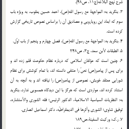
شرح نهج البلاغه(ج11، ص48).
3. بنگريد به: المواجهة مع رسول الله(ص)، احمد حسين يعقوب، به ويژه باب
سوم كه ابعاد اين رويارويى و مصاديق آن را براساس نصوص تاريخى گزارش
كرده است.
4. بنگريد به: المواجهة مع رسول الله(ص)، فصل چهارم و پنجم از باب اوّل.
5. الطبقات لأبن سعد، ج3، ص248
6. چنين است كه مؤلفان اسلامى كه درباره نظام حكومت قلم زده اند و
براى پس از پيامبر(ص) نصّ را منتفى دانسته اند، با تمام كوشش براى نظام
شورايى معتقد خويش، نصوصى از پيامبر(ص) را نيافته اند و به آنچه به آن
استناد كرده اند، مواردى است كه هرگز با اين ديدگاه همسويى ندارد، بنگريد
به: النظريات السياسية الاسلامية، الدكتور الرئيس؛ فقه الشورى والأستشاره،
توفيق شاوى؛ الشورى وأثرها فى الديمقراطيّه، دكتر اسماعيل انصارى.
7. ر.ك: وركبت السفينة،ص189